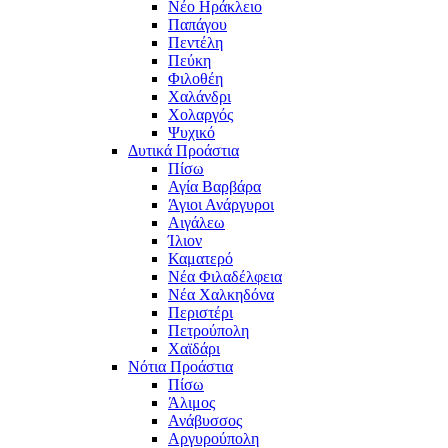
Νέο Ηράκλειο
Παπάγου
Πεντέλη
Πεύκη
Φιλοθέη
Χαλάνδρι
Χολαργός
Ψυχικό
Δυτικά Προάστια
Πίσω
Αγία Βαρβάρα
Άγιοι Ανάργυροι
Αιγάλεω
Ίλιον
Καματερό
Νέα Φιλαδέλφεια
Νέα Χαλκηδόνα
Περιστέρι
Πετρούπολη
Χαϊδάρι
Νότια Προάστια
Πίσω
Άλιμος
Ανάβυσσος
Αργυρούπολη