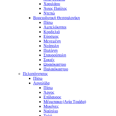
Χαριλάου
Άγιος Παύλος
Ντεπώ
Βορειοδυτική Θεσσαλονίκη
Πίσω
Αμπελόκηποι
Κορδελιό
Εύοσμος
Μενεμένη
Νεάπολη
Πολίχνη
Σταυρούπολη
Συκιές
Ωραιόκαστρο
Παλαιόκαστρο
Πελοπόννησος
Πίσω
Αργολίδα
Πίσω
Άργος
Επίδαυρος
Μέρμπακα (Αγία Τριάδα)
Μυκήνες
Ναύπλιο
Τολό