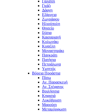
Γαλάτσι
Γκάζι
Δάφνη
Εξάρχεια
Ζωγράφου
Ηλιούπολη
Θησείο
Ιλίσια
Καισαριανή
Κολωνάκι
Κυψέλη
Μοναστηράκι
Παγκράτι
Πατήσια
Πετράλωνα
Υμηττός
Βόρεια Προάστια
Πίσω
Αγ. Παρασκευή
Αγ. Στέφανος
Βριλήσσια
Κηφισιά
Λυκόβρυση
Μαρούσι
Μεταμόρφωση