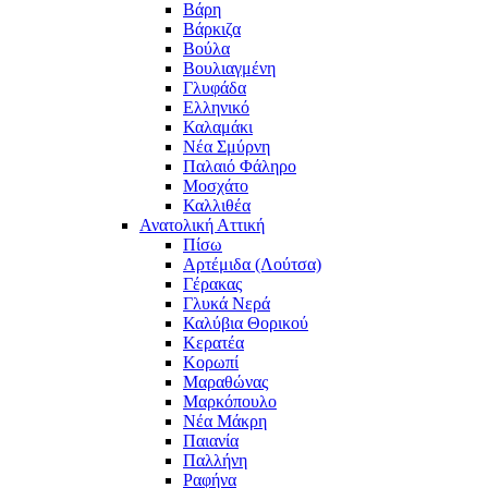
Βάρη
Βάρκιζα
Βούλα
Βουλιαγμένη
Γλυφάδα
Ελληνικό
Καλαμάκι
Νέα Σμύρνη
Παλαιό Φάληρο
Μοσχάτο
Καλλιθέα
Ανατολική Αττική
Πίσω
Αρτέμιδα (Λούτσα)
Γέρακας
Γλυκά Νερά
Καλύβια Θορικού
Κερατέα
Κορωπί
Μαραθώνας
Μαρκόπουλο
Νέα Μάκρη
Παιανία
Παλλήνη
Ραφήνα