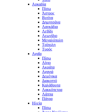
Αρκαδία
Πίσω
Άστρος
Βυτίνα
Δημητσάνα
Λαγκάδια
Λεβίδι
Λεωνίδιο
Μεγαλόπολη
Τρίπολη
Τυρός
Αχαΐα
Πίσω
Αίγιο
Ακράτα
Αχαγιά
Δεμένικα
Διακοπτό
Καλάβρυτα
Λακκόπετρα
Λάππα
Πάτρα
Ηλεία
Πίσω