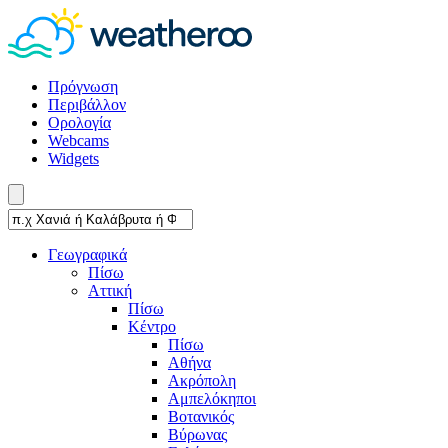
Πρόγνωση
Περιβάλλον
Ορολογία
Webcams
Widgets
Γεωγραφικά
Πίσω
Αττική
Πίσω
Κέντρο
Πίσω
Αθήνα
Ακρόπολη
Αμπελόκηποι
Βοτανικός
Βύρωνας