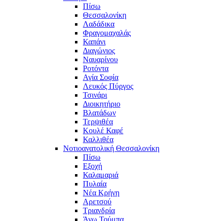
Πίσω
Θεσσαλονίκη
Λαδάδικα
Φραγομαχαλάς
Καπάνι
Διαγώνιος
Ναυαρίνου
Ροτόντα
Αγία Σοφία
Λευκός Πύργος
Τσινάρι
Διοικητήριο
Βλατάδων
Τερψιθέα
Κουλέ Καφέ
Καλλιθέα
Νοτιοανατολική Θεσσαλονίκη
Πίσω
Εξοχή
Καλαμαριά
Πυλαία
Νέα Κρήνη
Αρετσού
Τριανδρία
Άνω Τούμπα