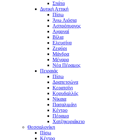
Σπάτα
Δυτική Αττική
Πίσω
Άνω Λιόσια
Ασπρόπυργος
Αχαρναί
Βίλια
Ελευσίνα
Ζεφύρι
Μάνδρα
Μέγαρα
Νέα Πέραμος
Πειραιάς
Πίσω
Δραπετσώνα
Κερατσίνι
Κορυδαλλός
Νίκαια
Πασαλιμάνι
Κέντρο
Πέραμα
Χατζηκυριάκειο
Θεσσαλονίκη
Πίσω
Κέντρο