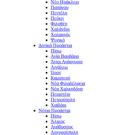
Νέο Ηράκλειο
Παπάγου
Πεντέλη
Πεύκη
Φιλοθέη
Χαλάνδρι
Χολαργός
Ψυχικό
Δυτικά Προάστια
Πίσω
Αγία Βαρβάρα
Άγιοι Ανάργυροι
Αιγάλεω
Ίλιον
Καματερό
Νέα Φιλαδέλφεια
Νέα Χαλκηδόνα
Περιστέρι
Πετρούπολη
Χαϊδάρι
Νότια Προάστια
Πίσω
Άλιμος
Ανάβυσσος
Αργυρούπολη