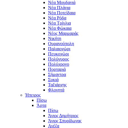
Νέα Μουδανιά
Νέα Πλάγια
Νέα Ποτείδαια
Νέα Ρόδα
Νέα Τρίγλια
Νέα Φώκαια
Νέος Μαρμαράς
Νικήτη
Ουρανούπολη
Παλαιοχώρι
Πευκοχώρι
Πολύγυρος
Πολύχρονο
Πορταριά
Σήμαντρα
Συκιά
Ταξιάρχης
Φλογητά
Ήπειρος
Πίσω
Άρτα
Πίσω
Άγιος Δημήτριος
Άγιος Σπυρίδωνας
Ανέζα