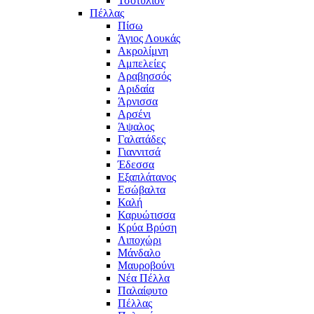
Τσοτύλιον
Πέλλας
Πίσω
Άγιος Λουκάς
Ακρολίμνη
Αμπελείες
Αραβησσός
Αριδαία
Άρνισσα
Αρσένι
Άψαλος
Γαλατάδες
Γιαννιτσά
Έδεσσα
Εξαπλάτανος
Εσώβαλτα
Καλή
Καρυώτισσα
Κρύα Βρύση
Λιποχώρι
Μάνδαλο
Μαυροβούνι
Νέα Πέλλα
Παλαίφυτο
Πέλλας