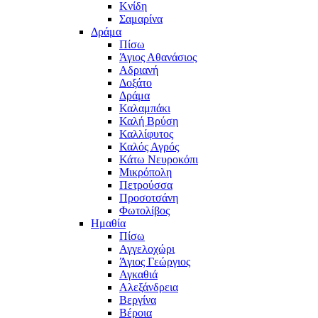
Κνίδη
Σαμαρίνα
Δράμα
Πίσω
Άγιος Αθανάσιος
Αδριανή
Δοξάτο
Δράμα
Καλαμπάκι
Καλή Βρύση
Καλλίφυτος
Καλός Αγρός
Κάτω Νευροκόπι
Μικρόπολη
Πετρούσσα
Προσοτσάνη
Φωτολίβος
Ημαθία
Πίσω
Αγγελοχώρι
Άγιος Γεώργιος
Αγκαθιά
Αλεξάνδρεια
Βεργίνα
Βέροια