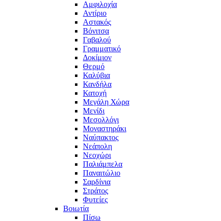
Αμφιλοχία
Αντίριο
Αστακός
Βόνιτσα
Γαβαλού
Γραμματικό
Δοκίμιον
Θερμό
Καλύβια
Κανδήλα
Κατοχή
Μεγάλη Χώρα
Μενίδι
Μεσολλόγι
Μοναστηράκι
Ναύπακτος
Νεάπολη
Νεοχώρι
Παλιάμπελα
Παναιτώλιο
Σαρδίνια
Στράτος
Φυτείες
Βοιωτία
Πίσω