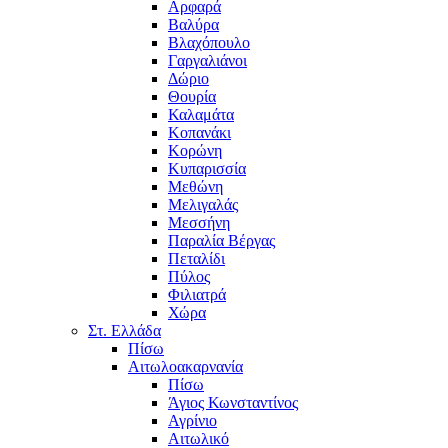
Αρφαρά
Βαλύρα
Βλαχόπουλο
Γαργαλιάνοι
Δώριο
Θουρία
Καλαμάτα
Κοπανάκι
Κορώνη
Κυπαρισσία
Μεθώνη
Μελιγαλάς
Μεσσήνη
Παραλία Βέργας
Πεταλίδι
Πύλος
Φιλιατρά
Χώρα
Στ. Ελλάδα
Πίσω
Αιτωλοακαρνανία
Πίσω
Άγιος Κωνσταντίνος
Αγρίνιο
Αιτωλικό