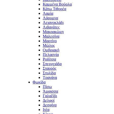
Καμμένα Βούρλα
Κάτω Τιθορέα
Λαμία
Λάρυμνα
Λειανοκλάδι
Λιβανάτες
Μακρακώμη
Μαλεσίνα
Μαρτίνο
Μώλος
Ομβριακή
Πελασγία
Ροδίτσα
Σπερχειάδα
Σταυρός
Στυλίδα
Τραγάνα
Φωκίδα
Πίσω
Άμφισσα
Γαλαξίδι
Δελφοί
Δεσφίνα
Ιτέα