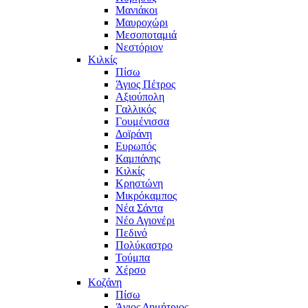
Μανιάκοι
Μαυροχώρι
Μεσοποταμιά
Νεστόριον
Κιλκίς
Πίσω
Άγιος Πέτρος
Αξιούπολη
Γαλλικός
Γουμένισσα
Δοϊράνη
Ευρωπός
Καμπάνης
Κιλκίς
Κρηστώνη
Μικρόκαμπος
Νέα Σάντα
Νέο Αγιονέρι
Πεδινό
Πολύκαστρο
Τούμπα
Χέρσο
Κοζάνη
Πίσω
Άγιος Δημήτριος