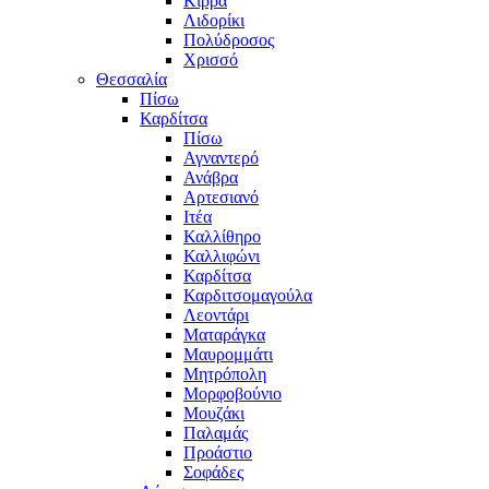
Κίρρα
Λιδορίκι
Πολύδροσος
Χρισσό
Θεσσαλία
Πίσω
Καρδίτσα
Πίσω
Αγναντερό
Ανάβρα
Αρτεσιανό
Ιτέα
Καλλίθηρο
Καλλιφώνι
Καρδίτσα
Καρδιτσομαγούλα
Λεοντάρι
Ματαράγκα
Μαυρομμάτι
Μητρόπολη
Μορφοβούνιο
Μουζάκι
Παλαμάς
Προάστιο
Σοφάδες