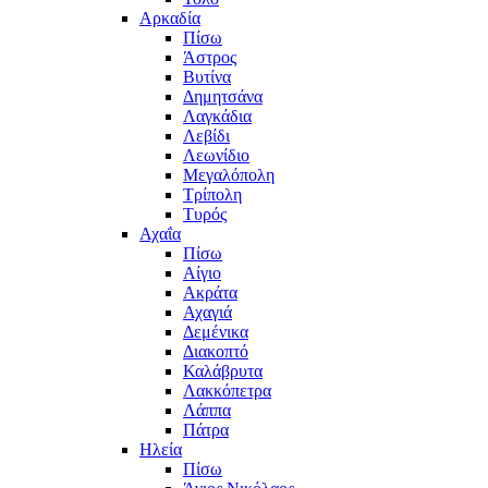
Αρκαδία
Πίσω
Άστρος
Βυτίνα
Δημητσάνα
Λαγκάδια
Λεβίδι
Λεωνίδιο
Μεγαλόπολη
Τρίπολη
Τυρός
Αχαΐα
Πίσω
Αίγιο
Ακράτα
Αχαγιά
Δεμένικα
Διακοπτό
Καλάβρυτα
Λακκόπετρα
Λάππα
Πάτρα
Ηλεία
Πίσω