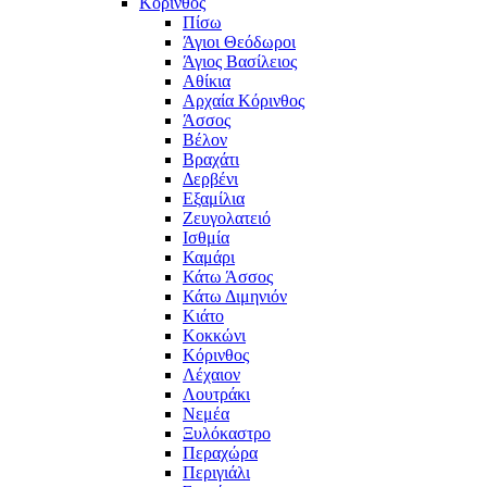
Κόρινθος
Πίσω
Άγιοι Θεόδωροι
Άγιος Βασίλειος
Αθίκια
Αρχαία Κόρινθος
Άσσος
Βέλον
Βραχάτι
Δερβένι
Εξαμίλια
Ζευγολατειό
Ισθμία
Καμάρι
Κάτω Άσσος
Κάτω Διμηνιόν
Κιάτο
Κοκκώνι
Κόρινθος
Λέχαιον
Λουτράκι
Νεμέα
Ξυλόκαστρο
Περαχώρα
Περιγιάλι