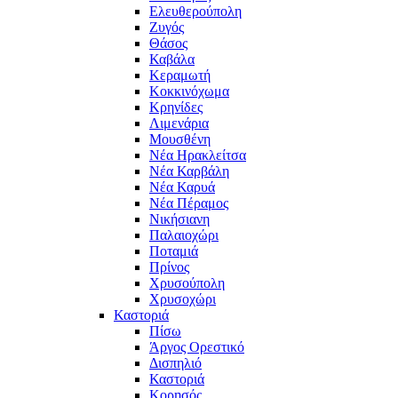
Ελευθερούπολη
Ζυγός
Θάσος
Καβάλα
Κεραμωτή
Κοκκινόχωμα
Κρηνίδες
Λιμενάρια
Μουσθένη
Νέα Ηρακλείτσα
Νέα Καρβάλη
Νέα Καρυά
Νέα Πέραμος
Νικήσιανη
Παλαιοχώρι
Ποταμιά
Πρίνος
Χρυσούπολη
Χρυσοχώρι
Καστοριά
Πίσω
Άργος Ορεστικό
Δισπηλιό
Καστοριά
Κορησός