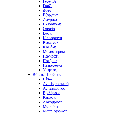
Γαλάτσι
Γκάζι
Δάφνη
Εξάρχεια
Ζωγράφου
Ηλιούπολη
Θησείο
Ιλίσια
Καισαριανή
Κολωνάκι
Κυψέλη
Μοναστηράκι
Παγκράτι
Πατήσια
Πετράλωνα
Υμηττός
Βόρεια Προάστια
Πίσω
Αγ. Παρασκευή
Αγ. Στέφανος
Βριλήσσια
Κηφισιά
Λυκόβρυση
Μαρούσι
Μεταμόρφωση