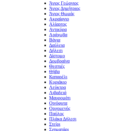
Άγιος Γεώργιος
Άγιος Δημήτριος
Άγιος Θωμάς
Ακραίφνιο
Αλίαρτος
Αντικύρα
Αράχωβα
Βάγια
Δαύλεια
Δήλεσι
Δίστομο
Δομβραίνα
Θεσπιές
Θήβα
Καπαρέλι
Κυριάκιο
Λεύκτρα
Λιβαδειά
Μαυρομάτι
Οινόφυτα
Ορχομενός
Παύλος
Πλάκα Δήλεσι
Στείρι
Σχηματάρι