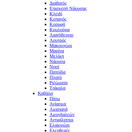
Διαβατός
Επισκοπή Νάουσας
Κλειδί
Κοπανός
Κορυφή
Κουλούρα
Λιανόβεργιο
Λουτρός
Μακροχώρι
Μαρίνα
Μελίκη
Νάουσα
Νησί
Πατρίδα
Πλατύ
Ριζώματα
Τρίκαλα
Καβάλα
Πίσω
Αγίασμα
Αμισιανά
Αμυγδαλεών
Αντιφίλιπποι
Ελαιοχώρι
Ελευθερές