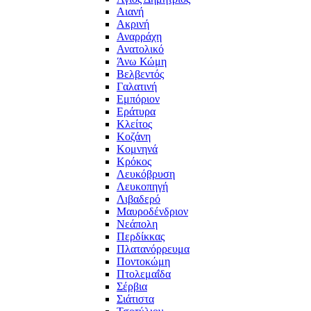
Αιανή
Ακρινή
Αναρράχη
Ανατολικό
Άνω Κώμη
Βελβεντός
Γαλατινή
Εμπόριον
Εράτυρα
Κλείτος
Κοζάνη
Κομνηνά
Κρόκος
Λευκόβρυση
Λευκοπηγή
Λιβαδερό
Μαυροδένδριον
Νεάπολη
Περδίκκας
Πλατανόρρευμα
Ποντοκώμη
Πτολεμαΐδα
Σέρβια
Σιάτιστα