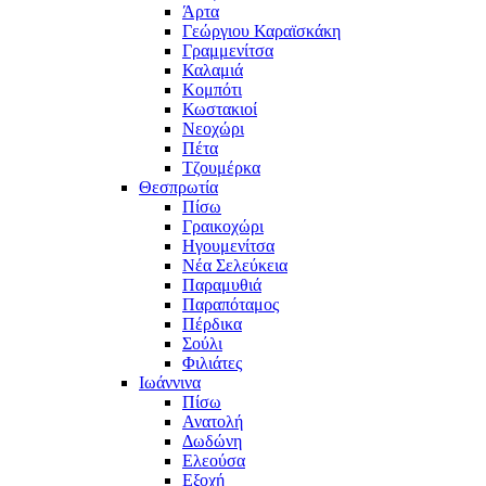
Άρτα
Γεώργιου Καραϊσκάκη
Γραμμενίτσα
Καλαμιά
Κομπότι
Κωστακιοί
Νεοχώρι
Πέτα
Τζουμέρκα
Θεσπρωτία
Πίσω
Γραικοχώρι
Ηγουμενίτσα
Νέα Σελεύκεια
Παραμυθιά
Παραπόταμος
Πέρδικα
Σούλι
Φιλιάτες
Ιωάννινα
Πίσω
Ανατολή
Δωδώνη
Ελεούσα
Εξοχή