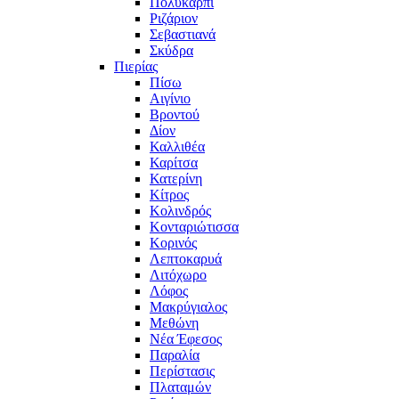
Πολυκάρπι
Ριζάριον
Σεβαστιανά
Σκύδρα
Πιερίας
Πίσω
Αιγίνιο
Βροντού
Δίον
Καλλιθέα
Καρίτσα
Κατερίνη
Κίτρος
Κολινδρός
Κονταριώτισσα
Κορινός
Λεπτοκαρυά
Λιτόχωρο
Λόφος
Μακρύγιαλος
Μεθώνη
Νέα Έφεσος
Παραλία
Περίστασις
Πλαταμών