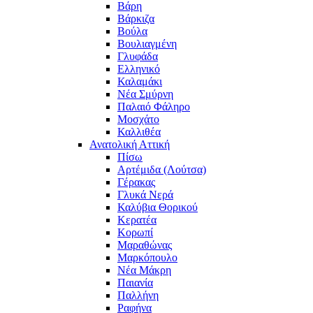
Βάρη
Βάρκιζα
Βούλα
Βουλιαγμένη
Γλυφάδα
Ελληνικό
Καλαμάκι
Νέα Σμύρνη
Παλαιό Φάληρο
Μοσχάτο
Καλλιθέα
Ανατολική Αττική
Πίσω
Αρτέμιδα (Λούτσα)
Γέρακας
Γλυκά Νερά
Καλύβια Θορικού
Κερατέα
Κορωπί
Μαραθώνας
Μαρκόπουλο
Νέα Μάκρη
Παιανία
Παλλήνη
Ραφήνα