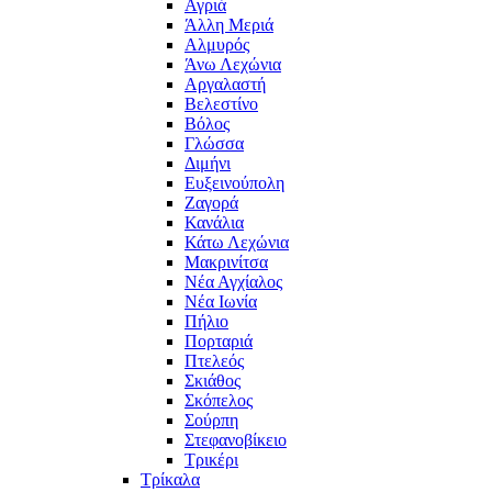
Αγριά
Άλλη Μεριά
Αλμυρός
Άνω Λεχώνια
Αργαλαστή
Βελεστίνο
Βόλος
Γλώσσα
Διμήνι
Ευξεινούπολη
Ζαγορά
Κανάλια
Κάτω Λεχώνια
Μακρινίτσα
Νέα Αγχίαλος
Νέα Ιωνία
Πήλιο
Πορταριά
Πτελεός
Σκιάθος
Σκόπελος
Σούρπη
Στεφανοβίκειο
Τρικέρι
Τρίκαλα