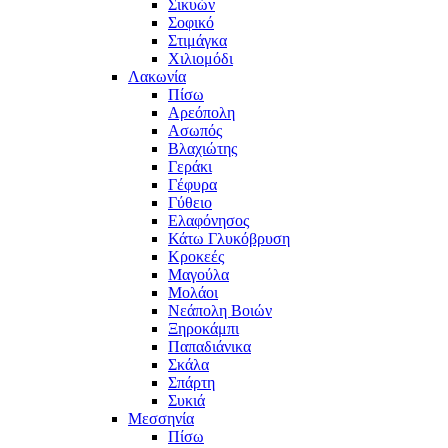
Σικυών
Σοφικό
Στιμάγκα
Χιλιομόδι
Λακωνία
Πίσω
Αρεόπολη
Ασωπός
Βλαχιώτης
Γεράκι
Γέφυρα
Γύθειο
Ελαφόνησος
Κάτω Γλυκόβρυση
Κροκεές
Μαγούλα
Μολάοι
Νεάπολη Βοιών
Ξηροκάμπι
Παπαδιάνικα
Σκάλα
Σπάρτη
Συκιά
Μεσσηνία
Πίσω