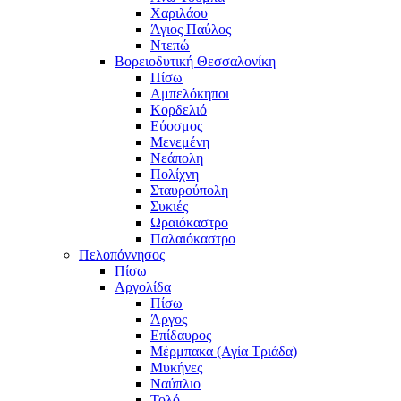
Χαριλάου
Άγιος Παύλος
Ντεπώ
Βορειοδυτική Θεσσαλονίκη
Πίσω
Αμπελόκηποι
Κορδελιό
Εύοσμος
Μενεμένη
Νεάπολη
Πολίχνη
Σταυρούπολη
Συκιές
Ωραιόκαστρο
Παλαιόκαστρο
Πελοπόννησος
Πίσω
Αργολίδα
Πίσω
Άργος
Επίδαυρος
Μέρμπακα (Αγία Τριάδα)
Μυκήνες
Ναύπλιο
Τολό