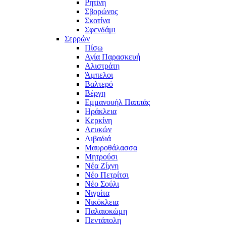
Ρητίνη
Σβορώνος
Σκοτίνα
Σφενδάμι
Σερρών
Πίσω
Αγία Παρασκευή
Αλιστράτη
Άμπελοι
Βαλτερό
Βέργη
Εμμανουήλ Παππάς
Ηράκλεια
Κερκίνη
Λευκών
Λιβαδιά
Μαυροθάλασσα
Μητρούσι
Νέα Ζίχνη
Νέο Πετρίτσι
Νέο Σούλι
Νιγρίτα
Νικόκλεια
Παλαιοκώμη
Πεντάπολη