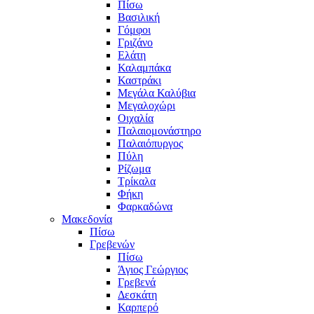
Πίσω
Βασιλική
Γόμφοι
Γριζάνο
Ελάτη
Καλαμπάκα
Καστράκι
Μεγάλα Καλύβια
Μεγαλοχώρι
Οιχαλία
Παλαιομονάστηρο
Παλαιόπυργος
Πύλη
Ρίζωμα
Τρίκαλα
Φήκη
Φαρκαδώνα
Μακεδονία
Πίσω
Γρεβενών
Πίσω
Άγιος Γεώργιος
Γρεβενά
Δεσκάτη
Καρπερό