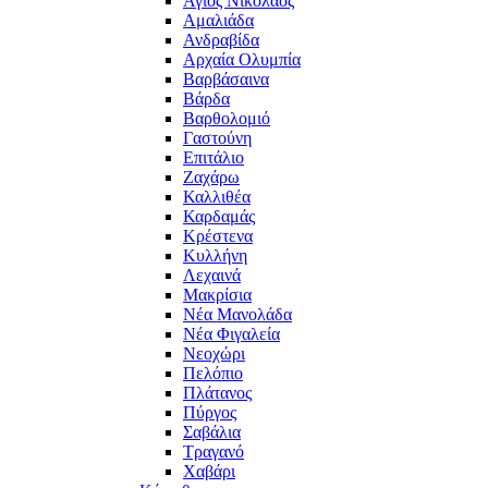
Άγιος Νικόλαος
Αμαλιάδα
Ανδραβίδα
Αρχαία Ολυμπία
Βαρβάσαινα
Βάρδα
Βαρθολομιό
Γαστούνη
Επιτάλιο
Ζαχάρω
Καλλιθέα
Καρδαμάς
Κρέστενα
Κυλλήνη
Λεχαινά
Μακρίσια
Νέα Μανολάδα
Νέα Φιγαλεία
Νεοχώρι
Πελόπιο
Πλάτανος
Πύργος
Σαβάλια
Τραγανό
Χαβάρι