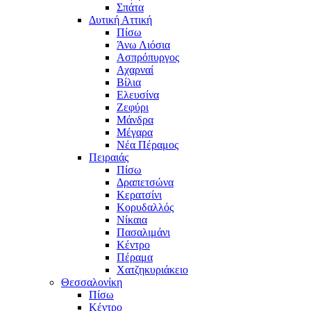
Σπάτα
Δυτική Αττική
Πίσω
Άνω Λιόσια
Ασπρόπυργος
Αχαρναί
Βίλια
Ελευσίνα
Ζεφύρι
Μάνδρα
Μέγαρα
Νέα Πέραμος
Πειραιάς
Πίσω
Δραπετσώνα
Κερατσίνι
Κορυδαλλός
Νίκαια
Πασαλιμάνι
Κέντρο
Πέραμα
Χατζηκυριάκειο
Θεσσαλονίκη
Πίσω
Κέντρο