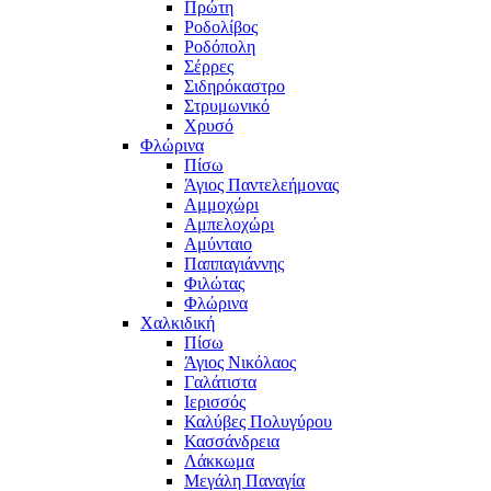
Πρώτη
Ροδολίβος
Ροδόπολη
Σέρρες
Σιδηρόκαστρο
Στρυμωνικό
Χρυσό
Φλώρινα
Πίσω
Άγιος Παντελεήμονας
Αμμοχώρι
Αμπελοχώρι
Αμύνταιο
Παππαγιάννης
Φιλώτας
Φλώρινα
Χαλκιδική
Πίσω
Άγιος Νικόλαος
Γαλάτιστα
Ιερισσός
Καλύβες Πολυγύρου
Κασσάνδρεια
Λάκκωμα
Μεγάλη Παναγία