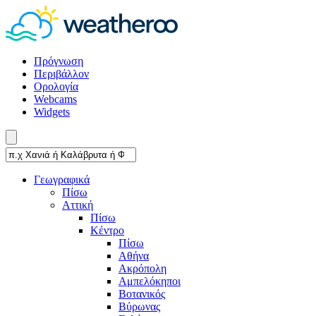
Πρόγνωση
Περιβάλλον
Ορολογία
Webcams
Widgets
Γεωγραφικά
Πίσω
Αττική
Πίσω
Κέντρο
Πίσω
Αθήνα
Ακρόπολη
Αμπελόκηποι
Βοτανικός
Βύρωνας