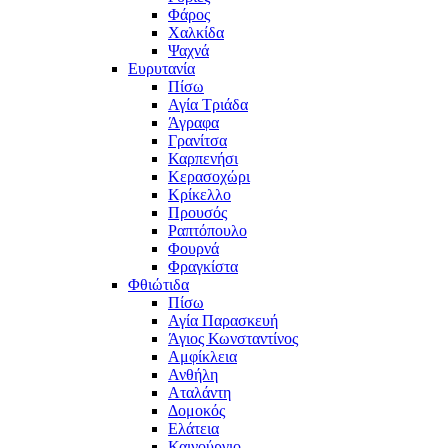
Φάρος
Χαλκίδα
Ψαχνά
Ευρυτανία
Πίσω
Αγία Τριάδα
Άγραφα
Γρανίτσα
Καρπενήσι
Κερασοχώρι
Κρίκελλο
Προυσός
Ραπτόπουλο
Φουρνά
Φραγκίστα
Φθιώτιδα
Πίσω
Αγία Παρασκευή
Άγιος Κωνσταντίνος
Αμφίκλεια
Ανθήλη
Αταλάντη
Δομοκός
Ελάτεια
Καινούργιο