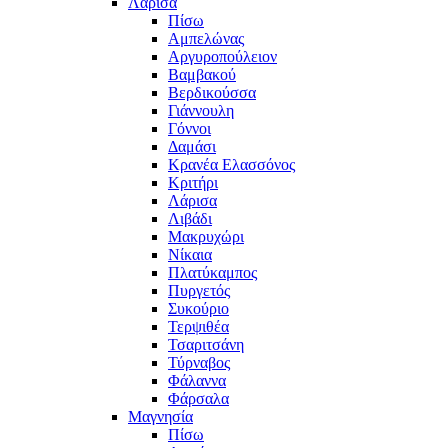
Λάρισα
Πίσω
Αμπελώνας
Αργυροπούλειον
Βαμβακού
Βερδικούσσα
Γιάννουλη
Γόννοι
Δαμάσι
Κρανέα Ελασσόνος
Κριτήρι
Λάρισα
Λιβάδι
Μακρυχώρι
Νίκαια
Πλατύκαμπος
Πυργετός
Συκούριο
Τερψιθέα
Τσαριτσάνη
Τύρναβος
Φάλαννα
Φάρσαλα
Μαγνησία
Πίσω