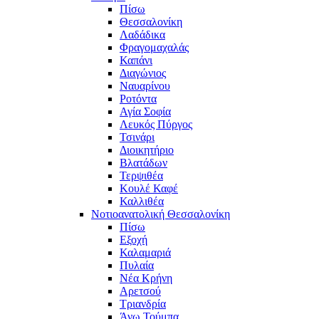
Πίσω
Θεσσαλονίκη
Λαδάδικα
Φραγομαχαλάς
Καπάνι
Διαγώνιος
Ναυαρίνου
Ροτόντα
Αγία Σοφία
Λευκός Πύργος
Τσινάρι
Διοικητήριο
Βλατάδων
Τερψιθέα
Κουλέ Καφέ
Καλλιθέα
Νοτιοανατολική Θεσσαλονίκη
Πίσω
Εξοχή
Καλαμαριά
Πυλαία
Νέα Κρήνη
Αρετσού
Τριανδρία
Άνω Τούμπα