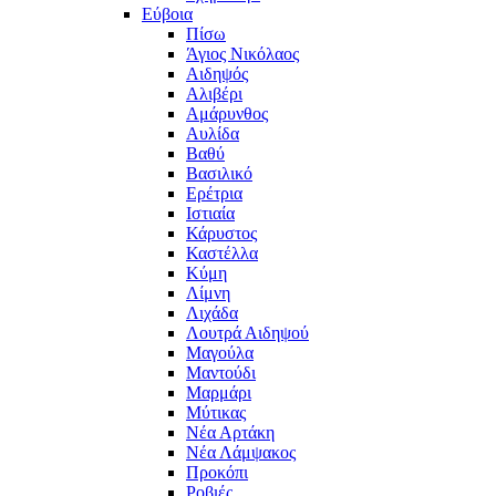
Εύβοια
Πίσω
Άγιος Νικόλαος
Αιδηψός
Αλιβέρι
Αμάρυνθος
Αυλίδα
Βαθύ
Βασιλικό
Ερέτρια
Ιστιαία
Κάρυστος
Καστέλλα
Κύμη
Λίμνη
Λιχάδα
Λουτρά Αιδηψού
Μαγούλα
Μαντούδι
Μαρμάρι
Μύτικας
Νέα Αρτάκη
Νέα Λάμψακος
Προκόπι
Ροβιές