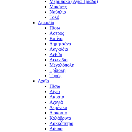
Μέρμπακα (Αγία Τριάδα)
Μυκήνες
Ναύπλιο
Τολό
Αρκαδία
Πίσω
Άστρος
Βυτίνα
Δημητσάνα
Λαγκάδια
Λεβίδι
Λεωνίδιο
Μεγαλόπολη
Τρίπολη
Τυρός
Αχαΐα
Πίσω
Αίγιο
Ακράτα
Αχαγιά
Δεμένικα
Διακοπτό
Καλάβρυτα
Λακκόπετρα
Λάππα