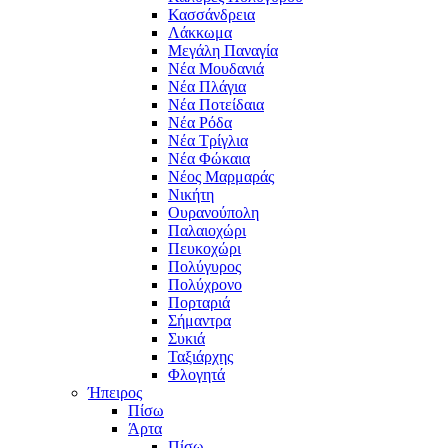
Κασσάνδρεια
Λάκκωμα
Μεγάλη Παναγία
Νέα Μουδανιά
Νέα Πλάγια
Νέα Ποτείδαια
Νέα Ρόδα
Νέα Τρίγλια
Νέα Φώκαια
Νέος Μαρμαράς
Νικήτη
Ουρανούπολη
Παλαιοχώρι
Πευκοχώρι
Πολύγυρος
Πολύχρονο
Πορταριά
Σήμαντρα
Συκιά
Ταξιάρχης
Φλογητά
Ήπειρος
Πίσω
Άρτα
Πίσω