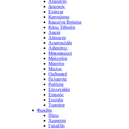
Αταλάντη
Δομοκός
Ελάτεια
Καινούργιο
Καμμένα Βούρλα
Κάτω Τιθορέα
Λαμία
Λάρυμνα
Λειανοκλάδι
Λιβανάτες
Μακρακώμη
Μαλεσίνα
Μαρτίνο
Μώλος
Ομβριακή
Πελασγία
Ροδίτσα
Σπερχειάδα
Σταυρός
Στυλίδα
Τραγάνα
Φωκίδα
Πίσω
Άμφισσα
Γαλαξίδι