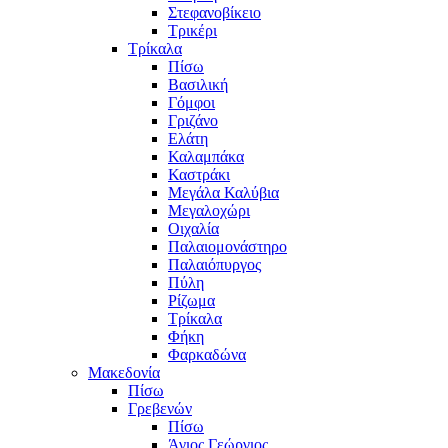
Στεφανοβίκειο
Τρικέρι
Τρίκαλα
Πίσω
Βασιλική
Γόμφοι
Γριζάνο
Ελάτη
Καλαμπάκα
Καστράκι
Μεγάλα Καλύβια
Μεγαλοχώρι
Οιχαλία
Παλαιομονάστηρο
Παλαιόπυργος
Πύλη
Ρίζωμα
Τρίκαλα
Φήκη
Φαρκαδώνα
Μακεδονία
Πίσω
Γρεβενών
Πίσω
Άγιος Γεώργιος