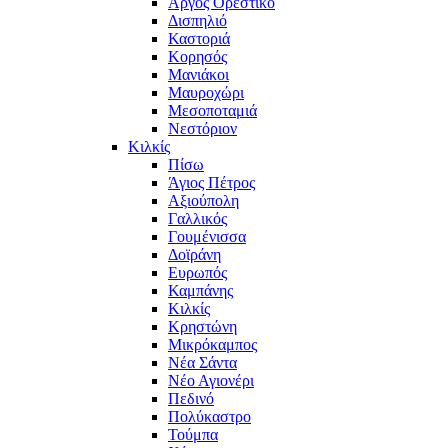
Άργος Ορεστικό
Δισπηλιό
Καστοριά
Κορησός
Μανιάκοι
Μαυροχώρι
Μεσοποταμιά
Νεστόριον
Κιλκίς
Πίσω
Άγιος Πέτρος
Αξιούπολη
Γαλλικός
Γουμένισσα
Δοϊράνη
Ευρωπός
Καμπάνης
Κιλκίς
Κρηστώνη
Μικρόκαμπος
Νέα Σάντα
Νέο Αγιονέρι
Πεδινό
Πολύκαστρο
Τούμπα