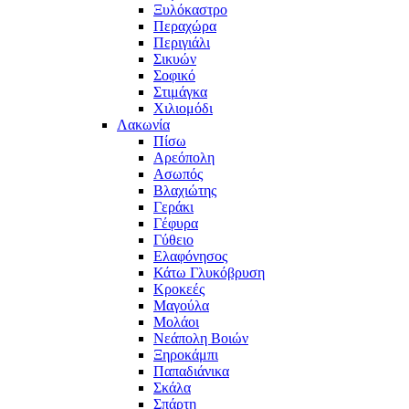
Ξυλόκαστρο
Περαχώρα
Περιγιάλι
Σικυών
Σοφικό
Στιμάγκα
Χιλιομόδι
Λακωνία
Πίσω
Αρεόπολη
Ασωπός
Βλαχιώτης
Γεράκι
Γέφυρα
Γύθειο
Ελαφόνησος
Κάτω Γλυκόβρυση
Κροκεές
Μαγούλα
Μολάοι
Νεάπολη Βοιών
Ξηροκάμπι
Παπαδιάνικα
Σκάλα
Σπάρτη