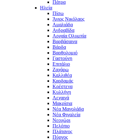
Πάτρα
Ηλεία
Πίσω
Άγιος Νικόλαος
Αμαλιάδα
Ανδραβίδα
Αρχαία Ολυμπία
Βαρβάσαινα
Βάρδα
Βαρθολομιό
Γαστούνη
Επιτάλιο
Ζαχάρω
Καλλιθέα
Καρδαμάς
Κρέστενα
Κυλλήνη
Λεχαινά
Μακρίσια
Νέα Μανολάδα
Νέα Φιγαλεία
Νεοχώρι
Πελόπιο
Πλάτανος
Πύργος