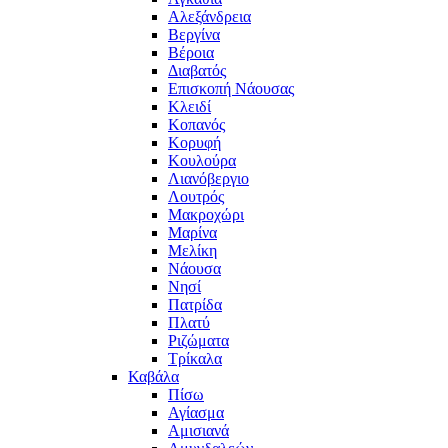
Αλεξάνδρεια
Βεργίνα
Βέροια
Διαβατός
Επισκοπή Νάουσας
Κλειδί
Κοπανός
Κορυφή
Κουλούρα
Λιανόβεργιο
Λουτρός
Μακροχώρι
Μαρίνα
Μελίκη
Νάουσα
Νησί
Πατρίδα
Πλατύ
Ριζώματα
Τρίκαλα
Καβάλα
Πίσω
Αγίασμα
Αμισιανά