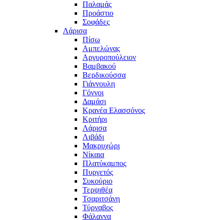
Παλαμάς
Προάστιο
Σοφάδες
Λάρισα
Πίσω
Αμπελώνας
Αργυροπούλειον
Βαμβακού
Βερδικούσσα
Γιάννουλη
Γόννοι
Δαμάσι
Κρανέα Ελασσόνος
Κριτήρι
Λάρισα
Λιβάδι
Μακρυχώρι
Νίκαια
Πλατύκαμπος
Πυργετός
Συκούριο
Τερψιθέα
Τσαριτσάνη
Τύρναβος
Φάλαννα