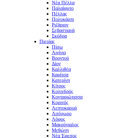
Νέα Πέλλα
Παλαίφυτο
Πέλλας
Πολυκάρπι
Ριζάριον
Σεβαστιανά
Σκύδρα
Πιερίας
Πίσω
Αιγίνιο
Βροντού
Δίον
Καλλιθέα
Καρίτσα
Κατερίνη
Κίτρος
Κολινδρός
Κονταριώτισσα
Κορινός
Λεπτοκαρυά
Λιτόχωρο
Λόφος
Μακρύγιαλος
Μεθώνη
Νέα Έφεσος