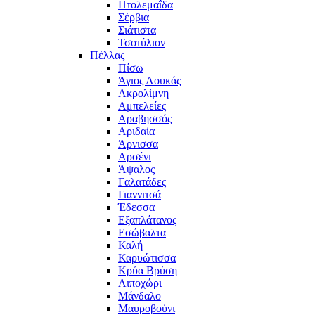
Πτολεμαΐδα
Σέρβια
Σιάτιστα
Τσοτύλιον
Πέλλας
Πίσω
Άγιος Λουκάς
Ακρολίμνη
Αμπελείες
Αραβησσός
Αριδαία
Άρνισσα
Αρσένι
Άψαλος
Γαλατάδες
Γιαννιτσά
Έδεσσα
Εξαπλάτανος
Εσώβαλτα
Καλή
Καρυώτισσα
Κρύα Βρύση
Λιποχώρι
Μάνδαλο
Μαυροβούνι