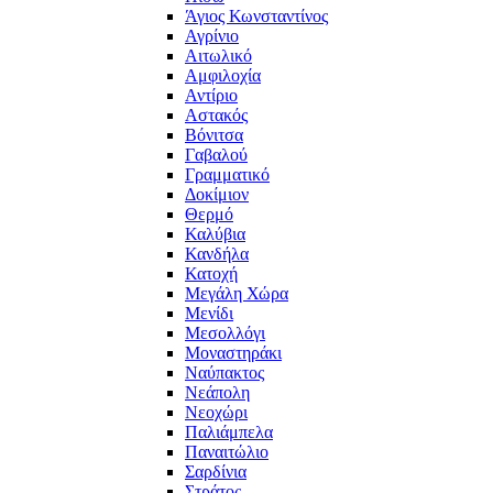
Άγιος Κωνσταντίνος
Αγρίνιο
Αιτωλικό
Αμφιλοχία
Αντίριο
Αστακός
Βόνιτσα
Γαβαλού
Γραμματικό
Δοκίμιον
Θερμό
Καλύβια
Κανδήλα
Κατοχή
Μεγάλη Χώρα
Μενίδι
Μεσολλόγι
Μοναστηράκι
Ναύπακτος
Νεάπολη
Νεοχώρι
Παλιάμπελα
Παναιτώλιο
Σαρδίνια
Στράτος