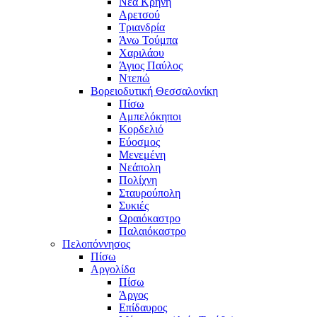
Νέα Κρήνη
Αρετσού
Τριανδρία
Άνω Τούμπα
Χαριλάου
Άγιος Παύλος
Ντεπώ
Βορειοδυτική Θεσσαλονίκη
Πίσω
Αμπελόκηποι
Κορδελιό
Εύοσμος
Μενεμένη
Νεάπολη
Πολίχνη
Σταυρούπολη
Συκιές
Ωραιόκαστρο
Παλαιόκαστρο
Πελοπόννησος
Πίσω
Αργολίδα
Πίσω
Άργος
Επίδαυρος