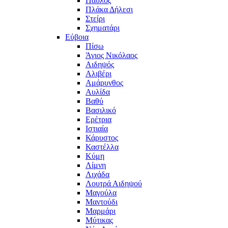
Παύλος
Πλάκα Δήλεσι
Στείρι
Σχηματάρι
Εύβοια
Πίσω
Άγιος Νικόλαος
Αιδηψός
Αλιβέρι
Αμάρυνθος
Αυλίδα
Βαθύ
Βασιλικό
Ερέτρια
Ιστιαία
Κάρυστος
Καστέλλα
Κύμη
Λίμνη
Λιχάδα
Λουτρά Αιδηψού
Μαγούλα
Μαντούδι
Μαρμάρι
Μύτικας