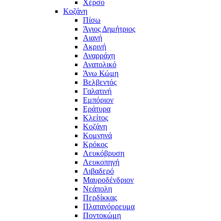
Χέρσο
Κοζάνη
Πίσω
Άγιος Δημήτριος
Αιανή
Ακρινή
Αναρράχη
Ανατολικό
Άνω Κώμη
Βελβεντός
Γαλατινή
Εμπόριον
Εράτυρα
Κλείτος
Κοζάνη
Κομνηνά
Κρόκος
Λευκόβρυση
Λευκοπηγή
Λιβαδερό
Μαυροδένδριον
Νεάπολη
Περδίκκας
Πλατανόρρευμα
Ποντοκώμη