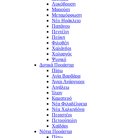
Λυκόβρυση
Μαρούσι
Μεταμόρφωση
Νέο Ηράκλειο
Παπάγου
Πεντέλη
Πεύκη
Φιλοθέη
Χαλάνδρι
Χολαργός
Ψυχικό
Δυτικά Προάστια
Πίσω
Αγία Βαρβάρα
Άγιοι Ανάργυροι
Αιγάλεω
Ίλιον
Καματερό
Νέα Φιλαδέλφεια
Νέα Χαλκηδόνα
Περιστέρι
Πετρούπολη
Χαϊδάρι
Νότια Προάστια
Πίσω