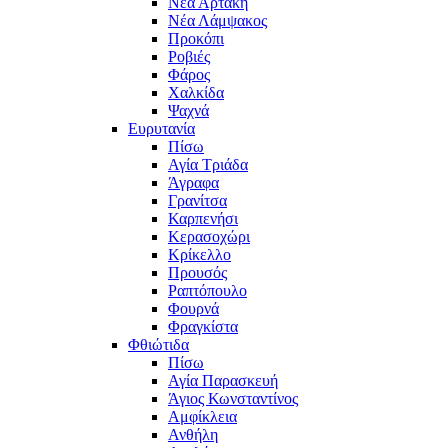
Νέα Αρτάκη
Νέα Λάμψακος
Προκόπι
Ροβιές
Φάρος
Χαλκίδα
Ψαχνά
Ευρυτανία
Πίσω
Αγία Τριάδα
Άγραφα
Γρανίτσα
Καρπενήσι
Κερασοχώρι
Κρίκελλο
Προυσός
Ραπτόπουλο
Φουρνά
Φραγκίστα
Φθιώτιδα
Πίσω
Αγία Παρασκευή
Άγιος Κωνσταντίνος
Αμφίκλεια
Ανθήλη