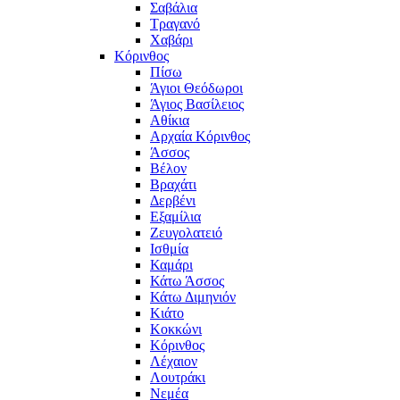
Σαβάλια
Τραγανό
Χαβάρι
Κόρινθος
Πίσω
Άγιοι Θεόδωροι
Άγιος Βασίλειος
Αθίκια
Αρχαία Κόρινθος
Άσσος
Βέλον
Βραχάτι
Δερβένι
Εξαμίλια
Ζευγολατειό
Ισθμία
Καμάρι
Κάτω Άσσος
Κάτω Διμηνιόν
Κιάτο
Κοκκώνι
Κόρινθος
Λέχαιον
Λουτράκι
Νεμέα