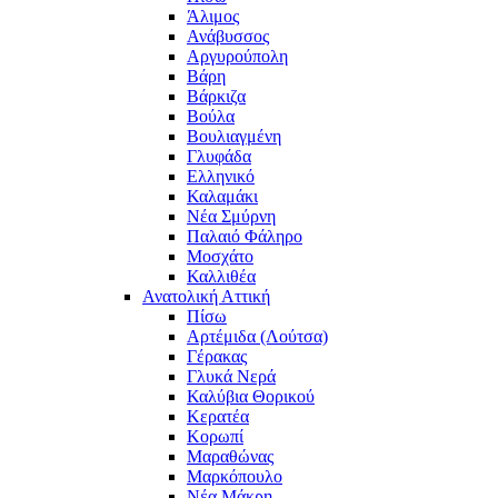
Άλιμος
Ανάβυσσος
Αργυρούπολη
Βάρη
Βάρκιζα
Βούλα
Βουλιαγμένη
Γλυφάδα
Ελληνικό
Καλαμάκι
Νέα Σμύρνη
Παλαιό Φάληρο
Μοσχάτο
Καλλιθέα
Ανατολική Αττική
Πίσω
Αρτέμιδα (Λούτσα)
Γέρακας
Γλυκά Νερά
Καλύβια Θορικού
Κερατέα
Κορωπί
Μαραθώνας
Μαρκόπουλο
Νέα Μάκρη