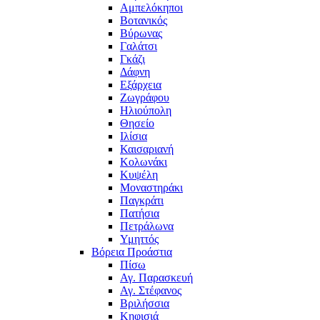
Αμπελόκηποι
Βοτανικός
Βύρωνας
Γαλάτσι
Γκάζι
Δάφνη
Εξάρχεια
Ζωγράφου
Ηλιούπολη
Θησείο
Ιλίσια
Καισαριανή
Κολωνάκι
Κυψέλη
Μοναστηράκι
Παγκράτι
Πατήσια
Πετράλωνα
Υμηττός
Βόρεια Προάστια
Πίσω
Αγ. Παρασκευή
Αγ. Στέφανος
Βριλήσσια
Κηφισιά