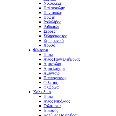
Νικόκλεια
Παλαιοκώμη
Πεντάπολη
Πρώτη
Ροδολίβος
Ροδόπολη
Σέρρες
Σιδηρόκαστρο
Στρυμωνικό
Χρυσό
Φλώρινα
Πίσω
Άγιος Παντελεήμονας
Αμμοχώρι
Αμπελοχώρι
Αμύνταιο
Παππαγιάννης
Φιλώτας
Φλώρινα
Χαλκιδική
Πίσω
Άγιος Νικόλαος
Γαλάτιστα
Ιερισσός
Καλύβες Πολυγύρου