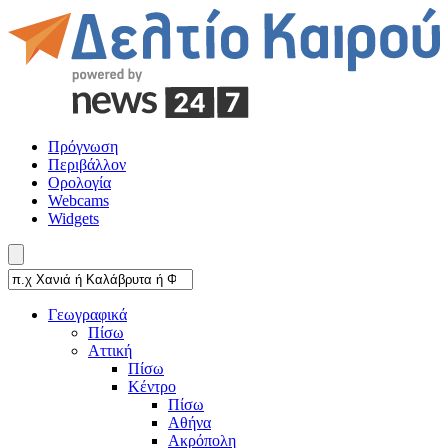
Πρόγνωση
Περιβάλλον
Ορολογία
Webcams
Widgets
Γεωγραφικά
Πίσω
Αττική
Πίσω
Κέντρο
Πίσω
Αθήνα
Ακρόπολη