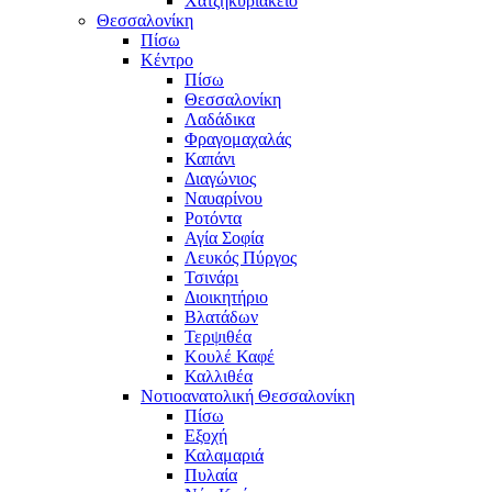
Χατζηκυριάκειο
Θεσσαλονίκη
Πίσω
Κέντρο
Πίσω
Θεσσαλονίκη
Λαδάδικα
Φραγομαχαλάς
Καπάνι
Διαγώνιος
Ναυαρίνου
Ροτόντα
Αγία Σοφία
Λευκός Πύργος
Τσινάρι
Διοικητήριο
Βλατάδων
Τερψιθέα
Κουλέ Καφέ
Καλλιθέα
Νοτιοανατολική Θεσσαλονίκη
Πίσω
Εξοχή
Καλαμαριά
Πυλαία