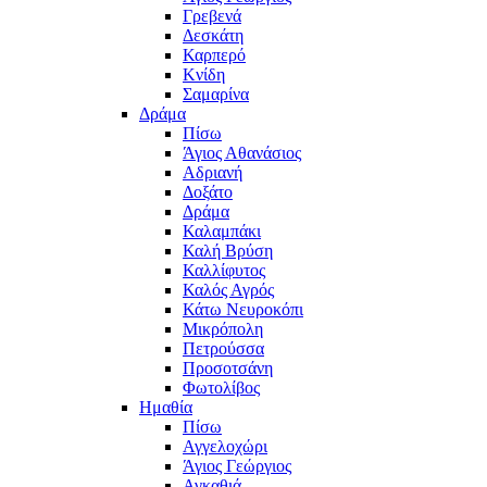
Γρεβενά
Δεσκάτη
Καρπερό
Κνίδη
Σαμαρίνα
Δράμα
Πίσω
Άγιος Αθανάσιος
Αδριανή
Δοξάτο
Δράμα
Καλαμπάκι
Καλή Βρύση
Καλλίφυτος
Καλός Αγρός
Κάτω Νευροκόπι
Μικρόπολη
Πετρούσσα
Προσοτσάνη
Φωτολίβος
Ημαθία
Πίσω
Αγγελοχώρι
Άγιος Γεώργιος
Αγκαθιά