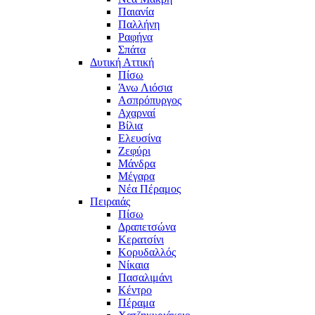
Παιανία
Παλλήνη
Ραφήνα
Σπάτα
Δυτική Αττική
Πίσω
Άνω Λιόσια
Ασπρόπυργος
Αχαρναί
Βίλια
Ελευσίνα
Ζεφύρι
Μάνδρα
Μέγαρα
Νέα Πέραμος
Πειραιάς
Πίσω
Δραπετσώνα
Κερατσίνι
Κορυδαλλός
Νίκαια
Πασαλιμάνι
Κέντρο
Πέραμα