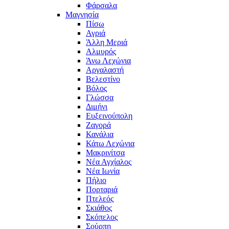
Φάρσαλα
Μαγνησία
Πίσω
Αγριά
Άλλη Μεριά
Αλμυρός
Άνω Λεχώνια
Αργαλαστή
Βελεστίνο
Βόλος
Γλώσσα
Διμήνι
Ευξεινούπολη
Ζαγορά
Κανάλια
Κάτω Λεχώνια
Μακρινίτσα
Νέα Αγχίαλος
Νέα Ιωνία
Πήλιο
Πορταριά
Πτελεός
Σκιάθος
Σκόπελος
Σούρπη