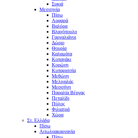
Συκιά
Μεσσηνία
Πίσω
Αρφαρά
Βαλύρα
Βλαχόπουλο
Γαργαλιάνοι
Δώριο
Θουρία
Καλαμάτα
Κοπανάκι
Κορώνη
Κυπαρισσία
Μεθώνη
Μελιγαλάς
Μεσσήνη
Παραλία Βέργας
Πεταλίδι
Πύλος
Φιλιατρά
Χώρα
Στ. Ελλάδα
Πίσω
Αιτωλοακαρνανία
Πίσω