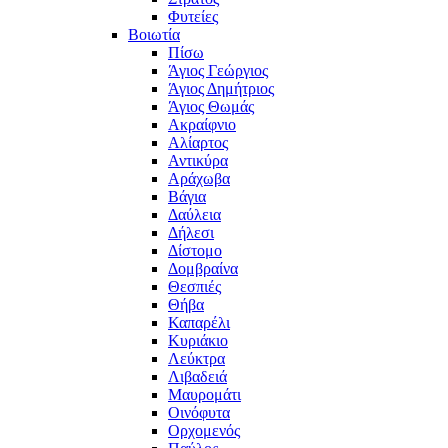
Φυτείες
Βοιωτία
Πίσω
Άγιος Γεώργιος
Άγιος Δημήτριος
Άγιος Θωμάς
Ακραίφνιο
Αλίαρτος
Αντικύρα
Αράχωβα
Βάγια
Δαύλεια
Δήλεσι
Δίστομο
Δομβραίνα
Θεσπιές
Θήβα
Καπαρέλι
Κυριάκιο
Λεύκτρα
Λιβαδειά
Μαυρομάτι
Οινόφυτα
Ορχομενός