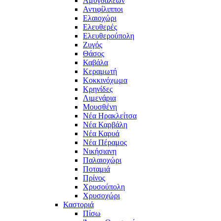
Αμυγδαλεών
Αντιφίλιπποι
Ελαιοχώρι
Ελευθερές
Ελευθερούπολη
Ζυγός
Θάσος
Καβάλα
Κεραμωτή
Κοκκινόχωμα
Κρηνίδες
Λιμενάρια
Μουσθένη
Νέα Ηρακλείτσα
Νέα Καρβάλη
Νέα Καρυά
Νέα Πέραμος
Νικήσιανη
Παλαιοχώρι
Ποταμιά
Πρίνος
Χρυσούπολη
Χρυσοχώρι
Καστοριά
Πίσω