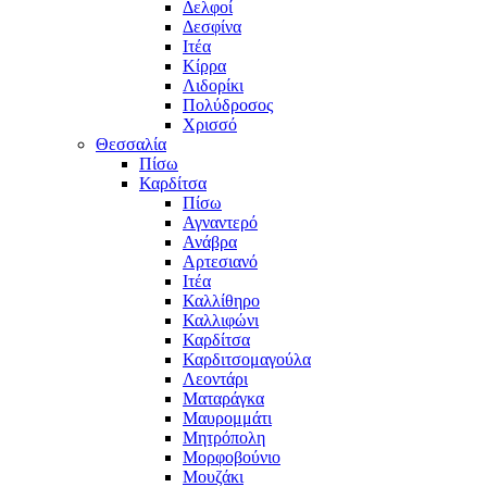
Δελφοί
Δεσφίνα
Ιτέα
Κίρρα
Λιδορίκι
Πολύδροσος
Χρισσό
Θεσσαλία
Πίσω
Καρδίτσα
Πίσω
Αγναντερό
Ανάβρα
Αρτεσιανό
Ιτέα
Καλλίθηρο
Καλλιφώνι
Καρδίτσα
Καρδιτσομαγούλα
Λεοντάρι
Ματαράγκα
Μαυρομμάτι
Μητρόπολη
Μορφοβούνιο
Μουζάκι