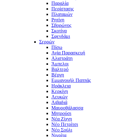
Παραλία
Περίστασις
Πλαταμών
Ρητίνη
Σβορώνος
Σκοτίνα
Σφενδάμι
Σερρών
Πίσω
Αγία Παρασκευή
Αλιστράτη
Άμπελοι
Βαλτερό
Βέργη
Εμμανουήλ Παππάς
Ηράκλεια
Κερκίνη
Λευκών
Λιβαδιά
Μαυροθάλασσα
Μητρούσι
Νέα Ζίχνη
Νέο Πετρίτσι
Νέο Σούλι
Νιγρίτα