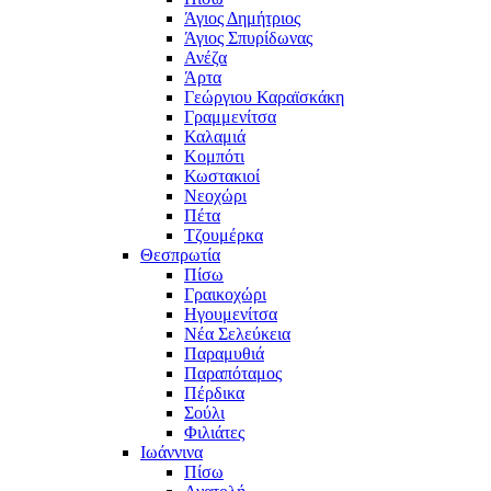
Άγιος Δημήτριος
Άγιος Σπυρίδωνας
Ανέζα
Άρτα
Γεώργιου Καραϊσκάκη
Γραμμενίτσα
Καλαμιά
Κομπότι
Κωστακιοί
Νεοχώρι
Πέτα
Τζουμέρκα
Θεσπρωτία
Πίσω
Γραικοχώρι
Ηγουμενίτσα
Νέα Σελεύκεια
Παραμυθιά
Παραπόταμος
Πέρδικα
Σούλι
Φιλιάτες
Ιωάννινα
Πίσω