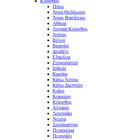
Κόρινθος
Πίσω
Άγιοι Θεόδωροι
Άγιος Βασίλειος
Αθίκια
Αρχαία Κόρινθος
Άσσος
Βέλον
Βραχάτι
Δερβένι
Εξαμίλια
Ζευγολατειό
Ισθμία
Καμάρι
Κάτω Άσσος
Κάτω Διμηνιόν
Κιάτο
Κοκκώνι
Κόρινθος
Λέχαιον
Λουτράκι
Νεμέα
Ξυλόκαστρο
Περαχώρα
Περιγιάλι