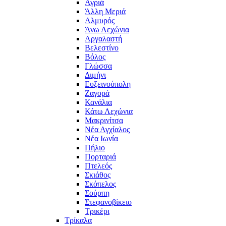
Αγριά
Άλλη Μεριά
Αλμυρός
Άνω Λεχώνια
Αργαλαστή
Βελεστίνο
Βόλος
Γλώσσα
Διμήνι
Ευξεινούπολη
Ζαγορά
Κανάλια
Κάτω Λεχώνια
Μακρινίτσα
Νέα Αγχίαλος
Νέα Ιωνία
Πήλιο
Πορταριά
Πτελεός
Σκιάθος
Σκόπελος
Σούρπη
Στεφανοβίκειο
Τρικέρι
Τρίκαλα