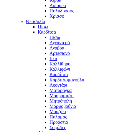
Κίρρα
Λιδορίκι
Πολύδροσος
Χρισσό
Θεσσαλία
Πίσω
Καρδίτσα
Πίσω
Αγναντερό
Ανάβρα
Αρτεσιανό
Ιτέα
Καλλίθηρο
Καλλιφώνι
Καρδίτσα
Καρδιτσομαγούλα
Λεοντάρι
Ματαράγκα
Μαυρομμάτι
Μητρόπολη
Μορφοβούνιο
Μουζάκι
Παλαμάς
Προάστιο
Σοφάδες