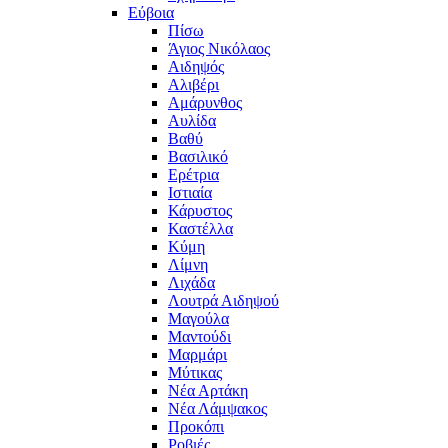
Εύβοια
Πίσω
Άγιος Νικόλαος
Αιδηψός
Αλιβέρι
Αμάρυνθος
Αυλίδα
Βαθύ
Βασιλικό
Ερέτρια
Ιστιαία
Κάρυστος
Καστέλλα
Κύμη
Λίμνη
Λιχάδα
Λουτρά Αιδηψού
Μαγούλα
Μαντούδι
Μαρμάρι
Μύτικας
Νέα Αρτάκη
Νέα Λάμψακος
Προκόπι
Ροβιές