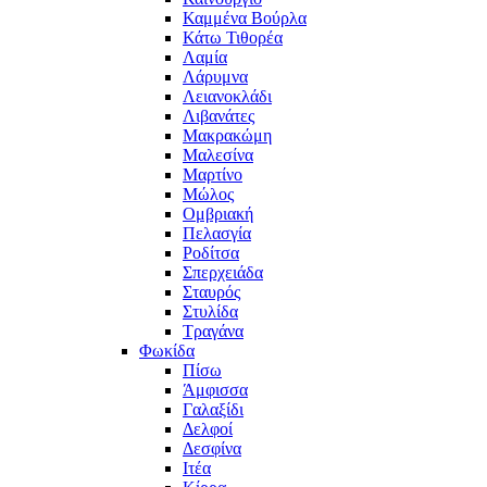
Καμμένα Βούρλα
Κάτω Τιθορέα
Λαμία
Λάρυμνα
Λειανοκλάδι
Λιβανάτες
Μακρακώμη
Μαλεσίνα
Μαρτίνο
Μώλος
Ομβριακή
Πελασγία
Ροδίτσα
Σπερχειάδα
Σταυρός
Στυλίδα
Τραγάνα
Φωκίδα
Πίσω
Άμφισσα
Γαλαξίδι
Δελφοί
Δεσφίνα
Ιτέα