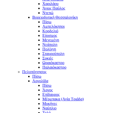
Χαριλάου
Άγιος Παύλος
Ντεπώ
Βορειοδυτική Θεσσαλονίκη
Πίσω
Αμπελόκηποι
Κορδελιό
Εύοσμος
Μενεμένη
Νεάπολη
Πολίχνη
Σταυρούπολη
Συκιές
Ωραιόκαστρο
Παλαιόκαστρο
Πελοπόννησος
Πίσω
Αργολίδα
Πίσω
Άργος
Επίδαυρος
Μέρμπακα (Αγία Τριάδα)
Μυκήνες
Ναύπλιο
Τολό