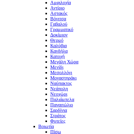
Αμφιλοχία
Αντίριο
Αστακός
Βόνιτσα
Γαβαλού
Γραμματικό
Δοκίμιον
Θερμό
Καλύβια
Κανδήλα
Κατοχή
Μεγάλη Χώρα
Μενίδι
Μεσολλόγι
Μοναστηράκι
Ναύπακτος
Νεάπολη
Νεοχώρι
Παλιάμπελα
Παναιτώλιο
Σαρδίνια
Στράτος
Φυτείες
Βοιωτία
Πίσω