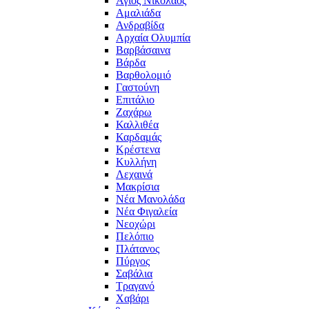
Άγιος Νικόλαος
Αμαλιάδα
Ανδραβίδα
Αρχαία Ολυμπία
Βαρβάσαινα
Βάρδα
Βαρθολομιό
Γαστούνη
Επιτάλιο
Ζαχάρω
Καλλιθέα
Καρδαμάς
Κρέστενα
Κυλλήνη
Λεχαινά
Μακρίσια
Νέα Μανολάδα
Νέα Φιγαλεία
Νεοχώρι
Πελόπιο
Πλάτανος
Πύργος
Σαβάλια
Τραγανό
Χαβάρι