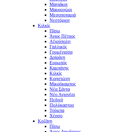
Μανιάκοι
Μαυροχώρι
Μεσοποταμιά
Νεστόριον
Κιλκίς
Πίσω
Άγιος Πέτρος
Αξιούπολη
Γαλλικός
Γουμένισσα
Δοϊράνη
Ευρωπός
Καμπάνης
Κιλκίς
Κρηστώνη
Μικρόκαμπος
Νέα Σάντα
Νέο Αγιονέρι
Πεδινό
Πολύκαστρο
Τούμπα
Χέρσο
Κοζάνη
Πίσω
Άγιος Δημήτριος