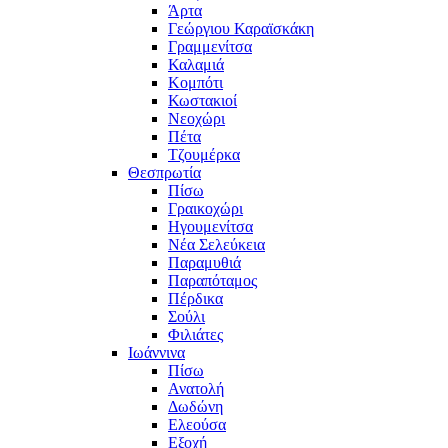
Άρτα
Γεώργιου Καραϊσκάκη
Γραμμενίτσα
Καλαμιά
Κομπότι
Κωστακιοί
Νεοχώρι
Πέτα
Τζουμέρκα
Θεσπρωτία
Πίσω
Γραικοχώρι
Ηγουμενίτσα
Νέα Σελεύκεια
Παραμυθιά
Παραπόταμος
Πέρδικα
Σούλι
Φιλιάτες
Ιωάννινα
Πίσω
Ανατολή
Δωδώνη
Ελεούσα
Εξοχή