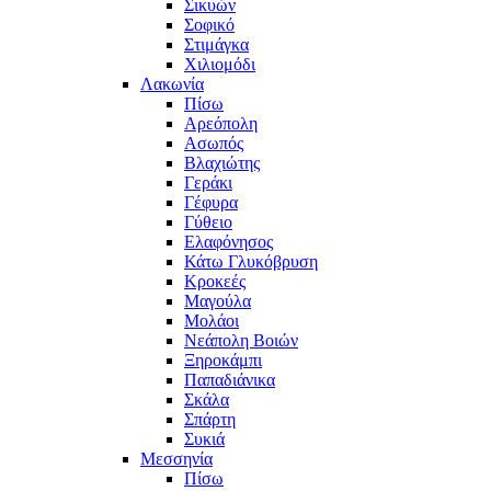
Σικυών
Σοφικό
Στιμάγκα
Χιλιομόδι
Λακωνία
Πίσω
Αρεόπολη
Ασωπός
Βλαχιώτης
Γεράκι
Γέφυρα
Γύθειο
Ελαφόνησος
Κάτω Γλυκόβρυση
Κροκεές
Μαγούλα
Μολάοι
Νεάπολη Βοιών
Ξηροκάμπι
Παπαδιάνικα
Σκάλα
Σπάρτη
Συκιά
Μεσσηνία
Πίσω