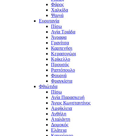
Φάρος
Χαλκίδα
Ψαχνά
Ευρυτανία
Πίσω
Αγία Τριάδα
Άγραφα
Γρανίτσα
Καρπενήσι
Κερασοχώρι
Κρίκελλο
Προυσός
Ραπτόπουλο
Φουρνά
Φραγκίστα
Φθιώτιδα
Πίσω
Αγία Παρασκευή
Άγιος Κωνσταντίνος
Αμφίκλεια
Ανθήλη
Αταλάντη
Δομοκός
Ελάτεια
Καινούργιο