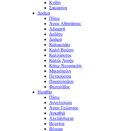
Κνίδη
Σαμαρίνα
Δράμα
Πίσω
Άγιος Αθανάσιος
Αδριανή
Δοξάτο
Δράμα
Καλαμπάκι
Καλή Βρύση
Καλλίφυτος
Καλός Αγρός
Κάτω Νευροκόπι
Μικρόπολη
Πετρούσσα
Προσοτσάνη
Φωτολίβος
Ημαθία
Πίσω
Αγγελοχώρι
Άγιος Γεώργιος
Αγκαθιά
Αλεξάνδρεια
Βεργίνα
Βέροια