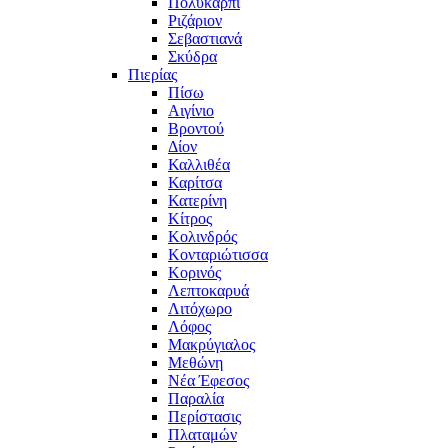
Πολυκάρπι
Ριζάριον
Σεβαστιανά
Σκύδρα
Πιερίας
Πίσω
Αιγίνιο
Βροντού
Δίον
Καλλιθέα
Καρίτσα
Κατερίνη
Κίτρος
Κολινδρός
Κονταριώτισσα
Κορινός
Λεπτοκαρυά
Λιτόχωρο
Λόφος
Μακρύγιαλος
Μεθώνη
Νέα Έφεσος
Παραλία
Περίστασις
Πλαταμών