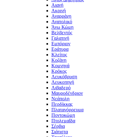
Αιανή
Ακρινή
Αναρράχη
Ανατολικό
Άνω Κώμη
Βελβεντός
Γαλατινή
Εμπόριον
Εράτυρα
Κλείτος
Κοζάνη
Κομνηνά
Κρόκος
Λευκόβρυση
Λευκοπηγή
Λιβαδερό
Μαυροδένδριον
Νεάπολη
Περδίκκας
Πλατανόρρευμα
Ποντοκώμη
Πτολεμαΐδα
Σέρβια
Σιάτιστα