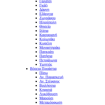
Γαλάτσι
Γκάζι
Δάφνη
Εξάρχεια
Ζωγράφου
Ηλιούπολη
Θησείο
Ιλίσια
Καισαριανή
Κολωνάκι
Κυψέλη
Μοναστηράκι
Παγκράτι
Πατήσια
Πετράλωνα
Υμηττός
Βόρεια Προάστια
Πίσω
Αγ. Παρασκευή
Αγ. Στέφανος
Βριλήσσια
Κηφισιά
Λυκόβρυση
Μαρούσι
Μεταμόρφωση