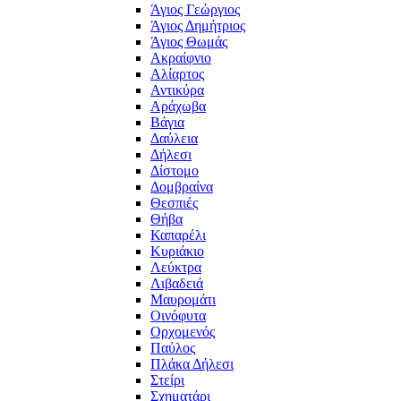
Άγιος Γεώργιος
Άγιος Δημήτριος
Άγιος Θωμάς
Ακραίφνιο
Αλίαρτος
Αντικύρα
Αράχωβα
Βάγια
Δαύλεια
Δήλεσι
Δίστομο
Δομβραίνα
Θεσπιές
Θήβα
Καπαρέλι
Κυριάκιο
Λεύκτρα
Λιβαδειά
Μαυρομάτι
Οινόφυτα
Ορχομενός
Παύλος
Πλάκα Δήλεσι
Στείρι
Σχηματάρι