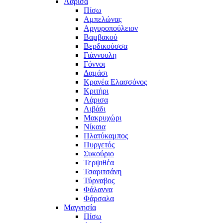
Λάρισα
Πίσω
Αμπελώνας
Αργυροπούλειον
Βαμβακού
Βερδικούσσα
Γιάννουλη
Γόννοι
Δαμάσι
Κρανέα Ελασσόνος
Κριτήρι
Λάρισα
Λιβάδι
Μακρυχώρι
Νίκαια
Πλατύκαμπος
Πυργετός
Συκούριο
Τερψιθέα
Τσαριτσάνη
Τύρναβος
Φάλαννα
Φάρσαλα
Μαγνησία
Πίσω