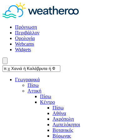
Πρόγνωση
Περιβάλλον
Ορολογία
Webcams
Widgets
Γεωγραφικά
Πίσω
Αττική
Πίσω
Κέντρο
Πίσω
Αθήνα
Ακρόπολη
Αμπελόκηποι
Βοτανικός
Βύρωνας