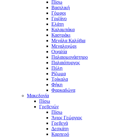
Πίσω
Βασιλική
Γόμφοι
Γριζάνο
Ελάτη
Καλαμπάκα
Καστράκι
Μεγάλα Καλύβια
Μεγαλοχώρι
Οιχαλία
Παλαιομονάστηρο
Παλαιόπυργος
Πύλη
Ρίζωμα
Τρίκαλα
Φήκη
Φαρκαδώνα
Μακεδονία
Πίσω
Γρεβενών
Πίσω
Άγιος Γεώργιος
Γρεβενά
Δεσκάτη
Καρπερό