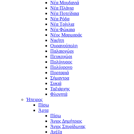
Νέα Μουδανιά
Νέα Πλάγια
Νέα Ποτείδαια
Νέα Ρόδα
Νέα Τρίγλια
Νέα Φώκαια
Νέος Μαρμαράς
Νικήτη
Ουρανούπολη
Παλαιοχώρι
Πευκοχώρι
Πολύγυρος
Πολύχρονο
Πορταριά
Σήμαντρα
Συκιά
Ταξιάρχης
Φλογητά
Ήπειρος
Πίσω
Άρτα
Πίσω
Άγιος Δημήτριος
Άγιος Σπυρίδωνας
Ανέζα