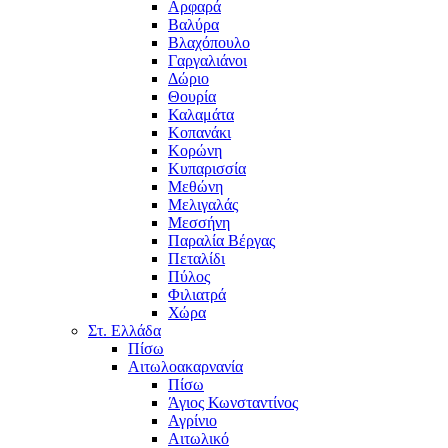
Αρφαρά
Βαλύρα
Βλαχόπουλο
Γαργαλιάνοι
Δώριο
Θουρία
Καλαμάτα
Κοπανάκι
Κορώνη
Κυπαρισσία
Μεθώνη
Μελιγαλάς
Μεσσήνη
Παραλία Βέργας
Πεταλίδι
Πύλος
Φιλιατρά
Χώρα
Στ. Ελλάδα
Πίσω
Αιτωλοακαρνανία
Πίσω
Άγιος Κωνσταντίνος
Αγρίνιο
Αιτωλικό