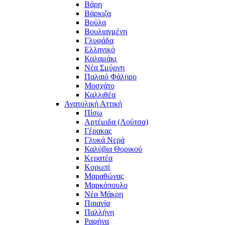
Βάρη
Βάρκιζα
Βούλα
Βουλιαγμένη
Γλυφάδα
Ελληνικό
Καλαμάκι
Νέα Σμύρνη
Παλαιό Φάληρο
Μοσχάτο
Καλλιθέα
Ανατολική Αττική
Πίσω
Αρτέμιδα (Λούτσα)
Γέρακας
Γλυκά Νερά
Καλύβια Θορικού
Κερατέα
Κορωπί
Μαραθώνας
Μαρκόπουλο
Νέα Μάκρη
Παιανία
Παλλήνη
Ραφήνα