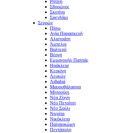
Ρητίνη
Σβορώνος
Σκοτίνα
Σφενδάμι
Σερρών
Πίσω
Αγία Παρασκευή
Αλιστράτη
Άμπελοι
Βαλτερό
Βέργη
Εμμανουήλ Παππάς
Ηράκλεια
Κερκίνη
Λευκών
Λιβαδιά
Μαυροθάλασσα
Μητρούσι
Νέα Ζίχνη
Νέο Πετρίτσι
Νέο Σούλι
Νιγρίτα
Νικόκλεια
Παλαιοκώμη
Πεντάπολη