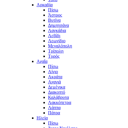
Αρκαδία
Πίσω
Άστρος
Βυτίνα
Δημητσάνα
Λαγκάδια
Λεβίδι
Λεωνίδιο
Μεγαλόπολη
Τρίπολη
Τυρός
Αχαΐα
Πίσω
Αίγιο
Ακράτα
Αχαγιά
Δεμένικα
Διακοπτό
Καλάβρυτα
Λακκόπετρα
Λάππα
Πάτρα
Ηλεία
Πίσω