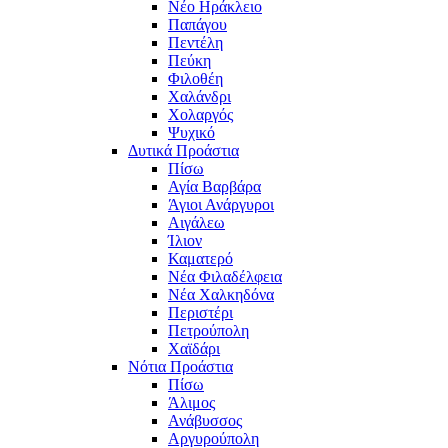
Νέο Ηράκλειο
Παπάγου
Πεντέλη
Πεύκη
Φιλοθέη
Χαλάνδρι
Χολαργός
Ψυχικό
Δυτικά Προάστια
Πίσω
Αγία Βαρβάρα
Άγιοι Ανάργυροι
Αιγάλεω
Ίλιον
Καματερό
Νέα Φιλαδέλφεια
Νέα Χαλκηδόνα
Περιστέρι
Πετρούπολη
Χαϊδάρι
Νότια Προάστια
Πίσω
Άλιμος
Ανάβυσσος
Αργυρούπολη