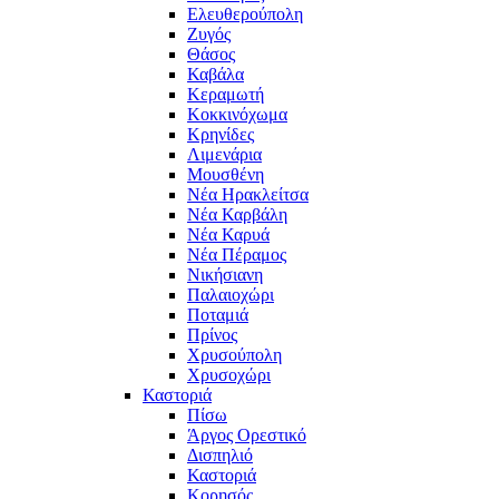
Ελευθερούπολη
Ζυγός
Θάσος
Καβάλα
Κεραμωτή
Κοκκινόχωμα
Κρηνίδες
Λιμενάρια
Μουσθένη
Νέα Ηρακλείτσα
Νέα Καρβάλη
Νέα Καρυά
Νέα Πέραμος
Νικήσιανη
Παλαιοχώρι
Ποταμιά
Πρίνος
Χρυσούπολη
Χρυσοχώρι
Καστοριά
Πίσω
Άργος Ορεστικό
Δισπηλιό
Καστοριά
Κορησός