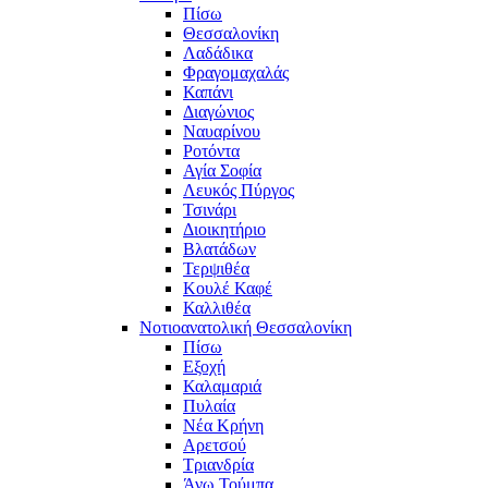
Πίσω
Θεσσαλονίκη
Λαδάδικα
Φραγομαχαλάς
Καπάνι
Διαγώνιος
Ναυαρίνου
Ροτόντα
Αγία Σοφία
Λευκός Πύργος
Τσινάρι
Διοικητήριο
Βλατάδων
Τερψιθέα
Κουλέ Καφέ
Καλλιθέα
Νοτιοανατολική Θεσσαλονίκη
Πίσω
Εξοχή
Καλαμαριά
Πυλαία
Νέα Κρήνη
Αρετσού
Τριανδρία
Άνω Τούμπα