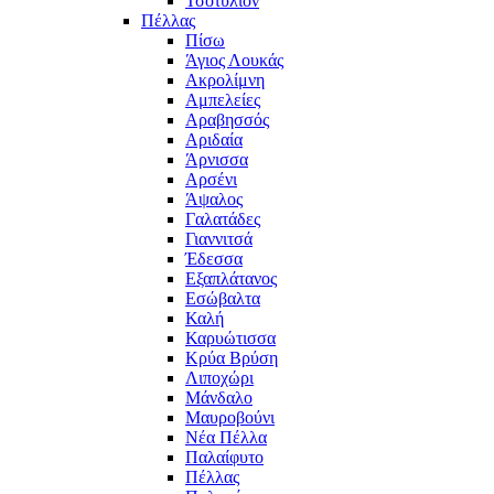
Τσοτύλιον
Πέλλας
Πίσω
Άγιος Λουκάς
Ακρολίμνη
Αμπελείες
Αραβησσός
Αριδαία
Άρνισσα
Αρσένι
Άψαλος
Γαλατάδες
Γιαννιτσά
Έδεσσα
Εξαπλάτανος
Εσώβαλτα
Καλή
Καρυώτισσα
Κρύα Βρύση
Λιποχώρι
Μάνδαλο
Μαυροβούνι
Νέα Πέλλα
Παλαίφυτο
Πέλλας