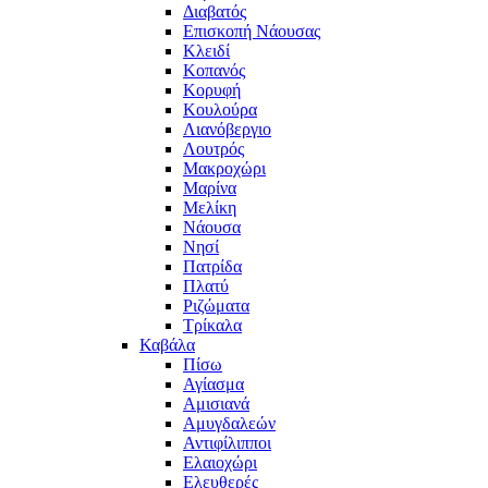
Διαβατός
Επισκοπή Νάουσας
Κλειδί
Κοπανός
Κορυφή
Κουλούρα
Λιανόβεργιο
Λουτρός
Μακροχώρι
Μαρίνα
Μελίκη
Νάουσα
Νησί
Πατρίδα
Πλατύ
Ριζώματα
Τρίκαλα
Καβάλα
Πίσω
Αγίασμα
Αμισιανά
Αμυγδαλεών
Αντιφίλιπποι
Ελαιοχώρι
Ελευθερές