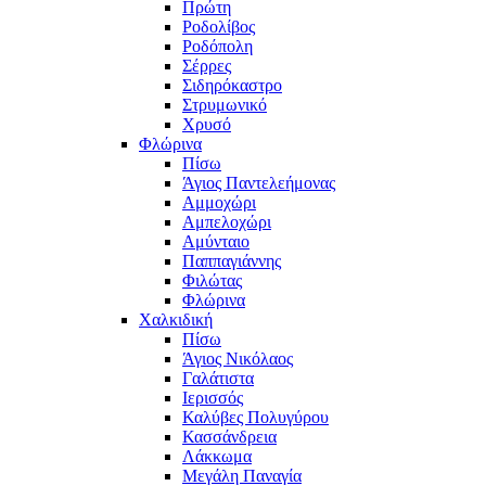
Πρώτη
Ροδολίβος
Ροδόπολη
Σέρρες
Σιδηρόκαστρο
Στρυμωνικό
Χρυσό
Φλώρινα
Πίσω
Άγιος Παντελεήμονας
Αμμοχώρι
Αμπελοχώρι
Αμύνταιο
Παππαγιάννης
Φιλώτας
Φλώρινα
Χαλκιδική
Πίσω
Άγιος Νικόλαος
Γαλάτιστα
Ιερισσός
Καλύβες Πολυγύρου
Κασσάνδρεια
Λάκκωμα
Μεγάλη Παναγία