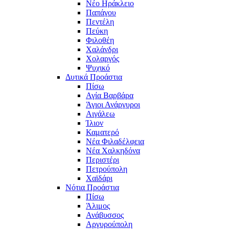
Νέο Ηράκλειο
Παπάγου
Πεντέλη
Πεύκη
Φιλοθέη
Χαλάνδρι
Χολαργός
Ψυχικό
Δυτικά Προάστια
Πίσω
Αγία Βαρβάρα
Άγιοι Ανάργυροι
Αιγάλεω
Ίλιον
Καματερό
Νέα Φιλαδέλφεια
Νέα Χαλκηδόνα
Περιστέρι
Πετρούπολη
Χαϊδάρι
Νότια Προάστια
Πίσω
Άλιμος
Ανάβυσσος
Αργυρούπολη