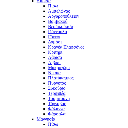
Λάρισα
Πίσω
Αμπελώνας
Αργυροπούλειον
Βαμβακού
Βερδικούσσα
Γιάννουλη
Γόννοι
Δαμάσι
Κρανέα Ελασσόνος
Κριτήρι
Λάρισα
Λιβάδι
Μακρυχώρι
Νίκαια
Πλατύκαμπος
Πυργετός
Συκούριο
Τερψιθέα
Τσαριτσάνη
Τύρναβος
Φάλαννα
Φάρσαλα
Μαγνησία
Πίσω