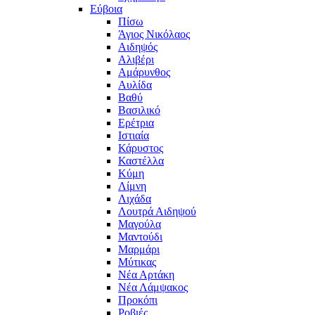
Εύβοια
Πίσω
Άγιος Νικόλαος
Αιδηψός
Αλιβέρι
Αμάρυνθος
Αυλίδα
Βαθύ
Βασιλικό
Ερέτρια
Ιστιαία
Κάρυστος
Καστέλλα
Κύμη
Λίμνη
Λιχάδα
Λουτρά Αιδηψού
Μαγούλα
Μαντούδι
Μαρμάρι
Μύτικας
Νέα Αρτάκη
Νέα Λάμψακος
Προκόπι
Ροβιές