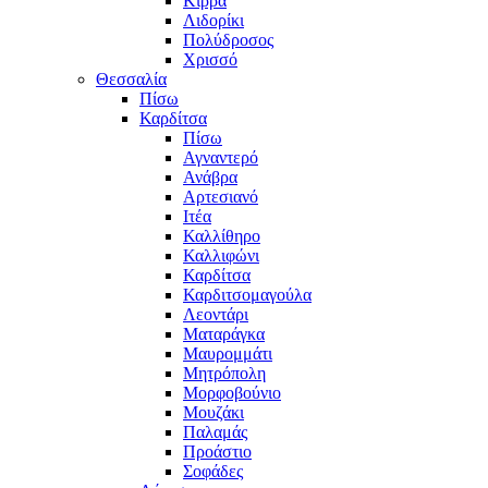
Κίρρα
Λιδορίκι
Πολύδροσος
Χρισσό
Θεσσαλία
Πίσω
Καρδίτσα
Πίσω
Αγναντερό
Ανάβρα
Αρτεσιανό
Ιτέα
Καλλίθηρο
Καλλιφώνι
Καρδίτσα
Καρδιτσομαγούλα
Λεοντάρι
Ματαράγκα
Μαυρομμάτι
Μητρόπολη
Μορφοβούνιο
Μουζάκι
Παλαμάς
Προάστιο
Σοφάδες