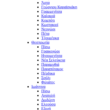
Άρτα
Γεώργιου Καραϊσκάκη
Γραμμενίτσα
Καλαμιά
Κομπότι
Κωστακιοί
Νεοχώρι
Πέτα
Τζουμέρκα
Θεσπρωτία
Πίσω
Γραικοχώρι
Ηγουμενίτσα
Νέα Σελεύκεια
Παραμυθιά
Παραπόταμος
Πέρδικα
Σούλι
Φιλιάτες
Ιωάννινα
Πίσω
Ανατολή
Δωδώνη
Ελεούσα
Εξοχή