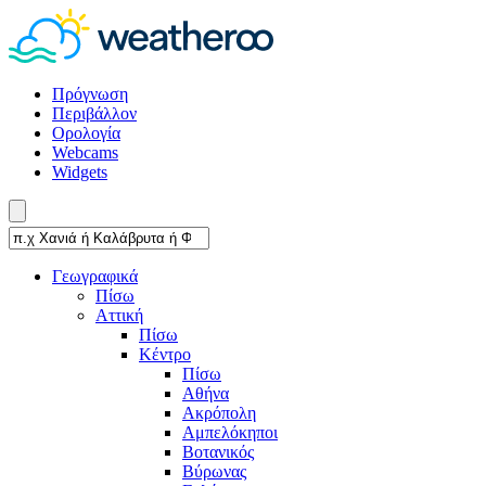
Πρόγνωση
Περιβάλλον
Ορολογία
Webcams
Widgets
Γεωγραφικά
Πίσω
Αττική
Πίσω
Κέντρο
Πίσω
Αθήνα
Ακρόπολη
Αμπελόκηποι
Βοτανικός
Βύρωνας