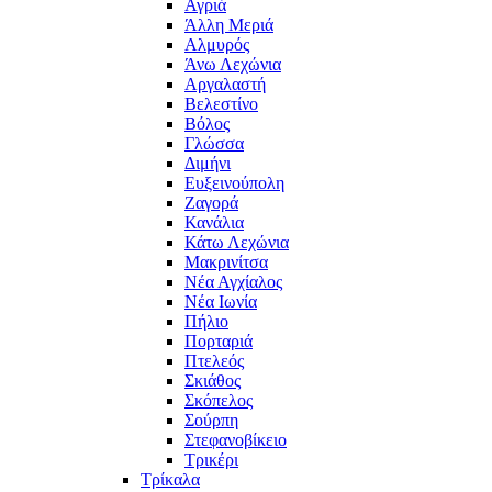
Αγριά
Άλλη Μεριά
Αλμυρός
Άνω Λεχώνια
Αργαλαστή
Βελεστίνο
Βόλος
Γλώσσα
Διμήνι
Ευξεινούπολη
Ζαγορά
Κανάλια
Κάτω Λεχώνια
Μακρινίτσα
Νέα Αγχίαλος
Νέα Ιωνία
Πήλιο
Πορταριά
Πτελεός
Σκιάθος
Σκόπελος
Σούρπη
Στεφανοβίκειο
Τρικέρι
Τρίκαλα