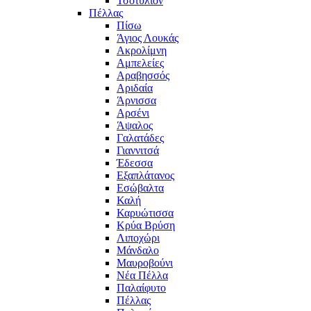
Τσοτύλιον
Πέλλας
Πίσω
Άγιος Λουκάς
Ακρολίμνη
Αμπελείες
Αραβησσός
Αριδαία
Άρνισσα
Αρσένι
Άψαλος
Γαλατάδες
Γιαννιτσά
Έδεσσα
Εξαπλάτανος
Εσώβαλτα
Καλή
Καρυώτισσα
Κρύα Βρύση
Λιποχώρι
Μάνδαλο
Μαυροβούνι
Νέα Πέλλα
Παλαίφυτο
Πέλλας