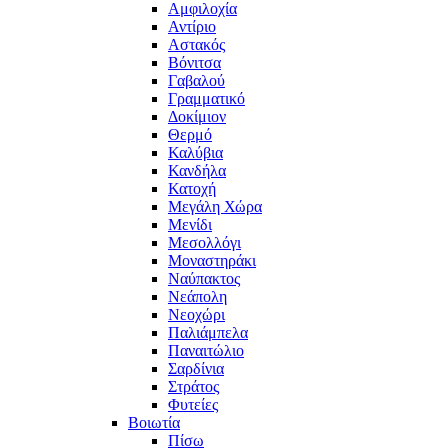
Αμφιλοχία
Αντίριο
Αστακός
Βόνιτσα
Γαβαλού
Γραμματικό
Δοκίμιον
Θερμό
Καλύβια
Κανδήλα
Κατοχή
Μεγάλη Χώρα
Μενίδι
Μεσολλόγι
Μοναστηράκι
Ναύπακτος
Νεάπολη
Νεοχώρι
Παλιάμπελα
Παναιτώλιο
Σαρδίνια
Στράτος
Φυτείες
Βοιωτία
Πίσω