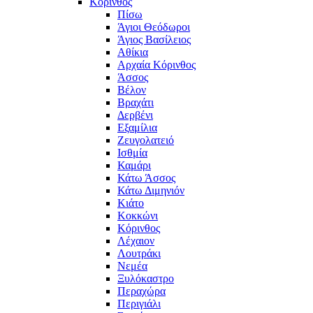
Κόρινθος
Πίσω
Άγιοι Θεόδωροι
Άγιος Βασίλειος
Αθίκια
Αρχαία Κόρινθος
Άσσος
Βέλον
Βραχάτι
Δερβένι
Εξαμίλια
Ζευγολατειό
Ισθμία
Καμάρι
Κάτω Άσσος
Κάτω Διμηνιόν
Κιάτο
Κοκκώνι
Κόρινθος
Λέχαιον
Λουτράκι
Νεμέα
Ξυλόκαστρο
Περαχώρα
Περιγιάλι