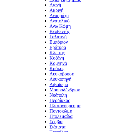
Αιανή
Ακρινή
Αναρράχη
Ανατολικό
Άνω Κώμη
Βελβεντός
Γαλατινή
Εμπόριον
Εράτυρα
Κλείτος
Κοζάνη
Κομνηνά
Κρόκος
Λευκόβρυση
Λευκοπηγή
Λιβαδερό
Μαυροδένδριον
Νεάπολη
Περδίκκας
Πλατανόρρευμα
Ποντοκώμη
Πτολεμαΐδα
Σέρβια
Σιάτιστα