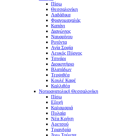
Πίσω
Θεσσαλονίκη
Λαδάδικα
Φραγομαχαλάς
Καπάνι
Διαγώνιος
Ναυαρίνου
Ροτόντα
Αγία Σοφία
Λευκός Πύργος
Τσινάρι
Διοικητήριο
Βλατάδων
Τερψιθέα
Κουλέ Καφέ
Καλλιθέα
Νοτιοανατολική Θεσσαλονίκη
Πίσω
Εξοχή
Καλαμαριά
Πυλαία
Νέα Κρήνη
Αρετσού
Τριανδρία
Άνω Τούμπα