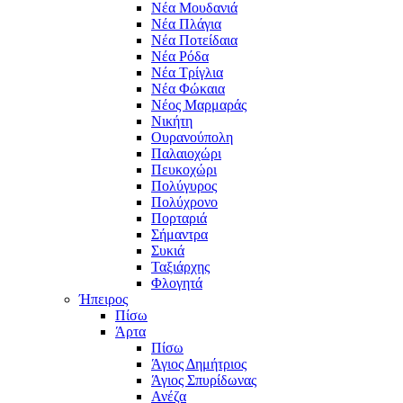
Νέα Μουδανιά
Νέα Πλάγια
Νέα Ποτείδαια
Νέα Ρόδα
Νέα Τρίγλια
Νέα Φώκαια
Νέος Μαρμαράς
Νικήτη
Ουρανούπολη
Παλαιοχώρι
Πευκοχώρι
Πολύγυρος
Πολύχρονο
Πορταριά
Σήμαντρα
Συκιά
Ταξιάρχης
Φλογητά
Ήπειρος
Πίσω
Άρτα
Πίσω
Άγιος Δημήτριος
Άγιος Σπυρίδωνας
Ανέζα