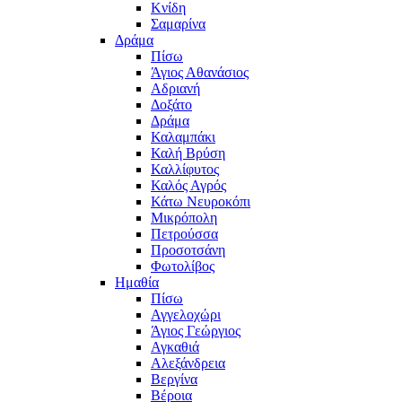
Κνίδη
Σαμαρίνα
Δράμα
Πίσω
Άγιος Αθανάσιος
Αδριανή
Δοξάτο
Δράμα
Καλαμπάκι
Καλή Βρύση
Καλλίφυτος
Καλός Αγρός
Κάτω Νευροκόπι
Μικρόπολη
Πετρούσσα
Προσοτσάνη
Φωτολίβος
Ημαθία
Πίσω
Αγγελοχώρι
Άγιος Γεώργιος
Αγκαθιά
Αλεξάνδρεια
Βεργίνα
Βέροια