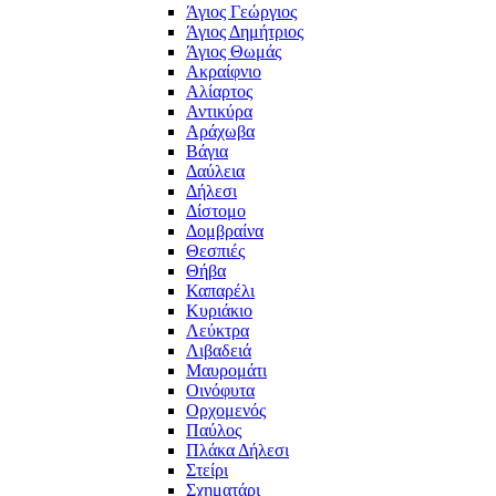
Άγιος Γεώργιος
Άγιος Δημήτριος
Άγιος Θωμάς
Ακραίφνιο
Αλίαρτος
Αντικύρα
Αράχωβα
Βάγια
Δαύλεια
Δήλεσι
Δίστομο
Δομβραίνα
Θεσπιές
Θήβα
Καπαρέλι
Κυριάκιο
Λεύκτρα
Λιβαδειά
Μαυρομάτι
Οινόφυτα
Ορχομενός
Παύλος
Πλάκα Δήλεσι
Στείρι
Σχηματάρι