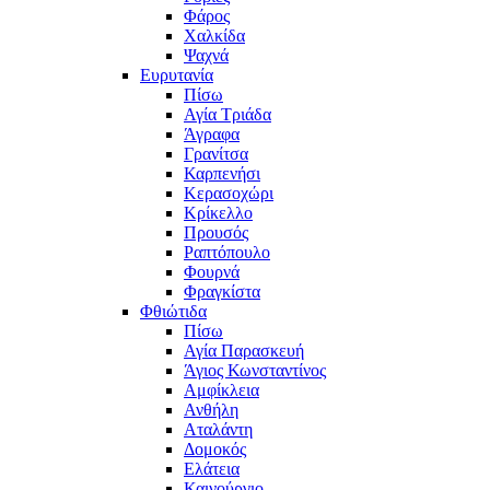
Φάρος
Χαλκίδα
Ψαχνά
Ευρυτανία
Πίσω
Αγία Τριάδα
Άγραφα
Γρανίτσα
Καρπενήσι
Κερασοχώρι
Κρίκελλο
Προυσός
Ραπτόπουλο
Φουρνά
Φραγκίστα
Φθιώτιδα
Πίσω
Αγία Παρασκευή
Άγιος Κωνσταντίνος
Αμφίκλεια
Ανθήλη
Αταλάντη
Δομοκός
Ελάτεια
Καινούργιο