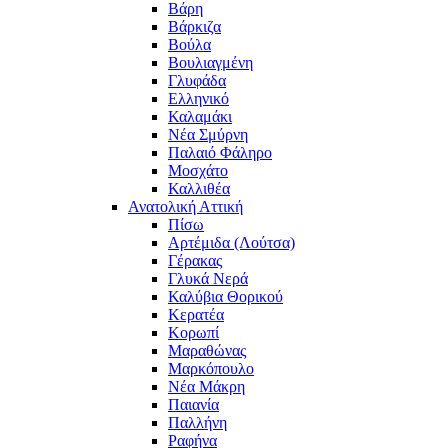
Βάρη
Βάρκιζα
Βούλα
Βουλιαγμένη
Γλυφάδα
Ελληνικό
Καλαμάκι
Νέα Σμύρνη
Παλαιό Φάληρο
Μοσχάτο
Καλλιθέα
Ανατολική Αττική
Πίσω
Αρτέμιδα (Λούτσα)
Γέρακας
Γλυκά Νερά
Καλύβια Θορικού
Κερατέα
Κορωπί
Μαραθώνας
Μαρκόπουλο
Νέα Μάκρη
Παιανία
Παλλήνη
Ραφήνα