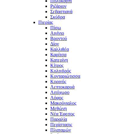
Πολυκάρπι
Ριζάριον
Σεβαστιανά
Σκύδρα
Πιερίας
Πίσω
Αιγίνιο
Βροντού
Δίον
Καλλιθέα
Καρίτσα
Κατερίνη
Κίτρος
Κολινδρός
Κονταριώτισσα
Κορινός
Λεπτοκαρυά
Λιτόχωρο
Λόφος
Μακρύγιαλος
Μεθώνη
Νέα Έφεσος
Παραλία
Περίστασις
Πλαταμών