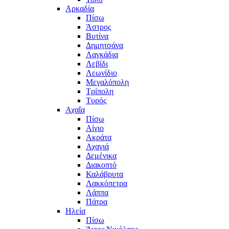
Αρκαδία
Πίσω
Άστρος
Βυτίνα
Δημητσάνα
Λαγκάδια
Λεβίδι
Λεωνίδιο
Μεγαλόπολη
Τρίπολη
Τυρός
Αχαΐα
Πίσω
Αίγιο
Ακράτα
Αχαγιά
Δεμένικα
Διακοπτό
Καλάβρυτα
Λακκόπετρα
Λάππα
Πάτρα
Ηλεία
Πίσω