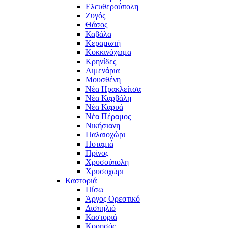
Ελευθερούπολη
Ζυγός
Θάσος
Καβάλα
Κεραμωτή
Κοκκινόχωμα
Κρηνίδες
Λιμενάρια
Μουσθένη
Νέα Ηρακλείτσα
Νέα Καρβάλη
Νέα Καρυά
Νέα Πέραμος
Νικήσιανη
Παλαιοχώρι
Ποταμιά
Πρίνος
Χρυσούπολη
Χρυσοχώρι
Καστοριά
Πίσω
Άργος Ορεστικό
Δισπηλιό
Καστοριά
Κορησός