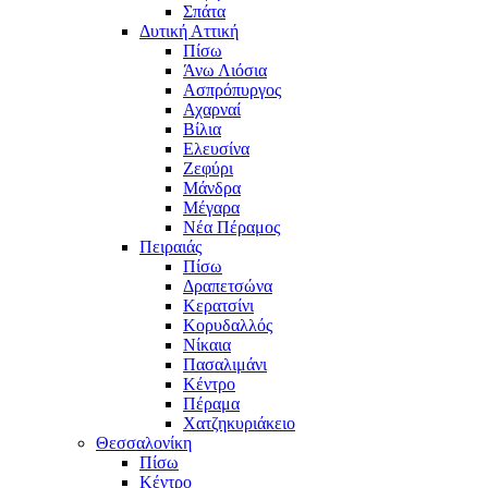
Σπάτα
Δυτική Αττική
Πίσω
Άνω Λιόσια
Ασπρόπυργος
Αχαρναί
Βίλια
Ελευσίνα
Ζεφύρι
Μάνδρα
Μέγαρα
Νέα Πέραμος
Πειραιάς
Πίσω
Δραπετσώνα
Κερατσίνι
Κορυδαλλός
Νίκαια
Πασαλιμάνι
Κέντρο
Πέραμα
Χατζηκυριάκειο
Θεσσαλονίκη
Πίσω
Κέντρο