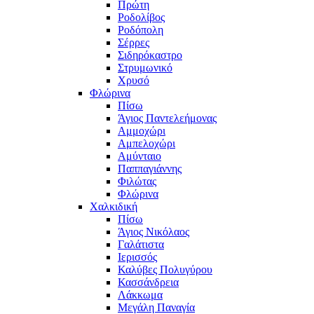
Πρώτη
Ροδολίβος
Ροδόπολη
Σέρρες
Σιδηρόκαστρο
Στρυμωνικό
Χρυσό
Φλώρινα
Πίσω
Άγιος Παντελεήμονας
Αμμοχώρι
Αμπελοχώρι
Αμύνταιο
Παππαγιάννης
Φιλώτας
Φλώρινα
Χαλκιδική
Πίσω
Άγιος Νικόλαος
Γαλάτιστα
Ιερισσός
Καλύβες Πολυγύρου
Κασσάνδρεια
Λάκκωμα
Μεγάλη Παναγία