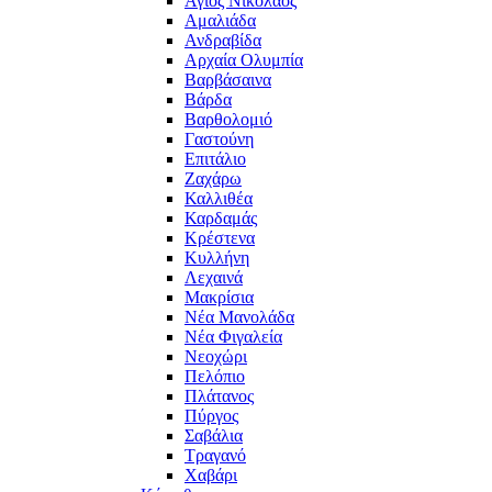
Άγιος Νικόλαος
Αμαλιάδα
Ανδραβίδα
Αρχαία Ολυμπία
Βαρβάσαινα
Βάρδα
Βαρθολομιό
Γαστούνη
Επιτάλιο
Ζαχάρω
Καλλιθέα
Καρδαμάς
Κρέστενα
Κυλλήνη
Λεχαινά
Μακρίσια
Νέα Μανολάδα
Νέα Φιγαλεία
Νεοχώρι
Πελόπιο
Πλάτανος
Πύργος
Σαβάλια
Τραγανό
Χαβάρι