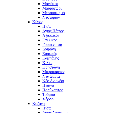
Μανιάκοι
Μαυροχώρι
Μεσοποταμιά
Νεστόριον
Κιλκίς
Πίσω
Άγιος Πέτρος
Αξιούπολη
Γαλλικός
Γουμένισσα
Δοϊράνη
Ευρωπός
Καμπάνης
Κιλκίς
Κρηστώνη
Μικρόκαμπος
Νέα Σάντα
Νέο Αγιονέρι
Πεδινό
Πολύκαστρο
Τούμπα
Χέρσο
Κοζάνη
Πίσω
Άγιος Δημήτριος