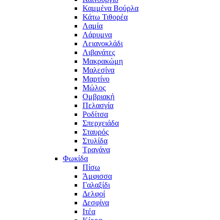
Καμμένα Βούρλα
Κάτω Τιθορέα
Λαμία
Λάρυμνα
Λειανοκλάδι
Λιβανάτες
Μακρακώμη
Μαλεσίνα
Μαρτίνο
Μώλος
Ομβριακή
Πελασγία
Ροδίτσα
Σπερχειάδα
Σταυρός
Στυλίδα
Τραγάνα
Φωκίδα
Πίσω
Άμφισσα
Γαλαξίδι
Δελφοί
Δεσφίνα
Ιτέα