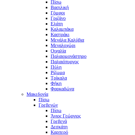
Πίσω
Βασιλική
Γόμφοι
Γριζάνο
Ελάτη
Καλαμπάκα
Καστράκι
Μεγάλα Καλύβια
Μεγαλοχώρι
Οιχαλία
Παλαιομονάστηρο
Παλαιόπυργος
Πύλη
Ρίζωμα
Τρίκαλα
Φήκη
Φαρκαδώνα
Μακεδονία
Πίσω
Γρεβενών
Πίσω
Άγιος Γεώργιος
Γρεβενά
Δεσκάτη
Καρπερό