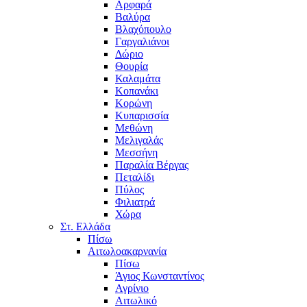
Αρφαρά
Βαλύρα
Βλαχόπουλο
Γαργαλιάνοι
Δώριο
Θουρία
Καλαμάτα
Κοπανάκι
Κορώνη
Κυπαρισσία
Μεθώνη
Μελιγαλάς
Μεσσήνη
Παραλία Βέργας
Πεταλίδι
Πύλος
Φιλιατρά
Χώρα
Στ. Ελλάδα
Πίσω
Αιτωλοακαρνανία
Πίσω
Άγιος Κωνσταντίνος
Αγρίνιο
Αιτωλικό