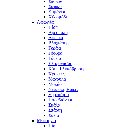
Σικυών
Σοφικό
Στιμάγκα
Χιλιομόδι
Λακωνία
Πίσω
Αρεόπολη
Ασωπός
Βλαχιώτης
Γεράκι
Γέφυρα
Γύθειο
Ελαφόνησος
Κάτω Γλυκόβρυση
Κροκεές
Μαγούλα
Μολάοι
Νεάπολη Βοιών
Ξηροκάμπι
Παπαδιάνικα
Σκάλα
Σπάρτη
Συκιά
Μεσσηνία
Πίσω