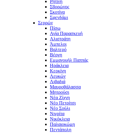
Ρητίνη
Σβορώνος
Σκοτίνα
Σφενδάμι
Σερρών
Πίσω
Αγία Παρασκευή
Αλιστράτη
Άμπελοι
Βαλτερό
Βέργη
Εμμανουήλ Παππάς
Ηράκλεια
Κερκίνη
Λευκών
Λιβαδιά
Μαυροθάλασσα
Μητρούσι
Νέα Ζίχνη
Νέο Πετρίτσι
Νέο Σούλι
Νιγρίτα
Νικόκλεια
Παλαιοκώμη
Πεντάπολη