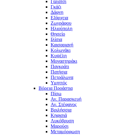
Γαλάτσι
Γκάζι
Δάφνη
Εξάρχεια
Ζωγράφου
Ηλιούπολη
Θησείο
Ιλίσια
Καισαριανή
Κολωνάκι
Κυψέλη
Μοναστηράκι
Παγκράτι
Πατήσια
Πετράλωνα
Υμηττός
Βόρεια Προάστια
Πίσω
Αγ. Παρασκευή
Αγ. Στέφανος
Βριλήσσια
Κηφισιά
Λυκόβρυση
Μαρούσι
Μεταμόρφωση