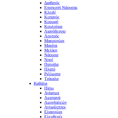
Διαβατός
Επισκοπή Νάουσας
Κλειδί
Κοπανός
Κορυφή
Κουλούρα
Λιανόβεργιο
Λουτρός
Μακροχώρι
Μαρίνα
Μελίκη
Νάουσα
Νησί
Πατρίδα
Πλατύ
Ριζώματα
Τρίκαλα
Καβάλα
Πίσω
Αγίασμα
Αμισιανά
Αμυγδαλεών
Αντιφίλιπποι
Ελαιοχώρι
Ελευθερές