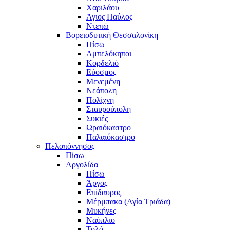
Χαριλάου
Άγιος Παύλος
Ντεπώ
Βορειοδυτική Θεσσαλονίκη
Πίσω
Αμπελόκηποι
Κορδελιό
Εύοσμος
Μενεμένη
Νεάπολη
Πολίχνη
Σταυρούπολη
Συκιές
Ωραιόκαστρο
Παλαιόκαστρο
Πελοπόννησος
Πίσω
Αργολίδα
Πίσω
Άργος
Επίδαυρος
Μέρμπακα (Αγία Τριάδα)
Μυκήνες
Ναύπλιο
Τολό