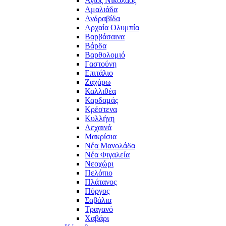
Άγιος Νικόλαος
Αμαλιάδα
Ανδραβίδα
Αρχαία Ολυμπία
Βαρβάσαινα
Βάρδα
Βαρθολομιό
Γαστούνη
Επιτάλιο
Ζαχάρω
Καλλιθέα
Καρδαμάς
Κρέστενα
Κυλλήνη
Λεχαινά
Μακρίσια
Νέα Μανολάδα
Νέα Φιγαλεία
Νεοχώρι
Πελόπιο
Πλάτανος
Πύργος
Σαβάλια
Τραγανό
Χαβάρι