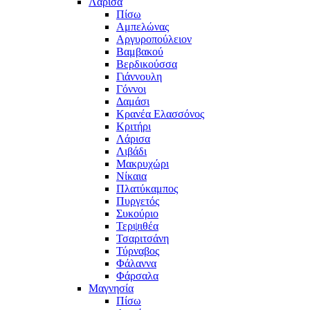
Λάρισα
Πίσω
Αμπελώνας
Αργυροπούλειον
Βαμβακού
Βερδικούσσα
Γιάννουλη
Γόννοι
Δαμάσι
Κρανέα Ελασσόνος
Κριτήρι
Λάρισα
Λιβάδι
Μακρυχώρι
Νίκαια
Πλατύκαμπος
Πυργετός
Συκούριο
Τερψιθέα
Τσαριτσάνη
Τύρναβος
Φάλαννα
Φάρσαλα
Μαγνησία
Πίσω