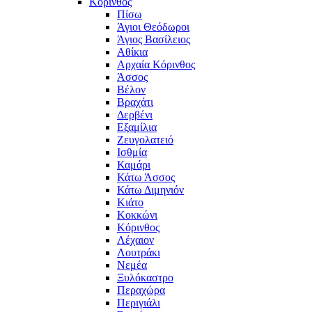
Κόρινθος
Πίσω
Άγιοι Θεόδωροι
Άγιος Βασίλειος
Αθίκια
Αρχαία Κόρινθος
Άσσος
Βέλον
Βραχάτι
Δερβένι
Εξαμίλια
Ζευγολατειό
Ισθμία
Καμάρι
Κάτω Άσσος
Κάτω Διμηνιόν
Κιάτο
Κοκκώνι
Κόρινθος
Λέχαιον
Λουτράκι
Νεμέα
Ξυλόκαστρο
Περαχώρα
Περιγιάλι