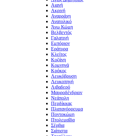
Αιανή
Ακρινή
Αναρράχη
Ανατολικό
Άνω Κώμη
Βελβεντός
Γαλατινή
Εμπόριον
Εράτυρα
Κλείτος
Κοζάνη
Κομνηνά
Κρόκος
Λευκόβρυση
Λευκοπηγή
Λιβαδερό
Μαυροδένδριον
Νεάπολη
Περδίκκας
Πλατανόρρευμα
Ποντοκώμη
Πτολεμαΐδα
Σέρβια
Σιάτιστα