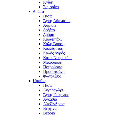
Κνίδη
Σαμαρίνα
Δράμα
Πίσω
Άγιος Αθανάσιος
Αδριανή
Δοξάτο
Δράμα
Καλαμπάκι
Καλή Βρύση
Καλλίφυτος
Καλός Αγρός
Κάτω Νευροκόπι
Μικρόπολη
Πετρούσσα
Προσοτσάνη
Φωτολίβος
Ημαθία
Πίσω
Αγγελοχώρι
Άγιος Γεώργιος
Αγκαθιά
Αλεξάνδρεια
Βεργίνα
Βέροια