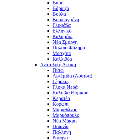
Βάρη
Βάρκιζα
Βούλα
Βουλιαγμένη
Γλυφάδα
Ελληνικό
Καλαμάκι
Νέα Σμύρνη
Παλαιό Φάληρο
Μοσχάτο
Καλλιθέα
Ανατολική Αττική
Πίσω
Αρτέμιδα (Λούτσα)
Γέρακας
Γλυκά Νερά
Καλύβια Θορικού
Κερατέα
Κορωπί
Μαραθώνας
Μαρκόπουλο
Νέα Μάκρη
Παιανία
Παλλήνη
Ραφήνα