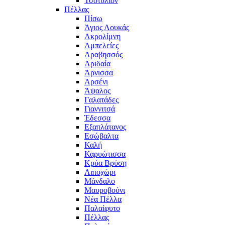
Τσοτύλιον
Πέλλας
Πίσω
Άγιος Λουκάς
Ακρολίμνη
Αμπελείες
Αραβησσός
Αριδαία
Άρνισσα
Αρσένι
Άψαλος
Γαλατάδες
Γιαννιτσά
Έδεσσα
Εξαπλάτανος
Εσώβαλτα
Καλή
Καρυώτισσα
Κρύα Βρύση
Λιποχώρι
Μάνδαλο
Μαυροβούνι
Νέα Πέλλα
Παλαίφυτο
Πέλλας