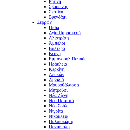
Ρητίνη
Σβορώνος
Σκοτίνα
Σφενδάμι
Σερρών
Πίσω
Αγία Παρασκευή
Αλιστράτη
Άμπελοι
Βαλτερό
Βέργη
Εμμανουήλ Παππάς
Ηράκλεια
Κερκίνη
Λευκών
Λιβαδιά
Μαυροθάλασσα
Μητρούσι
Νέα Ζίχνη
Νέο Πετρίτσι
Νέο Σούλι
Νιγρίτα
Νικόκλεια
Παλαιοκώμη
Πεντάπολη