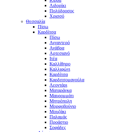
Κίρρα
Λιδορίκι
Πολύδροσος
Χρισσό
Θεσσαλία
Πίσω
Καρδίτσα
Πίσω
Αγναντερό
Ανάβρα
Αρτεσιανό
Ιτέα
Καλλίθηρο
Καλλιφώνι
Καρδίτσα
Καρδιτσομαγούλα
Λεοντάρι
Ματαράγκα
Μαυρομμάτι
Μητρόπολη
Μορφοβούνιο
Μουζάκι
Παλαμάς
Προάστιο
Σοφάδες