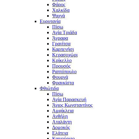
Φάρος
Χαλκίδα
Ψαχνά
Ευρυτανία
Πίσω
Αγία Τριάδα
Άγραφα
Γρανίτσα
Καρπενήσι
Κερασοχώρι
Κρίκελλο
Προυσός
Ραπτόπουλο
Φουρνά
Φραγκίστα
Φθιώτιδα
Πίσω
Αγία Παρασκευή
Άγιος Κωνσταντίνος
Αμφίκλεια
Ανθήλη
Αταλάντη
Δομοκός
Ελάτεια
Καινούργιο