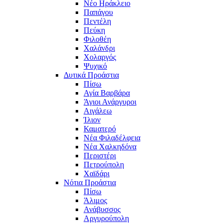
Νέο Ηράκλειο
Παπάγου
Πεντέλη
Πεύκη
Φιλοθέη
Χαλάνδρι
Χολαργός
Ψυχικό
Δυτικά Προάστια
Πίσω
Αγία Βαρβάρα
Άγιοι Ανάργυροι
Αιγάλεω
Ίλιον
Καματερό
Νέα Φιλαδέλφεια
Νέα Χαλκηδόνα
Περιστέρι
Πετρούπολη
Χαϊδάρι
Νότια Προάστια
Πίσω
Άλιμος
Ανάβυσσος
Αργυρούπολη