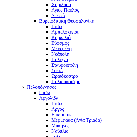
Χαριλάου
Άγιος Παύλος
Ντεπώ
Βορειοδυτική Θεσσαλονίκη
Πίσω
Αμπελόκηποι
Κορδελιό
Εύοσμος
Μενεμένη
Νεάπολη
Πολίχνη
Σταυρούπολη
Συκιές
Ωραιόκαστρο
Παλαιόκαστρο
Πελοπόννησος
Πίσω
Αργολίδα
Πίσω
Άργος
Επίδαυρος
Μέρμπακα (Αγία Τριάδα)
Μυκήνες
Ναύπλιο
Τολό