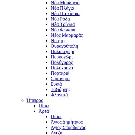
Νέα Μουδανιά
Νέα Πλάγια
Νέα Ποτείδαια
Νέα Ρόδα
Νέα Τρίγλια
Νέα Φώκαια
Νέος Μαρμαράς
Νικήτη
Ουρανούπολη
Παλαιοχώρι
Πευκοχώρι
Πολύγυρος
Πολύχρονο
Πορταριά
Σήμαντρα
Συκιά
Ταξιάρχης
Φλογητά
Ήπειρος
Πίσω
Άρτα
Πίσω
Άγιος Δημήτριος
Άγιος Σπυρίδωνας
Ανέζα