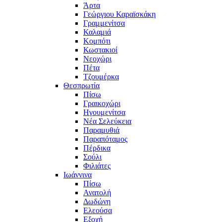
Άρτα
Γεώργιου Καραϊσκάκη
Γραμμενίτσα
Καλαμιά
Κομπότι
Κωστακιοί
Νεοχώρι
Πέτα
Τζουμέρκα
Θεσπρωτία
Πίσω
Γραικοχώρι
Ηγουμενίτσα
Νέα Σελεύκεια
Παραμυθιά
Παραπόταμος
Πέρδικα
Σούλι
Φιλιάτες
Ιωάννινα
Πίσω
Ανατολή
Δωδώνη
Ελεούσα
Εξοχή