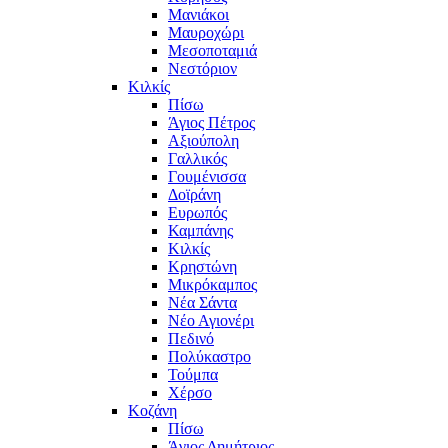
Μανιάκοι
Μαυροχώρι
Μεσοποταμιά
Νεστόριον
Κιλκίς
Πίσω
Άγιος Πέτρος
Αξιούπολη
Γαλλικός
Γουμένισσα
Δοϊράνη
Ευρωπός
Καμπάνης
Κιλκίς
Κρηστώνη
Μικρόκαμπος
Νέα Σάντα
Νέο Αγιονέρι
Πεδινό
Πολύκαστρο
Τούμπα
Χέρσο
Κοζάνη
Πίσω
Άγιος Δημήτριος