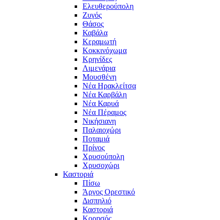
Ελευθερούπολη
Ζυγός
Θάσος
Καβάλα
Κεραμωτή
Κοκκινόχωμα
Κρηνίδες
Λιμενάρια
Μουσθένη
Νέα Ηρακλείτσα
Νέα Καρβάλη
Νέα Καρυά
Νέα Πέραμος
Νικήσιανη
Παλαιοχώρι
Ποταμιά
Πρίνος
Χρυσούπολη
Χρυσοχώρι
Καστοριά
Πίσω
Άργος Ορεστικό
Δισπηλιό
Καστοριά
Κορησός