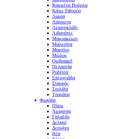
Καμμένα Βούρλα
Κάτω Τιθορέα
Λαμία
Λάρυμνα
Λειανοκλάδι
Λιβανάτες
Μακρακώμη
Μαλεσίνα
Μαρτίνο
Μώλος
Ομβριακή
Πελασγία
Ροδίτσα
Σπερχειάδα
Σταυρός
Στυλίδα
Τραγάνα
Φωκίδα
Πίσω
Άμφισσα
Γαλαξίδι
Δελφοί
Δεσφίνα
Ιτέα