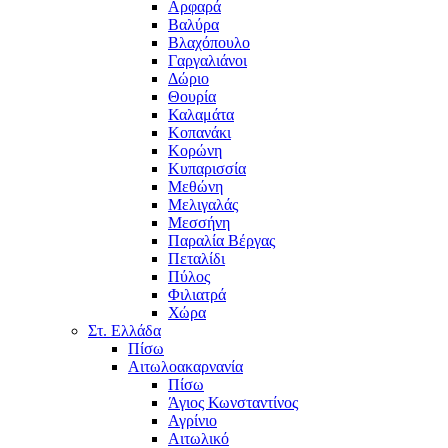
Αρφαρά
Βαλύρα
Βλαχόπουλο
Γαργαλιάνοι
Δώριο
Θουρία
Καλαμάτα
Κοπανάκι
Κορώνη
Κυπαρισσία
Μεθώνη
Μελιγαλάς
Μεσσήνη
Παραλία Βέργας
Πεταλίδι
Πύλος
Φιλιατρά
Χώρα
Στ. Ελλάδα
Πίσω
Αιτωλοακαρνανία
Πίσω
Άγιος Κωνσταντίνος
Αγρίνιο
Αιτωλικό