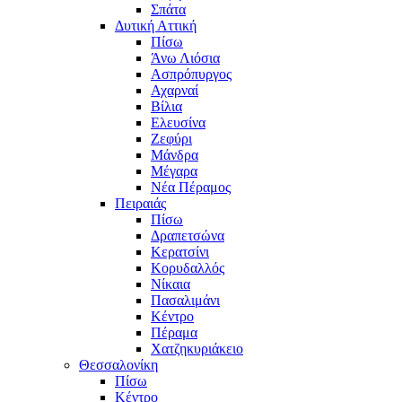
Σπάτα
Δυτική Αττική
Πίσω
Άνω Λιόσια
Ασπρόπυργος
Αχαρναί
Βίλια
Ελευσίνα
Ζεφύρι
Μάνδρα
Μέγαρα
Νέα Πέραμος
Πειραιάς
Πίσω
Δραπετσώνα
Κερατσίνι
Κορυδαλλός
Νίκαια
Πασαλιμάνι
Κέντρο
Πέραμα
Χατζηκυριάκειο
Θεσσαλονίκη
Πίσω
Κέντρο