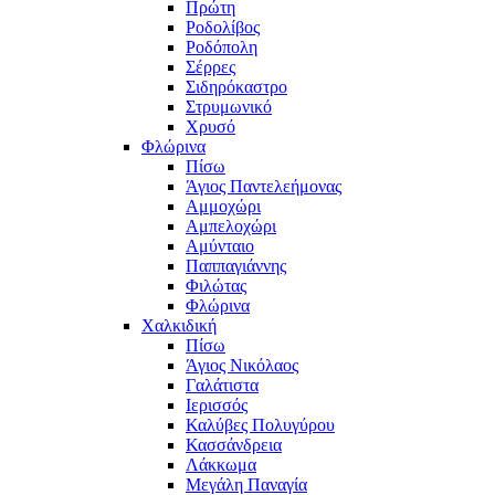
Πρώτη
Ροδολίβος
Ροδόπολη
Σέρρες
Σιδηρόκαστρο
Στρυμωνικό
Χρυσό
Φλώρινα
Πίσω
Άγιος Παντελεήμονας
Αμμοχώρι
Αμπελοχώρι
Αμύνταιο
Παππαγιάννης
Φιλώτας
Φλώρινα
Χαλκιδική
Πίσω
Άγιος Νικόλαος
Γαλάτιστα
Ιερισσός
Καλύβες Πολυγύρου
Κασσάνδρεια
Λάκκωμα
Μεγάλη Παναγία