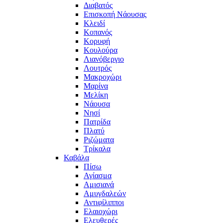
Διαβατός
Επισκοπή Νάουσας
Κλειδί
Κοπανός
Κορυφή
Κουλούρα
Λιανόβεργιο
Λουτρός
Μακροχώρι
Μαρίνα
Μελίκη
Νάουσα
Νησί
Πατρίδα
Πλατύ
Ριζώματα
Τρίκαλα
Καβάλα
Πίσω
Αγίασμα
Αμισιανά
Αμυγδαλεών
Αντιφίλιπποι
Ελαιοχώρι
Ελευθερές