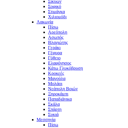
Σικυών
Σοφικό
Στιμάγκα
Χιλιομόδι
Λακωνία
Πίσω
Αρεόπολη
Ασωπός
Βλαχιώτης
Γεράκι
Γέφυρα
Γύθειο
Ελαφόνησος
Κάτω Γλυκόβρυση
Κροκεές
Μαγούλα
Μολάοι
Νεάπολη Βοιών
Ξηροκάμπι
Παπαδιάνικα
Σκάλα
Σπάρτη
Συκιά
Μεσσηνία
Πίσω