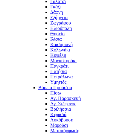
Γαλάτσι
Γκάζι
Δάφνη
Εξάρχεια
Ζωγράφου
Ηλιούπολη
Θησείο
Ιλίσια
Καισαριανή
Κολωνάκι
Κυψέλη
Μοναστηράκι
Παγκράτι
Πατήσια
Πετράλωνα
Υμηττός
Βόρεια Προάστια
Πίσω
Αγ. Παρασκευή
Αγ. Στέφανος
Βριλήσσια
Κηφισιά
Λυκόβρυση
Μαρούσι
Μεταμόρφωση