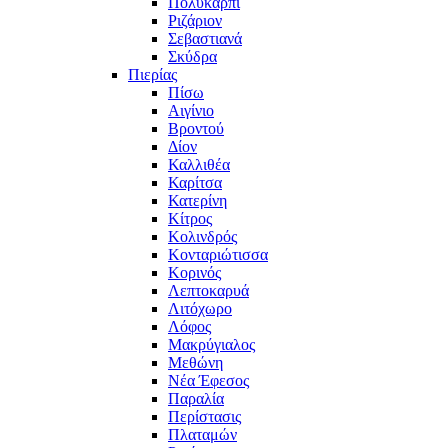
Πολυκάρπι
Ριζάριον
Σεβαστιανά
Σκύδρα
Πιερίας
Πίσω
Αιγίνιο
Βροντού
Δίον
Καλλιθέα
Καρίτσα
Κατερίνη
Κίτρος
Κολινδρός
Κονταριώτισσα
Κορινός
Λεπτοκαρυά
Λιτόχωρο
Λόφος
Μακρύγιαλος
Μεθώνη
Νέα Έφεσος
Παραλία
Περίστασις
Πλαταμών