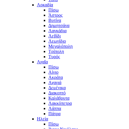
Αρκαδία
Πίσω
Άστρος
Βυτίνα
Δημητσάνα
Λαγκάδια
Λεβίδι
Λεωνίδιο
Μεγαλόπολη
Τρίπολη
Τυρός
Αχαΐα
Πίσω
Αίγιο
Ακράτα
Αχαγιά
Δεμένικα
Διακοπτό
Καλάβρυτα
Λακκόπετρα
Λάππα
Πάτρα
Ηλεία
Πίσω