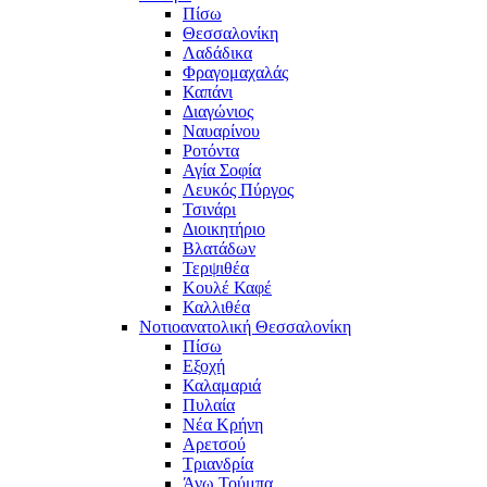
Πίσω
Θεσσαλονίκη
Λαδάδικα
Φραγομαχαλάς
Καπάνι
Διαγώνιος
Ναυαρίνου
Ροτόντα
Αγία Σοφία
Λευκός Πύργος
Τσινάρι
Διοικητήριο
Βλατάδων
Τερψιθέα
Κουλέ Καφέ
Καλλιθέα
Νοτιοανατολική Θεσσαλονίκη
Πίσω
Εξοχή
Καλαμαριά
Πυλαία
Νέα Κρήνη
Αρετσού
Τριανδρία
Άνω Τούμπα