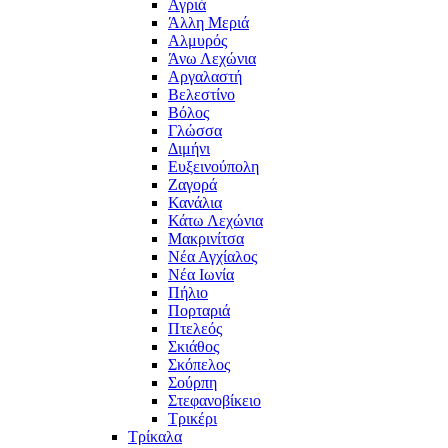
Αγριά
Άλλη Μεριά
Αλμυρός
Άνω Λεχώνια
Αργαλαστή
Βελεστίνο
Βόλος
Γλώσσα
Διμήνι
Ευξεινούπολη
Ζαγορά
Κανάλια
Κάτω Λεχώνια
Μακρινίτσα
Νέα Αγχίαλος
Νέα Ιωνία
Πήλιο
Πορταριά
Πτελεός
Σκιάθος
Σκόπελος
Σούρπη
Στεφανοβίκειο
Τρικέρι
Τρίκαλα