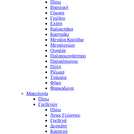
Πίσω
Βασιλική
Γόμφοι
Γριζάνο
Ελάτη
Καλαμπάκα
Καστράκι
Μεγάλα Καλύβια
Μεγαλοχώρι
Οιχαλία
Παλαιομονάστηρο
Παλαιόπυργος
Πύλη
Ρίζωμα
Τρίκαλα
Φήκη
Φαρκαδώνα
Μακεδονία
Πίσω
Γρεβενών
Πίσω
Άγιος Γεώργιος
Γρεβενά
Δεσκάτη
Καρπερό