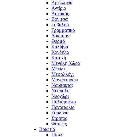
Αμφιλοχία
Αντίριο
Αστακός
Βόνιτσα
Γαβαλού
Γραμματικό
Δοκίμιον
Θερμό
Καλύβια
Κανδήλα
Κατοχή
Μεγάλη Χώρα
Μενίδι
Μεσολλόγι
Μοναστηράκι
Ναύπακτος
Νεάπολη
Νεοχώρι
Παλιάμπελα
Παναιτώλιο
Σαρδίνια
Στράτος
Φυτείες
Βοιωτία
Πίσω