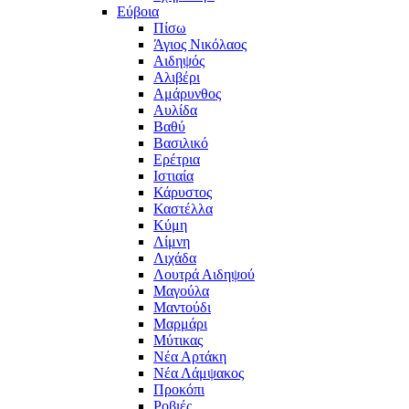
Εύβοια
Πίσω
Άγιος Νικόλαος
Αιδηψός
Αλιβέρι
Αμάρυνθος
Αυλίδα
Βαθύ
Βασιλικό
Ερέτρια
Ιστιαία
Κάρυστος
Καστέλλα
Κύμη
Λίμνη
Λιχάδα
Λουτρά Αιδηψού
Μαγούλα
Μαντούδι
Μαρμάρι
Μύτικας
Νέα Αρτάκη
Νέα Λάμψακος
Προκόπι
Ροβιές