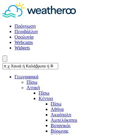
Πρόγνωση
Περιβάλλον
Ορολογία
Webcams
Widgets
Γεωγραφικά
Πίσω
Αττική
Πίσω
Κέντρο
Πίσω
Αθήνα
Ακρόπολη
Αμπελόκηποι
Βοτανικός
Βύρωνας