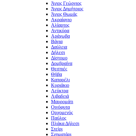
Άγιος Γεώργιος
Άγιος Δημήτριος
Άγιος Θωμάς
Ακραίφνιο
Αλίαρτος
Αντικύρα
Αράχωβα
Βάγια
Δαύλεια
Δήλεσι
Δίστομο
Δομβραίνα
Θεσπιές
Θήβα
Καπαρέλι
Κυριάκιο
Λεύκτρα
Λιβαδειά
Μαυρομάτι
Οινόφυτα
Ορχομενός
Παύλος
Πλάκα Δήλεσι
Στείρι
Σχηματάρι