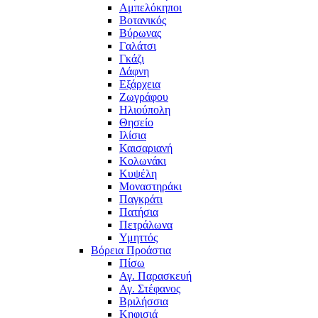
Αμπελόκηποι
Βοτανικός
Βύρωνας
Γαλάτσι
Γκάζι
Δάφνη
Εξάρχεια
Ζωγράφου
Ηλιούπολη
Θησείο
Ιλίσια
Καισαριανή
Κολωνάκι
Κυψέλη
Μοναστηράκι
Παγκράτι
Πατήσια
Πετράλωνα
Υμηττός
Βόρεια Προάστια
Πίσω
Αγ. Παρασκευή
Αγ. Στέφανος
Βριλήσσια
Κηφισιά