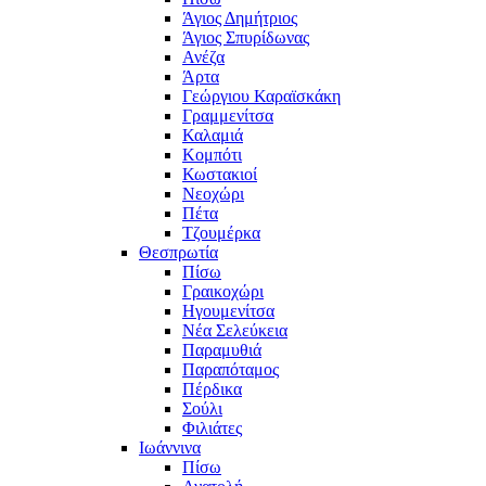
Άγιος Δημήτριος
Άγιος Σπυρίδωνας
Ανέζα
Άρτα
Γεώργιου Καραϊσκάκη
Γραμμενίτσα
Καλαμιά
Κομπότι
Κωστακιοί
Νεοχώρι
Πέτα
Τζουμέρκα
Θεσπρωτία
Πίσω
Γραικοχώρι
Ηγουμενίτσα
Νέα Σελεύκεια
Παραμυθιά
Παραπόταμος
Πέρδικα
Σούλι
Φιλιάτες
Ιωάννινα
Πίσω