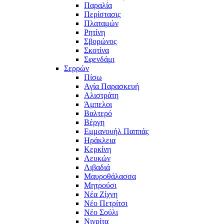
Παραλία
Περίστασις
Πλαταμών
Ρητίνη
Σβορώνος
Σκοτίνα
Σφενδάμι
Σερρών
Πίσω
Αγία Παρασκευή
Αλιστράτη
Άμπελοι
Βαλτερό
Βέργη
Εμμανουήλ Παππάς
Ηράκλεια
Κερκίνη
Λευκών
Λιβαδιά
Μαυροθάλασσα
Μητρούσι
Νέα Ζίχνη
Νέο Πετρίτσι
Νέο Σούλι
Νιγρίτα