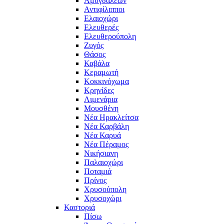
Αμυγδαλεών
Αντιφίλιπποι
Ελαιοχώρι
Ελευθερές
Ελευθερούπολη
Ζυγός
Θάσος
Καβάλα
Κεραμωτή
Κοκκινόχωμα
Κρηνίδες
Λιμενάρια
Μουσθένη
Νέα Ηρακλείτσα
Νέα Καρβάλη
Νέα Καρυά
Νέα Πέραμος
Νικήσιανη
Παλαιοχώρι
Ποταμιά
Πρίνος
Χρυσούπολη
Χρυσοχώρι
Καστοριά
Πίσω