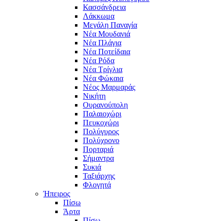
Κασσάνδρεια
Λάκκωμα
Μεγάλη Παναγία
Νέα Μουδανιά
Νέα Πλάγια
Νέα Ποτείδαια
Νέα Ρόδα
Νέα Τρίγλια
Νέα Φώκαια
Νέος Μαρμαράς
Νικήτη
Ουρανούπολη
Παλαιοχώρι
Πευκοχώρι
Πολύγυρος
Πολύχρονο
Πορταριά
Σήμαντρα
Συκιά
Ταξιάρχης
Φλογητά
Ήπειρος
Πίσω
Άρτα
Πίσω