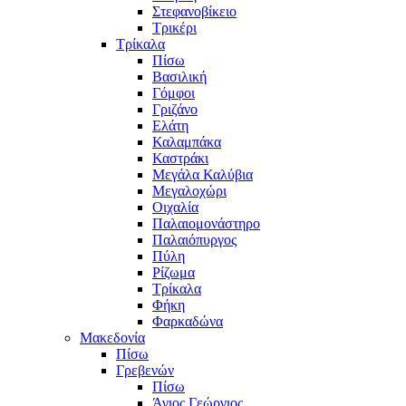
Στεφανοβίκειο
Τρικέρι
Τρίκαλα
Πίσω
Βασιλική
Γόμφοι
Γριζάνο
Ελάτη
Καλαμπάκα
Καστράκι
Μεγάλα Καλύβια
Μεγαλοχώρι
Οιχαλία
Παλαιομονάστηρο
Παλαιόπυργος
Πύλη
Ρίζωμα
Τρίκαλα
Φήκη
Φαρκαδώνα
Μακεδονία
Πίσω
Γρεβενών
Πίσω
Άγιος Γεώργιος