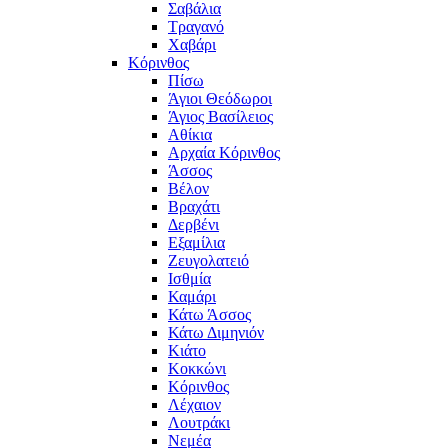
Σαβάλια
Τραγανό
Χαβάρι
Κόρινθος
Πίσω
Άγιοι Θεόδωροι
Άγιος Βασίλειος
Αθίκια
Αρχαία Κόρινθος
Άσσος
Βέλον
Βραχάτι
Δερβένι
Εξαμίλια
Ζευγολατειό
Ισθμία
Καμάρι
Κάτω Άσσος
Κάτω Διμηνιόν
Κιάτο
Κοκκώνι
Κόρινθος
Λέχαιον
Λουτράκι
Νεμέα