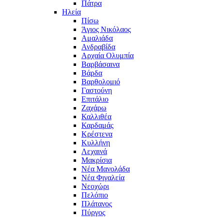
Πάτρα
Ηλεία
Πίσω
Άγιος Νικόλαος
Αμαλιάδα
Ανδραβίδα
Αρχαία Ολυμπία
Βαρβάσαινα
Βάρδα
Βαρθολομιό
Γαστούνη
Επιτάλιο
Ζαχάρω
Καλλιθέα
Καρδαμάς
Κρέστενα
Κυλλήνη
Λεχαινά
Μακρίσια
Νέα Μανολάδα
Νέα Φιγαλεία
Νεοχώρι
Πελόπιο
Πλάτανος
Πύργος