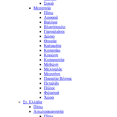
Συκιά
Μεσσηνία
Πίσω
Αρφαρά
Βαλύρα
Βλαχόπουλο
Γαργαλιάνοι
Δώριο
Θουρία
Καλαμάτα
Κοπανάκι
Κορώνη
Κυπαρισσία
Μεθώνη
Μελιγαλάς
Μεσσήνη
Παραλία Βέργας
Πεταλίδι
Πύλος
Φιλιατρά
Χώρα
Στ. Ελλάδα
Πίσω
Αιτωλοακαρνανία
Πίσω