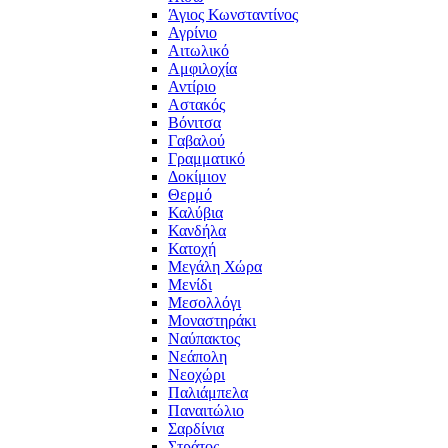
Άγιος Κωνσταντίνος
Αγρίνιο
Αιτωλικό
Αμφιλοχία
Αντίριο
Αστακός
Βόνιτσα
Γαβαλού
Γραμματικό
Δοκίμιον
Θερμό
Καλύβια
Κανδήλα
Κατοχή
Μεγάλη Χώρα
Μενίδι
Μεσολλόγι
Μοναστηράκι
Ναύπακτος
Νεάπολη
Νεοχώρι
Παλιάμπελα
Παναιτώλιο
Σαρδίνια
Στράτος