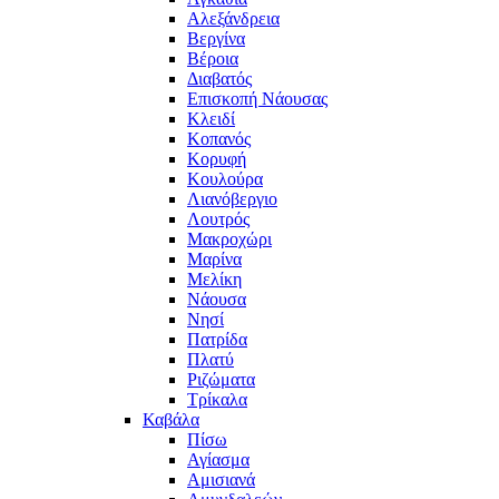
Αλεξάνδρεια
Βεργίνα
Βέροια
Διαβατός
Επισκοπή Νάουσας
Κλειδί
Κοπανός
Κορυφή
Κουλούρα
Λιανόβεργιο
Λουτρός
Μακροχώρι
Μαρίνα
Μελίκη
Νάουσα
Νησί
Πατρίδα
Πλατύ
Ριζώματα
Τρίκαλα
Καβάλα
Πίσω
Αγίασμα
Αμισιανά