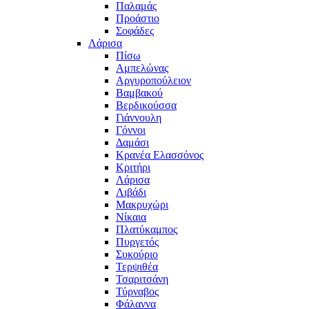
Παλαμάς
Προάστιο
Σοφάδες
Λάρισα
Πίσω
Αμπελώνας
Αργυροπούλειον
Βαμβακού
Βερδικούσσα
Γιάννουλη
Γόννοι
Δαμάσι
Κρανέα Ελασσόνος
Κριτήρι
Λάρισα
Λιβάδι
Μακρυχώρι
Νίκαια
Πλατύκαμπος
Πυργετός
Συκούριο
Τερψιθέα
Τσαριτσάνη
Τύρναβος
Φάλαννα