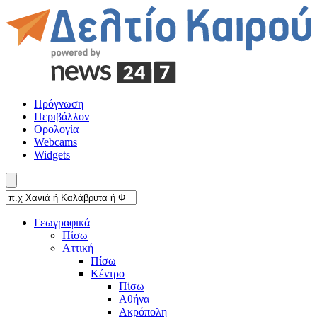
Πρόγνωση
Περιβάλλον
Ορολογία
Webcams
Widgets
Γεωγραφικά
Πίσω
Αττική
Πίσω
Κέντρο
Πίσω
Αθήνα
Ακρόπολη