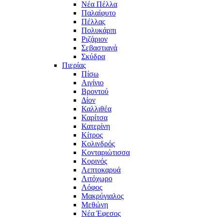
Νέα Πέλλα
Παλαίφυτο
Πέλλας
Πολυκάρπι
Ριζάριον
Σεβαστιανά
Σκύδρα
Πιερίας
Πίσω
Αιγίνιο
Βροντού
Δίον
Καλλιθέα
Καρίτσα
Κατερίνη
Κίτρος
Κολινδρός
Κονταριώτισσα
Κορινός
Λεπτοκαρυά
Λιτόχωρο
Λόφος
Μακρύγιαλος
Μεθώνη
Νέα Έφεσος