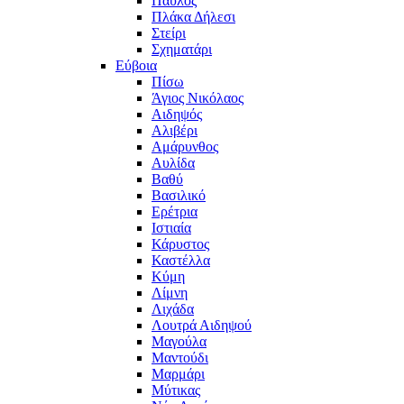
Παύλος
Πλάκα Δήλεσι
Στείρι
Σχηματάρι
Εύβοια
Πίσω
Άγιος Νικόλαος
Αιδηψός
Αλιβέρι
Αμάρυνθος
Αυλίδα
Βαθύ
Βασιλικό
Ερέτρια
Ιστιαία
Κάρυστος
Καστέλλα
Κύμη
Λίμνη
Λιχάδα
Λουτρά Αιδηψού
Μαγούλα
Μαντούδι
Μαρμάρι
Μύτικας