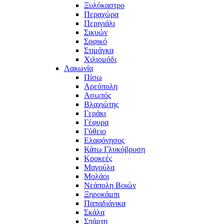
Ξυλόκαστρο
Περαχώρα
Περιγιάλι
Σικυών
Σοφικό
Στιμάγκα
Χιλιομόδι
Λακωνία
Πίσω
Αρεόπολη
Ασωπός
Βλαχιώτης
Γεράκι
Γέφυρα
Γύθειο
Ελαφόνησος
Κάτω Γλυκόβρυση
Κροκεές
Μαγούλα
Μολάοι
Νεάπολη Βοιών
Ξηροκάμπι
Παπαδιάνικα
Σκάλα
Σπάρτη