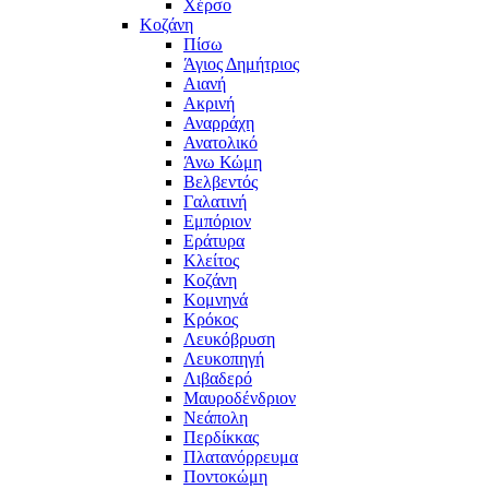
Χέρσο
Κοζάνη
Πίσω
Άγιος Δημήτριος
Αιανή
Ακρινή
Αναρράχη
Ανατολικό
Άνω Κώμη
Βελβεντός
Γαλατινή
Εμπόριον
Εράτυρα
Κλείτος
Κοζάνη
Κομνηνά
Κρόκος
Λευκόβρυση
Λευκοπηγή
Λιβαδερό
Μαυροδένδριον
Νεάπολη
Περδίκκας
Πλατανόρρευμα
Ποντοκώμη