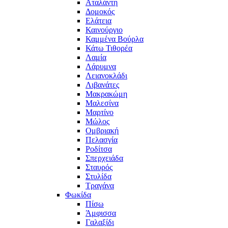
Αταλάντη
Δομοκός
Ελάτεια
Καινούργιο
Καμμένα Βούρλα
Κάτω Τιθορέα
Λαμία
Λάρυμνα
Λειανοκλάδι
Λιβανάτες
Μακρακώμη
Μαλεσίνα
Μαρτίνο
Μώλος
Ομβριακή
Πελασγία
Ροδίτσα
Σπερχειάδα
Σταυρός
Στυλίδα
Τραγάνα
Φωκίδα
Πίσω
Άμφισσα
Γαλαξίδι