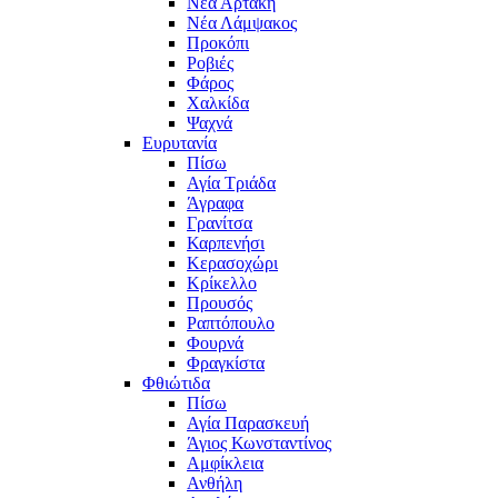
Νέα Αρτάκη
Νέα Λάμψακος
Προκόπι
Ροβιές
Φάρος
Χαλκίδα
Ψαχνά
Ευρυτανία
Πίσω
Αγία Τριάδα
Άγραφα
Γρανίτσα
Καρπενήσι
Κερασοχώρι
Κρίκελλο
Προυσός
Ραπτόπουλο
Φουρνά
Φραγκίστα
Φθιώτιδα
Πίσω
Αγία Παρασκευή
Άγιος Κωνσταντίνος
Αμφίκλεια
Ανθήλη