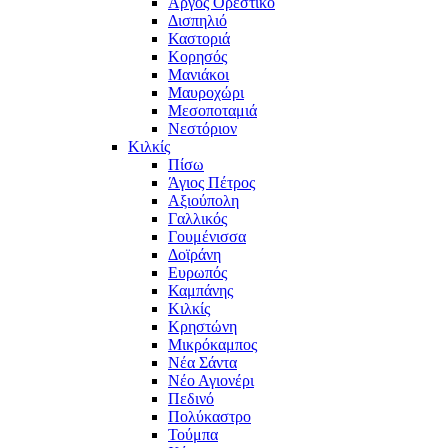
Άργος Ορεστικό
Δισπηλιό
Καστοριά
Κορησός
Μανιάκοι
Μαυροχώρι
Μεσοποταμιά
Νεστόριον
Κιλκίς
Πίσω
Άγιος Πέτρος
Αξιούπολη
Γαλλικός
Γουμένισσα
Δοϊράνη
Ευρωπός
Καμπάνης
Κιλκίς
Κρηστώνη
Μικρόκαμπος
Νέα Σάντα
Νέο Αγιονέρι
Πεδινό
Πολύκαστρο
Τούμπα