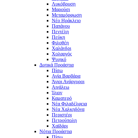
Λυκόβρυση
Μαρούσι
Μεταμόρφωση
Νέο Ηράκλειο
Παπάγου
Πεντέλη
Πεύκη
Φιλοθέη
Χαλάνδρι
Χολαργός
Ψυχικό
Δυτικά Προάστια
Πίσω
Αγία Βαρβάρα
Άγιοι Ανάργυροι
Αιγάλεω
Ίλιον
Καματερό
Νέα Φιλαδέλφεια
Νέα Χαλκηδόνα
Περιστέρι
Πετρούπολη
Χαϊδάρι
Νότια Προάστια
Πίσω