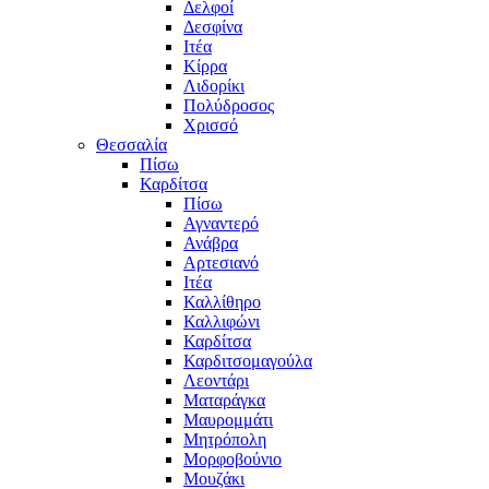
Δελφοί
Δεσφίνα
Ιτέα
Κίρρα
Λιδορίκι
Πολύδροσος
Χρισσό
Θεσσαλία
Πίσω
Καρδίτσα
Πίσω
Αγναντερό
Ανάβρα
Αρτεσιανό
Ιτέα
Καλλίθηρο
Καλλιφώνι
Καρδίτσα
Καρδιτσομαγούλα
Λεοντάρι
Ματαράγκα
Μαυρομμάτι
Μητρόπολη
Μορφοβούνιο
Μουζάκι