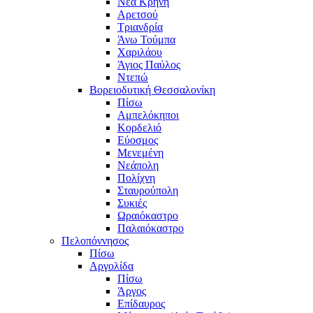
Νέα Κρήνη
Αρετσού
Τριανδρία
Άνω Τούμπα
Χαριλάου
Άγιος Παύλος
Ντεπώ
Βορειοδυτική Θεσσαλονίκη
Πίσω
Αμπελόκηποι
Κορδελιό
Εύοσμος
Μενεμένη
Νεάπολη
Πολίχνη
Σταυρούπολη
Συκιές
Ωραιόκαστρο
Παλαιόκαστρο
Πελοπόννησος
Πίσω
Αργολίδα
Πίσω
Άργος
Επίδαυρος