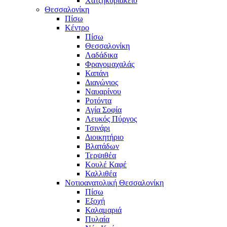
Χατζηκυριάκειο
Θεσσαλονίκη
Πίσω
Κέντρο
Πίσω
Θεσσαλονίκη
Λαδάδικα
Φραγομαχαλάς
Καπάνι
Διαγώνιος
Ναυαρίνου
Ροτόντα
Αγία Σοφία
Λευκός Πύργος
Τσινάρι
Διοικητήριο
Βλατάδων
Τερψιθέα
Κουλέ Καφέ
Καλλιθέα
Νοτιοανατολική Θεσσαλονίκη
Πίσω
Εξοχή
Καλαμαριά
Πυλαία