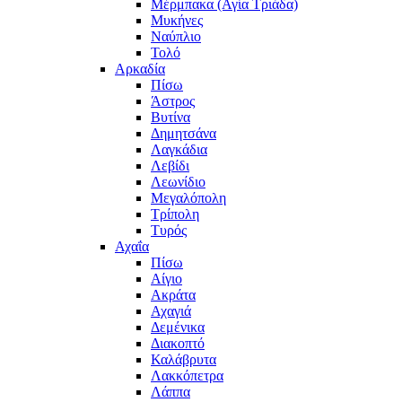
Μέρμπακα (Αγία Τριάδα)
Μυκήνες
Ναύπλιο
Τολό
Αρκαδία
Πίσω
Άστρος
Βυτίνα
Δημητσάνα
Λαγκάδια
Λεβίδι
Λεωνίδιο
Μεγαλόπολη
Τρίπολη
Τυρός
Αχαΐα
Πίσω
Αίγιο
Ακράτα
Αχαγιά
Δεμένικα
Διακοπτό
Καλάβρυτα
Λακκόπετρα
Λάππα