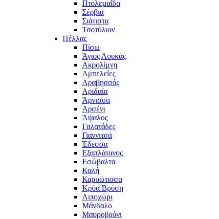
Πτολεμαΐδα
Σέρβια
Σιάτιστα
Τσοτύλιον
Πέλλας
Πίσω
Άγιος Λουκάς
Ακρολίμνη
Αμπελείες
Αραβησσός
Αριδαία
Άρνισσα
Αρσένι
Άψαλος
Γαλατάδες
Γιαννιτσά
Έδεσσα
Εξαπλάτανος
Εσώβαλτα
Καλή
Καρυώτισσα
Κρύα Βρύση
Λιποχώρι
Μάνδαλο
Μαυροβούνι