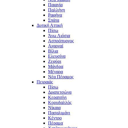
Παιανία
Παλλήνη
Ραφήνα
Σπάτα
Δυτική Αττική
Πίσω
Άνω Λιόσια
Ασπρόπυργος
Αχαρναί
Βίλια
Ελευσίνα
Ζεφύρι
Μάνδρα
Μέγαρα
Νέα Πέραμος
Πειραιάς
Πίσω
Δραπετσώνα
Κερατσίνι
Κορυδαλλός
Νίκαια
Πασαλιμάνι
Κέντρο
Πέραμα