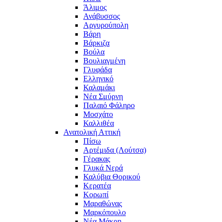
Άλιμος
Ανάβυσσος
Αργυρούπολη
Βάρη
Βάρκιζα
Βούλα
Βουλιαγμένη
Γλυφάδα
Ελληνικό
Καλαμάκι
Νέα Σμύρνη
Παλαιό Φάληρο
Μοσχάτο
Καλλιθέα
Ανατολική Αττική
Πίσω
Αρτέμιδα (Λούτσα)
Γέρακας
Γλυκά Νερά
Καλύβια Θορικού
Κερατέα
Κορωπί
Μαραθώνας
Μαρκόπουλο
Νέα Μάκρη