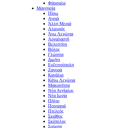
Φάρσαλα
Μαγνησία
Πίσω
Αγριά
Άλλη Μεριά
Αλμυρός
Άνω Λεχώνια
Αργαλαστή
Βελεστίνο
Βόλος
Γλώσσα
Διμήνι
Ευξεινούπολη
Ζαγορά
Κανάλια
Κάτω Λεχώνια
Μακρινίτσα
Νέα Αγχίαλος
Νέα Ιωνία
Πήλιο
Πορταριά
Πτελεός
Σκιάθος
Σκόπελος
Σούρπη