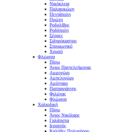
Νικόκλεια
Παλαιοκώμη
Πεντάπολη
Πρώτη
Ροδολίβος
Ροδόπολη
Σέρρες
Σιδηρόκαστρο
Στρυμωνικό
Χρυσό
Φλώρινα
Πίσω
Άγιος Παντελεήμονας
Αμμοχώρι
Αμπελοχώρι
Αμύνταιο
Παππαγιάννης
Φιλώτας
Φλώρινα
Χαλκιδική
Πίσω
Άγιος Νικόλαος
Γαλάτιστα
Ιερισσός
Καλύβες Πολυγύρου