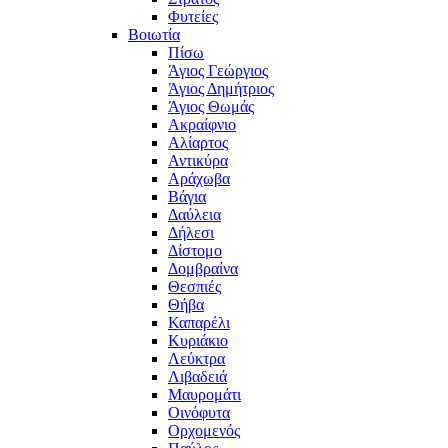
Φυτείες
Βοιωτία
Πίσω
Άγιος Γεώργιος
Άγιος Δημήτριος
Άγιος Θωμάς
Ακραίφνιο
Αλίαρτος
Αντικύρα
Αράχωβα
Βάγια
Δαύλεια
Δήλεσι
Δίστομο
Δομβραίνα
Θεσπιές
Θήβα
Καπαρέλι
Κυριάκιο
Λεύκτρα
Λιβαδειά
Μαυρομάτι
Οινόφυτα
Ορχομενός