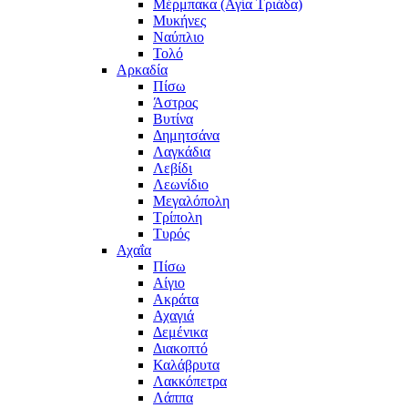
Μέρμπακα (Αγία Τριάδα)
Μυκήνες
Ναύπλιο
Τολό
Αρκαδία
Πίσω
Άστρος
Βυτίνα
Δημητσάνα
Λαγκάδια
Λεβίδι
Λεωνίδιο
Μεγαλόπολη
Τρίπολη
Τυρός
Αχαΐα
Πίσω
Αίγιο
Ακράτα
Αχαγιά
Δεμένικα
Διακοπτό
Καλάβρυτα
Λακκόπετρα
Λάππα