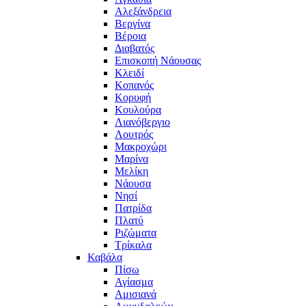
Αλεξάνδρεια
Βεργίνα
Βέροια
Διαβατός
Επισκοπή Νάουσας
Κλειδί
Κοπανός
Κορυφή
Κουλούρα
Λιανόβεργιο
Λουτρός
Μακροχώρι
Μαρίνα
Μελίκη
Νάουσα
Νησί
Πατρίδα
Πλατύ
Ριζώματα
Τρίκαλα
Καβάλα
Πίσω
Αγίασμα
Αμισιανά