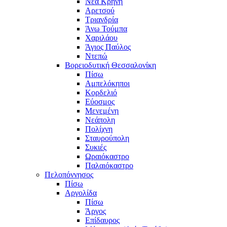
Νέα Κρήνη
Αρετσού
Τριανδρία
Άνω Τούμπα
Χαριλάου
Άγιος Παύλος
Ντεπώ
Βορειοδυτική Θεσσαλονίκη
Πίσω
Αμπελόκηποι
Κορδελιό
Εύοσμος
Μενεμένη
Νεάπολη
Πολίχνη
Σταυρούπολη
Συκιές
Ωραιόκαστρο
Παλαιόκαστρο
Πελοπόννησος
Πίσω
Αργολίδα
Πίσω
Άργος
Επίδαυρος