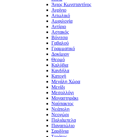
Άγιος Κωνσταντίνος
Αγρίνιο
Αιτωλικό
Αμφιλοχία
Αντίριο
Αστακός
Βόνιτσα
Γαβαλού
Γραμματικό
Δοκίμιον
Θερμό
Καλύβια
Κανδήλα
Κατοχή
Μεγάλη Χώρα
Μενίδι
Μεσολλόγι
Μοναστηράκι
Ναύπακτος
Νεάπολη
Νεοχώρι
Παλιάμπελα
Παναιτώλιο
Σαρδίνια
Στράτος