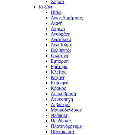
Χέρσο
Κοζάνη
Πίσω
Άγιος Δημήτριος
Αιανή
Ακρινή
Αναρράχη
Ανατολικό
Άνω Κώμη
Βελβεντός
Γαλατινή
Εμπόριον
Εράτυρα
Κλείτος
Κοζάνη
Κομνηνά
Κρόκος
Λευκόβρυση
Λευκοπηγή
Λιβαδερό
Μαυροδένδριον
Νεάπολη
Περδίκκας
Πλατανόρρευμα
Ποντοκώμη