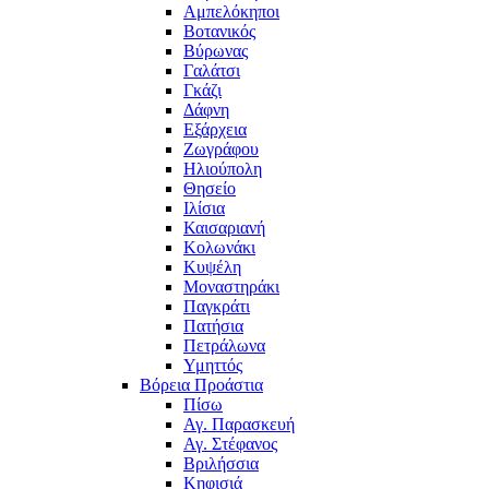
Αμπελόκηποι
Βοτανικός
Βύρωνας
Γαλάτσι
Γκάζι
Δάφνη
Εξάρχεια
Ζωγράφου
Ηλιούπολη
Θησείο
Ιλίσια
Καισαριανή
Κολωνάκι
Κυψέλη
Μοναστηράκι
Παγκράτι
Πατήσια
Πετράλωνα
Υμηττός
Βόρεια Προάστια
Πίσω
Αγ. Παρασκευή
Αγ. Στέφανος
Βριλήσσια
Κηφισιά