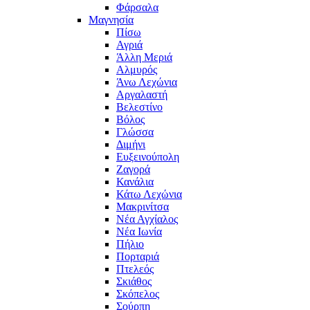
Φάρσαλα
Μαγνησία
Πίσω
Αγριά
Άλλη Μεριά
Αλμυρός
Άνω Λεχώνια
Αργαλαστή
Βελεστίνο
Βόλος
Γλώσσα
Διμήνι
Ευξεινούπολη
Ζαγορά
Κανάλια
Κάτω Λεχώνια
Μακρινίτσα
Νέα Αγχίαλος
Νέα Ιωνία
Πήλιο
Πορταριά
Πτελεός
Σκιάθος
Σκόπελος
Σούρπη