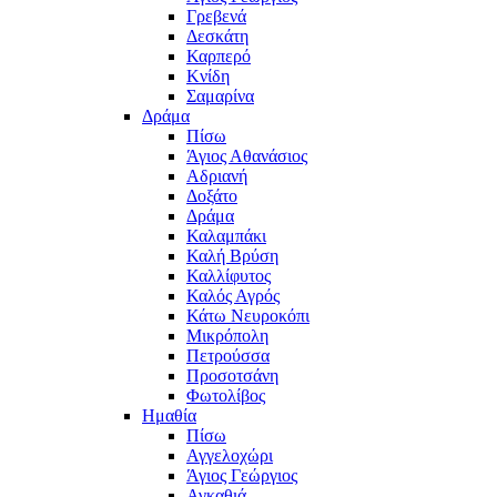
Γρεβενά
Δεσκάτη
Καρπερό
Κνίδη
Σαμαρίνα
Δράμα
Πίσω
Άγιος Αθανάσιος
Αδριανή
Δοξάτο
Δράμα
Καλαμπάκι
Καλή Βρύση
Καλλίφυτος
Καλός Αγρός
Κάτω Νευροκόπι
Μικρόπολη
Πετρούσσα
Προσοτσάνη
Φωτολίβος
Ημαθία
Πίσω
Αγγελοχώρι
Άγιος Γεώργιος
Αγκαθιά