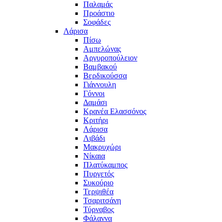
Παλαμάς
Προάστιο
Σοφάδες
Λάρισα
Πίσω
Αμπελώνας
Αργυροπούλειον
Βαμβακού
Βερδικούσσα
Γιάννουλη
Γόννοι
Δαμάσι
Κρανέα Ελασσόνος
Κριτήρι
Λάρισα
Λιβάδι
Μακρυχώρι
Νίκαια
Πλατύκαμπος
Πυργετός
Συκούριο
Τερψιθέα
Τσαριτσάνη
Τύρναβος
Φάλαννα