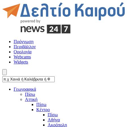
Πρόγνωση
Περιβάλλον
Ορολογία
Webcams
Widgets
Γεωγραφικά
Πίσω
Αττική
Πίσω
Κέντρο
Πίσω
Αθήνα
Ακρόπολη