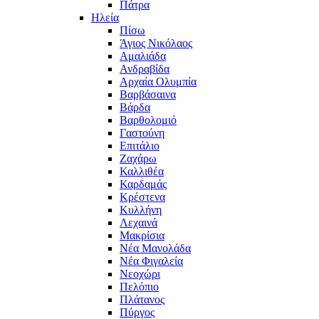
Πάτρα
Ηλεία
Πίσω
Άγιος Νικόλαος
Αμαλιάδα
Ανδραβίδα
Αρχαία Ολυμπία
Βαρβάσαινα
Βάρδα
Βαρθολομιό
Γαστούνη
Επιτάλιο
Ζαχάρω
Καλλιθέα
Καρδαμάς
Κρέστενα
Κυλλήνη
Λεχαινά
Μακρίσια
Νέα Μανολάδα
Νέα Φιγαλεία
Νεοχώρι
Πελόπιο
Πλάτανος
Πύργος