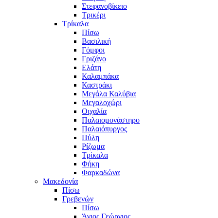
Στεφανοβίκειο
Τρικέρι
Τρίκαλα
Πίσω
Βασιλική
Γόμφοι
Γριζάνο
Ελάτη
Καλαμπάκα
Καστράκι
Μεγάλα Καλύβια
Μεγαλοχώρι
Οιχαλία
Παλαιομονάστηρο
Παλαιόπυργος
Πύλη
Ρίζωμα
Τρίκαλα
Φήκη
Φαρκαδώνα
Μακεδονία
Πίσω
Γρεβενών
Πίσω
Άγιος Γεώργιος