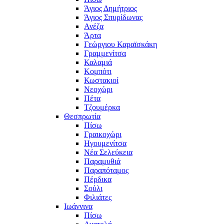
Άγιος Δημήτριος
Άγιος Σπυρίδωνας
Ανέζα
Άρτα
Γεώργιου Καραϊσκάκη
Γραμμενίτσα
Καλαμιά
Κομπότι
Κωστακιοί
Νεοχώρι
Πέτα
Τζουμέρκα
Θεσπρωτία
Πίσω
Γραικοχώρι
Ηγουμενίτσα
Νέα Σελεύκεια
Παραμυθιά
Παραπόταμος
Πέρδικα
Σούλι
Φιλιάτες
Ιωάννινα
Πίσω