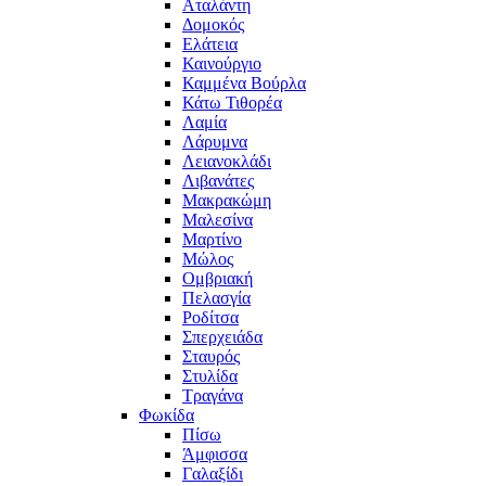
Αταλάντη
Δομοκός
Ελάτεια
Καινούργιο
Καμμένα Βούρλα
Κάτω Τιθορέα
Λαμία
Λάρυμνα
Λειανοκλάδι
Λιβανάτες
Μακρακώμη
Μαλεσίνα
Μαρτίνο
Μώλος
Ομβριακή
Πελασγία
Ροδίτσα
Σπερχειάδα
Σταυρός
Στυλίδα
Τραγάνα
Φωκίδα
Πίσω
Άμφισσα
Γαλαξίδι