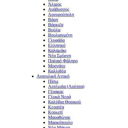
Άλιμος
Ανάβυσσος
Αργυρούπολη
Βάρη
Βάρκιζα
Βούλα
Βουλιαγμένη
Γλυφάδα
Ελληνικό
Καλαμάκι
Νέα Σμύρνη
Παλαιό Φάληρο
Μοσχάτο
Καλλιθέα
Ανατολική Αττική
Πίσω
Αρτέμιδα (Λούτσα)
Γέρακας
Γλυκά Νερά
Καλύβια Θορικού
Κερατέα
Κορωπί
Μαραθώνας
Μαρκόπουλο
Νέα Μάκρη