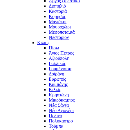
Άργος Ορεστικό
Δισπηλιό
Καστοριά
Κορησός
Μανιάκοι
Μαυροχώρι
Μεσοποταμιά
Νεστόριον
Κιλκίς
Πίσω
Άγιος Πέτρος
Αξιούπολη
Γαλλικός
Γουμένισσα
Δοϊράνη
Ευρωπός
Καμπάνης
Κιλκίς
Κρηστώνη
Μικρόκαμπος
Νέα Σάντα
Νέο Αγιονέρι
Πεδινό
Πολύκαστρο
Τούμπα