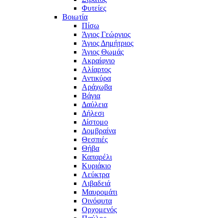
Φυτείες
Βοιωτία
Πίσω
Άγιος Γεώργιος
Άγιος Δημήτριος
Άγιος Θωμάς
Ακραίφνιο
Αλίαρτος
Αντικύρα
Αράχωβα
Βάγια
Δαύλεια
Δήλεσι
Δίστομο
Δομβραίνα
Θεσπιές
Θήβα
Καπαρέλι
Κυριάκιο
Λεύκτρα
Λιβαδειά
Μαυρομάτι
Οινόφυτα
Ορχομενός