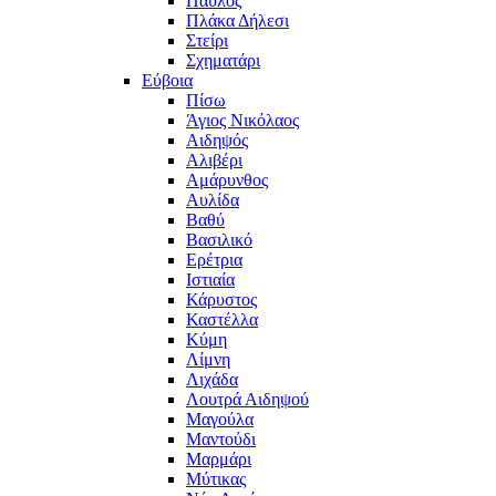
Παύλος
Πλάκα Δήλεσι
Στείρι
Σχηματάρι
Εύβοια
Πίσω
Άγιος Νικόλαος
Αιδηψός
Αλιβέρι
Αμάρυνθος
Αυλίδα
Βαθύ
Βασιλικό
Ερέτρια
Ιστιαία
Κάρυστος
Καστέλλα
Κύμη
Λίμνη
Λιχάδα
Λουτρά Αιδηψού
Μαγούλα
Μαντούδι
Μαρμάρι
Μύτικας