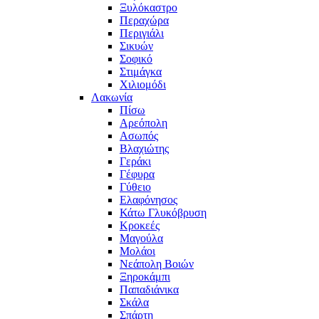
Ξυλόκαστρο
Περαχώρα
Περιγιάλι
Σικυών
Σοφικό
Στιμάγκα
Χιλιομόδι
Λακωνία
Πίσω
Αρεόπολη
Ασωπός
Βλαχιώτης
Γεράκι
Γέφυρα
Γύθειο
Ελαφόνησος
Κάτω Γλυκόβρυση
Κροκεές
Μαγούλα
Μολάοι
Νεάπολη Βοιών
Ξηροκάμπι
Παπαδιάνικα
Σκάλα
Σπάρτη