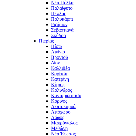
Νέα Πέλλα
Παλαίφυτο
Πέλλας
Πολυκάρπι
Ριζάριον
Σεβαστιανά
Σκύδρα
Πιερίας
Πίσω
Αιγίνιο
Βροντού
Δίον
Καλλιθέα
Καρίτσα
Κατερίνη
Κίτρος
Κολινδρός
Κονταριώτισσα
Κορινός
Λεπτοκαρυά
Λιτόχωρο
Λόφος
Μακρύγιαλος
Μεθώνη
Νέα Έφεσος