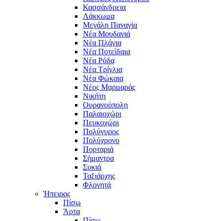
Κασσάνδρεια
Λάκκωμα
Μεγάλη Παναγία
Νέα Μουδανιά
Νέα Πλάγια
Νέα Ποτείδαια
Νέα Ρόδα
Νέα Τρίγλια
Νέα Φώκαια
Νέος Μαρμαράς
Νικήτη
Ουρανούπολη
Παλαιοχώρι
Πευκοχώρι
Πολύγυρος
Πολύχρονο
Πορταριά
Σήμαντρα
Συκιά
Ταξιάρχης
Φλογητά
Ήπειρος
Πίσω
Άρτα
Πίσω