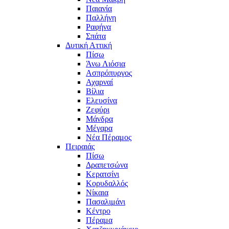
Παιανία
Παλλήνη
Ραφήνα
Σπάτα
Δυτική Αττική
Πίσω
Άνω Λιόσια
Ασπρόπυργος
Αχαρναί
Βίλια
Ελευσίνα
Ζεφύρι
Μάνδρα
Μέγαρα
Νέα Πέραμος
Πειραιάς
Πίσω
Δραπετσώνα
Κερατσίνι
Κορυδαλλός
Νίκαια
Πασαλιμάνι
Κέντρο
Πέραμα