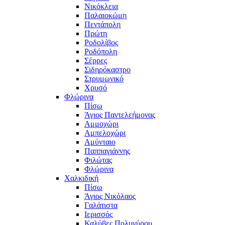
Νικόκλεια
Παλαιοκώμη
Πεντάπολη
Πρώτη
Ροδολίβος
Ροδόπολη
Σέρρες
Σιδηρόκαστρο
Στρυμωνικό
Χρυσό
Φλώρινα
Πίσω
Άγιος Παντελεήμονας
Αμμοχώρι
Αμπελοχώρι
Αμύνταιο
Παππαγιάννης
Φιλώτας
Φλώρινα
Χαλκιδική
Πίσω
Άγιος Νικόλαος
Γαλάτιστα
Ιερισσός
Καλύβες Πολυγύρου