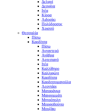
Δελφοί
Δεσφίνα
Ιτέα
Κίρρα
Λιδορίκι
Πολύδροσος
Χρισσό
Θεσσαλία
Πίσω
Καρδίτσα
Πίσω
Αγναντερό
Ανάβρα
Αρτεσιανό
Ιτέα
Καλλίθηρο
Καλλιφώνι
Καρδίτσα
Καρδιτσομαγούλα
Λεοντάρι
Ματαράγκα
Μαυρομμάτι
Μητρόπολη
Μορφοβούνιο
Μουζάκι