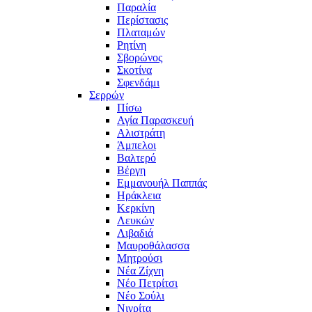
Παραλία
Περίστασις
Πλαταμών
Ρητίνη
Σβορώνος
Σκοτίνα
Σφενδάμι
Σερρών
Πίσω
Αγία Παρασκευή
Αλιστράτη
Άμπελοι
Βαλτερό
Βέργη
Εμμανουήλ Παππάς
Ηράκλεια
Κερκίνη
Λευκών
Λιβαδιά
Μαυροθάλασσα
Μητρούσι
Νέα Ζίχνη
Νέο Πετρίτσι
Νέο Σούλι
Νιγρίτα