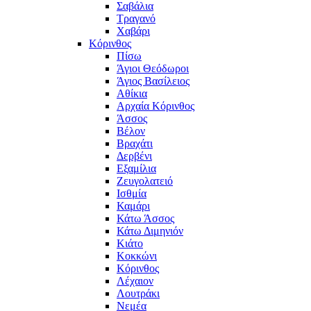
Σαβάλια
Τραγανό
Χαβάρι
Κόρινθος
Πίσω
Άγιοι Θεόδωροι
Άγιος Βασίλειος
Αθίκια
Αρχαία Κόρινθος
Άσσος
Βέλον
Βραχάτι
Δερβένι
Εξαμίλια
Ζευγολατειό
Ισθμία
Καμάρι
Κάτω Άσσος
Κάτω Διμηνιόν
Κιάτο
Κοκκώνι
Κόρινθος
Λέχαιον
Λουτράκι
Νεμέα