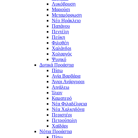
Λυκόβρυση
Μαρούσι
Μεταμόρφωση
Νέο Ηράκλειο
Παπάγου
Πεντέλη
Πεύκη
Φιλοθέη
Χαλάνδρι
Χολαργός
Ψυχικό
Δυτικά Προάστια
Πίσω
Αγία Βαρβάρα
Άγιοι Ανάργυροι
Αιγάλεω
Ίλιον
Καματερό
Νέα Φιλαδέλφεια
Νέα Χαλκηδόνα
Περιστέρι
Πετρούπολη
Χαϊδάρι
Νότια Προάστια
Πίσω