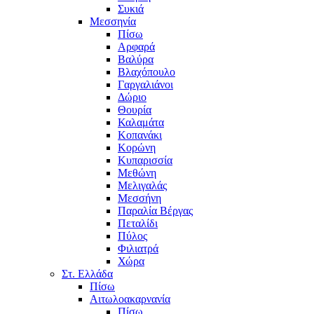
Συκιά
Μεσσηνία
Πίσω
Αρφαρά
Βαλύρα
Βλαχόπουλο
Γαργαλιάνοι
Δώριο
Θουρία
Καλαμάτα
Κοπανάκι
Κορώνη
Κυπαρισσία
Μεθώνη
Μελιγαλάς
Μεσσήνη
Παραλία Βέργας
Πεταλίδι
Πύλος
Φιλιατρά
Χώρα
Στ. Ελλάδα
Πίσω
Αιτωλοακαρνανία
Πίσω