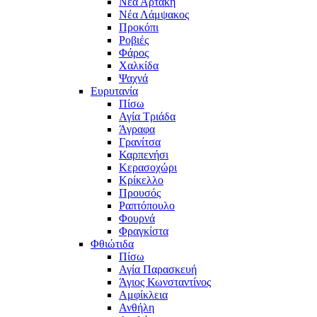
Νέα Αρτάκη
Νέα Λάμψακος
Προκόπι
Ροβιές
Φάρος
Χαλκίδα
Ψαχνά
Ευρυτανία
Πίσω
Αγία Τριάδα
Άγραφα
Γρανίτσα
Καρπενήσι
Κερασοχώρι
Κρίκελλο
Προυσός
Ραπτόπουλο
Φουρνά
Φραγκίστα
Φθιώτιδα
Πίσω
Αγία Παρασκευή
Άγιος Κωνσταντίνος
Αμφίκλεια
Ανθήλη