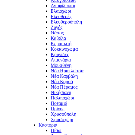
Αμυγδαλεών
Αντιφίλιπποι
Ελαιοχώρι
Ελευθερές
Ελευθερούπολη
Ζυγός
Θάσος
Καβάλα
Κεραμωτή
Κοκκινόχωμα
Κρηνίδες
Λιμενάρια
Μουσθένη
Νέα Ηρακλείτσα
Νέα Καρβάλη
Νέα Καρυά
Νέα Πέραμος
Νικήσιανη
Παλαιοχώρι
Ποταμιά
Πρίνος
Χρυσούπολη
Χρυσοχώρι
Καστοριά
Πίσω