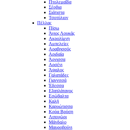
Πτολεμαΐδα
Σέρβια
Σιάτιστα
Τσοτύλιον
Πέλλας
Πίσω
Άγιος Λουκάς
Ακρολίμνη
Αμπελείες
Αραβησσός
Αριδαία
Άρνισσα
Αρσένι
Άψαλος
Γαλατάδες
Γιαννιτσά
Έδεσσα
Εξαπλάτανος
Εσώβαλτα
Καλή
Καρυώτισσα
Κρύα Βρύση
Λιποχώρι
Μάνδαλο
Μαυροβούνι