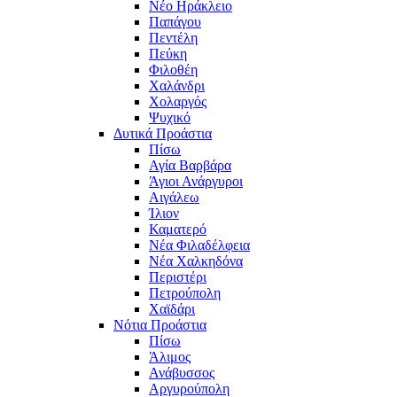
Νέο Ηράκλειο
Παπάγου
Πεντέλη
Πεύκη
Φιλοθέη
Χαλάνδρι
Χολαργός
Ψυχικό
Δυτικά Προάστια
Πίσω
Αγία Βαρβάρα
Άγιοι Ανάργυροι
Αιγάλεω
Ίλιον
Καματερό
Νέα Φιλαδέλφεια
Νέα Χαλκηδόνα
Περιστέρι
Πετρούπολη
Χαϊδάρι
Νότια Προάστια
Πίσω
Άλιμος
Ανάβυσσος
Αργυρούπολη