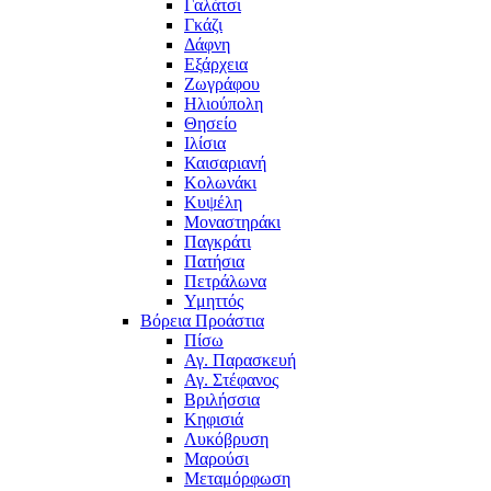
Γαλάτσι
Γκάζι
Δάφνη
Εξάρχεια
Ζωγράφου
Ηλιούπολη
Θησείο
Ιλίσια
Καισαριανή
Κολωνάκι
Κυψέλη
Μοναστηράκι
Παγκράτι
Πατήσια
Πετράλωνα
Υμηττός
Βόρεια Προάστια
Πίσω
Αγ. Παρασκευή
Αγ. Στέφανος
Βριλήσσια
Κηφισιά
Λυκόβρυση
Μαρούσι
Μεταμόρφωση