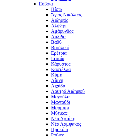
Εύβοια
Πίσω
Άγιος Νικόλαος
Αιδηψός
Αλιβέρι
Αμάρυνθος
Αυλίδα
Βαθύ
Βασιλικό
Ερέτρια
Ιστιαία
Κάρυστος
Καστέλλα
Κύμη
Λίμνη
Λιχάδα
Λουτρά Αιδηψού
Μαγούλα
Μαντούδι
Μαρμάρι
Μύτικας
Νέα Αρτάκη
Νέα Λάμψακος
Προκόπι
Ροβιές