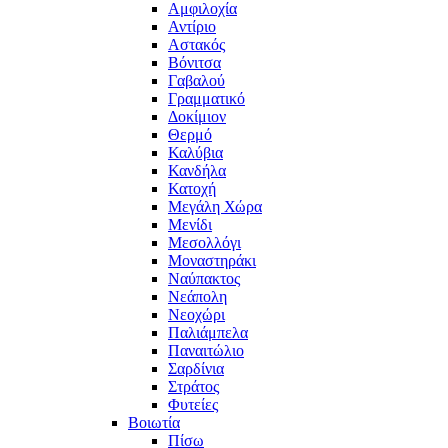
Αμφιλοχία
Αντίριο
Αστακός
Βόνιτσα
Γαβαλού
Γραμματικό
Δοκίμιον
Θερμό
Καλύβια
Κανδήλα
Κατοχή
Μεγάλη Χώρα
Μενίδι
Μεσολλόγι
Μοναστηράκι
Ναύπακτος
Νεάπολη
Νεοχώρι
Παλιάμπελα
Παναιτώλιο
Σαρδίνια
Στράτος
Φυτείες
Βοιωτία
Πίσω