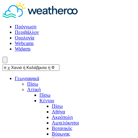
Πρόγνωση
Περιβάλλον
Ορολογία
Webcams
Widgets
Γεωγραφικά
Πίσω
Αττική
Πίσω
Κέντρο
Πίσω
Αθήνα
Ακρόπολη
Αμπελόκηποι
Βοτανικός
Βύρωνας