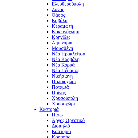
Ελευθερούπολη
Ζυγός
Θάσος
Καβάλα
Κεραμωτή
Κοκκινόχωμα
Κρηνίδες
Λιμενάρια
Μουσθένη
Νέα Ηρακλείτσα
Νέα Καρβάλη
Νέα Καρυά
Νέα Πέραμος
Νικήσιανη
Παλαιοχώρι
Ποταμιά
Πρίνος
Χρυσούπολη
Χρυσοχώρι
Καστοριά
Πίσω
Άργος Ορεστικό
Δισπηλιό
Καστοριά
Κορησός