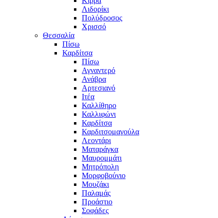
Κίρρα
Λιδορίκι
Πολύδροσος
Χρισσό
Θεσσαλία
Πίσω
Καρδίτσα
Πίσω
Αγναντερό
Ανάβρα
Αρτεσιανό
Ιτέα
Καλλίθηρο
Καλλιφώνι
Καρδίτσα
Καρδιτσομαγούλα
Λεοντάρι
Ματαράγκα
Μαυρομμάτι
Μητρόπολη
Μορφοβούνιο
Μουζάκι
Παλαμάς
Προάστιο
Σοφάδες