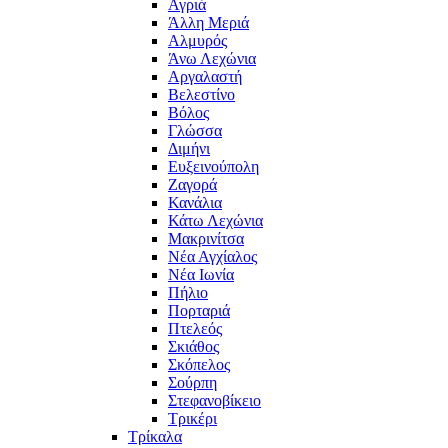
Αγριά
Άλλη Μεριά
Αλμυρός
Άνω Λεχώνια
Αργαλαστή
Βελεστίνο
Βόλος
Γλώσσα
Διμήνι
Ευξεινούπολη
Ζαγορά
Κανάλια
Κάτω Λεχώνια
Μακρινίτσα
Νέα Αγχίαλος
Νέα Ιωνία
Πήλιο
Πορταριά
Πτελεός
Σκιάθος
Σκόπελος
Σούρπη
Στεφανοβίκειο
Τρικέρι
Τρίκαλα