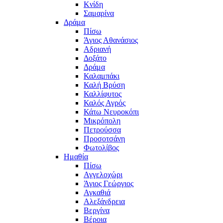
Κνίδη
Σαμαρίνα
Δράμα
Πίσω
Άγιος Αθανάσιος
Αδριανή
Δοξάτο
Δράμα
Καλαμπάκι
Καλή Βρύση
Καλλίφυτος
Καλός Αγρός
Κάτω Νευροκόπι
Μικρόπολη
Πετρούσσα
Προσοτσάνη
Φωτολίβος
Ημαθία
Πίσω
Αγγελοχώρι
Άγιος Γεώργιος
Αγκαθιά
Αλεξάνδρεια
Βεργίνα
Βέροια