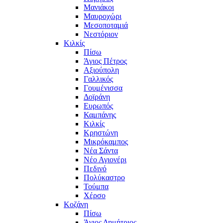
Μανιάκοι
Μαυροχώρι
Μεσοποταμιά
Νεστόριον
Κιλκίς
Πίσω
Άγιος Πέτρος
Αξιούπολη
Γαλλικός
Γουμένισσα
Δοϊράνη
Ευρωπός
Καμπάνης
Κιλκίς
Κρηστώνη
Μικρόκαμπος
Νέα Σάντα
Νέο Αγιονέρι
Πεδινό
Πολύκαστρο
Τούμπα
Χέρσο
Κοζάνη
Πίσω
Άγιος Δημήτριος