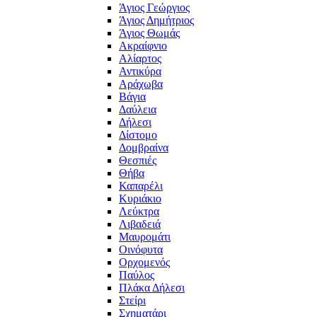
Άγιος Γεώργιος
Άγιος Δημήτριος
Άγιος Θωμάς
Ακραίφνιο
Αλίαρτος
Αντικύρα
Αράχωβα
Βάγια
Δαύλεια
Δήλεσι
Δίστομο
Δομβραίνα
Θεσπιές
Θήβα
Καπαρέλι
Κυριάκιο
Λεύκτρα
Λιβαδειά
Μαυρομάτι
Οινόφυτα
Ορχομενός
Παύλος
Πλάκα Δήλεσι
Στείρι
Σχηματάρι