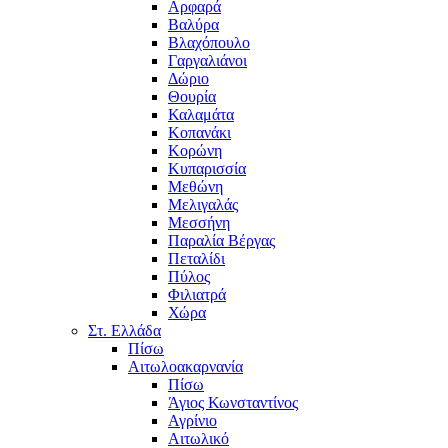
Αρφαρά
Βαλύρα
Βλαχόπουλο
Γαργαλιάνοι
Δώριο
Θουρία
Καλαμάτα
Κοπανάκι
Κορώνη
Κυπαρισσία
Μεθώνη
Μελιγαλάς
Μεσσήνη
Παραλία Βέργας
Πεταλίδι
Πύλος
Φιλιατρά
Χώρα
Στ. Ελλάδα
Πίσω
Αιτωλοακαρνανία
Πίσω
Άγιος Κωνσταντίνος
Αγρίνιο
Αιτωλικό