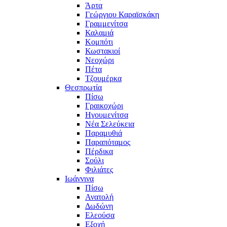
Άρτα
Γεώργιου Καραϊσκάκη
Γραμμενίτσα
Καλαμιά
Κομπότι
Κωστακιοί
Νεοχώρι
Πέτα
Τζουμέρκα
Θεσπρωτία
Πίσω
Γραικοχώρι
Ηγουμενίτσα
Νέα Σελεύκεια
Παραμυθιά
Παραπόταμος
Πέρδικα
Σούλι
Φιλιάτες
Ιωάννινα
Πίσω
Ανατολή
Δωδώνη
Ελεούσα
Εξοχή