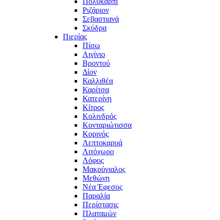
Πολυκάρπι
Ριζάριον
Σεβαστιανά
Σκύδρα
Πιερίας
Πίσω
Αιγίνιο
Βροντού
Δίον
Καλλιθέα
Καρίτσα
Κατερίνη
Κίτρος
Κολινδρός
Κονταριώτισσα
Κορινός
Λεπτοκαρυά
Λιτόχωρο
Λόφος
Μακρύγιαλος
Μεθώνη
Νέα Έφεσος
Παραλία
Περίστασις
Πλαταμών