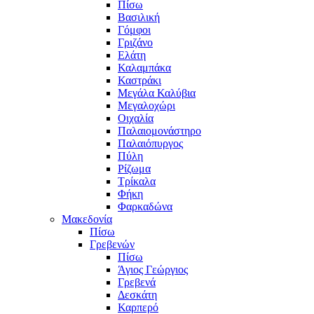
Πίσω
Βασιλική
Γόμφοι
Γριζάνο
Ελάτη
Καλαμπάκα
Καστράκι
Μεγάλα Καλύβια
Μεγαλοχώρι
Οιχαλία
Παλαιομονάστηρο
Παλαιόπυργος
Πύλη
Ρίζωμα
Τρίκαλα
Φήκη
Φαρκαδώνα
Μακεδονία
Πίσω
Γρεβενών
Πίσω
Άγιος Γεώργιος
Γρεβενά
Δεσκάτη
Καρπερό