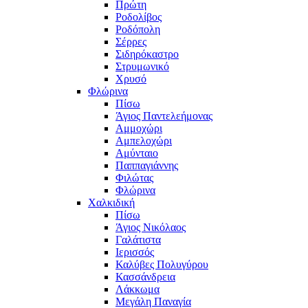
Πρώτη
Ροδολίβος
Ροδόπολη
Σέρρες
Σιδηρόκαστρο
Στρυμωνικό
Χρυσό
Φλώρινα
Πίσω
Άγιος Παντελεήμονας
Αμμοχώρι
Αμπελοχώρι
Αμύνταιο
Παππαγιάννης
Φιλώτας
Φλώρινα
Χαλκιδική
Πίσω
Άγιος Νικόλαος
Γαλάτιστα
Ιερισσός
Καλύβες Πολυγύρου
Κασσάνδρεια
Λάκκωμα
Μεγάλη Παναγία