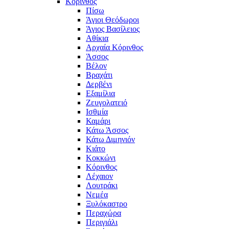
Κόρινθος
Πίσω
Άγιοι Θεόδωροι
Άγιος Βασίλειος
Αθίκια
Αρχαία Κόρινθος
Άσσος
Βέλον
Βραχάτι
Δερβένι
Εξαμίλια
Ζευγολατειό
Ισθμία
Καμάρι
Κάτω Άσσος
Κάτω Διμηνιόν
Κιάτο
Κοκκώνι
Κόρινθος
Λέχαιον
Λουτράκι
Νεμέα
Ξυλόκαστρο
Περαχώρα
Περιγιάλι