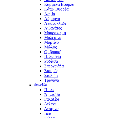
Καμμένα Βούρλα
Κάτω Τιθορέα
Λαμία
Λάρυμνα
Λειανοκλάδι
Λιβανάτες
Μακρακώμη
Μαλεσίνα
Μαρτίνο
Μώλος
Ομβριακή
Πελασγία
Ροδίτσα
Σπερχειάδα
Σταυρός
Στυλίδα
Τραγάνα
Φωκίδα
Πίσω
Άμφισσα
Γαλαξίδι
Δελφοί
Δεσφίνα
Ιτέα