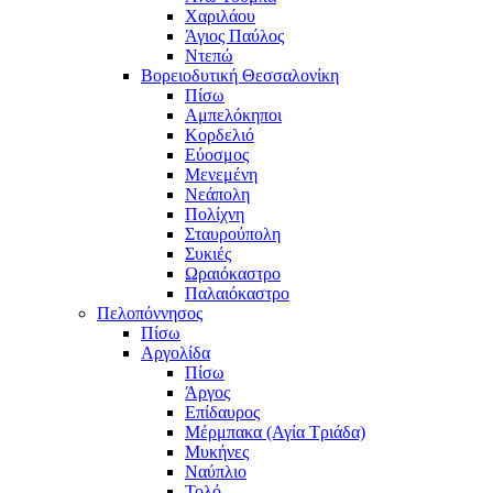
Χαριλάου
Άγιος Παύλος
Ντεπώ
Βορειοδυτική Θεσσαλονίκη
Πίσω
Αμπελόκηποι
Κορδελιό
Εύοσμος
Μενεμένη
Νεάπολη
Πολίχνη
Σταυρούπολη
Συκιές
Ωραιόκαστρο
Παλαιόκαστρο
Πελοπόννησος
Πίσω
Αργολίδα
Πίσω
Άργος
Επίδαυρος
Μέρμπακα (Αγία Τριάδα)
Μυκήνες
Ναύπλιο
Τολό