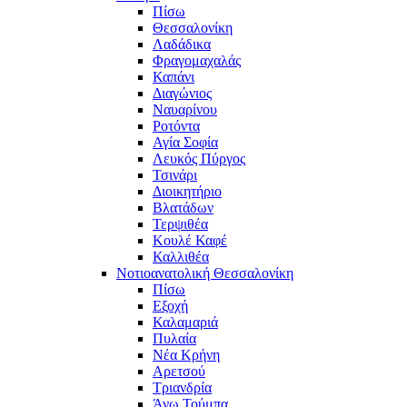
Πίσω
Θεσσαλονίκη
Λαδάδικα
Φραγομαχαλάς
Καπάνι
Διαγώνιος
Ναυαρίνου
Ροτόντα
Αγία Σοφία
Λευκός Πύργος
Τσινάρι
Διοικητήριο
Βλατάδων
Τερψιθέα
Κουλέ Καφέ
Καλλιθέα
Νοτιοανατολική Θεσσαλονίκη
Πίσω
Εξοχή
Καλαμαριά
Πυλαία
Νέα Κρήνη
Αρετσού
Τριανδρία
Άνω Τούμπα