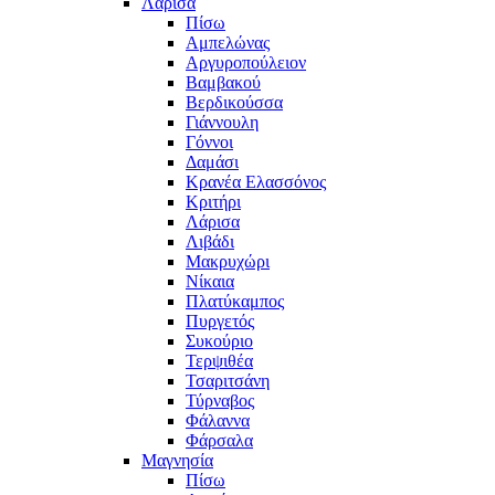
Λάρισα
Πίσω
Αμπελώνας
Αργυροπούλειον
Βαμβακού
Βερδικούσσα
Γιάννουλη
Γόννοι
Δαμάσι
Κρανέα Ελασσόνος
Κριτήρι
Λάρισα
Λιβάδι
Μακρυχώρι
Νίκαια
Πλατύκαμπος
Πυργετός
Συκούριο
Τερψιθέα
Τσαριτσάνη
Τύρναβος
Φάλαννα
Φάρσαλα
Μαγνησία
Πίσω