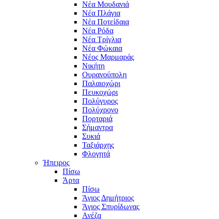
Νέα Μουδανιά
Νέα Πλάγια
Νέα Ποτείδαια
Νέα Ρόδα
Νέα Τρίγλια
Νέα Φώκαια
Νέος Μαρμαράς
Νικήτη
Ουρανούπολη
Παλαιοχώρι
Πευκοχώρι
Πολύγυρος
Πολύχρονο
Πορταριά
Σήμαντρα
Συκιά
Ταξιάρχης
Φλογητά
Ήπειρος
Πίσω
Άρτα
Πίσω
Άγιος Δημήτριος
Άγιος Σπυρίδωνας
Ανέζα