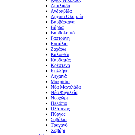
Άγιος Νικόλαος
Αμαλιάδα
Ανδραβίδα
Αρχαία Ολυμπία
Βαρβάσαινα
Βάρδα
Βαρθολομιό
Γαστούνη
Επιτάλιο
Ζαχάρω
Καλλιθέα
Καρδαμάς
Κρέστενα
Κυλλήνη
Λεχαινά
Μακρίσια
Νέα Μανολάδα
Νέα Φιγαλεία
Νεοχώρι
Πελόπιο
Πλάτανος
Πύργος
Σαβάλια
Τραγανό
Χαβάρι