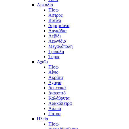
Αρκαδία
Πίσω
Άστρος
Βυτίνα
Δημητσάνα
Λαγκάδια
Λεβίδι
Λεωνίδιο
Μεγαλόπολη
Τρίπολη
Τυρός
Αχαΐα
Πίσω
Αίγιο
Ακράτα
Αχαγιά
Δεμένικα
Διακοπτό
Καλάβρυτα
Λακκόπετρα
Λάππα
Πάτρα
Ηλεία
Πίσω