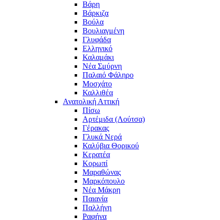
Βάρη
Βάρκιζα
Βούλα
Βουλιαγμένη
Γλυφάδα
Ελληνικό
Καλαμάκι
Νέα Σμύρνη
Παλαιό Φάληρο
Μοσχάτο
Καλλιθέα
Ανατολική Αττική
Πίσω
Αρτέμιδα (Λούτσα)
Γέρακας
Γλυκά Νερά
Καλύβια Θορικού
Κερατέα
Κορωπί
Μαραθώνας
Μαρκόπουλο
Νέα Μάκρη
Παιανία
Παλλήνη
Ραφήνα