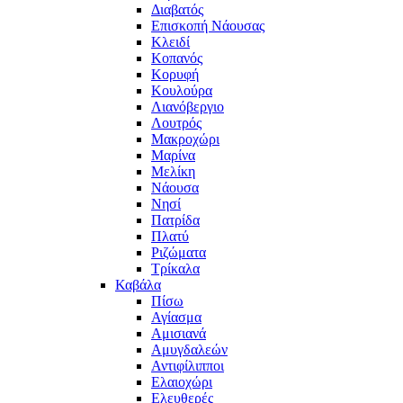
Διαβατός
Επισκοπή Νάουσας
Κλειδί
Κοπανός
Κορυφή
Κουλούρα
Λιανόβεργιο
Λουτρός
Μακροχώρι
Μαρίνα
Μελίκη
Νάουσα
Νησί
Πατρίδα
Πλατύ
Ριζώματα
Τρίκαλα
Καβάλα
Πίσω
Αγίασμα
Αμισιανά
Αμυγδαλεών
Αντιφίλιπποι
Ελαιοχώρι
Ελευθερές