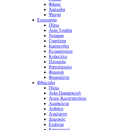
Φάρος
Χαλκίδα
Ψαχνά
Ευρυτανία
Πίσω
Αγία Τριάδα
Άγραφα
Γρανίτσα
Καρπενήσι
Κερασοχώρι
Κρίκελλο
Προυσός
Ραπτόπουλο
Φουρνά
Φραγκίστα
Φθιώτιδα
Πίσω
Αγία Παρασκευή
Άγιος Κωνσταντίνος
Αμφίκλεια
Ανθήλη
Αταλάντη
Δομοκός
Ελάτεια
Καινούργιο