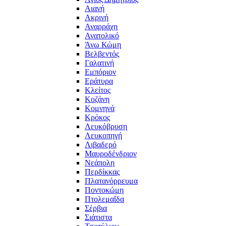
Αιανή
Ακρινή
Αναρράχη
Ανατολικό
Άνω Κώμη
Βελβεντός
Γαλατινή
Εμπόριον
Εράτυρα
Κλείτος
Κοζάνη
Κομνηνά
Κρόκος
Λευκόβρυση
Λευκοπηγή
Λιβαδερό
Μαυροδένδριον
Νεάπολη
Περδίκκας
Πλατανόρρευμα
Ποντοκώμη
Πτολεμαΐδα
Σέρβια
Σιάτιστα