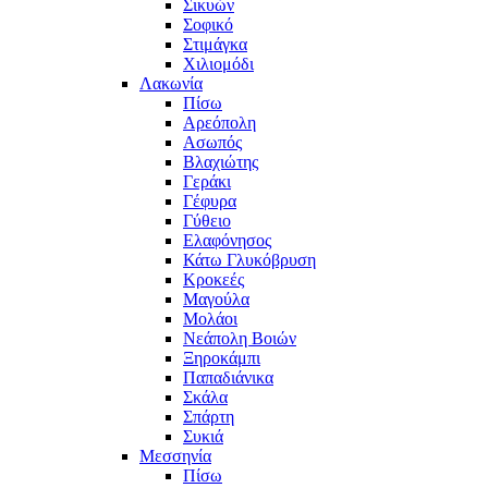
Σικυών
Σοφικό
Στιμάγκα
Χιλιομόδι
Λακωνία
Πίσω
Αρεόπολη
Ασωπός
Βλαχιώτης
Γεράκι
Γέφυρα
Γύθειο
Ελαφόνησος
Κάτω Γλυκόβρυση
Κροκεές
Μαγούλα
Μολάοι
Νεάπολη Βοιών
Ξηροκάμπι
Παπαδιάνικα
Σκάλα
Σπάρτη
Συκιά
Μεσσηνία
Πίσω