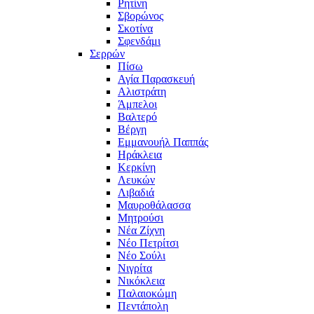
Ρητίνη
Σβορώνος
Σκοτίνα
Σφενδάμι
Σερρών
Πίσω
Αγία Παρασκευή
Αλιστράτη
Άμπελοι
Βαλτερό
Βέργη
Εμμανουήλ Παππάς
Ηράκλεια
Κερκίνη
Λευκών
Λιβαδιά
Μαυροθάλασσα
Μητρούσι
Νέα Ζίχνη
Νέο Πετρίτσι
Νέο Σούλι
Νιγρίτα
Νικόκλεια
Παλαιοκώμη
Πεντάπολη