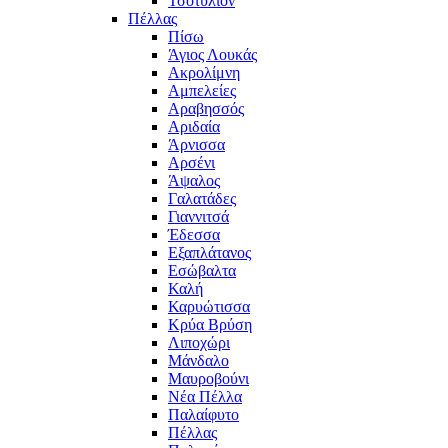
Τσοτύλιον
Πέλλας
Πίσω
Άγιος Λουκάς
Ακρολίμνη
Αμπελείες
Αραβησσός
Αριδαία
Άρνισσα
Αρσένι
Άψαλος
Γαλατάδες
Γιαννιτσά
Έδεσσα
Εξαπλάτανος
Εσώβαλτα
Καλή
Καρυώτισσα
Κρύα Βρύση
Λιποχώρι
Μάνδαλο
Μαυροβούνι
Νέα Πέλλα
Παλαίφυτο
Πέλλας