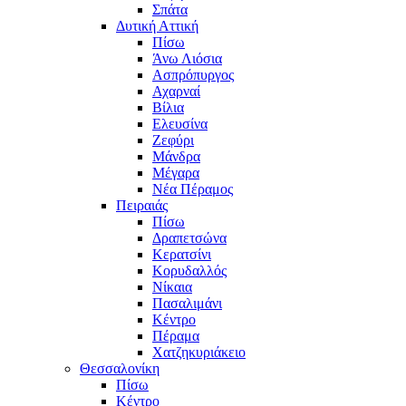
Σπάτα
Δυτική Αττική
Πίσω
Άνω Λιόσια
Ασπρόπυργος
Αχαρναί
Βίλια
Ελευσίνα
Ζεφύρι
Μάνδρα
Μέγαρα
Νέα Πέραμος
Πειραιάς
Πίσω
Δραπετσώνα
Κερατσίνι
Κορυδαλλός
Νίκαια
Πασαλιμάνι
Κέντρο
Πέραμα
Χατζηκυριάκειο
Θεσσαλονίκη
Πίσω
Κέντρο