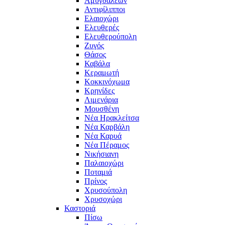
Αμυγδαλεών
Αντιφίλιπποι
Ελαιοχώρι
Ελευθερές
Ελευθερούπολη
Ζυγός
Θάσος
Καβάλα
Κεραμωτή
Κοκκινόχωμα
Κρηνίδες
Λιμενάρια
Μουσθένη
Νέα Ηρακλείτσα
Νέα Καρβάλη
Νέα Καρυά
Νέα Πέραμος
Νικήσιανη
Παλαιοχώρι
Ποταμιά
Πρίνος
Χρυσούπολη
Χρυσοχώρι
Καστοριά
Πίσω