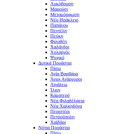
Λυκόβρυση
Μαρούσι
Μεταμόρφωση
Νέο Ηράκλειο
Παπάγου
Πεντέλη
Πεύκη
Φιλοθέη
Χαλάνδρι
Χολαργός
Ψυχικό
Δυτικά Προάστια
Πίσω
Αγία Βαρβάρα
Άγιοι Ανάργυροι
Αιγάλεω
Ίλιον
Καματερό
Νέα Φιλαδέλφεια
Νέα Χαλκηδόνα
Περιστέρι
Πετρούπολη
Χαϊδάρι
Νότια Προάστια
Πίσω