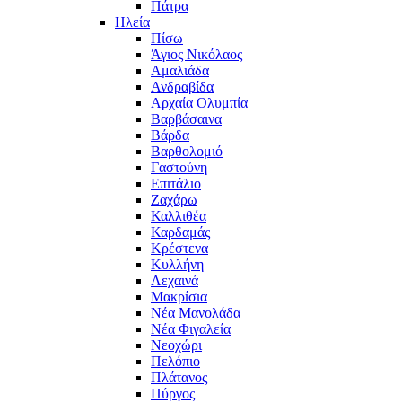
Πάτρα
Ηλεία
Πίσω
Άγιος Νικόλαος
Αμαλιάδα
Ανδραβίδα
Αρχαία Ολυμπία
Βαρβάσαινα
Βάρδα
Βαρθολομιό
Γαστούνη
Επιτάλιο
Ζαχάρω
Καλλιθέα
Καρδαμάς
Κρέστενα
Κυλλήνη
Λεχαινά
Μακρίσια
Νέα Μανολάδα
Νέα Φιγαλεία
Νεοχώρι
Πελόπιο
Πλάτανος
Πύργος