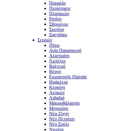
Παραλία
Περίστασις
Πλαταμών
Ρητίνη
Σβορώνος
Σκοτίνα
Σφενδάμι
Σερρών
Πίσω
Αγία Παρασκευή
Αλιστράτη
Άμπελοι
Βαλτερό
Βέργη
Εμμανουήλ Παππάς
Ηράκλεια
Κερκίνη
Λευκών
Λιβαδιά
Μαυροθάλασσα
Μητρούσι
Νέα Ζίχνη
Νέο Πετρίτσι
Νέο Σούλι
Νιγρίτα