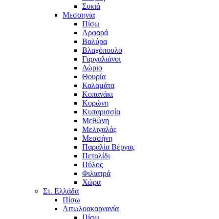
Συκιά
Μεσσηνία
Πίσω
Αρφαρά
Βαλύρα
Βλαχόπουλο
Γαργαλιάνοι
Δώριο
Θουρία
Καλαμάτα
Κοπανάκι
Κορώνη
Κυπαρισσία
Μεθώνη
Μελιγαλάς
Μεσσήνη
Παραλία Βέργας
Πεταλίδι
Πύλος
Φιλιατρά
Χώρα
Στ. Ελλάδα
Πίσω
Αιτωλοακαρνανία
Πίσω