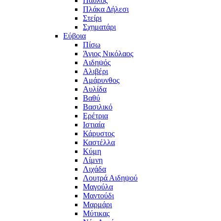
Παύλος
Πλάκα Δήλεσι
Στείρι
Σχηματάρι
Εύβοια
Πίσω
Άγιος Νικόλαος
Αιδηψός
Αλιβέρι
Αμάρυνθος
Αυλίδα
Βαθύ
Βασιλικό
Ερέτρια
Ιστιαία
Κάρυστος
Καστέλλα
Κύμη
Λίμνη
Λιχάδα
Λουτρά Αιδηψού
Μαγούλα
Μαντούδι
Μαρμάρι
Μύτικας