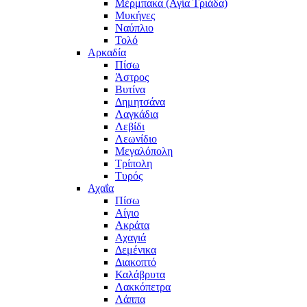
Μέρμπακα (Αγία Τριάδα)
Μυκήνες
Ναύπλιο
Τολό
Αρκαδία
Πίσω
Άστρος
Βυτίνα
Δημητσάνα
Λαγκάδια
Λεβίδι
Λεωνίδιο
Μεγαλόπολη
Τρίπολη
Τυρός
Αχαΐα
Πίσω
Αίγιο
Ακράτα
Αχαγιά
Δεμένικα
Διακοπτό
Καλάβρυτα
Λακκόπετρα
Λάππα