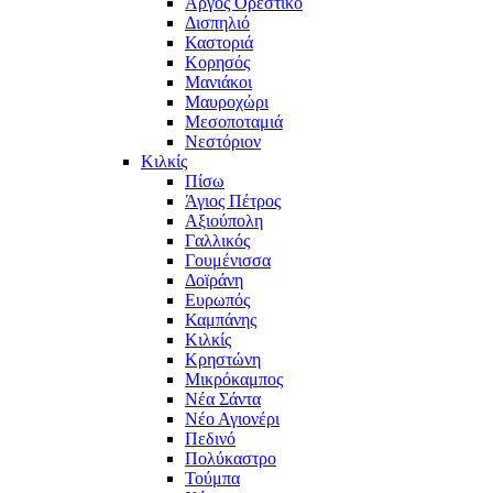
Άργος Ορεστικό
Δισπηλιό
Καστοριά
Κορησός
Μανιάκοι
Μαυροχώρι
Μεσοποταμιά
Νεστόριον
Κιλκίς
Πίσω
Άγιος Πέτρος
Αξιούπολη
Γαλλικός
Γουμένισσα
Δοϊράνη
Ευρωπός
Καμπάνης
Κιλκίς
Κρηστώνη
Μικρόκαμπος
Νέα Σάντα
Νέο Αγιονέρι
Πεδινό
Πολύκαστρο
Τούμπα