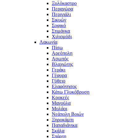
Ξυλόκαστρο
Περαχώρα
Περιγιάλι
Σικυών
Σοφικό
Στιμάγκα
Χιλιομόδι
Λακωνία
Πίσω
Αρεόπολη
Ασωπός
Βλαχιώτης
Γεράκι
Γέφυρα
Γύθειο
Ελαφόνησος
Κάτω Γλυκόβρυση
Κροκεές
Μαγούλα
Μολάοι
Νεάπολη Βοιών
Ξηροκάμπι
Παπαδιάνικα
Σκάλα
Σπάρτη