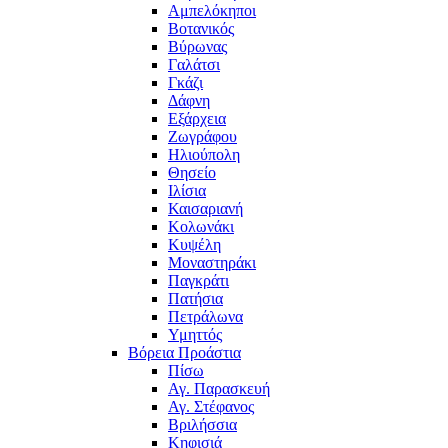
Αμπελόκηποι
Βοτανικός
Βύρωνας
Γαλάτσι
Γκάζι
Δάφνη
Εξάρχεια
Ζωγράφου
Ηλιούπολη
Θησείο
Ιλίσια
Καισαριανή
Κολωνάκι
Κυψέλη
Μοναστηράκι
Παγκράτι
Πατήσια
Πετράλωνα
Υμηττός
Βόρεια Προάστια
Πίσω
Αγ. Παρασκευή
Αγ. Στέφανος
Βριλήσσια
Κηφισιά