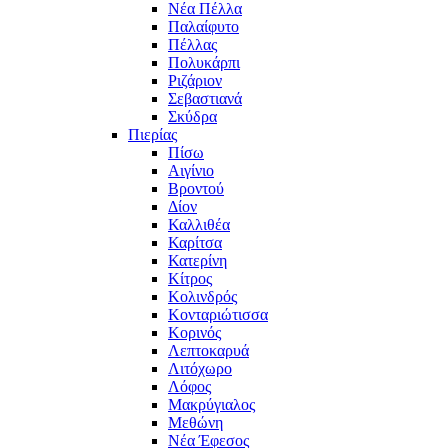
Νέα Πέλλα
Παλαίφυτο
Πέλλας
Πολυκάρπι
Ριζάριον
Σεβαστιανά
Σκύδρα
Πιερίας
Πίσω
Αιγίνιο
Βροντού
Δίον
Καλλιθέα
Καρίτσα
Κατερίνη
Κίτρος
Κολινδρός
Κονταριώτισσα
Κορινός
Λεπτοκαρυά
Λιτόχωρο
Λόφος
Μακρύγιαλος
Μεθώνη
Νέα Έφεσος