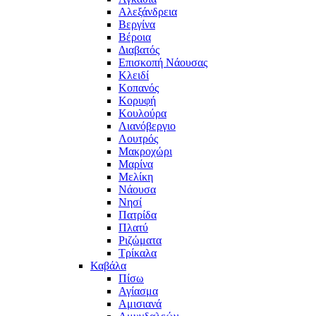
Αλεξάνδρεια
Βεργίνα
Βέροια
Διαβατός
Επισκοπή Νάουσας
Κλειδί
Κοπανός
Κορυφή
Κουλούρα
Λιανόβεργιο
Λουτρός
Μακροχώρι
Μαρίνα
Μελίκη
Νάουσα
Νησί
Πατρίδα
Πλατύ
Ριζώματα
Τρίκαλα
Καβάλα
Πίσω
Αγίασμα
Αμισιανά