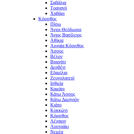
Σαβάλια
Τραγανό
Χαβάρι
Κόρινθος
Πίσω
Άγιοι Θεόδωροι
Άγιος Βασίλειος
Αθίκια
Αρχαία Κόρινθος
Άσσος
Βέλον
Βραχάτι
Δερβένι
Εξαμίλια
Ζευγολατειό
Ισθμία
Καμάρι
Κάτω Άσσος
Κάτω Διμηνιόν
Κιάτο
Κοκκώνι
Κόρινθος
Λέχαιον
Λουτράκι
Νεμέα