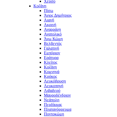
Χέρσο
Κοζάνη
Πίσω
Άγιος Δημήτριος
Αιανή
Ακρινή
Αναρράχη
Ανατολικό
Άνω Κώμη
Βελβεντός
Γαλατινή
Εμπόριον
Εράτυρα
Κλείτος
Κοζάνη
Κομνηνά
Κρόκος
Λευκόβρυση
Λευκοπηγή
Λιβαδερό
Μαυροδένδριον
Νεάπολη
Περδίκκας
Πλατανόρρευμα
Ποντοκώμη