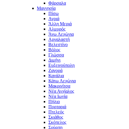
Φάρσαλα
Μαγνησία
Πίσω
Αγριά
Άλλη Μεριά
Αλμυρός
Άνω Λεχώνια
Αργαλαστή
Βελεστίνο
Βόλος
Γλώσσα
Διμήνι
Ευξεινούπολη
Ζαγορά
Κανάλια
Κάτω Λεχώνια
Μακρινίτσα
Νέα Αγχίαλος
Νέα Ιωνία
Πήλιο
Πορταριά
Πτελεός
Σκιάθος
Σκόπελος
Σούρπη