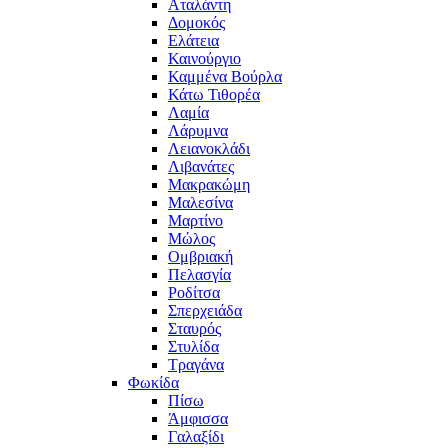
Αταλάντη
Δομοκός
Ελάτεια
Καινούργιο
Καμμένα Βούρλα
Κάτω Τιθορέα
Λαμία
Λάρυμνα
Λειανοκλάδι
Λιβανάτες
Μακρακώμη
Μαλεσίνα
Μαρτίνο
Μώλος
Ομβριακή
Πελασγία
Ροδίτσα
Σπερχειάδα
Σταυρός
Στυλίδα
Τραγάνα
Φωκίδα
Πίσω
Άμφισσα
Γαλαξίδι