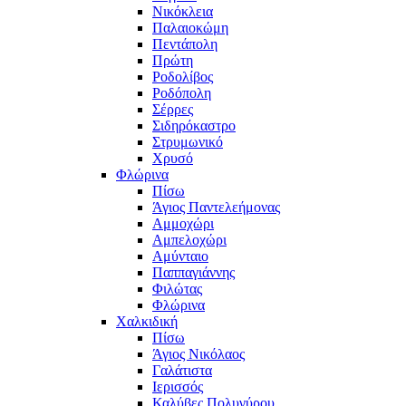
Νικόκλεια
Παλαιοκώμη
Πεντάπολη
Πρώτη
Ροδολίβος
Ροδόπολη
Σέρρες
Σιδηρόκαστρο
Στρυμωνικό
Χρυσό
Φλώρινα
Πίσω
Άγιος Παντελεήμονας
Αμμοχώρι
Αμπελοχώρι
Αμύνταιο
Παππαγιάννης
Φιλώτας
Φλώρινα
Χαλκιδική
Πίσω
Άγιος Νικόλαος
Γαλάτιστα
Ιερισσός
Καλύβες Πολυγύρου