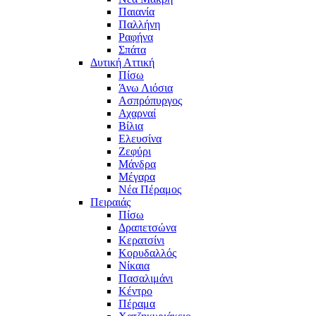
Παιανία
Παλλήνη
Ραφήνα
Σπάτα
Δυτική Αττική
Πίσω
Άνω Λιόσια
Ασπρόπυργος
Αχαρναί
Βίλια
Ελευσίνα
Ζεφύρι
Μάνδρα
Μέγαρα
Νέα Πέραμος
Πειραιάς
Πίσω
Δραπετσώνα
Κερατσίνι
Κορυδαλλός
Νίκαια
Πασαλιμάνι
Κέντρο
Πέραμα