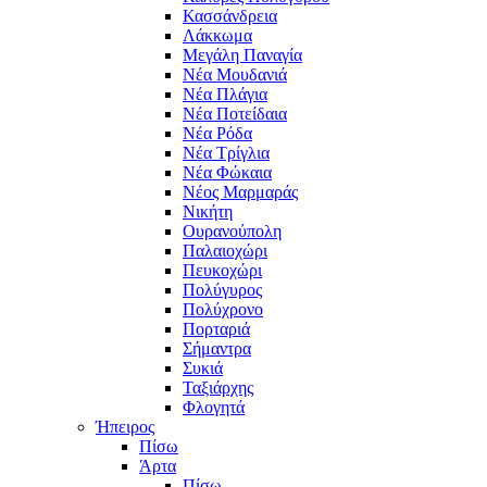
Κασσάνδρεια
Λάκκωμα
Μεγάλη Παναγία
Νέα Μουδανιά
Νέα Πλάγια
Νέα Ποτείδαια
Νέα Ρόδα
Νέα Τρίγλια
Νέα Φώκαια
Νέος Μαρμαράς
Νικήτη
Ουρανούπολη
Παλαιοχώρι
Πευκοχώρι
Πολύγυρος
Πολύχρονο
Πορταριά
Σήμαντρα
Συκιά
Ταξιάρχης
Φλογητά
Ήπειρος
Πίσω
Άρτα
Πίσω