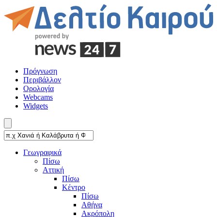
Πρόγνωση
Περιβάλλον
Ορολογία
Webcams
Widgets
Γεωγραφικά
Πίσω
Αττική
Πίσω
Κέντρο
Πίσω
Αθήνα
Ακρόπολη