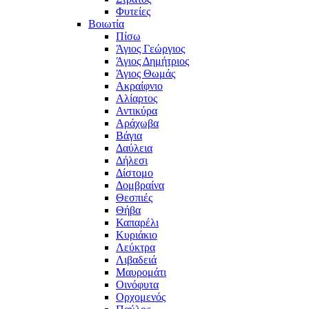
Φυτείες
Βοιωτία
Πίσω
Άγιος Γεώργιος
Άγιος Δημήτριος
Άγιος Θωμάς
Ακραίφνιο
Αλίαρτος
Αντικύρα
Αράχωβα
Βάγια
Δαύλεια
Δήλεσι
Δίστομο
Δομβραίνα
Θεσπιές
Θήβα
Καπαρέλι
Κυριάκιο
Λεύκτρα
Λιβαδειά
Μαυρομάτι
Οινόφυτα
Ορχομενός