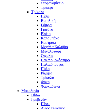
Στεφανοβίκειο
Τρικέρι
Τρίκαλα
Πίσω
Βασιλική
Γόμφοι
Γριζάνο
Ελάτη
Καλαμπάκα
Καστράκι
Μεγάλα Καλύβια
Μεγαλοχώρι
Οιχαλία
Παλαιομονάστηρο
Παλαιόπυργος
Πύλη
Ρίζωμα
Τρίκαλα
Φήκη
Φαρκαδώνα
Μακεδονία
Πίσω
Γρεβενών
Πίσω
Άγιος Γεώργιος