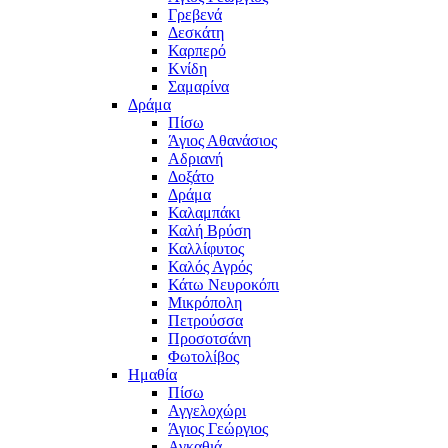
Γρεβενά
Δεσκάτη
Καρπερό
Κνίδη
Σαμαρίνα
Δράμα
Πίσω
Άγιος Αθανάσιος
Αδριανή
Δοξάτο
Δράμα
Καλαμπάκι
Καλή Βρύση
Καλλίφυτος
Καλός Αγρός
Κάτω Νευροκόπι
Μικρόπολη
Πετρούσσα
Προσοτσάνη
Φωτολίβος
Ημαθία
Πίσω
Αγγελοχώρι
Άγιος Γεώργιος
Αγκαθιά