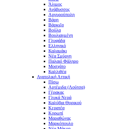
Άλιμος
Ανάβυσσος
Αργυρούπολη
Βάρη
Βάρκιζα
Βούλα
Βουλιαγμένη
Γλυφάδα
Ελληνικό
Καλαμάκι
Νέα Σμύρνη
Παλαιό Φάληρο
Μοσχάτο
Καλλιθέα
Ανατολική Αττική
Πίσω
Αρτέμιδα (Λούτσα)
Γέρακας
Γλυκά Νερά
Καλύβια Θορικού
Κερατέα
Κορωπί
Μαραθώνας
Μαρκόπουλο
Νέα Μάκρη