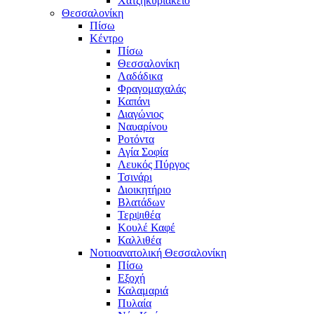
Χατζηκυριάκειο
Θεσσαλονίκη
Πίσω
Κέντρο
Πίσω
Θεσσαλονίκη
Λαδάδικα
Φραγομαχαλάς
Καπάνι
Διαγώνιος
Ναυαρίνου
Ροτόντα
Αγία Σοφία
Λευκός Πύργος
Τσινάρι
Διοικητήριο
Βλατάδων
Τερψιθέα
Κουλέ Καφέ
Καλλιθέα
Νοτιοανατολική Θεσσαλονίκη
Πίσω
Εξοχή
Καλαμαριά
Πυλαία