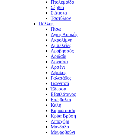
Πτολεμαΐδα
Σέρβια
Σιάτιστα
Τσοτύλιον
Πέλλας
Πίσω
Άγιος Λουκάς
Ακρολίμνη
Αμπελείες
Αραβησσός
Αριδαία
Άρνισσα
Αρσένι
Άψαλος
Γαλατάδες
Γιαννιτσά
Έδεσσα
Εξαπλάτανος
Εσώβαλτα
Καλή
Καρυώτισσα
Κρύα Βρύση
Λιποχώρι
Μάνδαλο
Μαυροβούνι