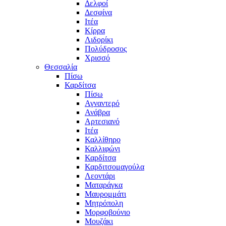
Δελφοί
Δεσφίνα
Ιτέα
Κίρρα
Λιδορίκι
Πολύδροσος
Χρισσό
Θεσσαλία
Πίσω
Καρδίτσα
Πίσω
Αγναντερό
Ανάβρα
Αρτεσιανό
Ιτέα
Καλλίθηρο
Καλλιφώνι
Καρδίτσα
Καρδιτσομαγούλα
Λεοντάρι
Ματαράγκα
Μαυρομμάτι
Μητρόπολη
Μορφοβούνιο
Μουζάκι