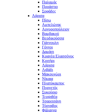
Παλαμάς
Προάστιο
Σοφάδες
Λάρισα
Πίσω
Αμπελώνας
Αργυροπούλειον
Βαμβακού
Βερδικούσσα
Γιάννουλη
Γόννοι
Δαμάσι
Κρανέα Ελασσόνος
Κριτήρι
Λάρισα
Λιβάδι
Μακρυχώρι
Νίκαια
Πλατύκαμπος
Πυργετός
Συκούριο
Τερψιθέα
Τσαριτσάνη
Τύρναβος
Φάλαννα