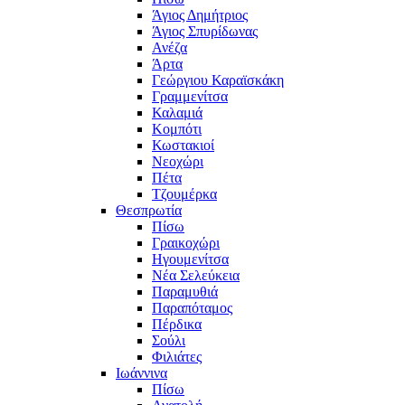
Άγιος Δημήτριος
Άγιος Σπυρίδωνας
Ανέζα
Άρτα
Γεώργιου Καραϊσκάκη
Γραμμενίτσα
Καλαμιά
Κομπότι
Κωστακιοί
Νεοχώρι
Πέτα
Τζουμέρκα
Θεσπρωτία
Πίσω
Γραικοχώρι
Ηγουμενίτσα
Νέα Σελεύκεια
Παραμυθιά
Παραπόταμος
Πέρδικα
Σούλι
Φιλιάτες
Ιωάννινα
Πίσω