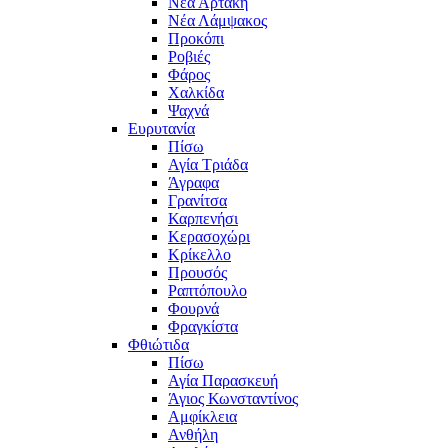
Νέα Αρτάκη
Νέα Λάμψακος
Προκόπι
Ροβιές
Φάρος
Χαλκίδα
Ψαχνά
Ευρυτανία
Πίσω
Αγία Τριάδα
Άγραφα
Γρανίτσα
Καρπενήσι
Κερασοχώρι
Κρίκελλο
Προυσός
Ραπτόπουλο
Φουρνά
Φραγκίστα
Φθιώτιδα
Πίσω
Αγία Παρασκευή
Άγιος Κωνσταντίνος
Αμφίκλεια
Ανθήλη