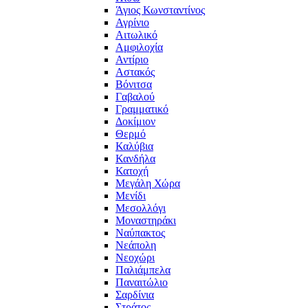
Άγιος Κωνσταντίνος
Αγρίνιο
Αιτωλικό
Αμφιλοχία
Αντίριο
Αστακός
Βόνιτσα
Γαβαλού
Γραμματικό
Δοκίμιον
Θερμό
Καλύβια
Κανδήλα
Κατοχή
Μεγάλη Χώρα
Μενίδι
Μεσολλόγι
Μοναστηράκι
Ναύπακτος
Νεάπολη
Νεοχώρι
Παλιάμπελα
Παναιτώλιο
Σαρδίνια
Στράτος