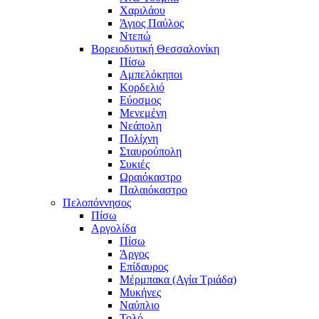
Χαριλάου
Άγιος Παύλος
Ντεπώ
Βορειοδυτική Θεσσαλονίκη
Πίσω
Αμπελόκηποι
Κορδελιό
Εύοσμος
Μενεμένη
Νεάπολη
Πολίχνη
Σταυρούπολη
Συκιές
Ωραιόκαστρο
Παλαιόκαστρο
Πελοπόννησος
Πίσω
Αργολίδα
Πίσω
Άργος
Επίδαυρος
Μέρμπακα (Αγία Τριάδα)
Μυκήνες
Ναύπλιο
Τολό