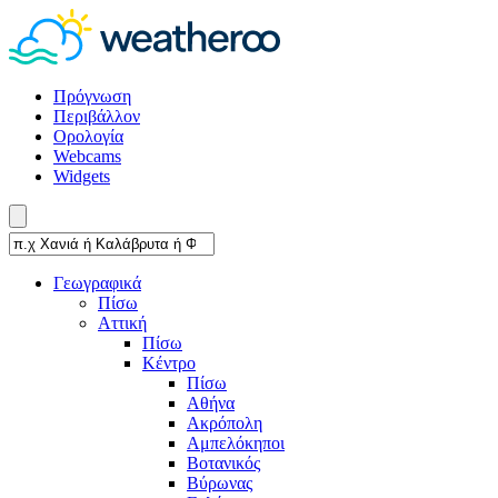
Πρόγνωση
Περιβάλλον
Ορολογία
Webcams
Widgets
Γεωγραφικά
Πίσω
Αττική
Πίσω
Κέντρο
Πίσω
Αθήνα
Ακρόπολη
Αμπελόκηποι
Βοτανικός
Βύρωνας