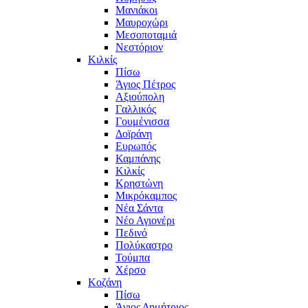
Μανιάκοι
Μαυροχώρι
Μεσοποταμιά
Νεστόριον
Κιλκίς
Πίσω
Άγιος Πέτρος
Αξιούπολη
Γαλλικός
Γουμένισσα
Δοϊράνη
Ευρωπός
Καμπάνης
Κιλκίς
Κρηστώνη
Μικρόκαμπος
Νέα Σάντα
Νέο Αγιονέρι
Πεδινό
Πολύκαστρο
Τούμπα
Χέρσο
Κοζάνη
Πίσω
Άγιος Δημήτριος