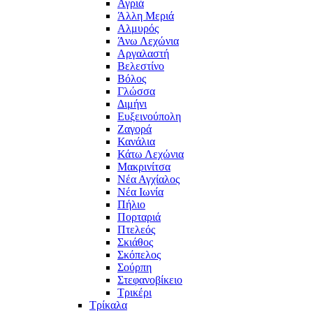
Αγριά
Άλλη Μεριά
Αλμυρός
Άνω Λεχώνια
Αργαλαστή
Βελεστίνο
Βόλος
Γλώσσα
Διμήνι
Ευξεινούπολη
Ζαγορά
Κανάλια
Κάτω Λεχώνια
Μακρινίτσα
Νέα Αγχίαλος
Νέα Ιωνία
Πήλιο
Πορταριά
Πτελεός
Σκιάθος
Σκόπελος
Σούρπη
Στεφανοβίκειο
Τρικέρι
Τρίκαλα