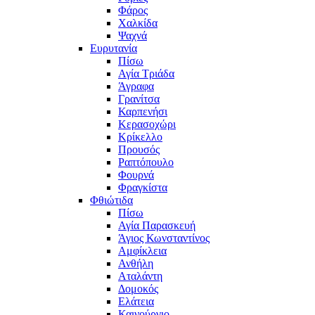
Φάρος
Χαλκίδα
Ψαχνά
Ευρυτανία
Πίσω
Αγία Τριάδα
Άγραφα
Γρανίτσα
Καρπενήσι
Κερασοχώρι
Κρίκελλο
Προυσός
Ραπτόπουλο
Φουρνά
Φραγκίστα
Φθιώτιδα
Πίσω
Αγία Παρασκευή
Άγιος Κωνσταντίνος
Αμφίκλεια
Ανθήλη
Αταλάντη
Δομοκός
Ελάτεια
Καινούργιο