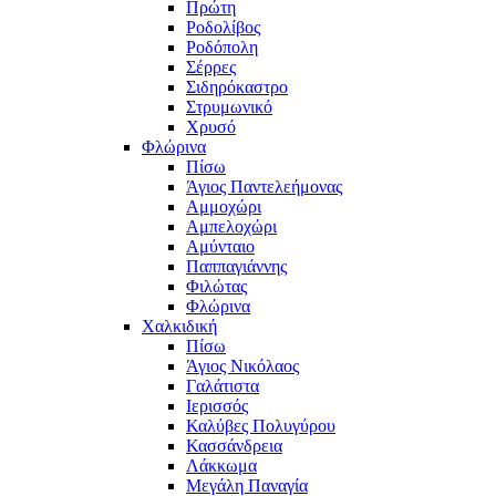
Πρώτη
Ροδολίβος
Ροδόπολη
Σέρρες
Σιδηρόκαστρο
Στρυμωνικό
Χρυσό
Φλώρινα
Πίσω
Άγιος Παντελεήμονας
Αμμοχώρι
Αμπελοχώρι
Αμύνταιο
Παππαγιάννης
Φιλώτας
Φλώρινα
Χαλκιδική
Πίσω
Άγιος Νικόλαος
Γαλάτιστα
Ιερισσός
Καλύβες Πολυγύρου
Κασσάνδρεια
Λάκκωμα
Μεγάλη Παναγία