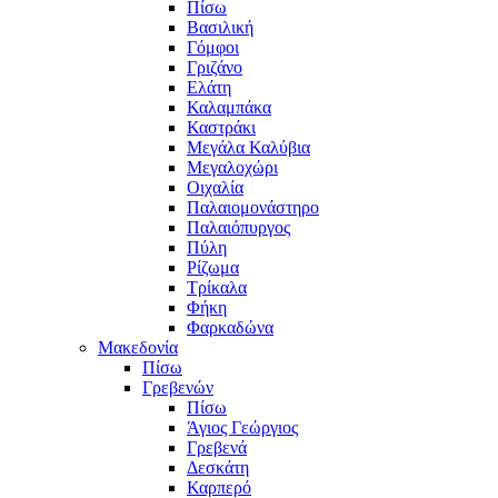
Πίσω
Βασιλική
Γόμφοι
Γριζάνο
Ελάτη
Καλαμπάκα
Καστράκι
Μεγάλα Καλύβια
Μεγαλοχώρι
Οιχαλία
Παλαιομονάστηρο
Παλαιόπυργος
Πύλη
Ρίζωμα
Τρίκαλα
Φήκη
Φαρκαδώνα
Μακεδονία
Πίσω
Γρεβενών
Πίσω
Άγιος Γεώργιος
Γρεβενά
Δεσκάτη
Καρπερό