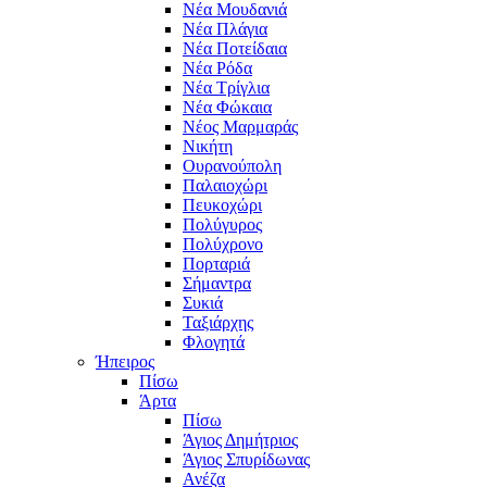
Νέα Μουδανιά
Νέα Πλάγια
Νέα Ποτείδαια
Νέα Ρόδα
Νέα Τρίγλια
Νέα Φώκαια
Νέος Μαρμαράς
Νικήτη
Ουρανούπολη
Παλαιοχώρι
Πευκοχώρι
Πολύγυρος
Πολύχρονο
Πορταριά
Σήμαντρα
Συκιά
Ταξιάρχης
Φλογητά
Ήπειρος
Πίσω
Άρτα
Πίσω
Άγιος Δημήτριος
Άγιος Σπυρίδωνας
Ανέζα