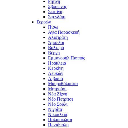
Ρητίνη
Σβορώνος
Σκοτίνα
Σφενδάμι
Σερρών
Πίσω
Αγία Παρασκευή
Αλιστράτη
Άμπελοι
Βαλτερό
Βέργη
Εμμανουήλ Παππάς
Ηράκλεια
Κερκίνη
Λευκών
Λιβαδιά
Μαυροθάλασσα
Μητρούσι
Νέα Ζίχνη
Νέο Πετρίτσι
Νέο Σούλι
Νιγρίτα
Νικόκλεια
Παλαιοκώμη
Πεντάπολη