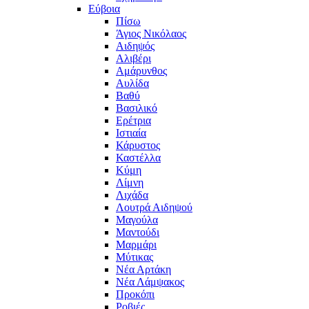
Εύβοια
Πίσω
Άγιος Νικόλαος
Αιδηψός
Αλιβέρι
Αμάρυνθος
Αυλίδα
Βαθύ
Βασιλικό
Ερέτρια
Ιστιαία
Κάρυστος
Καστέλλα
Κύμη
Λίμνη
Λιχάδα
Λουτρά Αιδηψού
Μαγούλα
Μαντούδι
Μαρμάρι
Μύτικας
Νέα Αρτάκη
Νέα Λάμψακος
Προκόπι
Ροβιές