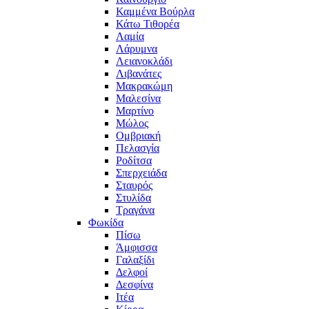
Καμμένα Βούρλα
Κάτω Τιθορέα
Λαμία
Λάρυμνα
Λειανοκλάδι
Λιβανάτες
Μακρακώμη
Μαλεσίνα
Μαρτίνο
Μώλος
Ομβριακή
Πελασγία
Ροδίτσα
Σπερχειάδα
Σταυρός
Στυλίδα
Τραγάνα
Φωκίδα
Πίσω
Άμφισσα
Γαλαξίδι
Δελφοί
Δεσφίνα
Ιτέα