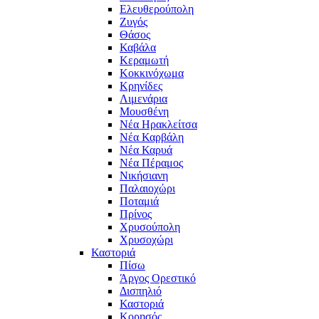
Ελευθερούπολη
Ζυγός
Θάσος
Καβάλα
Κεραμωτή
Κοκκινόχωμα
Κρηνίδες
Λιμενάρια
Μουσθένη
Νέα Ηρακλείτσα
Νέα Καρβάλη
Νέα Καρυά
Νέα Πέραμος
Νικήσιανη
Παλαιοχώρι
Ποταμιά
Πρίνος
Χρυσούπολη
Χρυσοχώρι
Καστοριά
Πίσω
Άργος Ορεστικό
Δισπηλιό
Καστοριά
Κορησός