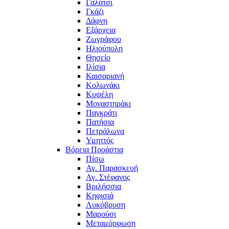
Γαλάτσι
Γκάζι
Δάφνη
Εξάρχεια
Ζωγράφου
Ηλιούπολη
Θησείο
Ιλίσια
Καισαριανή
Κολωνάκι
Κυψέλη
Μοναστηράκι
Παγκράτι
Πατήσια
Πετράλωνα
Υμηττός
Βόρεια Προάστια
Πίσω
Αγ. Παρασκευή
Αγ. Στέφανος
Βριλήσσια
Κηφισιά
Λυκόβρυση
Μαρούσι
Μεταμόρφωση