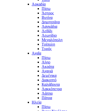
Αρκαδία
Πίσω
Άστρος
Βυτίνα
Δημητσάνα
Λαγκάδια
Λεβίδι
Λεωνίδιο
Μεγαλόπολη
Τρίπολη
Τυρός
Αχαΐα
Πίσω
Αίγιο
Ακράτα
Αχαγιά
Δεμένικα
Διακοπτό
Καλάβρυτα
Λακκόπετρα
Λάππα
Πάτρα
Ηλεία
Πίσω