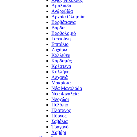
Άγιος Νικόλαος
Αμαλιάδα
Ανδραβίδα
Αρχαία Ολυμπία
Βαρβάσαινα
Βάρδα
Βαρθολομιό
Γαστούνη
Επιτάλιο
Ζαχάρω
Καλλιθέα
Καρδαμάς
Κρέστενα
Κυλλήνη
Λεχαινά
Μακρίσια
Νέα Μανολάδα
Νέα Φιγαλεία
Νεοχώρι
Πελόπιο
Πλάτανος
Πύργος
Σαβάλια
Τραγανό
Χαβάρι