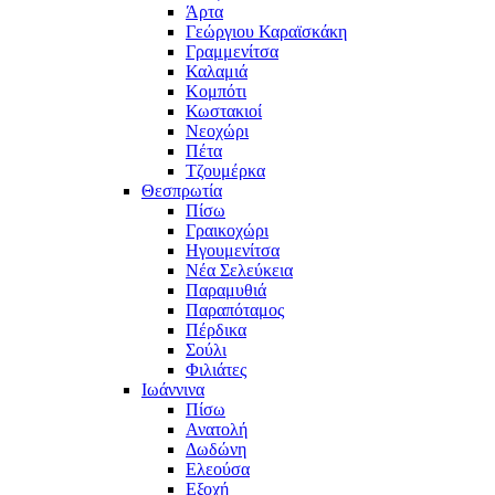
Άρτα
Γεώργιου Καραϊσκάκη
Γραμμενίτσα
Καλαμιά
Κομπότι
Κωστακιοί
Νεοχώρι
Πέτα
Τζουμέρκα
Θεσπρωτία
Πίσω
Γραικοχώρι
Ηγουμενίτσα
Νέα Σελεύκεια
Παραμυθιά
Παραπόταμος
Πέρδικα
Σούλι
Φιλιάτες
Ιωάννινα
Πίσω
Ανατολή
Δωδώνη
Ελεούσα
Εξοχή