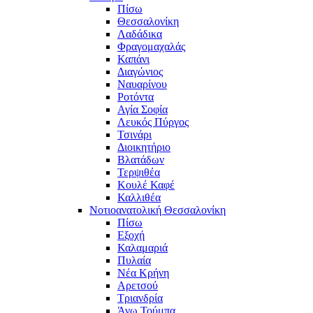
Πίσω
Θεσσαλονίκη
Λαδάδικα
Φραγομαχαλάς
Καπάνι
Διαγώνιος
Ναυαρίνου
Ροτόντα
Αγία Σοφία
Λευκός Πύργος
Τσινάρι
Διοικητήριο
Βλατάδων
Τερψιθέα
Κουλέ Καφέ
Καλλιθέα
Νοτιοανατολική Θεσσαλονίκη
Πίσω
Εξοχή
Καλαμαριά
Πυλαία
Νέα Κρήνη
Αρετσού
Τριανδρία
Άνω Τούμπα