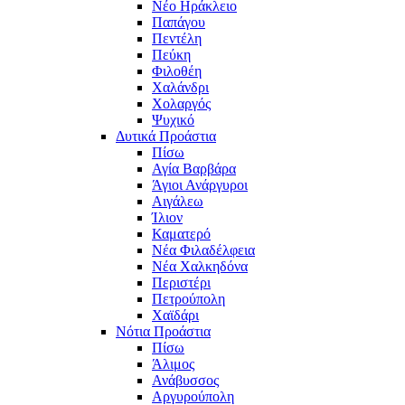
Νέο Ηράκλειο
Παπάγου
Πεντέλη
Πεύκη
Φιλοθέη
Χαλάνδρι
Χολαργός
Ψυχικό
Δυτικά Προάστια
Πίσω
Αγία Βαρβάρα
Άγιοι Ανάργυροι
Αιγάλεω
Ίλιον
Καματερό
Νέα Φιλαδέλφεια
Νέα Χαλκηδόνα
Περιστέρι
Πετρούπολη
Χαϊδάρι
Νότια Προάστια
Πίσω
Άλιμος
Ανάβυσσος
Αργυρούπολη