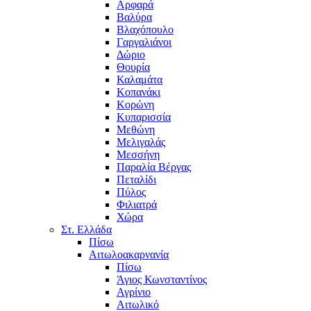
Αρφαρά
Βαλύρα
Βλαχόπουλο
Γαργαλιάνοι
Δώριο
Θουρία
Καλαμάτα
Κοπανάκι
Κορώνη
Κυπαρισσία
Μεθώνη
Μελιγαλάς
Μεσσήνη
Παραλία Βέργας
Πεταλίδι
Πύλος
Φιλιατρά
Χώρα
Στ. Ελλάδα
Πίσω
Αιτωλοακαρνανία
Πίσω
Άγιος Κωνσταντίνος
Αγρίνιο
Αιτωλικό