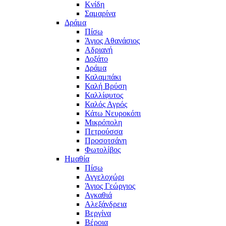
Κνίδη
Σαμαρίνα
Δράμα
Πίσω
Άγιος Αθανάσιος
Αδριανή
Δοξάτο
Δράμα
Καλαμπάκι
Καλή Βρύση
Καλλίφυτος
Καλός Αγρός
Κάτω Νευροκόπι
Μικρόπολη
Πετρούσσα
Προσοτσάνη
Φωτολίβος
Ημαθία
Πίσω
Αγγελοχώρι
Άγιος Γεώργιος
Αγκαθιά
Αλεξάνδρεια
Βεργίνα
Βέροια