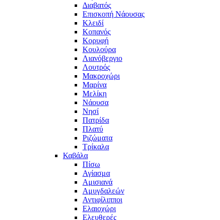
Διαβατός
Επισκοπή Νάουσας
Κλειδί
Κοπανός
Κορυφή
Κουλούρα
Λιανόβεργιο
Λουτρός
Μακροχώρι
Μαρίνα
Μελίκη
Νάουσα
Νησί
Πατρίδα
Πλατύ
Ριζώματα
Τρίκαλα
Καβάλα
Πίσω
Αγίασμα
Αμισιανά
Αμυγδαλεών
Αντιφίλιπποι
Ελαιοχώρι
Ελευθερές