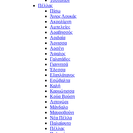
Τσοτύλιον
Πέλλας
Πίσω
Άγιος Λουκάς
Ακρολίμνη
Αμπελείες
Αραβησσός
Αριδαία
Άρνισσα
Αρσένι
Άψαλος
Γαλατάδες
Γιαννιτσά
Έδεσσα
Εξαπλάτανος
Εσώβαλτα
Καλή
Καρυώτισσα
Κρύα Βρύση
Λιποχώρι
Μάνδαλο
Μαυροβούνι
Νέα Πέλλα
Παλαίφυτο
Πέλλας