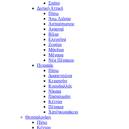
Σπάτα
Δυτική Αττική
Πίσω
Άνω Λιόσια
Ασπρόπυργος
Αχαρναί
Βίλια
Ελευσίνα
Ζεφύρι
Μάνδρα
Μέγαρα
Νέα Πέραμος
Πειραιάς
Πίσω
Δραπετσώνα
Κερατσίνι
Κορυδαλλός
Νίκαια
Πασαλιμάνι
Κέντρο
Πέραμα
Χατζηκυριάκειο
Θεσσαλονίκη
Πίσω
Κέντρο