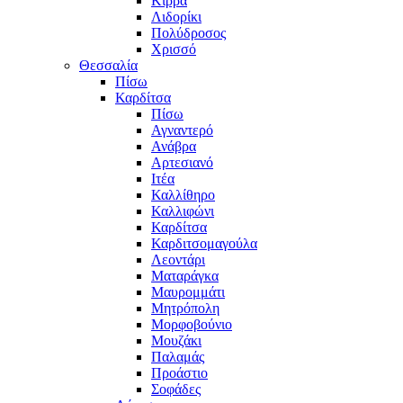
Κίρρα
Λιδορίκι
Πολύδροσος
Χρισσό
Θεσσαλία
Πίσω
Καρδίτσα
Πίσω
Αγναντερό
Ανάβρα
Αρτεσιανό
Ιτέα
Καλλίθηρο
Καλλιφώνι
Καρδίτσα
Καρδιτσομαγούλα
Λεοντάρι
Ματαράγκα
Μαυρομμάτι
Μητρόπολη
Μορφοβούνιο
Μουζάκι
Παλαμάς
Προάστιο
Σοφάδες