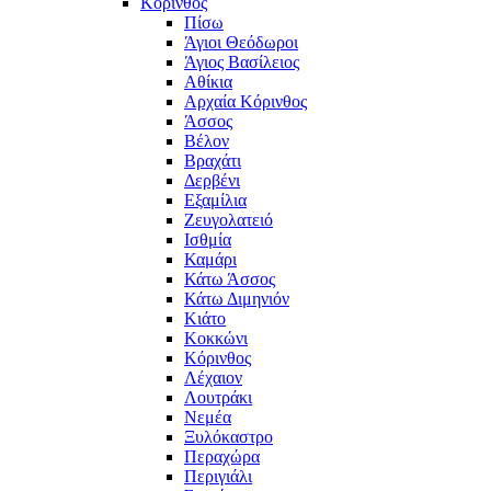
Κόρινθος
Πίσω
Άγιοι Θεόδωροι
Άγιος Βασίλειος
Αθίκια
Αρχαία Κόρινθος
Άσσος
Βέλον
Βραχάτι
Δερβένι
Εξαμίλια
Ζευγολατειό
Ισθμία
Καμάρι
Κάτω Άσσος
Κάτω Διμηνιόν
Κιάτο
Κοκκώνι
Κόρινθος
Λέχαιον
Λουτράκι
Νεμέα
Ξυλόκαστρο
Περαχώρα
Περιγιάλι