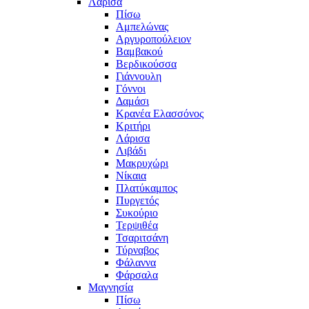
Λάρισα
Πίσω
Αμπελώνας
Αργυροπούλειον
Βαμβακού
Βερδικούσσα
Γιάννουλη
Γόννοι
Δαμάσι
Κρανέα Ελασσόνος
Κριτήρι
Λάρισα
Λιβάδι
Μακρυχώρι
Νίκαια
Πλατύκαμπος
Πυργετός
Συκούριο
Τερψιθέα
Τσαριτσάνη
Τύρναβος
Φάλαννα
Φάρσαλα
Μαγνησία
Πίσω