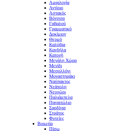
Αμφιλοχία
Αντίριο
Αστακός
Βόνιτσα
Γαβαλού
Γραμματικό
Δοκίμιον
Θερμό
Καλύβια
Κανδήλα
Κατοχή
Μεγάλη Χώρα
Μενίδι
Μεσολλόγι
Μοναστηράκι
Ναύπακτος
Νεάπολη
Νεοχώρι
Παλιάμπελα
Παναιτώλιο
Σαρδίνια
Στράτος
Φυτείες
Βοιωτία
Πίσω