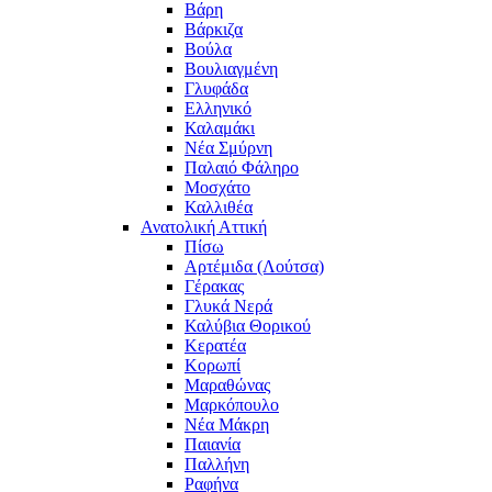
Βάρη
Βάρκιζα
Βούλα
Βουλιαγμένη
Γλυφάδα
Ελληνικό
Καλαμάκι
Νέα Σμύρνη
Παλαιό Φάληρο
Μοσχάτο
Καλλιθέα
Ανατολική Αττική
Πίσω
Αρτέμιδα (Λούτσα)
Γέρακας
Γλυκά Νερά
Καλύβια Θορικού
Κερατέα
Κορωπί
Μαραθώνας
Μαρκόπουλο
Νέα Μάκρη
Παιανία
Παλλήνη
Ραφήνα