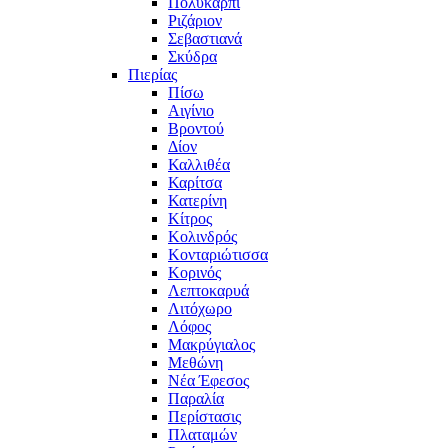
Πολυκάρπι
Ριζάριον
Σεβαστιανά
Σκύδρα
Πιερίας
Πίσω
Αιγίνιο
Βροντού
Δίον
Καλλιθέα
Καρίτσα
Κατερίνη
Κίτρος
Κολινδρός
Κονταριώτισσα
Κορινός
Λεπτοκαρυά
Λιτόχωρο
Λόφος
Μακρύγιαλος
Μεθώνη
Νέα Έφεσος
Παραλία
Περίστασις
Πλαταμών