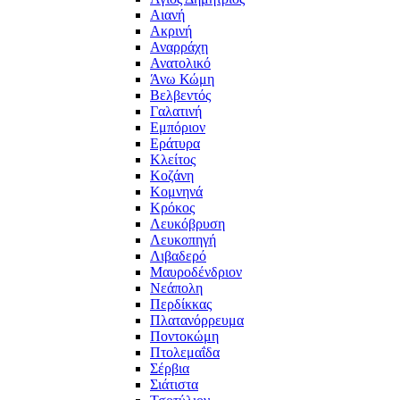
Αιανή
Ακρινή
Αναρράχη
Ανατολικό
Άνω Κώμη
Βελβεντός
Γαλατινή
Εμπόριον
Εράτυρα
Κλείτος
Κοζάνη
Κομνηνά
Κρόκος
Λευκόβρυση
Λευκοπηγή
Λιβαδερό
Μαυροδένδριον
Νεάπολη
Περδίκκας
Πλατανόρρευμα
Ποντοκώμη
Πτολεμαΐδα
Σέρβια
Σιάτιστα