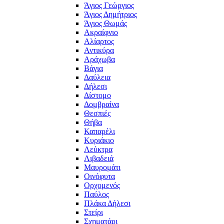
Άγιος Γεώργιος
Άγιος Δημήτριος
Άγιος Θωμάς
Ακραίφνιο
Αλίαρτος
Αντικύρα
Αράχωβα
Βάγια
Δαύλεια
Δήλεσι
Δίστομο
Δομβραίνα
Θεσπιές
Θήβα
Καπαρέλι
Κυριάκιο
Λεύκτρα
Λιβαδειά
Μαυρομάτι
Οινόφυτα
Ορχομενός
Παύλος
Πλάκα Δήλεσι
Στείρι
Σχηματάρι