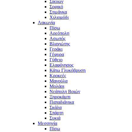
Σικυών
Σοφικό
Στιμάγκα
Χιλιομόδι
Λακωνία
Πίσω
Αρεόπολη
Ασωπός
Βλαχιώτης
Γεράκι
Γέφυρα
Γύθειο
Ελαφόνησος
Κάτω Γλυκόβρυση
Κροκεές
Μαγούλα
Μολάοι
Νεάπολη Βοιών
Ξηροκάμπι
Παπαδιάνικα
Σκάλα
Σπάρτη
Συκιά
Μεσσηνία
Πίσω