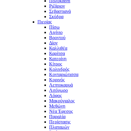
Πολυκάρπι
Ριζάριον
Σεβαστιανά
Σκύδρα
Πιερίας
Πίσω
Αιγίνιο
Βροντού
Δίον
Καλλιθέα
Καρίτσα
Κατερίνη
Κίτρος
Κολινδρός
Κονταριώτισσα
Κορινός
Λεπτοκαρυά
Λιτόχωρο
Λόφος
Μακρύγιαλος
Μεθώνη
Νέα Έφεσος
Παραλία
Περίστασις
Πλαταμών