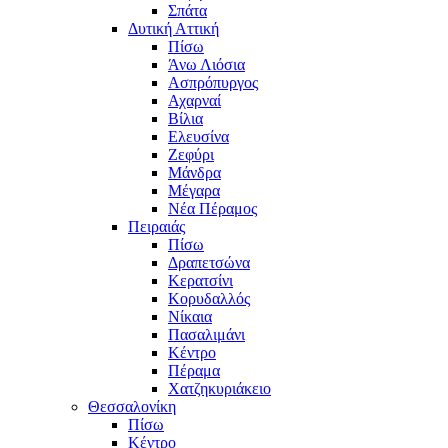
Σπάτα
Δυτική Αττική
Πίσω
Άνω Λιόσια
Ασπρόπυργος
Αχαρναί
Βίλια
Ελευσίνα
Ζεφύρι
Μάνδρα
Μέγαρα
Νέα Πέραμος
Πειραιάς
Πίσω
Δραπετσώνα
Κερατσίνι
Κορυδαλλός
Νίκαια
Πασαλιμάνι
Κέντρο
Πέραμα
Χατζηκυριάκειο
Θεσσαλονίκη
Πίσω
Κέντρο