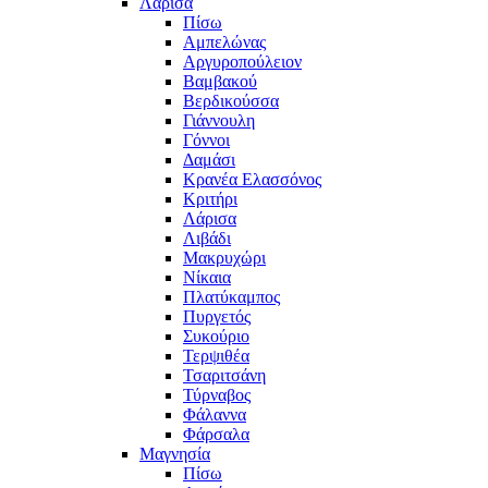
Λάρισα
Πίσω
Αμπελώνας
Αργυροπούλειον
Βαμβακού
Βερδικούσσα
Γιάννουλη
Γόννοι
Δαμάσι
Κρανέα Ελασσόνος
Κριτήρι
Λάρισα
Λιβάδι
Μακρυχώρι
Νίκαια
Πλατύκαμπος
Πυργετός
Συκούριο
Τερψιθέα
Τσαριτσάνη
Τύρναβος
Φάλαννα
Φάρσαλα
Μαγνησία
Πίσω