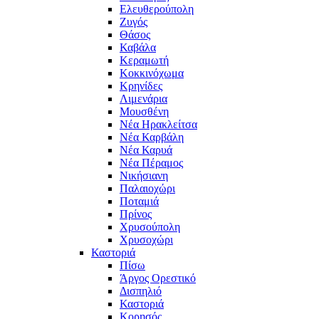
Ελευθερούπολη
Ζυγός
Θάσος
Καβάλα
Κεραμωτή
Κοκκινόχωμα
Κρηνίδες
Λιμενάρια
Μουσθένη
Νέα Ηρακλείτσα
Νέα Καρβάλη
Νέα Καρυά
Νέα Πέραμος
Νικήσιανη
Παλαιοχώρι
Ποταμιά
Πρίνος
Χρυσούπολη
Χρυσοχώρι
Καστοριά
Πίσω
Άργος Ορεστικό
Δισπηλιό
Καστοριά
Κορησός