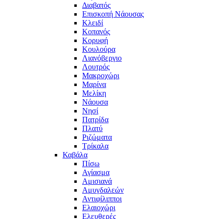
Διαβατός
Επισκοπή Νάουσας
Κλειδί
Κοπανός
Κορυφή
Κουλούρα
Λιανόβεργιο
Λουτρός
Μακροχώρι
Μαρίνα
Μελίκη
Νάουσα
Νησί
Πατρίδα
Πλατύ
Ριζώματα
Τρίκαλα
Καβάλα
Πίσω
Αγίασμα
Αμισιανά
Αμυγδαλεών
Αντιφίλιπποι
Ελαιοχώρι
Ελευθερές