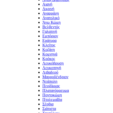
Αιανή
Ακρινή
Αναρράχη
Ανατολικό
Άνω Κώμη
Βελβεντός
Γαλατινή
Εμπόριον
Εράτυρα
Κλείτος
Κοζάνη
Κομνηνά
Κρόκος
Λευκόβρυση
Λευκοπηγή
Λιβαδερό
Μαυροδένδριον
Νεάπολη
Περδίκκας
Πλατανόρρευμα
Ποντοκώμη
Πτολεμαΐδα
Σέρβια
Σιάτιστα