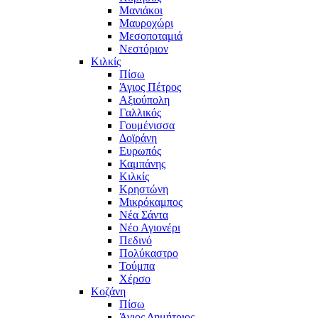
Μανιάκοι
Μαυροχώρι
Μεσοποταμιά
Νεστόριον
Κιλκίς
Πίσω
Άγιος Πέτρος
Αξιούπολη
Γαλλικός
Γουμένισσα
Δοϊράνη
Ευρωπός
Καμπάνης
Κιλκίς
Κρηστώνη
Μικρόκαμπος
Νέα Σάντα
Νέο Αγιονέρι
Πεδινό
Πολύκαστρο
Τούμπα
Χέρσο
Κοζάνη
Πίσω
Άγιος Δημήτριος