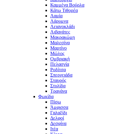
Καμμένα Βούρλα
Κάτω Τιθορέα
Λαμία
Λάρυμνα
Λειανοκλάδι
Λιβανάτες
Μακρακώμη
Μαλεσίνα
Μαρτίνο
Μώλος
Ομβριακή
Πελασγία
Ροδίτσα
Σπερχειάδα
Σταυρός
Στυλίδα
Τραγάνα
Φωκίδα
Πίσω
Άμφισσα
Γαλαξίδι
Δελφοί
Δεσφίνα
Ιτέα