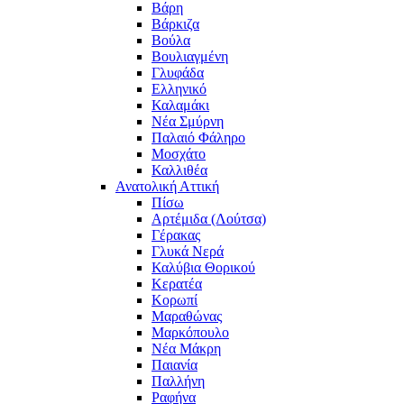
Βάρη
Βάρκιζα
Βούλα
Βουλιαγμένη
Γλυφάδα
Ελληνικό
Καλαμάκι
Νέα Σμύρνη
Παλαιό Φάληρο
Μοσχάτο
Καλλιθέα
Ανατολική Αττική
Πίσω
Αρτέμιδα (Λούτσα)
Γέρακας
Γλυκά Νερά
Καλύβια Θορικού
Κερατέα
Κορωπί
Μαραθώνας
Μαρκόπουλο
Νέα Μάκρη
Παιανία
Παλλήνη
Ραφήνα