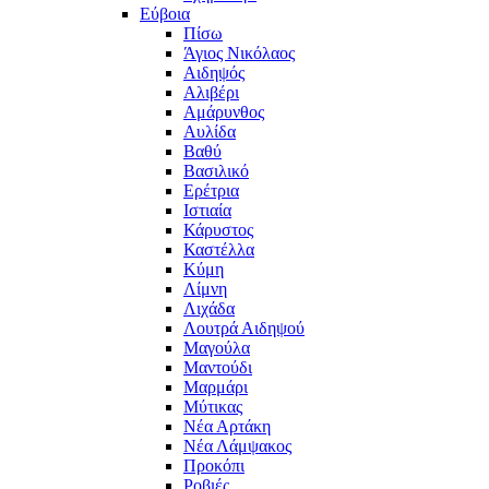
Εύβοια
Πίσω
Άγιος Νικόλαος
Αιδηψός
Αλιβέρι
Αμάρυνθος
Αυλίδα
Βαθύ
Βασιλικό
Ερέτρια
Ιστιαία
Κάρυστος
Καστέλλα
Κύμη
Λίμνη
Λιχάδα
Λουτρά Αιδηψού
Μαγούλα
Μαντούδι
Μαρμάρι
Μύτικας
Νέα Αρτάκη
Νέα Λάμψακος
Προκόπι
Ροβιές