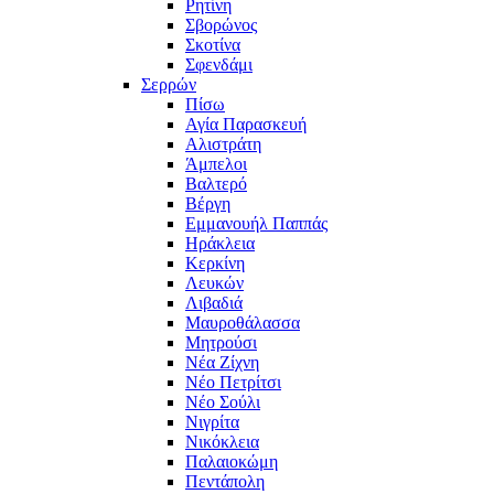
Ρητίνη
Σβορώνος
Σκοτίνα
Σφενδάμι
Σερρών
Πίσω
Αγία Παρασκευή
Αλιστράτη
Άμπελοι
Βαλτερό
Βέργη
Εμμανουήλ Παππάς
Ηράκλεια
Κερκίνη
Λευκών
Λιβαδιά
Μαυροθάλασσα
Μητρούσι
Νέα Ζίχνη
Νέο Πετρίτσι
Νέο Σούλι
Νιγρίτα
Νικόκλεια
Παλαιοκώμη
Πεντάπολη