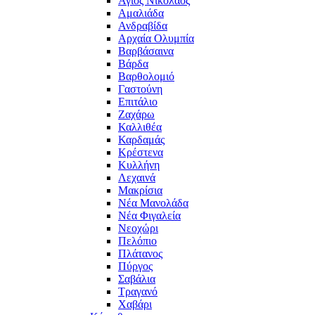
Άγιος Νικόλαος
Αμαλιάδα
Ανδραβίδα
Αρχαία Ολυμπία
Βαρβάσαινα
Βάρδα
Βαρθολομιό
Γαστούνη
Επιτάλιο
Ζαχάρω
Καλλιθέα
Καρδαμάς
Κρέστενα
Κυλλήνη
Λεχαινά
Μακρίσια
Νέα Μανολάδα
Νέα Φιγαλεία
Νεοχώρι
Πελόπιο
Πλάτανος
Πύργος
Σαβάλια
Τραγανό
Χαβάρι