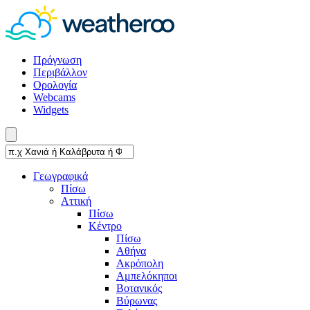
Πρόγνωση
Περιβάλλον
Ορολογία
Webcams
Widgets
Γεωγραφικά
Πίσω
Αττική
Πίσω
Κέντρο
Πίσω
Αθήνα
Ακρόπολη
Αμπελόκηποι
Βοτανικός
Βύρωνας