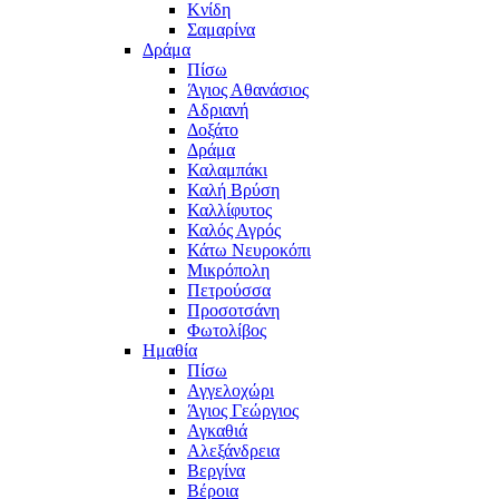
Κνίδη
Σαμαρίνα
Δράμα
Πίσω
Άγιος Αθανάσιος
Αδριανή
Δοξάτο
Δράμα
Καλαμπάκι
Καλή Βρύση
Καλλίφυτος
Καλός Αγρός
Κάτω Νευροκόπι
Μικρόπολη
Πετρούσσα
Προσοτσάνη
Φωτολίβος
Ημαθία
Πίσω
Αγγελοχώρι
Άγιος Γεώργιος
Αγκαθιά
Αλεξάνδρεια
Βεργίνα
Βέροια