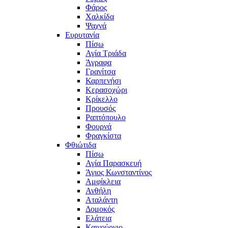
Φάρος
Χαλκίδα
Ψαχνά
Ευρυτανία
Πίσω
Αγία Τριάδα
Άγραφα
Γρανίτσα
Καρπενήσι
Κερασοχώρι
Κρίκελλο
Προυσός
Ραπτόπουλο
Φουρνά
Φραγκίστα
Φθιώτιδα
Πίσω
Αγία Παρασκευή
Άγιος Κωνσταντίνος
Αμφίκλεια
Ανθήλη
Αταλάντη
Δομοκός
Ελάτεια
Καινούργιο