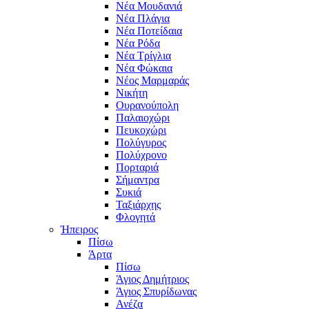
Νέα Μουδανιά
Νέα Πλάγια
Νέα Ποτείδαια
Νέα Ρόδα
Νέα Τρίγλια
Νέα Φώκαια
Νέος Μαρμαράς
Νικήτη
Ουρανούπολη
Παλαιοχώρι
Πευκοχώρι
Πολύγυρος
Πολύχρονο
Πορταριά
Σήμαντρα
Συκιά
Ταξιάρχης
Φλογητά
Ήπειρος
Πίσω
Άρτα
Πίσω
Άγιος Δημήτριος
Άγιος Σπυρίδωνας
Ανέζα