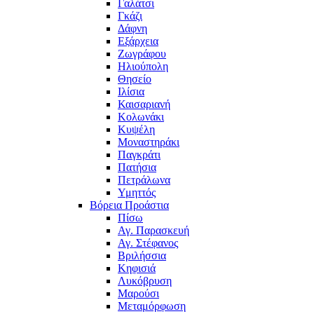
Γαλάτσι
Γκάζι
Δάφνη
Εξάρχεια
Ζωγράφου
Ηλιούπολη
Θησείο
Ιλίσια
Καισαριανή
Κολωνάκι
Κυψέλη
Μοναστηράκι
Παγκράτι
Πατήσια
Πετράλωνα
Υμηττός
Βόρεια Προάστια
Πίσω
Αγ. Παρασκευή
Αγ. Στέφανος
Βριλήσσια
Κηφισιά
Λυκόβρυση
Μαρούσι
Μεταμόρφωση