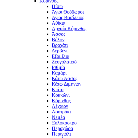
Κόρινθος
Πίσω
Άγιοι Θεόδωροι
Άγιος Βασίλειος
Αθίκια
Αρχαία Κόρινθος
Άσσος
Βέλον
Βραχάτι
Δερβένι
Εξαμίλια
Ζευγολατειό
Ισθμία
Καμάρι
Κάτω Άσσος
Κάτω Διμηνιόν
Κιάτο
Κοκκώνι
Κόρινθος
Λέχαιον
Λουτράκι
Νεμέα
Ξυλόκαστρο
Περαχώρα
Περιγιάλι