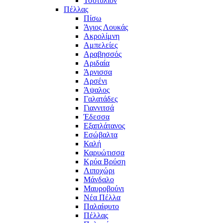
Τσοτύλιον
Πέλλας
Πίσω
Άγιος Λουκάς
Ακρολίμνη
Αμπελείες
Αραβησσός
Αριδαία
Άρνισσα
Αρσένι
Άψαλος
Γαλατάδες
Γιαννιτσά
Έδεσσα
Εξαπλάτανος
Εσώβαλτα
Καλή
Καρυώτισσα
Κρύα Βρύση
Λιποχώρι
Μάνδαλο
Μαυροβούνι
Νέα Πέλλα
Παλαίφυτο
Πέλλας