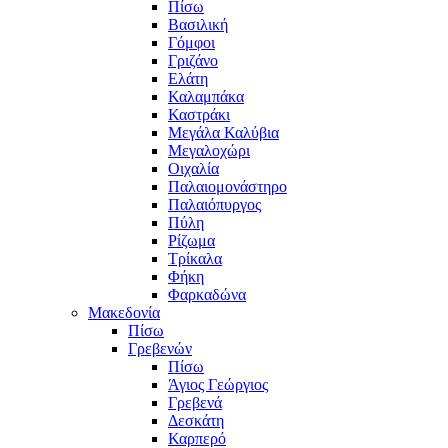
Πίσω
Βασιλική
Γόμφοι
Γριζάνο
Ελάτη
Καλαμπάκα
Καστράκι
Μεγάλα Καλύβια
Μεγαλοχώρι
Οιχαλία
Παλαιομονάστηρο
Παλαιόπυργος
Πύλη
Ρίζωμα
Τρίκαλα
Φήκη
Φαρκαδώνα
Μακεδονία
Πίσω
Γρεβενών
Πίσω
Άγιος Γεώργιος
Γρεβενά
Δεσκάτη
Καρπερό