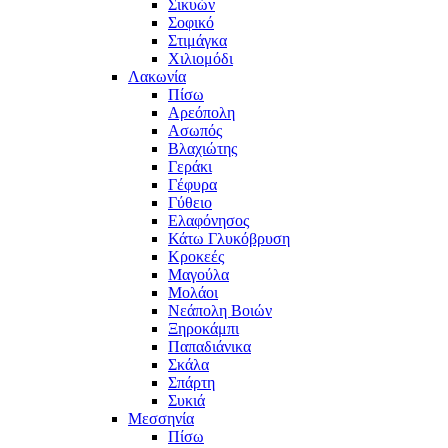
Σικυών
Σοφικό
Στιμάγκα
Χιλιομόδι
Λακωνία
Πίσω
Αρεόπολη
Ασωπός
Βλαχιώτης
Γεράκι
Γέφυρα
Γύθειο
Ελαφόνησος
Κάτω Γλυκόβρυση
Κροκεές
Μαγούλα
Μολάοι
Νεάπολη Βοιών
Ξηροκάμπι
Παπαδιάνικα
Σκάλα
Σπάρτη
Συκιά
Μεσσηνία
Πίσω