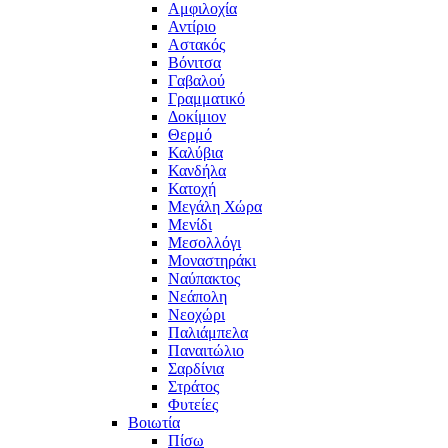
Αμφιλοχία
Αντίριο
Αστακός
Βόνιτσα
Γαβαλού
Γραμματικό
Δοκίμιον
Θερμό
Καλύβια
Κανδήλα
Κατοχή
Μεγάλη Χώρα
Μενίδι
Μεσολλόγι
Μοναστηράκι
Ναύπακτος
Νεάπολη
Νεοχώρι
Παλιάμπελα
Παναιτώλιο
Σαρδίνια
Στράτος
Φυτείες
Βοιωτία
Πίσω