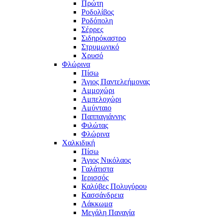
Πρώτη
Ροδολίβος
Ροδόπολη
Σέρρες
Σιδηρόκαστρο
Στρυμωνικό
Χρυσό
Φλώρινα
Πίσω
Άγιος Παντελεήμονας
Αμμοχώρι
Αμπελοχώρι
Αμύνταιο
Παππαγιάννης
Φιλώτας
Φλώρινα
Χαλκιδική
Πίσω
Άγιος Νικόλαος
Γαλάτιστα
Ιερισσός
Καλύβες Πολυγύρου
Κασσάνδρεια
Λάκκωμα
Μεγάλη Παναγία