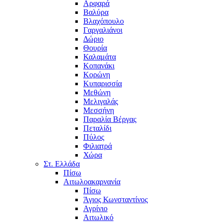
Αρφαρά
Βαλύρα
Βλαχόπουλο
Γαργαλιάνοι
Δώριο
Θουρία
Καλαμάτα
Κοπανάκι
Κορώνη
Κυπαρισσία
Μεθώνη
Μελιγαλάς
Μεσσήνη
Παραλία Βέργας
Πεταλίδι
Πύλος
Φιλιατρά
Χώρα
Στ. Ελλάδα
Πίσω
Αιτωλοακαρνανία
Πίσω
Άγιος Κωνσταντίνος
Αγρίνιο
Αιτωλικό