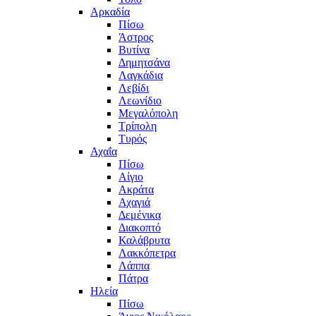
Αρκαδία
Πίσω
Άστρος
Βυτίνα
Δημητσάνα
Λαγκάδια
Λεβίδι
Λεωνίδιο
Μεγαλόπολη
Τρίπολη
Τυρός
Αχαΐα
Πίσω
Αίγιο
Ακράτα
Αχαγιά
Δεμένικα
Διακοπτό
Καλάβρυτα
Λακκόπετρα
Λάππα
Πάτρα
Ηλεία
Πίσω