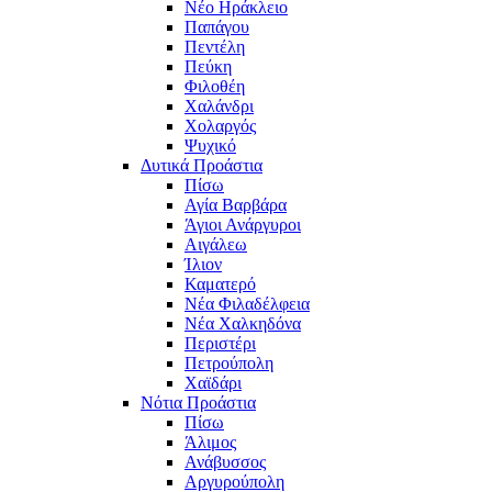
Νέο Ηράκλειο
Παπάγου
Πεντέλη
Πεύκη
Φιλοθέη
Χαλάνδρι
Χολαργός
Ψυχικό
Δυτικά Προάστια
Πίσω
Αγία Βαρβάρα
Άγιοι Ανάργυροι
Αιγάλεω
Ίλιον
Καματερό
Νέα Φιλαδέλφεια
Νέα Χαλκηδόνα
Περιστέρι
Πετρούπολη
Χαϊδάρι
Νότια Προάστια
Πίσω
Άλιμος
Ανάβυσσος
Αργυρούπολη