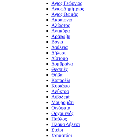
Άγιος Γεώργιος
Άγιος Δημήτριος
Άγιος Θωμάς
Ακραίφνιο
Αλίαρτος
Αντικύρα
Αράχωβα
Βάγια
Δαύλεια
Δήλεσι
Δίστομο
Δομβραίνα
Θεσπιές
Θήβα
Καπαρέλι
Κυριάκιο
Λεύκτρα
Λιβαδειά
Μαυρομάτι
Οινόφυτα
Ορχομενός
Παύλος
Πλάκα Δήλεσι
Στείρι
Σχηματάρι