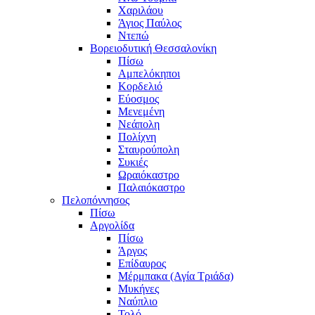
Χαριλάου
Άγιος Παύλος
Ντεπώ
Βορειοδυτική Θεσσαλονίκη
Πίσω
Αμπελόκηποι
Κορδελιό
Εύοσμος
Μενεμένη
Νεάπολη
Πολίχνη
Σταυρούπολη
Συκιές
Ωραιόκαστρο
Παλαιόκαστρο
Πελοπόννησος
Πίσω
Αργολίδα
Πίσω
Άργος
Επίδαυρος
Μέρμπακα (Αγία Τριάδα)
Μυκήνες
Ναύπλιο
Τολό