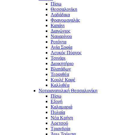
Πίσω
Θεσσαλονίκη
Λαδάδικα
Φραγομαχαλάς
Καπάνι
Διαγώνιος
Ναυαρίνου
Ροτόντα
Αγία Σοφία
Λευκός Πύργος
Τσινάρι
Διοικητήριο
Βλατάδων
Τερψιθέα
Κουλέ Καφέ
Καλλιθέα
Νοτιοανατολική Θεσσαλονίκη
Πίσω
Εξοχή
Καλαμαριά
Πυλαία
Νέα Κρήνη
Αρετσού
Τριανδρία
Άνω Τούμπα