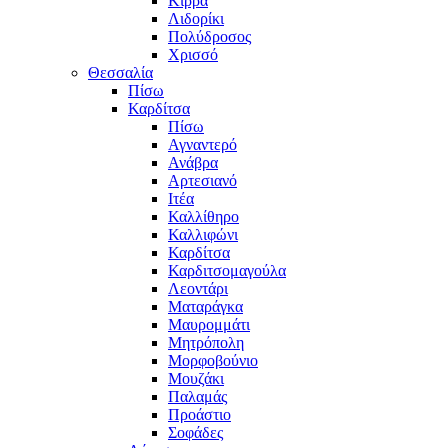
Κίρρα
Λιδορίκι
Πολύδροσος
Χρισσό
Θεσσαλία
Πίσω
Καρδίτσα
Πίσω
Αγναντερό
Ανάβρα
Αρτεσιανό
Ιτέα
Καλλίθηρο
Καλλιφώνι
Καρδίτσα
Καρδιτσομαγούλα
Λεοντάρι
Ματαράγκα
Μαυρομμάτι
Μητρόπολη
Μορφοβούνιο
Μουζάκι
Παλαμάς
Προάστιο
Σοφάδες