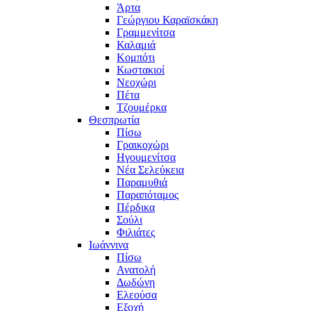
Άρτα
Γεώργιου Καραϊσκάκη
Γραμμενίτσα
Καλαμιά
Κομπότι
Κωστακιοί
Νεοχώρι
Πέτα
Τζουμέρκα
Θεσπρωτία
Πίσω
Γραικοχώρι
Ηγουμενίτσα
Νέα Σελεύκεια
Παραμυθιά
Παραπόταμος
Πέρδικα
Σούλι
Φιλιάτες
Ιωάννινα
Πίσω
Ανατολή
Δωδώνη
Ελεούσα
Εξοχή