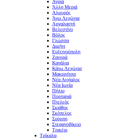
Αγριά
Άλλη Μεριά
Αλμυρός
Άνω Λεχώνια
Αργαλαστή
Βελεστίνο
Βόλος
Γλώσσα
Διμήνι
Ευξεινούπολη
Ζαγορά
Κανάλια
Κάτω Λεχώνια
Μακρινίτσα
Νέα Αγχίαλος
Νέα Ιωνία
Πήλιο
Πορταριά
Πτελεός
Σκιάθος
Σκόπελος
Σούρπη
Στεφανοβίκειο
Τρικέρι
Τρίκαλα