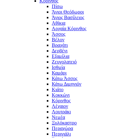
Κόρινθος
Πίσω
Άγιοι Θεόδωροι
Άγιος Βασίλειος
Αθίκια
Αρχαία Κόρινθος
Άσσος
Βέλον
Βραχάτι
Δερβένι
Εξαμίλια
Ζευγολατειό
Ισθμία
Καμάρι
Κάτω Άσσος
Κάτω Διμηνιόν
Κιάτο
Κοκκώνι
Κόρινθος
Λέχαιον
Λουτράκι
Νεμέα
Ξυλόκαστρο
Περαχώρα
Περιγιάλι