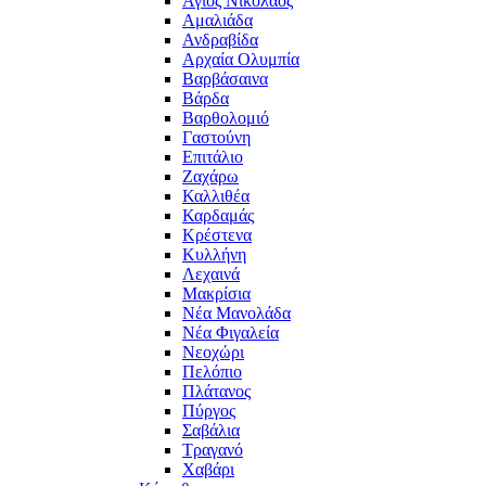
Άγιος Νικόλαος
Αμαλιάδα
Ανδραβίδα
Αρχαία Ολυμπία
Βαρβάσαινα
Βάρδα
Βαρθολομιό
Γαστούνη
Επιτάλιο
Ζαχάρω
Καλλιθέα
Καρδαμάς
Κρέστενα
Κυλλήνη
Λεχαινά
Μακρίσια
Νέα Μανολάδα
Νέα Φιγαλεία
Νεοχώρι
Πελόπιο
Πλάτανος
Πύργος
Σαβάλια
Τραγανό
Χαβάρι