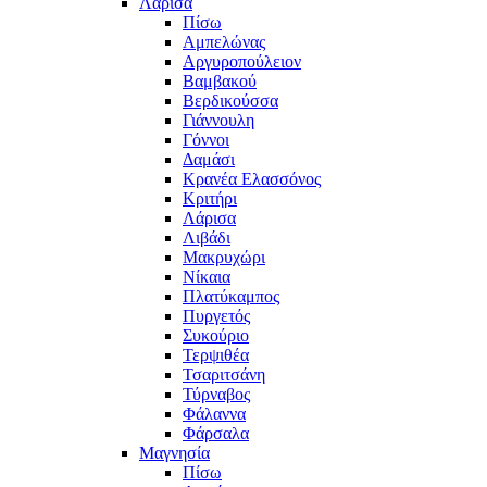
Λάρισα
Πίσω
Αμπελώνας
Αργυροπούλειον
Βαμβακού
Βερδικούσσα
Γιάννουλη
Γόννοι
Δαμάσι
Κρανέα Ελασσόνος
Κριτήρι
Λάρισα
Λιβάδι
Μακρυχώρι
Νίκαια
Πλατύκαμπος
Πυργετός
Συκούριο
Τερψιθέα
Τσαριτσάνη
Τύρναβος
Φάλαννα
Φάρσαλα
Μαγνησία
Πίσω