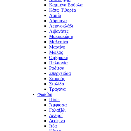
Καμμένα Βούρλα
Κάτω Τιθορέα
Λαμία
Λάρυμνα
Λειανοκλάδι
Λιβανάτες
Μακρακώμη
Μαλεσίνα
Μαρτίνο
Μώλος
Ομβριακή
Πελασγία
Ροδίτσα
Σπερχειάδα
Σταυρός
Στυλίδα
Τραγάνα
Φωκίδα
Πίσω
Άμφισσα
Γαλαξίδι
Δελφοί
Δεσφίνα
Ιτέα