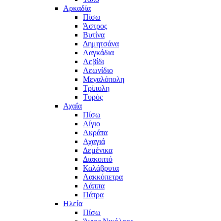
Αρκαδία
Πίσω
Άστρος
Βυτίνα
Δημητσάνα
Λαγκάδια
Λεβίδι
Λεωνίδιο
Μεγαλόπολη
Τρίπολη
Τυρός
Αχαΐα
Πίσω
Αίγιο
Ακράτα
Αχαγιά
Δεμένικα
Διακοπτό
Καλάβρυτα
Λακκόπετρα
Λάππα
Πάτρα
Ηλεία
Πίσω