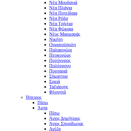
Νέα Μουδανιά
Νέα Πλάγια
Νέα Ποτείδαια
Νέα Ρόδα
Νέα Τρίγλια
Νέα Φώκαια
Νέος Μαρμαράς
Νικήτη
Ουρανούπολη
Παλαιοχώρι
Πευκοχώρι
Πολύγυρος
Πολύχρονο
Πορταριά
Σήμαντρα
Συκιά
Ταξιάρχης
Φλογητά
Ήπειρος
Πίσω
Άρτα
Πίσω
Άγιος Δημήτριος
Άγιος Σπυρίδωνας
Ανέζα