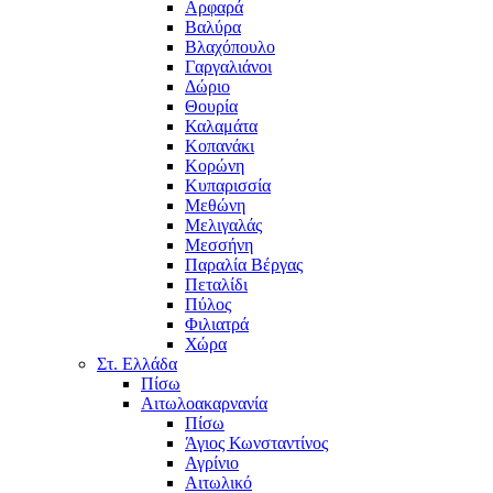
Αρφαρά
Βαλύρα
Βλαχόπουλο
Γαργαλιάνοι
Δώριο
Θουρία
Καλαμάτα
Κοπανάκι
Κορώνη
Κυπαρισσία
Μεθώνη
Μελιγαλάς
Μεσσήνη
Παραλία Βέργας
Πεταλίδι
Πύλος
Φιλιατρά
Χώρα
Στ. Ελλάδα
Πίσω
Αιτωλοακαρνανία
Πίσω
Άγιος Κωνσταντίνος
Αγρίνιο
Αιτωλικό