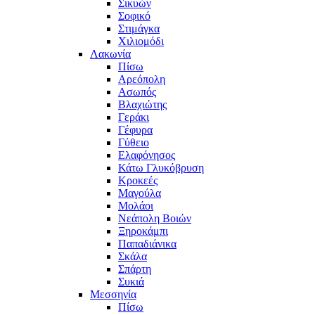
Σικυών
Σοφικό
Στιμάγκα
Χιλιομόδι
Λακωνία
Πίσω
Αρεόπολη
Ασωπός
Βλαχιώτης
Γεράκι
Γέφυρα
Γύθειο
Ελαφόνησος
Κάτω Γλυκόβρυση
Κροκεές
Μαγούλα
Μολάοι
Νεάπολη Βοιών
Ξηροκάμπι
Παπαδιάνικα
Σκάλα
Σπάρτη
Συκιά
Μεσσηνία
Πίσω