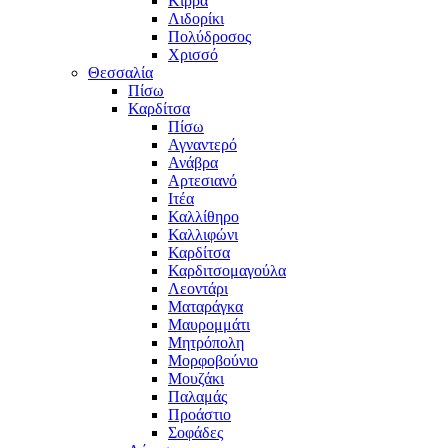
Κίρρα
Λιδορίκι
Πολύδροσος
Χρισσό
Θεσσαλία
Πίσω
Καρδίτσα
Πίσω
Αγναντερό
Ανάβρα
Αρτεσιανό
Ιτέα
Καλλίθηρο
Καλλιφώνι
Καρδίτσα
Καρδιτσομαγούλα
Λεοντάρι
Ματαράγκα
Μαυρομμάτι
Μητρόπολη
Μορφοβούνιο
Μουζάκι
Παλαμάς
Προάστιο
Σοφάδες