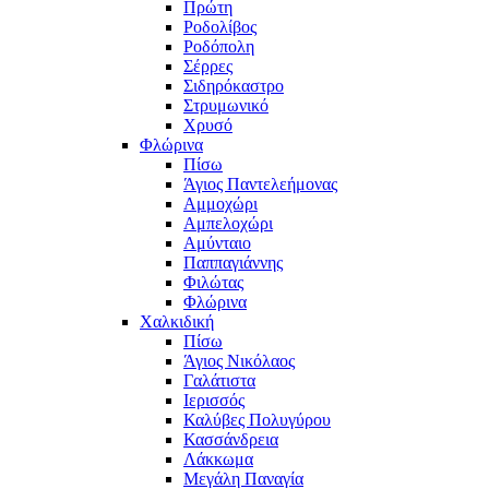
Πρώτη
Ροδολίβος
Ροδόπολη
Σέρρες
Σιδηρόκαστρο
Στρυμωνικό
Χρυσό
Φλώρινα
Πίσω
Άγιος Παντελεήμονας
Αμμοχώρι
Αμπελοχώρι
Αμύνταιο
Παππαγιάννης
Φιλώτας
Φλώρινα
Χαλκιδική
Πίσω
Άγιος Νικόλαος
Γαλάτιστα
Ιερισσός
Καλύβες Πολυγύρου
Κασσάνδρεια
Λάκκωμα
Μεγάλη Παναγία