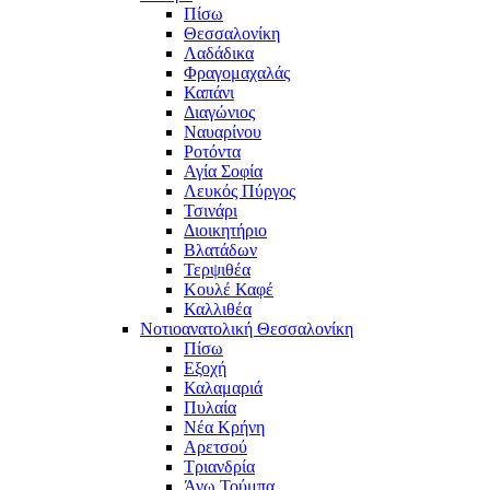
Πίσω
Θεσσαλονίκη
Λαδάδικα
Φραγομαχαλάς
Καπάνι
Διαγώνιος
Ναυαρίνου
Ροτόντα
Αγία Σοφία
Λευκός Πύργος
Τσινάρι
Διοικητήριο
Βλατάδων
Τερψιθέα
Κουλέ Καφέ
Καλλιθέα
Νοτιοανατολική Θεσσαλονίκη
Πίσω
Εξοχή
Καλαμαριά
Πυλαία
Νέα Κρήνη
Αρετσού
Τριανδρία
Άνω Τούμπα