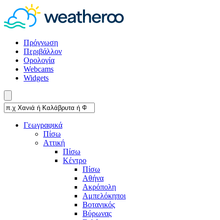
Πρόγνωση
Περιβάλλον
Ορολογία
Webcams
Widgets
Γεωγραφικά
Πίσω
Αττική
Πίσω
Κέντρο
Πίσω
Αθήνα
Ακρόπολη
Αμπελόκηποι
Βοτανικός
Βύρωνας