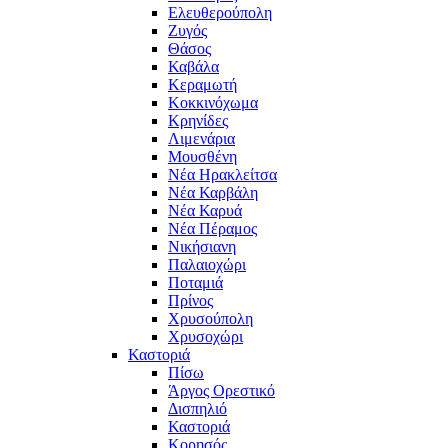
Ελευθερούπολη
Ζυγός
Θάσος
Καβάλα
Κεραμωτή
Κοκκινόχωμα
Κρηνίδες
Λιμενάρια
Μουσθένη
Νέα Ηρακλείτσα
Νέα Καρβάλη
Νέα Καρυά
Νέα Πέραμος
Νικήσιανη
Παλαιοχώρι
Ποταμιά
Πρίνος
Χρυσούπολη
Χρυσοχώρι
Καστοριά
Πίσω
Άργος Ορεστικό
Δισπηλιό
Καστοριά
Κορησός