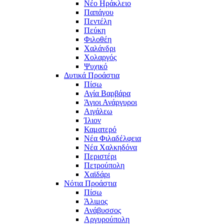
Νέο Ηράκλειο
Παπάγου
Πεντέλη
Πεύκη
Φιλοθέη
Χαλάνδρι
Χολαργός
Ψυχικό
Δυτικά Προάστια
Πίσω
Αγία Βαρβάρα
Άγιοι Ανάργυροι
Αιγάλεω
Ίλιον
Καματερό
Νέα Φιλαδέλφεια
Νέα Χαλκηδόνα
Περιστέρι
Πετρούπολη
Χαϊδάρι
Νότια Προάστια
Πίσω
Άλιμος
Ανάβυσσος
Αργυρούπολη