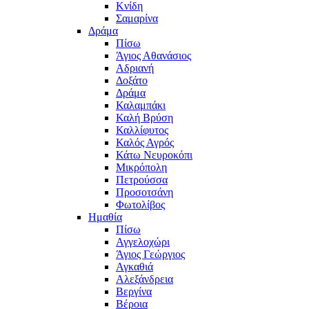
Κνίδη
Σαμαρίνα
Δράμα
Πίσω
Άγιος Αθανάσιος
Αδριανή
Δοξάτο
Δράμα
Καλαμπάκι
Καλή Βρύση
Καλλίφυτος
Καλός Αγρός
Κάτω Νευροκόπι
Μικρόπολη
Πετρούσσα
Προσοτσάνη
Φωτολίβος
Ημαθία
Πίσω
Αγγελοχώρι
Άγιος Γεώργιος
Αγκαθιά
Αλεξάνδρεια
Βεργίνα
Βέροια