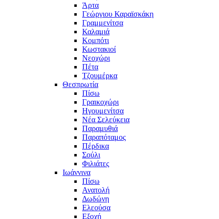
Άρτα
Γεώργιου Καραϊσκάκη
Γραμμενίτσα
Καλαμιά
Κομπότι
Κωστακιοί
Νεοχώρι
Πέτα
Τζουμέρκα
Θεσπρωτία
Πίσω
Γραικοχώρι
Ηγουμενίτσα
Νέα Σελεύκεια
Παραμυθιά
Παραπόταμος
Πέρδικα
Σούλι
Φιλιάτες
Ιωάννινα
Πίσω
Ανατολή
Δωδώνη
Ελεούσα
Εξοχή