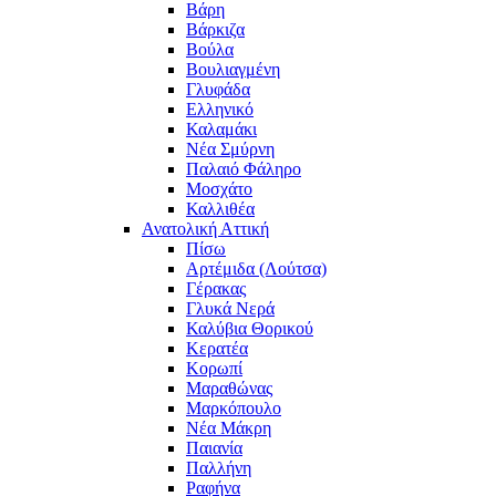
Βάρη
Βάρκιζα
Βούλα
Βουλιαγμένη
Γλυφάδα
Ελληνικό
Καλαμάκι
Νέα Σμύρνη
Παλαιό Φάληρο
Μοσχάτο
Καλλιθέα
Ανατολική Αττική
Πίσω
Αρτέμιδα (Λούτσα)
Γέρακας
Γλυκά Νερά
Καλύβια Θορικού
Κερατέα
Κορωπί
Μαραθώνας
Μαρκόπουλο
Νέα Μάκρη
Παιανία
Παλλήνη
Ραφήνα