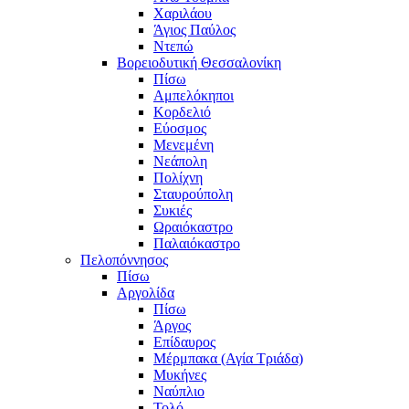
Χαριλάου
Άγιος Παύλος
Ντεπώ
Βορειοδυτική Θεσσαλονίκη
Πίσω
Αμπελόκηποι
Κορδελιό
Εύοσμος
Μενεμένη
Νεάπολη
Πολίχνη
Σταυρούπολη
Συκιές
Ωραιόκαστρο
Παλαιόκαστρο
Πελοπόννησος
Πίσω
Αργολίδα
Πίσω
Άργος
Επίδαυρος
Μέρμπακα (Αγία Τριάδα)
Μυκήνες
Ναύπλιο
Τολό