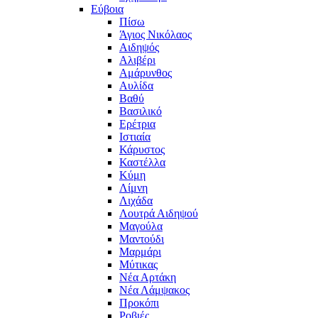
Εύβοια
Πίσω
Άγιος Νικόλαος
Αιδηψός
Αλιβέρι
Αμάρυνθος
Αυλίδα
Βαθύ
Βασιλικό
Ερέτρια
Ιστιαία
Κάρυστος
Καστέλλα
Κύμη
Λίμνη
Λιχάδα
Λουτρά Αιδηψού
Μαγούλα
Μαντούδι
Μαρμάρι
Μύτικας
Νέα Αρτάκη
Νέα Λάμψακος
Προκόπι
Ροβιές