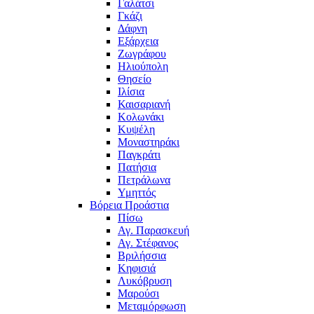
Γαλάτσι
Γκάζι
Δάφνη
Εξάρχεια
Ζωγράφου
Ηλιούπολη
Θησείο
Ιλίσια
Καισαριανή
Κολωνάκι
Κυψέλη
Μοναστηράκι
Παγκράτι
Πατήσια
Πετράλωνα
Υμηττός
Βόρεια Προάστια
Πίσω
Αγ. Παρασκευή
Αγ. Στέφανος
Βριλήσσια
Κηφισιά
Λυκόβρυση
Μαρούσι
Μεταμόρφωση