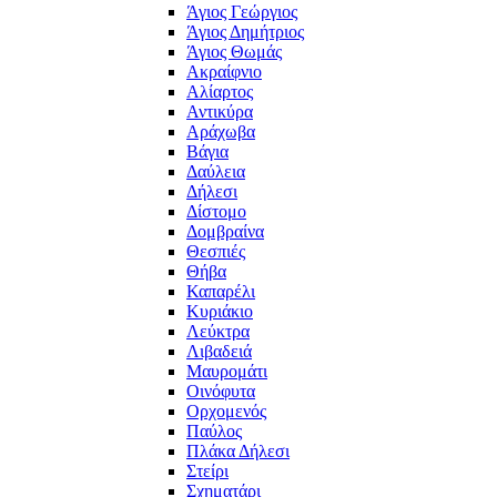
Άγιος Γεώργιος
Άγιος Δημήτριος
Άγιος Θωμάς
Ακραίφνιο
Αλίαρτος
Αντικύρα
Αράχωβα
Βάγια
Δαύλεια
Δήλεσι
Δίστομο
Δομβραίνα
Θεσπιές
Θήβα
Καπαρέλι
Κυριάκιο
Λεύκτρα
Λιβαδειά
Μαυρομάτι
Οινόφυτα
Ορχομενός
Παύλος
Πλάκα Δήλεσι
Στείρι
Σχηματάρι