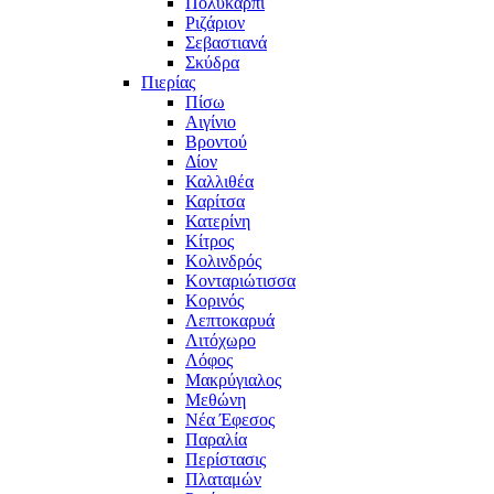
Πολυκάρπι
Ριζάριον
Σεβαστιανά
Σκύδρα
Πιερίας
Πίσω
Αιγίνιο
Βροντού
Δίον
Καλλιθέα
Καρίτσα
Κατερίνη
Κίτρος
Κολινδρός
Κονταριώτισσα
Κορινός
Λεπτοκαρυά
Λιτόχωρο
Λόφος
Μακρύγιαλος
Μεθώνη
Νέα Έφεσος
Παραλία
Περίστασις
Πλαταμών