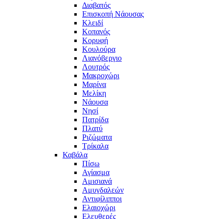
Διαβατός
Επισκοπή Νάουσας
Κλειδί
Κοπανός
Κορυφή
Κουλούρα
Λιανόβεργιο
Λουτρός
Μακροχώρι
Μαρίνα
Μελίκη
Νάουσα
Νησί
Πατρίδα
Πλατύ
Ριζώματα
Τρίκαλα
Καβάλα
Πίσω
Αγίασμα
Αμισιανά
Αμυγδαλεών
Αντιφίλιπποι
Ελαιοχώρι
Ελευθερές