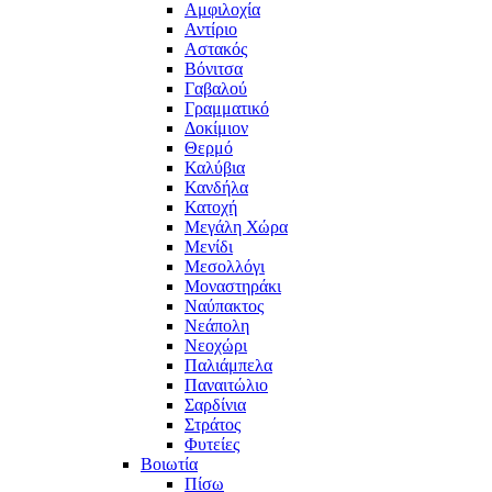
Αμφιλοχία
Αντίριο
Αστακός
Βόνιτσα
Γαβαλού
Γραμματικό
Δοκίμιον
Θερμό
Καλύβια
Κανδήλα
Κατοχή
Μεγάλη Χώρα
Μενίδι
Μεσολλόγι
Μοναστηράκι
Ναύπακτος
Νεάπολη
Νεοχώρι
Παλιάμπελα
Παναιτώλιο
Σαρδίνια
Στράτος
Φυτείες
Βοιωτία
Πίσω