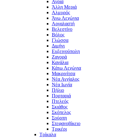
Αγριά
Άλλη Μεριά
Αλμυρός
Άνω Λεχώνια
Αργαλαστή
Βελεστίνο
Βόλος
Γλώσσα
Διμήνι
Ευξεινούπολη
Ζαγορά
Κανάλια
Κάτω Λεχώνια
Μακρινίτσα
Νέα Αγχίαλος
Νέα Ιωνία
Πήλιο
Πορταριά
Πτελεός
Σκιάθος
Σκόπελος
Σούρπη
Στεφανοβίκειο
Τρικέρι
Τρίκαλα