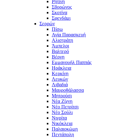
Ρητίνη
Σβορώνος
Σκοτίνα
Σφενδάμι
Σερρών
Πίσω
Αγία Παρασκευή
Αλιστράτη
Άμπελοι
Βαλτερό
Βέργη
Εμμανουήλ Παππάς
Ηράκλεια
Κερκίνη
Λευκών
Λιβαδιά
Μαυροθάλασσα
Μητρούσι
Νέα Ζίχνη
Νέο Πετρίτσι
Νέο Σούλι
Νιγρίτα
Νικόκλεια
Παλαιοκώμη
Πεντάπολη