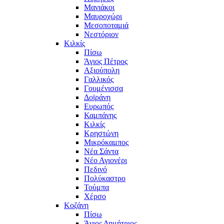
Μανιάκοι
Μαυροχώρι
Μεσοποταμιά
Νεστόριον
Κιλκίς
Πίσω
Άγιος Πέτρος
Αξιούπολη
Γαλλικός
Γουμένισσα
Δοϊράνη
Ευρωπός
Καμπάνης
Κιλκίς
Κρηστώνη
Μικρόκαμπος
Νέα Σάντα
Νέο Αγιονέρι
Πεδινό
Πολύκαστρο
Τούμπα
Χέρσο
Κοζάνη
Πίσω
Άγιος Δημήτριος