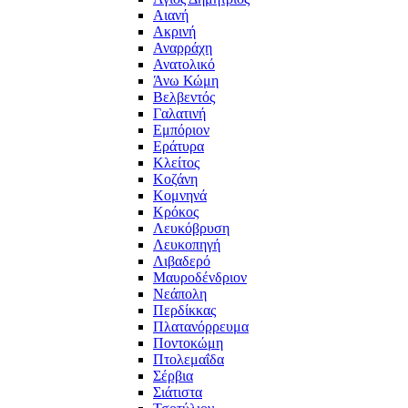
Αιανή
Ακρινή
Αναρράχη
Ανατολικό
Άνω Κώμη
Βελβεντός
Γαλατινή
Εμπόριον
Εράτυρα
Κλείτος
Κοζάνη
Κομνηνά
Κρόκος
Λευκόβρυση
Λευκοπηγή
Λιβαδερό
Μαυροδένδριον
Νεάπολη
Περδίκκας
Πλατανόρρευμα
Ποντοκώμη
Πτολεμαΐδα
Σέρβια
Σιάτιστα