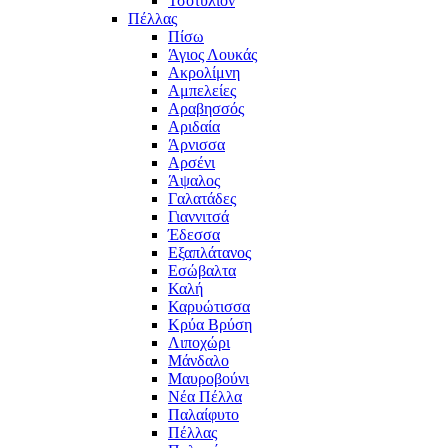
Τσοτύλιον
Πέλλας
Πίσω
Άγιος Λουκάς
Ακρολίμνη
Αμπελείες
Αραβησσός
Αριδαία
Άρνισσα
Αρσένι
Άψαλος
Γαλατάδες
Γιαννιτσά
Έδεσσα
Εξαπλάτανος
Εσώβαλτα
Καλή
Καρυώτισσα
Κρύα Βρύση
Λιποχώρι
Μάνδαλο
Μαυροβούνι
Νέα Πέλλα
Παλαίφυτο
Πέλλας