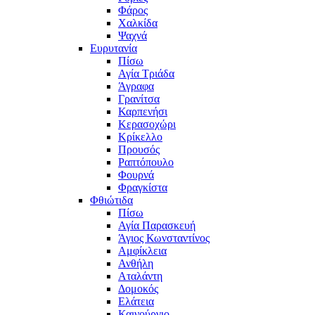
Φάρος
Χαλκίδα
Ψαχνά
Ευρυτανία
Πίσω
Αγία Τριάδα
Άγραφα
Γρανίτσα
Καρπενήσι
Κερασοχώρι
Κρίκελλο
Προυσός
Ραπτόπουλο
Φουρνά
Φραγκίστα
Φθιώτιδα
Πίσω
Αγία Παρασκευή
Άγιος Κωνσταντίνος
Αμφίκλεια
Ανθήλη
Αταλάντη
Δομοκός
Ελάτεια
Καινούργιο