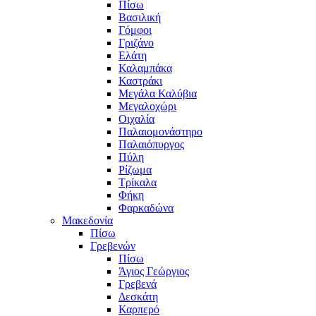
Πίσω
Βασιλική
Γόμφοι
Γριζάνο
Ελάτη
Καλαμπάκα
Καστράκι
Μεγάλα Καλύβια
Μεγαλοχώρι
Οιχαλία
Παλαιομονάστηρο
Παλαιόπυργος
Πύλη
Ρίζωμα
Τρίκαλα
Φήκη
Φαρκαδώνα
Μακεδονία
Πίσω
Γρεβενών
Πίσω
Άγιος Γεώργιος
Γρεβενά
Δεσκάτη
Καρπερό