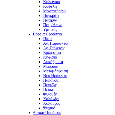
Κολωνάκι
Κυψέλη
Μοναστηράκι
Παγκράτι
Πατήσια
Πετράλωνα
Υμηττός
Βόρεια Προάστια
Πίσω
Αγ. Παρασκευή
Αγ. Στέφανος
Βριλήσσια
Κηφισιά
Λυκόβρυση
Μαρούσι
Μεταμόρφωση
Νέο Ηράκλειο
Παπάγου
Πεντέλη
Πεύκη
Φιλοθέη
Χαλάνδρι
Χολαργός
Ψυχικό
Δυτικά Προάστια