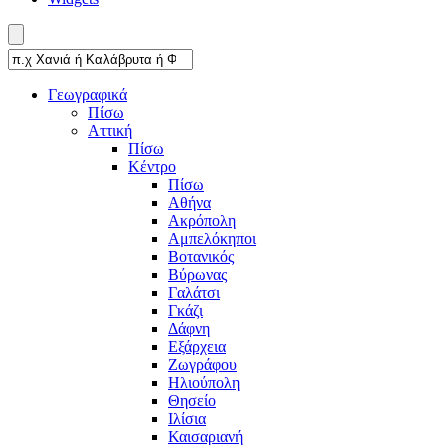
Γεωγραφικά
Πίσω
Αττική
Πίσω
Κέντρο
Πίσω
Αθήνα
Ακρόπολη
Αμπελόκηποι
Βοτανικός
Βύρωνας
Γαλάτσι
Γκάζι
Δάφνη
Εξάρχεια
Ζωγράφου
Ηλιούπολη
Θησείο
Ιλίσια
Καισαριανή