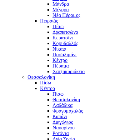
Μάνδρα
Μέγαρα
Νέα Πέραμος
Πειραιάς
Πίσω
Δραπετσώνα
Κερατσίνι
Κορυδαλλός
Νίκαια
Πασαλιμάνι
Κέντρο
Πέραμα
Χατζηκυριάκειο
Θεσσαλονίκη
Πίσω
Κέντρο
Πίσω
Θεσσαλονίκη
Λαδάδικα
Φραγομαχαλάς
Καπάνι
Διαγώνιος
Ναυαρίνου
Ροτόντα
Αγία Σοφία