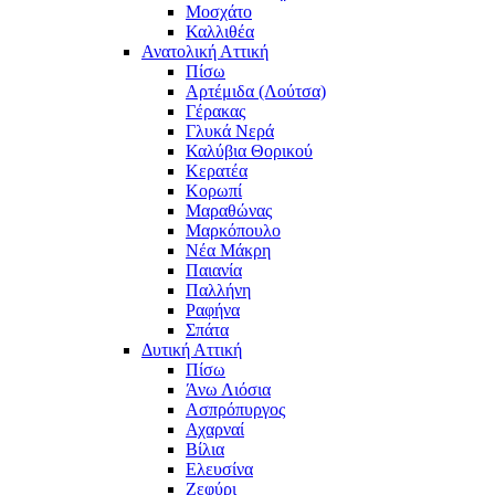
Μοσχάτο
Καλλιθέα
Ανατολική Αττική
Πίσω
Αρτέμιδα (Λούτσα)
Γέρακας
Γλυκά Νερά
Καλύβια Θορικού
Κερατέα
Κορωπί
Μαραθώνας
Μαρκόπουλο
Νέα Μάκρη
Παιανία
Παλλήνη
Ραφήνα
Σπάτα
Δυτική Αττική
Πίσω
Άνω Λιόσια
Ασπρόπυργος
Αχαρναί
Βίλια
Ελευσίνα
Ζεφύρι