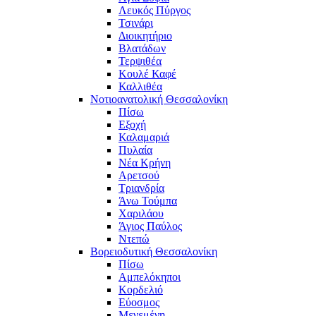
Λευκός Πύργος
Τσινάρι
Διοικητήριο
Βλατάδων
Τερψιθέα
Κουλέ Καφέ
Καλλιθέα
Νοτιοανατολική Θεσσαλονίκη
Πίσω
Εξοχή
Καλαμαριά
Πυλαία
Νέα Κρήνη
Αρετσού
Τριανδρία
Άνω Τούμπα
Χαριλάου
Άγιος Παύλος
Ντεπώ
Βορειοδυτική Θεσσαλονίκη
Πίσω
Αμπελόκηποι
Κορδελιό
Εύοσμος
Μενεμένη