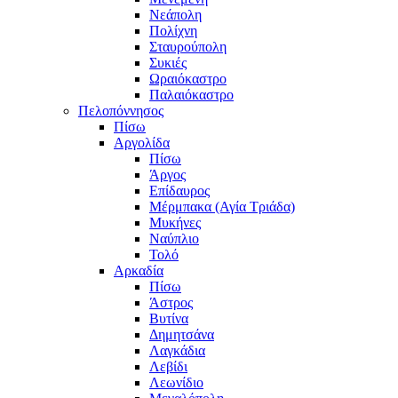
Νεάπολη
Πολίχνη
Σταυρούπολη
Συκιές
Ωραιόκαστρο
Παλαιόκαστρο
Πελοπόννησος
Πίσω
Αργολίδα
Πίσω
Άργος
Επίδαυρος
Μέρμπακα (Αγία Τριάδα)
Μυκήνες
Ναύπλιο
Τολό
Αρκαδία
Πίσω
Άστρος
Βυτίνα
Δημητσάνα
Λαγκάδια
Λεβίδι
Λεωνίδιο