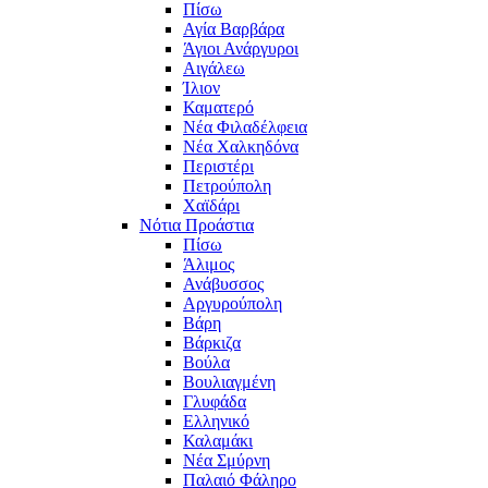
Πίσω
Αγία Βαρβάρα
Άγιοι Ανάργυροι
Αιγάλεω
Ίλιον
Καματερό
Νέα Φιλαδέλφεια
Νέα Χαλκηδόνα
Περιστέρι
Πετρούπολη
Χαϊδάρι
Νότια Προάστια
Πίσω
Άλιμος
Ανάβυσσος
Αργυρούπολη
Βάρη
Βάρκιζα
Βούλα
Βουλιαγμένη
Γλυφάδα
Ελληνικό
Καλαμάκι
Νέα Σμύρνη
Παλαιό Φάληρο