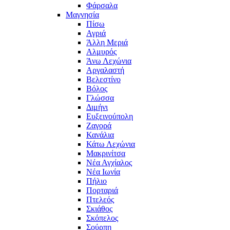
Φάρσαλα
Μαγνησία
Πίσω
Αγριά
Άλλη Μεριά
Αλμυρός
Άνω Λεχώνια
Αργαλαστή
Βελεστίνο
Βόλος
Γλώσσα
Διμήνι
Ευξεινούπολη
Ζαγορά
Κανάλια
Κάτω Λεχώνια
Μακρινίτσα
Νέα Αγχίαλος
Νέα Ιωνία
Πήλιο
Πορταριά
Πτελεός
Σκιάθος
Σκόπελος
Σούρπη