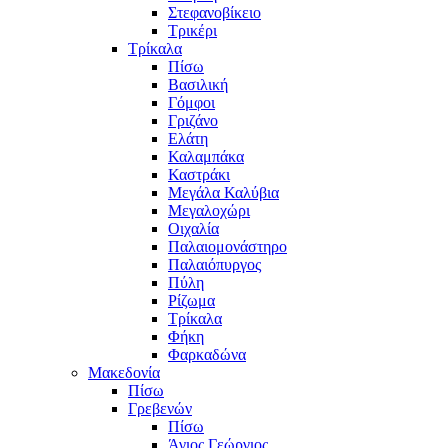
Στεφανοβίκειο
Τρικέρι
Τρίκαλα
Πίσω
Βασιλική
Γόμφοι
Γριζάνο
Ελάτη
Καλαμπάκα
Καστράκι
Μεγάλα Καλύβια
Μεγαλοχώρι
Οιχαλία
Παλαιομονάστηρο
Παλαιόπυργος
Πύλη
Ρίζωμα
Τρίκαλα
Φήκη
Φαρκαδώνα
Μακεδονία
Πίσω
Γρεβενών
Πίσω
Άγιος Γεώργιος