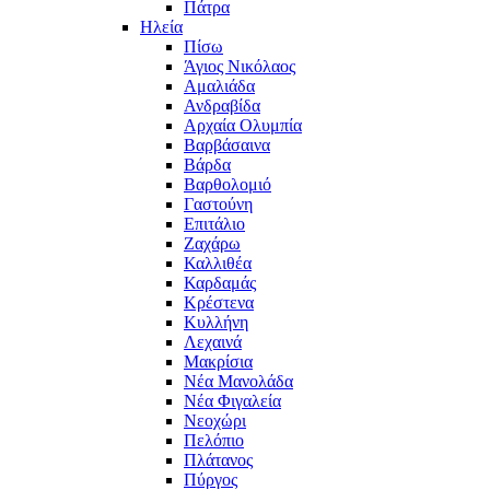
Πάτρα
Ηλεία
Πίσω
Άγιος Νικόλαος
Αμαλιάδα
Ανδραβίδα
Αρχαία Ολυμπία
Βαρβάσαινα
Βάρδα
Βαρθολομιό
Γαστούνη
Επιτάλιο
Ζαχάρω
Καλλιθέα
Καρδαμάς
Κρέστενα
Κυλλήνη
Λεχαινά
Μακρίσια
Νέα Μανολάδα
Νέα Φιγαλεία
Νεοχώρι
Πελόπιο
Πλάτανος
Πύργος