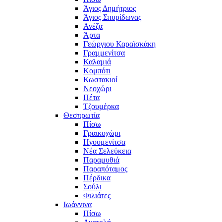
Άγιος Δημήτριος
Άγιος Σπυρίδωνας
Ανέζα
Άρτα
Γεώργιου Καραϊσκάκη
Γραμμενίτσα
Καλαμιά
Κομπότι
Κωστακιοί
Νεοχώρι
Πέτα
Τζουμέρκα
Θεσπρωτία
Πίσω
Γραικοχώρι
Ηγουμενίτσα
Νέα Σελεύκεια
Παραμυθιά
Παραπόταμος
Πέρδικα
Σούλι
Φιλιάτες
Ιωάννινα
Πίσω