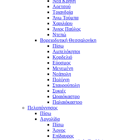
Νέα Κρήνη
Αρετσού
Τριανδρία
Άνω Τούμπα
Χαριλάου
Άγιος Παύλος
Ντεπώ
Βορειοδυτική Θεσσαλονίκη
Πίσω
Αμπελόκηποι
Κορδελιό
Εύοσμος
Μενεμένη
Νεάπολη
Πολίχνη
Σταυρούπολη
Συκιές
Ωραιόκαστρο
Παλαιόκαστρο
Πελοπόννησος
Πίσω
Αργολίδα
Πίσω
Άργος
Επίδαυρος