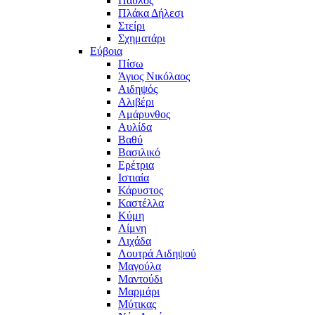
Παύλος
Πλάκα Δήλεσι
Στείρι
Σχηματάρι
Εύβοια
Πίσω
Άγιος Νικόλαος
Αιδηψός
Αλιβέρι
Αμάρυνθος
Αυλίδα
Βαθύ
Βασιλικό
Ερέτρια
Ιστιαία
Κάρυστος
Καστέλλα
Κύμη
Λίμνη
Λιχάδα
Λουτρά Αιδηψού
Μαγούλα
Μαντούδι
Μαρμάρι
Μύτικας