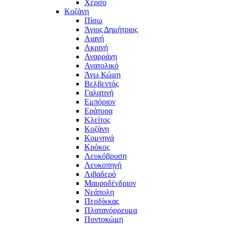
Χέρσο
Κοζάνη
Πίσω
Άγιος Δημήτριος
Αιανή
Ακρινή
Αναρράχη
Ανατολικό
Άνω Κώμη
Βελβεντός
Γαλατινή
Εμπόριον
Εράτυρα
Κλείτος
Κοζάνη
Κομνηνά
Κρόκος
Λευκόβρυση
Λευκοπηγή
Λιβαδερό
Μαυροδένδριον
Νεάπολη
Περδίκκας
Πλατανόρρευμα
Ποντοκώμη