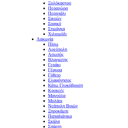
Ξυλόκαστρο
Περαχώρα
Περιγιάλι
Σικυών
Σοφικό
Στιμάγκα
Χιλιομόδι
Λακωνία
Πίσω
Αρεόπολη
Ασωπός
Βλαχιώτης
Γεράκι
Γέφυρα
Γύθειο
Ελαφόνησος
Κάτω Γλυκόβρυση
Κροκεές
Μαγούλα
Μολάοι
Νεάπολη Βοιών
Ξηροκάμπι
Παπαδιάνικα
Σκάλα
Σπάρτη