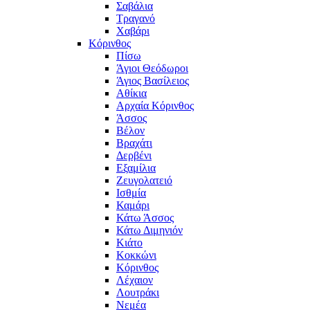
Σαβάλια
Τραγανό
Χαβάρι
Κόρινθος
Πίσω
Άγιοι Θεόδωροι
Άγιος Βασίλειος
Αθίκια
Αρχαία Κόρινθος
Άσσος
Βέλον
Βραχάτι
Δερβένι
Εξαμίλια
Ζευγολατειό
Ισθμία
Καμάρι
Κάτω Άσσος
Κάτω Διμηνιόν
Κιάτο
Κοκκώνι
Κόρινθος
Λέχαιον
Λουτράκι
Νεμέα