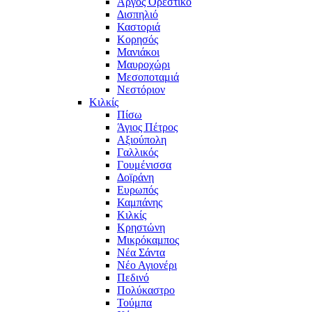
Άργος Ορεστικό
Δισπηλιό
Καστοριά
Κορησός
Μανιάκοι
Μαυροχώρι
Μεσοποταμιά
Νεστόριον
Κιλκίς
Πίσω
Άγιος Πέτρος
Αξιούπολη
Γαλλικός
Γουμένισσα
Δοϊράνη
Ευρωπός
Καμπάνης
Κιλκίς
Κρηστώνη
Μικρόκαμπος
Νέα Σάντα
Νέο Αγιονέρι
Πεδινό
Πολύκαστρο
Τούμπα