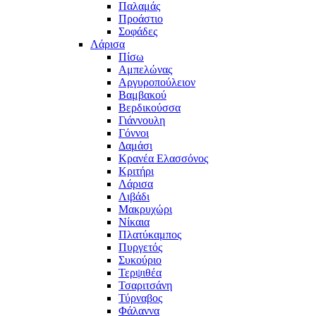
Παλαμάς
Προάστιο
Σοφάδες
Λάρισα
Πίσω
Αμπελώνας
Αργυροπούλειον
Βαμβακού
Βερδικούσσα
Γιάννουλη
Γόννοι
Δαμάσι
Κρανέα Ελασσόνος
Κριτήρι
Λάρισα
Λιβάδι
Μακρυχώρι
Νίκαια
Πλατύκαμπος
Πυργετός
Συκούριο
Τερψιθέα
Τσαριτσάνη
Τύρναβος
Φάλαννα