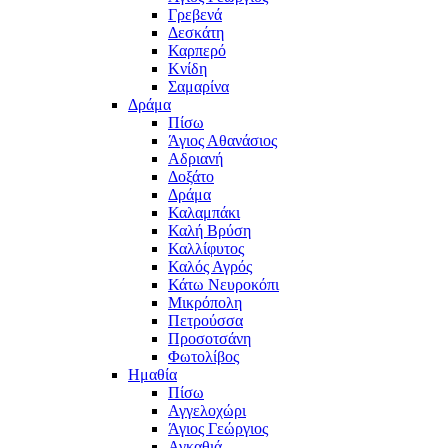
Γρεβενά
Δεσκάτη
Καρπερό
Κνίδη
Σαμαρίνα
Δράμα
Πίσω
Άγιος Αθανάσιος
Αδριανή
Δοξάτο
Δράμα
Καλαμπάκι
Καλή Βρύση
Καλλίφυτος
Καλός Αγρός
Κάτω Νευροκόπι
Μικρόπολη
Πετρούσσα
Προσοτσάνη
Φωτολίβος
Ημαθία
Πίσω
Αγγελοχώρι
Άγιος Γεώργιος
Αγκαθιά