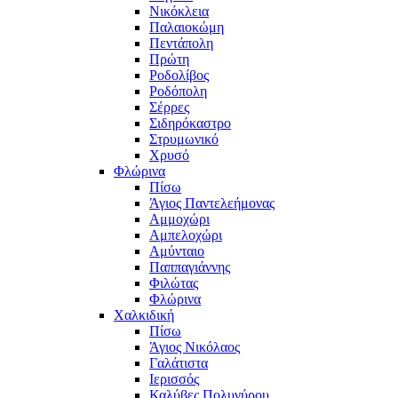
Νικόκλεια
Παλαιοκώμη
Πεντάπολη
Πρώτη
Ροδολίβος
Ροδόπολη
Σέρρες
Σιδηρόκαστρο
Στρυμωνικό
Χρυσό
Φλώρινα
Πίσω
Άγιος Παντελεήμονας
Αμμοχώρι
Αμπελοχώρι
Αμύνταιο
Παππαγιάννης
Φιλώτας
Φλώρινα
Χαλκιδική
Πίσω
Άγιος Νικόλαος
Γαλάτιστα
Ιερισσός
Καλύβες Πολυγύρου