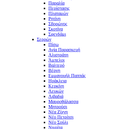
Παραλία
Περίστασις
Πλαταμών
Ρητίνη
Σβορώνος
Σκοτίνα
Σφενδάμι
Σερρών
Πίσω
Αγία Παρασκευή
Αλιστράτη
Άμπελοι
Βαλτερό
Βέργη
Εμμανουήλ Παππάς
Ηράκλεια
Κερκίνη
Λευκών
Λιβαδιά
Μαυροθάλασσα
Μητρούσι
Νέα Ζίχνη
Νέο Πετρίτσι
Νέο Σούλι
Νιγρίτα