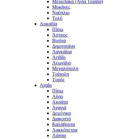
Μέρμπακα (Αγία Τριάδα)
Μυκήνες
Ναύπλιο
Τολό
Αρκαδία
Πίσω
Άστρος
Βυτίνα
Δημητσάνα
Λαγκάδια
Λεβίδι
Λεωνίδιο
Μεγαλόπολη
Τρίπολη
Τυρός
Αχαΐα
Πίσω
Αίγιο
Ακράτα
Αχαγιά
Δεμένικα
Διακοπτό
Καλάβρυτα
Λακκόπετρα
Λάππα