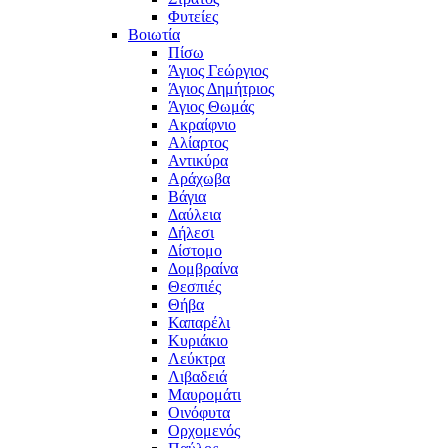
Φυτείες
Βοιωτία
Πίσω
Άγιος Γεώργιος
Άγιος Δημήτριος
Άγιος Θωμάς
Ακραίφνιο
Αλίαρτος
Αντικύρα
Αράχωβα
Βάγια
Δαύλεια
Δήλεσι
Δίστομο
Δομβραίνα
Θεσπιές
Θήβα
Καπαρέλι
Κυριάκιο
Λεύκτρα
Λιβαδειά
Μαυρομάτι
Οινόφυτα
Ορχομενός