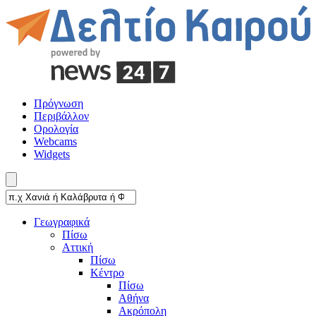
Πρόγνωση
Περιβάλλον
Ορολογία
Webcams
Widgets
Γεωγραφικά
Πίσω
Αττική
Πίσω
Κέντρο
Πίσω
Αθήνα
Ακρόπολη