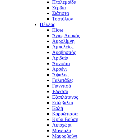
Πτολεμαΐδα
Σέρβια
Σιάτιστα
Τσοτύλιον
Πέλλας
Πίσω
Άγιος Λουκάς
Ακρολίμνη
Αμπελείες
Αραβησσός
Αριδαία
Άρνισσα
Αρσένι
Άψαλος
Γαλατάδες
Γιαννιτσά
Έδεσσα
Εξαπλάτανος
Εσώβαλτα
Καλή
Καρυώτισσα
Κρύα Βρύση
Λιποχώρι
Μάνδαλο
Μαυροβούνι