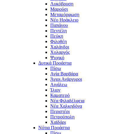
Λυκόβρυση
Μαρούσι
Μεταμόρφωση
Νέο Ηράκλειο
Παπάγου
Πεντέλη
Πεύκη
Φιλοθέη
Χαλάνδρι
Χολαργός
Ψυχικό
Δυτικά Προάστια
Πίσω
Αγία Βαρβάρα
Άγιοι Ανάργυροι
Αιγάλεω
Ίλιον
Καματερό
Νέα Φιλαδέλφεια
Νέα Χαλκηδόνα
Περιστέρι
Πετρούπολη
Χαϊδάρι
Νότια Προάστια
Πίσω