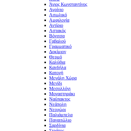
Άγιος Κωνσταντίνος
Αγρίνιο
Αιτωλικό
Αμφιλοχία
Αντίριο
Αστακός
Βόνιτσα
Γαβαλού
Γραμματικό
Δοκίμιον
Θερμό
Καλύβια
Κανδήλα
Κατοχή
Μεγάλη Χώρα
Μενίδι
Μεσολλόγι
Μοναστηράκι
Ναύπακτος
Νεάπολη
Νεοχώρι
Παλιάμπελα
Παναιτώλιο
Σαρδίνια
Στράτος