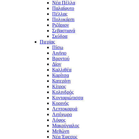
Νέα Πέλλα
Παλαίφυτο
Πέλλας
Πολυκάρπι
Ριζάριον
Σεβαστιανά
Σκύδρα
Πιερίας
Πίσω
Αιγίνιο
Βροντού
Δίον
Καλλιθέα
Καρίτσα
Κατερίνη
Κίτρος
Κολινδρός
Κονταριώτισσα
Κορινός
Λεπτοκαρυά
Λιτόχωρο
Λόφος
Μακρύγιαλος
Μεθώνη
Νέα Έφεσος