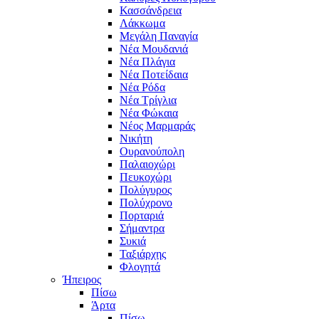
Κασσάνδρεια
Λάκκωμα
Μεγάλη Παναγία
Νέα Μουδανιά
Νέα Πλάγια
Νέα Ποτείδαια
Νέα Ρόδα
Νέα Τρίγλια
Νέα Φώκαια
Νέος Μαρμαράς
Νικήτη
Ουρανούπολη
Παλαιοχώρι
Πευκοχώρι
Πολύγυρος
Πολύχρονο
Πορταριά
Σήμαντρα
Συκιά
Ταξιάρχης
Φλογητά
Ήπειρος
Πίσω
Άρτα
Πίσω