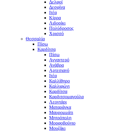
Δελφοί
Δεσφίνα
Ιτέα
Κίρρα
Λιδορίκι
Πολύδροσος
Χρισσό
Θεσσαλία
Πίσω
Καρδίτσα
Πίσω
Αγναντερό
Ανάβρα
Αρτεσιανό
Ιτέα
Καλλίθηρο
Καλλιφώνι
Καρδίτσα
Καρδιτσομαγούλα
Λεοντάρι
Ματαράγκα
Μαυρομμάτι
Μητρόπολη
Μορφοβούνιο
Μουζάκι