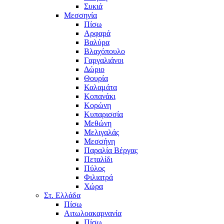
Συκιά
Μεσσηνία
Πίσω
Αρφαρά
Βαλύρα
Βλαχόπουλο
Γαργαλιάνοι
Δώριο
Θουρία
Καλαμάτα
Κοπανάκι
Κορώνη
Κυπαρισσία
Μεθώνη
Μελιγαλάς
Μεσσήνη
Παραλία Βέργας
Πεταλίδι
Πύλος
Φιλιατρά
Χώρα
Στ. Ελλάδα
Πίσω
Αιτωλοακαρνανία
Πίσω