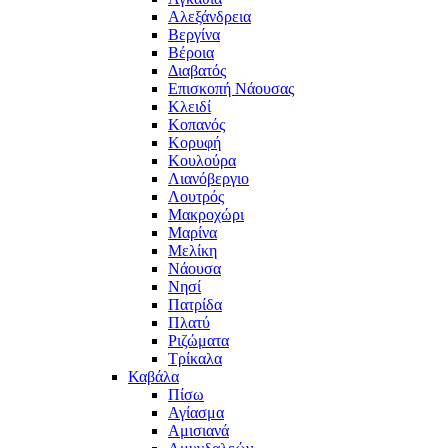
Αλεξάνδρεια
Βεργίνα
Βέροια
Διαβατός
Επισκοπή Νάουσας
Κλειδί
Κοπανός
Κορυφή
Κουλούρα
Λιανόβεργιο
Λουτρός
Μακροχώρι
Μαρίνα
Μελίκη
Νάουσα
Νησί
Πατρίδα
Πλατύ
Ριζώματα
Τρίκαλα
Καβάλα
Πίσω
Αγίασμα
Αμισιανά