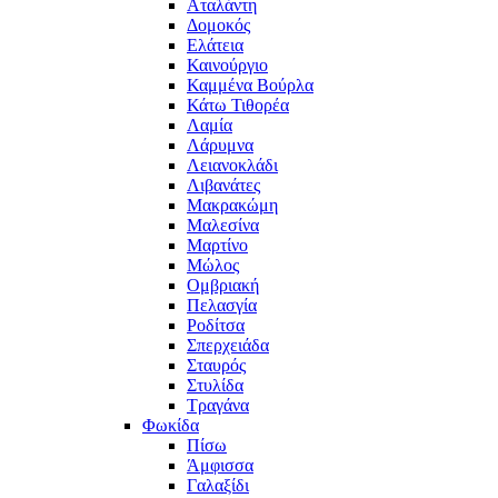
Αταλάντη
Δομοκός
Ελάτεια
Καινούργιο
Καμμένα Βούρλα
Κάτω Τιθορέα
Λαμία
Λάρυμνα
Λειανοκλάδι
Λιβανάτες
Μακρακώμη
Μαλεσίνα
Μαρτίνο
Μώλος
Ομβριακή
Πελασγία
Ροδίτσα
Σπερχειάδα
Σταυρός
Στυλίδα
Τραγάνα
Φωκίδα
Πίσω
Άμφισσα
Γαλαξίδι