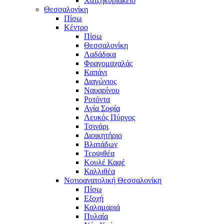
Χατζηκυριάκειο
Θεσσαλονίκη
Πίσω
Κέντρο
Πίσω
Θεσσαλονίκη
Λαδάδικα
Φραγομαχαλάς
Καπάνι
Διαγώνιος
Ναυαρίνου
Ροτόντα
Αγία Σοφία
Λευκός Πύργος
Τσινάρι
Διοικητήριο
Βλατάδων
Τερψιθέα
Κουλέ Καφέ
Καλλιθέα
Νοτιοανατολική Θεσσαλονίκη
Πίσω
Εξοχή
Καλαμαριά
Πυλαία