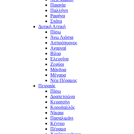
Παιανία
Παλλήνη
Ραφήνα
Σπάτα
Δυτική Αττική
Πίσω
Άνω Λιόσια
Ασπρόπυργος
Αχαρναί
Βίλια
Ελευσίνα
Ζεφύρι
Μάνδρα
Μέγαρα
Νέα Πέραμος
Πειραιάς
Πίσω
Δραπετσώνα
Κερατσίνι
Κορυδαλλός
Νίκαια
Πασαλιμάνι
Κέντρο
Πέραμα