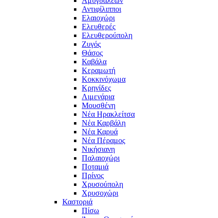
Αμυγδαλεών
Αντιφίλιπποι
Ελαιοχώρι
Ελευθερές
Ελευθερούπολη
Ζυγός
Θάσος
Καβάλα
Κεραμωτή
Κοκκινόχωμα
Κρηνίδες
Λιμενάρια
Μουσθένη
Νέα Ηρακλείτσα
Νέα Καρβάλη
Νέα Καρυά
Νέα Πέραμος
Νικήσιανη
Παλαιοχώρι
Ποταμιά
Πρίνος
Χρυσούπολη
Χρυσοχώρι
Καστοριά
Πίσω