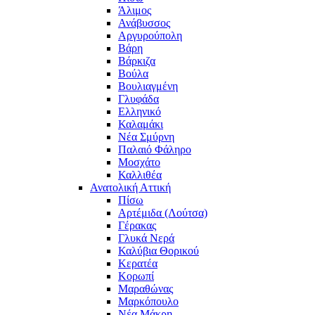
Άλιμος
Ανάβυσσος
Αργυρούπολη
Βάρη
Βάρκιζα
Βούλα
Βουλιαγμένη
Γλυφάδα
Ελληνικό
Καλαμάκι
Νέα Σμύρνη
Παλαιό Φάληρο
Μοσχάτο
Καλλιθέα
Ανατολική Αττική
Πίσω
Αρτέμιδα (Λούτσα)
Γέρακας
Γλυκά Νερά
Καλύβια Θορικού
Κερατέα
Κορωπί
Μαραθώνας
Μαρκόπουλο
Νέα Μάκρη