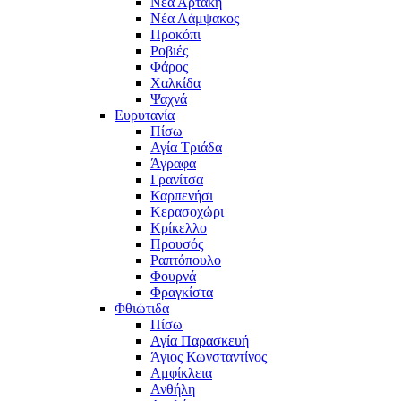
Νέα Αρτάκη
Νέα Λάμψακος
Προκόπι
Ροβιές
Φάρος
Χαλκίδα
Ψαχνά
Ευρυτανία
Πίσω
Αγία Τριάδα
Άγραφα
Γρανίτσα
Καρπενήσι
Κερασοχώρι
Κρίκελλο
Προυσός
Ραπτόπουλο
Φουρνά
Φραγκίστα
Φθιώτιδα
Πίσω
Αγία Παρασκευή
Άγιος Κωνσταντίνος
Αμφίκλεια
Ανθήλη