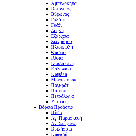
Αμπελόκηποι
Βοτανικός
Βύρωνας
Γαλάτσι
Γκάζι
Δάφνη
Εξάρχεια
Ζωγράφου
Ηλιούπολη
Θησείο
Ιλίσια
Καισαριανή
Κολωνάκι
Κυψέλη
Μοναστηράκι
Παγκράτι
Πατήσια
Πετράλωνα
Υμηττός
Βόρεια Προάστια
Πίσω
Αγ. Παρασκευή
Αγ. Στέφανος
Βριλήσσια
Κηφισιά