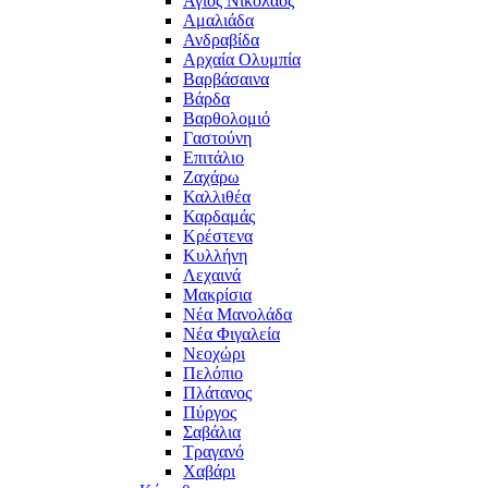
Άγιος Νικόλαος
Αμαλιάδα
Ανδραβίδα
Αρχαία Ολυμπία
Βαρβάσαινα
Βάρδα
Βαρθολομιό
Γαστούνη
Επιτάλιο
Ζαχάρω
Καλλιθέα
Καρδαμάς
Κρέστενα
Κυλλήνη
Λεχαινά
Μακρίσια
Νέα Μανολάδα
Νέα Φιγαλεία
Νεοχώρι
Πελόπιο
Πλάτανος
Πύργος
Σαβάλια
Τραγανό
Χαβάρι