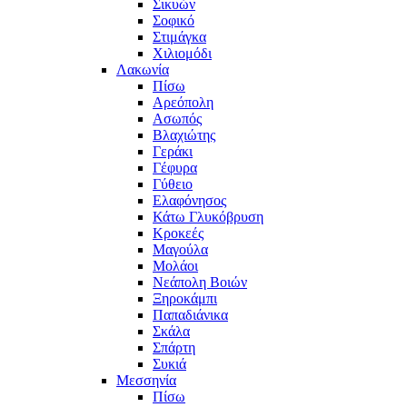
Σικυών
Σοφικό
Στιμάγκα
Χιλιομόδι
Λακωνία
Πίσω
Αρεόπολη
Ασωπός
Βλαχιώτης
Γεράκι
Γέφυρα
Γύθειο
Ελαφόνησος
Κάτω Γλυκόβρυση
Κροκεές
Μαγούλα
Μολάοι
Νεάπολη Βοιών
Ξηροκάμπι
Παπαδιάνικα
Σκάλα
Σπάρτη
Συκιά
Μεσσηνία
Πίσω