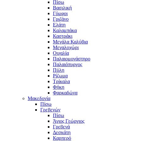
Πίσω
Βασιλική
Γόμφοι
Γριζάνο
Ελάτη
Καλαμπάκα
Καστράκι
Μεγάλα Καλύβια
Μεγαλοχώρι
Οιχαλία
Παλαιομονάστηρο
Παλαιόπυργος
Πύλη
Ρίζωμα
Τρίκαλα
Φήκη
Φαρκαδώνα
Μακεδονία
Πίσω
Γρεβενών
Πίσω
Άγιος Γεώργιος
Γρεβενά
Δεσκάτη
Καρπερό