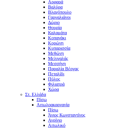
Αρφαρά
Βαλύρα
Βλαχόπουλο
Γαργαλιάνοι
Δώριο
Θουρία
Καλαμάτα
Κοπανάκι
Κορώνη
Κυπαρισσία
Μεθώνη
Μελιγαλάς
Μεσσήνη
Παραλία Βέργας
Πεταλίδι
Πύλος
Φιλιατρά
Χώρα
Στ. Ελλάδα
Πίσω
Αιτωλοακαρνανία
Πίσω
Άγιος Κωνσταντίνος
Αγρίνιο
Αιτωλικό