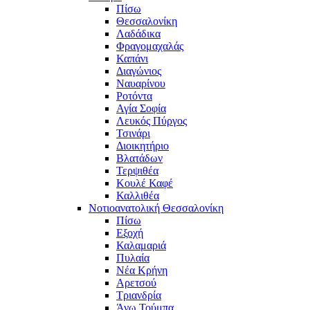
Πίσω
Θεσσαλονίκη
Λαδάδικα
Φραγομαχαλάς
Καπάνι
Διαγώνιος
Ναυαρίνου
Ροτόντα
Αγία Σοφία
Λευκός Πύργος
Τσινάρι
Διοικητήριο
Βλατάδων
Τερψιθέα
Κουλέ Καφέ
Καλλιθέα
Νοτιοανατολική Θεσσαλονίκη
Πίσω
Εξοχή
Καλαμαριά
Πυλαία
Νέα Κρήνη
Αρετσού
Τριανδρία
Άνω Τούμπα