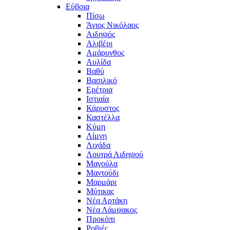
Εύβοια
Πίσω
Άγιος Νικόλαος
Αιδηψός
Αλιβέρι
Αμάρυνθος
Αυλίδα
Βαθύ
Βασιλικό
Ερέτρια
Ιστιαία
Κάρυστος
Καστέλλα
Κύμη
Λίμνη
Λιχάδα
Λουτρά Αιδηψού
Μαγούλα
Μαντούδι
Μαρμάρι
Μύτικας
Νέα Αρτάκη
Νέα Λάμψακος
Προκόπι
Ροβιές