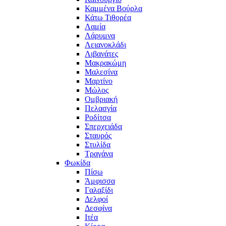
Καμμένα Βούρλα
Κάτω Τιθορέα
Λαμία
Λάρυμνα
Λειανοκλάδι
Λιβανάτες
Μακρακώμη
Μαλεσίνα
Μαρτίνο
Μώλος
Ομβριακή
Πελασγία
Ροδίτσα
Σπερχειάδα
Σταυρός
Στυλίδα
Τραγάνα
Φωκίδα
Πίσω
Άμφισσα
Γαλαξίδι
Δελφοί
Δεσφίνα
Ιτέα