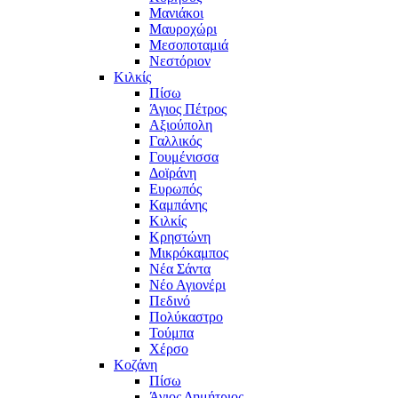
Μανιάκοι
Μαυροχώρι
Μεσοποταμιά
Νεστόριον
Κιλκίς
Πίσω
Άγιος Πέτρος
Αξιούπολη
Γαλλικός
Γουμένισσα
Δοϊράνη
Ευρωπός
Καμπάνης
Κιλκίς
Κρηστώνη
Μικρόκαμπος
Νέα Σάντα
Νέο Αγιονέρι
Πεδινό
Πολύκαστρο
Τούμπα
Χέρσο
Κοζάνη
Πίσω
Άγιος Δημήτριος