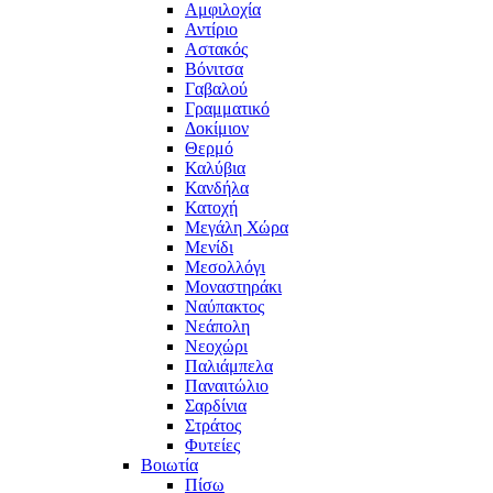
Αμφιλοχία
Αντίριο
Αστακός
Βόνιτσα
Γαβαλού
Γραμματικό
Δοκίμιον
Θερμό
Καλύβια
Κανδήλα
Κατοχή
Μεγάλη Χώρα
Μενίδι
Μεσολλόγι
Μοναστηράκι
Ναύπακτος
Νεάπολη
Νεοχώρι
Παλιάμπελα
Παναιτώλιο
Σαρδίνια
Στράτος
Φυτείες
Βοιωτία
Πίσω