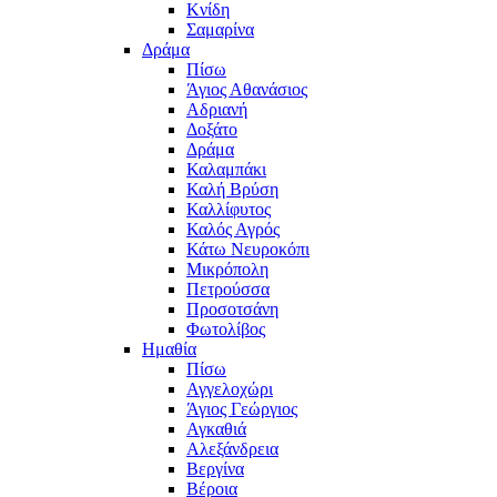
Κνίδη
Σαμαρίνα
Δράμα
Πίσω
Άγιος Αθανάσιος
Αδριανή
Δοξάτο
Δράμα
Καλαμπάκι
Καλή Βρύση
Καλλίφυτος
Καλός Αγρός
Κάτω Νευροκόπι
Μικρόπολη
Πετρούσσα
Προσοτσάνη
Φωτολίβος
Ημαθία
Πίσω
Αγγελοχώρι
Άγιος Γεώργιος
Αγκαθιά
Αλεξάνδρεια
Βεργίνα
Βέροια