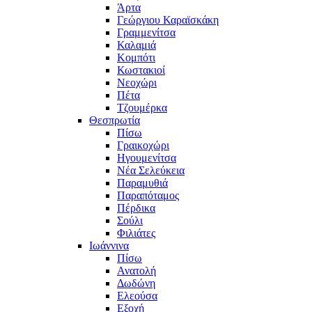
Άρτα
Γεώργιου Καραϊσκάκη
Γραμμενίτσα
Καλαμιά
Κομπότι
Κωστακιοί
Νεοχώρι
Πέτα
Τζουμέρκα
Θεσπρωτία
Πίσω
Γραικοχώρι
Ηγουμενίτσα
Νέα Σελεύκεια
Παραμυθιά
Παραπόταμος
Πέρδικα
Σούλι
Φιλιάτες
Ιωάννινα
Πίσω
Ανατολή
Δωδώνη
Ελεούσα
Εξοχή