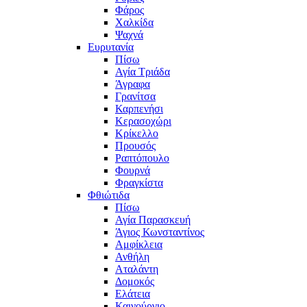
Φάρος
Χαλκίδα
Ψαχνά
Ευρυτανία
Πίσω
Αγία Τριάδα
Άγραφα
Γρανίτσα
Καρπενήσι
Κερασοχώρι
Κρίκελλο
Προυσός
Ραπτόπουλο
Φουρνά
Φραγκίστα
Φθιώτιδα
Πίσω
Αγία Παρασκευή
Άγιος Κωνσταντίνος
Αμφίκλεια
Ανθήλη
Αταλάντη
Δομοκός
Ελάτεια
Καινούργιο