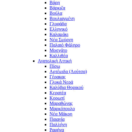
Βάρη
Βάρκιζα
Βούλα
Βουλιαγμένη
Γλυφάδα
Ελληνικό
Καλαμάκι
Νέα Σμύρνη
Παλαιό Φάληρο
Μοσχάτο
Καλλιθέα
Ανατολική Αττική
Πίσω
Αρτέμιδα (Λούτσα)
Γέρακας
Γλυκά Νερά
Καλύβια Θορικού
Κερατέα
Κορωπί
Μαραθώνας
Μαρκόπουλο
Νέα Μάκρη
Παιανία
Παλλήνη
Ραφήνα