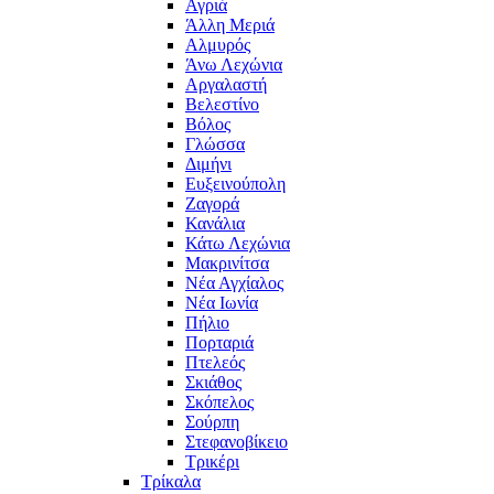
Αγριά
Άλλη Μεριά
Αλμυρός
Άνω Λεχώνια
Αργαλαστή
Βελεστίνο
Βόλος
Γλώσσα
Διμήνι
Ευξεινούπολη
Ζαγορά
Κανάλια
Κάτω Λεχώνια
Μακρινίτσα
Νέα Αγχίαλος
Νέα Ιωνία
Πήλιο
Πορταριά
Πτελεός
Σκιάθος
Σκόπελος
Σούρπη
Στεφανοβίκειο
Τρικέρι
Τρίκαλα