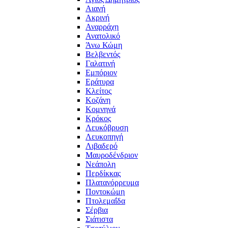
Αιανή
Ακρινή
Αναρράχη
Ανατολικό
Άνω Κώμη
Βελβεντός
Γαλατινή
Εμπόριον
Εράτυρα
Κλείτος
Κοζάνη
Κομνηνά
Κρόκος
Λευκόβρυση
Λευκοπηγή
Λιβαδερό
Μαυροδένδριον
Νεάπολη
Περδίκκας
Πλατανόρρευμα
Ποντοκώμη
Πτολεμαΐδα
Σέρβια
Σιάτιστα