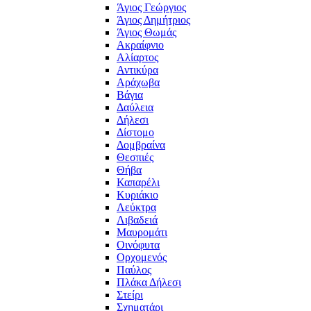
Άγιος Γεώργιος
Άγιος Δημήτριος
Άγιος Θωμάς
Ακραίφνιο
Αλίαρτος
Αντικύρα
Αράχωβα
Βάγια
Δαύλεια
Δήλεσι
Δίστομο
Δομβραίνα
Θεσπιές
Θήβα
Καπαρέλι
Κυριάκιο
Λεύκτρα
Λιβαδειά
Μαυρομάτι
Οινόφυτα
Ορχομενός
Παύλος
Πλάκα Δήλεσι
Στείρι
Σχηματάρι