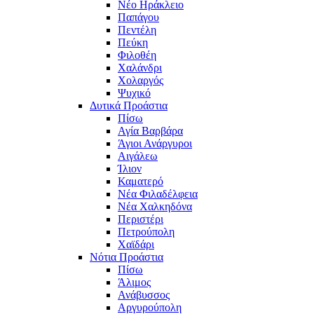
Νέο Ηράκλειο
Παπάγου
Πεντέλη
Πεύκη
Φιλοθέη
Χαλάνδρι
Χολαργός
Ψυχικό
Δυτικά Προάστια
Πίσω
Αγία Βαρβάρα
Άγιοι Ανάργυροι
Αιγάλεω
Ίλιον
Καματερό
Νέα Φιλαδέλφεια
Νέα Χαλκηδόνα
Περιστέρι
Πετρούπολη
Χαϊδάρι
Νότια Προάστια
Πίσω
Άλιμος
Ανάβυσσος
Αργυρούπολη