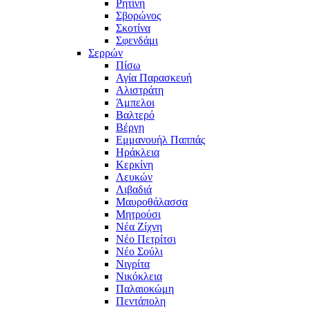
Ρητίνη
Σβορώνος
Σκοτίνα
Σφενδάμι
Σερρών
Πίσω
Αγία Παρασκευή
Αλιστράτη
Άμπελοι
Βαλτερό
Βέργη
Εμμανουήλ Παππάς
Ηράκλεια
Κερκίνη
Λευκών
Λιβαδιά
Μαυροθάλασσα
Μητρούσι
Νέα Ζίχνη
Νέο Πετρίτσι
Νέο Σούλι
Νιγρίτα
Νικόκλεια
Παλαιοκώμη
Πεντάπολη