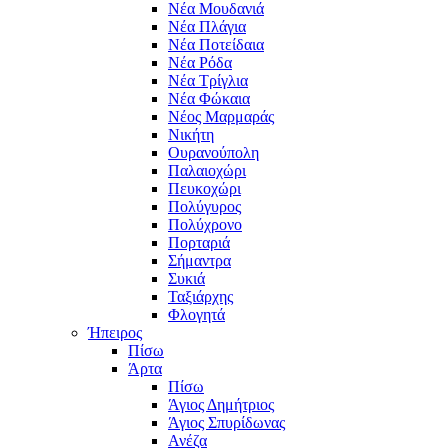
Νέα Μουδανιά
Νέα Πλάγια
Νέα Ποτείδαια
Νέα Ρόδα
Νέα Τρίγλια
Νέα Φώκαια
Νέος Μαρμαράς
Νικήτη
Ουρανούπολη
Παλαιοχώρι
Πευκοχώρι
Πολύγυρος
Πολύχρονο
Πορταριά
Σήμαντρα
Συκιά
Ταξιάρχης
Φλογητά
Ήπειρος
Πίσω
Άρτα
Πίσω
Άγιος Δημήτριος
Άγιος Σπυρίδωνας
Ανέζα