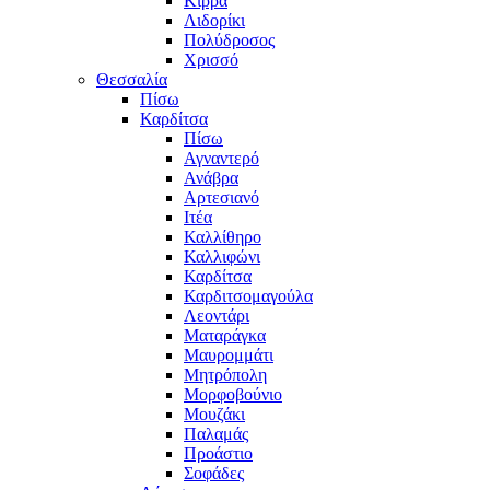
Κίρρα
Λιδορίκι
Πολύδροσος
Χρισσό
Θεσσαλία
Πίσω
Καρδίτσα
Πίσω
Αγναντερό
Ανάβρα
Αρτεσιανό
Ιτέα
Καλλίθηρο
Καλλιφώνι
Καρδίτσα
Καρδιτσομαγούλα
Λεοντάρι
Ματαράγκα
Μαυρομμάτι
Μητρόπολη
Μορφοβούνιο
Μουζάκι
Παλαμάς
Προάστιο
Σοφάδες