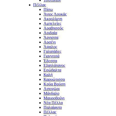
Τσοτύλιον
Πέλλας
Πίσω
Άγιος Λουκάς
Ακρολίμνη
Αμπελείες
Αραβησσός
Αριδαία
Άρνισσα
Αρσένι
Άψαλος
Γαλατάδες
Γιαννιτσά
Έδεσσα
Εξαπλάτανος
Εσώβαλτα
Καλή
Καρυώτισσα
Κρύα Βρύση
Λιποχώρι
Μάνδαλο
Μαυροβούνι
Νέα Πέλλα
Παλαίφυτο
Πέλλας