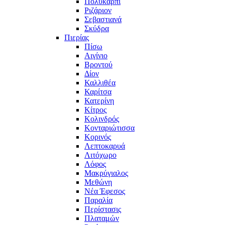
Πολυκάρπι
Ριζάριον
Σεβαστιανά
Σκύδρα
Πιερίας
Πίσω
Αιγίνιο
Βροντού
Δίον
Καλλιθέα
Καρίτσα
Κατερίνη
Κίτρος
Κολινδρός
Κονταριώτισσα
Κορινός
Λεπτοκαρυά
Λιτόχωρο
Λόφος
Μακρύγιαλος
Μεθώνη
Νέα Έφεσος
Παραλία
Περίστασις
Πλαταμών