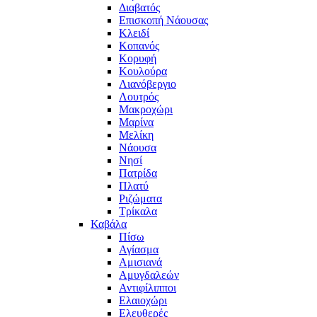
Διαβατός
Επισκοπή Νάουσας
Κλειδί
Κοπανός
Κορυφή
Κουλούρα
Λιανόβεργιο
Λουτρός
Μακροχώρι
Μαρίνα
Μελίκη
Νάουσα
Νησί
Πατρίδα
Πλατύ
Ριζώματα
Τρίκαλα
Καβάλα
Πίσω
Αγίασμα
Αμισιανά
Αμυγδαλεών
Αντιφίλιπποι
Ελαιοχώρι
Ελευθερές