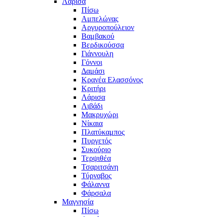
Λάρισα
Πίσω
Αμπελώνας
Αργυροπούλειον
Βαμβακού
Βερδικούσσα
Γιάννουλη
Γόννοι
Δαμάσι
Κρανέα Ελασσόνος
Κριτήρι
Λάρισα
Λιβάδι
Μακρυχώρι
Νίκαια
Πλατύκαμπος
Πυργετός
Συκούριο
Τερψιθέα
Τσαριτσάνη
Τύρναβος
Φάλαννα
Φάρσαλα
Μαγνησία
Πίσω