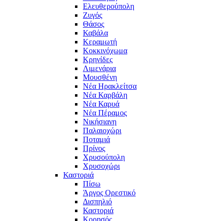
Ελευθερούπολη
Ζυγός
Θάσος
Καβάλα
Κεραμωτή
Κοκκινόχωμα
Κρηνίδες
Λιμενάρια
Μουσθένη
Νέα Ηρακλείτσα
Νέα Καρβάλη
Νέα Καρυά
Νέα Πέραμος
Νικήσιανη
Παλαιοχώρι
Ποταμιά
Πρίνος
Χρυσούπολη
Χρυσοχώρι
Καστοριά
Πίσω
Άργος Ορεστικό
Δισπηλιό
Καστοριά
Κορησός