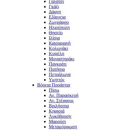
Γαλάτσι
Γκάζι
Δάφνη
Εξάρχεια
Ζωγράφου
Ηλιούπολη
Θησείο
Ιλίσια
Καισαριανή
Κολωνάκι
Κυψέλη
Μοναστηράκι
Παγκράτι
Πατήσια
Πετράλωνα
Υμηττός
Βόρεια Προάστια
Πίσω
Αγ. Παρασκευή
Αγ. Στέφανος
Βριλήσσια
Κηφισιά
Λυκόβρυση
Μαρούσι
Μεταμόρφωση