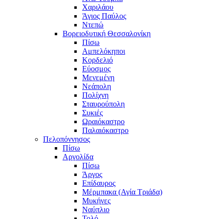
Χαριλάου
Άγιος Παύλος
Ντεπώ
Βορειοδυτική Θεσσαλονίκη
Πίσω
Αμπελόκηποι
Κορδελιό
Εύοσμος
Μενεμένη
Νεάπολη
Πολίχνη
Σταυρούπολη
Συκιές
Ωραιόκαστρο
Παλαιόκαστρο
Πελοπόννησος
Πίσω
Αργολίδα
Πίσω
Άργος
Επίδαυρος
Μέρμπακα (Αγία Τριάδα)
Μυκήνες
Ναύπλιο
Τολό