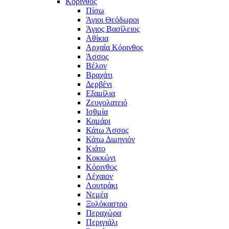
Κόρινθος
Πίσω
Άγιοι Θεόδωροι
Άγιος Βασίλειος
Αθίκια
Αρχαία Κόρινθος
Άσσος
Βέλον
Βραχάτι
Δερβένι
Εξαμίλια
Ζευγολατειό
Ισθμία
Καμάρι
Κάτω Άσσος
Κάτω Διμηνιόν
Κιάτο
Κοκκώνι
Κόρινθος
Λέχαιον
Λουτράκι
Νεμέα
Ξυλόκαστρο
Περαχώρα
Περιγιάλι