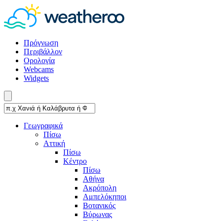
Πρόγνωση
Περιβάλλον
Ορολογία
Webcams
Widgets
Γεωγραφικά
Πίσω
Αττική
Πίσω
Κέντρο
Πίσω
Αθήνα
Ακρόπολη
Αμπελόκηποι
Βοτανικός
Βύρωνας