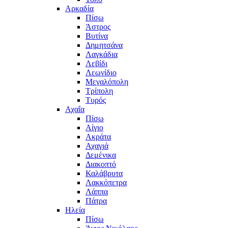
Αρκαδία
Πίσω
Άστρος
Βυτίνα
Δημητσάνα
Λαγκάδια
Λεβίδι
Λεωνίδιο
Μεγαλόπολη
Τρίπολη
Τυρός
Αχαΐα
Πίσω
Αίγιο
Ακράτα
Αχαγιά
Δεμένικα
Διακοπτό
Καλάβρυτα
Λακκόπετρα
Λάππα
Πάτρα
Ηλεία
Πίσω