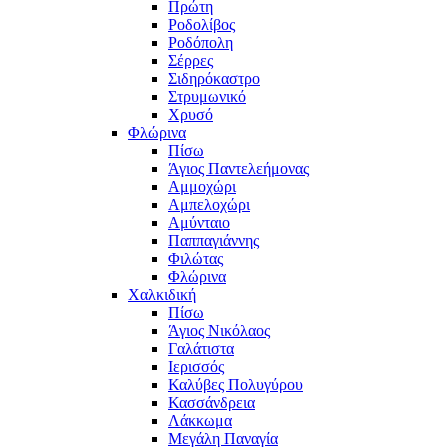
Πρώτη
Ροδολίβος
Ροδόπολη
Σέρρες
Σιδηρόκαστρο
Στρυμωνικό
Χρυσό
Φλώρινα
Πίσω
Άγιος Παντελεήμονας
Αμμοχώρι
Αμπελοχώρι
Αμύνταιο
Παππαγιάννης
Φιλώτας
Φλώρινα
Χαλκιδική
Πίσω
Άγιος Νικόλαος
Γαλάτιστα
Ιερισσός
Καλύβες Πολυγύρου
Κασσάνδρεια
Λάκκωμα
Μεγάλη Παναγία