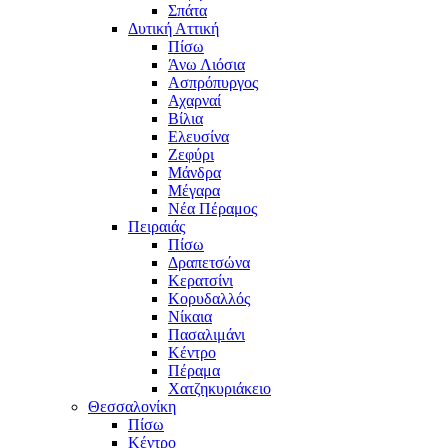
Σπάτα
Δυτική Αττική
Πίσω
Άνω Λιόσια
Ασπρόπυργος
Αχαρναί
Βίλια
Ελευσίνα
Ζεφύρι
Μάνδρα
Μέγαρα
Νέα Πέραμος
Πειραιάς
Πίσω
Δραπετσώνα
Κερατσίνι
Κορυδαλλός
Νίκαια
Πασαλιμάνι
Κέντρο
Πέραμα
Χατζηκυριάκειο
Θεσσαλονίκη
Πίσω
Κέντρο