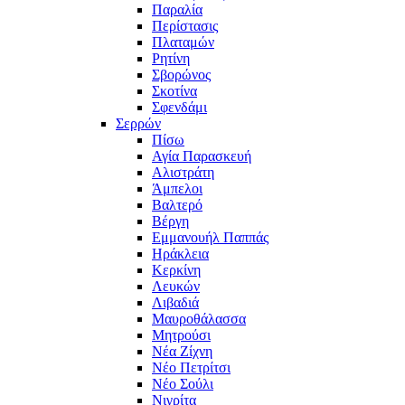
Παραλία
Περίστασις
Πλαταμών
Ρητίνη
Σβορώνος
Σκοτίνα
Σφενδάμι
Σερρών
Πίσω
Αγία Παρασκευή
Αλιστράτη
Άμπελοι
Βαλτερό
Βέργη
Εμμανουήλ Παππάς
Ηράκλεια
Κερκίνη
Λευκών
Λιβαδιά
Μαυροθάλασσα
Μητρούσι
Νέα Ζίχνη
Νέο Πετρίτσι
Νέο Σούλι
Νιγρίτα