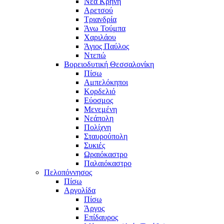
Νέα Κρήνη
Αρετσού
Τριανδρία
Άνω Τούμπα
Χαριλάου
Άγιος Παύλος
Ντεπώ
Βορειοδυτική Θεσσαλονίκη
Πίσω
Αμπελόκηποι
Κορδελιό
Εύοσμος
Μενεμένη
Νεάπολη
Πολίχνη
Σταυρούπολη
Συκιές
Ωραιόκαστρο
Παλαιόκαστρο
Πελοπόννησος
Πίσω
Αργολίδα
Πίσω
Άργος
Επίδαυρος