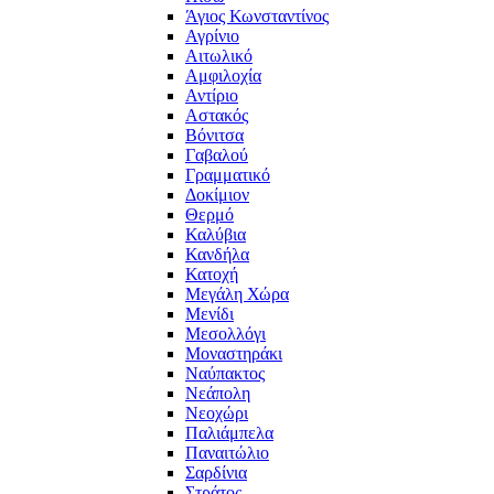
Άγιος Κωνσταντίνος
Αγρίνιο
Αιτωλικό
Αμφιλοχία
Αντίριο
Αστακός
Βόνιτσα
Γαβαλού
Γραμματικό
Δοκίμιον
Θερμό
Καλύβια
Κανδήλα
Κατοχή
Μεγάλη Χώρα
Μενίδι
Μεσολλόγι
Μοναστηράκι
Ναύπακτος
Νεάπολη
Νεοχώρι
Παλιάμπελα
Παναιτώλιο
Σαρδίνια
Στράτος