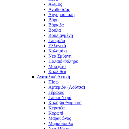
Άλιμος
Ανάβυσσος
Αργυρούπολη
Βάρη
Βάρκιζα
Βούλα
Βουλιαγμένη
Γλυφάδα
Ελληνικό
Καλαμάκι
Νέα Σμύρνη
Παλαιό Φάληρο
Μοσχάτο
Καλλιθέα
Ανατολική Αττική
Πίσω
Αρτέμιδα (Λούτσα)
Γέρακας
Γλυκά Νερά
Καλύβια Θορικού
Κερατέα
Κορωπί
Μαραθώνας
Μαρκόπουλο
Νέα Μάκρη