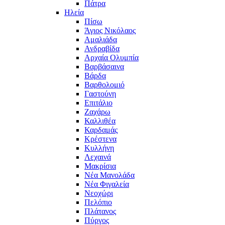
Πάτρα
Ηλεία
Πίσω
Άγιος Νικόλαος
Αμαλιάδα
Ανδραβίδα
Αρχαία Ολυμπία
Βαρβάσαινα
Βάρδα
Βαρθολομιό
Γαστούνη
Επιτάλιο
Ζαχάρω
Καλλιθέα
Καρδαμάς
Κρέστενα
Κυλλήνη
Λεχαινά
Μακρίσια
Νέα Μανολάδα
Νέα Φιγαλεία
Νεοχώρι
Πελόπιο
Πλάτανος
Πύργος