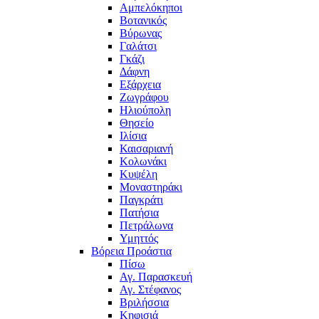
Αμπελόκηποι
Βοτανικός
Βύρωνας
Γαλάτσι
Γκάζι
Δάφνη
Εξάρχεια
Ζωγράφου
Ηλιούπολη
Θησείο
Ιλίσια
Καισαριανή
Κολωνάκι
Κυψέλη
Μοναστηράκι
Παγκράτι
Πατήσια
Πετράλωνα
Υμηττός
Βόρεια Προάστια
Πίσω
Αγ. Παρασκευή
Αγ. Στέφανος
Βριλήσσια
Κηφισιά