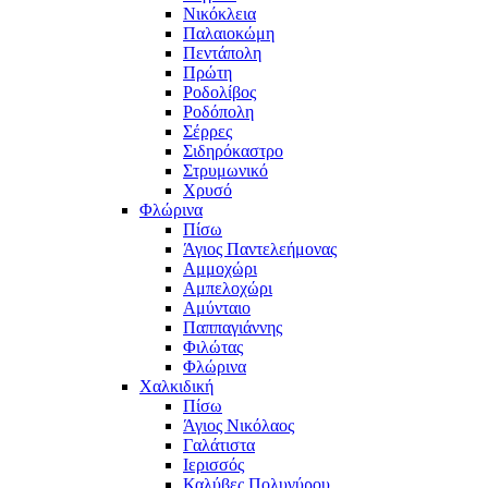
Νικόκλεια
Παλαιοκώμη
Πεντάπολη
Πρώτη
Ροδολίβος
Ροδόπολη
Σέρρες
Σιδηρόκαστρο
Στρυμωνικό
Χρυσό
Φλώρινα
Πίσω
Άγιος Παντελεήμονας
Αμμοχώρι
Αμπελοχώρι
Αμύνταιο
Παππαγιάννης
Φιλώτας
Φλώρινα
Χαλκιδική
Πίσω
Άγιος Νικόλαος
Γαλάτιστα
Ιερισσός
Καλύβες Πολυγύρου