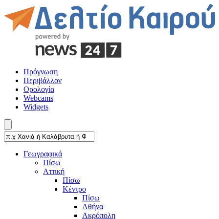
Πρόγνωση
Περιβάλλον
Ορολογία
Webcams
Widgets
Γεωγραφικά
Πίσω
Αττική
Πίσω
Κέντρο
Πίσω
Αθήνα
Ακρόπολη