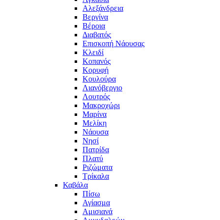
Αλεξάνδρεια
Βεργίνα
Βέροια
Διαβατός
Επισκοπή Νάουσας
Κλειδί
Κοπανός
Κορυφή
Κουλούρα
Λιανόβεργιο
Λουτρός
Μακροχώρι
Μαρίνα
Μελίκη
Νάουσα
Νησί
Πατρίδα
Πλατύ
Ριζώματα
Τρίκαλα
Καβάλα
Πίσω
Αγίασμα
Αμισιανά