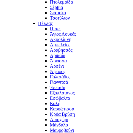
Πτολεμαΐδα
Σέρβια
Σιάτιστα
Τσοτύλιον
Πέλλας
Πίσω
Άγιος Λουκάς
Ακρολίμνη
Αμπελείες
Αραβησσός
Αριδαία
Άρνισσα
Αρσένι
Άψαλος
Γαλατάδες
Γιαννιτσά
Έδεσσα
Εξαπλάτανος
Εσώβαλτα
Καλή
Καρυώτισσα
Κρύα Βρύση
Λιποχώρι
Μάνδαλο
Μαυροβούνι