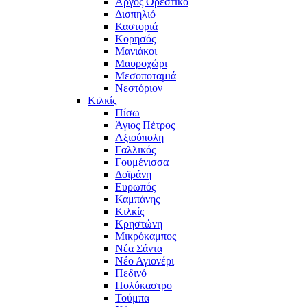
Άργος Ορεστικό
Δισπηλιό
Καστοριά
Κορησός
Μανιάκοι
Μαυροχώρι
Μεσοποταμιά
Νεστόριον
Κιλκίς
Πίσω
Άγιος Πέτρος
Αξιούπολη
Γαλλικός
Γουμένισσα
Δοϊράνη
Ευρωπός
Καμπάνης
Κιλκίς
Κρηστώνη
Μικρόκαμπος
Νέα Σάντα
Νέο Αγιονέρι
Πεδινό
Πολύκαστρο
Τούμπα