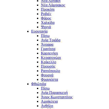
Νέα Αρτάκη
Νέα Λάμψακος
Προκόπι
Ροβιές
Φάρος
Χαλκίδα
Ψαχνά
Ευρυτανία
Πίσω
Αγία Τριάδα
Άγραφα
Γρανίτσα
Καρπενήσι
Κερασοχώρι
Κρίκελλο
Προυσός
Ραπτόπουλο
Φουρνά
Φραγκίστα
Φθιώτιδα
Πίσω
Αγία Παρασκευή
Άγιος Κωνσταντίνος
Αμφίκλεια
Ανθήλη