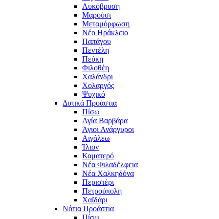
Λυκόβρυση
Μαρούσι
Μεταμόρφωση
Νέο Ηράκλειο
Παπάγου
Πεντέλη
Πεύκη
Φιλοθέη
Χαλάνδρι
Χολαργός
Ψυχικό
Δυτικά Προάστια
Πίσω
Αγία Βαρβάρα
Άγιοι Ανάργυροι
Αιγάλεω
Ίλιον
Καματερό
Νέα Φιλαδέλφεια
Νέα Χαλκηδόνα
Περιστέρι
Πετρούπολη
Χαϊδάρι
Νότια Προάστια
Πίσω