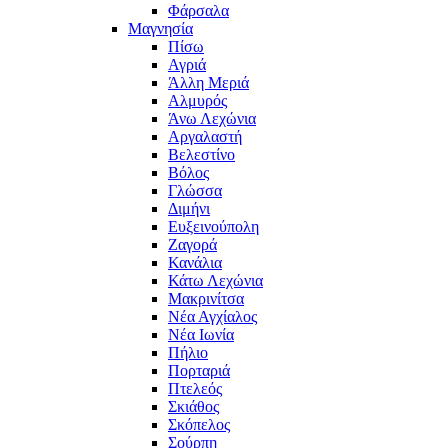
Φάρσαλα
Μαγνησία
Πίσω
Αγριά
Άλλη Μεριά
Αλμυρός
Άνω Λεχώνια
Αργαλαστή
Βελεστίνο
Βόλος
Γλώσσα
Διμήνι
Ευξεινούπολη
Ζαγορά
Κανάλια
Κάτω Λεχώνια
Μακρινίτσα
Νέα Αγχίαλος
Νέα Ιωνία
Πήλιο
Πορταριά
Πτελεός
Σκιάθος
Σκόπελος
Σούρπη