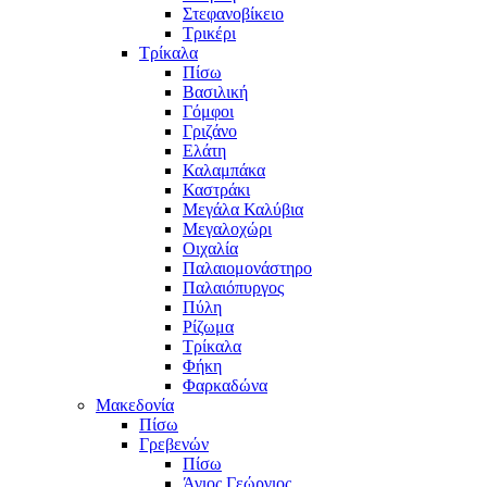
Στεφανοβίκειο
Τρικέρι
Τρίκαλα
Πίσω
Βασιλική
Γόμφοι
Γριζάνο
Ελάτη
Καλαμπάκα
Καστράκι
Μεγάλα Καλύβια
Μεγαλοχώρι
Οιχαλία
Παλαιομονάστηρο
Παλαιόπυργος
Πύλη
Ρίζωμα
Τρίκαλα
Φήκη
Φαρκαδώνα
Μακεδονία
Πίσω
Γρεβενών
Πίσω
Άγιος Γεώργιος