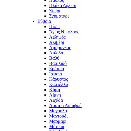
Παύλος
Πλάκα Δήλεσι
Στείρι
Σχηματάρι
Εύβοια
Πίσω
Άγιος Νικόλαος
Αιδηψός
Αλιβέρι
Αμάρυνθος
Αυλίδα
Βαθύ
Βασιλικό
Ερέτρια
Ιστιαία
Κάρυστος
Καστέλλα
Κύμη
Λίμνη
Λιχάδα
Λουτρά Αιδηψού
Μαγούλα
Μαντούδι
Μαρμάρι
Μύτικας