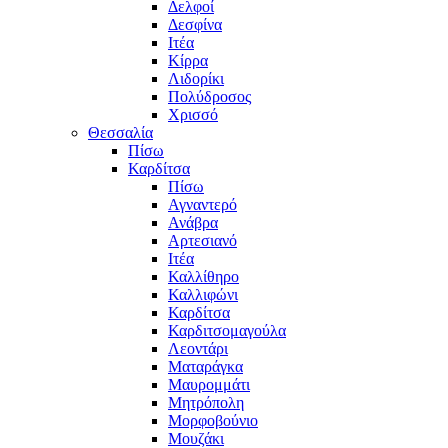
Δελφοί
Δεσφίνα
Ιτέα
Κίρρα
Λιδορίκι
Πολύδροσος
Χρισσό
Θεσσαλία
Πίσω
Καρδίτσα
Πίσω
Αγναντερό
Ανάβρα
Αρτεσιανό
Ιτέα
Καλλίθηρο
Καλλιφώνι
Καρδίτσα
Καρδιτσομαγούλα
Λεοντάρι
Ματαράγκα
Μαυρομμάτι
Μητρόπολη
Μορφοβούνιο
Μουζάκι