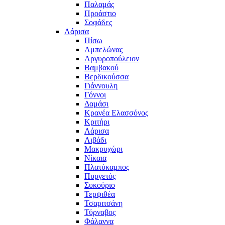
Παλαμάς
Προάστιο
Σοφάδες
Λάρισα
Πίσω
Αμπελώνας
Αργυροπούλειον
Βαμβακού
Βερδικούσσα
Γιάννουλη
Γόννοι
Δαμάσι
Κρανέα Ελασσόνος
Κριτήρι
Λάρισα
Λιβάδι
Μακρυχώρι
Νίκαια
Πλατύκαμπος
Πυργετός
Συκούριο
Τερψιθέα
Τσαριτσάνη
Τύρναβος
Φάλαννα