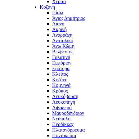
Χέρσο
Κοζάνη
Πίσω
Άγιος Δημήτριος
Αιανή
Ακρινή
Αναρράχη
Ανατολικό
Άνω Κώμη
Βελβεντός
Γαλατινή
Εμπόριον
Εράτυρα
Κλείτος
Κοζάνη
Κομνηνά
Κρόκος
Λευκόβρυση
Λευκοπηγή
Λιβαδερό
Μαυροδένδριον
Νεάπολη
Περδίκκας
Πλατανόρρευμα
Ποντοκώμη