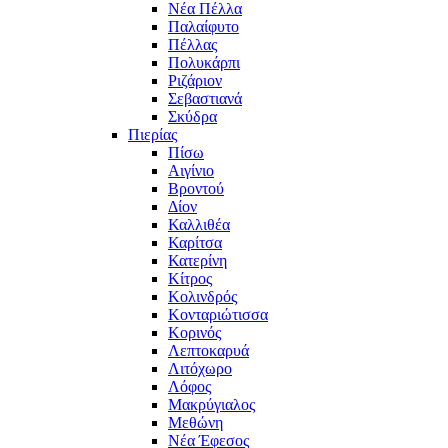
Νέα Πέλλα
Παλαίφυτο
Πέλλας
Πολυκάρπι
Ριζάριον
Σεβαστιανά
Σκύδρα
Πιερίας
Πίσω
Αιγίνιο
Βροντού
Δίον
Καλλιθέα
Καρίτσα
Κατερίνη
Κίτρος
Κολινδρός
Κονταριώτισσα
Κορινός
Λεπτοκαρυά
Λιτόχωρο
Λόφος
Μακρύγιαλος
Μεθώνη
Νέα Έφεσος