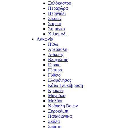
Ξυλόκαστρο
Περαχώρα
Περιγιάλι
Σικυών
Σοφικό
Στιμάγκα
Χιλιομόδι
Λακωνία
Πίσω
Αρεόπολη
Ασωπός
Βλαχιώτης
Γεράκι
Γέφυρα
Γύθειο
Ελαφόνησος
Κάτω Γλυκόβρυση
Κροκεές
Μαγούλα
Μολάοι
Νεάπολη Βοιών
Ξηροκάμπι
Παπαδιάνικα
Σκάλα
Σπάρτη