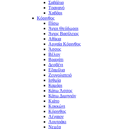
Σαβάλια
Τραγανό
Χαβάρι
Κόρινθος
Πίσω
Άγιοι Θεόδωροι
Άγιος Βασίλειος
Αθίκια
Αρχαία Κόρινθος
Άσσος
Βέλον
Βραχάτι
Δερβένι
Εξαμίλια
Ζευγολατειό
Ισθμία
Καμάρι
Κάτω Άσσος
Κάτω Διμηνιόν
Κιάτο
Κοκκώνι
Κόρινθος
Λέχαιον
Λουτράκι
Νεμέα