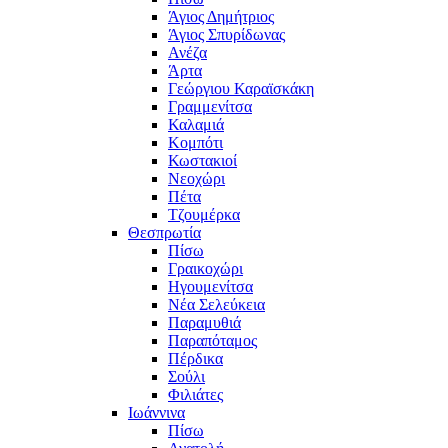
Άγιος Δημήτριος
Άγιος Σπυρίδωνας
Ανέζα
Άρτα
Γεώργιου Καραϊσκάκη
Γραμμενίτσα
Καλαμιά
Κομπότι
Κωστακιοί
Νεοχώρι
Πέτα
Τζουμέρκα
Θεσπρωτία
Πίσω
Γραικοχώρι
Ηγουμενίτσα
Νέα Σελεύκεια
Παραμυθιά
Παραπόταμος
Πέρδικα
Σούλι
Φιλιάτες
Ιωάννινα
Πίσω