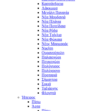
Κασσάνδρεια
Λάκκωμα
Μεγάλη Παναγία
Νέα Μουδανιά
Νέα Πλάγια
Νέα Ποτείδαια
Νέα Ρόδα
Νέα Τρίγλια
Νέα Φώκαια
Νέος Μαρμαράς
Νικήτη
Ουρανούπολη
Παλαιοχώρι
Πευκοχώρι
Πολύγυρος
Πολύχρονο
Πορταριά
Σήμαντρα
Συκιά
Ταξιάρχης
Φλογητά
Ήπειρος
Πίσω
Άρτα
Πίσω