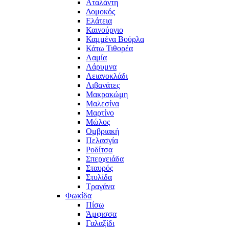
Αταλάντη
Δομοκός
Ελάτεια
Καινούργιο
Καμμένα Βούρλα
Κάτω Τιθορέα
Λαμία
Λάρυμνα
Λειανοκλάδι
Λιβανάτες
Μακρακώμη
Μαλεσίνα
Μαρτίνο
Μώλος
Ομβριακή
Πελασγία
Ροδίτσα
Σπερχειάδα
Σταυρός
Στυλίδα
Τραγάνα
Φωκίδα
Πίσω
Άμφισσα
Γαλαξίδι