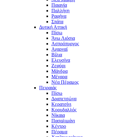
Παιανία
Παλλήνη
Ραφήνα
Σπάτα
Δυτική Αττική
Πίσω
Άνω Λιόσια
Ασπρόπυργος
Αχαρναί
Βίλια
Ελευσίνα
Ζεφύρι
Μάνδρα
Μέγαρα
Νέα Πέραμος
Πειραιάς
Πίσω
Δραπετσώνα
Κερατσίνι
Κορυδαλλός
Νίκαια
Πασαλιμάνι
Κέντρο
Πέραμα