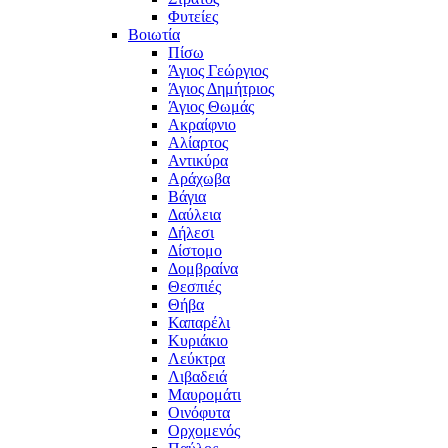
Φυτείες
Βοιωτία
Πίσω
Άγιος Γεώργιος
Άγιος Δημήτριος
Άγιος Θωμάς
Ακραίφνιο
Αλίαρτος
Αντικύρα
Αράχωβα
Βάγια
Δαύλεια
Δήλεσι
Δίστομο
Δομβραίνα
Θεσπιές
Θήβα
Καπαρέλι
Κυριάκιο
Λεύκτρα
Λιβαδειά
Μαυρομάτι
Οινόφυτα
Ορχομενός