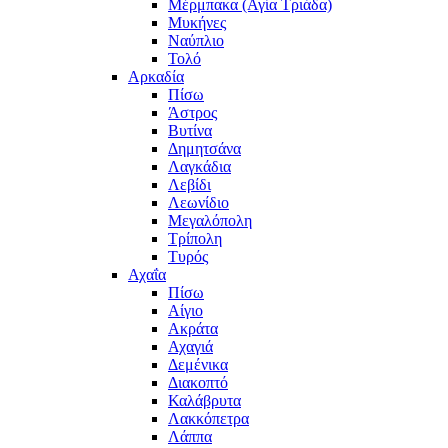
Μέρμπακα (Αγία Τριάδα)
Μυκήνες
Ναύπλιο
Τολό
Αρκαδία
Πίσω
Άστρος
Βυτίνα
Δημητσάνα
Λαγκάδια
Λεβίδι
Λεωνίδιο
Μεγαλόπολη
Τρίπολη
Τυρός
Αχαΐα
Πίσω
Αίγιο
Ακράτα
Αχαγιά
Δεμένικα
Διακοπτό
Καλάβρυτα
Λακκόπετρα
Λάππα