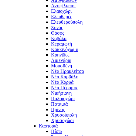
Αμυγδαλεών
Αντιφίλιπποι
Ελαιοχώρι
Ελευθερές
Ελευθερούπολη
Ζυγός
Θάσος
Καβάλα
Κεραμωτή
Κοκκινόχωμα
Κρηνίδες
Λιμενάρια
Μουσθένη
Νέα Ηρακλείτσα
Νέα Καρβάλη
Νέα Καρυά
Νέα Πέραμος
Νικήσιανη
Παλαιοχώρι
Ποταμιά
Πρίνος
Χρυσούπολη
Χρυσοχώρι
Καστοριά
Πίσω