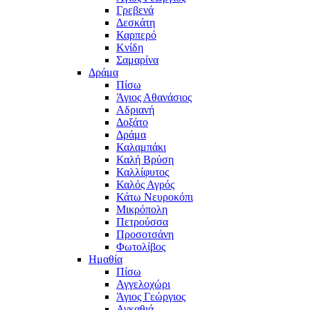
Γρεβενά
Δεσκάτη
Καρπερό
Κνίδη
Σαμαρίνα
Δράμα
Πίσω
Άγιος Αθανάσιος
Αδριανή
Δοξάτο
Δράμα
Καλαμπάκι
Καλή Βρύση
Καλλίφυτος
Καλός Αγρός
Κάτω Νευροκόπι
Μικρόπολη
Πετρούσσα
Προσοτσάνη
Φωτολίβος
Ημαθία
Πίσω
Αγγελοχώρι
Άγιος Γεώργιος
Αγκαθιά