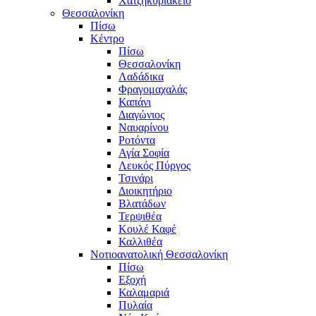
Χατζηκυριάκειο
Θεσσαλονίκη
Πίσω
Κέντρο
Πίσω
Θεσσαλονίκη
Λαδάδικα
Φραγομαχαλάς
Καπάνι
Διαγώνιος
Ναυαρίνου
Ροτόντα
Αγία Σοφία
Λευκός Πύργος
Τσινάρι
Διοικητήριο
Βλατάδων
Τερψιθέα
Κουλέ Καφέ
Καλλιθέα
Νοτιοανατολική Θεσσαλονίκη
Πίσω
Εξοχή
Καλαμαριά
Πυλαία