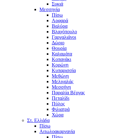
Συκιά
Μεσσηνία
Πίσω
Αρφαρά
Βαλύρα
Βλαχόπουλο
Γαργαλιάνοι
Δώριο
Θουρία
Καλαμάτα
Κοπανάκι
Κορώνη
Κυπαρισσία
Μεθώνη
Μελιγαλάς
Μεσσήνη
Παραλία Βέργας
Πεταλίδι
Πύλος
Φιλιατρά
Χώρα
Στ. Ελλάδα
Πίσω
Αιτωλοακαρνανία
Πίσω