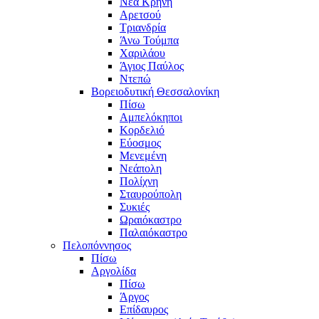
Νέα Κρήνη
Αρετσού
Τριανδρία
Άνω Τούμπα
Χαριλάου
Άγιος Παύλος
Ντεπώ
Βορειοδυτική Θεσσαλονίκη
Πίσω
Αμπελόκηποι
Κορδελιό
Εύοσμος
Μενεμένη
Νεάπολη
Πολίχνη
Σταυρούπολη
Συκιές
Ωραιόκαστρο
Παλαιόκαστρο
Πελοπόννησος
Πίσω
Αργολίδα
Πίσω
Άργος
Επίδαυρος