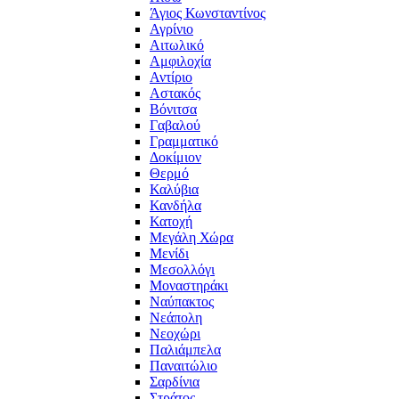
Άγιος Κωνσταντίνος
Αγρίνιο
Αιτωλικό
Αμφιλοχία
Αντίριο
Αστακός
Βόνιτσα
Γαβαλού
Γραμματικό
Δοκίμιον
Θερμό
Καλύβια
Κανδήλα
Κατοχή
Μεγάλη Χώρα
Μενίδι
Μεσολλόγι
Μοναστηράκι
Ναύπακτος
Νεάπολη
Νεοχώρι
Παλιάμπελα
Παναιτώλιο
Σαρδίνια
Στράτος