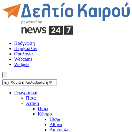
Πρόγνωση
Περιβάλλον
Ορολογία
Webcams
Widgets
Γεωγραφικά
Πίσω
Αττική
Πίσω
Κέντρο
Πίσω
Αθήνα
Ακρόπολη