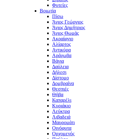
Φυτείες
Βοιωτία
Πίσω
Άγιος Γεώργιος
Άγιος Δημήτριος
Άγιος Θωμάς
Ακραίφνιο
Αλίαρτος
Αντικύρα
Αράχωβα
Βάγια
Δαύλεια
Δήλεσι
Δίστομο
Δομβραίνα
Θεσπιές
Θήβα
Καπαρέλι
Κυριάκιο
Λεύκτρα
Λιβαδειά
Μαυρομάτι
Οινόφυτα
Ορχομενός