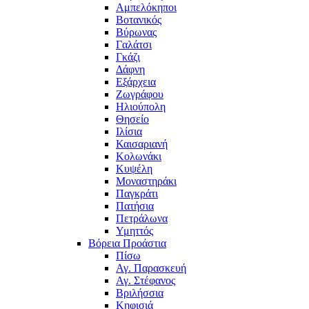
Αμπελόκηποι
Βοτανικός
Βύρωνας
Γαλάτσι
Γκάζι
Δάφνη
Εξάρχεια
Ζωγράφου
Ηλιούπολη
Θησείο
Ιλίσια
Καισαριανή
Κολωνάκι
Κυψέλη
Μοναστηράκι
Παγκράτι
Πατήσια
Πετράλωνα
Υμηττός
Βόρεια Προάστια
Πίσω
Αγ. Παρασκευή
Αγ. Στέφανος
Βριλήσσια
Κηφισιά