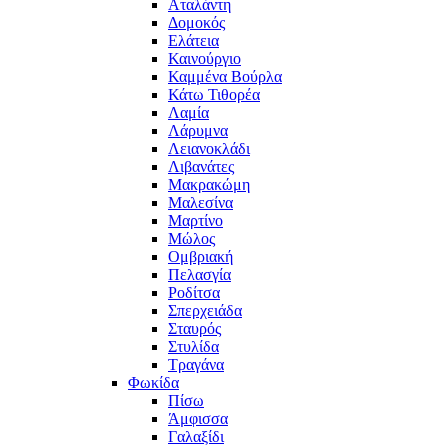
Αταλάντη
Δομοκός
Ελάτεια
Καινούργιο
Καμμένα Βούρλα
Κάτω Τιθορέα
Λαμία
Λάρυμνα
Λειανοκλάδι
Λιβανάτες
Μακρακώμη
Μαλεσίνα
Μαρτίνο
Μώλος
Ομβριακή
Πελασγία
Ροδίτσα
Σπερχειάδα
Σταυρός
Στυλίδα
Τραγάνα
Φωκίδα
Πίσω
Άμφισσα
Γαλαξίδι