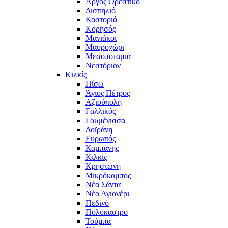
Άργος Ορεστικό
Δισπηλιό
Καστοριά
Κορησός
Μανιάκοι
Μαυροχώρι
Μεσοποταμιά
Νεστόριον
Κιλκίς
Πίσω
Άγιος Πέτρος
Αξιούπολη
Γαλλικός
Γουμένισσα
Δοϊράνη
Ευρωπός
Καμπάνης
Κιλκίς
Κρηστώνη
Μικρόκαμπος
Νέα Σάντα
Νέο Αγιονέρι
Πεδινό
Πολύκαστρο
Τούμπα