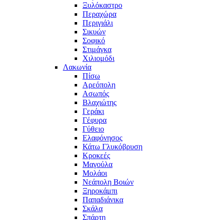
Ξυλόκαστρο
Περαχώρα
Περιγιάλι
Σικυών
Σοφικό
Στιμάγκα
Χιλιομόδι
Λακωνία
Πίσω
Αρεόπολη
Ασωπός
Βλαχιώτης
Γεράκι
Γέφυρα
Γύθειο
Ελαφόνησος
Κάτω Γλυκόβρυση
Κροκεές
Μαγούλα
Μολάοι
Νεάπολη Βοιών
Ξηροκάμπι
Παπαδιάνικα
Σκάλα
Σπάρτη