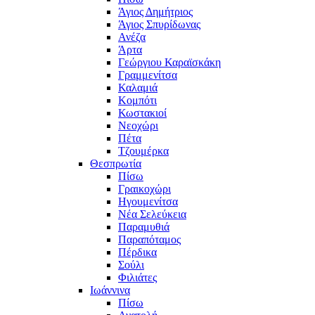
Άγιος Δημήτριος
Άγιος Σπυρίδωνας
Ανέζα
Άρτα
Γεώργιου Καραϊσκάκη
Γραμμενίτσα
Καλαμιά
Κομπότι
Κωστακιοί
Νεοχώρι
Πέτα
Τζουμέρκα
Θεσπρωτία
Πίσω
Γραικοχώρι
Ηγουμενίτσα
Νέα Σελεύκεια
Παραμυθιά
Παραπόταμος
Πέρδικα
Σούλι
Φιλιάτες
Ιωάννινα
Πίσω