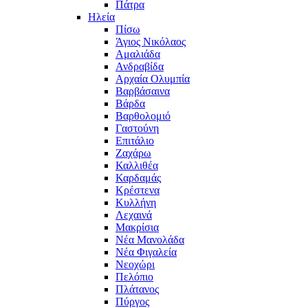
Πάτρα
Ηλεία
Πίσω
Άγιος Νικόλαος
Αμαλιάδα
Ανδραβίδα
Αρχαία Ολυμπία
Βαρβάσαινα
Βάρδα
Βαρθολομιό
Γαστούνη
Επιτάλιο
Ζαχάρω
Καλλιθέα
Καρδαμάς
Κρέστενα
Κυλλήνη
Λεχαινά
Μακρίσια
Νέα Μανολάδα
Νέα Φιγαλεία
Νεοχώρι
Πελόπιο
Πλάτανος
Πύργος