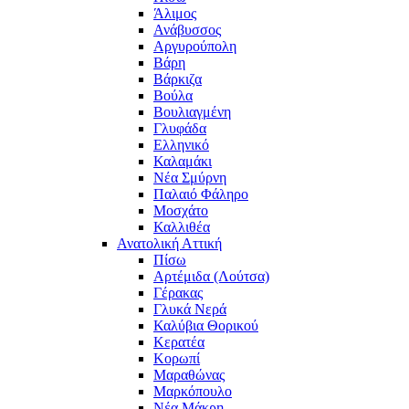
Άλιμος
Ανάβυσσος
Αργυρούπολη
Βάρη
Βάρκιζα
Βούλα
Βουλιαγμένη
Γλυφάδα
Ελληνικό
Καλαμάκι
Νέα Σμύρνη
Παλαιό Φάληρο
Μοσχάτο
Καλλιθέα
Ανατολική Αττική
Πίσω
Αρτέμιδα (Λούτσα)
Γέρακας
Γλυκά Νερά
Καλύβια Θορικού
Κερατέα
Κορωπί
Μαραθώνας
Μαρκόπουλο
Νέα Μάκρη