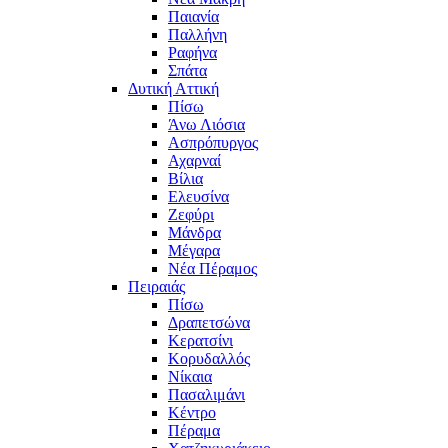
Παιανία
Παλλήνη
Ραφήνα
Σπάτα
Δυτική Αττική
Πίσω
Άνω Λιόσια
Ασπρόπυργος
Αχαρναί
Βίλια
Ελευσίνα
Ζεφύρι
Μάνδρα
Μέγαρα
Νέα Πέραμος
Πειραιάς
Πίσω
Δραπετσώνα
Κερατσίνι
Κορυδαλλός
Νίκαια
Πασαλιμάνι
Κέντρο
Πέραμα