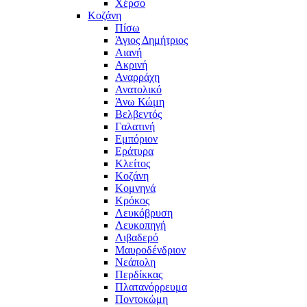
Χέρσο
Κοζάνη
Πίσω
Άγιος Δημήτριος
Αιανή
Ακρινή
Αναρράχη
Ανατολικό
Άνω Κώμη
Βελβεντός
Γαλατινή
Εμπόριον
Εράτυρα
Κλείτος
Κοζάνη
Κομνηνά
Κρόκος
Λευκόβρυση
Λευκοπηγή
Λιβαδερό
Μαυροδένδριον
Νεάπολη
Περδίκκας
Πλατανόρρευμα
Ποντοκώμη