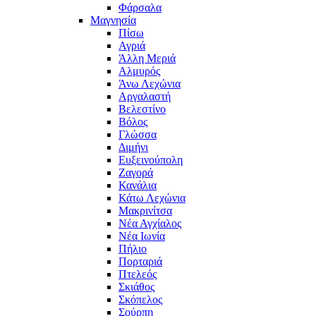
Φάρσαλα
Μαγνησία
Πίσω
Αγριά
Άλλη Μεριά
Αλμυρός
Άνω Λεχώνια
Αργαλαστή
Βελεστίνο
Βόλος
Γλώσσα
Διμήνι
Ευξεινούπολη
Ζαγορά
Κανάλια
Κάτω Λεχώνια
Μακρινίτσα
Νέα Αγχίαλος
Νέα Ιωνία
Πήλιο
Πορταριά
Πτελεός
Σκιάθος
Σκόπελος
Σούρπη