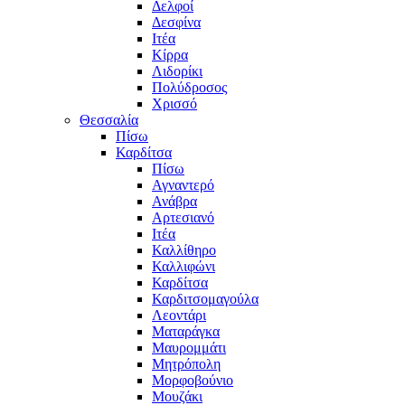
Δελφοί
Δεσφίνα
Ιτέα
Κίρρα
Λιδορίκι
Πολύδροσος
Χρισσό
Θεσσαλία
Πίσω
Καρδίτσα
Πίσω
Αγναντερό
Ανάβρα
Αρτεσιανό
Ιτέα
Καλλίθηρο
Καλλιφώνι
Καρδίτσα
Καρδιτσομαγούλα
Λεοντάρι
Ματαράγκα
Μαυρομμάτι
Μητρόπολη
Μορφοβούνιο
Μουζάκι