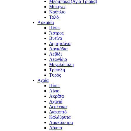
Μέρμπακα (Αγία Τριάδα)
Μυκήνες
Ναύπλιο
Τολό
Αρκαδία
Πίσω
Άστρος
Βυτίνα
Δημητσάνα
Λαγκάδια
Λεβίδι
Λεωνίδιο
Μεγαλόπολη
Τρίπολη
Τυρός
Αχαΐα
Πίσω
Αίγιο
Ακράτα
Αχαγιά
Δεμένικα
Διακοπτό
Καλάβρυτα
Λακκόπετρα
Λάππα