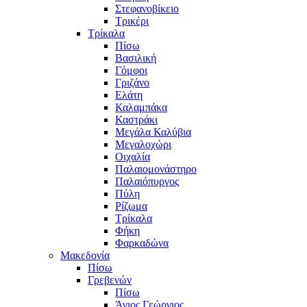
Στεφανοβίκειο
Τρικέρι
Τρίκαλα
Πίσω
Βασιλική
Γόμφοι
Γριζάνο
Ελάτη
Καλαμπάκα
Καστράκι
Μεγάλα Καλύβια
Μεγαλοχώρι
Οιχαλία
Παλαιομονάστηρο
Παλαιόπυργος
Πύλη
Ρίζωμα
Τρίκαλα
Φήκη
Φαρκαδώνα
Μακεδονία
Πίσω
Γρεβενών
Πίσω
Άγιος Γεώργιος