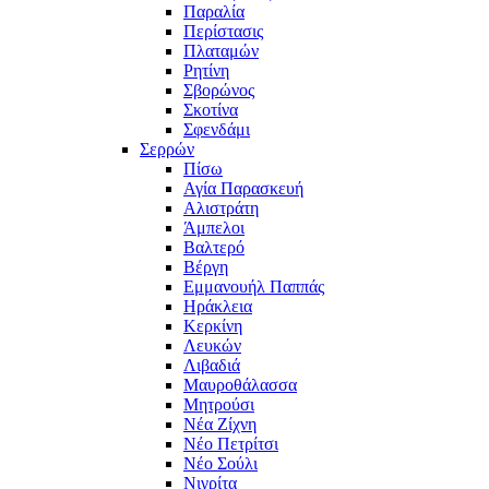
Παραλία
Περίστασις
Πλαταμών
Ρητίνη
Σβορώνος
Σκοτίνα
Σφενδάμι
Σερρών
Πίσω
Αγία Παρασκευή
Αλιστράτη
Άμπελοι
Βαλτερό
Βέργη
Εμμανουήλ Παππάς
Ηράκλεια
Κερκίνη
Λευκών
Λιβαδιά
Μαυροθάλασσα
Μητρούσι
Νέα Ζίχνη
Νέο Πετρίτσι
Νέο Σούλι
Νιγρίτα