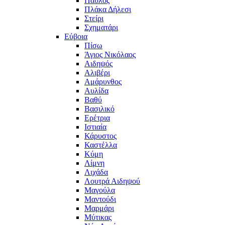
Παύλος
Πλάκα Δήλεσι
Στείρι
Σχηματάρι
Εύβοια
Πίσω
Άγιος Νικόλαος
Αιδηψός
Αλιβέρι
Αμάρυνθος
Αυλίδα
Βαθύ
Βασιλικό
Ερέτρια
Ιστιαία
Κάρυστος
Καστέλλα
Κύμη
Λίμνη
Λιχάδα
Λουτρά Αιδηψού
Μαγούλα
Μαντούδι
Μαρμάρι
Μύτικας