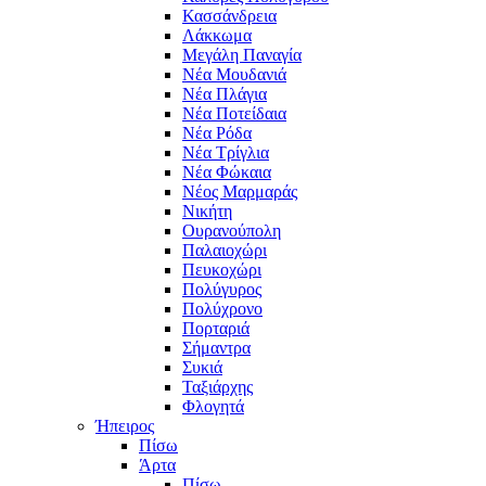
Κασσάνδρεια
Λάκκωμα
Μεγάλη Παναγία
Νέα Μουδανιά
Νέα Πλάγια
Νέα Ποτείδαια
Νέα Ρόδα
Νέα Τρίγλια
Νέα Φώκαια
Νέος Μαρμαράς
Νικήτη
Ουρανούπολη
Παλαιοχώρι
Πευκοχώρι
Πολύγυρος
Πολύχρονο
Πορταριά
Σήμαντρα
Συκιά
Ταξιάρχης
Φλογητά
Ήπειρος
Πίσω
Άρτα
Πίσω