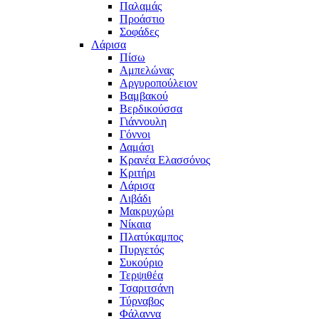
Παλαμάς
Προάστιο
Σοφάδες
Λάρισα
Πίσω
Αμπελώνας
Αργυροπούλειον
Βαμβακού
Βερδικούσσα
Γιάννουλη
Γόννοι
Δαμάσι
Κρανέα Ελασσόνος
Κριτήρι
Λάρισα
Λιβάδι
Μακρυχώρι
Νίκαια
Πλατύκαμπος
Πυργετός
Συκούριο
Τερψιθέα
Τσαριτσάνη
Τύρναβος
Φάλαννα