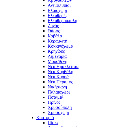
Αμυγδαλεών
Αντιφίλιπποι
Ελαιοχώρι
Ελευθερές
Ελευθερούπολη
Ζυγός
Θάσος
Καβάλα
Κεραμωτή
Κοκκινόχωμα
Κρηνίδες
Λιμενάρια
Μουσθένη
Νέα Ηρακλείτσα
Νέα Καρβάλη
Νέα Καρυά
Νέα Πέραμος
Νικήσιανη
Παλαιοχώρι
Ποταμιά
Πρίνος
Χρυσούπολη
Χρυσοχώρι
Καστοριά
Πίσω