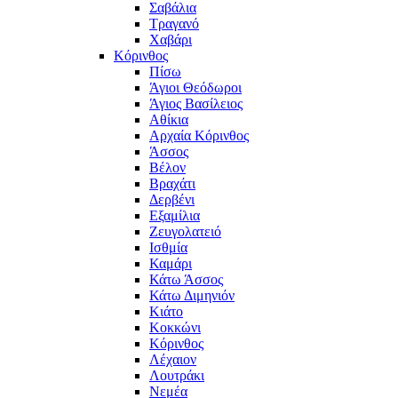
Σαβάλια
Τραγανό
Χαβάρι
Κόρινθος
Πίσω
Άγιοι Θεόδωροι
Άγιος Βασίλειος
Αθίκια
Αρχαία Κόρινθος
Άσσος
Βέλον
Βραχάτι
Δερβένι
Εξαμίλια
Ζευγολατειό
Ισθμία
Καμάρι
Κάτω Άσσος
Κάτω Διμηνιόν
Κιάτο
Κοκκώνι
Κόρινθος
Λέχαιον
Λουτράκι
Νεμέα