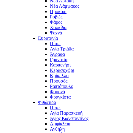
Νέα Αρτάκη
Νέα Λάμψακος
Προκόπι
Ροβιές
Φάρος
Χαλκίδα
Ψαχνά
Ευρυτανία
Πίσω
Αγία Τριάδα
Άγραφα
Γρανίτσα
Καρπενήσι
Κερασοχώρι
Κρίκελλο
Προυσός
Ραπτόπουλο
Φουρνά
Φραγκίστα
Φθιώτιδα
Πίσω
Αγία Παρασκευή
Άγιος Κωνσταντίνος
Αμφίκλεια
Ανθήλη