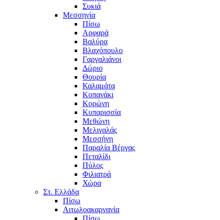
Συκιά
Μεσσηνία
Πίσω
Αρφαρά
Βαλύρα
Βλαχόπουλο
Γαργαλιάνοι
Δώριο
Θουρία
Καλαμάτα
Κοπανάκι
Κορώνη
Κυπαρισσία
Μεθώνη
Μελιγαλάς
Μεσσήνη
Παραλία Βέργας
Πεταλίδι
Πύλος
Φιλιατρά
Χώρα
Στ. Ελλάδα
Πίσω
Αιτωλοακαρνανία
Πίσω