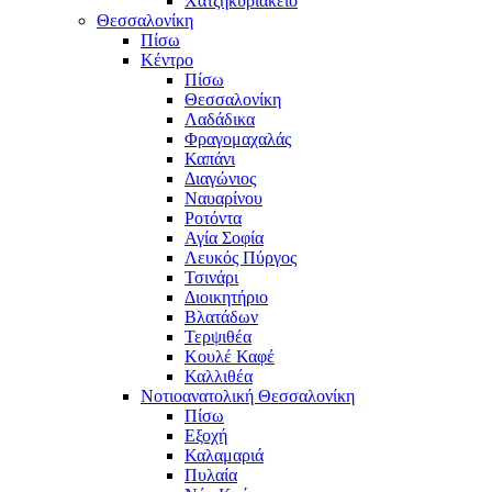
Χατζηκυριάκειο
Θεσσαλονίκη
Πίσω
Κέντρο
Πίσω
Θεσσαλονίκη
Λαδάδικα
Φραγομαχαλάς
Καπάνι
Διαγώνιος
Ναυαρίνου
Ροτόντα
Αγία Σοφία
Λευκός Πύργος
Τσινάρι
Διοικητήριο
Βλατάδων
Τερψιθέα
Κουλέ Καφέ
Καλλιθέα
Νοτιοανατολική Θεσσαλονίκη
Πίσω
Εξοχή
Καλαμαριά
Πυλαία