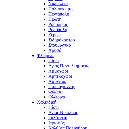
Νικόκλεια
Παλαιοκώμη
Πεντάπολη
Πρώτη
Ροδολίβος
Ροδόπολη
Σέρρες
Σιδηρόκαστρο
Στρυμωνικό
Χρυσό
Φλώρινα
Πίσω
Άγιος Παντελεήμονας
Αμμοχώρι
Αμπελοχώρι
Αμύνταιο
Παππαγιάννης
Φιλώτας
Φλώρινα
Χαλκιδική
Πίσω
Άγιος Νικόλαος
Γαλάτιστα
Ιερισσός
Καλύβες Πολυγύρου