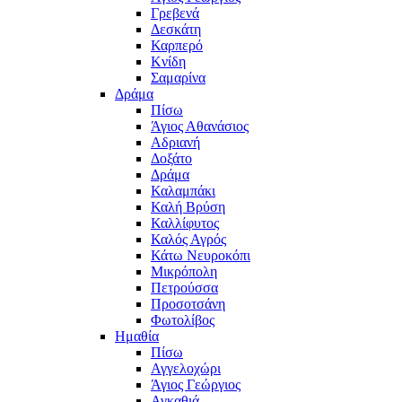
Γρεβενά
Δεσκάτη
Καρπερό
Κνίδη
Σαμαρίνα
Δράμα
Πίσω
Άγιος Αθανάσιος
Αδριανή
Δοξάτο
Δράμα
Καλαμπάκι
Καλή Βρύση
Καλλίφυτος
Καλός Αγρός
Κάτω Νευροκόπι
Μικρόπολη
Πετρούσσα
Προσοτσάνη
Φωτολίβος
Ημαθία
Πίσω
Αγγελοχώρι
Άγιος Γεώργιος
Αγκαθιά