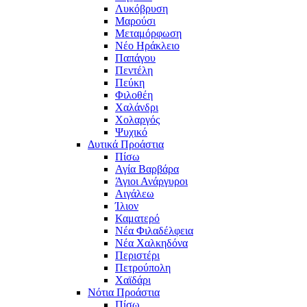
Λυκόβρυση
Μαρούσι
Μεταμόρφωση
Νέο Ηράκλειο
Παπάγου
Πεντέλη
Πεύκη
Φιλοθέη
Χαλάνδρι
Χολαργός
Ψυχικό
Δυτικά Προάστια
Πίσω
Αγία Βαρβάρα
Άγιοι Ανάργυροι
Αιγάλεω
Ίλιον
Καματερό
Νέα Φιλαδέλφεια
Νέα Χαλκηδόνα
Περιστέρι
Πετρούπολη
Χαϊδάρι
Νότια Προάστια
Πίσω