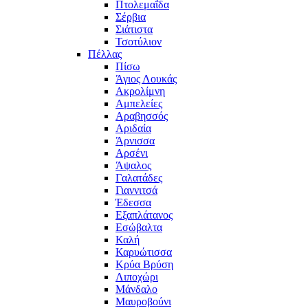
Πτολεμαΐδα
Σέρβια
Σιάτιστα
Τσοτύλιον
Πέλλας
Πίσω
Άγιος Λουκάς
Ακρολίμνη
Αμπελείες
Αραβησσός
Αριδαία
Άρνισσα
Αρσένι
Άψαλος
Γαλατάδες
Γιαννιτσά
Έδεσσα
Εξαπλάτανος
Εσώβαλτα
Καλή
Καρυώτισσα
Κρύα Βρύση
Λιποχώρι
Μάνδαλο
Μαυροβούνι