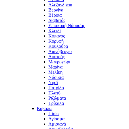
Αλεξάνδρεια
Βεργίνα
Βέροια
Διαβατός
Επισκοπή Νάουσας
Κλειδί
Κοπανός
Κορυφή
Κουλούρα
Λιανόβεργιο
Λουτρός
Μακροχώρι
Μαρίνα
Μελίκη
Νάουσα
Νησί
Πατρίδα
Πλατύ
Ριζώματα
Τρίκαλα
Καβάλα
Πίσω
Αγίασμα
Αμισιανά