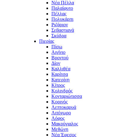
Νέα Πέλλα
Παλαίφυτο
Πέλλας
Πολυκάρπι
Ριζάριον
Σεβαστιανά
Σκύδρα
Πιερίας
Πίσω
Αιγίνιο
Βροντού
Δίον
Καλλιθέα
Καρίτσα
Κατερίνη
Κίτρος
Κολινδρός
Κονταριώτισσα
Κορινός
Λεπτοκαρυά
Λιτόχωρο
Λόφος
Μακρύγιαλος
Μεθώνη
Νέα Έφεσος