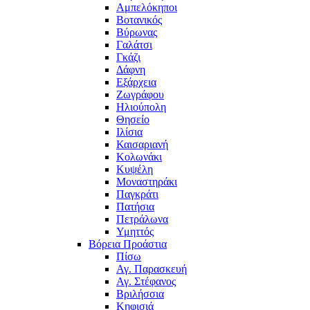
Αμπελόκηποι
Βοτανικός
Βύρωνας
Γαλάτσι
Γκάζι
Δάφνη
Εξάρχεια
Ζωγράφου
Ηλιούπολη
Θησείο
Ιλίσια
Καισαριανή
Κολωνάκι
Κυψέλη
Μοναστηράκι
Παγκράτι
Πατήσια
Πετράλωνα
Υμηττός
Βόρεια Προάστια
Πίσω
Αγ. Παρασκευή
Αγ. Στέφανος
Βριλήσσια
Κηφισιά