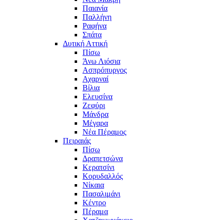
Παιανία
Παλλήνη
Ραφήνα
Σπάτα
Δυτική Αττική
Πίσω
Άνω Λιόσια
Ασπρόπυργος
Αχαρναί
Βίλια
Ελευσίνα
Ζεφύρι
Μάνδρα
Μέγαρα
Νέα Πέραμος
Πειραιάς
Πίσω
Δραπετσώνα
Κερατσίνι
Κορυδαλλός
Νίκαια
Πασαλιμάνι
Κέντρο
Πέραμα