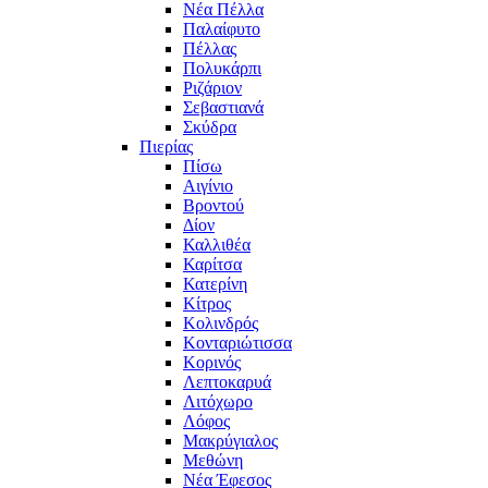
Νέα Πέλλα
Παλαίφυτο
Πέλλας
Πολυκάρπι
Ριζάριον
Σεβαστιανά
Σκύδρα
Πιερίας
Πίσω
Αιγίνιο
Βροντού
Δίον
Καλλιθέα
Καρίτσα
Κατερίνη
Κίτρος
Κολινδρός
Κονταριώτισσα
Κορινός
Λεπτοκαρυά
Λιτόχωρο
Λόφος
Μακρύγιαλος
Μεθώνη
Νέα Έφεσος