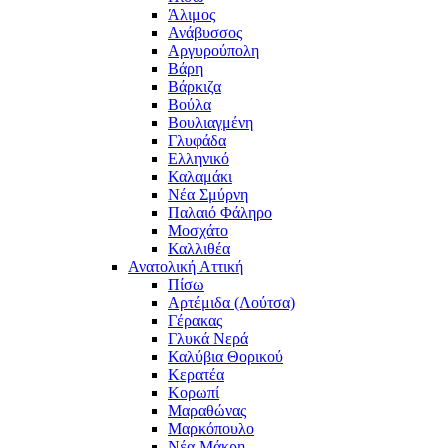
Άλιμος
Ανάβυσσος
Αργυρούπολη
Βάρη
Βάρκιζα
Βούλα
Βουλιαγμένη
Γλυφάδα
Ελληνικό
Καλαμάκι
Νέα Σμύρνη
Παλαιό Φάληρο
Μοσχάτο
Καλλιθέα
Ανατολική Αττική
Πίσω
Αρτέμιδα (Λούτσα)
Γέρακας
Γλυκά Νερά
Καλύβια Θορικού
Κερατέα
Κορωπί
Μαραθώνας
Μαρκόπουλο
Νέα Μάκρη