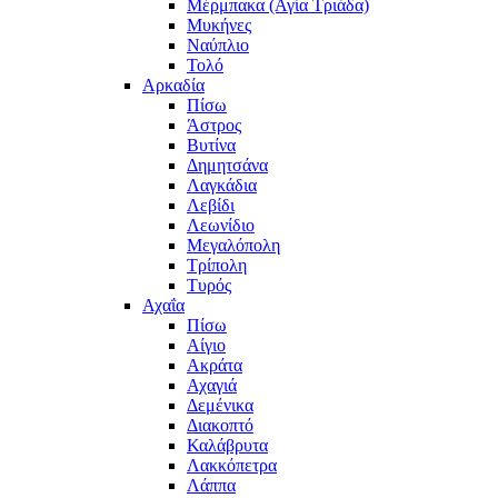
Μέρμπακα (Αγία Τριάδα)
Μυκήνες
Ναύπλιο
Τολό
Αρκαδία
Πίσω
Άστρος
Βυτίνα
Δημητσάνα
Λαγκάδια
Λεβίδι
Λεωνίδιο
Μεγαλόπολη
Τρίπολη
Τυρός
Αχαΐα
Πίσω
Αίγιο
Ακράτα
Αχαγιά
Δεμένικα
Διακοπτό
Καλάβρυτα
Λακκόπετρα
Λάππα