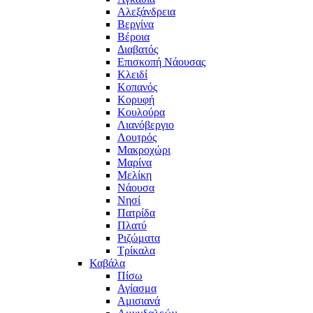
Αλεξάνδρεια
Βεργίνα
Βέροια
Διαβατός
Επισκοπή Νάουσας
Κλειδί
Κοπανός
Κορυφή
Κουλούρα
Λιανόβεργιο
Λουτρός
Μακροχώρι
Μαρίνα
Μελίκη
Νάουσα
Νησί
Πατρίδα
Πλατύ
Ριζώματα
Τρίκαλα
Καβάλα
Πίσω
Αγίασμα
Αμισιανά