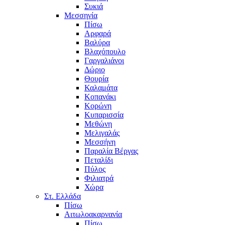
Συκιά
Μεσσηνία
Πίσω
Αρφαρά
Βαλύρα
Βλαχόπουλο
Γαργαλιάνοι
Δώριο
Θουρία
Καλαμάτα
Κοπανάκι
Κορώνη
Κυπαρισσία
Μεθώνη
Μελιγαλάς
Μεσσήνη
Παραλία Βέργας
Πεταλίδι
Πύλος
Φιλιατρά
Χώρα
Στ. Ελλάδα
Πίσω
Αιτωλοακαρνανία
Πίσω