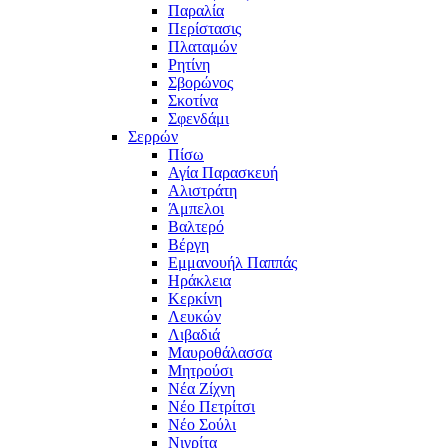
Παραλία
Περίστασις
Πλαταμών
Ρητίνη
Σβορώνος
Σκοτίνα
Σφενδάμι
Σερρών
Πίσω
Αγία Παρασκευή
Αλιστράτη
Άμπελοι
Βαλτερό
Βέργη
Εμμανουήλ Παππάς
Ηράκλεια
Κερκίνη
Λευκών
Λιβαδιά
Μαυροθάλασσα
Μητρούσι
Νέα Ζίχνη
Νέο Πετρίτσι
Νέο Σούλι
Νιγρίτα