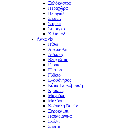
Ξυλόκαστρο
Περαχώρα
Περιγιάλι
Σικυών
Σοφικό
Στιμάγκα
Χιλιομόδι
Λακωνία
Πίσω
Αρεόπολη
Ασωπός
Βλαχιώτης
Γεράκι
Γέφυρα
Γύθειο
Ελαφόνησος
Κάτω Γλυκόβρυση
Κροκεές
Μαγούλα
Μολάοι
Νεάπολη Βοιών
Ξηροκάμπι
Παπαδιάνικα
Σκάλα
Σπάρτη