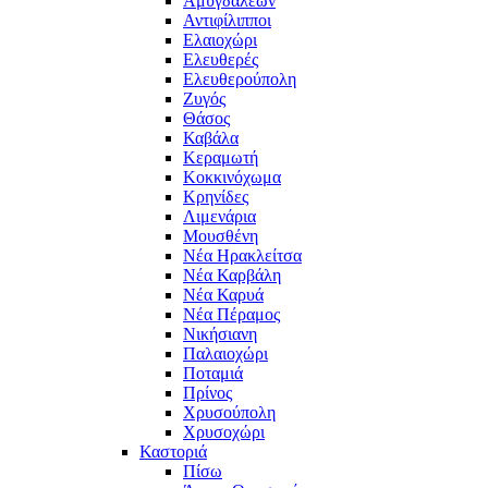
Αμυγδαλεών
Αντιφίλιπποι
Ελαιοχώρι
Ελευθερές
Ελευθερούπολη
Ζυγός
Θάσος
Καβάλα
Κεραμωτή
Κοκκινόχωμα
Κρηνίδες
Λιμενάρια
Μουσθένη
Νέα Ηρακλείτσα
Νέα Καρβάλη
Νέα Καρυά
Νέα Πέραμος
Νικήσιανη
Παλαιοχώρι
Ποταμιά
Πρίνος
Χρυσούπολη
Χρυσοχώρι
Καστοριά
Πίσω