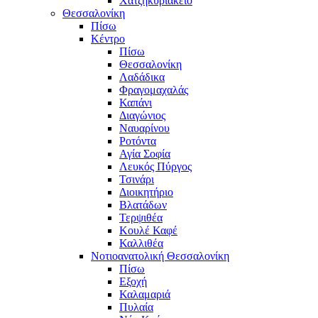
Χατζηκυριάκειο
Θεσσαλονίκη
Πίσω
Κέντρο
Πίσω
Θεσσαλονίκη
Λαδάδικα
Φραγομαχαλάς
Καπάνι
Διαγώνιος
Ναυαρίνου
Ροτόντα
Αγία Σοφία
Λευκός Πύργος
Τσινάρι
Διοικητήριο
Βλατάδων
Τερψιθέα
Κουλέ Καφέ
Καλλιθέα
Νοτιοανατολική Θεσσαλονίκη
Πίσω
Εξοχή
Καλαμαριά
Πυλαία