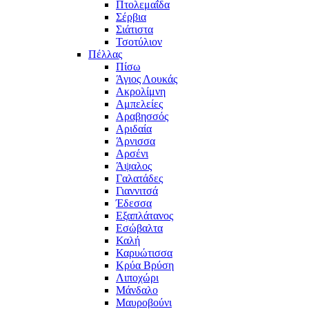
Πτολεμαΐδα
Σέρβια
Σιάτιστα
Τσοτύλιον
Πέλλας
Πίσω
Άγιος Λουκάς
Ακρολίμνη
Αμπελείες
Αραβησσός
Αριδαία
Άρνισσα
Αρσένι
Άψαλος
Γαλατάδες
Γιαννιτσά
Έδεσσα
Εξαπλάτανος
Εσώβαλτα
Καλή
Καρυώτισσα
Κρύα Βρύση
Λιποχώρι
Μάνδαλο
Μαυροβούνι