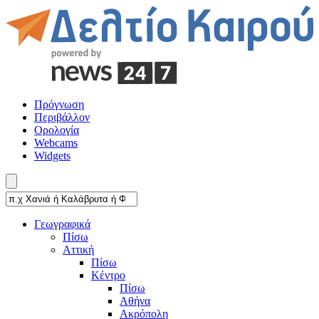
Πρόγνωση
Περιβάλλον
Ορολογία
Webcams
Widgets
Γεωγραφικά
Πίσω
Αττική
Πίσω
Κέντρο
Πίσω
Αθήνα
Ακρόπολη