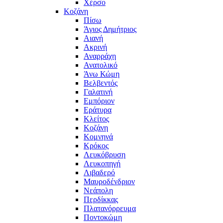
Χέρσο
Κοζάνη
Πίσω
Άγιος Δημήτριος
Αιανή
Ακρινή
Αναρράχη
Ανατολικό
Άνω Κώμη
Βελβεντός
Γαλατινή
Εμπόριον
Εράτυρα
Κλείτος
Κοζάνη
Κομνηνά
Κρόκος
Λευκόβρυση
Λευκοπηγή
Λιβαδερό
Μαυροδένδριον
Νεάπολη
Περδίκκας
Πλατανόρρευμα
Ποντοκώμη