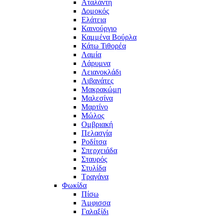
Αταλάντη
Δομοκός
Ελάτεια
Καινούργιο
Καμμένα Βούρλα
Κάτω Τιθορέα
Λαμία
Λάρυμνα
Λειανοκλάδι
Λιβανάτες
Μακρακώμη
Μαλεσίνα
Μαρτίνο
Μώλος
Ομβριακή
Πελασγία
Ροδίτσα
Σπερχειάδα
Σταυρός
Στυλίδα
Τραγάνα
Φωκίδα
Πίσω
Άμφισσα
Γαλαξίδι