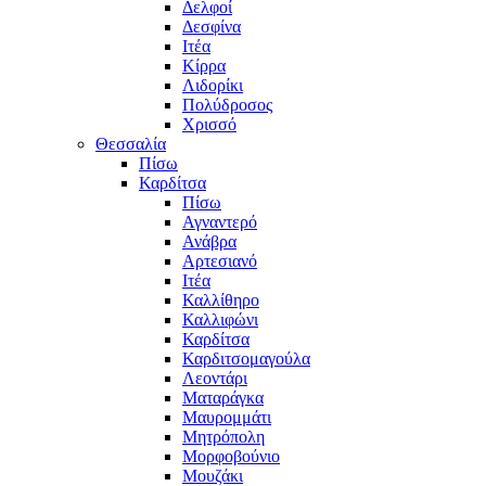
Δελφοί
Δεσφίνα
Ιτέα
Κίρρα
Λιδορίκι
Πολύδροσος
Χρισσό
Θεσσαλία
Πίσω
Καρδίτσα
Πίσω
Αγναντερό
Ανάβρα
Αρτεσιανό
Ιτέα
Καλλίθηρο
Καλλιφώνι
Καρδίτσα
Καρδιτσομαγούλα
Λεοντάρι
Ματαράγκα
Μαυρομμάτι
Μητρόπολη
Μορφοβούνιο
Μουζάκι