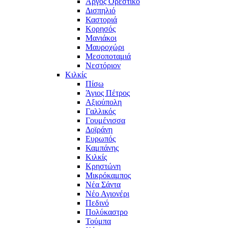
Άργος Ορεστικό
Δισπηλιό
Καστοριά
Κορησός
Μανιάκοι
Μαυροχώρι
Μεσοποταμιά
Νεστόριον
Κιλκίς
Πίσω
Άγιος Πέτρος
Αξιούπολη
Γαλλικός
Γουμένισσα
Δοϊράνη
Ευρωπός
Καμπάνης
Κιλκίς
Κρηστώνη
Μικρόκαμπος
Νέα Σάντα
Νέο Αγιονέρι
Πεδινό
Πολύκαστρο
Τούμπα