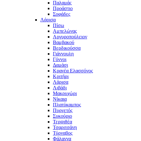
Παλαμάς
Προάστιο
Σοφάδες
Λάρισα
Πίσω
Αμπελώνας
Αργυροπούλειον
Βαμβακού
Βερδικούσσα
Γιάννουλη
Γόννοι
Δαμάσι
Κρανέα Ελασσόνος
Κριτήρι
Λάρισα
Λιβάδι
Μακρυχώρι
Νίκαια
Πλατύκαμπος
Πυργετός
Συκούριο
Τερψιθέα
Τσαριτσάνη
Τύρναβος
Φάλαννα