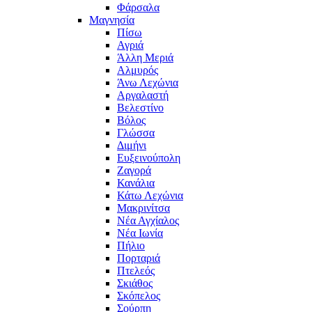
Φάρσαλα
Μαγνησία
Πίσω
Αγριά
Άλλη Μεριά
Αλμυρός
Άνω Λεχώνια
Αργαλαστή
Βελεστίνο
Βόλος
Γλώσσα
Διμήνι
Ευξεινούπολη
Ζαγορά
Κανάλια
Κάτω Λεχώνια
Μακρινίτσα
Νέα Αγχίαλος
Νέα Ιωνία
Πήλιο
Πορταριά
Πτελεός
Σκιάθος
Σκόπελος
Σούρπη