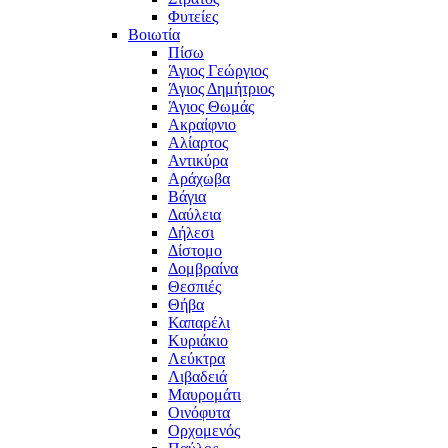
Φυτείες
Βοιωτία
Πίσω
Άγιος Γεώργιος
Άγιος Δημήτριος
Άγιος Θωμάς
Ακραίφνιο
Αλίαρτος
Αντικύρα
Αράχωβα
Βάγια
Δαύλεια
Δήλεσι
Δίστομο
Δομβραίνα
Θεσπιές
Θήβα
Καπαρέλι
Κυριάκιο
Λεύκτρα
Λιβαδειά
Μαυρομάτι
Οινόφυτα
Ορχομενός