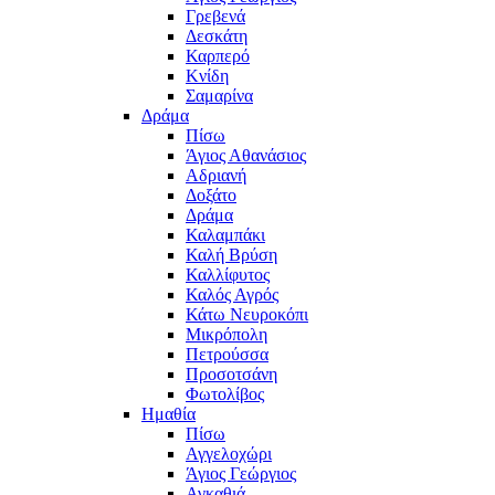
Γρεβενά
Δεσκάτη
Καρπερό
Κνίδη
Σαμαρίνα
Δράμα
Πίσω
Άγιος Αθανάσιος
Αδριανή
Δοξάτο
Δράμα
Καλαμπάκι
Καλή Βρύση
Καλλίφυτος
Καλός Αγρός
Κάτω Νευροκόπι
Μικρόπολη
Πετρούσσα
Προσοτσάνη
Φωτολίβος
Ημαθία
Πίσω
Αγγελοχώρι
Άγιος Γεώργιος
Αγκαθιά