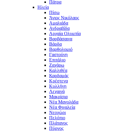
Πάτρα
Ηλεία
Πίσω
Άγιος Νικόλαος
Αμαλιάδα
Ανδραβίδα
Αρχαία Ολυμπία
Βαρβάσαινα
Βάρδα
Βαρθολομιό
Γαστούνη
Επιτάλιο
Ζαχάρω
Καλλιθέα
Καρδαμάς
Κρέστενα
Κυλλήνη
Λεχαινά
Μακρίσια
Νέα Μανολάδα
Νέα Φιγαλεία
Νεοχώρι
Πελόπιο
Πλάτανος
Πύργος