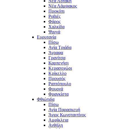
Νέα Αρτάκη
Νέα Λάμψακος
Προκόπι
Ροβιές
Φάρος
Χαλκίδα
Ψαχνά
Ευρυτανία
Πίσω
Αγία Τριάδα
Άγραφα
Γρανίτσα
Καρπενήσι
Κερασοχώρι
Κρίκελλο
Προυσός
Ραπτόπουλο
Φουρνά
Φραγκίστα
Φθιώτιδα
Πίσω
Αγία Παρασκευή
Άγιος Κωνσταντίνος
Αμφίκλεια
Ανθήλη