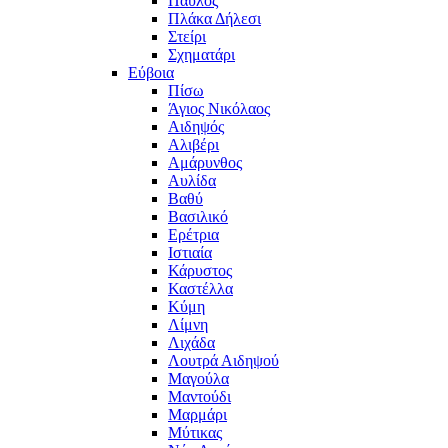
Παύλος
Πλάκα Δήλεσι
Στείρι
Σχηματάρι
Εύβοια
Πίσω
Άγιος Νικόλαος
Αιδηψός
Αλιβέρι
Αμάρυνθος
Αυλίδα
Βαθύ
Βασιλικό
Ερέτρια
Ιστιαία
Κάρυστος
Καστέλλα
Κύμη
Λίμνη
Λιχάδα
Λουτρά Αιδηψού
Μαγούλα
Μαντούδι
Μαρμάρι
Μύτικας