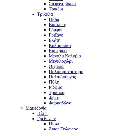
Στεφανοβίκειο
Τρικέρι
Τρίκαλα
Πίσω
Βασιλική
Γόμφοι
Γριζάνο
Ελάτη
Καλαμπάκα
Καστράκι
Μεγάλα Καλύβια
Μεγαλοχώρι
Οιχαλία
Παλαιομονάστηρο
Παλαιόπυργος
Πύλη
Ρίζωμα
Τρίκαλα
Φήκη
Φαρκαδώνα
Μακεδονία
Πίσω
Γρεβενών
Πίσω
Άγιος Γεώργιος