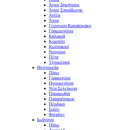
Άγιος Δημήτριος
Άγιος Σπυρίδωνας
Ανέζα
Άρτα
Γεώργιου Καραϊσκάκη
Γραμμενίτσα
Καλαμιά
Κομπότι
Κωστακιοί
Νεοχώρι
Πέτα
Τζουμέρκα
Θεσπρωτία
Πίσω
Γραικοχώρι
Ηγουμενίτσα
Νέα Σελεύκεια
Παραμυθιά
Παραπόταμος
Πέρδικα
Σούλι
Φιλιάτες
Ιωάννινα
Πίσω