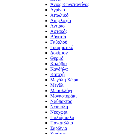
Άγιος Κωνσταντίνος
Αγρίνιο
Αιτωλικό
Αμφιλοχία
Αντίριο
Αστακός
Βόνιτσα
Γαβαλού
Γραμματικό
Δοκίμιον
Θερμό
Καλύβια
Κανδήλα
Κατοχή
Μεγάλη Χώρα
Μενίδι
Μεσολλόγι
Μοναστηράκι
Ναύπακτος
Νεάπολη
Νεοχώρι
Παλιάμπελα
Παναιτώλιο
Σαρδίνια
Στράτος