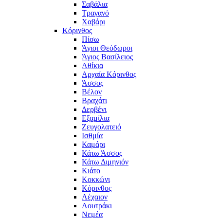
Σαβάλια
Τραγανό
Χαβάρι
Κόρινθος
Πίσω
Άγιοι Θεόδωροι
Άγιος Βασίλειος
Αθίκια
Αρχαία Κόρινθος
Άσσος
Βέλον
Βραχάτι
Δερβένι
Εξαμίλια
Ζευγολατειό
Ισθμία
Καμάρι
Κάτω Άσσος
Κάτω Διμηνιόν
Κιάτο
Κοκκώνι
Κόρινθος
Λέχαιον
Λουτράκι
Νεμέα