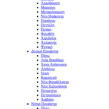
Λυκόβρυση
Μαρούσι
Μεταμόρφωση
Νέο Ηράκλειο
Παπάγου
Πεντέλη
Πεύκη
Φιλοθέη
Χαλάνδρι
Χολαργός
Ψυχικό
Δυτικά Προάστια
Πίσω
Αγία Βαρβάρα
Άγιοι Ανάργυροι
Αιγάλεω
Ίλιον
Καματερό
Νέα Φιλαδέλφεια
Νέα Χαλκηδόνα
Περιστέρι
Πετρούπολη
Χαϊδάρι
Νότια Προάστια
Πίσω