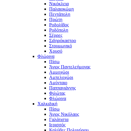
Νικόκλεια
Παλαιοκώμη
Πεντάπολη
Πρώτη
Ροδολίβος
Ροδόπολη
Σέρρες
Σιδηρόκαστρο
Στρυμωνικό
Χρυσό
Φλώρινα
Πίσω
Άγιος Παντελεήμονας
Αμμοχώρι
Αμπελοχώρι
Αμύνταιο
Παππαγιάννης
Φιλώτας
Φλώρινα
Χαλκιδική
Πίσω
Άγιος Νικόλαος
Γαλάτιστα
Ιερισσός
Καλύβες Πολυγύρου