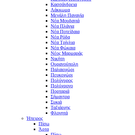
Κασσάνδρεια
Λάκκωμα
Μεγάλη Παναγία
Νέα Μουδανιά
Νέα Πλάγια
Νέα Ποτείδαια
Νέα Ρόδα
Νέα Τρίγλια
Νέα Φώκαια
Νέος Μαρμαράς
Νικήτη
Ουρανούπολη
Παλαιοχώρι
Πευκοχώρι
Πολύγυρος
Πολύχρονο
Πορταριά
Σήμαντρα
Συκιά
Ταξιάρχης
Φλογητά
Ήπειρος
Πίσω
Άρτα
Πίσω