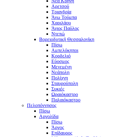
Νέα Κρήνη
Αρετσού
Τριανδρία
Άνω Τούμπα
Χαριλάου
Άγιος Παύλος
Ντεπώ
Βορειοδυτική Θεσσαλονίκη
Πίσω
Αμπελόκηποι
Κορδελιό
Εύοσμος
Μενεμένη
Νεάπολη
Πολίχνη
Σταυρούπολη
Συκιές
Ωραιόκαστρο
Παλαιόκαστρο
Πελοπόννησος
Πίσω
Αργολίδα
Πίσω
Άργος
Επίδαυρος