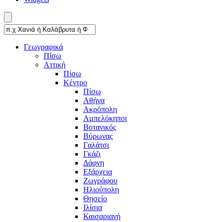
Γεωγραφικά
Πίσω
Αττική
Πίσω
Κέντρο
Πίσω
Αθήνα
Ακρόπολη
Αμπελόκηποι
Βοτανικός
Βύρωνας
Γαλάτσι
Γκάζι
Δάφνη
Εξάρχεια
Ζωγράφου
Ηλιούπολη
Θησείο
Ιλίσια
Καισαριανή