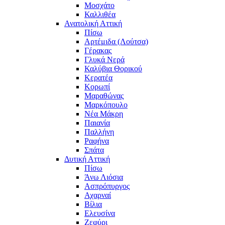
Μοσχάτο
Καλλιθέα
Ανατολική Αττική
Πίσω
Αρτέμιδα (Λούτσα)
Γέρακας
Γλυκά Νερά
Καλύβια Θορικού
Κερατέα
Κορωπί
Μαραθώνας
Μαρκόπουλο
Νέα Μάκρη
Παιανία
Παλλήνη
Ραφήνα
Σπάτα
Δυτική Αττική
Πίσω
Άνω Λιόσια
Ασπρόπυργος
Αχαρναί
Βίλια
Ελευσίνα
Ζεφύρι