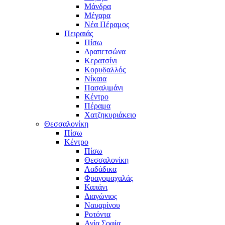
Μάνδρα
Μέγαρα
Νέα Πέραμος
Πειραιάς
Πίσω
Δραπετσώνα
Κερατσίνι
Κορυδαλλός
Νίκαια
Πασαλιμάνι
Κέντρο
Πέραμα
Χατζηκυριάκειο
Θεσσαλονίκη
Πίσω
Κέντρο
Πίσω
Θεσσαλονίκη
Λαδάδικα
Φραγομαχαλάς
Καπάνι
Διαγώνιος
Ναυαρίνου
Ροτόντα
Αγία Σοφία