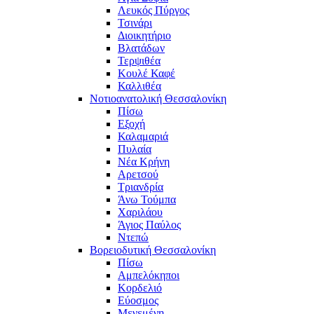
Λευκός Πύργος
Τσινάρι
Διοικητήριο
Βλατάδων
Τερψιθέα
Κουλέ Καφέ
Καλλιθέα
Νοτιοανατολική Θεσσαλονίκη
Πίσω
Εξοχή
Καλαμαριά
Πυλαία
Νέα Κρήνη
Αρετσού
Τριανδρία
Άνω Τούμπα
Χαριλάου
Άγιος Παύλος
Ντεπώ
Βορειοδυτική Θεσσαλονίκη
Πίσω
Αμπελόκηποι
Κορδελιό
Εύοσμος
Μενεμένη