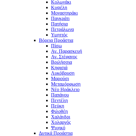
Κολωνάκι
Κυψέλη
Μοναστηράκι
Παγκράτι
Πατήσια
Πετράλωνα
Υμηττός
Βόρεια Προάστια
Πίσω
Αγ. Παρασκευή
Αγ. Στέφανος
Βριλήσσια
Κηφισιά
Λυκόβρυση
Μαρούσι
Μεταμόρφωση
Νέο Ηράκλειο
Παπάγου
Πεντέλη
Πεύκη
Φιλοθέη
Χαλάνδρι
Χολαργός
Ψυχικό
Δυτικά Προάστια