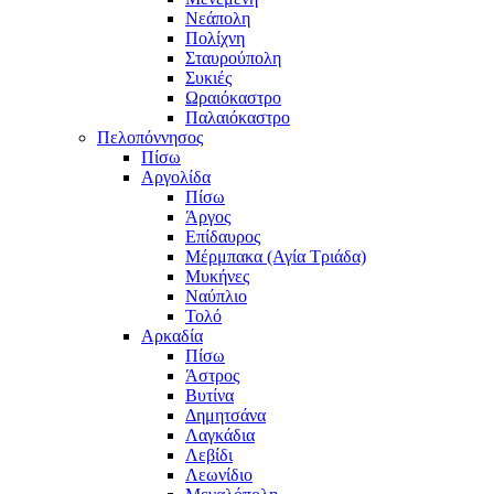
Νεάπολη
Πολίχνη
Σταυρούπολη
Συκιές
Ωραιόκαστρο
Παλαιόκαστρο
Πελοπόννησος
Πίσω
Αργολίδα
Πίσω
Άργος
Επίδαυρος
Μέρμπακα (Αγία Τριάδα)
Μυκήνες
Ναύπλιο
Τολό
Αρκαδία
Πίσω
Άστρος
Βυτίνα
Δημητσάνα
Λαγκάδια
Λεβίδι
Λεωνίδιο