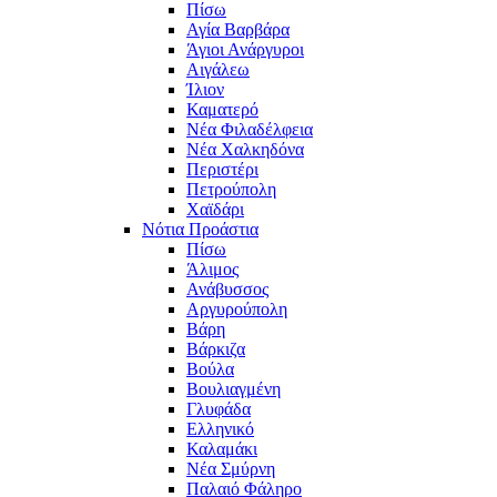
Πίσω
Αγία Βαρβάρα
Άγιοι Ανάργυροι
Αιγάλεω
Ίλιον
Καματερό
Νέα Φιλαδέλφεια
Νέα Χαλκηδόνα
Περιστέρι
Πετρούπολη
Χαϊδάρι
Νότια Προάστια
Πίσω
Άλιμος
Ανάβυσσος
Αργυρούπολη
Βάρη
Βάρκιζα
Βούλα
Βουλιαγμένη
Γλυφάδα
Ελληνικό
Καλαμάκι
Νέα Σμύρνη
Παλαιό Φάληρο