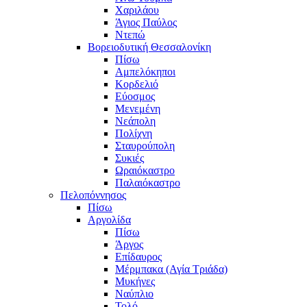
Χαριλάου
Άγιος Παύλος
Ντεπώ
Βορειοδυτική Θεσσαλονίκη
Πίσω
Αμπελόκηποι
Κορδελιό
Εύοσμος
Μενεμένη
Νεάπολη
Πολίχνη
Σταυρούπολη
Συκιές
Ωραιόκαστρο
Παλαιόκαστρο
Πελοπόννησος
Πίσω
Αργολίδα
Πίσω
Άργος
Επίδαυρος
Μέρμπακα (Αγία Τριάδα)
Μυκήνες
Ναύπλιο
Τολό