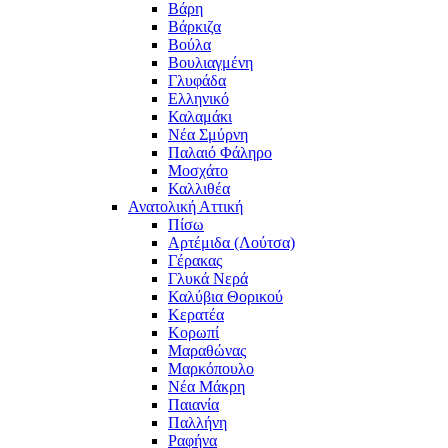
Βάρη
Βάρκιζα
Βούλα
Βουλιαγμένη
Γλυφάδα
Ελληνικό
Καλαμάκι
Νέα Σμύρνη
Παλαιό Φάληρο
Μοσχάτο
Καλλιθέα
Ανατολική Αττική
Πίσω
Αρτέμιδα (Λούτσα)
Γέρακας
Γλυκά Νερά
Καλύβια Θορικού
Κερατέα
Κορωπί
Μαραθώνας
Μαρκόπουλο
Νέα Μάκρη
Παιανία
Παλλήνη
Ραφήνα