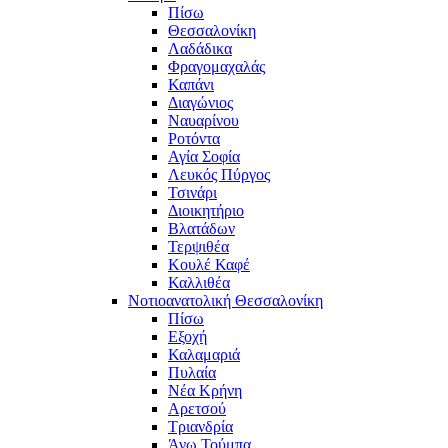
Πίσω
Θεσσαλονίκη
Λαδάδικα
Φραγομαχαλάς
Καπάνι
Διαγώνιος
Ναυαρίνου
Ροτόντα
Αγία Σοφία
Λευκός Πύργος
Τσινάρι
Διοικητήριο
Βλατάδων
Τερψιθέα
Κουλέ Καφέ
Καλλιθέα
Νοτιοανατολική Θεσσαλονίκη
Πίσω
Εξοχή
Καλαμαριά
Πυλαία
Νέα Κρήνη
Αρετσού
Τριανδρία
Άνω Τούμπα