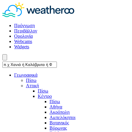
Πρόγνωση
Περιβάλλον
Ορολογία
Webcams
Widgets
Γεωγραφικά
Πίσω
Αττική
Πίσω
Κέντρο
Πίσω
Αθήνα
Ακρόπολη
Αμπελόκηποι
Βοτανικός
Βύρωνας