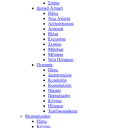
Σπάτα
Δυτική Αττική
Πίσω
Άνω Λιόσια
Ασπρόπυργος
Αχαρναί
Βίλια
Ελευσίνα
Ζεφύρι
Μάνδρα
Μέγαρα
Νέα Πέραμος
Πειραιάς
Πίσω
Δραπετσώνα
Κερατσίνι
Κορυδαλλός
Νίκαια
Πασαλιμάνι
Κέντρο
Πέραμα
Χατζηκυριάκειο
Θεσσαλονίκη
Πίσω
Κέντρο