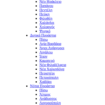
Νέο Ηράκλειο
Παπάγου
Πεντέλη
Πεύκη
Φιλοθέη
Χαλάνδρι
Χολαργός
Ψυχικό
Δυτικά Προάστια
Πίσω
Αγία Βαρβάρα
Άγιοι Ανάργυροι
Αιγάλεω
Ίλιον
Καματερό
Νέα Φιλαδέλφεια
Νέα Χαλκηδόνα
Περιστέρι
Πετρούπολη
Χαϊδάρι
Νότια Προάστια
Πίσω
Άλιμος
Ανάβυσσος
Αργυρούπολη