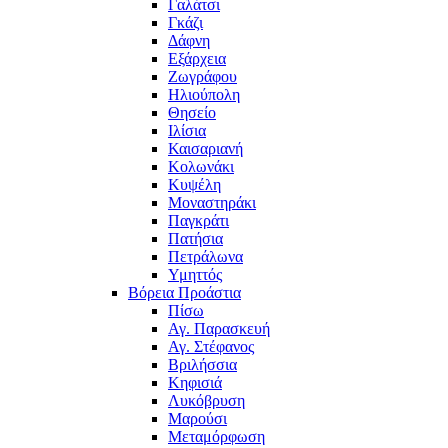
Γαλάτσι
Γκάζι
Δάφνη
Εξάρχεια
Ζωγράφου
Ηλιούπολη
Θησείο
Ιλίσια
Καισαριανή
Κολωνάκι
Κυψέλη
Μοναστηράκι
Παγκράτι
Πατήσια
Πετράλωνα
Υμηττός
Βόρεια Προάστια
Πίσω
Αγ. Παρασκευή
Αγ. Στέφανος
Βριλήσσια
Κηφισιά
Λυκόβρυση
Μαρούσι
Μεταμόρφωση