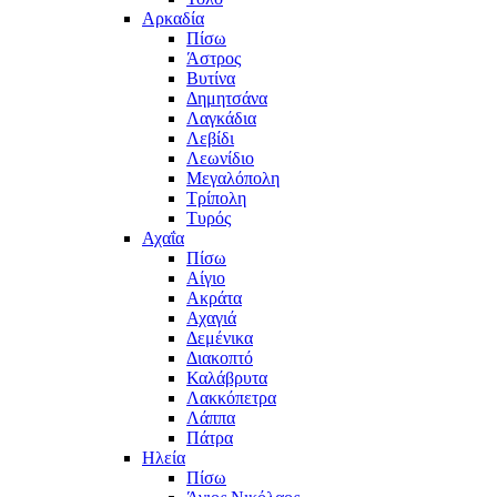
Αρκαδία
Πίσω
Άστρος
Βυτίνα
Δημητσάνα
Λαγκάδια
Λεβίδι
Λεωνίδιο
Μεγαλόπολη
Τρίπολη
Τυρός
Αχαΐα
Πίσω
Αίγιο
Ακράτα
Αχαγιά
Δεμένικα
Διακοπτό
Καλάβρυτα
Λακκόπετρα
Λάππα
Πάτρα
Ηλεία
Πίσω