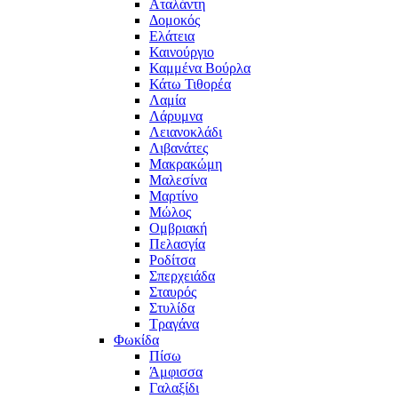
Αταλάντη
Δομοκός
Ελάτεια
Καινούργιο
Καμμένα Βούρλα
Κάτω Τιθορέα
Λαμία
Λάρυμνα
Λειανοκλάδι
Λιβανάτες
Μακρακώμη
Μαλεσίνα
Μαρτίνο
Μώλος
Ομβριακή
Πελασγία
Ροδίτσα
Σπερχειάδα
Σταυρός
Στυλίδα
Τραγάνα
Φωκίδα
Πίσω
Άμφισσα
Γαλαξίδι