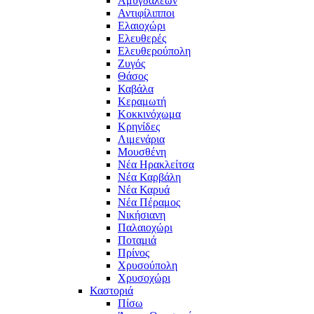
Αμυγδαλεών
Αντιφίλιπποι
Ελαιοχώρι
Ελευθερές
Ελευθερούπολη
Ζυγός
Θάσος
Καβάλα
Κεραμωτή
Κοκκινόχωμα
Κρηνίδες
Λιμενάρια
Μουσθένη
Νέα Ηρακλείτσα
Νέα Καρβάλη
Νέα Καρυά
Νέα Πέραμος
Νικήσιανη
Παλαιοχώρι
Ποταμιά
Πρίνος
Χρυσούπολη
Χρυσοχώρι
Καστοριά
Πίσω