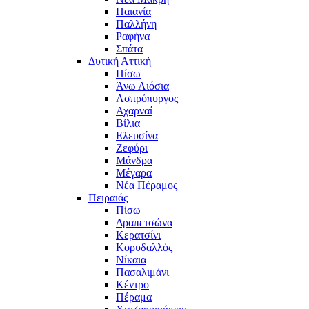
Παιανία
Παλλήνη
Ραφήνα
Σπάτα
Δυτική Αττική
Πίσω
Άνω Λιόσια
Ασπρόπυργος
Αχαρναί
Βίλια
Ελευσίνα
Ζεφύρι
Μάνδρα
Μέγαρα
Νέα Πέραμος
Πειραιάς
Πίσω
Δραπετσώνα
Κερατσίνι
Κορυδαλλός
Νίκαια
Πασαλιμάνι
Κέντρο
Πέραμα