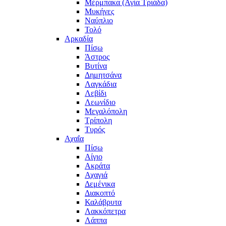
Μέρμπακα (Αγία Τριάδα)
Μυκήνες
Ναύπλιο
Τολό
Αρκαδία
Πίσω
Άστρος
Βυτίνα
Δημητσάνα
Λαγκάδια
Λεβίδι
Λεωνίδιο
Μεγαλόπολη
Τρίπολη
Τυρός
Αχαΐα
Πίσω
Αίγιο
Ακράτα
Αχαγιά
Δεμένικα
Διακοπτό
Καλάβρυτα
Λακκόπετρα
Λάππα