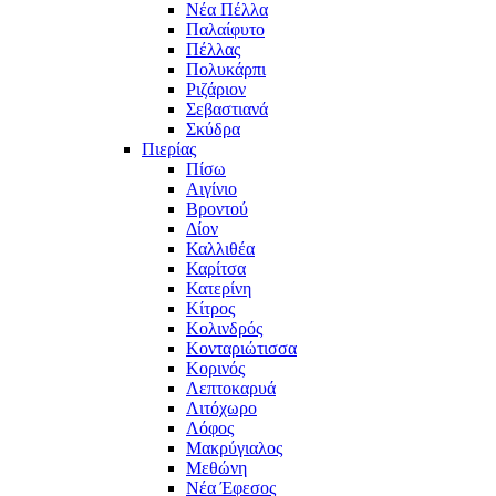
Νέα Πέλλα
Παλαίφυτο
Πέλλας
Πολυκάρπι
Ριζάριον
Σεβαστιανά
Σκύδρα
Πιερίας
Πίσω
Αιγίνιο
Βροντού
Δίον
Καλλιθέα
Καρίτσα
Κατερίνη
Κίτρος
Κολινδρός
Κονταριώτισσα
Κορινός
Λεπτοκαρυά
Λιτόχωρο
Λόφος
Μακρύγιαλος
Μεθώνη
Νέα Έφεσος