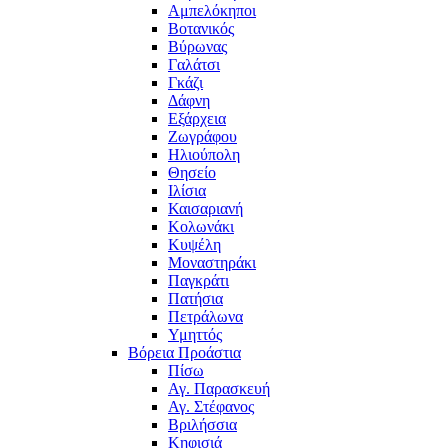
Αμπελόκηποι
Βοτανικός
Βύρωνας
Γαλάτσι
Γκάζι
Δάφνη
Εξάρχεια
Ζωγράφου
Ηλιούπολη
Θησείο
Ιλίσια
Καισαριανή
Κολωνάκι
Κυψέλη
Μοναστηράκι
Παγκράτι
Πατήσια
Πετράλωνα
Υμηττός
Βόρεια Προάστια
Πίσω
Αγ. Παρασκευή
Αγ. Στέφανος
Βριλήσσια
Κηφισιά