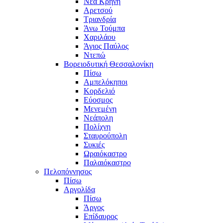
Νέα Κρήνη
Αρετσού
Τριανδρία
Άνω Τούμπα
Χαριλάου
Άγιος Παύλος
Ντεπώ
Βορειοδυτική Θεσσαλονίκη
Πίσω
Αμπελόκηποι
Κορδελιό
Εύοσμος
Μενεμένη
Νεάπολη
Πολίχνη
Σταυρούπολη
Συκιές
Ωραιόκαστρο
Παλαιόκαστρο
Πελοπόννησος
Πίσω
Αργολίδα
Πίσω
Άργος
Επίδαυρος