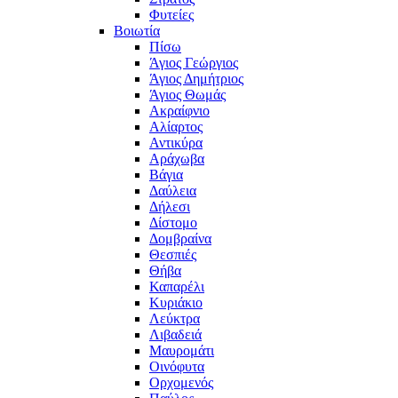
Φυτείες
Βοιωτία
Πίσω
Άγιος Γεώργιος
Άγιος Δημήτριος
Άγιος Θωμάς
Ακραίφνιο
Αλίαρτος
Αντικύρα
Αράχωβα
Βάγια
Δαύλεια
Δήλεσι
Δίστομο
Δομβραίνα
Θεσπιές
Θήβα
Καπαρέλι
Κυριάκιο
Λεύκτρα
Λιβαδειά
Μαυρομάτι
Οινόφυτα
Ορχομενός