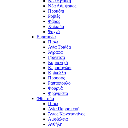
Νέα Αρτάκη
Νέα Λάμψακος
Προκόπι
Ροβιές
Φάρος
Χαλκίδα
Ψαχνά
Ευρυτανία
Πίσω
Αγία Τριάδα
Άγραφα
Γρανίτσα
Καρπενήσι
Κερασοχώρι
Κρίκελλο
Προυσός
Ραπτόπουλο
Φουρνά
Φραγκίστα
Φθιώτιδα
Πίσω
Αγία Παρασκευή
Άγιος Κωνσταντίνος
Αμφίκλεια
Ανθήλη