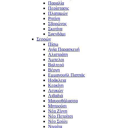
Παραλία
Περίστασις
Πλαταμών
Ρητίνη
Σβορώνος
Σκοτίνα
Σφενδάμι
Σερρών
Πίσω
Αγία Παρασκευή
Αλιστράτη
Άμπελοι
Βαλτερό
Βέργη
Εμμανουήλ Παππάς
Ηράκλεια
Κερκίνη
Λευκών
Λιβαδιά
Μαυροθάλασσα
Μητρούσι
Νέα Ζίχνη
Νέο Πετρίτσι
Νέο Σούλι
Νιγρίτα