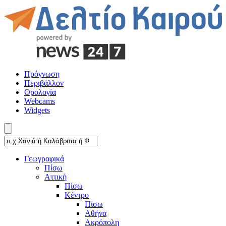
Πρόγνωση
Περιβάλλον
Ορολογία
Webcams
Widgets
Γεωγραφικά
Πίσω
Αττική
Πίσω
Κέντρο
Πίσω
Αθήνα
Ακρόπολη