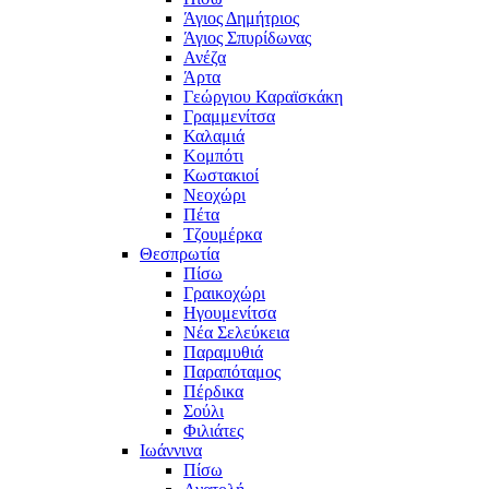
Άγιος Δημήτριος
Άγιος Σπυρίδωνας
Ανέζα
Άρτα
Γεώργιου Καραϊσκάκη
Γραμμενίτσα
Καλαμιά
Κομπότι
Κωστακιοί
Νεοχώρι
Πέτα
Τζουμέρκα
Θεσπρωτία
Πίσω
Γραικοχώρι
Ηγουμενίτσα
Νέα Σελεύκεια
Παραμυθιά
Παραπόταμος
Πέρδικα
Σούλι
Φιλιάτες
Ιωάννινα
Πίσω