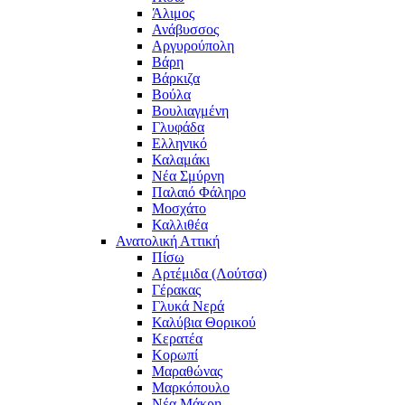
Άλιμος
Ανάβυσσος
Αργυρούπολη
Βάρη
Βάρκιζα
Βούλα
Βουλιαγμένη
Γλυφάδα
Ελληνικό
Καλαμάκι
Νέα Σμύρνη
Παλαιό Φάληρο
Μοσχάτο
Καλλιθέα
Ανατολική Αττική
Πίσω
Αρτέμιδα (Λούτσα)
Γέρακας
Γλυκά Νερά
Καλύβια Θορικού
Κερατέα
Κορωπί
Μαραθώνας
Μαρκόπουλο
Νέα Μάκρη