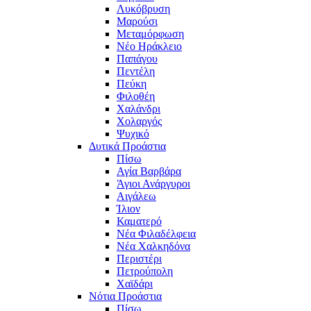
Λυκόβρυση
Μαρούσι
Μεταμόρφωση
Νέο Ηράκλειο
Παπάγου
Πεντέλη
Πεύκη
Φιλοθέη
Χαλάνδρι
Χολαργός
Ψυχικό
Δυτικά Προάστια
Πίσω
Αγία Βαρβάρα
Άγιοι Ανάργυροι
Αιγάλεω
Ίλιον
Καματερό
Νέα Φιλαδέλφεια
Νέα Χαλκηδόνα
Περιστέρι
Πετρούπολη
Χαϊδάρι
Νότια Προάστια
Πίσω