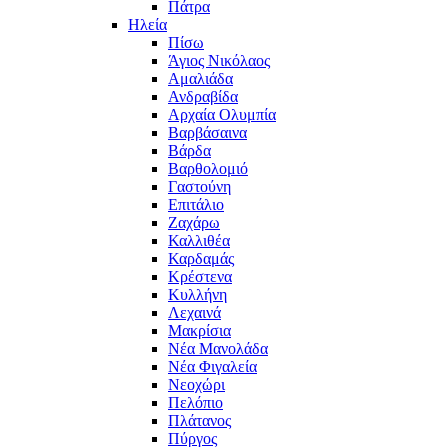
Πάτρα
Ηλεία
Πίσω
Άγιος Νικόλαος
Αμαλιάδα
Ανδραβίδα
Αρχαία Ολυμπία
Βαρβάσαινα
Βάρδα
Βαρθολομιό
Γαστούνη
Επιτάλιο
Ζαχάρω
Καλλιθέα
Καρδαμάς
Κρέστενα
Κυλλήνη
Λεχαινά
Μακρίσια
Νέα Μανολάδα
Νέα Φιγαλεία
Νεοχώρι
Πελόπιο
Πλάτανος
Πύργος