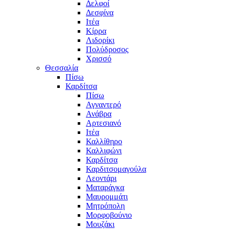
Δελφοί
Δεσφίνα
Ιτέα
Κίρρα
Λιδορίκι
Πολύδροσος
Χρισσό
Θεσσαλία
Πίσω
Καρδίτσα
Πίσω
Αγναντερό
Ανάβρα
Αρτεσιανό
Ιτέα
Καλλίθηρο
Καλλιφώνι
Καρδίτσα
Καρδιτσομαγούλα
Λεοντάρι
Ματαράγκα
Μαυρομμάτι
Μητρόπολη
Μορφοβούνιο
Μουζάκι