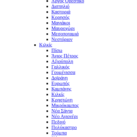
Άργος Ορεστικό
Δισπηλιό
Καστοριά
Κορησός
Μανιάκοι
Μαυροχώρι
Μεσοποταμιά
Νεστόριον
Κιλκίς
Πίσω
Άγιος Πέτρος
Αξιούπολη
Γαλλικός
Γουμένισσα
Δοϊράνη
Ευρωπός
Καμπάνης
Κιλκίς
Κρηστώνη
Μικρόκαμπος
Νέα Σάντα
Νέο Αγιονέρι
Πεδινό
Πολύκαστρο
Τούμπα