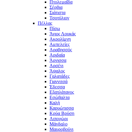
Πτολεμαΐδα
Σέρβια
Σιάτιστα
Τσοτύλιον
Πέλλας
Πίσω
Άγιος Λουκάς
Ακρολίμνη
Αμπελείες
Αραβησσός
Αριδαία
Άρνισσα
Αρσένι
Άψαλος
Γαλατάδες
Γιαννιτσά
Έδεσσα
Εξαπλάτανος
Εσώβαλτα
Καλή
Καρυώτισσα
Κρύα Βρύση
Λιποχώρι
Μάνδαλο
Μαυροβούνι