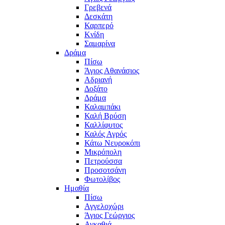
Γρεβενά
Δεσκάτη
Καρπερό
Κνίδη
Σαμαρίνα
Δράμα
Πίσω
Άγιος Αθανάσιος
Αδριανή
Δοξάτο
Δράμα
Καλαμπάκι
Καλή Βρύση
Καλλίφυτος
Καλός Αγρός
Κάτω Νευροκόπι
Μικρόπολη
Πετρούσσα
Προσοτσάνη
Φωτολίβος
Ημαθία
Πίσω
Αγγελοχώρι
Άγιος Γεώργιος
Αγκαθιά