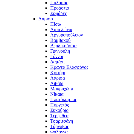
Παλαμάς
Προάστιο
Σοφάδες
Λάρισα
Πίσω
Αμπελώνας
Αργυροπούλειον
Βαμβακού
Βερδικούσσα
Γιάννουλη
Γόννοι
Δαμάσι
Κρανέα Ελασσόνος
Κριτήρι
Λάρισα
Λιβάδι
Μακρυχώρι
Νίκαια
Πλατύκαμπος
Πυργετός
Συκούριο
Τερψιθέα
Τσαριτσάνη
Τύρναβος
Φάλαννα