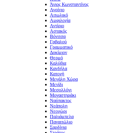
Άγιος Κωνσταντίνος
Αγρίνιο
Αιτωλικό
Αμφιλοχία
Αντίριο
Αστακός
Βόνιτσα
Γαβαλού
Γραμματικό
Δοκίμιον
Θερμό
Καλύβια
Κανδήλα
Κατοχή
Μεγάλη Χώρα
Μενίδι
Μεσολλόγι
Μοναστηράκι
Ναύπακτος
Νεάπολη
Νεοχώρι
Παλιάμπελα
Παναιτώλιο
Σαρδίνια
Στράτος