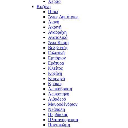
Χέρσο
Κοζάνη
Πίσω
Άγιος Δημήτριος
Αιανή
Ακρινή
Αναρράχη
Ανατολικό
Άνω Κώμη
Βελβεντός
Γαλατινή
Εμπόριον
Εράτυρα
Κλείτος
Κοζάνη
Κομνηνά
Κρόκος
Λευκόβρυση
Λευκοπηγή
Λιβαδερό
Μαυροδένδριον
Νεάπολη
Περδίκκας
Πλατανόρρευμα
Ποντοκώμη