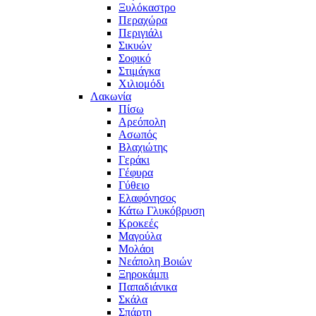
Ξυλόκαστρο
Περαχώρα
Περιγιάλι
Σικυών
Σοφικό
Στιμάγκα
Χιλιομόδι
Λακωνία
Πίσω
Αρεόπολη
Ασωπός
Βλαχιώτης
Γεράκι
Γέφυρα
Γύθειο
Ελαφόνησος
Κάτω Γλυκόβρυση
Κροκεές
Μαγούλα
Μολάοι
Νεάπολη Βοιών
Ξηροκάμπι
Παπαδιάνικα
Σκάλα
Σπάρτη