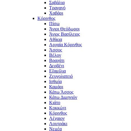
Σαβάλια
Τραγανό
Χαβάρι
Κόρινθος
Πίσω
Άγιοι Θεόδωροι
Άγιος Βασίλειος
Αθίκια
Αρχαία Κόρινθος
Άσσος
Βέλον
Βραχάτι
Δερβένι
Εξαμίλια
Ζευγολατειό
Ισθμία
Καμάρι
Κάτω Άσσος
Κάτω Διμηνιόν
Κιάτο
Κοκκώνι
Κόρινθος
Λέχαιον
Λουτράκι
Νεμέα