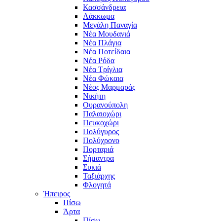
Κασσάνδρεια
Λάκκωμα
Μεγάλη Παναγία
Νέα Μουδανιά
Νέα Πλάγια
Νέα Ποτείδαια
Νέα Ρόδα
Νέα Τρίγλια
Νέα Φώκαια
Νέος Μαρμαράς
Νικήτη
Ουρανούπολη
Παλαιοχώρι
Πευκοχώρι
Πολύγυρος
Πολύχρονο
Πορταριά
Σήμαντρα
Συκιά
Ταξιάρχης
Φλογητά
Ήπειρος
Πίσω
Άρτα
Πίσω