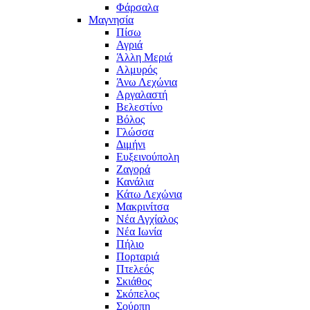
Φάρσαλα
Μαγνησία
Πίσω
Αγριά
Άλλη Μεριά
Αλμυρός
Άνω Λεχώνια
Αργαλαστή
Βελεστίνο
Βόλος
Γλώσσα
Διμήνι
Ευξεινούπολη
Ζαγορά
Κανάλια
Κάτω Λεχώνια
Μακρινίτσα
Νέα Αγχίαλος
Νέα Ιωνία
Πήλιο
Πορταριά
Πτελεός
Σκιάθος
Σκόπελος
Σούρπη