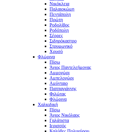
Νικόκλεια
Παλαιοκώμη
Πεντάπολη
Πρώτη
Ροδολίβος
Ροδόπολη
Σέρρες
Σιδηρόκαστρο
Στρυμωνικό
Χρυσό
Φλώρινα
Πίσω
Άγιος Παντελεήμονας
Αμμοχώρι
Αμπελοχώρι
Αμύνταιο
Παππαγιάννης
Φιλώτας
Φλώρινα
Χαλκιδική
Πίσω
Άγιος Νικόλαος
Γαλάτιστα
Ιερισσός
Καλύβες Πολυγύρου