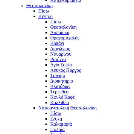
Χατζηκυριάκειο
Θεσσαλονίκη
Πίσω
Κέντρο
Πίσω
Θεσσαλονίκη
Λαδάδικα
Φραγομαχαλάς
Καπάνι
Διαγώνιος
Ναυαρίνου
Ροτόντα
Αγία Σοφία
Λευκός Πύργος
Τσινάρι
Διοικητήριο
Βλατάδων
Τερψιθέα
Κουλέ Καφέ
Καλλιθέα
Νοτιοανατολική Θεσσαλονίκη
Πίσω
Εξοχή
Καλαμαριά
Πυλαία