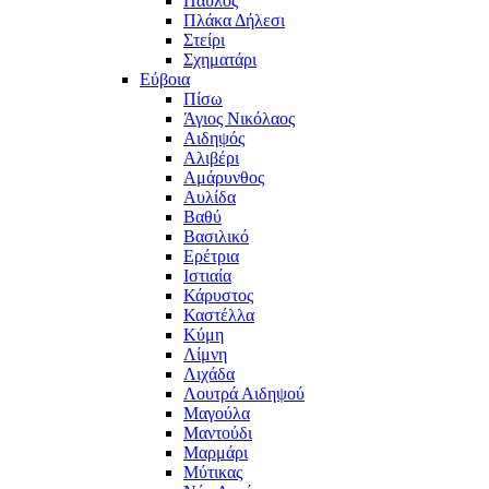
Παύλος
Πλάκα Δήλεσι
Στείρι
Σχηματάρι
Εύβοια
Πίσω
Άγιος Νικόλαος
Αιδηψός
Αλιβέρι
Αμάρυνθος
Αυλίδα
Βαθύ
Βασιλικό
Ερέτρια
Ιστιαία
Κάρυστος
Καστέλλα
Κύμη
Λίμνη
Λιχάδα
Λουτρά Αιδηψού
Μαγούλα
Μαντούδι
Μαρμάρι
Μύτικας