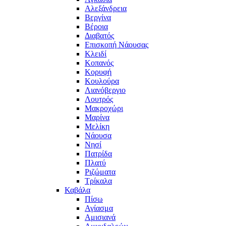
Αλεξάνδρεια
Βεργίνα
Βέροια
Διαβατός
Επισκοπή Νάουσας
Κλειδί
Κοπανός
Κορυφή
Κουλούρα
Λιανόβεργιο
Λουτρός
Μακροχώρι
Μαρίνα
Μελίκη
Νάουσα
Νησί
Πατρίδα
Πλατύ
Ριζώματα
Τρίκαλα
Καβάλα
Πίσω
Αγίασμα
Αμισιανά