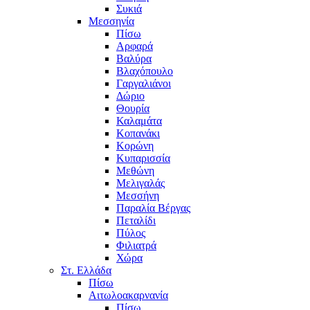
Συκιά
Μεσσηνία
Πίσω
Αρφαρά
Βαλύρα
Βλαχόπουλο
Γαργαλιάνοι
Δώριο
Θουρία
Καλαμάτα
Κοπανάκι
Κορώνη
Κυπαρισσία
Μεθώνη
Μελιγαλάς
Μεσσήνη
Παραλία Βέργας
Πεταλίδι
Πύλος
Φιλιατρά
Χώρα
Στ. Ελλάδα
Πίσω
Αιτωλοακαρνανία
Πίσω