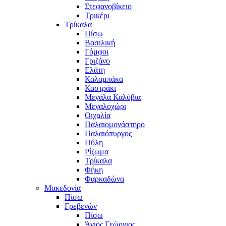
Στεφανοβίκειο
Τρικέρι
Τρίκαλα
Πίσω
Βασιλική
Γόμφοι
Γριζάνο
Ελάτη
Καλαμπάκα
Καστράκι
Μεγάλα Καλύβια
Μεγαλοχώρι
Οιχαλία
Παλαιομονάστηρο
Παλαιόπυργος
Πύλη
Ρίζωμα
Τρίκαλα
Φήκη
Φαρκαδώνα
Μακεδονία
Πίσω
Γρεβενών
Πίσω
Άγιος Γεώργιος