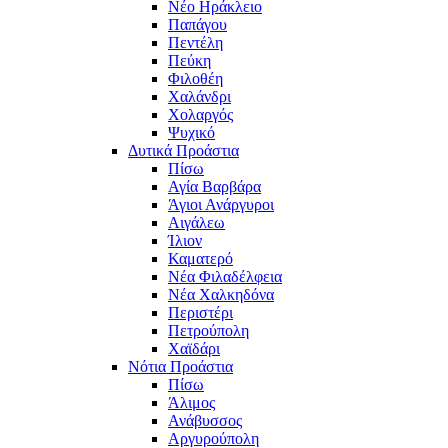
Νέο Ηράκλειο
Παπάγου
Πεντέλη
Πεύκη
Φιλοθέη
Χαλάνδρι
Χολαργός
Ψυχικό
Δυτικά Προάστια
Πίσω
Αγία Βαρβάρα
Άγιοι Ανάργυροι
Αιγάλεω
Ίλιον
Καματερό
Νέα Φιλαδέλφεια
Νέα Χαλκηδόνα
Περιστέρι
Πετρούπολη
Χαϊδάρι
Νότια Προάστια
Πίσω
Άλιμος
Ανάβυσσος
Αργυρούπολη