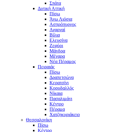
Σπάτα
Δυτική Αττική
Πίσω
Άνω Λιόσια
Ασπρόπυργος
Αχαρναί
Βίλια
Ελευσίνα
Ζεφύρι
Μάνδρα
Μέγαρα
Νέα Πέραμος
Πειραιάς
Πίσω
Δραπετσώνα
Κερατσίνι
Κορυδαλλός
Νίκαια
Πασαλιμάνι
Κέντρο
Πέραμα
Χατζηκυριάκειο
Θεσσαλονίκη
Πίσω
Κέντρο