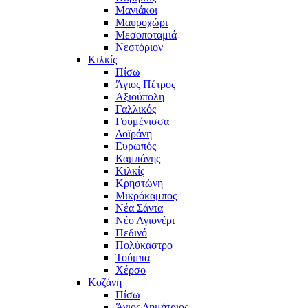
Μανιάκοι
Μαυροχώρι
Μεσοποταμιά
Νεστόριον
Κιλκίς
Πίσω
Άγιος Πέτρος
Αξιούπολη
Γαλλικός
Γουμένισσα
Δοϊράνη
Ευρωπός
Καμπάνης
Κιλκίς
Κρηστώνη
Μικρόκαμπος
Νέα Σάντα
Νέο Αγιονέρι
Πεδινό
Πολύκαστρο
Τούμπα
Χέρσο
Κοζάνη
Πίσω
Άγιος Δημήτριος