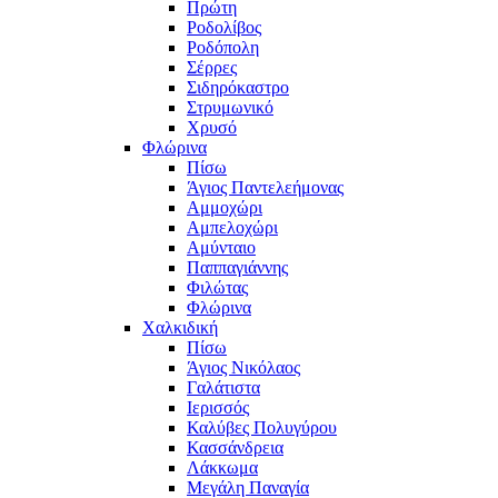
Πρώτη
Ροδολίβος
Ροδόπολη
Σέρρες
Σιδηρόκαστρο
Στρυμωνικό
Χρυσό
Φλώρινα
Πίσω
Άγιος Παντελεήμονας
Αμμοχώρι
Αμπελοχώρι
Αμύνταιο
Παππαγιάννης
Φιλώτας
Φλώρινα
Χαλκιδική
Πίσω
Άγιος Νικόλαος
Γαλάτιστα
Ιερισσός
Καλύβες Πολυγύρου
Κασσάνδρεια
Λάκκωμα
Μεγάλη Παναγία