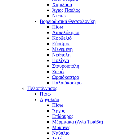
Χαριλάου
Άγιος Παύλος
Ντεπώ
Βορειοδυτική Θεσσαλονίκη
Πίσω
Αμπελόκηποι
Κορδελιό
Εύοσμος
Μενεμένη
Νεάπολη
Πολίχνη
Σταυρούπολη
Συκιές
Ωραιόκαστρο
Παλαιόκαστρο
Πελοπόννησος
Πίσω
Αργολίδα
Πίσω
Άργος
Επίδαυρος
Μέρμπακα (Αγία Τριάδα)
Μυκήνες
Ναύπλιο
Τολό