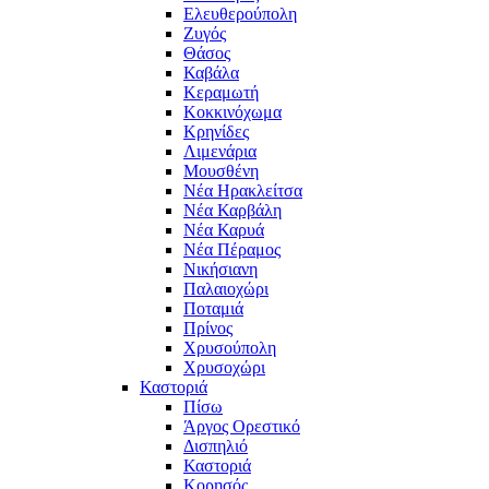
Ελευθερούπολη
Ζυγός
Θάσος
Καβάλα
Κεραμωτή
Κοκκινόχωμα
Κρηνίδες
Λιμενάρια
Μουσθένη
Νέα Ηρακλείτσα
Νέα Καρβάλη
Νέα Καρυά
Νέα Πέραμος
Νικήσιανη
Παλαιοχώρι
Ποταμιά
Πρίνος
Χρυσούπολη
Χρυσοχώρι
Καστοριά
Πίσω
Άργος Ορεστικό
Δισπηλιό
Καστοριά
Κορησός