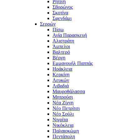
Ρητίνη
Σβορώνος
Σκοτίνα
Σφενδάμι
Σερρών
Πίσω
Αγία Παρασκευή
Αλιστράτη
Άμπελοι
Βαλτερό
Βέργη
Εμμανουήλ Παππάς
Ηράκλεια
Κερκίνη
Λευκών
Λιβαδιά
Μαυροθάλασσα
Μητρούσι
Νέα Ζίχνη
Νέο Πετρίτσι
Νέο Σούλι
Νιγρίτα
Νικόκλεια
Παλαιοκώμη
Πεντάπολη