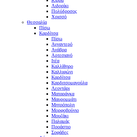
Κίρρα
Λιδορίκι
Πολύδροσος
Χρισσό
Θεσσαλία
Πίσω
Καρδίτσα
Πίσω
Αγναντερό
Ανάβρα
Αρτεσιανό
Ιτέα
Καλλίθηρο
Καλλιφώνι
Καρδίτσα
Καρδιτσομαγούλα
Λεοντάρι
Ματαράγκα
Μαυρομμάτι
Μητρόπολη
Μορφοβούνιο
Μουζάκι
Παλαμάς
Προάστιο
Σοφάδες