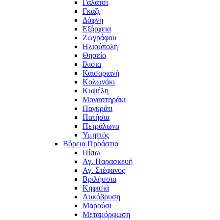
Γαλάτσι
Γκάζι
Δάφνη
Εξάρχεια
Ζωγράφου
Ηλιούπολη
Θησείο
Ιλίσια
Καισαριανή
Κολωνάκι
Κυψέλη
Μοναστηράκι
Παγκράτι
Πατήσια
Πετράλωνα
Υμηττός
Βόρεια Προάστια
Πίσω
Αγ. Παρασκευή
Αγ. Στέφανος
Βριλήσσια
Κηφισιά
Λυκόβρυση
Μαρούσι
Μεταμόρφωση