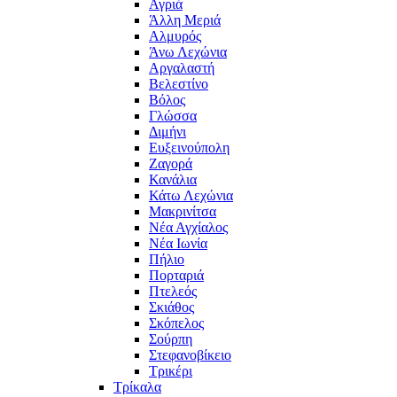
Αγριά
Άλλη Μεριά
Αλμυρός
Άνω Λεχώνια
Αργαλαστή
Βελεστίνο
Βόλος
Γλώσσα
Διμήνι
Ευξεινούπολη
Ζαγορά
Κανάλια
Κάτω Λεχώνια
Μακρινίτσα
Νέα Αγχίαλος
Νέα Ιωνία
Πήλιο
Πορταριά
Πτελεός
Σκιάθος
Σκόπελος
Σούρπη
Στεφανοβίκειο
Τρικέρι
Τρίκαλα