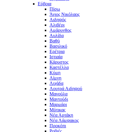
Εύβοια
Πίσω
Άγιος Νικόλαος
Αιδηψός
Αλιβέρι
Αμάρυνθος
Αυλίδα
Βαθύ
Βασιλικό
Ερέτρια
Ιστιαία
Κάρυστος
Καστέλλα
Κύμη
Λίμνη
Λιχάδα
Λουτρά Αιδηψού
Μαγούλα
Μαντούδι
Μαρμάρι
Μύτικας
Νέα Αρτάκη
Νέα Λάμψακος
Προκόπι
Ροβιές