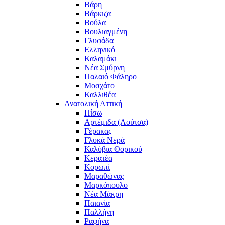
Βάρη
Βάρκιζα
Βούλα
Βουλιαγμένη
Γλυφάδα
Ελληνικό
Καλαμάκι
Νέα Σμύρνη
Παλαιό Φάληρο
Μοσχάτο
Καλλιθέα
Ανατολική Αττική
Πίσω
Αρτέμιδα (Λούτσα)
Γέρακας
Γλυκά Νερά
Καλύβια Θορικού
Κερατέα
Κορωπί
Μαραθώνας
Μαρκόπουλο
Νέα Μάκρη
Παιανία
Παλλήνη
Ραφήνα