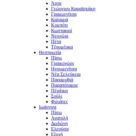
Άρτα
Γεώργιου Καραϊσκάκη
Γραμμενίτσα
Καλαμιά
Κομπότι
Κωστακιοί
Νεοχώρι
Πέτα
Τζουμέρκα
Θεσπρωτία
Πίσω
Γραικοχώρι
Ηγουμενίτσα
Νέα Σελεύκεια
Παραμυθιά
Παραπόταμος
Πέρδικα
Σούλι
Φιλιάτες
Ιωάννινα
Πίσω
Ανατολή
Δωδώνη
Ελεούσα
Εξοχή