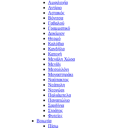
Αμφιλοχία
Αντίριο
Αστακός
Βόνιτσα
Γαβαλού
Γραμματικό
Δοκίμιον
Θερμό
Καλύβια
Κανδήλα
Κατοχή
Μεγάλη Χώρα
Μενίδι
Μεσολλόγι
Μοναστηράκι
Ναύπακτος
Νεάπολη
Νεοχώρι
Παλιάμπελα
Παναιτώλιο
Σαρδίνια
Στράτος
Φυτείες
Βοιωτία
Πίσω