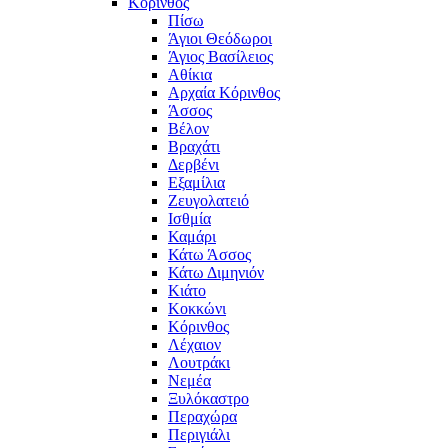
Κόρινθος
Πίσω
Άγιοι Θεόδωροι
Άγιος Βασίλειος
Αθίκια
Αρχαία Κόρινθος
Άσσος
Βέλον
Βραχάτι
Δερβένι
Εξαμίλια
Ζευγολατειό
Ισθμία
Καμάρι
Κάτω Άσσος
Κάτω Διμηνιόν
Κιάτο
Κοκκώνι
Κόρινθος
Λέχαιον
Λουτράκι
Νεμέα
Ξυλόκαστρο
Περαχώρα
Περιγιάλι