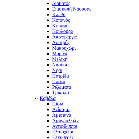
Διαβατός
Επισκοπή Νάουσας
Κλειδί
Κοπανός
Κορυφή
Κουλούρα
Λιανόβεργιο
Λουτρός
Μακροχώρι
Μαρίνα
Μελίκη
Νάουσα
Νησί
Πατρίδα
Πλατύ
Ριζώματα
Τρίκαλα
Καβάλα
Πίσω
Αγίασμα
Αμισιανά
Αμυγδαλεών
Αντιφίλιπποι
Ελαιοχώρι
Ελευθερές