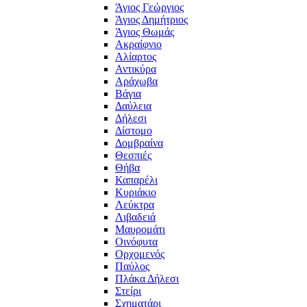
Άγιος Γεώργιος
Άγιος Δημήτριος
Άγιος Θωμάς
Ακραίφνιο
Αλίαρτος
Αντικύρα
Αράχωβα
Βάγια
Δαύλεια
Δήλεσι
Δίστομο
Δομβραίνα
Θεσπιές
Θήβα
Καπαρέλι
Κυριάκιο
Λεύκτρα
Λιβαδειά
Μαυρομάτι
Οινόφυτα
Ορχομενός
Παύλος
Πλάκα Δήλεσι
Στείρι
Σχηματάρι