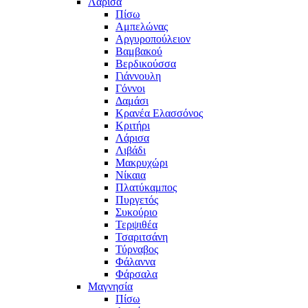
Λάρισα
Πίσω
Αμπελώνας
Αργυροπούλειον
Βαμβακού
Βερδικούσσα
Γιάννουλη
Γόννοι
Δαμάσι
Κρανέα Ελασσόνος
Κριτήρι
Λάρισα
Λιβάδι
Μακρυχώρι
Νίκαια
Πλατύκαμπος
Πυργετός
Συκούριο
Τερψιθέα
Τσαριτσάνη
Τύρναβος
Φάλαννα
Φάρσαλα
Μαγνησία
Πίσω