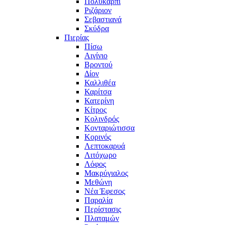
Πολυκάρπι
Ριζάριον
Σεβαστιανά
Σκύδρα
Πιερίας
Πίσω
Αιγίνιο
Βροντού
Δίον
Καλλιθέα
Καρίτσα
Κατερίνη
Κίτρος
Κολινδρός
Κονταριώτισσα
Κορινός
Λεπτοκαρυά
Λιτόχωρο
Λόφος
Μακρύγιαλος
Μεθώνη
Νέα Έφεσος
Παραλία
Περίστασις
Πλαταμών