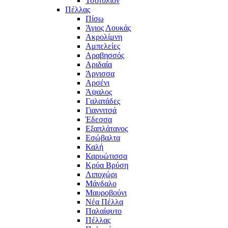
Τσοτύλιον
Πέλλας
Πίσω
Άγιος Λουκάς
Ακρολίμνη
Αμπελείες
Αραβησσός
Αριδαία
Άρνισσα
Αρσένι
Άψαλος
Γαλατάδες
Γιαννιτσά
Έδεσσα
Εξαπλάτανος
Εσώβαλτα
Καλή
Καρυώτισσα
Κρύα Βρύση
Λιποχώρι
Μάνδαλο
Μαυροβούνι
Νέα Πέλλα
Παλαίφυτο
Πέλλας