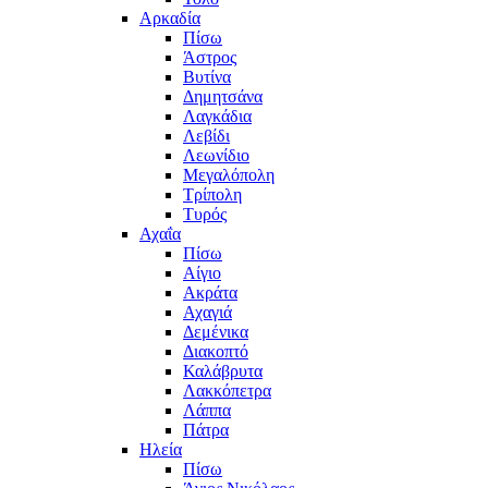
Αρκαδία
Πίσω
Άστρος
Βυτίνα
Δημητσάνα
Λαγκάδια
Λεβίδι
Λεωνίδιο
Μεγαλόπολη
Τρίπολη
Τυρός
Αχαΐα
Πίσω
Αίγιο
Ακράτα
Αχαγιά
Δεμένικα
Διακοπτό
Καλάβρυτα
Λακκόπετρα
Λάππα
Πάτρα
Ηλεία
Πίσω