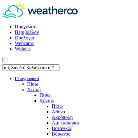
Πρόγνωση
Περιβάλλον
Ορολογία
Webcams
Widgets
Γεωγραφικά
Πίσω
Αττική
Πίσω
Κέντρο
Πίσω
Αθήνα
Ακρόπολη
Αμπελόκηποι
Βοτανικός
Βύρωνας