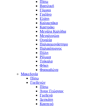
Πίσω
Βασιλική
Γόμφοι
Γριζάνο
Ελάτη
Καλαμπάκα
Καστράκι
Μεγάλα Καλύβια
Μεγαλοχώρι
Οιχαλία
Παλαιομονάστηρο
Παλαιόπυργος
Πύλη
Ρίζωμα
Τρίκαλα
Φήκη
Φαρκαδώνα
Μακεδονία
Πίσω
Γρεβενών
Πίσω
Άγιος Γεώργιος
Γρεβενά
Δεσκάτη
Καρπερό