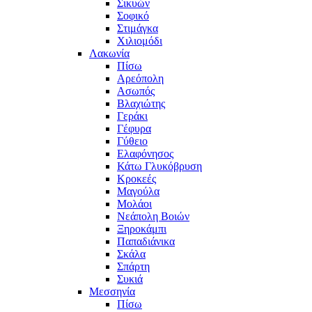
Σικυών
Σοφικό
Στιμάγκα
Χιλιομόδι
Λακωνία
Πίσω
Αρεόπολη
Ασωπός
Βλαχιώτης
Γεράκι
Γέφυρα
Γύθειο
Ελαφόνησος
Κάτω Γλυκόβρυση
Κροκεές
Μαγούλα
Μολάοι
Νεάπολη Βοιών
Ξηροκάμπι
Παπαδιάνικα
Σκάλα
Σπάρτη
Συκιά
Μεσσηνία
Πίσω