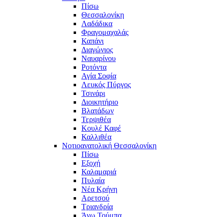
Πίσω
Θεσσαλονίκη
Λαδάδικα
Φραγομαχαλάς
Καπάνι
Διαγώνιος
Ναυαρίνου
Ροτόντα
Αγία Σοφία
Λευκός Πύργος
Τσινάρι
Διοικητήριο
Βλατάδων
Τερψιθέα
Κουλέ Καφέ
Καλλιθέα
Νοτιοανατολική Θεσσαλονίκη
Πίσω
Εξοχή
Καλαμαριά
Πυλαία
Νέα Κρήνη
Αρετσού
Τριανδρία
Άνω Τούμπα