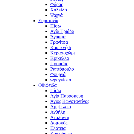
Φάρος
Χαλκίδα
Ψαχνά
Ευρυτανία
Πίσω
Αγία Τριάδα
Άγραφα
Γρανίτσα
Καρπενήσι
Κερασοχώρι
Κρίκελλο
Προυσός
Ραπτόπουλο
Φουρνά
Φραγκίστα
Φθιώτιδα
Πίσω
Αγία Παρασκευή
Άγιος Κωνσταντίνος
Αμφίκλεια
Ανθήλη
Αταλάντη
Δομοκός
Ελάτεια
Καινούργιο