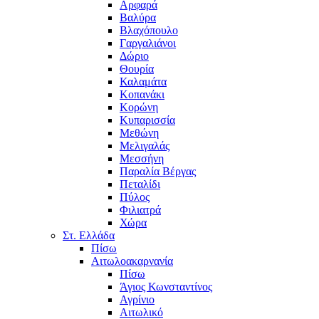
Αρφαρά
Βαλύρα
Βλαχόπουλο
Γαργαλιάνοι
Δώριο
Θουρία
Καλαμάτα
Κοπανάκι
Κορώνη
Κυπαρισσία
Μεθώνη
Μελιγαλάς
Μεσσήνη
Παραλία Βέργας
Πεταλίδι
Πύλος
Φιλιατρά
Χώρα
Στ. Ελλάδα
Πίσω
Αιτωλοακαρνανία
Πίσω
Άγιος Κωνσταντίνος
Αγρίνιο
Αιτωλικό