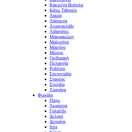
Καμμένα Βούρλα
Κάτω Τιθορέα
Λαμία
Λάρυμνα
Λειανοκλάδι
Λιβανάτες
Μακρακώμη
Μαλεσίνα
Μαρτίνο
Μώλος
Ομβριακή
Πελασγία
Ροδίτσα
Σπερχειάδα
Σταυρός
Στυλίδα
Τραγάνα
Φωκίδα
Πίσω
Άμφισσα
Γαλαξίδι
Δελφοί
Δεσφίνα
Ιτέα