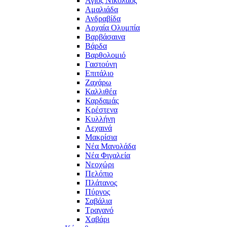
Άγιος Νικόλαος
Αμαλιάδα
Ανδραβίδα
Αρχαία Ολυμπία
Βαρβάσαινα
Βάρδα
Βαρθολομιό
Γαστούνη
Επιτάλιο
Ζαχάρω
Καλλιθέα
Καρδαμάς
Κρέστενα
Κυλλήνη
Λεχαινά
Μακρίσια
Νέα Μανολάδα
Νέα Φιγαλεία
Νεοχώρι
Πελόπιο
Πλάτανος
Πύργος
Σαβάλια
Τραγανό
Χαβάρι