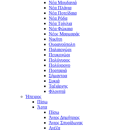
Νέα Μουδανιά
Νέα Πλάγια
Νέα Ποτείδαια
Νέα Ρόδα
Νέα Τρίγλια
Νέα Φώκαια
Νέος Μαρμαράς
Νικήτη
Ουρανούπολη
Παλαιοχώρι
Πευκοχώρι
Πολύγυρος
Πολύχρονο
Πορταριά
Σήμαντρα
Συκιά
Ταξιάρχης
Φλογητά
Ήπειρος
Πίσω
Άρτα
Πίσω
Άγιος Δημήτριος
Άγιος Σπυρίδωνας
Ανέζα