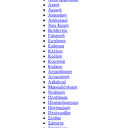
Αιανή
Ακρινή
Αναρράχη
Ανατολικό
Άνω Κώμη
Βελβεντός
Γαλατινή
Εμπόριον
Εράτυρα
Κλείτος
Κοζάνη
Κομνηνά
Κρόκος
Λευκόβρυση
Λευκοπηγή
Λιβαδερό
Μαυροδένδριον
Νεάπολη
Περδίκκας
Πλατανόρρευμα
Ποντοκώμη
Πτολεμαΐδα
Σέρβια
Σιάτιστα