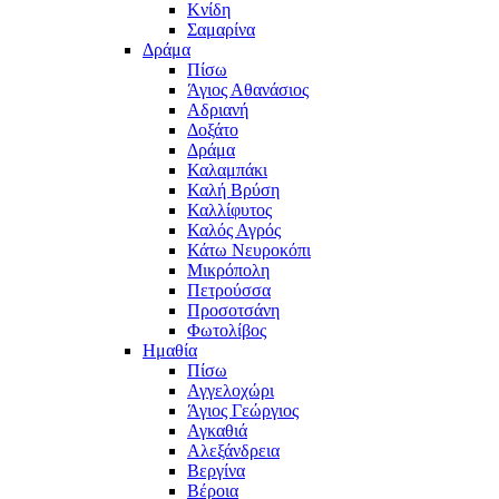
Κνίδη
Σαμαρίνα
Δράμα
Πίσω
Άγιος Αθανάσιος
Αδριανή
Δοξάτο
Δράμα
Καλαμπάκι
Καλή Βρύση
Καλλίφυτος
Καλός Αγρός
Κάτω Νευροκόπι
Μικρόπολη
Πετρούσσα
Προσοτσάνη
Φωτολίβος
Ημαθία
Πίσω
Αγγελοχώρι
Άγιος Γεώργιος
Αγκαθιά
Αλεξάνδρεια
Βεργίνα
Βέροια