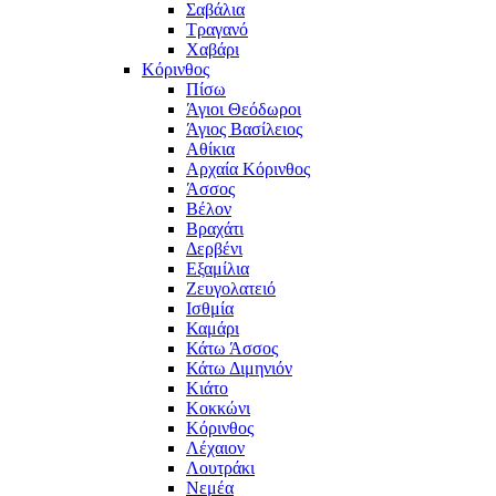
Σαβάλια
Τραγανό
Χαβάρι
Κόρινθος
Πίσω
Άγιοι Θεόδωροι
Άγιος Βασίλειος
Αθίκια
Αρχαία Κόρινθος
Άσσος
Βέλον
Βραχάτι
Δερβένι
Εξαμίλια
Ζευγολατειό
Ισθμία
Καμάρι
Κάτω Άσσος
Κάτω Διμηνιόν
Κιάτο
Κοκκώνι
Κόρινθος
Λέχαιον
Λουτράκι
Νεμέα