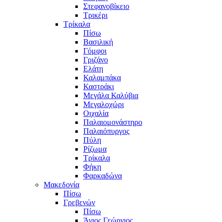
Στεφανοβίκειο
Τρικέρι
Τρίκαλα
Πίσω
Βασιλική
Γόμφοι
Γριζάνο
Ελάτη
Καλαμπάκα
Καστράκι
Μεγάλα Καλύβια
Μεγαλοχώρι
Οιχαλία
Παλαιομονάστηρο
Παλαιόπυργος
Πύλη
Ρίζωμα
Τρίκαλα
Φήκη
Φαρκαδώνα
Μακεδονία
Πίσω
Γρεβενών
Πίσω
Άγιος Γεώργιος