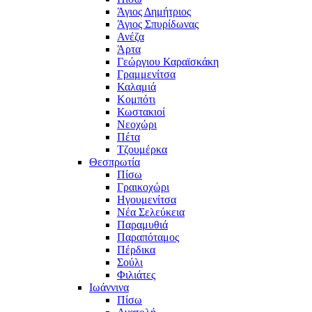
Άγιος Δημήτριος
Άγιος Σπυρίδωνας
Ανέζα
Άρτα
Γεώργιου Καραϊσκάκη
Γραμμενίτσα
Καλαμιά
Κομπότι
Κωστακιοί
Νεοχώρι
Πέτα
Τζουμέρκα
Θεσπρωτία
Πίσω
Γραικοχώρι
Ηγουμενίτσα
Νέα Σελεύκεια
Παραμυθιά
Παραπόταμος
Πέρδικα
Σούλι
Φιλιάτες
Ιωάννινα
Πίσω