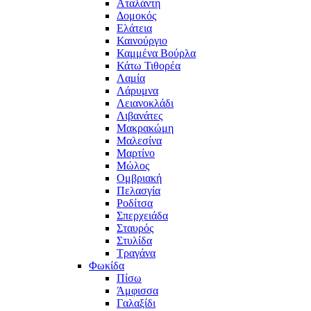
Αταλάντη
Δομοκός
Ελάτεια
Καινούργιο
Καμμένα Βούρλα
Κάτω Τιθορέα
Λαμία
Λάρυμνα
Λειανοκλάδι
Λιβανάτες
Μακρακώμη
Μαλεσίνα
Μαρτίνο
Μώλος
Ομβριακή
Πελασγία
Ροδίτσα
Σπερχειάδα
Σταυρός
Στυλίδα
Τραγάνα
Φωκίδα
Πίσω
Άμφισσα
Γαλαξίδι