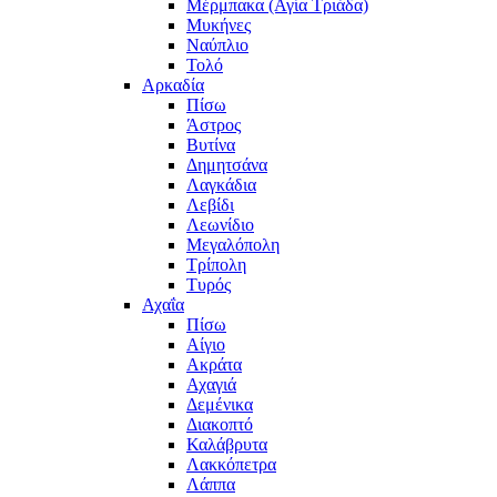
Μέρμπακα (Αγία Τριάδα)
Μυκήνες
Ναύπλιο
Τολό
Αρκαδία
Πίσω
Άστρος
Βυτίνα
Δημητσάνα
Λαγκάδια
Λεβίδι
Λεωνίδιο
Μεγαλόπολη
Τρίπολη
Τυρός
Αχαΐα
Πίσω
Αίγιο
Ακράτα
Αχαγιά
Δεμένικα
Διακοπτό
Καλάβρυτα
Λακκόπετρα
Λάππα