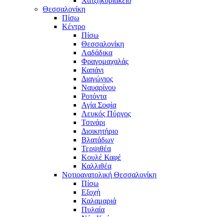
Χατζηκυριάκειο
Θεσσαλονίκη
Πίσω
Κέντρο
Πίσω
Θεσσαλονίκη
Λαδάδικα
Φραγομαχαλάς
Καπάνι
Διαγώνιος
Ναυαρίνου
Ροτόντα
Αγία Σοφία
Λευκός Πύργος
Τσινάρι
Διοικητήριο
Βλατάδων
Τερψιθέα
Κουλέ Καφέ
Καλλιθέα
Νοτιοανατολική Θεσσαλονίκη
Πίσω
Εξοχή
Καλαμαριά
Πυλαία