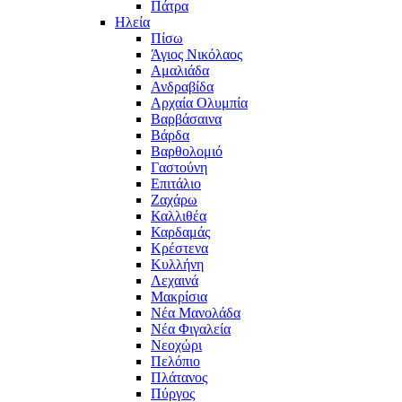
Πάτρα
Ηλεία
Πίσω
Άγιος Νικόλαος
Αμαλιάδα
Ανδραβίδα
Αρχαία Ολυμπία
Βαρβάσαινα
Βάρδα
Βαρθολομιό
Γαστούνη
Επιτάλιο
Ζαχάρω
Καλλιθέα
Καρδαμάς
Κρέστενα
Κυλλήνη
Λεχαινά
Μακρίσια
Νέα Μανολάδα
Νέα Φιγαλεία
Νεοχώρι
Πελόπιο
Πλάτανος
Πύργος