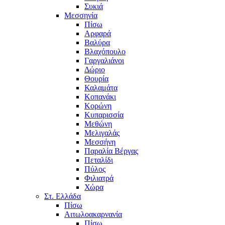
Συκιά
Μεσσηνία
Πίσω
Αρφαρά
Βαλύρα
Βλαχόπουλο
Γαργαλιάνοι
Δώριο
Θουρία
Καλαμάτα
Κοπανάκι
Κορώνη
Κυπαρισσία
Μεθώνη
Μελιγαλάς
Μεσσήνη
Παραλία Βέργας
Πεταλίδι
Πύλος
Φιλιατρά
Χώρα
Στ. Ελλάδα
Πίσω
Αιτωλοακαρνανία
Πίσω