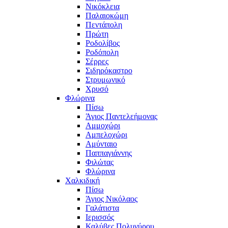
Νικόκλεια
Παλαιοκώμη
Πεντάπολη
Πρώτη
Ροδολίβος
Ροδόπολη
Σέρρες
Σιδηρόκαστρο
Στρυμωνικό
Χρυσό
Φλώρινα
Πίσω
Άγιος Παντελεήμονας
Αμμοχώρι
Αμπελοχώρι
Αμύνταιο
Παππαγιάννης
Φιλώτας
Φλώρινα
Χαλκιδική
Πίσω
Άγιος Νικόλαος
Γαλάτιστα
Ιερισσός
Καλύβες Πολυγύρου