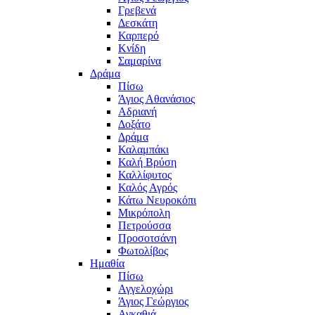
Γρεβενά
Δεσκάτη
Καρπερό
Κνίδη
Σαμαρίνα
Δράμα
Πίσω
Άγιος Αθανάσιος
Αδριανή
Δοξάτο
Δράμα
Καλαμπάκι
Καλή Βρύση
Καλλίφυτος
Καλός Αγρός
Κάτω Νευροκόπι
Μικρόπολη
Πετρούσσα
Προσοτσάνη
Φωτολίβος
Ημαθία
Πίσω
Αγγελοχώρι
Άγιος Γεώργιος
Αγκαθιά