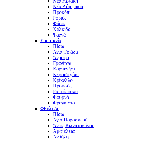
Νέα Αρτάκη
Νέα Λάμψακος
Προκόπι
Ροβιές
Φάρος
Χαλκίδα
Ψαχνά
Ευρυτανία
Πίσω
Αγία Τριάδα
Άγραφα
Γρανίτσα
Καρπενήσι
Κερασοχώρι
Κρίκελλο
Προυσός
Ραπτόπουλο
Φουρνά
Φραγκίστα
Φθιώτιδα
Πίσω
Αγία Παρασκευή
Άγιος Κωνσταντίνος
Αμφίκλεια
Ανθήλη