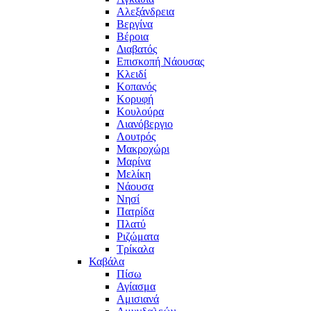
Αλεξάνδρεια
Βεργίνα
Βέροια
Διαβατός
Επισκοπή Νάουσας
Κλειδί
Κοπανός
Κορυφή
Κουλούρα
Λιανόβεργιο
Λουτρός
Μακροχώρι
Μαρίνα
Μελίκη
Νάουσα
Νησί
Πατρίδα
Πλατύ
Ριζώματα
Τρίκαλα
Καβάλα
Πίσω
Αγίασμα
Αμισιανά