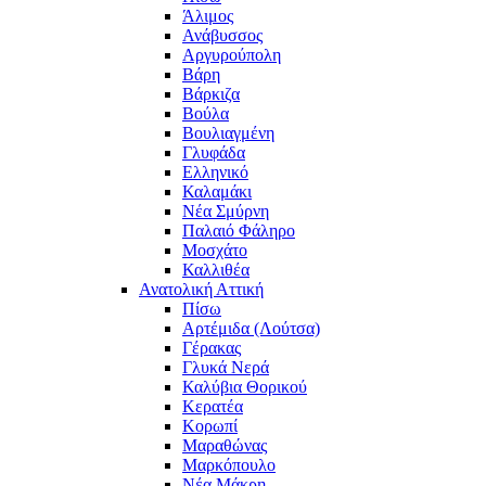
Άλιμος
Ανάβυσσος
Αργυρούπολη
Βάρη
Βάρκιζα
Βούλα
Βουλιαγμένη
Γλυφάδα
Ελληνικό
Καλαμάκι
Νέα Σμύρνη
Παλαιό Φάληρο
Μοσχάτο
Καλλιθέα
Ανατολική Αττική
Πίσω
Αρτέμιδα (Λούτσα)
Γέρακας
Γλυκά Νερά
Καλύβια Θορικού
Κερατέα
Κορωπί
Μαραθώνας
Μαρκόπουλο
Νέα Μάκρη