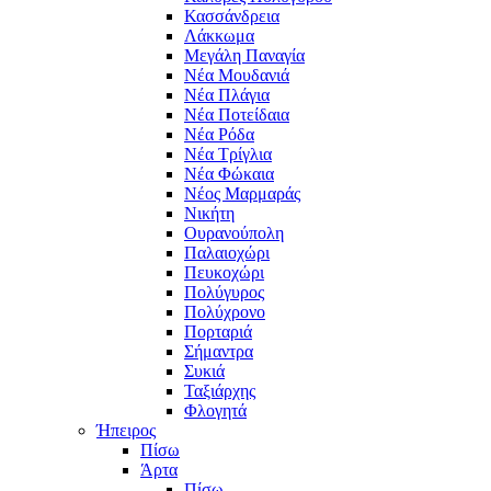
Κασσάνδρεια
Λάκκωμα
Μεγάλη Παναγία
Νέα Μουδανιά
Νέα Πλάγια
Νέα Ποτείδαια
Νέα Ρόδα
Νέα Τρίγλια
Νέα Φώκαια
Νέος Μαρμαράς
Νικήτη
Ουρανούπολη
Παλαιοχώρι
Πευκοχώρι
Πολύγυρος
Πολύχρονο
Πορταριά
Σήμαντρα
Συκιά
Ταξιάρχης
Φλογητά
Ήπειρος
Πίσω
Άρτα
Πίσω