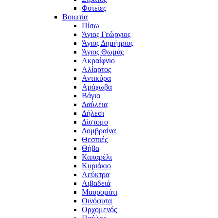
Φυτείες
Βοιωτία
Πίσω
Άγιος Γεώργιος
Άγιος Δημήτριος
Άγιος Θωμάς
Ακραίφνιο
Αλίαρτος
Αντικύρα
Αράχωβα
Βάγια
Δαύλεια
Δήλεσι
Δίστομο
Δομβραίνα
Θεσπιές
Θήβα
Καπαρέλι
Κυριάκιο
Λεύκτρα
Λιβαδειά
Μαυρομάτι
Οινόφυτα
Ορχομενός