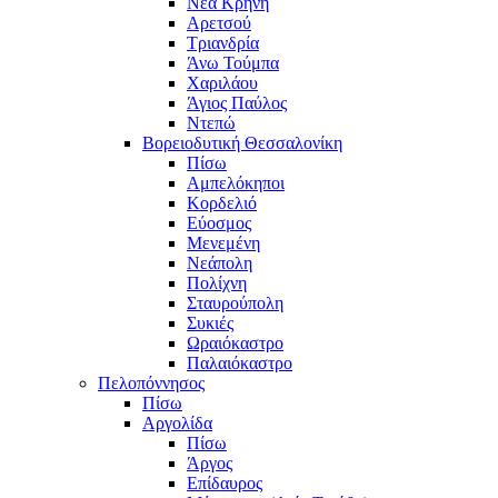
Νέα Κρήνη
Αρετσού
Τριανδρία
Άνω Τούμπα
Χαριλάου
Άγιος Παύλος
Ντεπώ
Βορειοδυτική Θεσσαλονίκη
Πίσω
Αμπελόκηποι
Κορδελιό
Εύοσμος
Μενεμένη
Νεάπολη
Πολίχνη
Σταυρούπολη
Συκιές
Ωραιόκαστρο
Παλαιόκαστρο
Πελοπόννησος
Πίσω
Αργολίδα
Πίσω
Άργος
Επίδαυρος