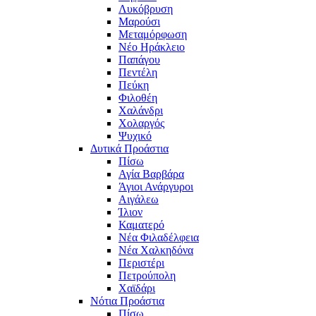
Λυκόβρυση
Μαρούσι
Μεταμόρφωση
Νέο Ηράκλειο
Παπάγου
Πεντέλη
Πεύκη
Φιλοθέη
Χαλάνδρι
Χολαργός
Ψυχικό
Δυτικά Προάστια
Πίσω
Αγία Βαρβάρα
Άγιοι Ανάργυροι
Αιγάλεω
Ίλιον
Καματερό
Νέα Φιλαδέλφεια
Νέα Χαλκηδόνα
Περιστέρι
Πετρούπολη
Χαϊδάρι
Νότια Προάστια
Πίσω