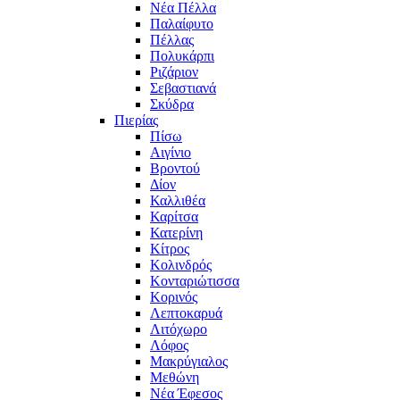
Νέα Πέλλα
Παλαίφυτο
Πέλλας
Πολυκάρπι
Ριζάριον
Σεβαστιανά
Σκύδρα
Πιερίας
Πίσω
Αιγίνιο
Βροντού
Δίον
Καλλιθέα
Καρίτσα
Κατερίνη
Κίτρος
Κολινδρός
Κονταριώτισσα
Κορινός
Λεπτοκαρυά
Λιτόχωρο
Λόφος
Μακρύγιαλος
Μεθώνη
Νέα Έφεσος