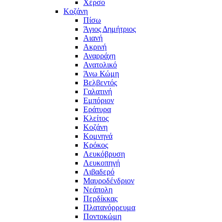
Χέρσο
Κοζάνη
Πίσω
Άγιος Δημήτριος
Αιανή
Ακρινή
Αναρράχη
Ανατολικό
Άνω Κώμη
Βελβεντός
Γαλατινή
Εμπόριον
Εράτυρα
Κλείτος
Κοζάνη
Κομνηνά
Κρόκος
Λευκόβρυση
Λευκοπηγή
Λιβαδερό
Μαυροδένδριον
Νεάπολη
Περδίκκας
Πλατανόρρευμα
Ποντοκώμη