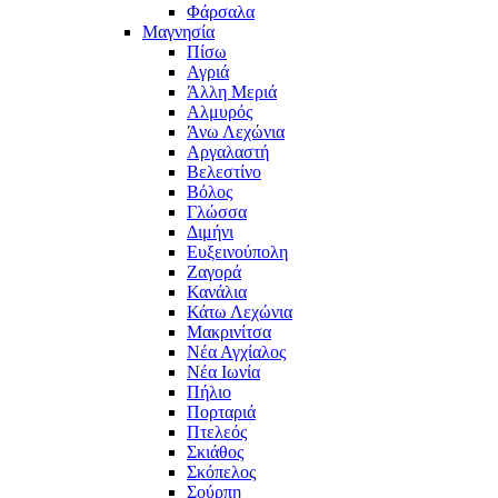
Φάρσαλα
Μαγνησία
Πίσω
Αγριά
Άλλη Μεριά
Αλμυρός
Άνω Λεχώνια
Αργαλαστή
Βελεστίνο
Βόλος
Γλώσσα
Διμήνι
Ευξεινούπολη
Ζαγορά
Κανάλια
Κάτω Λεχώνια
Μακρινίτσα
Νέα Αγχίαλος
Νέα Ιωνία
Πήλιο
Πορταριά
Πτελεός
Σκιάθος
Σκόπελος
Σούρπη