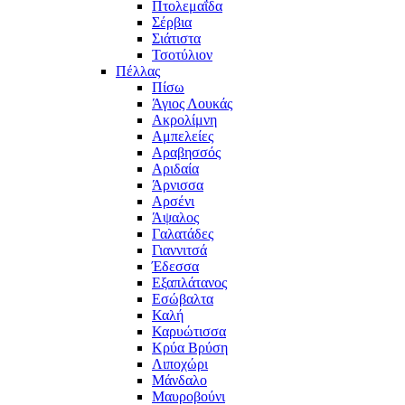
Πτολεμαΐδα
Σέρβια
Σιάτιστα
Τσοτύλιον
Πέλλας
Πίσω
Άγιος Λουκάς
Ακρολίμνη
Αμπελείες
Αραβησσός
Αριδαία
Άρνισσα
Αρσένι
Άψαλος
Γαλατάδες
Γιαννιτσά
Έδεσσα
Εξαπλάτανος
Εσώβαλτα
Καλή
Καρυώτισσα
Κρύα Βρύση
Λιποχώρι
Μάνδαλο
Μαυροβούνι