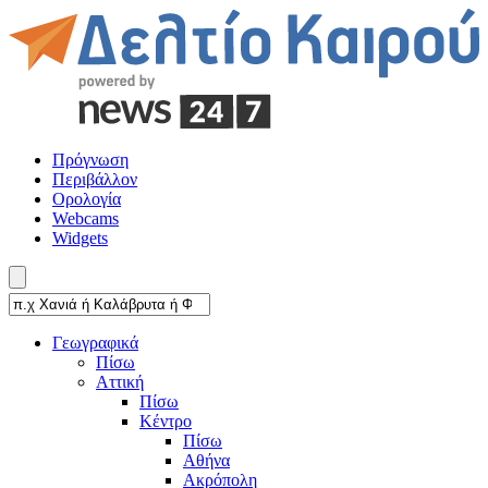
Πρόγνωση
Περιβάλλον
Ορολογία
Webcams
Widgets
Γεωγραφικά
Πίσω
Αττική
Πίσω
Κέντρο
Πίσω
Αθήνα
Ακρόπολη