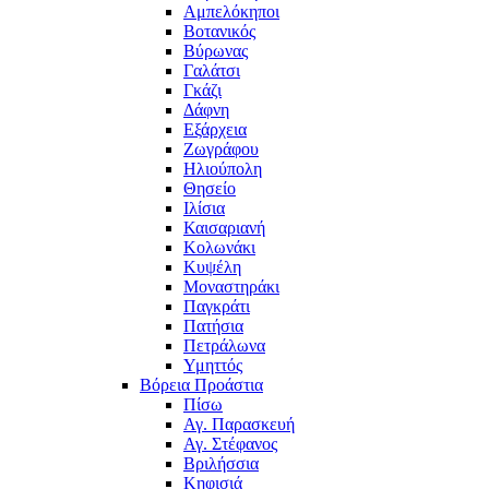
Αμπελόκηποι
Βοτανικός
Βύρωνας
Γαλάτσι
Γκάζι
Δάφνη
Εξάρχεια
Ζωγράφου
Ηλιούπολη
Θησείο
Ιλίσια
Καισαριανή
Κολωνάκι
Κυψέλη
Μοναστηράκι
Παγκράτι
Πατήσια
Πετράλωνα
Υμηττός
Βόρεια Προάστια
Πίσω
Αγ. Παρασκευή
Αγ. Στέφανος
Βριλήσσια
Κηφισιά