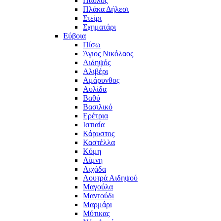
Παύλος
Πλάκα Δήλεσι
Στείρι
Σχηματάρι
Εύβοια
Πίσω
Άγιος Νικόλαος
Αιδηψός
Αλιβέρι
Αμάρυνθος
Αυλίδα
Βαθύ
Βασιλικό
Ερέτρια
Ιστιαία
Κάρυστος
Καστέλλα
Κύμη
Λίμνη
Λιχάδα
Λουτρά Αιδηψού
Μαγούλα
Μαντούδι
Μαρμάρι
Μύτικας