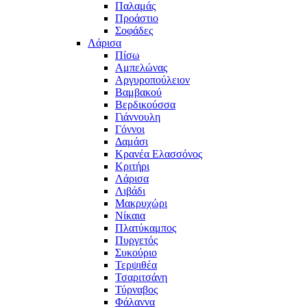
Παλαμάς
Προάστιο
Σοφάδες
Λάρισα
Πίσω
Αμπελώνας
Αργυροπούλειον
Βαμβακού
Βερδικούσσα
Γιάννουλη
Γόννοι
Δαμάσι
Κρανέα Ελασσόνος
Κριτήρι
Λάρισα
Λιβάδι
Μακρυχώρι
Νίκαια
Πλατύκαμπος
Πυργετός
Συκούριο
Τερψιθέα
Τσαριτσάνη
Τύρναβος
Φάλαννα