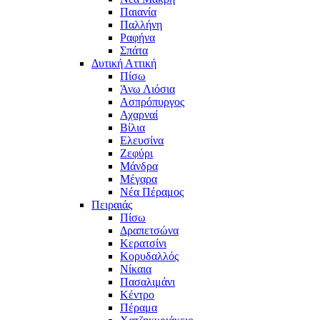
Παιανία
Παλλήνη
Ραφήνα
Σπάτα
Δυτική Αττική
Πίσω
Άνω Λιόσια
Ασπρόπυργος
Αχαρναί
Βίλια
Ελευσίνα
Ζεφύρι
Μάνδρα
Μέγαρα
Νέα Πέραμος
Πειραιάς
Πίσω
Δραπετσώνα
Κερατσίνι
Κορυδαλλός
Νίκαια
Πασαλιμάνι
Κέντρο
Πέραμα