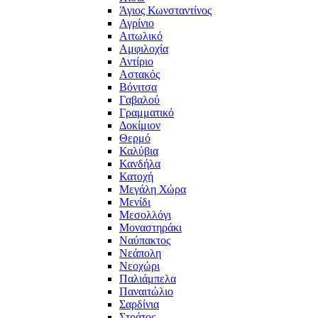
Άγιος Κωνσταντίνος
Αγρίνιο
Αιτωλικό
Αμφιλοχία
Αντίριο
Αστακός
Βόνιτσα
Γαβαλού
Γραμματικό
Δοκίμιον
Θερμό
Καλύβια
Κανδήλα
Κατοχή
Μεγάλη Χώρα
Μενίδι
Μεσολλόγι
Μοναστηράκι
Ναύπακτος
Νεάπολη
Νεοχώρι
Παλιάμπελα
Παναιτώλιο
Σαρδίνια
Στράτος