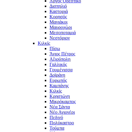
Άργος Ορεστικό
Δισπηλιό
Καστοριά
Κορησός
Μανιάκοι
Μαυροχώρι
Μεσοποταμιά
Νεστόριον
Κιλκίς
Πίσω
Άγιος Πέτρος
Αξιούπολη
Γαλλικός
Γουμένισσα
Δοϊράνη
Ευρωπός
Καμπάνης
Κιλκίς
Κρηστώνη
Μικρόκαμπος
Νέα Σάντα
Νέο Αγιονέρι
Πεδινό
Πολύκαστρο
Τούμπα