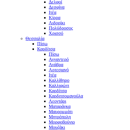
Δελφοί
Δεσφίνα
Ιτέα
Κίρρα
Λιδορίκι
Πολύδροσος
Χρισσό
Θεσσαλία
Πίσω
Καρδίτσα
Πίσω
Αγναντερό
Ανάβρα
Αρτεσιανό
Ιτέα
Καλλίθηρο
Καλλιφώνι
Καρδίτσα
Καρδιτσομαγούλα
Λεοντάρι
Ματαράγκα
Μαυρομμάτι
Μητρόπολη
Μορφοβούνιο
Μουζάκι