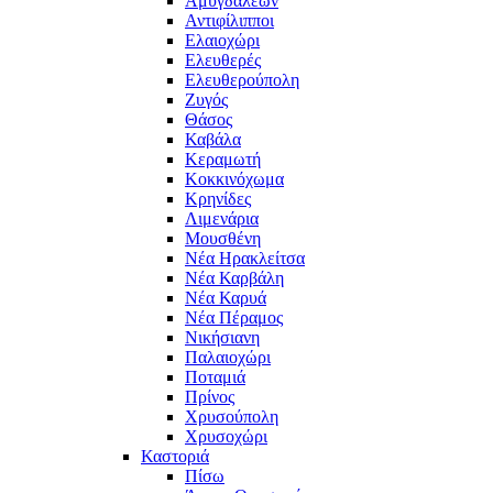
Αμυγδαλεών
Αντιφίλιπποι
Ελαιοχώρι
Ελευθερές
Ελευθερούπολη
Ζυγός
Θάσος
Καβάλα
Κεραμωτή
Κοκκινόχωμα
Κρηνίδες
Λιμενάρια
Μουσθένη
Νέα Ηρακλείτσα
Νέα Καρβάλη
Νέα Καρυά
Νέα Πέραμος
Νικήσιανη
Παλαιοχώρι
Ποταμιά
Πρίνος
Χρυσούπολη
Χρυσοχώρι
Καστοριά
Πίσω