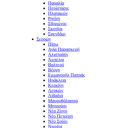
Παραλία
Περίστασις
Πλαταμών
Ρητίνη
Σβορώνος
Σκοτίνα
Σφενδάμι
Σερρών
Πίσω
Αγία Παρασκευή
Αλιστράτη
Άμπελοι
Βαλτερό
Βέργη
Εμμανουήλ Παππάς
Ηράκλεια
Κερκίνη
Λευκών
Λιβαδιά
Μαυροθάλασσα
Μητρούσι
Νέα Ζίχνη
Νέο Πετρίτσι
Νέο Σούλι
Νιγρίτα