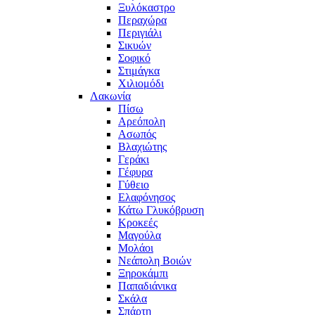
Ξυλόκαστρο
Περαχώρα
Περιγιάλι
Σικυών
Σοφικό
Στιμάγκα
Χιλιομόδι
Λακωνία
Πίσω
Αρεόπολη
Ασωπός
Βλαχιώτης
Γεράκι
Γέφυρα
Γύθειο
Ελαφόνησος
Κάτω Γλυκόβρυση
Κροκεές
Μαγούλα
Μολάοι
Νεάπολη Βοιών
Ξηροκάμπι
Παπαδιάνικα
Σκάλα
Σπάρτη