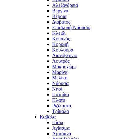
Αλεξάνδρεια
Βεργίνα
Βέροια
Διαβατός
Επισκοπή Νάουσας
Κλειδί
Κοπανός
Κορυφή
Κουλούρα
Λιανόβεργιο
Λουτρός
Μακροχώρι
Μαρίνα
Μελίκη
Νάουσα
Νησί
Πατρίδα
Πλατύ
Ριζώματα
Τρίκαλα
Καβάλα
Πίσω
Αγίασμα
Αμισιανά