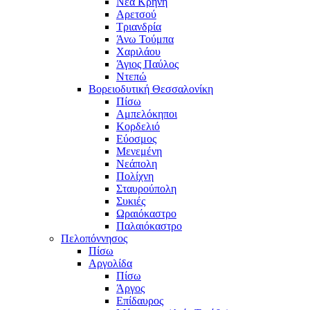
Νέα Κρήνη
Αρετσού
Τριανδρία
Άνω Τούμπα
Χαριλάου
Άγιος Παύλος
Ντεπώ
Βορειοδυτική Θεσσαλονίκη
Πίσω
Αμπελόκηποι
Κορδελιό
Εύοσμος
Μενεμένη
Νεάπολη
Πολίχνη
Σταυρούπολη
Συκιές
Ωραιόκαστρο
Παλαιόκαστρο
Πελοπόννησος
Πίσω
Αργολίδα
Πίσω
Άργος
Επίδαυρος