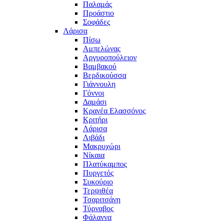
Παλαμάς
Προάστιο
Σοφάδες
Λάρισα
Πίσω
Αμπελώνας
Αργυροπούλειον
Βαμβακού
Βερδικούσσα
Γιάννουλη
Γόννοι
Δαμάσι
Κρανέα Ελασσόνος
Κριτήρι
Λάρισα
Λιβάδι
Μακρυχώρι
Νίκαια
Πλατύκαμπος
Πυργετός
Συκούριο
Τερψιθέα
Τσαριτσάνη
Τύρναβος
Φάλαννα