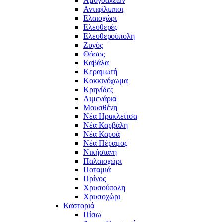
Αμυγδαλεών
Αντιφίλιπποι
Ελαιοχώρι
Ελευθερές
Ελευθερούπολη
Ζυγός
Θάσος
Καβάλα
Κεραμωτή
Κοκκινόχωμα
Κρηνίδες
Λιμενάρια
Μουσθένη
Νέα Ηρακλείτσα
Νέα Καρβάλη
Νέα Καρυά
Νέα Πέραμος
Νικήσιανη
Παλαιοχώρι
Ποταμιά
Πρίνος
Χρυσούπολη
Χρυσοχώρι
Καστοριά
Πίσω