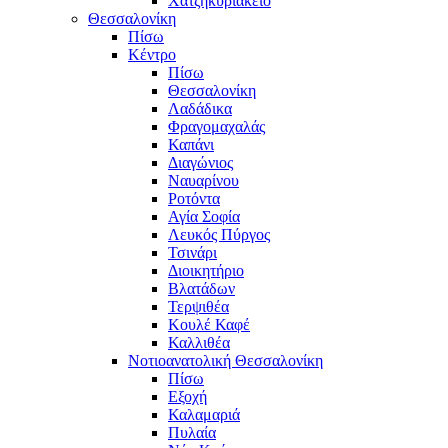
Χατζηκυριάκειο
Θεσσαλονίκη
Πίσω
Κέντρο
Πίσω
Θεσσαλονίκη
Λαδάδικα
Φραγομαχαλάς
Καπάνι
Διαγώνιος
Ναυαρίνου
Ροτόντα
Αγία Σοφία
Λευκός Πύργος
Τσινάρι
Διοικητήριο
Βλατάδων
Τερψιθέα
Κουλέ Καφέ
Καλλιθέα
Νοτιοανατολική Θεσσαλονίκη
Πίσω
Εξοχή
Καλαμαριά
Πυλαία