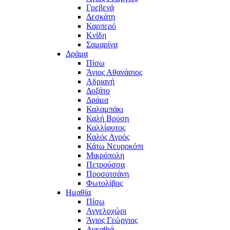
Γρεβενά
Δεσκάτη
Καρπερό
Κνίδη
Σαμαρίνα
Δράμα
Πίσω
Άγιος Αθανάσιος
Αδριανή
Δοξάτο
Δράμα
Καλαμπάκι
Καλή Βρύση
Καλλίφυτος
Καλός Αγρός
Κάτω Νευροκόπι
Μικρόπολη
Πετρούσσα
Προσοτσάνη
Φωτολίβος
Ημαθία
Πίσω
Αγγελοχώρι
Άγιος Γεώργιος
Αγκαθιά