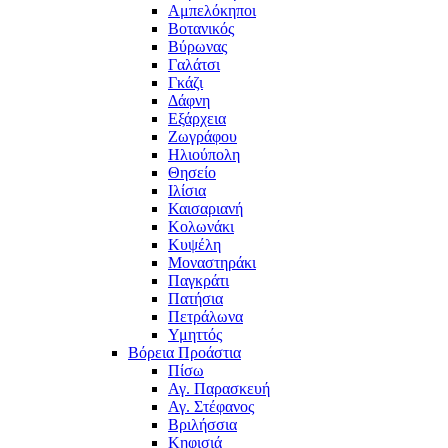
Αμπελόκηποι
Βοτανικός
Βύρωνας
Γαλάτσι
Γκάζι
Δάφνη
Εξάρχεια
Ζωγράφου
Ηλιούπολη
Θησείο
Ιλίσια
Καισαριανή
Κολωνάκι
Κυψέλη
Μοναστηράκι
Παγκράτι
Πατήσια
Πετράλωνα
Υμηττός
Βόρεια Προάστια
Πίσω
Αγ. Παρασκευή
Αγ. Στέφανος
Βριλήσσια
Κηφισιά