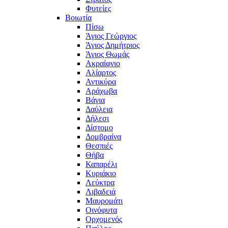
Φυτείες
Βοιωτία
Πίσω
Άγιος Γεώργιος
Άγιος Δημήτριος
Άγιος Θωμάς
Ακραίφνιο
Αλίαρτος
Αντικύρα
Αράχωβα
Βάγια
Δαύλεια
Δήλεσι
Δίστομο
Δομβραίνα
Θεσπιές
Θήβα
Καπαρέλι
Κυριάκιο
Λεύκτρα
Λιβαδειά
Μαυρομάτι
Οινόφυτα
Ορχομενός