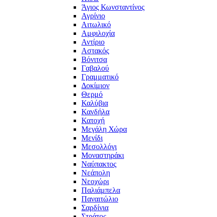
Άγιος Κωνσταντίνος
Αγρίνιο
Αιτωλικό
Αμφιλοχία
Αντίριο
Αστακός
Βόνιτσα
Γαβαλού
Γραμματικό
Δοκίμιον
Θερμό
Καλύβια
Κανδήλα
Κατοχή
Μεγάλη Χώρα
Μενίδι
Μεσολλόγι
Μοναστηράκι
Ναύπακτος
Νεάπολη
Νεοχώρι
Παλιάμπελα
Παναιτώλιο
Σαρδίνια
Στράτος