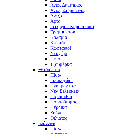
Άγιος Δημήτριος
Άγιος Σπυρίδωνας
Ανέζα
Άρτα
Γεώργιου Καραϊσκάκη
Γραμμενίτσα
Καλαμιά
Κομπότι
Κωστακιοί
Νεοχώρι
Πέτα
Τζουμέρκα
Θεσπρωτία
Πίσω
Γραικοχώρι
Ηγουμενίτσα
Νέα Σελεύκεια
Παραμυθιά
Παραπόταμος
Πέρδικα
Σούλι
Φιλιάτες
Ιωάννινα
Πίσω