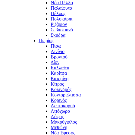
Νέα Πέλλα
Παλαίφυτο
Πέλλας
Πολυκάρπι
Ριζάριον
Σεβαστιανά
Σκύδρα
Πιερίας
Πίσω
Αιγίνιο
Βροντού
Δίον
Καλλιθέα
Καρίτσα
Κατερίνη
Κίτρος
Κολινδρός
Κονταριώτισσα
Κορινός
Λεπτοκαρυά
Λιτόχωρο
Λόφος
Μακρύγιαλος
Μεθώνη
Νέα Έφεσος