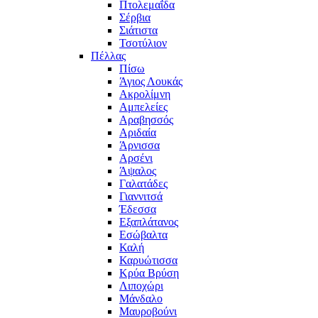
Πτολεμαΐδα
Σέρβια
Σιάτιστα
Τσοτύλιον
Πέλλας
Πίσω
Άγιος Λουκάς
Ακρολίμνη
Αμπελείες
Αραβησσός
Αριδαία
Άρνισσα
Αρσένι
Άψαλος
Γαλατάδες
Γιαννιτσά
Έδεσσα
Εξαπλάτανος
Εσώβαλτα
Καλή
Καρυώτισσα
Κρύα Βρύση
Λιποχώρι
Μάνδαλο
Μαυροβούνι