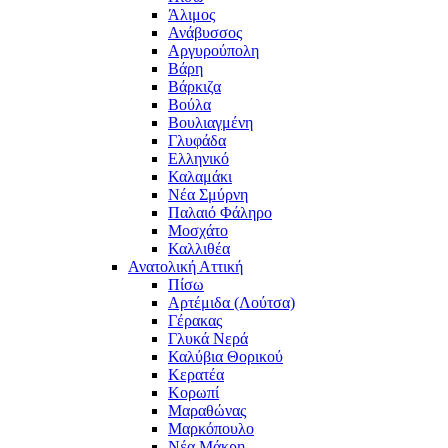
Άλιμος
Ανάβυσσος
Αργυρούπολη
Βάρη
Βάρκιζα
Βούλα
Βουλιαγμένη
Γλυφάδα
Ελληνικό
Καλαμάκι
Νέα Σμύρνη
Παλαιό Φάληρο
Μοσχάτο
Καλλιθέα
Ανατολική Αττική
Πίσω
Αρτέμιδα (Λούτσα)
Γέρακας
Γλυκά Νερά
Καλύβια Θορικού
Κερατέα
Κορωπί
Μαραθώνας
Μαρκόπουλο
Νέα Μάκρη