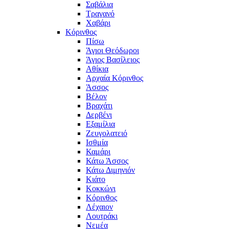
Σαβάλια
Τραγανό
Χαβάρι
Κόρινθος
Πίσω
Άγιοι Θεόδωροι
Άγιος Βασίλειος
Αθίκια
Αρχαία Κόρινθος
Άσσος
Βέλον
Βραχάτι
Δερβένι
Εξαμίλια
Ζευγολατειό
Ισθμία
Καμάρι
Κάτω Άσσος
Κάτω Διμηνιόν
Κιάτο
Κοκκώνι
Κόρινθος
Λέχαιον
Λουτράκι
Νεμέα