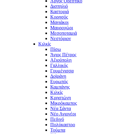
Άργος Ορεστικό
Δισπηλιό
Καστοριά
Κορησός
Μανιάκοι
Μαυροχώρι
Μεσοποταμιά
Νεστόριον
Κιλκίς
Πίσω
Άγιος Πέτρος
Αξιούπολη
Γαλλικός
Γουμένισσα
Δοϊράνη
Ευρωπός
Καμπάνης
Κιλκίς
Κρηστώνη
Μικρόκαμπος
Νέα Σάντα
Νέο Αγιονέρι
Πεδινό
Πολύκαστρο
Τούμπα