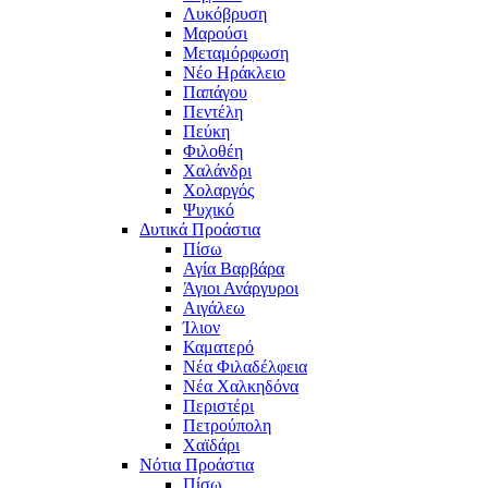
Λυκόβρυση
Μαρούσι
Μεταμόρφωση
Νέο Ηράκλειο
Παπάγου
Πεντέλη
Πεύκη
Φιλοθέη
Χαλάνδρι
Χολαργός
Ψυχικό
Δυτικά Προάστια
Πίσω
Αγία Βαρβάρα
Άγιοι Ανάργυροι
Αιγάλεω
Ίλιον
Καματερό
Νέα Φιλαδέλφεια
Νέα Χαλκηδόνα
Περιστέρι
Πετρούπολη
Χαϊδάρι
Νότια Προάστια
Πίσω