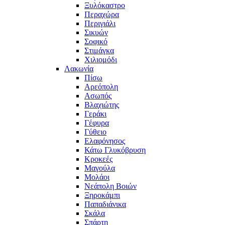
Ξυλόκαστρο
Περαχώρα
Περιγιάλι
Σικυών
Σοφικό
Στιμάγκα
Χιλιομόδι
Λακωνία
Πίσω
Αρεόπολη
Ασωπός
Βλαχιώτης
Γεράκι
Γέφυρα
Γύθειο
Ελαφόνησος
Κάτω Γλυκόβρυση
Κροκεές
Μαγούλα
Μολάοι
Νεάπολη Βοιών
Ξηροκάμπι
Παπαδιάνικα
Σκάλα
Σπάρτη