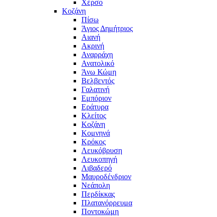
Χέρσο
Κοζάνη
Πίσω
Άγιος Δημήτριος
Αιανή
Ακρινή
Αναρράχη
Ανατολικό
Άνω Κώμη
Βελβεντός
Γαλατινή
Εμπόριον
Εράτυρα
Κλείτος
Κοζάνη
Κομνηνά
Κρόκος
Λευκόβρυση
Λευκοπηγή
Λιβαδερό
Μαυροδένδριον
Νεάπολη
Περδίκκας
Πλατανόρρευμα
Ποντοκώμη