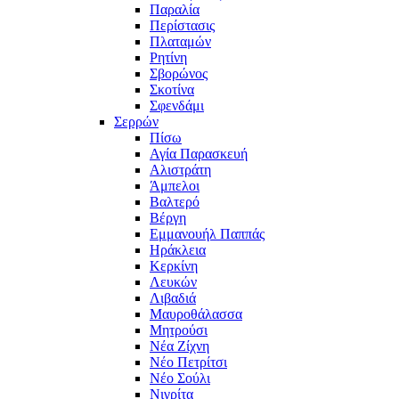
Παραλία
Περίστασις
Πλαταμών
Ρητίνη
Σβορώνος
Σκοτίνα
Σφενδάμι
Σερρών
Πίσω
Αγία Παρασκευή
Αλιστράτη
Άμπελοι
Βαλτερό
Βέργη
Εμμανουήλ Παππάς
Ηράκλεια
Κερκίνη
Λευκών
Λιβαδιά
Μαυροθάλασσα
Μητρούσι
Νέα Ζίχνη
Νέο Πετρίτσι
Νέο Σούλι
Νιγρίτα