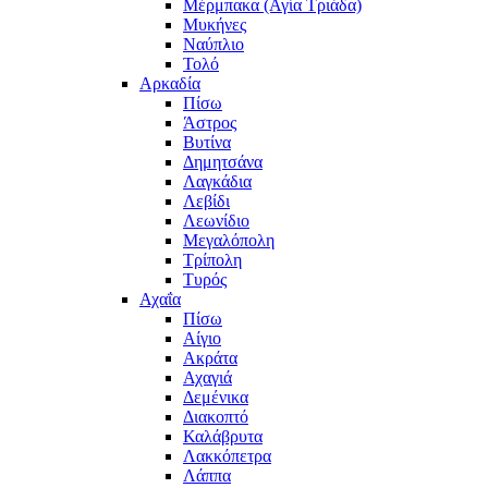
Μέρμπακα (Αγία Τριάδα)
Μυκήνες
Ναύπλιο
Τολό
Αρκαδία
Πίσω
Άστρος
Βυτίνα
Δημητσάνα
Λαγκάδια
Λεβίδι
Λεωνίδιο
Μεγαλόπολη
Τρίπολη
Τυρός
Αχαΐα
Πίσω
Αίγιο
Ακράτα
Αχαγιά
Δεμένικα
Διακοπτό
Καλάβρυτα
Λακκόπετρα
Λάππα