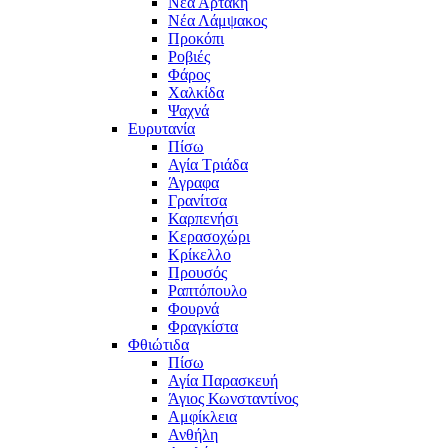
Νέα Αρτάκη
Νέα Λάμψακος
Προκόπι
Ροβιές
Φάρος
Χαλκίδα
Ψαχνά
Ευρυτανία
Πίσω
Αγία Τριάδα
Άγραφα
Γρανίτσα
Καρπενήσι
Κερασοχώρι
Κρίκελλο
Προυσός
Ραπτόπουλο
Φουρνά
Φραγκίστα
Φθιώτιδα
Πίσω
Αγία Παρασκευή
Άγιος Κωνσταντίνος
Αμφίκλεια
Ανθήλη