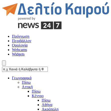
Πρόγνωση
Περιβάλλον
Ορολογία
Webcams
Widgets
Γεωγραφικά
Πίσω
Αττική
Πίσω
Κέντρο
Πίσω
Αθήνα
Ακρόπολη