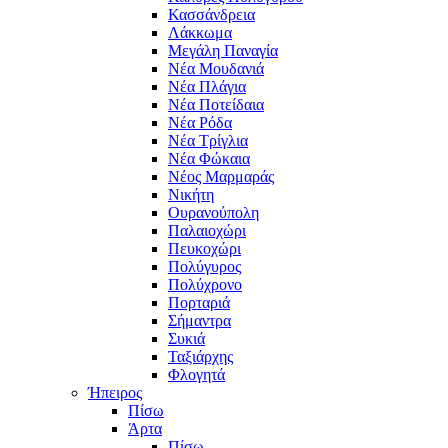
Κασσάνδρεια
Λάκκωμα
Μεγάλη Παναγία
Νέα Μουδανιά
Νέα Πλάγια
Νέα Ποτείδαια
Νέα Ρόδα
Νέα Τρίγλια
Νέα Φώκαια
Νέος Μαρμαράς
Νικήτη
Ουρανούπολη
Παλαιοχώρι
Πευκοχώρι
Πολύγυρος
Πολύχρονο
Πορταριά
Σήμαντρα
Συκιά
Ταξιάρχης
Φλογητά
Ήπειρος
Πίσω
Άρτα
Πίσω