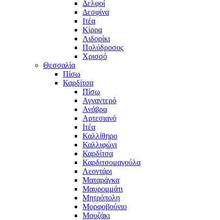
Δελφοί
Δεσφίνα
Ιτέα
Κίρρα
Λιδορίκι
Πολύδροσος
Χρισσό
Θεσσαλία
Πίσω
Καρδίτσα
Πίσω
Αγναντερό
Ανάβρα
Αρτεσιανό
Ιτέα
Καλλίθηρο
Καλλιφώνι
Καρδίτσα
Καρδιτσομαγούλα
Λεοντάρι
Ματαράγκα
Μαυρομμάτι
Μητρόπολη
Μορφοβούνιο
Μουζάκι