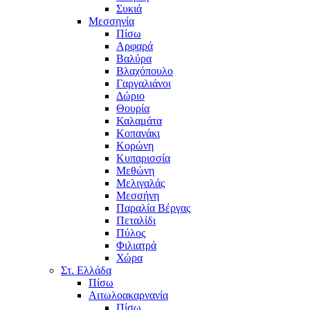
Συκιά
Μεσσηνία
Πίσω
Αρφαρά
Βαλύρα
Βλαχόπουλο
Γαργαλιάνοι
Δώριο
Θουρία
Καλαμάτα
Κοπανάκι
Κορώνη
Κυπαρισσία
Μεθώνη
Μελιγαλάς
Μεσσήνη
Παραλία Βέργας
Πεταλίδι
Πύλος
Φιλιατρά
Χώρα
Στ. Ελλάδα
Πίσω
Αιτωλοακαρνανία
Πίσω