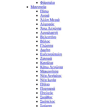
Φάρσαλα
Μαγνησία
Πίσω
Αγριά
Άλλη Μεριά
Αλμυρός
Άνω Λεχώνια
Αργαλαστή
Βελεστίνο
Βόλος
Γλώσσα
Διμήνι
Ευξεινούπολη
Ζαγορά
Κανάλια
Κάτω Λεχώνια
Μακρινίτσα
Νέα Αγχίαλος
Νέα Ιωνία
Πήλιο
Πορταριά
Πτελεός
Σκιάθος
Σκόπελος
Σούρπη