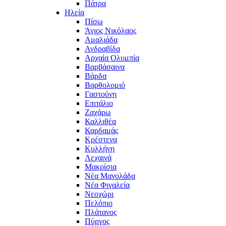
Πάτρα
Ηλεία
Πίσω
Άγιος Νικόλαος
Αμαλιάδα
Ανδραβίδα
Αρχαία Ολυμπία
Βαρβάσαινα
Βάρδα
Βαρθολομιό
Γαστούνη
Επιτάλιο
Ζαχάρω
Καλλιθέα
Καρδαμάς
Κρέστενα
Κυλλήνη
Λεχαινά
Μακρίσια
Νέα Μανολάδα
Νέα Φιγαλεία
Νεοχώρι
Πελόπιο
Πλάτανος
Πύργος