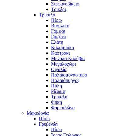
Στεφανοβίκειο
Τρικέρι
Τρίκαλα
Πίσω
Βασιλική
Γόμφοι
Γριζάνο
Ελάτη
Καλαμπάκα
Καστράκι
Μεγάλα Καλύβια
Μεγαλοχώρι
Οιχαλία
Παλαιομονάστηρο
Παλαιόπυργος
Πύλη
Ρίζωμα
Τρίκαλα
Φήκη
Φαρκαδώνα
Μακεδονία
Πίσω
Γρεβενών
Πίσω
Άγιος Γεώργιος