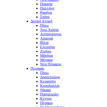
Παιανία
Παλλήνη
Ραφήνα
Σπάτα
Δυτική Αττική
Πίσω
Άνω Λιόσια
Ασπρόπυργος
Αχαρναί
Βίλια
Ελευσίνα
Ζεφύρι
Μάνδρα
Μέγαρα
Νέα Πέραμος
Πειραιάς
Πίσω
Δραπετσώνα
Κερατσίνι
Κορυδαλλός
Νίκαια
Πασαλιμάνι
Κέντρο
Πέραμα