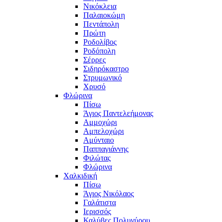
Νικόκλεια
Παλαιοκώμη
Πεντάπολη
Πρώτη
Ροδολίβος
Ροδόπολη
Σέρρες
Σιδηρόκαστρο
Στρυμωνικό
Χρυσό
Φλώρινα
Πίσω
Άγιος Παντελεήμονας
Αμμοχώρι
Αμπελοχώρι
Αμύνταιο
Παππαγιάννης
Φιλώτας
Φλώρινα
Χαλκιδική
Πίσω
Άγιος Νικόλαος
Γαλάτιστα
Ιερισσός
Καλύβες Πολυγύρου