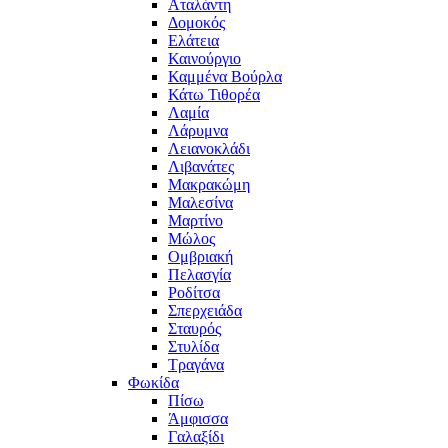
Αταλάντη
Δομοκός
Ελάτεια
Καινούργιο
Καμμένα Βούρλα
Κάτω Τιθορέα
Λαμία
Λάρυμνα
Λειανοκλάδι
Λιβανάτες
Μακρακώμη
Μαλεσίνα
Μαρτίνο
Μώλος
Ομβριακή
Πελασγία
Ροδίτσα
Σπερχειάδα
Σταυρός
Στυλίδα
Τραγάνα
Φωκίδα
Πίσω
Άμφισσα
Γαλαξίδι