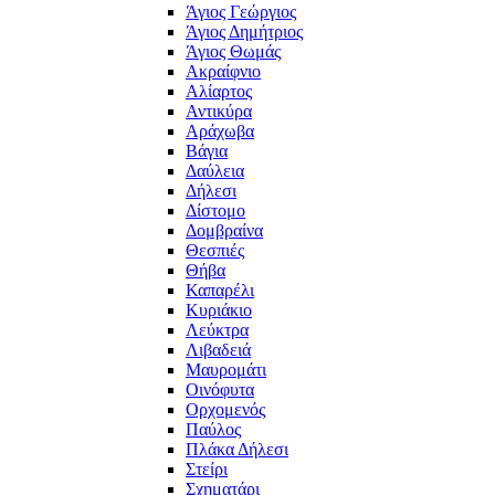
Άγιος Γεώργιος
Άγιος Δημήτριος
Άγιος Θωμάς
Ακραίφνιο
Αλίαρτος
Αντικύρα
Αράχωβα
Βάγια
Δαύλεια
Δήλεσι
Δίστομο
Δομβραίνα
Θεσπιές
Θήβα
Καπαρέλι
Κυριάκιο
Λεύκτρα
Λιβαδειά
Μαυρομάτι
Οινόφυτα
Ορχομενός
Παύλος
Πλάκα Δήλεσι
Στείρι
Σχηματάρι