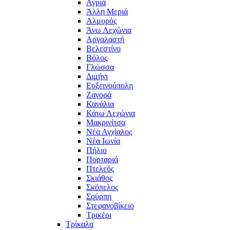
Αγριά
Άλλη Μεριά
Αλμυρός
Άνω Λεχώνια
Αργαλαστή
Βελεστίνο
Βόλος
Γλώσσα
Διμήνι
Ευξεινούπολη
Ζαγορά
Κανάλια
Κάτω Λεχώνια
Μακρινίτσα
Νέα Αγχίαλος
Νέα Ιωνία
Πήλιο
Πορταριά
Πτελεός
Σκιάθος
Σκόπελος
Σούρπη
Στεφανοβίκειο
Τρικέρι
Τρίκαλα