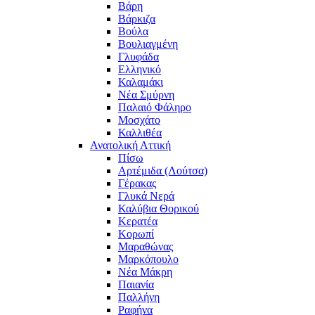
Βάρη
Βάρκιζα
Βούλα
Βουλιαγμένη
Γλυφάδα
Ελληνικό
Καλαμάκι
Νέα Σμύρνη
Παλαιό Φάληρο
Μοσχάτο
Καλλιθέα
Ανατολική Αττική
Πίσω
Αρτέμιδα (Λούτσα)
Γέρακας
Γλυκά Νερά
Καλύβια Θορικού
Κερατέα
Κορωπί
Μαραθώνας
Μαρκόπουλο
Νέα Μάκρη
Παιανία
Παλλήνη
Ραφήνα