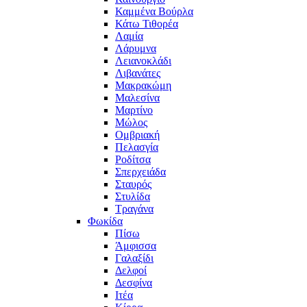
Καμμένα Βούρλα
Κάτω Τιθορέα
Λαμία
Λάρυμνα
Λειανοκλάδι
Λιβανάτες
Μακρακώμη
Μαλεσίνα
Μαρτίνο
Μώλος
Ομβριακή
Πελασγία
Ροδίτσα
Σπερχειάδα
Σταυρός
Στυλίδα
Τραγάνα
Φωκίδα
Πίσω
Άμφισσα
Γαλαξίδι
Δελφοί
Δεσφίνα
Ιτέα