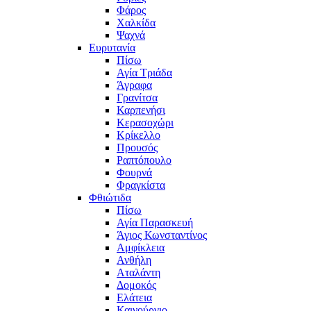
Φάρος
Χαλκίδα
Ψαχνά
Ευρυτανία
Πίσω
Αγία Τριάδα
Άγραφα
Γρανίτσα
Καρπενήσι
Κερασοχώρι
Κρίκελλο
Προυσός
Ραπτόπουλο
Φουρνά
Φραγκίστα
Φθιώτιδα
Πίσω
Αγία Παρασκευή
Άγιος Κωνσταντίνος
Αμφίκλεια
Ανθήλη
Αταλάντη
Δομοκός
Ελάτεια
Καινούργιο