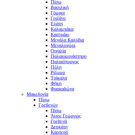
Πίσω
Βασιλική
Γόμφοι
Γριζάνο
Ελάτη
Καλαμπάκα
Καστράκι
Μεγάλα Καλύβια
Μεγαλοχώρι
Οιχαλία
Παλαιομονάστηρο
Παλαιόπυργος
Πύλη
Ρίζωμα
Τρίκαλα
Φήκη
Φαρκαδώνα
Μακεδονία
Πίσω
Γρεβενών
Πίσω
Άγιος Γεώργιος
Γρεβενά
Δεσκάτη
Καρπερό