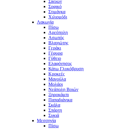
Σικυών
Σοφικό
Στιμάγκα
Χιλιομόδι
Λακωνία
Πίσω
Αρεόπολη
Ασωπός
Βλαχιώτης
Γεράκι
Γέφυρα
Γύθειο
Ελαφόνησος
Κάτω Γλυκόβρυση
Κροκεές
Μαγούλα
Μολάοι
Νεάπολη Βοιών
Ξηροκάμπι
Παπαδιάνικα
Σκάλα
Σπάρτη
Συκιά
Μεσσηνία
Πίσω