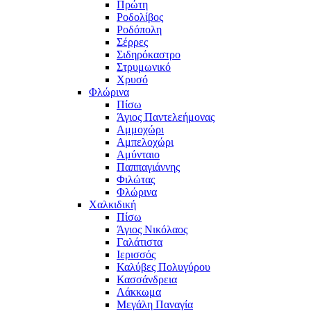
Πρώτη
Ροδολίβος
Ροδόπολη
Σέρρες
Σιδηρόκαστρο
Στρυμωνικό
Χρυσό
Φλώρινα
Πίσω
Άγιος Παντελεήμονας
Αμμοχώρι
Αμπελοχώρι
Αμύνταιο
Παππαγιάννης
Φιλώτας
Φλώρινα
Χαλκιδική
Πίσω
Άγιος Νικόλαος
Γαλάτιστα
Ιερισσός
Καλύβες Πολυγύρου
Κασσάνδρεια
Λάκκωμα
Μεγάλη Παναγία