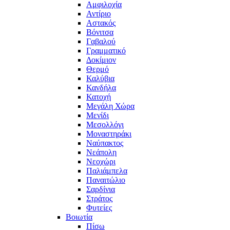
Αμφιλοχία
Αντίριο
Αστακός
Βόνιτσα
Γαβαλού
Γραμματικό
Δοκίμιον
Θερμό
Καλύβια
Κανδήλα
Κατοχή
Μεγάλη Χώρα
Μενίδι
Μεσολλόγι
Μοναστηράκι
Ναύπακτος
Νεάπολη
Νεοχώρι
Παλιάμπελα
Παναιτώλιο
Σαρδίνια
Στράτος
Φυτείες
Βοιωτία
Πίσω