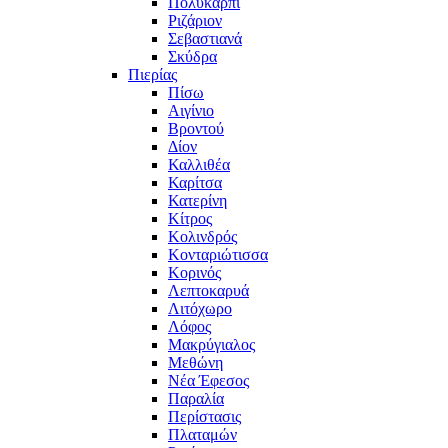
Πολυκάρπι
Ριζάριον
Σεβαστιανά
Σκύδρα
Πιερίας
Πίσω
Αιγίνιο
Βροντού
Δίον
Καλλιθέα
Καρίτσα
Κατερίνη
Κίτρος
Κολινδρός
Κονταριώτισσα
Κορινός
Λεπτοκαρυά
Λιτόχωρο
Λόφος
Μακρύγιαλος
Μεθώνη
Νέα Έφεσος
Παραλία
Περίστασις
Πλαταμών