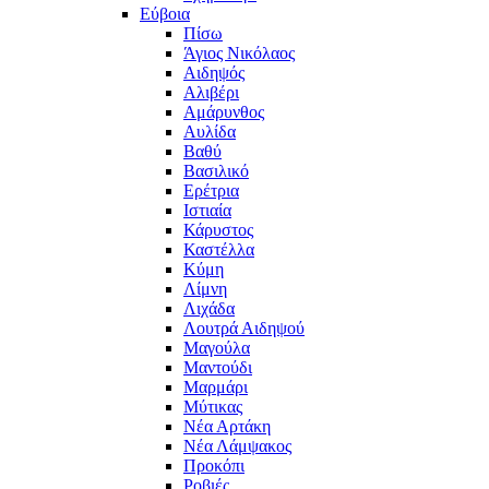
Εύβοια
Πίσω
Άγιος Νικόλαος
Αιδηψός
Αλιβέρι
Αμάρυνθος
Αυλίδα
Βαθύ
Βασιλικό
Ερέτρια
Ιστιαία
Κάρυστος
Καστέλλα
Κύμη
Λίμνη
Λιχάδα
Λουτρά Αιδηψού
Μαγούλα
Μαντούδι
Μαρμάρι
Μύτικας
Νέα Αρτάκη
Νέα Λάμψακος
Προκόπι
Ροβιές