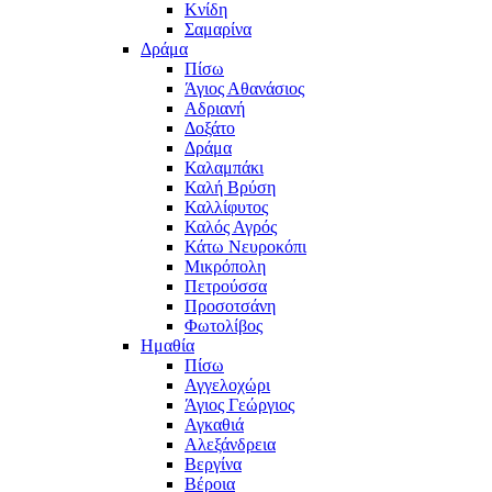
Κνίδη
Σαμαρίνα
Δράμα
Πίσω
Άγιος Αθανάσιος
Αδριανή
Δοξάτο
Δράμα
Καλαμπάκι
Καλή Βρύση
Καλλίφυτος
Καλός Αγρός
Κάτω Νευροκόπι
Μικρόπολη
Πετρούσσα
Προσοτσάνη
Φωτολίβος
Ημαθία
Πίσω
Αγγελοχώρι
Άγιος Γεώργιος
Αγκαθιά
Αλεξάνδρεια
Βεργίνα
Βέροια