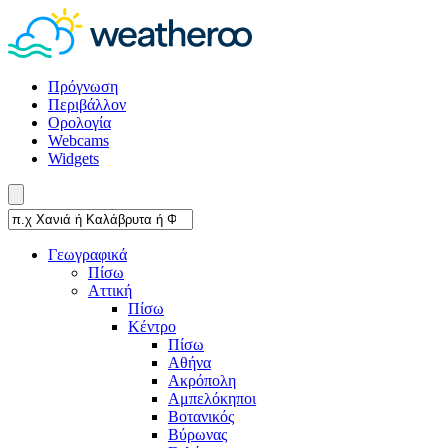
Πρόγνωση
Περιβάλλον
Ορολογία
Webcams
Widgets
Γεωγραφικά
Πίσω
Αττική
Πίσω
Κέντρο
Πίσω
Αθήνα
Ακρόπολη
Αμπελόκηποι
Βοτανικός
Βύρωνας