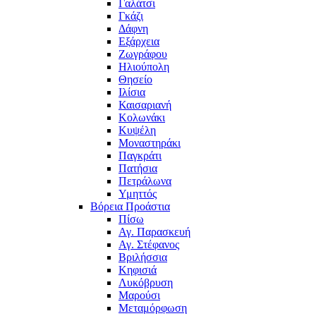
Γαλάτσι
Γκάζι
Δάφνη
Εξάρχεια
Ζωγράφου
Ηλιούπολη
Θησείο
Ιλίσια
Καισαριανή
Κολωνάκι
Κυψέλη
Μοναστηράκι
Παγκράτι
Πατήσια
Πετράλωνα
Υμηττός
Βόρεια Προάστια
Πίσω
Αγ. Παρασκευή
Αγ. Στέφανος
Βριλήσσια
Κηφισιά
Λυκόβρυση
Μαρούσι
Μεταμόρφωση