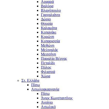
Αρφαρά
Βαλύρα
Βλαχόπουλο
Γαργαλιάνοι
Δώριο
Θουρία
Καλαμάτα
Κοπανάκι
Κορώνη
Κυπαρισσία
Μεθώνη
Μελιγαλάς
Μεσσήνη
Παραλία Βέργας
Πεταλίδι
Πύλος
Φιλιατρά
Χώρα
Στ. Ελλάδα
Πίσω
Αιτωλοακαρνανία
Πίσω
Άγιος Κωνσταντίνος
Αγρίνιο
Αιτωλικό