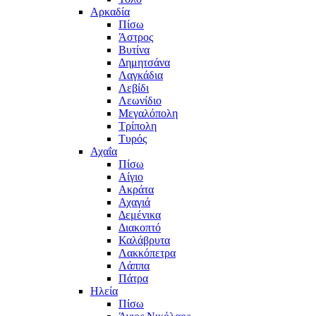
Αρκαδία
Πίσω
Άστρος
Βυτίνα
Δημητσάνα
Λαγκάδια
Λεβίδι
Λεωνίδιο
Μεγαλόπολη
Τρίπολη
Τυρός
Αχαΐα
Πίσω
Αίγιο
Ακράτα
Αχαγιά
Δεμένικα
Διακοπτό
Καλάβρυτα
Λακκόπετρα
Λάππα
Πάτρα
Ηλεία
Πίσω