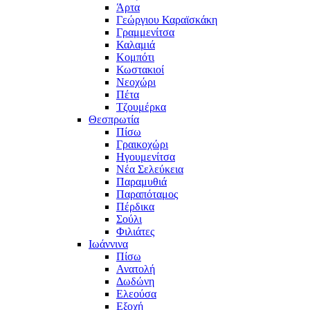
Άρτα
Γεώργιου Καραϊσκάκη
Γραμμενίτσα
Καλαμιά
Κομπότι
Κωστακιοί
Νεοχώρι
Πέτα
Τζουμέρκα
Θεσπρωτία
Πίσω
Γραικοχώρι
Ηγουμενίτσα
Νέα Σελεύκεια
Παραμυθιά
Παραπόταμος
Πέρδικα
Σούλι
Φιλιάτες
Ιωάννινα
Πίσω
Ανατολή
Δωδώνη
Ελεούσα
Εξοχή