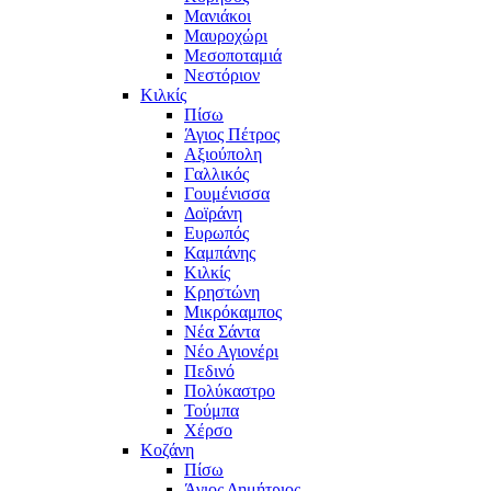
Μανιάκοι
Μαυροχώρι
Μεσοποταμιά
Νεστόριον
Κιλκίς
Πίσω
Άγιος Πέτρος
Αξιούπολη
Γαλλικός
Γουμένισσα
Δοϊράνη
Ευρωπός
Καμπάνης
Κιλκίς
Κρηστώνη
Μικρόκαμπος
Νέα Σάντα
Νέο Αγιονέρι
Πεδινό
Πολύκαστρο
Τούμπα
Χέρσο
Κοζάνη
Πίσω
Άγιος Δημήτριος