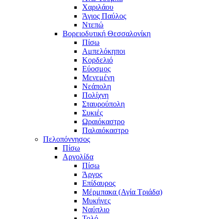
Χαριλάου
Άγιος Παύλος
Ντεπώ
Βορειοδυτική Θεσσαλονίκη
Πίσω
Αμπελόκηποι
Κορδελιό
Εύοσμος
Μενεμένη
Νεάπολη
Πολίχνη
Σταυρούπολη
Συκιές
Ωραιόκαστρο
Παλαιόκαστρο
Πελοπόννησος
Πίσω
Αργολίδα
Πίσω
Άργος
Επίδαυρος
Μέρμπακα (Αγία Τριάδα)
Μυκήνες
Ναύπλιο
Τολό