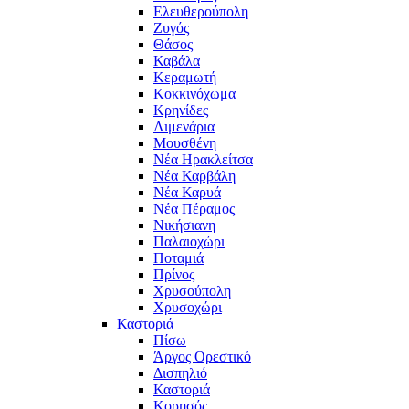
Ελευθερούπολη
Ζυγός
Θάσος
Καβάλα
Κεραμωτή
Κοκκινόχωμα
Κρηνίδες
Λιμενάρια
Μουσθένη
Νέα Ηρακλείτσα
Νέα Καρβάλη
Νέα Καρυά
Νέα Πέραμος
Νικήσιανη
Παλαιοχώρι
Ποταμιά
Πρίνος
Χρυσούπολη
Χρυσοχώρι
Καστοριά
Πίσω
Άργος Ορεστικό
Δισπηλιό
Καστοριά
Κορησός