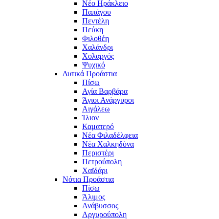
Νέο Ηράκλειο
Παπάγου
Πεντέλη
Πεύκη
Φιλοθέη
Χαλάνδρι
Χολαργός
Ψυχικό
Δυτικά Προάστια
Πίσω
Αγία Βαρβάρα
Άγιοι Ανάργυροι
Αιγάλεω
Ίλιον
Καματερό
Νέα Φιλαδέλφεια
Νέα Χαλκηδόνα
Περιστέρι
Πετρούπολη
Χαϊδάρι
Νότια Προάστια
Πίσω
Άλιμος
Ανάβυσσος
Αργυρούπολη