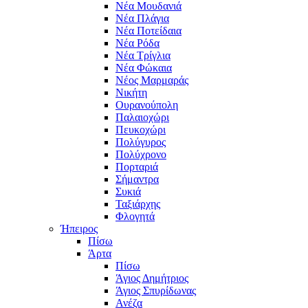
Νέα Μουδανιά
Νέα Πλάγια
Νέα Ποτείδαια
Νέα Ρόδα
Νέα Τρίγλια
Νέα Φώκαια
Νέος Μαρμαράς
Νικήτη
Ουρανούπολη
Παλαιοχώρι
Πευκοχώρι
Πολύγυρος
Πολύχρονο
Πορταριά
Σήμαντρα
Συκιά
Ταξιάρχης
Φλογητά
Ήπειρος
Πίσω
Άρτα
Πίσω
Άγιος Δημήτριος
Άγιος Σπυρίδωνας
Ανέζα