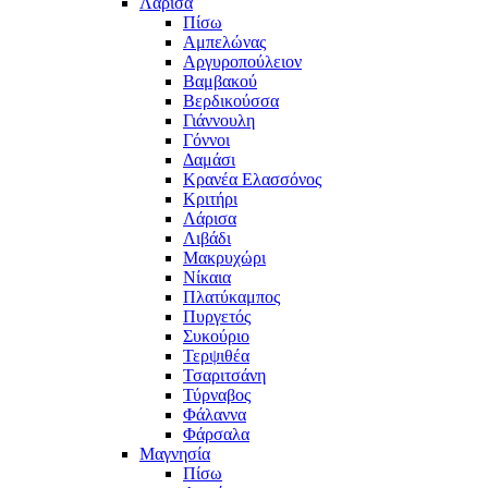
Λάρισα
Πίσω
Αμπελώνας
Αργυροπούλειον
Βαμβακού
Βερδικούσσα
Γιάννουλη
Γόννοι
Δαμάσι
Κρανέα Ελασσόνος
Κριτήρι
Λάρισα
Λιβάδι
Μακρυχώρι
Νίκαια
Πλατύκαμπος
Πυργετός
Συκούριο
Τερψιθέα
Τσαριτσάνη
Τύρναβος
Φάλαννα
Φάρσαλα
Μαγνησία
Πίσω