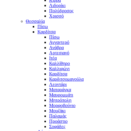
Κίρρα
Λιδορίκι
Πολύδροσος
Χρισσό
Θεσσαλία
Πίσω
Καρδίτσα
Πίσω
Αγναντερό
Ανάβρα
Αρτεσιανό
Ιτέα
Καλλίθηρο
Καλλιφώνι
Καρδίτσα
Καρδιτσομαγούλα
Λεοντάρι
Ματαράγκα
Μαυρομμάτι
Μητρόπολη
Μορφοβούνιο
Μουζάκι
Παλαμάς
Προάστιο
Σοφάδες