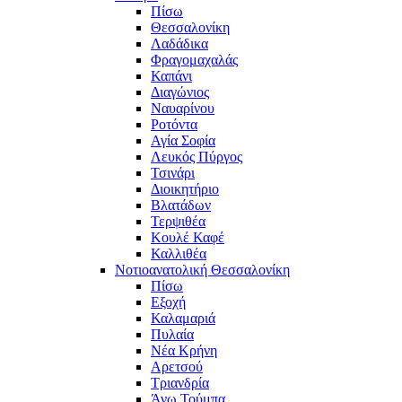
Πίσω
Θεσσαλονίκη
Λαδάδικα
Φραγομαχαλάς
Καπάνι
Διαγώνιος
Ναυαρίνου
Ροτόντα
Αγία Σοφία
Λευκός Πύργος
Τσινάρι
Διοικητήριο
Βλατάδων
Τερψιθέα
Κουλέ Καφέ
Καλλιθέα
Νοτιοανατολική Θεσσαλονίκη
Πίσω
Εξοχή
Καλαμαριά
Πυλαία
Νέα Κρήνη
Αρετσού
Τριανδρία
Άνω Τούμπα