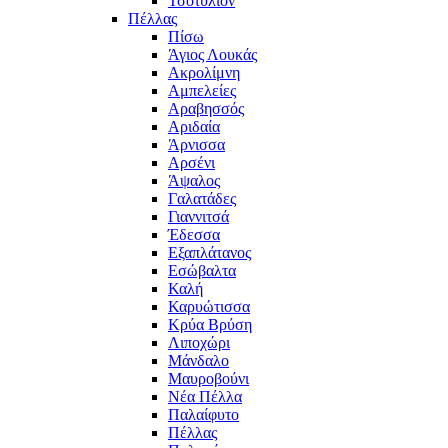
Τσοτύλιον
Πέλλας
Πίσω
Άγιος Λουκάς
Ακρολίμνη
Αμπελείες
Αραβησσός
Αριδαία
Άρνισσα
Αρσένι
Άψαλος
Γαλατάδες
Γιαννιτσά
Έδεσσα
Εξαπλάτανος
Εσώβαλτα
Καλή
Καρυώτισσα
Κρύα Βρύση
Λιποχώρι
Μάνδαλο
Μαυροβούνι
Νέα Πέλλα
Παλαίφυτο
Πέλλας