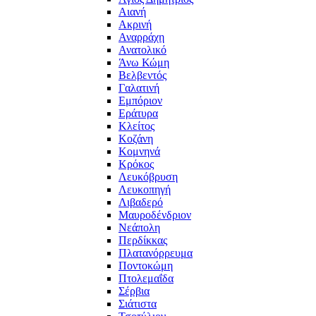
Αιανή
Ακρινή
Αναρράχη
Ανατολικό
Άνω Κώμη
Βελβεντός
Γαλατινή
Εμπόριον
Εράτυρα
Κλείτος
Κοζάνη
Κομνηνά
Κρόκος
Λευκόβρυση
Λευκοπηγή
Λιβαδερό
Μαυροδένδριον
Νεάπολη
Περδίκκας
Πλατανόρρευμα
Ποντοκώμη
Πτολεμαΐδα
Σέρβια
Σιάτιστα