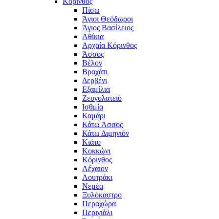
Κόρινθος
Πίσω
Άγιοι Θεόδωροι
Άγιος Βασίλειος
Αθίκια
Αρχαία Κόρινθος
Άσσος
Βέλον
Βραχάτι
Δερβένι
Εξαμίλια
Ζευγολατειό
Ισθμία
Καμάρι
Κάτω Άσσος
Κάτω Διμηνιόν
Κιάτο
Κοκκώνι
Κόρινθος
Λέχαιον
Λουτράκι
Νεμέα
Ξυλόκαστρο
Περαχώρα
Περιγιάλι