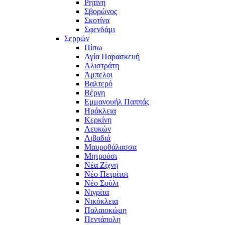
Ρητίνη
Σβορώνος
Σκοτίνα
Σφενδάμι
Σερρών
Πίσω
Αγία Παρασκευή
Αλιστράτη
Άμπελοι
Βαλτερό
Βέργη
Εμμανουήλ Παππάς
Ηράκλεια
Κερκίνη
Λευκών
Λιβαδιά
Μαυροθάλασσα
Μητρούσι
Νέα Ζίχνη
Νέο Πετρίτσι
Νέο Σούλι
Νιγρίτα
Νικόκλεια
Παλαιοκώμη
Πεντάπολη