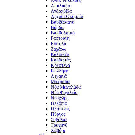
Άγιος Νικόλαος
Αμαλιάδα
Ανδραβίδα
Αρχαία Ολυμπία
Βαρβάσαινα
Βάρδα
Βαρθολομιό
Γαστούνη
Επιτάλιο
Ζαχάρω
Καλλιθέα
Καρδαμάς
Κρέστενα
Κυλλήνη
Λεχαινά
Μακρίσια
Νέα Μανολάδα
Νέα Φιγαλεία
Νεοχώρι
Πελόπιο
Πλάτανος
Πύργος
Σαβάλια
Τραγανό
Χαβάρι