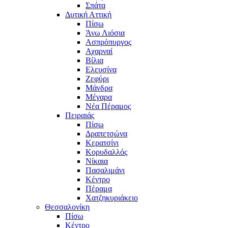
Σπάτα
Δυτική Αττική
Πίσω
Άνω Λιόσια
Ασπρόπυργος
Αχαρναί
Βίλια
Ελευσίνα
Ζεφύρι
Μάνδρα
Μέγαρα
Νέα Πέραμος
Πειραιάς
Πίσω
Δραπετσώνα
Κερατσίνι
Κορυδαλλός
Νίκαια
Πασαλιμάνι
Κέντρο
Πέραμα
Χατζηκυριάκειο
Θεσσαλονίκη
Πίσω
Κέντρο