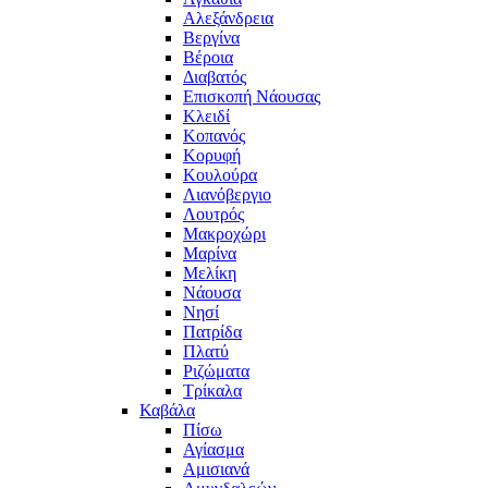
Αλεξάνδρεια
Βεργίνα
Βέροια
Διαβατός
Επισκοπή Νάουσας
Κλειδί
Κοπανός
Κορυφή
Κουλούρα
Λιανόβεργιο
Λουτρός
Μακροχώρι
Μαρίνα
Μελίκη
Νάουσα
Νησί
Πατρίδα
Πλατύ
Ριζώματα
Τρίκαλα
Καβάλα
Πίσω
Αγίασμα
Αμισιανά