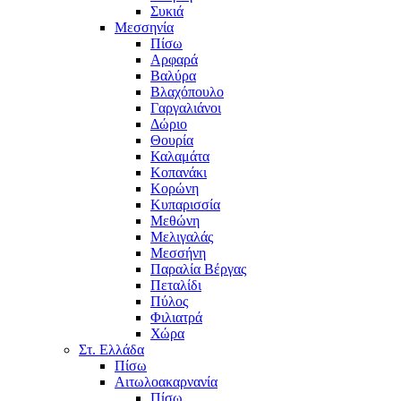
Συκιά
Μεσσηνία
Πίσω
Αρφαρά
Βαλύρα
Βλαχόπουλο
Γαργαλιάνοι
Δώριο
Θουρία
Καλαμάτα
Κοπανάκι
Κορώνη
Κυπαρισσία
Μεθώνη
Μελιγαλάς
Μεσσήνη
Παραλία Βέργας
Πεταλίδι
Πύλος
Φιλιατρά
Χώρα
Στ. Ελλάδα
Πίσω
Αιτωλοακαρνανία
Πίσω