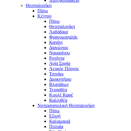
Χατζηκυριάκειο
Θεσσαλονίκη
Πίσω
Κέντρο
Πίσω
Θεσσαλονίκη
Λαδάδικα
Φραγομαχαλάς
Καπάνι
Διαγώνιος
Ναυαρίνου
Ροτόντα
Αγία Σοφία
Λευκός Πύργος
Τσινάρι
Διοικητήριο
Βλατάδων
Τερψιθέα
Κουλέ Καφέ
Καλλιθέα
Νοτιοανατολική Θεσσαλονίκη
Πίσω
Εξοχή
Καλαμαριά
Πυλαία