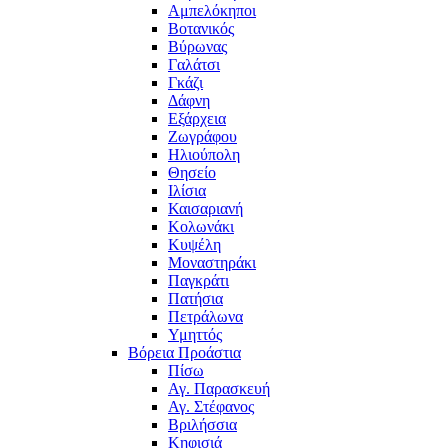
Αμπελόκηποι
Βοτανικός
Βύρωνας
Γαλάτσι
Γκάζι
Δάφνη
Εξάρχεια
Ζωγράφου
Ηλιούπολη
Θησείο
Ιλίσια
Καισαριανή
Κολωνάκι
Κυψέλη
Μοναστηράκι
Παγκράτι
Πατήσια
Πετράλωνα
Υμηττός
Βόρεια Προάστια
Πίσω
Αγ. Παρασκευή
Αγ. Στέφανος
Βριλήσσια
Κηφισιά