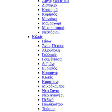
Άργος Ορεστικό
Δισπηλιό
Καστοριά
Κορησός
Μανιάκοι
Μαυροχώρι
Μεσοποταμιά
Νεστόριον
Κιλκίς
Πίσω
Άγιος Πέτρος
Αξιούπολη
Γαλλικός
Γουμένισσα
Δοϊράνη
Ευρωπός
Καμπάνης
Κιλκίς
Κρηστώνη
Μικρόκαμπος
Νέα Σάντα
Νέο Αγιονέρι
Πεδινό
Πολύκαστρο
Τούμπα