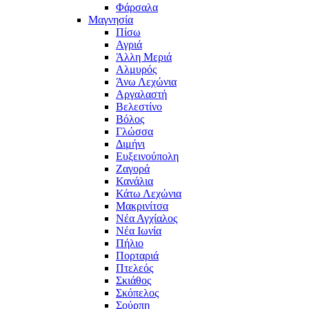
Φάρσαλα
Μαγνησία
Πίσω
Αγριά
Άλλη Μεριά
Αλμυρός
Άνω Λεχώνια
Αργαλαστή
Βελεστίνο
Βόλος
Γλώσσα
Διμήνι
Ευξεινούπολη
Ζαγορά
Κανάλια
Κάτω Λεχώνια
Μακρινίτσα
Νέα Αγχίαλος
Νέα Ιωνία
Πήλιο
Πορταριά
Πτελεός
Σκιάθος
Σκόπελος
Σούρπη