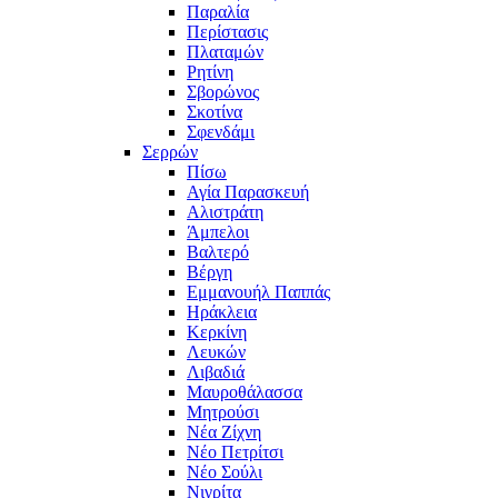
Παραλία
Περίστασις
Πλαταμών
Ρητίνη
Σβορώνος
Σκοτίνα
Σφενδάμι
Σερρών
Πίσω
Αγία Παρασκευή
Αλιστράτη
Άμπελοι
Βαλτερό
Βέργη
Εμμανουήλ Παππάς
Ηράκλεια
Κερκίνη
Λευκών
Λιβαδιά
Μαυροθάλασσα
Μητρούσι
Νέα Ζίχνη
Νέο Πετρίτσι
Νέο Σούλι
Νιγρίτα