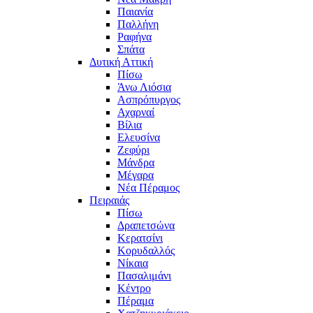
Παιανία
Παλλήνη
Ραφήνα
Σπάτα
Δυτική Αττική
Πίσω
Άνω Λιόσια
Ασπρόπυργος
Αχαρναί
Βίλια
Ελευσίνα
Ζεφύρι
Μάνδρα
Μέγαρα
Νέα Πέραμος
Πειραιάς
Πίσω
Δραπετσώνα
Κερατσίνι
Κορυδαλλός
Νίκαια
Πασαλιμάνι
Κέντρο
Πέραμα