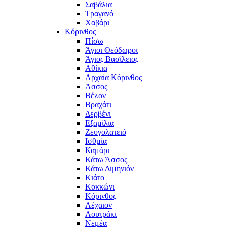
Σαβάλια
Τραγανό
Χαβάρι
Κόρινθος
Πίσω
Άγιοι Θεόδωροι
Άγιος Βασίλειος
Αθίκια
Αρχαία Κόρινθος
Άσσος
Βέλον
Βραχάτι
Δερβένι
Εξαμίλια
Ζευγολατειό
Ισθμία
Καμάρι
Κάτω Άσσος
Κάτω Διμηνιόν
Κιάτο
Κοκκώνι
Κόρινθος
Λέχαιον
Λουτράκι
Νεμέα