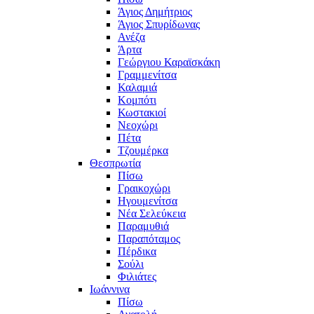
Άγιος Δημήτριος
Άγιος Σπυρίδωνας
Ανέζα
Άρτα
Γεώργιου Καραϊσκάκη
Γραμμενίτσα
Καλαμιά
Κομπότι
Κωστακιοί
Νεοχώρι
Πέτα
Τζουμέρκα
Θεσπρωτία
Πίσω
Γραικοχώρι
Ηγουμενίτσα
Νέα Σελεύκεια
Παραμυθιά
Παραπόταμος
Πέρδικα
Σούλι
Φιλιάτες
Ιωάννινα
Πίσω