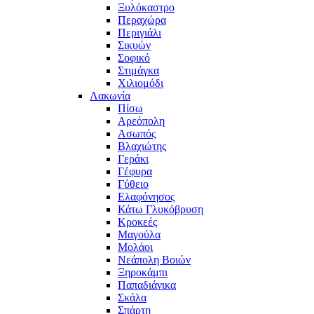
Ξυλόκαστρο
Περαχώρα
Περιγιάλι
Σικυών
Σοφικό
Στιμάγκα
Χιλιομόδι
Λακωνία
Πίσω
Αρεόπολη
Ασωπός
Βλαχιώτης
Γεράκι
Γέφυρα
Γύθειο
Ελαφόνησος
Κάτω Γλυκόβρυση
Κροκεές
Μαγούλα
Μολάοι
Νεάπολη Βοιών
Ξηροκάμπι
Παπαδιάνικα
Σκάλα
Σπάρτη