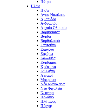
Πάτρα
Ηλεία
Πίσω
Άγιος Νικόλαος
Αμαλιάδα
Ανδραβίδα
Αρχαία Ολυμπία
Βαρβάσαινα
Βάρδα
Βαρθολομιό
Γαστούνη
Επιτάλιο
Ζαχάρω
Καλλιθέα
Καρδαμάς
Κρέστενα
Κυλλήνη
Λεχαινά
Μακρίσια
Νέα Μανολάδα
Νέα Φιγαλεία
Νεοχώρι
Πελόπιο
Πλάτανος
Πύργος