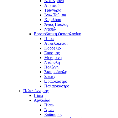
Νέα Κρήνη
Αρετσού
Τριανδρία
Άνω Τούμπα
Χαριλάου
Άγιος Παύλος
Ντεπώ
Βορειοδυτική Θεσσαλονίκη
Πίσω
Αμπελόκηποι
Κορδελιό
Εύοσμος
Μενεμένη
Νεάπολη
Πολίχνη
Σταυρούπολη
Συκιές
Ωραιόκαστρο
Παλαιόκαστρο
Πελοπόννησος
Πίσω
Αργολίδα
Πίσω
Άργος
Επίδαυρος