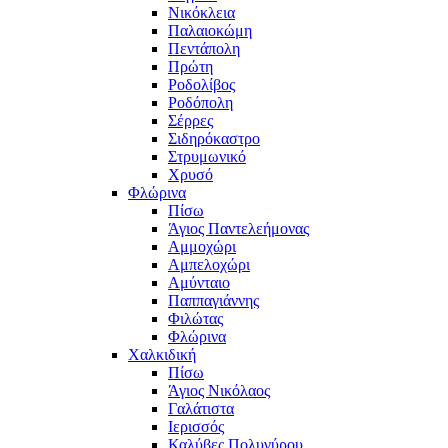
Νικόκλεια
Παλαιοκώμη
Πεντάπολη
Πρώτη
Ροδολίβος
Ροδόπολη
Σέρρες
Σιδηρόκαστρο
Στρυμωνικό
Χρυσό
Φλώρινα
Πίσω
Άγιος Παντελεήμονας
Αμμοχώρι
Αμπελοχώρι
Αμύνταιο
Παππαγιάννης
Φιλώτας
Φλώρινα
Χαλκιδική
Πίσω
Άγιος Νικόλαος
Γαλάτιστα
Ιερισσός
Καλύβες Πολυγύρου