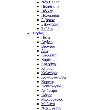
Νέα Πέλλα
Παλαίφυτο
Πέλλας
Πολυκάρπι
Ριζάριον
Σεβαστιανά
Σκύδρα
Πιερίας
Πίσω
Αιγίνιο
Βροντού
Δίον
Καλλιθέα
Καρίτσα
Κατερίνη
Κίτρος
Κολινδρός
Κονταριώτισσα
Κορινός
Λεπτοκαρυά
Λιτόχωρο
Λόφος
Μακρύγιαλος
Μεθώνη
Νέα Έφεσος