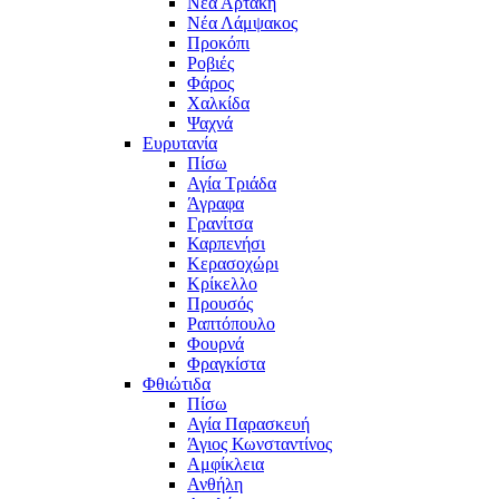
Νέα Αρτάκη
Νέα Λάμψακος
Προκόπι
Ροβιές
Φάρος
Χαλκίδα
Ψαχνά
Ευρυτανία
Πίσω
Αγία Τριάδα
Άγραφα
Γρανίτσα
Καρπενήσι
Κερασοχώρι
Κρίκελλο
Προυσός
Ραπτόπουλο
Φουρνά
Φραγκίστα
Φθιώτιδα
Πίσω
Αγία Παρασκευή
Άγιος Κωνσταντίνος
Αμφίκλεια
Ανθήλη