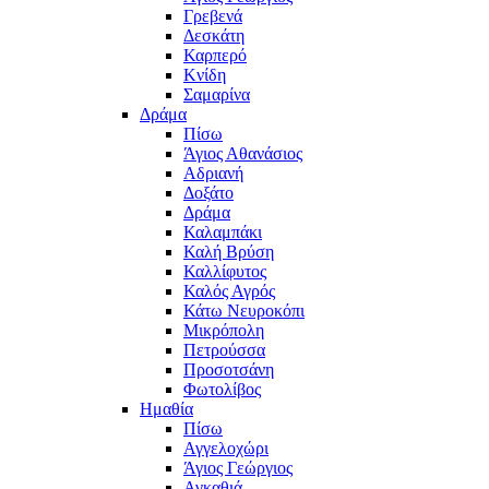
Γρεβενά
Δεσκάτη
Καρπερό
Κνίδη
Σαμαρίνα
Δράμα
Πίσω
Άγιος Αθανάσιος
Αδριανή
Δοξάτο
Δράμα
Καλαμπάκι
Καλή Βρύση
Καλλίφυτος
Καλός Αγρός
Κάτω Νευροκόπι
Μικρόπολη
Πετρούσσα
Προσοτσάνη
Φωτολίβος
Ημαθία
Πίσω
Αγγελοχώρι
Άγιος Γεώργιος
Αγκαθιά