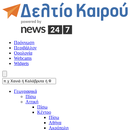
Πρόγνωση
Περιβάλλον
Ορολογία
Webcams
Widgets
Γεωγραφικά
Πίσω
Αττική
Πίσω
Κέντρο
Πίσω
Αθήνα
Ακρόπολη