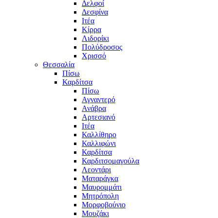
Δελφοί
Δεσφίνα
Ιτέα
Κίρρα
Λιδορίκι
Πολύδροσος
Χρισσό
Θεσσαλία
Πίσω
Καρδίτσα
Πίσω
Αγναντερό
Ανάβρα
Αρτεσιανό
Ιτέα
Καλλίθηρο
Καλλιφώνι
Καρδίτσα
Καρδιτσομαγούλα
Λεοντάρι
Ματαράγκα
Μαυρομμάτι
Μητρόπολη
Μορφοβούνιο
Μουζάκι