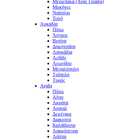
Μέρμπακα (Αγία Τριάδα)
Μυκήνες
Ναύπλιο
Τολό
Αρκαδία
Πίσω
Άστρος
Βυτίνα
Δημητσάνα
Λαγκάδια
Λεβίδι
Λεωνίδιο
Μεγαλόπολη
Τρίπολη
Τυρός
Αχαΐα
Πίσω
Αίγιο
Ακράτα
Αχαγιά
Δεμένικα
Διακοπτό
Καλάβρυτα
Λακκόπετρα
Λάππα