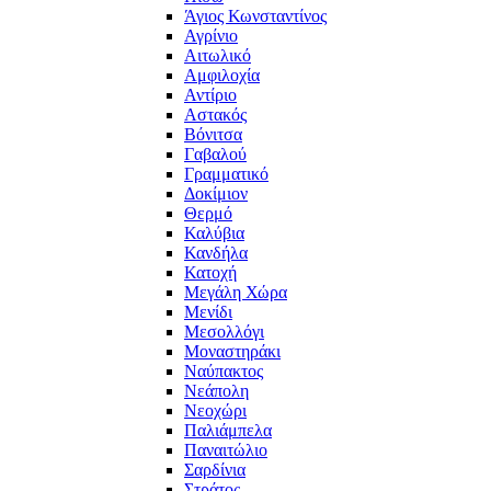
Άγιος Κωνσταντίνος
Αγρίνιο
Αιτωλικό
Αμφιλοχία
Αντίριο
Αστακός
Βόνιτσα
Γαβαλού
Γραμματικό
Δοκίμιον
Θερμό
Καλύβια
Κανδήλα
Κατοχή
Μεγάλη Χώρα
Μενίδι
Μεσολλόγι
Μοναστηράκι
Ναύπακτος
Νεάπολη
Νεοχώρι
Παλιάμπελα
Παναιτώλιο
Σαρδίνια
Στράτος