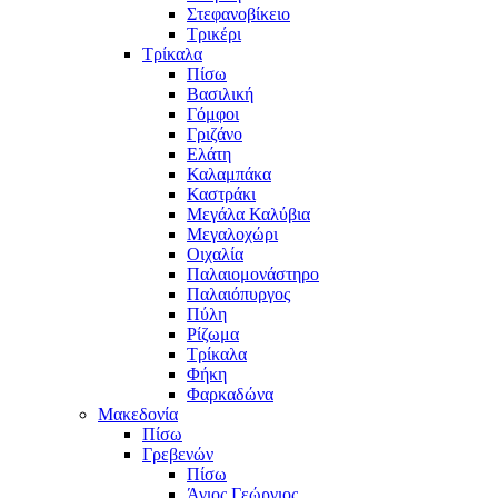
Στεφανοβίκειο
Τρικέρι
Τρίκαλα
Πίσω
Βασιλική
Γόμφοι
Γριζάνο
Ελάτη
Καλαμπάκα
Καστράκι
Μεγάλα Καλύβια
Μεγαλοχώρι
Οιχαλία
Παλαιομονάστηρο
Παλαιόπυργος
Πύλη
Ρίζωμα
Τρίκαλα
Φήκη
Φαρκαδώνα
Μακεδονία
Πίσω
Γρεβενών
Πίσω
Άγιος Γεώργιος