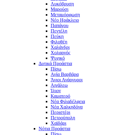
Λυκόβρυση
Μαρούσι
Μεταμόρφωση
Νέο Ηράκλειο
Παπάγου
Πεντέλη
Πεύκη
Φιλοθέη
Χαλάνδρι
Χολαργός
Ψυχικό
Δυτικά Προάστια
Πίσω
Αγία Βαρβάρα
Άγιοι Ανάργυροι
Αιγάλεω
Ίλιον
Καματερό
Νέα Φιλαδέλφεια
Νέα Χαλκηδόνα
Περιστέρι
Πετρούπολη
Χαϊδάρι
Νότια Προάστια
Πίσω