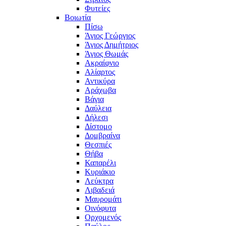
Φυτείες
Βοιωτία
Πίσω
Άγιος Γεώργιος
Άγιος Δημήτριος
Άγιος Θωμάς
Ακραίφνιο
Αλίαρτος
Αντικύρα
Αράχωβα
Βάγια
Δαύλεια
Δήλεσι
Δίστομο
Δομβραίνα
Θεσπιές
Θήβα
Καπαρέλι
Κυριάκιο
Λεύκτρα
Λιβαδειά
Μαυρομάτι
Οινόφυτα
Ορχομενός