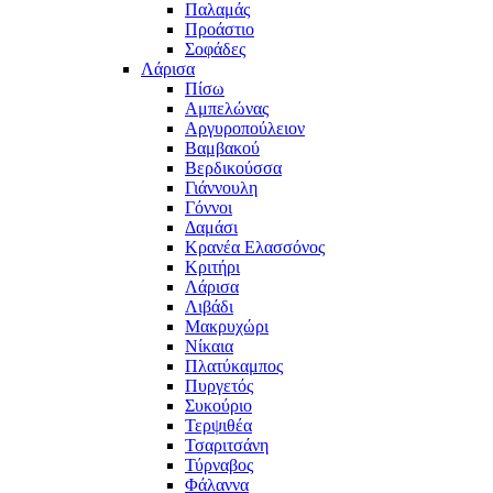
Παλαμάς
Προάστιο
Σοφάδες
Λάρισα
Πίσω
Αμπελώνας
Αργυροπούλειον
Βαμβακού
Βερδικούσσα
Γιάννουλη
Γόννοι
Δαμάσι
Κρανέα Ελασσόνος
Κριτήρι
Λάρισα
Λιβάδι
Μακρυχώρι
Νίκαια
Πλατύκαμπος
Πυργετός
Συκούριο
Τερψιθέα
Τσαριτσάνη
Τύρναβος
Φάλαννα