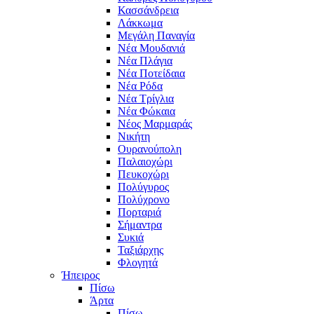
Κασσάνδρεια
Λάκκωμα
Μεγάλη Παναγία
Νέα Μουδανιά
Νέα Πλάγια
Νέα Ποτείδαια
Νέα Ρόδα
Νέα Τρίγλια
Νέα Φώκαια
Νέος Μαρμαράς
Νικήτη
Ουρανούπολη
Παλαιοχώρι
Πευκοχώρι
Πολύγυρος
Πολύχρονο
Πορταριά
Σήμαντρα
Συκιά
Ταξιάρχης
Φλογητά
Ήπειρος
Πίσω
Άρτα
Πίσω