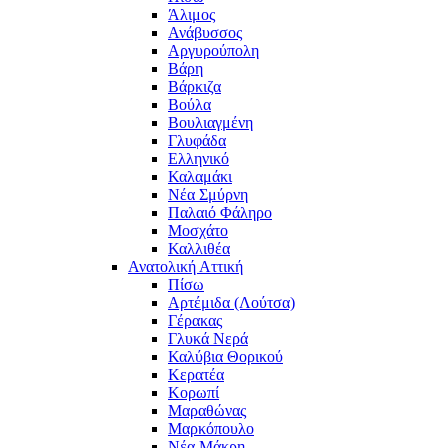
Άλιμος
Ανάβυσσος
Αργυρούπολη
Βάρη
Βάρκιζα
Βούλα
Βουλιαγμένη
Γλυφάδα
Ελληνικό
Καλαμάκι
Νέα Σμύρνη
Παλαιό Φάληρο
Μοσχάτο
Καλλιθέα
Ανατολική Αττική
Πίσω
Αρτέμιδα (Λούτσα)
Γέρακας
Γλυκά Νερά
Καλύβια Θορικού
Κερατέα
Κορωπί
Μαραθώνας
Μαρκόπουλο
Νέα Μάκρη