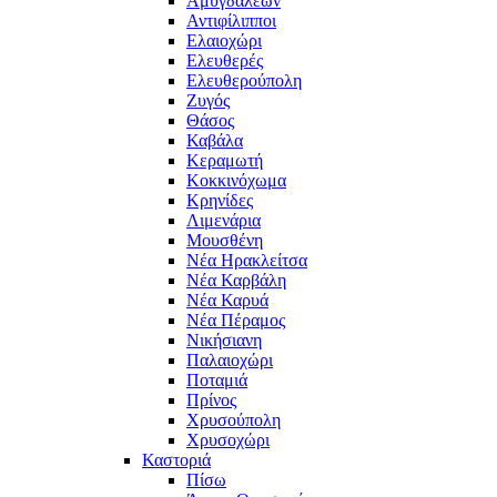
Αμυγδαλεών
Αντιφίλιπποι
Ελαιοχώρι
Ελευθερές
Ελευθερούπολη
Ζυγός
Θάσος
Καβάλα
Κεραμωτή
Κοκκινόχωμα
Κρηνίδες
Λιμενάρια
Μουσθένη
Νέα Ηρακλείτσα
Νέα Καρβάλη
Νέα Καρυά
Νέα Πέραμος
Νικήσιανη
Παλαιοχώρι
Ποταμιά
Πρίνος
Χρυσούπολη
Χρυσοχώρι
Καστοριά
Πίσω