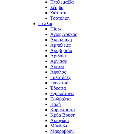
Πτολεμαΐδα
Σέρβια
Σιάτιστα
Τσοτύλιον
Πέλλας
Πίσω
Άγιος Λουκάς
Ακρολίμνη
Αμπελείες
Αραβησσός
Αριδαία
Άρνισσα
Αρσένι
Άψαλος
Γαλατάδες
Γιαννιτσά
Έδεσσα
Εξαπλάτανος
Εσώβαλτα
Καλή
Καρυώτισσα
Κρύα Βρύση
Λιποχώρι
Μάνδαλο
Μαυροβούνι