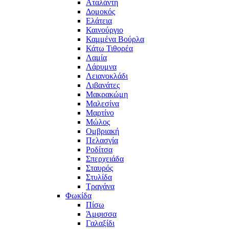
Αταλάντη
Δομοκός
Ελάτεια
Καινούργιο
Καμμένα Βούρλα
Κάτω Τιθορέα
Λαμία
Λάρυμνα
Λειανοκλάδι
Λιβανάτες
Μακρακώμη
Μαλεσίνα
Μαρτίνο
Μώλος
Ομβριακή
Πελασγία
Ροδίτσα
Σπερχειάδα
Σταυρός
Στυλίδα
Τραγάνα
Φωκίδα
Πίσω
Άμφισσα
Γαλαξίδι