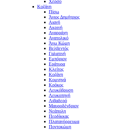
Χέρσο
Κοζάνη
Πίσω
Άγιος Δημήτριος
Αιανή
Ακρινή
Αναρράχη
Ανατολικό
Άνω Κώμη
Βελβεντός
Γαλατινή
Εμπόριον
Εράτυρα
Κλείτος
Κοζάνη
Κομνηνά
Κρόκος
Λευκόβρυση
Λευκοπηγή
Λιβαδερό
Μαυροδένδριον
Νεάπολη
Περδίκκας
Πλατανόρρευμα
Ποντοκώμη