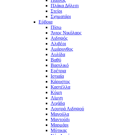
Παύλος
Πλάκα Δήλεσι
Στείρι
Σχηματάρι
Εύβοια
Πίσω
Άγιος Νικόλαος
Αιδηψός
Αλιβέρι
Αμάρυνθος
Αυλίδα
Βαθύ
Βασιλικό
Ερέτρια
Ιστιαία
Κάρυστος
Καστέλλα
Κύμη
Λίμνη
Λιχάδα
Λουτρά Αιδηψού
Μαγούλα
Μαντούδι
Μαρμάρι
Μύτικας