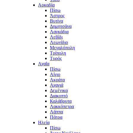
Αρκαδία
Πίσω
Άστρος
Βυτίνα
Δημητσάνα
Λαγκάδια
Λεβίδι
Λεωνίδιο
Μεγαλόπολη
Τρίπολη
Τυρός
Αχαΐα
Πίσω
Αίγιο
Ακράτα
Αχαγιά
Δεμένικα
Διακοπτό
Καλάβρυτα
Λακκόπετρα
Λάππα
Πάτρα
Ηλεία
Πίσω