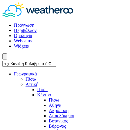
Πρόγνωση
Περιβάλλον
Ορολογία
Webcams
Widgets
Γεωγραφικά
Πίσω
Αττική
Πίσω
Κέντρο
Πίσω
Αθήνα
Ακρόπολη
Αμπελόκηποι
Βοτανικός
Βύρωνας