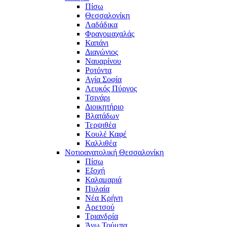
Πίσω
Θεσσαλονίκη
Λαδάδικα
Φραγομαχαλάς
Καπάνι
Διαγώνιος
Ναυαρίνου
Ροτόντα
Αγία Σοφία
Λευκός Πύργος
Τσινάρι
Διοικητήριο
Βλατάδων
Τερψιθέα
Κουλέ Καφέ
Καλλιθέα
Νοτιοανατολική Θεσσαλονίκη
Πίσω
Εξοχή
Καλαμαριά
Πυλαία
Νέα Κρήνη
Αρετσού
Τριανδρία
Άνω Τούμπα