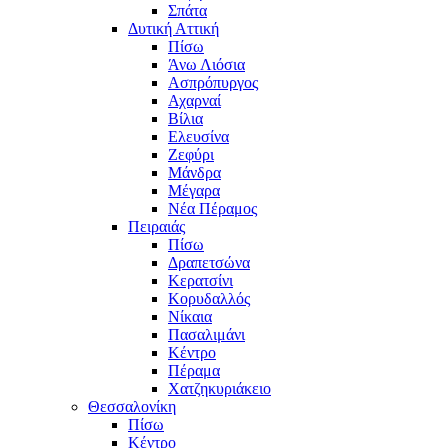
Σπάτα
Δυτική Αττική
Πίσω
Άνω Λιόσια
Ασπρόπυργος
Αχαρναί
Βίλια
Ελευσίνα
Ζεφύρι
Μάνδρα
Μέγαρα
Νέα Πέραμος
Πειραιάς
Πίσω
Δραπετσώνα
Κερατσίνι
Κορυδαλλός
Νίκαια
Πασαλιμάνι
Κέντρο
Πέραμα
Χατζηκυριάκειο
Θεσσαλονίκη
Πίσω
Κέντρο