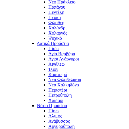
Νέο Ηράκλειο
Παπάγου
Πεντέλη
Πεύκη
Φιλοθέη
Χαλάνδρι
Χολαργός
Ψυχικό
Δυτικά Προάστια
Πίσω
Αγία Βαρβάρα
Άγιοι Ανάργυροι
Αιγάλεω
Ίλιον
Καματερό
Νέα Φιλαδέλφεια
Νέα Χαλκηδόνα
Περιστέρι
Πετρούπολη
Χαϊδάρι
Νότια Προάστια
Πίσω
Άλιμος
Ανάβυσσος
Αργυρούπολη