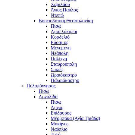
Χαριλάου
Άγιος Παύλος
Ντεπώ
Βορειοδυτική Θεσσαλονίκη
Πίσω
Αμπελόκηποι
Κορδελιό
Εύοσμος
Μενεμένη
Νεάπολη
Πολίχνη
Σταυρούπολη
Συκιές
Ωραιόκαστρο
Παλαιόκαστρο
Πελοπόννησος
Πίσω
Αργολίδα
Πίσω
Άργος
Επίδαυρος
Μέρμπακα (Αγία Τριάδα)
Μυκήνες
Ναύπλιο
Τολό