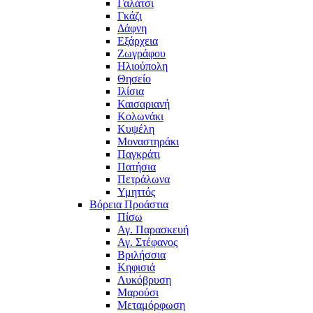
Γαλάτσι
Γκάζι
Δάφνη
Εξάρχεια
Ζωγράφου
Ηλιούπολη
Θησείο
Ιλίσια
Καισαριανή
Κολωνάκι
Κυψέλη
Μοναστηράκι
Παγκράτι
Πατήσια
Πετράλωνα
Υμηττός
Βόρεια Προάστια
Πίσω
Αγ. Παρασκευή
Αγ. Στέφανος
Βριλήσσια
Κηφισιά
Λυκόβρυση
Μαρούσι
Μεταμόρφωση