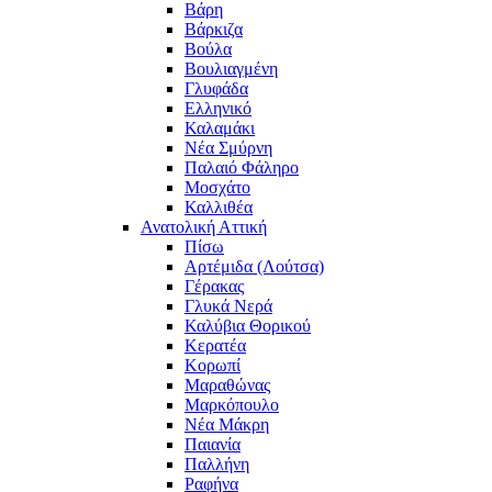
Βάρη
Βάρκιζα
Βούλα
Βουλιαγμένη
Γλυφάδα
Ελληνικό
Καλαμάκι
Νέα Σμύρνη
Παλαιό Φάληρο
Μοσχάτο
Καλλιθέα
Ανατολική Αττική
Πίσω
Αρτέμιδα (Λούτσα)
Γέρακας
Γλυκά Νερά
Καλύβια Θορικού
Κερατέα
Κορωπί
Μαραθώνας
Μαρκόπουλο
Νέα Μάκρη
Παιανία
Παλλήνη
Ραφήνα