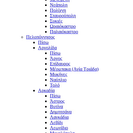
Νεάπολη
Πολίχνη
Σταυρούπολη
Συκιές
Ωραιόκαστρο
Παλαιόκαστρο
Πελοπόννησος
Πίσω
Αργολίδα
Πίσω
Άργος
Επίδαυρος
Μέρμπακα (Αγία Τριάδα)
Μυκήνες
Ναύπλιο
Τολό
Αρκαδία
Πίσω
Άστρος
Βυτίνα
Δημητσάνα
Λαγκάδια
Λεβίδι
Λεωνίδιο