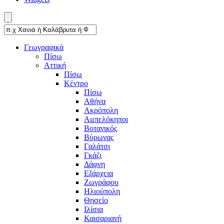
Γεωγραφικά
Πίσω
Αττική
Πίσω
Κέντρο
Πίσω
Αθήνα
Ακρόπολη
Αμπελόκηποι
Βοτανικός
Βύρωνας
Γαλάτσι
Γκάζι
Δάφνη
Εξάρχεια
Ζωγράφου
Ηλιούπολη
Θησείο
Ιλίσια
Καισαριανή