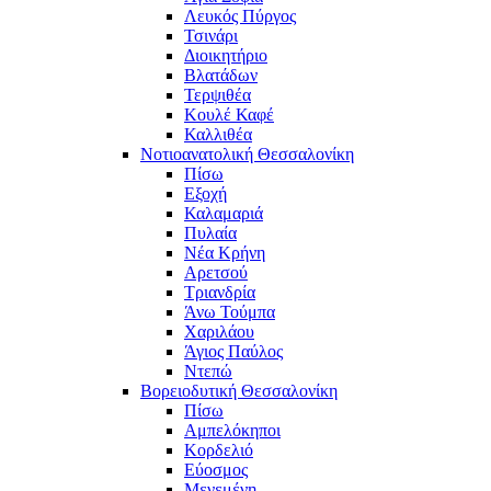
Λευκός Πύργος
Τσινάρι
Διοικητήριο
Βλατάδων
Τερψιθέα
Κουλέ Καφέ
Καλλιθέα
Νοτιοανατολική Θεσσαλονίκη
Πίσω
Εξοχή
Καλαμαριά
Πυλαία
Νέα Κρήνη
Αρετσού
Τριανδρία
Άνω Τούμπα
Χαριλάου
Άγιος Παύλος
Ντεπώ
Βορειοδυτική Θεσσαλονίκη
Πίσω
Αμπελόκηποι
Κορδελιό
Εύοσμος
Μενεμένη