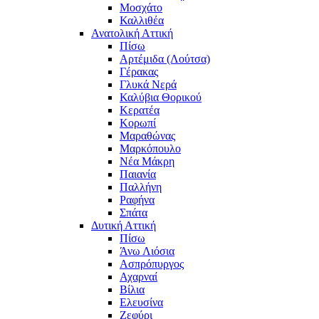
Μοσχάτο
Καλλιθέα
Ανατολική Αττική
Πίσω
Αρτέμιδα (Λούτσα)
Γέρακας
Γλυκά Νερά
Καλύβια Θορικού
Κερατέα
Κορωπί
Μαραθώνας
Μαρκόπουλο
Νέα Μάκρη
Παιανία
Παλλήνη
Ραφήνα
Σπάτα
Δυτική Αττική
Πίσω
Άνω Λιόσια
Ασπρόπυργος
Αχαρναί
Βίλια
Ελευσίνα
Ζεφύρι