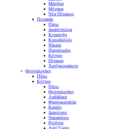
Μάνδρα
Μέγαρα
Νέα Πέραμος
Πειραιάς
Πίσω
Δραπετσώνα
Κερατσίνι
Κορυδαλλός
Νίκαια
Πασαλιμάνι
Κέντρο
Πέραμα
Χατζηκυριάκειο
Θεσσαλονίκη
Πίσω
Κέντρο
Πίσω
Θεσσαλονίκη
Λαδάδικα
Φραγομαχαλάς
Καπάνι
Διαγώνιος
Ναυαρίνου
Ροτόντα
Αγία Σοφία