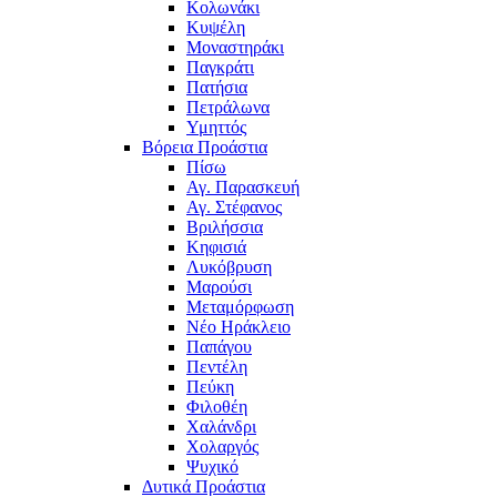
Κολωνάκι
Κυψέλη
Μοναστηράκι
Παγκράτι
Πατήσια
Πετράλωνα
Υμηττός
Βόρεια Προάστια
Πίσω
Αγ. Παρασκευή
Αγ. Στέφανος
Βριλήσσια
Κηφισιά
Λυκόβρυση
Μαρούσι
Μεταμόρφωση
Νέο Ηράκλειο
Παπάγου
Πεντέλη
Πεύκη
Φιλοθέη
Χαλάνδρι
Χολαργός
Ψυχικό
Δυτικά Προάστια