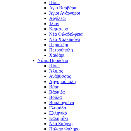
Πίσω
Αγία Βαρβάρα
Άγιοι Ανάργυροι
Αιγάλεω
Ίλιον
Καματερό
Νέα Φιλαδέλφεια
Νέα Χαλκηδόνα
Περιστέρι
Πετρούπολη
Χαϊδάρι
Νότια Προάστια
Πίσω
Άλιμος
Ανάβυσσος
Αργυρούπολη
Βάρη
Βάρκιζα
Βούλα
Βουλιαγμένη
Γλυφάδα
Ελληνικό
Καλαμάκι
Νέα Σμύρνη
Παλαιό Φάληρο