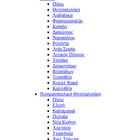
Πίσω
Θεσσαλονίκη
Λαδάδικα
Φραγομαχαλάς
Καπάνι
Διαγώνιος
Ναυαρίνου
Ροτόντα
Αγία Σοφία
Λευκός Πύργος
Τσινάρι
Διοικητήριο
Βλατάδων
Τερψιθέα
Κουλέ Καφέ
Καλλιθέα
Νοτιοανατολική Θεσσαλονίκη
Πίσω
Εξοχή
Καλαμαριά
Πυλαία
Νέα Κρήνη
Αρετσού
Τριανδρία
Άνω Τούμπα