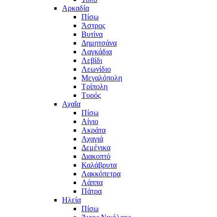
Αρκαδία
Πίσω
Άστρος
Βυτίνα
Δημητσάνα
Λαγκάδια
Λεβίδι
Λεωνίδιο
Μεγαλόπολη
Τρίπολη
Τυρός
Αχαΐα
Πίσω
Αίγιο
Ακράτα
Αχαγιά
Δεμένικα
Διακοπτό
Καλάβρυτα
Λακκόπετρα
Λάππα
Πάτρα
Ηλεία
Πίσω