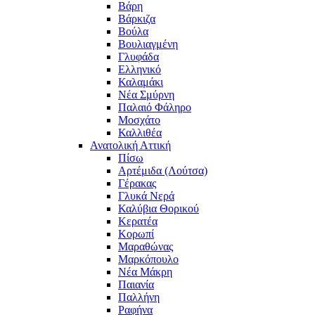
Βάρη
Βάρκιζα
Βούλα
Βουλιαγμένη
Γλυφάδα
Ελληνικό
Καλαμάκι
Νέα Σμύρνη
Παλαιό Φάληρο
Μοσχάτο
Καλλιθέα
Ανατολική Αττική
Πίσω
Αρτέμιδα (Λούτσα)
Γέρακας
Γλυκά Νερά
Καλύβια Θορικού
Κερατέα
Κορωπί
Μαραθώνας
Μαρκόπουλο
Νέα Μάκρη
Παιανία
Παλλήνη
Ραφήνα