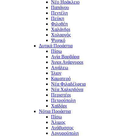
Νέο Ηράκλειο
Παπάγου
Πεντέλη
Πεύκη
Φιλοθέη
Χαλάνδρι
Χολαργός
Ψυχικό
Δυτικά Προάστια
Πίσω
Αγία Βαρβάρα
Άγιοι Ανάργυροι
Αιγάλεω
Ίλιον
Καματερό
Νέα Φιλαδέλφεια
Νέα Χαλκηδόνα
Περιστέρι
Πετρούπολη
Χαϊδάρι
Νότια Προάστια
Πίσω
Άλιμος
Ανάβυσσος
Αργυρούπολη