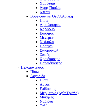
Χαριλάου
Άγιος Παύλος
Ντεπώ
Βορειοδυτική Θεσσαλονίκη
Πίσω
Αμπελόκηποι
Κορδελιό
Εύοσμος
Μενεμένη
Νεάπολη
Πολίχνη
Σταυρούπολη
Συκιές
Ωραιόκαστρο
Παλαιόκαστρο
Πελοπόννησος
Πίσω
Αργολίδα
Πίσω
Άργος
Επίδαυρος
Μέρμπακα (Αγία Τριάδα)
Μυκήνες
Ναύπλιο
Τολό