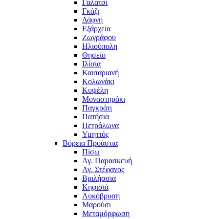
Γαλάτσι
Γκάζι
Δάφνη
Εξάρχεια
Ζωγράφου
Ηλιούπολη
Θησείο
Ιλίσια
Καισαριανή
Κολωνάκι
Κυψέλη
Μοναστηράκι
Παγκράτι
Πατήσια
Πετράλωνα
Υμηττός
Βόρεια Προάστια
Πίσω
Αγ. Παρασκευή
Αγ. Στέφανος
Βριλήσσια
Κηφισιά
Λυκόβρυση
Μαρούσι
Μεταμόρφωση