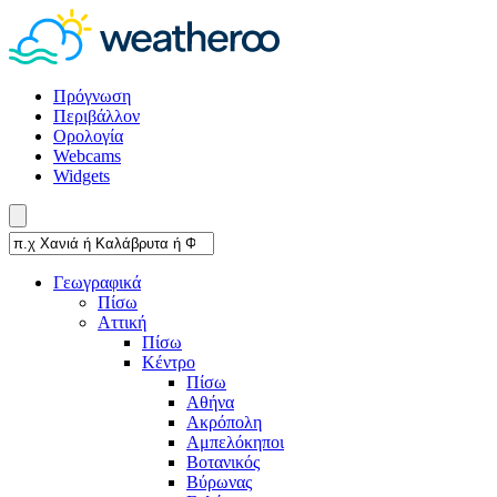
Πρόγνωση
Περιβάλλον
Ορολογία
Webcams
Widgets
Γεωγραφικά
Πίσω
Αττική
Πίσω
Κέντρο
Πίσω
Αθήνα
Ακρόπολη
Αμπελόκηποι
Βοτανικός
Βύρωνας