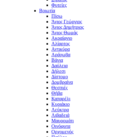
Φυτείες
Βοιωτία
Πίσω
Άγιος Γεώργιος
Άγιος Δημήτριος
Άγιος Θωμάς
Ακραίφνιο
Αλίαρτος
Αντικύρα
Αράχωβα
Βάγια
Δαύλεια
Δήλεσι
Δίστομο
Δομβραίνα
Θεσπιές
Θήβα
Καπαρέλι
Κυριάκιο
Λεύκτρα
Λιβαδειά
Μαυρομάτι
Οινόφυτα
Ορχομενός