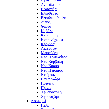
Αμυγδαλεών
Αντιφίλιπποι
Ελαιοχώρι
Ελευθερές
Ελευθερούπολη
Ζυγός
Θάσος
Καβάλα
Κεραμωτή
Κοκκινόχωμα
Κρηνίδες
Λιμενάρια
Μουσθένη
Νέα Ηρακλείτσα
Νέα Καρβάλη
Νέα Καρυά
Νέα Πέραμος
Νικήσιανη
Παλαιοχώρι
Ποταμιά
Πρίνος
Χρυσούπολη
Χρυσοχώρι
Καστοριά
Πίσω