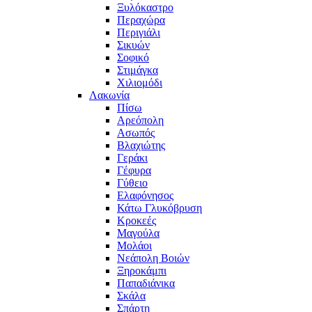
Ξυλόκαστρο
Περαχώρα
Περιγιάλι
Σικυών
Σοφικό
Στιμάγκα
Χιλιομόδι
Λακωνία
Πίσω
Αρεόπολη
Ασωπός
Βλαχιώτης
Γεράκι
Γέφυρα
Γύθειο
Ελαφόνησος
Κάτω Γλυκόβρυση
Κροκεές
Μαγούλα
Μολάοι
Νεάπολη Βοιών
Ξηροκάμπι
Παπαδιάνικα
Σκάλα
Σπάρτη