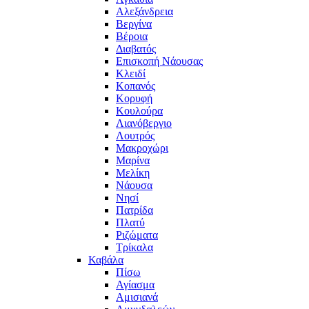
Αλεξάνδρεια
Βεργίνα
Βέροια
Διαβατός
Επισκοπή Νάουσας
Κλειδί
Κοπανός
Κορυφή
Κουλούρα
Λιανόβεργιο
Λουτρός
Μακροχώρι
Μαρίνα
Μελίκη
Νάουσα
Νησί
Πατρίδα
Πλατύ
Ριζώματα
Τρίκαλα
Καβάλα
Πίσω
Αγίασμα
Αμισιανά