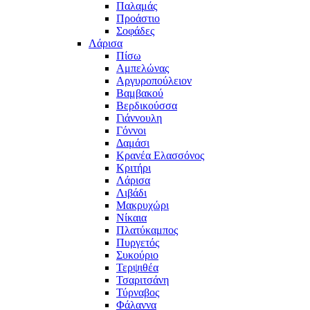
Παλαμάς
Προάστιο
Σοφάδες
Λάρισα
Πίσω
Αμπελώνας
Αργυροπούλειον
Βαμβακού
Βερδικούσσα
Γιάννουλη
Γόννοι
Δαμάσι
Κρανέα Ελασσόνος
Κριτήρι
Λάρισα
Λιβάδι
Μακρυχώρι
Νίκαια
Πλατύκαμπος
Πυργετός
Συκούριο
Τερψιθέα
Τσαριτσάνη
Τύρναβος
Φάλαννα