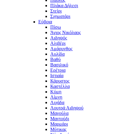
Παύλος
Πλάκα Δήλεσι
Στείρι
Σχηματάρι
Εύβοια
Πίσω
Άγιος Νικόλαος
Αιδηψός
Αλιβέρι
Αμάρυνθος
Αυλίδα
Βαθύ
Βασιλικό
Ερέτρια
Ιστιαία
Κάρυστος
Καστέλλα
Κύμη
Λίμνη
Λιχάδα
Λουτρά Αιδηψού
Μαγούλα
Μαντούδι
Μαρμάρι
Μύτικας