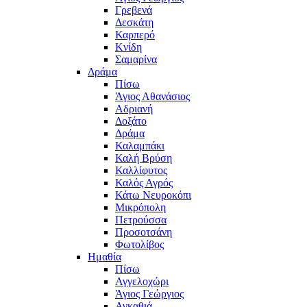
Γρεβενά
Δεσκάτη
Καρπερό
Κνίδη
Σαμαρίνα
Δράμα
Πίσω
Άγιος Αθανάσιος
Αδριανή
Δοξάτο
Δράμα
Καλαμπάκι
Καλή Βρύση
Καλλίφυτος
Καλός Αγρός
Κάτω Νευροκόπι
Μικρόπολη
Πετρούσσα
Προσοτσάνη
Φωτολίβος
Ημαθία
Πίσω
Αγγελοχώρι
Άγιος Γεώργιος
Αγκαθιά