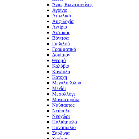
Άγιος Κωνσταντίνος
Αγρίνιο
Αιτωλικό
Αμφιλοχία
Αντίριο
Αστακός
Βόνιτσα
Γαβαλού
Γραμματικό
Δοκίμιον
Θερμό
Καλύβια
Κανδήλα
Κατοχή
Μεγάλη Χώρα
Μενίδι
Μεσολλόγι
Μοναστηράκι
Ναύπακτος
Νεάπολη
Νεοχώρι
Παλιάμπελα
Παναιτώλιο
Σαρδίνια
Στράτος