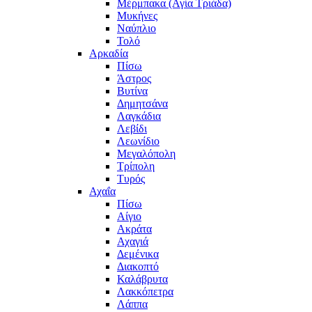
Μέρμπακα (Αγία Τριάδα)
Μυκήνες
Ναύπλιο
Τολό
Αρκαδία
Πίσω
Άστρος
Βυτίνα
Δημητσάνα
Λαγκάδια
Λεβίδι
Λεωνίδιο
Μεγαλόπολη
Τρίπολη
Τυρός
Αχαΐα
Πίσω
Αίγιο
Ακράτα
Αχαγιά
Δεμένικα
Διακοπτό
Καλάβρυτα
Λακκόπετρα
Λάππα