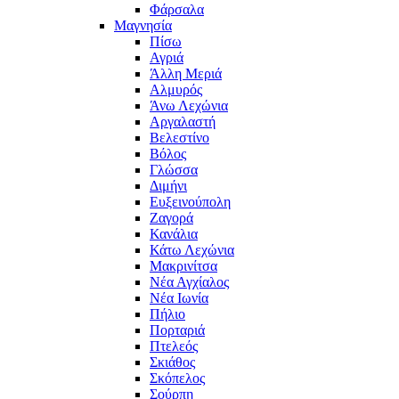
Φάρσαλα
Μαγνησία
Πίσω
Αγριά
Άλλη Μεριά
Αλμυρός
Άνω Λεχώνια
Αργαλαστή
Βελεστίνο
Βόλος
Γλώσσα
Διμήνι
Ευξεινούπολη
Ζαγορά
Κανάλια
Κάτω Λεχώνια
Μακρινίτσα
Νέα Αγχίαλος
Νέα Ιωνία
Πήλιο
Πορταριά
Πτελεός
Σκιάθος
Σκόπελος
Σούρπη