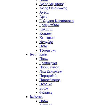
Άγιος Δημήτριος
Άγιος Σπυρίδωνας
Ανέζα
Άρτα
Γεώργιου Καραϊσκάκη
Γραμμενίτσα
Καλαμιά
Κομπότι
Κωστακιοί
Νεοχώρι
Πέτα
Τζουμέρκα
Θεσπρωτία
Πίσω
Γραικοχώρι
Ηγουμενίτσα
Νέα Σελεύκεια
Παραμυθιά
Παραπόταμος
Πέρδικα
Σούλι
Φιλιάτες
Ιωάννινα
Πίσω