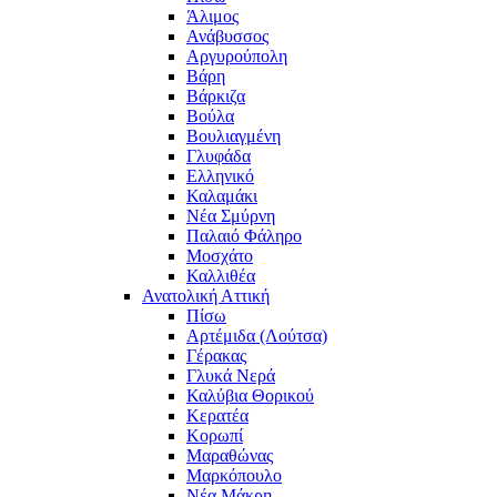
Άλιμος
Ανάβυσσος
Αργυρούπολη
Βάρη
Βάρκιζα
Βούλα
Βουλιαγμένη
Γλυφάδα
Ελληνικό
Καλαμάκι
Νέα Σμύρνη
Παλαιό Φάληρο
Μοσχάτο
Καλλιθέα
Ανατολική Αττική
Πίσω
Αρτέμιδα (Λούτσα)
Γέρακας
Γλυκά Νερά
Καλύβια Θορικού
Κερατέα
Κορωπί
Μαραθώνας
Μαρκόπουλο
Νέα Μάκρη