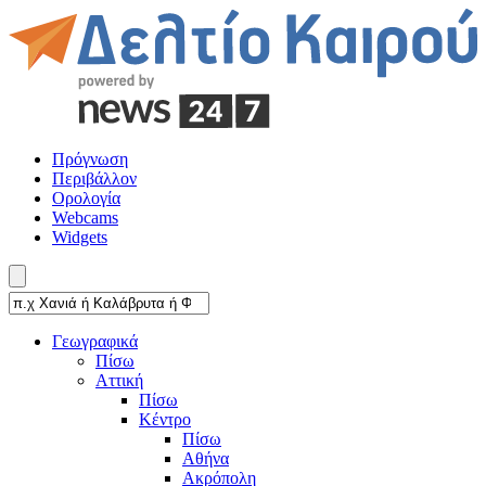
Πρόγνωση
Περιβάλλον
Ορολογία
Webcams
Widgets
Γεωγραφικά
Πίσω
Αττική
Πίσω
Κέντρο
Πίσω
Αθήνα
Ακρόπολη