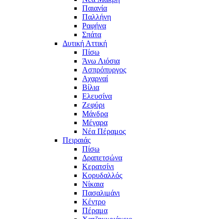
Παιανία
Παλλήνη
Ραφήνα
Σπάτα
Δυτική Αττική
Πίσω
Άνω Λιόσια
Ασπρόπυργος
Αχαρναί
Βίλια
Ελευσίνα
Ζεφύρι
Μάνδρα
Μέγαρα
Νέα Πέραμος
Πειραιάς
Πίσω
Δραπετσώνα
Κερατσίνι
Κορυδαλλός
Νίκαια
Πασαλιμάνι
Κέντρο
Πέραμα