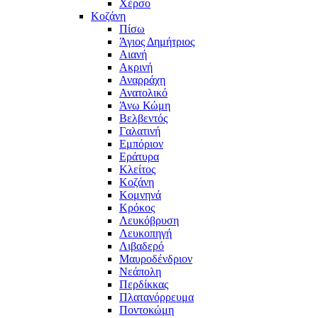
Χέρσο
Κοζάνη
Πίσω
Άγιος Δημήτριος
Αιανή
Ακρινή
Αναρράχη
Ανατολικό
Άνω Κώμη
Βελβεντός
Γαλατινή
Εμπόριον
Εράτυρα
Κλείτος
Κοζάνη
Κομνηνά
Κρόκος
Λευκόβρυση
Λευκοπηγή
Λιβαδερό
Μαυροδένδριον
Νεάπολη
Περδίκκας
Πλατανόρρευμα
Ποντοκώμη