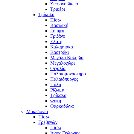
Στεφανοβίκειο
Τρικέρι
Τρίκαλα
Πίσω
Βασιλική
Γόμφοι
Γριζάνο
Ελάτη
Καλαμπάκα
Καστράκι
Μεγάλα Καλύβια
Μεγαλοχώρι
Οιχαλία
Παλαιομονάστηρο
Παλαιόπυργος
Πύλη
Ρίζωμα
Τρίκαλα
Φήκη
Φαρκαδώνα
Μακεδονία
Πίσω
Γρεβενών
Πίσω
Άγιος Γεώργιος