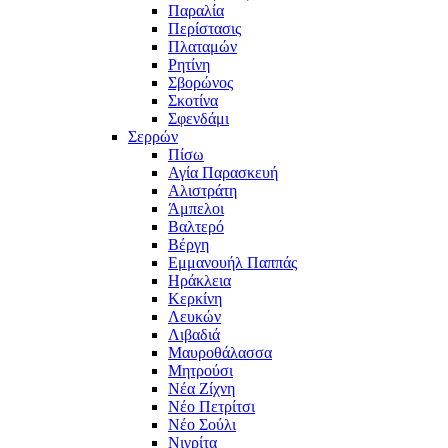
Παραλία
Περίστασις
Πλαταμών
Ρητίνη
Σβορώνος
Σκοτίνα
Σφενδάμι
Σερρών
Πίσω
Αγία Παρασκευή
Αλιστράτη
Άμπελοι
Βαλτερό
Βέργη
Εμμανουήλ Παππάς
Ηράκλεια
Κερκίνη
Λευκών
Λιβαδιά
Μαυροθάλασσα
Μητρούσι
Νέα Ζίχνη
Νέο Πετρίτσι
Νέο Σούλι
Νιγρίτα