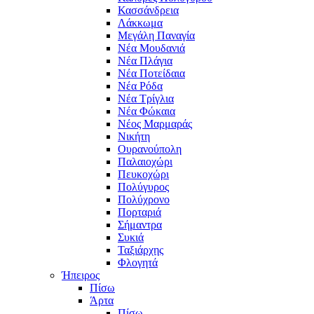
Κασσάνδρεια
Λάκκωμα
Μεγάλη Παναγία
Νέα Μουδανιά
Νέα Πλάγια
Νέα Ποτείδαια
Νέα Ρόδα
Νέα Τρίγλια
Νέα Φώκαια
Νέος Μαρμαράς
Νικήτη
Ουρανούπολη
Παλαιοχώρι
Πευκοχώρι
Πολύγυρος
Πολύχρονο
Πορταριά
Σήμαντρα
Συκιά
Ταξιάρχης
Φλογητά
Ήπειρος
Πίσω
Άρτα
Πίσω