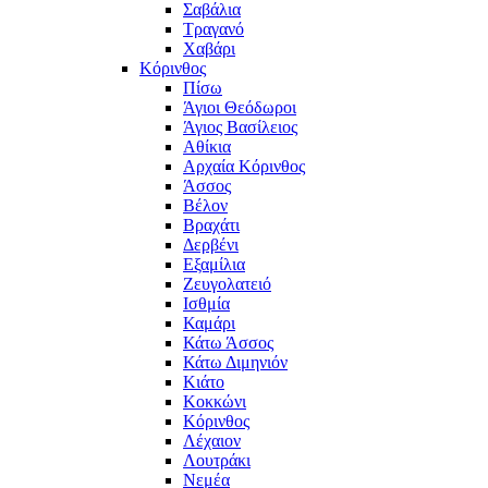
Σαβάλια
Τραγανό
Χαβάρι
Κόρινθος
Πίσω
Άγιοι Θεόδωροι
Άγιος Βασίλειος
Αθίκια
Αρχαία Κόρινθος
Άσσος
Βέλον
Βραχάτι
Δερβένι
Εξαμίλια
Ζευγολατειό
Ισθμία
Καμάρι
Κάτω Άσσος
Κάτω Διμηνιόν
Κιάτο
Κοκκώνι
Κόρινθος
Λέχαιον
Λουτράκι
Νεμέα