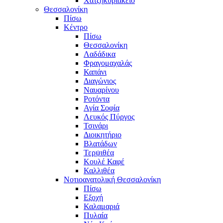
Χατζηκυριάκειο
Θεσσαλονίκη
Πίσω
Κέντρο
Πίσω
Θεσσαλονίκη
Λαδάδικα
Φραγομαχαλάς
Καπάνι
Διαγώνιος
Ναυαρίνου
Ροτόντα
Αγία Σοφία
Λευκός Πύργος
Τσινάρι
Διοικητήριο
Βλατάδων
Τερψιθέα
Κουλέ Καφέ
Καλλιθέα
Νοτιοανατολική Θεσσαλονίκη
Πίσω
Εξοχή
Καλαμαριά
Πυλαία