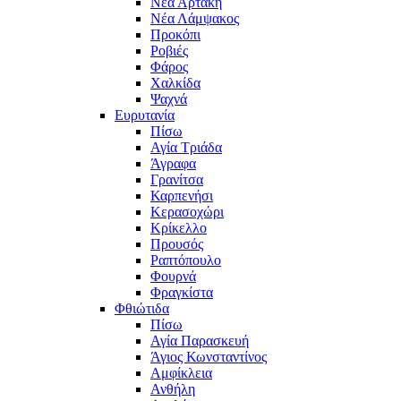
Νέα Αρτάκη
Νέα Λάμψακος
Προκόπι
Ροβιές
Φάρος
Χαλκίδα
Ψαχνά
Ευρυτανία
Πίσω
Αγία Τριάδα
Άγραφα
Γρανίτσα
Καρπενήσι
Κερασοχώρι
Κρίκελλο
Προυσός
Ραπτόπουλο
Φουρνά
Φραγκίστα
Φθιώτιδα
Πίσω
Αγία Παρασκευή
Άγιος Κωνσταντίνος
Αμφίκλεια
Ανθήλη