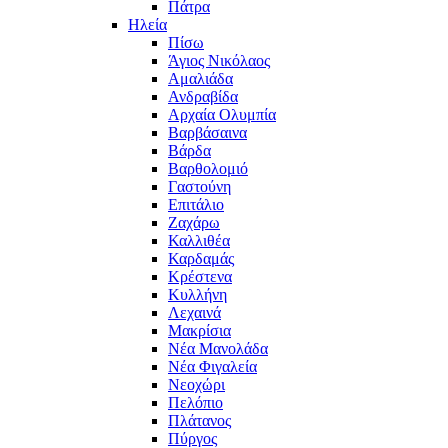
Πάτρα
Ηλεία
Πίσω
Άγιος Νικόλαος
Αμαλιάδα
Ανδραβίδα
Αρχαία Ολυμπία
Βαρβάσαινα
Βάρδα
Βαρθολομιό
Γαστούνη
Επιτάλιο
Ζαχάρω
Καλλιθέα
Καρδαμάς
Κρέστενα
Κυλλήνη
Λεχαινά
Μακρίσια
Νέα Μανολάδα
Νέα Φιγαλεία
Νεοχώρι
Πελόπιο
Πλάτανος
Πύργος