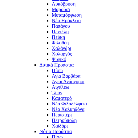
Λυκόβρυση
Μαρούσι
Μεταμόρφωση
Νέο Ηράκλειο
Παπάγου
Πεντέλη
Πεύκη
Φιλοθέη
Χαλάνδρι
Χολαργός
Ψυχικό
Δυτικά Προάστια
Πίσω
Αγία Βαρβάρα
Άγιοι Ανάργυροι
Αιγάλεω
Ίλιον
Καματερό
Νέα Φιλαδέλφεια
Νέα Χαλκηδόνα
Περιστέρι
Πετρούπολη
Χαϊδάρι
Νότια Προάστια
Πίσω