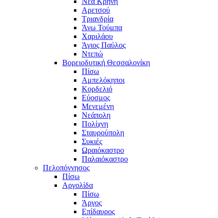
Νέα Κρήνη
Αρετσού
Τριανδρία
Άνω Τούμπα
Χαριλάου
Άγιος Παύλος
Ντεπώ
Βορειοδυτική Θεσσαλονίκη
Πίσω
Αμπελόκηποι
Κορδελιό
Εύοσμος
Μενεμένη
Νεάπολη
Πολίχνη
Σταυρούπολη
Συκιές
Ωραιόκαστρο
Παλαιόκαστρο
Πελοπόννησος
Πίσω
Αργολίδα
Πίσω
Άργος
Επίδαυρος