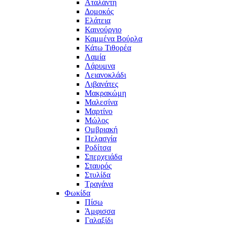
Αταλάντη
Δομοκός
Ελάτεια
Καινούργιο
Καμμένα Βούρλα
Κάτω Τιθορέα
Λαμία
Λάρυμνα
Λειανοκλάδι
Λιβανάτες
Μακρακώμη
Μαλεσίνα
Μαρτίνο
Μώλος
Ομβριακή
Πελασγία
Ροδίτσα
Σπερχειάδα
Σταυρός
Στυλίδα
Τραγάνα
Φωκίδα
Πίσω
Άμφισσα
Γαλαξίδι