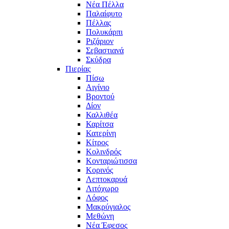
Νέα Πέλλα
Παλαίφυτο
Πέλλας
Πολυκάρπι
Ριζάριον
Σεβαστιανά
Σκύδρα
Πιερίας
Πίσω
Αιγίνιο
Βροντού
Δίον
Καλλιθέα
Καρίτσα
Κατερίνη
Κίτρος
Κολινδρός
Κονταριώτισσα
Κορινός
Λεπτοκαρυά
Λιτόχωρο
Λόφος
Μακρύγιαλος
Μεθώνη
Νέα Έφεσος