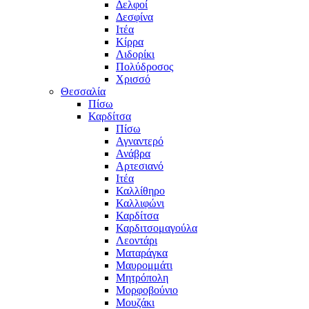
Δελφοί
Δεσφίνα
Ιτέα
Κίρρα
Λιδορίκι
Πολύδροσος
Χρισσό
Θεσσαλία
Πίσω
Καρδίτσα
Πίσω
Αγναντερό
Ανάβρα
Αρτεσιανό
Ιτέα
Καλλίθηρο
Καλλιφώνι
Καρδίτσα
Καρδιτσομαγούλα
Λεοντάρι
Ματαράγκα
Μαυρομμάτι
Μητρόπολη
Μορφοβούνιο
Μουζάκι