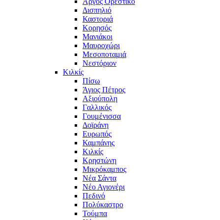
Άργος Ορεστικό
Δισπηλιό
Καστοριά
Κορησός
Μανιάκοι
Μαυροχώρι
Μεσοποταμιά
Νεστόριον
Κιλκίς
Πίσω
Άγιος Πέτρος
Αξιούπολη
Γαλλικός
Γουμένισσα
Δοϊράνη
Ευρωπός
Καμπάνης
Κιλκίς
Κρηστώνη
Μικρόκαμπος
Νέα Σάντα
Νέο Αγιονέρι
Πεδινό
Πολύκαστρο
Τούμπα