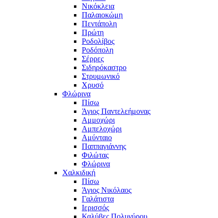
Νικόκλεια
Παλαιοκώμη
Πεντάπολη
Πρώτη
Ροδολίβος
Ροδόπολη
Σέρρες
Σιδηρόκαστρο
Στρυμωνικό
Χρυσό
Φλώρινα
Πίσω
Άγιος Παντελεήμονας
Αμμοχώρι
Αμπελοχώρι
Αμύνταιο
Παππαγιάννης
Φιλώτας
Φλώρινα
Χαλκιδική
Πίσω
Άγιος Νικόλαος
Γαλάτιστα
Ιερισσός
Καλύβες Πολυγύρου