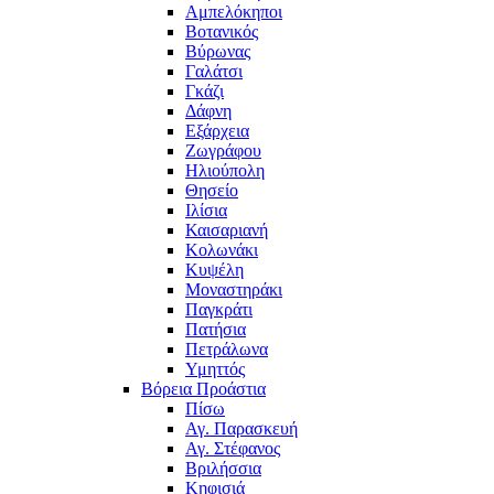
Αμπελόκηποι
Βοτανικός
Βύρωνας
Γαλάτσι
Γκάζι
Δάφνη
Εξάρχεια
Ζωγράφου
Ηλιούπολη
Θησείο
Ιλίσια
Καισαριανή
Κολωνάκι
Κυψέλη
Μοναστηράκι
Παγκράτι
Πατήσια
Πετράλωνα
Υμηττός
Βόρεια Προάστια
Πίσω
Αγ. Παρασκευή
Αγ. Στέφανος
Βριλήσσια
Κηφισιά