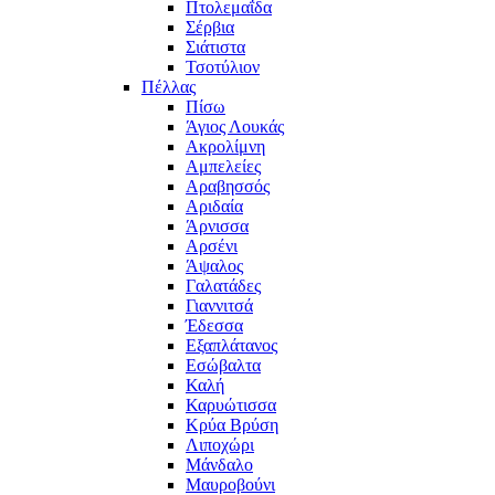
Πτολεμαΐδα
Σέρβια
Σιάτιστα
Τσοτύλιον
Πέλλας
Πίσω
Άγιος Λουκάς
Ακρολίμνη
Αμπελείες
Αραβησσός
Αριδαία
Άρνισσα
Αρσένι
Άψαλος
Γαλατάδες
Γιαννιτσά
Έδεσσα
Εξαπλάτανος
Εσώβαλτα
Καλή
Καρυώτισσα
Κρύα Βρύση
Λιποχώρι
Μάνδαλο
Μαυροβούνι