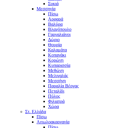
Συκιά
Μεσσηνία
Πίσω
Αρφαρά
Βαλύρα
Βλαχόπουλο
Γαργαλιάνοι
Δώριο
Θουρία
Καλαμάτα
Κοπανάκι
Κορώνη
Κυπαρισσία
Μεθώνη
Μελιγαλάς
Μεσσήνη
Παραλία Βέργας
Πεταλίδι
Πύλος
Φιλιατρά
Χώρα
Στ. Ελλάδα
Πίσω
Αιτωλοακαρνανία
Πίσω