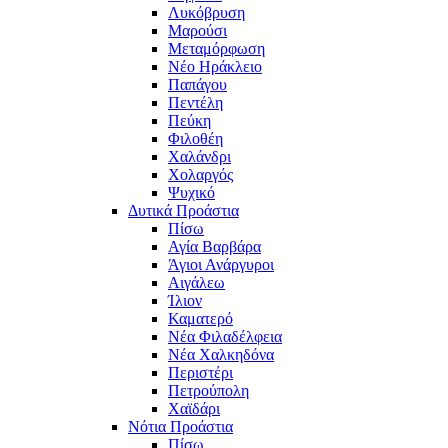
Λυκόβρυση
Μαρούσι
Μεταμόρφωση
Νέο Ηράκλειο
Παπάγου
Πεντέλη
Πεύκη
Φιλοθέη
Χαλάνδρι
Χολαργός
Ψυχικό
Δυτικά Προάστια
Πίσω
Αγία Βαρβάρα
Άγιοι Ανάργυροι
Αιγάλεω
Ίλιον
Καματερό
Νέα Φιλαδέλφεια
Νέα Χαλκηδόνα
Περιστέρι
Πετρούπολη
Χαϊδάρι
Νότια Προάστια
Πίσω