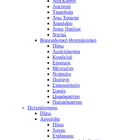
Νέα Κρήνη
Αρετσού
Τριανδρία
Άνω Τούμπα
Χαριλάου
Άγιος Παύλος
Ντεπώ
Βορειοδυτική Θεσσαλονίκη
Πίσω
Αμπελόκηποι
Κορδελιό
Εύοσμος
Μενεμένη
Νεάπολη
Πολίχνη
Σταυρούπολη
Συκιές
Ωραιόκαστρο
Παλαιόκαστρο
Πελοπόννησος
Πίσω
Αργολίδα
Πίσω
Άργος
Επίδαυρος