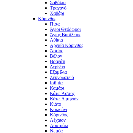
Σαβάλια
Τραγανό
Χαβάρι
Κόρινθος
Πίσω
Άγιοι Θεόδωροι
Άγιος Βασίλειος
Αθίκια
Αρχαία Κόρινθος
Άσσος
Βέλον
Βραχάτι
Δερβένι
Εξαμίλια
Ζευγολατειό
Ισθμία
Καμάρι
Κάτω Άσσος
Κάτω Διμηνιόν
Κιάτο
Κοκκώνι
Κόρινθος
Λέχαιον
Λουτράκι
Νεμέα