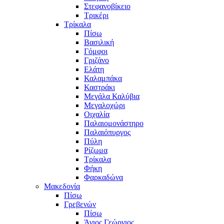
Στεφανοβίκειο
Τρικέρι
Τρίκαλα
Πίσω
Βασιλική
Γόμφοι
Γριζάνο
Ελάτη
Καλαμπάκα
Καστράκι
Μεγάλα Καλύβια
Μεγαλοχώρι
Οιχαλία
Παλαιομονάστηρο
Παλαιόπυργος
Πύλη
Ρίζωμα
Τρίκαλα
Φήκη
Φαρκαδώνα
Μακεδονία
Πίσω
Γρεβενών
Πίσω
Άγιος Γεώργιος