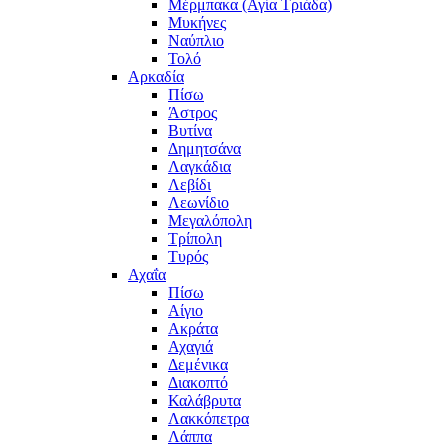
Μέρμπακα (Αγία Τριάδα)
Μυκήνες
Ναύπλιο
Τολό
Αρκαδία
Πίσω
Άστρος
Βυτίνα
Δημητσάνα
Λαγκάδια
Λεβίδι
Λεωνίδιο
Μεγαλόπολη
Τρίπολη
Τυρός
Αχαΐα
Πίσω
Αίγιο
Ακράτα
Αχαγιά
Δεμένικα
Διακοπτό
Καλάβρυτα
Λακκόπετρα
Λάππα