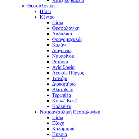
Χατζηκυριάκειο
Θεσσαλονίκη
Πίσω
Κέντρο
Πίσω
Θεσσαλονίκη
Λαδάδικα
Φραγομαχαλάς
Καπάνι
Διαγώνιος
Ναυαρίνου
Ροτόντα
Αγία Σοφία
Λευκός Πύργος
Τσινάρι
Διοικητήριο
Βλατάδων
Τερψιθέα
Κουλέ Καφέ
Καλλιθέα
Νοτιοανατολική Θεσσαλονίκη
Πίσω
Εξοχή
Καλαμαριά
Πυλαία