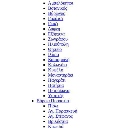
Αμπελόκηποι
Βοτανικός
Βύρωνας
Γαλάτσι
Γκάζι
Δάφνη
Εξάρχεια
Ζωγράφου
Ηλιούπολη
Θησείο
Ιλίσια
Καισαριανή
Κολωνάκι
Κυψέλη
Μοναστηράκι
Παγκράτι
Πατήσια
Πετράλωνα
Υμηττός
Βόρεια Προάστια
Πίσω
Αγ. Παρασκευή
Αγ. Στέφανος
Βριλήσσια
Κηφισιά