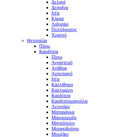
Δελφοί
Δεσφίνα
Ιτέα
Κίρρα
Λιδορίκι
Πολύδροσος
Χρισσό
Θεσσαλία
Πίσω
Καρδίτσα
Πίσω
Αγναντερό
Ανάβρα
Αρτεσιανό
Ιτέα
Καλλίθηρο
Καλλιφώνι
Καρδίτσα
Καρδιτσομαγούλα
Λεοντάρι
Ματαράγκα
Μαυρομμάτι
Μητρόπολη
Μορφοβούνιο
Μουζάκι