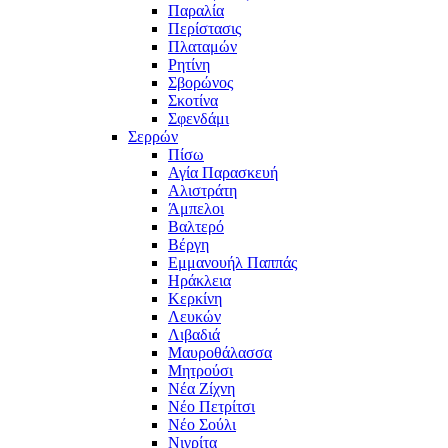
Παραλία
Περίστασις
Πλαταμών
Ρητίνη
Σβορώνος
Σκοτίνα
Σφενδάμι
Σερρών
Πίσω
Αγία Παρασκευή
Αλιστράτη
Άμπελοι
Βαλτερό
Βέργη
Εμμανουήλ Παππάς
Ηράκλεια
Κερκίνη
Λευκών
Λιβαδιά
Μαυροθάλασσα
Μητρούσι
Νέα Ζίχνη
Νέο Πετρίτσι
Νέο Σούλι
Νιγρίτα