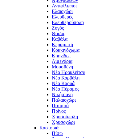
Αμυγδαλεών
Αντιφίλιπποι
Ελαιοχώρι
Ελευθερές
Ελευθερούπολη
Ζυγός
Θάσος
Καβάλα
Κεραμωτή
Κοκκινόχωμα
Κρηνίδες
Λιμενάρια
Μουσθένη
Νέα Ηρακλείτσα
Νέα Καρβάλη
Νέα Καρυά
Νέα Πέραμος
Νικήσιανη
Παλαιοχώρι
Ποταμιά
Πρίνος
Χρυσούπολη
Χρυσοχώρι
Καστοριά
Πίσω