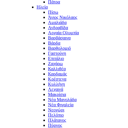
Πάτρα
Ηλεία
Πίσω
Άγιος Νικόλαος
Αμαλιάδα
Ανδραβίδα
Αρχαία Ολυμπία
Βαρβάσαινα
Βάρδα
Βαρθολομιό
Γαστούνη
Επιτάλιο
Ζαχάρω
Καλλιθέα
Καρδαμάς
Κρέστενα
Κυλλήνη
Λεχαινά
Μακρίσια
Νέα Μανολάδα
Νέα Φιγαλεία
Νεοχώρι
Πελόπιο
Πλάτανος
Πύργος