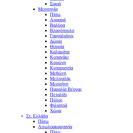
Συκιά
Μεσσηνία
Πίσω
Αρφαρά
Βαλύρα
Βλαχόπουλο
Γαργαλιάνοι
Δώριο
Θουρία
Καλαμάτα
Κοπανάκι
Κορώνη
Κυπαρισσία
Μεθώνη
Μελιγαλάς
Μεσσήνη
Παραλία Βέργας
Πεταλίδι
Πύλος
Φιλιατρά
Χώρα
Στ. Ελλάδα
Πίσω
Αιτωλοακαρνανία
Πίσω