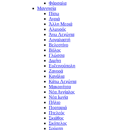
Φάρσαλα
Μαγνησία
Πίσω
Αγριά
Άλλη Μεριά
Αλμυρός
Άνω Λεχώνια
Αργαλαστή
Βελεστίνο
Βόλος
Γλώσσα
Διμήνι
Ευξεινούπολη
Ζαγορά
Κανάλια
Κάτω Λεχώνια
Μακρινίτσα
Νέα Αγχίαλος
Νέα Ιωνία
Πήλιο
Πορταριά
Πτελεός
Σκιάθος
Σκόπελος
Σούρπη