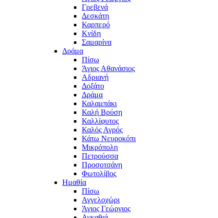
Γρεβενά
Δεσκάτη
Καρπερό
Κνίδη
Σαμαρίνα
Δράμα
Πίσω
Άγιος Αθανάσιος
Αδριανή
Δοξάτο
Δράμα
Καλαμπάκι
Καλή Βρύση
Καλλίφυτος
Καλός Αγρός
Κάτω Νευροκόπι
Μικρόπολη
Πετρούσσα
Προσοτσάνη
Φωτολίβος
Ημαθία
Πίσω
Αγγελοχώρι
Άγιος Γεώργιος
Αγκαθιά