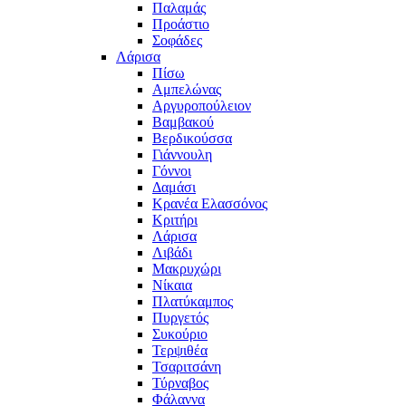
Παλαμάς
Προάστιο
Σοφάδες
Λάρισα
Πίσω
Αμπελώνας
Αργυροπούλειον
Βαμβακού
Βερδικούσσα
Γιάννουλη
Γόννοι
Δαμάσι
Κρανέα Ελασσόνος
Κριτήρι
Λάρισα
Λιβάδι
Μακρυχώρι
Νίκαια
Πλατύκαμπος
Πυργετός
Συκούριο
Τερψιθέα
Τσαριτσάνη
Τύρναβος
Φάλαννα