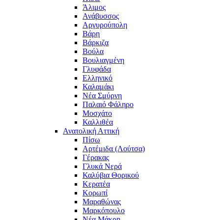
Άλιμος
Ανάβυσσος
Αργυρούπολη
Βάρη
Βάρκιζα
Βούλα
Βουλιαγμένη
Γλυφάδα
Ελληνικό
Καλαμάκι
Νέα Σμύρνη
Παλαιό Φάληρο
Μοσχάτο
Καλλιθέα
Ανατολική Αττική
Πίσω
Αρτέμιδα (Λούτσα)
Γέρακας
Γλυκά Νερά
Καλύβια Θορικού
Κερατέα
Κορωπί
Μαραθώνας
Μαρκόπουλο
Νέα Μάκρη