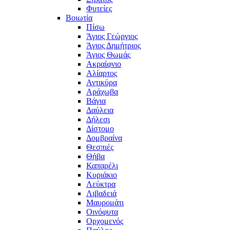
Φυτείες
Βοιωτία
Πίσω
Άγιος Γεώργιος
Άγιος Δημήτριος
Άγιος Θωμάς
Ακραίφνιο
Αλίαρτος
Αντικύρα
Αράχωβα
Βάγια
Δαύλεια
Δήλεσι
Δίστομο
Δομβραίνα
Θεσπιές
Θήβα
Καπαρέλι
Κυριάκιο
Λεύκτρα
Λιβαδειά
Μαυρομάτι
Οινόφυτα
Ορχομενός