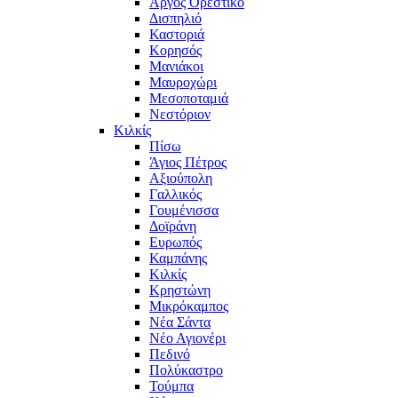
Άργος Ορεστικό
Δισπηλιό
Καστοριά
Κορησός
Μανιάκοι
Μαυροχώρι
Μεσοποταμιά
Νεστόριον
Κιλκίς
Πίσω
Άγιος Πέτρος
Αξιούπολη
Γαλλικός
Γουμένισσα
Δοϊράνη
Ευρωπός
Καμπάνης
Κιλκίς
Κρηστώνη
Μικρόκαμπος
Νέα Σάντα
Νέο Αγιονέρι
Πεδινό
Πολύκαστρο
Τούμπα