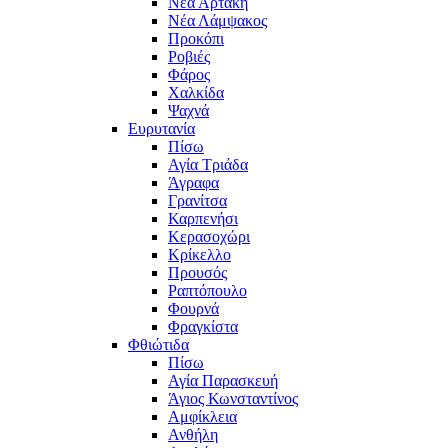
Νέα Αρτάκη
Νέα Λάμψακος
Προκόπι
Ροβιές
Φάρος
Χαλκίδα
Ψαχνά
Ευρυτανία
Πίσω
Αγία Τριάδα
Άγραφα
Γρανίτσα
Καρπενήσι
Κερασοχώρι
Κρίκελλο
Προυσός
Ραπτόπουλο
Φουρνά
Φραγκίστα
Φθιώτιδα
Πίσω
Αγία Παρασκευή
Άγιος Κωνσταντίνος
Αμφίκλεια
Ανθήλη