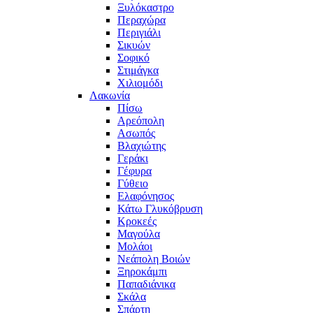
Ξυλόκαστρο
Περαχώρα
Περιγιάλι
Σικυών
Σοφικό
Στιμάγκα
Χιλιομόδι
Λακωνία
Πίσω
Αρεόπολη
Ασωπός
Βλαχιώτης
Γεράκι
Γέφυρα
Γύθειο
Ελαφόνησος
Κάτω Γλυκόβρυση
Κροκεές
Μαγούλα
Μολάοι
Νεάπολη Βοιών
Ξηροκάμπι
Παπαδιάνικα
Σκάλα
Σπάρτη