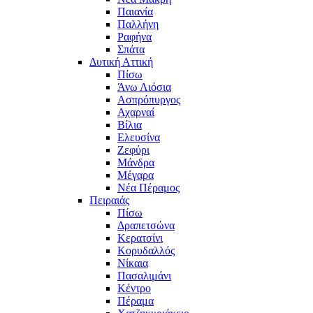
Παιανία
Παλλήνη
Ραφήνα
Σπάτα
Δυτική Αττική
Πίσω
Άνω Λιόσια
Ασπρόπυργος
Αχαρναί
Βίλια
Ελευσίνα
Ζεφύρι
Μάνδρα
Μέγαρα
Νέα Πέραμος
Πειραιάς
Πίσω
Δραπετσώνα
Κερατσίνι
Κορυδαλλός
Νίκαια
Πασαλιμάνι
Κέντρο
Πέραμα