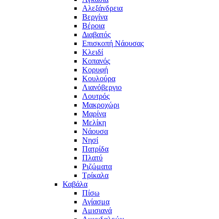
Αλεξάνδρεια
Βεργίνα
Βέροια
Διαβατός
Επισκοπή Νάουσας
Κλειδί
Κοπανός
Κορυφή
Κουλούρα
Λιανόβεργιο
Λουτρός
Μακροχώρι
Μαρίνα
Μελίκη
Νάουσα
Νησί
Πατρίδα
Πλατύ
Ριζώματα
Τρίκαλα
Καβάλα
Πίσω
Αγίασμα
Αμισιανά