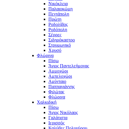
Νικόκλεια
Παλαιοκώμη
Πεντάπολη
Πρώτη
Ροδολίβος
Ροδόπολη
Σέρρες
Σιδηρόκαστρο
Στρυμωνικό
Χρυσό
Φλώρινα
Πίσω
Άγιος Παντελεήμονας
Αμμοχώρι
Αμπελοχώρι
Αμύνταιο
Παππαγιάννης
Φιλώτας
Φλώρινα
Χαλκιδική
Πίσω
Άγιος Νικόλαος
Γαλάτιστα
Ιερισσός
Καλύβες Πολυγύρου