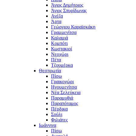
Άγιος Δημήτριος
Άγιος Σπυρίδωνας
Ανέζα
Άρτα
Γεώργιου Καραϊσκάκη
Γραμμενίτσα
Καλαμιά
Κομπότι
Κωστακιοί
Νεοχώρι
Πέτα
Τζουμέρκα
Θεσπρωτία
Πίσω
Γραικοχώρι
Ηγουμενίτσα
Νέα Σελεύκεια
Παραμυθιά
Παραπόταμος
Πέρδικα
Σούλι
Φιλιάτες
Ιωάννινα
Πίσω