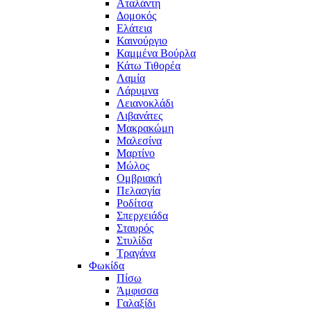
Αταλάντη
Δομοκός
Ελάτεια
Καινούργιο
Καμμένα Βούρλα
Κάτω Τιθορέα
Λαμία
Λάρυμνα
Λειανοκλάδι
Λιβανάτες
Μακρακώμη
Μαλεσίνα
Μαρτίνο
Μώλος
Ομβριακή
Πελασγία
Ροδίτσα
Σπερχειάδα
Σταυρός
Στυλίδα
Τραγάνα
Φωκίδα
Πίσω
Άμφισσα
Γαλαξίδι