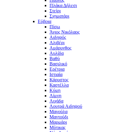
Παύλος
Πλάκα Δήλεσι
Στείρι
Σχηματάρι
Εύβοια
Πίσω
Άγιος Νικόλαος
Αιδηψός
Αλιβέρι
Αμάρυνθος
Αυλίδα
Βαθύ
Βασιλικό
Ερέτρια
Ιστιαία
Κάρυστος
Καστέλλα
Κύμη
Λίμνη
Λιχάδα
Λουτρά Αιδηψού
Μαγούλα
Μαντούδι
Μαρμάρι
Μύτικας