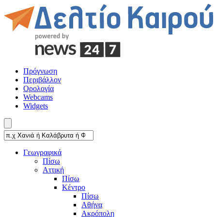
Πρόγνωση
Περιβάλλον
Ορολογία
Webcams
Widgets
Γεωγραφικά
Πίσω
Αττική
Πίσω
Κέντρο
Πίσω
Αθήνα
Ακρόπολη