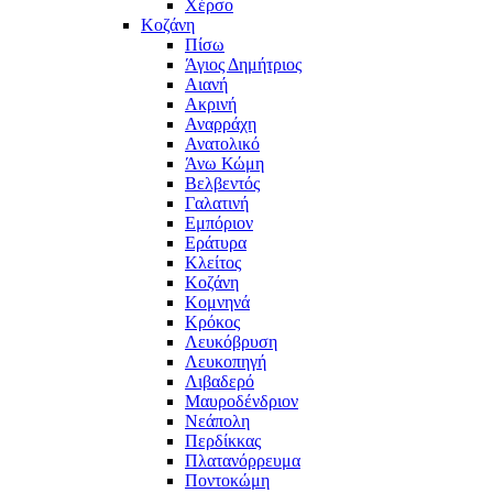
Χέρσο
Κοζάνη
Πίσω
Άγιος Δημήτριος
Αιανή
Ακρινή
Αναρράχη
Ανατολικό
Άνω Κώμη
Βελβεντός
Γαλατινή
Εμπόριον
Εράτυρα
Κλείτος
Κοζάνη
Κομνηνά
Κρόκος
Λευκόβρυση
Λευκοπηγή
Λιβαδερό
Μαυροδένδριον
Νεάπολη
Περδίκκας
Πλατανόρρευμα
Ποντοκώμη