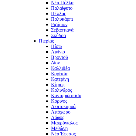
Νέα Πέλλα
Παλαίφυτο
Πέλλας
Πολυκάρπι
Ριζάριον
Σεβαστιανά
Σκύδρα
Πιερίας
Πίσω
Αιγίνιο
Βροντού
Δίον
Καλλιθέα
Καρίτσα
Κατερίνη
Κίτρος
Κολινδρός
Κονταριώτισσα
Κορινός
Λεπτοκαρυά
Λιτόχωρο
Λόφος
Μακρύγιαλος
Μεθώνη
Νέα Έφεσος