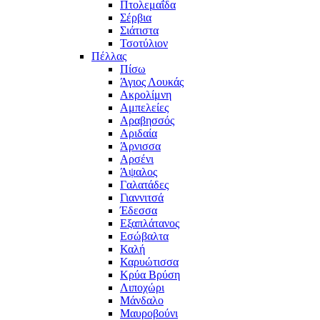
Πτολεμαΐδα
Σέρβια
Σιάτιστα
Τσοτύλιον
Πέλλας
Πίσω
Άγιος Λουκάς
Ακρολίμνη
Αμπελείες
Αραβησσός
Αριδαία
Άρνισσα
Αρσένι
Άψαλος
Γαλατάδες
Γιαννιτσά
Έδεσσα
Εξαπλάτανος
Εσώβαλτα
Καλή
Καρυώτισσα
Κρύα Βρύση
Λιποχώρι
Μάνδαλο
Μαυροβούνι