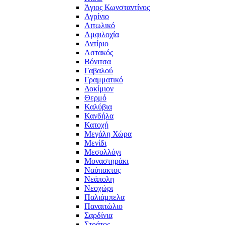
Άγιος Κωνσταντίνος
Αγρίνιο
Αιτωλικό
Αμφιλοχία
Αντίριο
Αστακός
Βόνιτσα
Γαβαλού
Γραμματικό
Δοκίμιον
Θερμό
Καλύβια
Κανδήλα
Κατοχή
Μεγάλη Χώρα
Μενίδι
Μεσολλόγι
Μοναστηράκι
Ναύπακτος
Νεάπολη
Νεοχώρι
Παλιάμπελα
Παναιτώλιο
Σαρδίνια
Στράτος