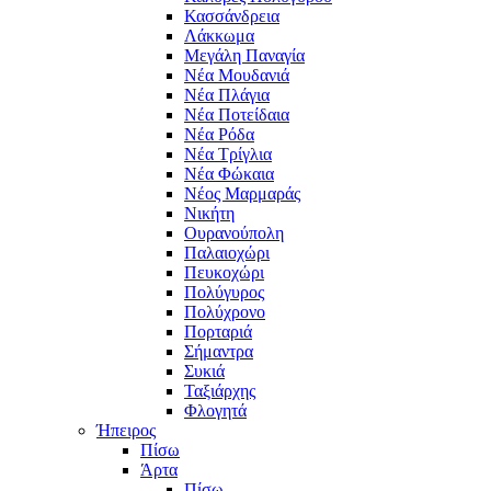
Κασσάνδρεια
Λάκκωμα
Μεγάλη Παναγία
Νέα Μουδανιά
Νέα Πλάγια
Νέα Ποτείδαια
Νέα Ρόδα
Νέα Τρίγλια
Νέα Φώκαια
Νέος Μαρμαράς
Νικήτη
Ουρανούπολη
Παλαιοχώρι
Πευκοχώρι
Πολύγυρος
Πολύχρονο
Πορταριά
Σήμαντρα
Συκιά
Ταξιάρχης
Φλογητά
Ήπειρος
Πίσω
Άρτα
Πίσω