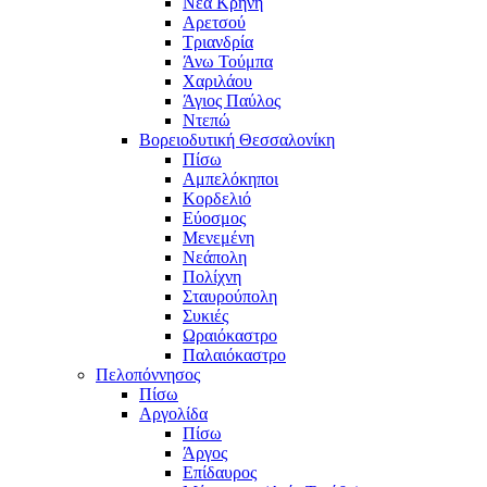
Νέα Κρήνη
Αρετσού
Τριανδρία
Άνω Τούμπα
Χαριλάου
Άγιος Παύλος
Ντεπώ
Βορειοδυτική Θεσσαλονίκη
Πίσω
Αμπελόκηποι
Κορδελιό
Εύοσμος
Μενεμένη
Νεάπολη
Πολίχνη
Σταυρούπολη
Συκιές
Ωραιόκαστρο
Παλαιόκαστρο
Πελοπόννησος
Πίσω
Αργολίδα
Πίσω
Άργος
Επίδαυρος