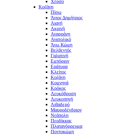
Χέρσο
Κοζάνη
Πίσω
Άγιος Δημήτριος
Αιανή
Ακρινή
Αναρράχη
Ανατολικό
Άνω Κώμη
Βελβεντός
Γαλατινή
Εμπόριον
Εράτυρα
Κλείτος
Κοζάνη
Κομνηνά
Κρόκος
Λευκόβρυση
Λευκοπηγή
Λιβαδερό
Μαυροδένδριον
Νεάπολη
Περδίκκας
Πλατανόρρευμα
Ποντοκώμη