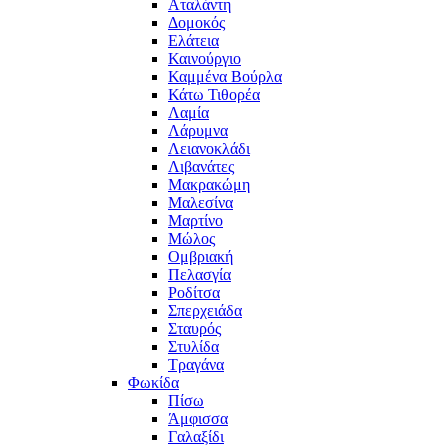
Αταλάντη
Δομοκός
Ελάτεια
Καινούργιο
Καμμένα Βούρλα
Κάτω Τιθορέα
Λαμία
Λάρυμνα
Λειανοκλάδι
Λιβανάτες
Μακρακώμη
Μαλεσίνα
Μαρτίνο
Μώλος
Ομβριακή
Πελασγία
Ροδίτσα
Σπερχειάδα
Σταυρός
Στυλίδα
Τραγάνα
Φωκίδα
Πίσω
Άμφισσα
Γαλαξίδι