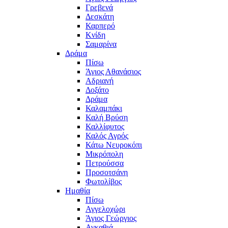
Γρεβενά
Δεσκάτη
Καρπερό
Κνίδη
Σαμαρίνα
Δράμα
Πίσω
Άγιος Αθανάσιος
Αδριανή
Δοξάτο
Δράμα
Καλαμπάκι
Καλή Βρύση
Καλλίφυτος
Καλός Αγρός
Κάτω Νευροκόπι
Μικρόπολη
Πετρούσσα
Προσοτσάνη
Φωτολίβος
Ημαθία
Πίσω
Αγγελοχώρι
Άγιος Γεώργιος
Αγκαθιά