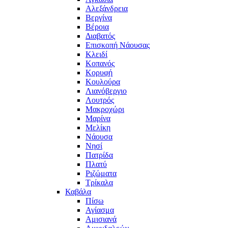
Αλεξάνδρεια
Βεργίνα
Βέροια
Διαβατός
Επισκοπή Νάουσας
Κλειδί
Κοπανός
Κορυφή
Κουλούρα
Λιανόβεργιο
Λουτρός
Μακροχώρι
Μαρίνα
Μελίκη
Νάουσα
Νησί
Πατρίδα
Πλατύ
Ριζώματα
Τρίκαλα
Καβάλα
Πίσω
Αγίασμα
Αμισιανά