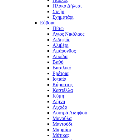
Παύλος
Πλάκα Δήλεσι
Στείρι
Σχηματάρι
Εύβοια
Πίσω
Άγιος Νικόλαος
Αιδηψός
Αλιβέρι
Αμάρυνθος
Αυλίδα
Βαθύ
Βασιλικό
Ερέτρια
Ιστιαία
Κάρυστος
Καστέλλα
Κύμη
Λίμνη
Λιχάδα
Λουτρά Αιδηψού
Μαγούλα
Μαντούδι
Μαρμάρι
Μύτικας