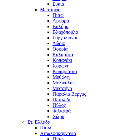
Συκιά
Μεσσηνία
Πίσω
Αρφαρά
Βαλύρα
Βλαχόπουλο
Γαργαλιάνοι
Δώριο
Θουρία
Καλαμάτα
Κοπανάκι
Κορώνη
Κυπαρισσία
Μεθώνη
Μελιγαλάς
Μεσσήνη
Παραλία Βέργας
Πεταλίδι
Πύλος
Φιλιατρά
Χώρα
Στ. Ελλάδα
Πίσω
Αιτωλοακαρνανία
Πίσω