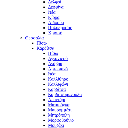
Δελφοί
Δεσφίνα
Ιτέα
Κίρρα
Λιδορίκι
Πολύδροσος
Χρισσό
Θεσσαλία
Πίσω
Καρδίτσα
Πίσω
Αγναντερό
Ανάβρα
Αρτεσιανό
Ιτέα
Καλλίθηρο
Καλλιφώνι
Καρδίτσα
Καρδιτσομαγούλα
Λεοντάρι
Ματαράγκα
Μαυρομμάτι
Μητρόπολη
Μορφοβούνιο
Μουζάκι