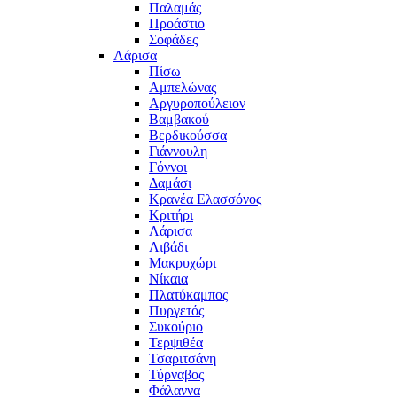
Παλαμάς
Προάστιο
Σοφάδες
Λάρισα
Πίσω
Αμπελώνας
Αργυροπούλειον
Βαμβακού
Βερδικούσσα
Γιάννουλη
Γόννοι
Δαμάσι
Κρανέα Ελασσόνος
Κριτήρι
Λάρισα
Λιβάδι
Μακρυχώρι
Νίκαια
Πλατύκαμπος
Πυργετός
Συκούριο
Τερψιθέα
Τσαριτσάνη
Τύρναβος
Φάλαννα