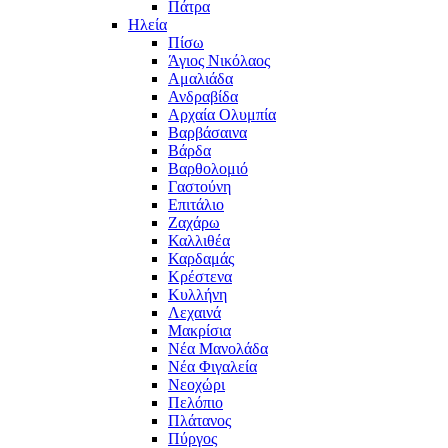
Πάτρα
Ηλεία
Πίσω
Άγιος Νικόλαος
Αμαλιάδα
Ανδραβίδα
Αρχαία Ολυμπία
Βαρβάσαινα
Βάρδα
Βαρθολομιό
Γαστούνη
Επιτάλιο
Ζαχάρω
Καλλιθέα
Καρδαμάς
Κρέστενα
Κυλλήνη
Λεχαινά
Μακρίσια
Νέα Μανολάδα
Νέα Φιγαλεία
Νεοχώρι
Πελόπιο
Πλάτανος
Πύργος