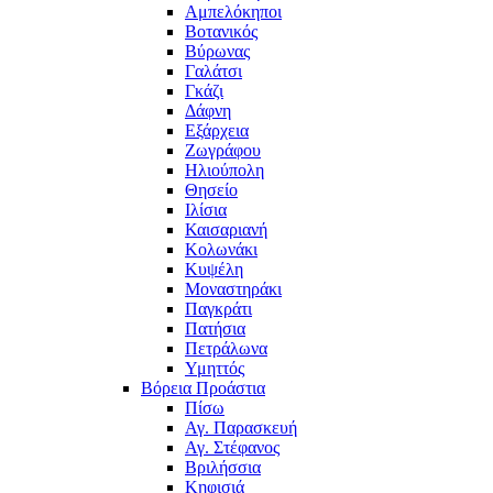
Αμπελόκηποι
Βοτανικός
Βύρωνας
Γαλάτσι
Γκάζι
Δάφνη
Εξάρχεια
Ζωγράφου
Ηλιούπολη
Θησείο
Ιλίσια
Καισαριανή
Κολωνάκι
Κυψέλη
Μοναστηράκι
Παγκράτι
Πατήσια
Πετράλωνα
Υμηττός
Βόρεια Προάστια
Πίσω
Αγ. Παρασκευή
Αγ. Στέφανος
Βριλήσσια
Κηφισιά