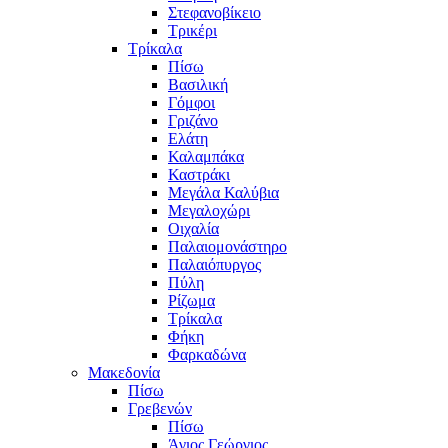
Στεφανοβίκειο
Τρικέρι
Τρίκαλα
Πίσω
Βασιλική
Γόμφοι
Γριζάνο
Ελάτη
Καλαμπάκα
Καστράκι
Μεγάλα Καλύβια
Μεγαλοχώρι
Οιχαλία
Παλαιομονάστηρο
Παλαιόπυργος
Πύλη
Ρίζωμα
Τρίκαλα
Φήκη
Φαρκαδώνα
Μακεδονία
Πίσω
Γρεβενών
Πίσω
Άγιος Γεώργιος