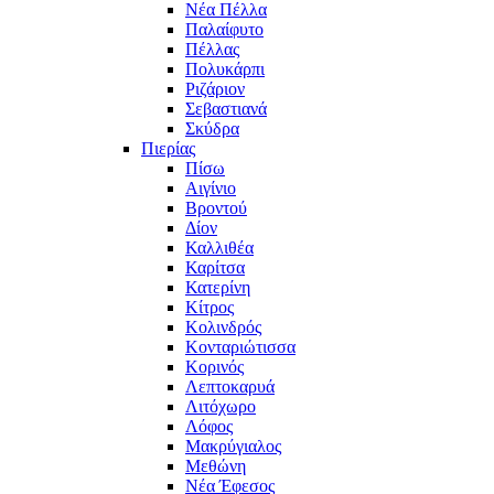
Νέα Πέλλα
Παλαίφυτο
Πέλλας
Πολυκάρπι
Ριζάριον
Σεβαστιανά
Σκύδρα
Πιερίας
Πίσω
Αιγίνιο
Βροντού
Δίον
Καλλιθέα
Καρίτσα
Κατερίνη
Κίτρος
Κολινδρός
Κονταριώτισσα
Κορινός
Λεπτοκαρυά
Λιτόχωρο
Λόφος
Μακρύγιαλος
Μεθώνη
Νέα Έφεσος