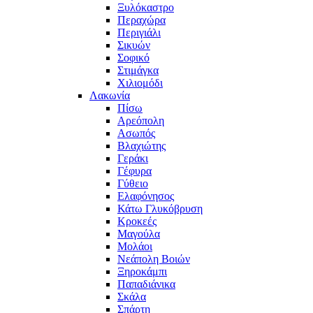
Ξυλόκαστρο
Περαχώρα
Περιγιάλι
Σικυών
Σοφικό
Στιμάγκα
Χιλιομόδι
Λακωνία
Πίσω
Αρεόπολη
Ασωπός
Βλαχιώτης
Γεράκι
Γέφυρα
Γύθειο
Ελαφόνησος
Κάτω Γλυκόβρυση
Κροκεές
Μαγούλα
Μολάοι
Νεάπολη Βοιών
Ξηροκάμπι
Παπαδιάνικα
Σκάλα
Σπάρτη