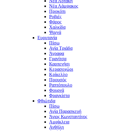
Νέα Αρτάκη
Νέα Λάμψακος
Προκόπι
Ροβιές
Φάρος
Χαλκίδα
Ψαχνά
Ευρυτανία
Πίσω
Αγία Τριάδα
Άγραφα
Γρανίτσα
Καρπενήσι
Κερασοχώρι
Κρίκελλο
Προυσός
Ραπτόπουλο
Φουρνά
Φραγκίστα
Φθιώτιδα
Πίσω
Αγία Παρασκευή
Άγιος Κωνσταντίνος
Αμφίκλεια
Ανθήλη