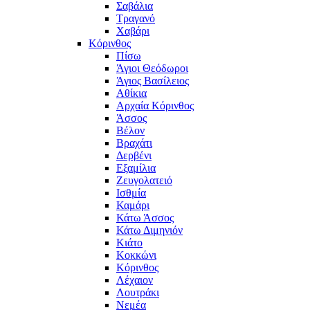
Σαβάλια
Τραγανό
Χαβάρι
Κόρινθος
Πίσω
Άγιοι Θεόδωροι
Άγιος Βασίλειος
Αθίκια
Αρχαία Κόρινθος
Άσσος
Βέλον
Βραχάτι
Δερβένι
Εξαμίλια
Ζευγολατειό
Ισθμία
Καμάρι
Κάτω Άσσος
Κάτω Διμηνιόν
Κιάτο
Κοκκώνι
Κόρινθος
Λέχαιον
Λουτράκι
Νεμέα