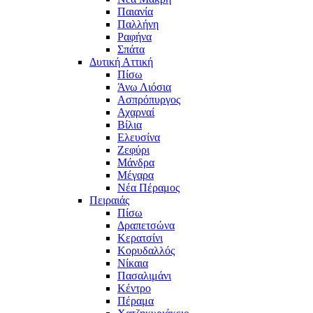
Παιανία
Παλλήνη
Ραφήνα
Σπάτα
Δυτική Αττική
Πίσω
Άνω Λιόσια
Ασπρόπυργος
Αχαρναί
Βίλια
Ελευσίνα
Ζεφύρι
Μάνδρα
Μέγαρα
Νέα Πέραμος
Πειραιάς
Πίσω
Δραπετσώνα
Κερατσίνι
Κορυδαλλός
Νίκαια
Πασαλιμάνι
Κέντρο
Πέραμα