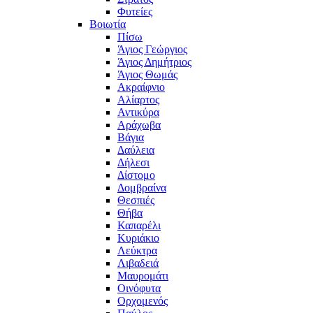
Φυτείες
Βοιωτία
Πίσω
Άγιος Γεώργιος
Άγιος Δημήτριος
Άγιος Θωμάς
Ακραίφνιο
Αλίαρτος
Αντικύρα
Αράχωβα
Βάγια
Δαύλεια
Δήλεσι
Δίστομο
Δομβραίνα
Θεσπιές
Θήβα
Καπαρέλι
Κυριάκιο
Λεύκτρα
Λιβαδειά
Μαυρομάτι
Οινόφυτα
Ορχομενός