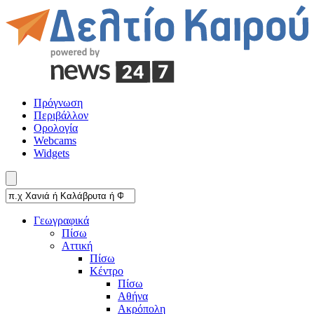
Πρόγνωση
Περιβάλλον
Ορολογία
Webcams
Widgets
Γεωγραφικά
Πίσω
Αττική
Πίσω
Κέντρο
Πίσω
Αθήνα
Ακρόπολη