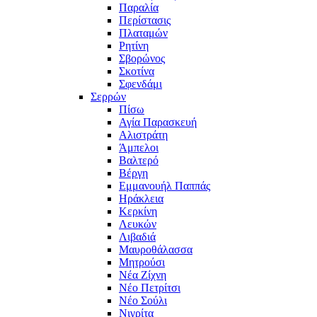
Παραλία
Περίστασις
Πλαταμών
Ρητίνη
Σβορώνος
Σκοτίνα
Σφενδάμι
Σερρών
Πίσω
Αγία Παρασκευή
Αλιστράτη
Άμπελοι
Βαλτερό
Βέργη
Εμμανουήλ Παππάς
Ηράκλεια
Κερκίνη
Λευκών
Λιβαδιά
Μαυροθάλασσα
Μητρούσι
Νέα Ζίχνη
Νέο Πετρίτσι
Νέο Σούλι
Νιγρίτα