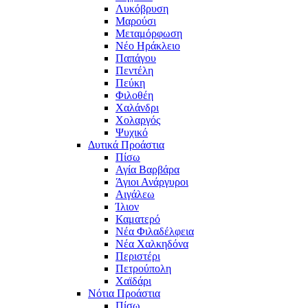
Λυκόβρυση
Μαρούσι
Μεταμόρφωση
Νέο Ηράκλειο
Παπάγου
Πεντέλη
Πεύκη
Φιλοθέη
Χαλάνδρι
Χολαργός
Ψυχικό
Δυτικά Προάστια
Πίσω
Αγία Βαρβάρα
Άγιοι Ανάργυροι
Αιγάλεω
Ίλιον
Καματερό
Νέα Φιλαδέλφεια
Νέα Χαλκηδόνα
Περιστέρι
Πετρούπολη
Χαϊδάρι
Νότια Προάστια
Πίσω