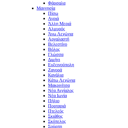
Φάρσαλα
Μαγνησία
Πίσω
Αγριά
Άλλη Μεριά
Αλμυρός
Άνω Λεχώνια
Αργαλαστή
Βελεστίνο
Βόλος
Γλώσσα
Διμήνι
Ευξεινούπολη
Ζαγορά
Κανάλια
Κάτω Λεχώνια
Μακρινίτσα
Νέα Αγχίαλος
Νέα Ιωνία
Πήλιο
Πορταριά
Πτελεός
Σκιάθος
Σκόπελος
Σούρπη