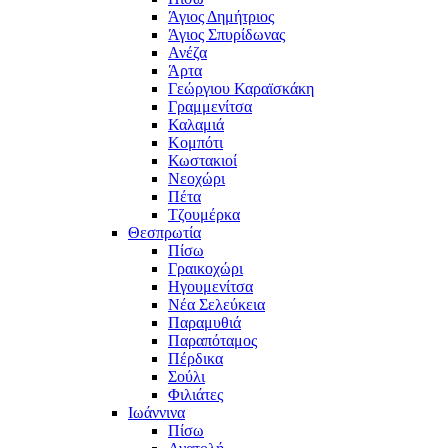
Άγιος Δημήτριος
Άγιος Σπυρίδωνας
Ανέζα
Άρτα
Γεώργιου Καραϊσκάκη
Γραμμενίτσα
Καλαμιά
Κομπότι
Κωστακιοί
Νεοχώρι
Πέτα
Τζουμέρκα
Θεσπρωτία
Πίσω
Γραικοχώρι
Ηγουμενίτσα
Νέα Σελεύκεια
Παραμυθιά
Παραπόταμος
Πέρδικα
Σούλι
Φιλιάτες
Ιωάννινα
Πίσω