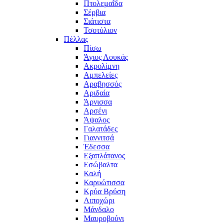
Πτολεμαΐδα
Σέρβια
Σιάτιστα
Τσοτύλιον
Πέλλας
Πίσω
Άγιος Λουκάς
Ακρολίμνη
Αμπελείες
Αραβησσός
Αριδαία
Άρνισσα
Αρσένι
Άψαλος
Γαλατάδες
Γιαννιτσά
Έδεσσα
Εξαπλάτανος
Εσώβαλτα
Καλή
Καρυώτισσα
Κρύα Βρύση
Λιποχώρι
Μάνδαλο
Μαυροβούνι