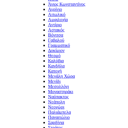
Άγιος Κωνσταντίνος
Αγρίνιο
Αιτωλικό
Αμφιλοχία
Αντίριο
Αστακός
Βόνιτσα
Γαβαλού
Γραμματικό
Δοκίμιον
Θερμό
Καλύβια
Κανδήλα
Κατοχή
Μεγάλη Χώρα
Μενίδι
Μεσολλόγι
Μοναστηράκι
Ναύπακτος
Νεάπολη
Νεοχώρι
Παλιάμπελα
Παναιτώλιο
Σαρδίνια
Στράτος