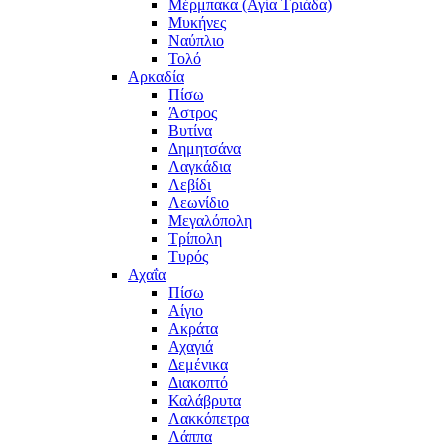
Μέρμπακα (Αγία Τριάδα)
Μυκήνες
Ναύπλιο
Τολό
Αρκαδία
Πίσω
Άστρος
Βυτίνα
Δημητσάνα
Λαγκάδια
Λεβίδι
Λεωνίδιο
Μεγαλόπολη
Τρίπολη
Τυρός
Αχαΐα
Πίσω
Αίγιο
Ακράτα
Αχαγιά
Δεμένικα
Διακοπτό
Καλάβρυτα
Λακκόπετρα
Λάππα