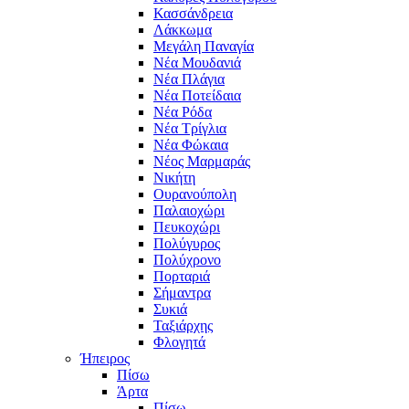
Κασσάνδρεια
Λάκκωμα
Μεγάλη Παναγία
Νέα Μουδανιά
Νέα Πλάγια
Νέα Ποτείδαια
Νέα Ρόδα
Νέα Τρίγλια
Νέα Φώκαια
Νέος Μαρμαράς
Νικήτη
Ουρανούπολη
Παλαιοχώρι
Πευκοχώρι
Πολύγυρος
Πολύχρονο
Πορταριά
Σήμαντρα
Συκιά
Ταξιάρχης
Φλογητά
Ήπειρος
Πίσω
Άρτα
Πίσω