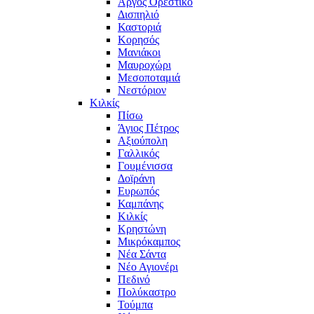
Άργος Ορεστικό
Δισπηλιό
Καστοριά
Κορησός
Μανιάκοι
Μαυροχώρι
Μεσοποταμιά
Νεστόριον
Κιλκίς
Πίσω
Άγιος Πέτρος
Αξιούπολη
Γαλλικός
Γουμένισσα
Δοϊράνη
Ευρωπός
Καμπάνης
Κιλκίς
Κρηστώνη
Μικρόκαμπος
Νέα Σάντα
Νέο Αγιονέρι
Πεδινό
Πολύκαστρο
Τούμπα