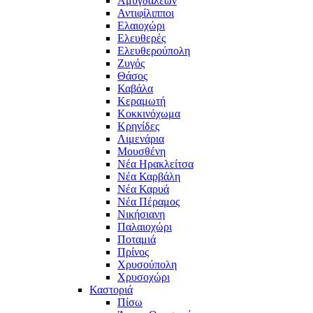
Αμυγδαλεών
Αντιφίλιπποι
Ελαιοχώρι
Ελευθερές
Ελευθερούπολη
Ζυγός
Θάσος
Καβάλα
Κεραμωτή
Κοκκινόχωμα
Κρηνίδες
Λιμενάρια
Μουσθένη
Νέα Ηρακλείτσα
Νέα Καρβάλη
Νέα Καρυά
Νέα Πέραμος
Νικήσιανη
Παλαιοχώρι
Ποταμιά
Πρίνος
Χρυσούπολη
Χρυσοχώρι
Καστοριά
Πίσω