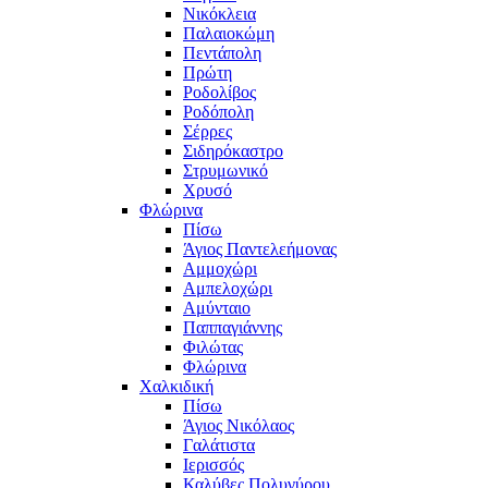
Νικόκλεια
Παλαιοκώμη
Πεντάπολη
Πρώτη
Ροδολίβος
Ροδόπολη
Σέρρες
Σιδηρόκαστρο
Στρυμωνικό
Χρυσό
Φλώρινα
Πίσω
Άγιος Παντελεήμονας
Αμμοχώρι
Αμπελοχώρι
Αμύνταιο
Παππαγιάννης
Φιλώτας
Φλώρινα
Χαλκιδική
Πίσω
Άγιος Νικόλαος
Γαλάτιστα
Ιερισσός
Καλύβες Πολυγύρου