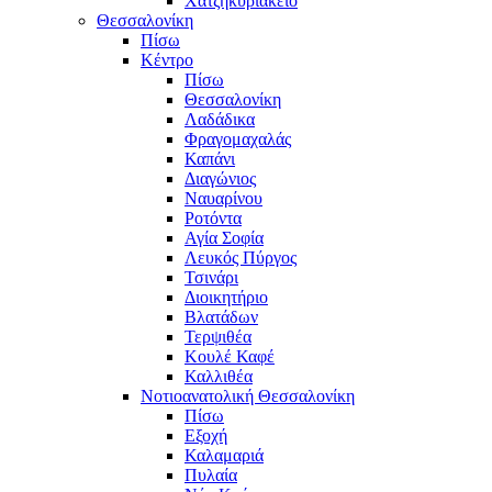
Χατζηκυριάκειο
Θεσσαλονίκη
Πίσω
Κέντρο
Πίσω
Θεσσαλονίκη
Λαδάδικα
Φραγομαχαλάς
Καπάνι
Διαγώνιος
Ναυαρίνου
Ροτόντα
Αγία Σοφία
Λευκός Πύργος
Τσινάρι
Διοικητήριο
Βλατάδων
Τερψιθέα
Κουλέ Καφέ
Καλλιθέα
Νοτιοανατολική Θεσσαλονίκη
Πίσω
Εξοχή
Καλαμαριά
Πυλαία