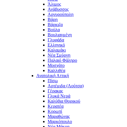
Άλιμος
Ανάβυσσος
Αργυρούπολη
Βάρη
Βάρκιζα
Βούλα
Βουλιαγμένη
Γλυφάδα
Ελληνικό
Καλαμάκι
Νέα Σμύρνη
Παλαιό Φάληρο
Μοσχάτο
Καλλιθέα
Ανατολική Αττική
Πίσω
Αρτέμιδα (Λούτσα)
Γέρακας
Γλυκά Νερά
Καλύβια Θορικού
Κερατέα
Κορωπί
Μαραθώνας
Μαρκόπουλο
Νέα Μάκρη