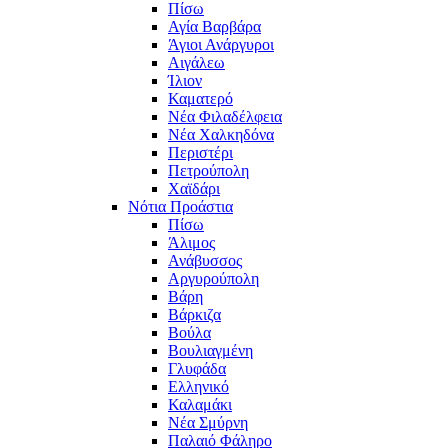
Πίσω
Αγία Βαρβάρα
Άγιοι Ανάργυροι
Αιγάλεω
Ίλιον
Καματερό
Νέα Φιλαδέλφεια
Νέα Χαλκηδόνα
Περιστέρι
Πετρούπολη
Χαϊδάρι
Νότια Προάστια
Πίσω
Άλιμος
Ανάβυσσος
Αργυρούπολη
Βάρη
Βάρκιζα
Βούλα
Βουλιαγμένη
Γλυφάδα
Ελληνικό
Καλαμάκι
Νέα Σμύρνη
Παλαιό Φάληρο