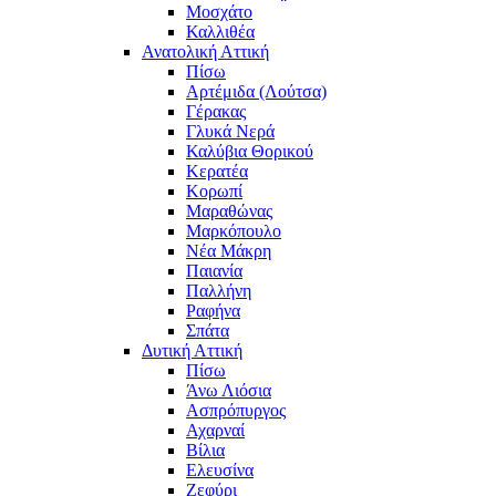
Μοσχάτο
Καλλιθέα
Ανατολική Αττική
Πίσω
Αρτέμιδα (Λούτσα)
Γέρακας
Γλυκά Νερά
Καλύβια Θορικού
Κερατέα
Κορωπί
Μαραθώνας
Μαρκόπουλο
Νέα Μάκρη
Παιανία
Παλλήνη
Ραφήνα
Σπάτα
Δυτική Αττική
Πίσω
Άνω Λιόσια
Ασπρόπυργος
Αχαρναί
Βίλια
Ελευσίνα
Ζεφύρι