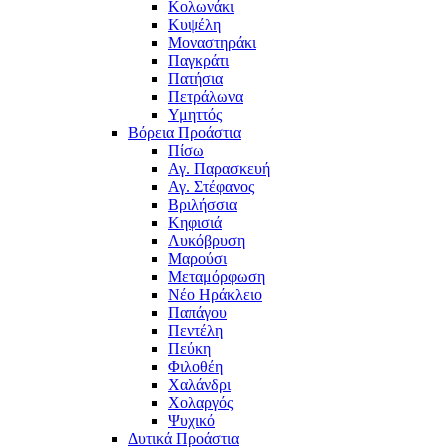
Κολωνάκι
Κυψέλη
Μοναστηράκι
Παγκράτι
Πατήσια
Πετράλωνα
Υμηττός
Βόρεια Προάστια
Πίσω
Αγ. Παρασκευή
Αγ. Στέφανος
Βριλήσσια
Κηφισιά
Λυκόβρυση
Μαρούσι
Μεταμόρφωση
Νέο Ηράκλειο
Παπάγου
Πεντέλη
Πεύκη
Φιλοθέη
Χαλάνδρι
Χολαργός
Ψυχικό
Δυτικά Προάστια