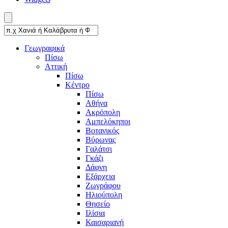
Γεωγραφικά
Πίσω
Αττική
Πίσω
Κέντρο
Πίσω
Αθήνα
Ακρόπολη
Αμπελόκηποι
Βοτανικός
Βύρωνας
Γαλάτσι
Γκάζι
Δάφνη
Εξάρχεια
Ζωγράφου
Ηλιούπολη
Θησείο
Ιλίσια
Καισαριανή