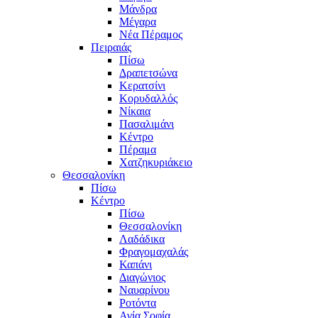
Μάνδρα
Μέγαρα
Νέα Πέραμος
Πειραιάς
Πίσω
Δραπετσώνα
Κερατσίνι
Κορυδαλλός
Νίκαια
Πασαλιμάνι
Κέντρο
Πέραμα
Χατζηκυριάκειο
Θεσσαλονίκη
Πίσω
Κέντρο
Πίσω
Θεσσαλονίκη
Λαδάδικα
Φραγομαχαλάς
Καπάνι
Διαγώνιος
Ναυαρίνου
Ροτόντα
Αγία Σοφία