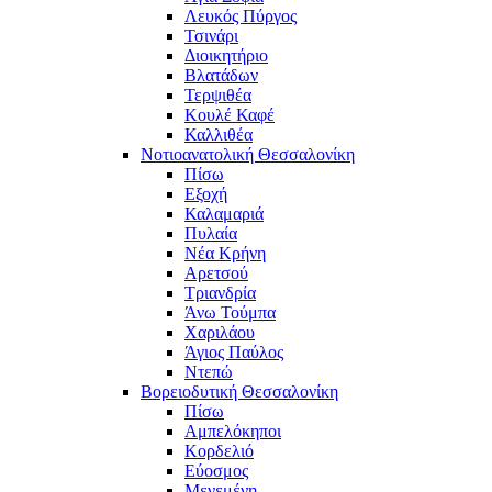
Λευκός Πύργος
Τσινάρι
Διοικητήριο
Βλατάδων
Τερψιθέα
Κουλέ Καφέ
Καλλιθέα
Νοτιοανατολική Θεσσαλονίκη
Πίσω
Εξοχή
Καλαμαριά
Πυλαία
Νέα Κρήνη
Αρετσού
Τριανδρία
Άνω Τούμπα
Χαριλάου
Άγιος Παύλος
Ντεπώ
Βορειοδυτική Θεσσαλονίκη
Πίσω
Αμπελόκηποι
Κορδελιό
Εύοσμος
Μενεμένη