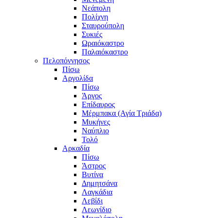
Νεάπολη
Πολίχνη
Σταυρούπολη
Συκιές
Ωραιόκαστρο
Παλαιόκαστρο
Πελοπόννησος
Πίσω
Αργολίδα
Πίσω
Άργος
Επίδαυρος
Μέρμπακα (Αγία Τριάδα)
Μυκήνες
Ναύπλιο
Τολό
Αρκαδία
Πίσω
Άστρος
Βυτίνα
Δημητσάνα
Λαγκάδια
Λεβίδι
Λεωνίδιο