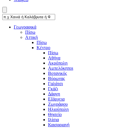
Γεωγραφικά
Πίσω
Αττική
Πίσω
Κέντρο
Πίσω
Αθήνα
Ακρόπολη
Αμπελόκηποι
Βοτανικός
Βύρωνας
Γαλάτσι
Γκάζι
Δάφνη
Εξάρχεια
Ζωγράφου
Ηλιούπολη
Θησείο
Ιλίσια
Καισαριανή