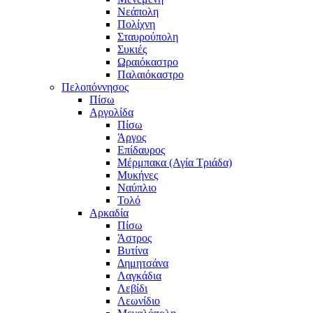
Νεάπολη
Πολίχνη
Σταυρούπολη
Συκιές
Ωραιόκαστρο
Παλαιόκαστρο
Πελοπόννησος
Πίσω
Αργολίδα
Πίσω
Άργος
Επίδαυρος
Μέρμπακα (Αγία Τριάδα)
Μυκήνες
Ναύπλιο
Τολό
Αρκαδία
Πίσω
Άστρος
Βυτίνα
Δημητσάνα
Λαγκάδια
Λεβίδι
Λεωνίδιο