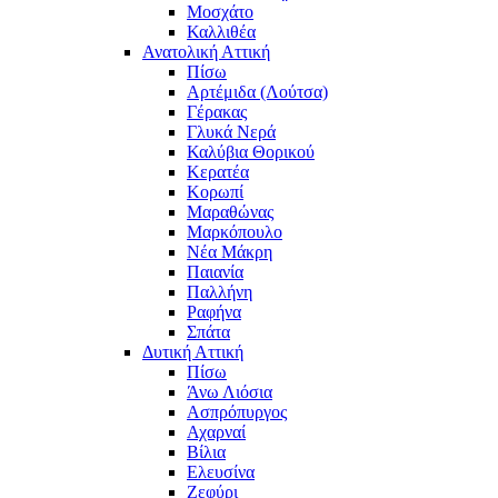
Μοσχάτο
Καλλιθέα
Ανατολική Αττική
Πίσω
Αρτέμιδα (Λούτσα)
Γέρακας
Γλυκά Νερά
Καλύβια Θορικού
Κερατέα
Κορωπί
Μαραθώνας
Μαρκόπουλο
Νέα Μάκρη
Παιανία
Παλλήνη
Ραφήνα
Σπάτα
Δυτική Αττική
Πίσω
Άνω Λιόσια
Ασπρόπυργος
Αχαρναί
Βίλια
Ελευσίνα
Ζεφύρι