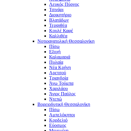
Λευκός Πύργος
Τσινάρι
Διοικητήριο
Βλατάδων
Τερψιθέα
Κουλέ Καφέ
Καλλιθέα
Νοτιοανατολική Θεσσαλονίκη
Πίσω
Εξοχή
Καλαμαριά
Πυλαία
Νέα Κρήνη
Αρετσού
Τριανδρία
Άνω Τούμπα
Χαριλάου
Άγιος Παύλος
Ντεπώ
Βορειοδυτική Θεσσαλονίκη
Πίσω
Αμπελόκηποι
Κορδελιό
Εύοσμος
Μενεμένη