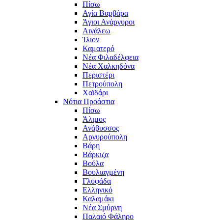
Πίσω
Αγία Βαρβάρα
Άγιοι Ανάργυροι
Αιγάλεω
Ίλιον
Καματερό
Νέα Φιλαδέλφεια
Νέα Χαλκηδόνα
Περιστέρι
Πετρούπολη
Χαϊδάρι
Νότια Προάστια
Πίσω
Άλιμος
Ανάβυσσος
Αργυρούπολη
Βάρη
Βάρκιζα
Βούλα
Βουλιαγμένη
Γλυφάδα
Ελληνικό
Καλαμάκι
Νέα Σμύρνη
Παλαιό Φάληρο