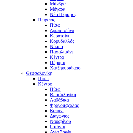
Μάνδρα
Μέγαρα
Νέα Πέραμος
Πειραιάς
Πίσω
Δραπετσώνα
Κερατσίνι
Κορυδαλλός
Νίκαια
Πασαλιμάνι
Κέντρο
Πέραμα
Χατζηκυριάκειο
Θεσσαλονίκη
Πίσω
Κέντρο
Πίσω
Θεσσαλονίκη
Λαδάδικα
Φραγομαχαλάς
Καπάνι
Διαγώνιος
Ναυαρίνου
Ροτόντα
Αγία Σοφία