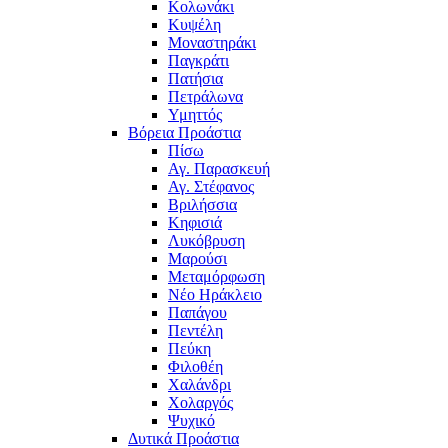
Κολωνάκι
Κυψέλη
Μοναστηράκι
Παγκράτι
Πατήσια
Πετράλωνα
Υμηττός
Βόρεια Προάστια
Πίσω
Αγ. Παρασκευή
Αγ. Στέφανος
Βριλήσσια
Κηφισιά
Λυκόβρυση
Μαρούσι
Μεταμόρφωση
Νέο Ηράκλειο
Παπάγου
Πεντέλη
Πεύκη
Φιλοθέη
Χαλάνδρι
Χολαργός
Ψυχικό
Δυτικά Προάστια