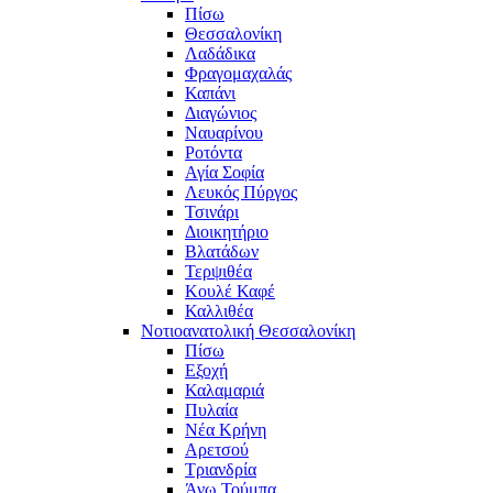
Πίσω
Θεσσαλονίκη
Λαδάδικα
Φραγομαχαλάς
Καπάνι
Διαγώνιος
Ναυαρίνου
Ροτόντα
Αγία Σοφία
Λευκός Πύργος
Τσινάρι
Διοικητήριο
Βλατάδων
Τερψιθέα
Κουλέ Καφέ
Καλλιθέα
Νοτιοανατολική Θεσσαλονίκη
Πίσω
Εξοχή
Καλαμαριά
Πυλαία
Νέα Κρήνη
Αρετσού
Τριανδρία
Άνω Τούμπα