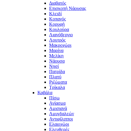
Διαβατός
Επισκοπή Νάουσας
Κλειδί
Κοπανός
Κορυφή
Κουλούρα
Λιανόβεργιο
Λουτρός
Μακροχώρι
Μαρίνα
Μελίκη
Νάουσα
Νησί
Πατρίδα
Πλατύ
Ριζώματα
Τρίκαλα
Καβάλα
Πίσω
Αγίασμα
Αμισιανά
Αμυγδαλεών
Αντιφίλιπποι
Ελαιοχώρι
Ελευθερές