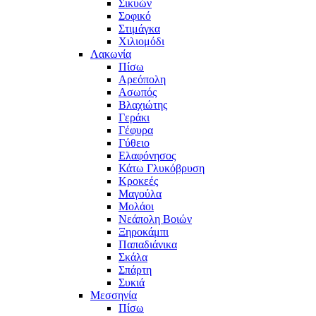
Σικυών
Σοφικό
Στιμάγκα
Χιλιομόδι
Λακωνία
Πίσω
Αρεόπολη
Ασωπός
Βλαχιώτης
Γεράκι
Γέφυρα
Γύθειο
Ελαφόνησος
Κάτω Γλυκόβρυση
Κροκεές
Μαγούλα
Μολάοι
Νεάπολη Βοιών
Ξηροκάμπι
Παπαδιάνικα
Σκάλα
Σπάρτη
Συκιά
Μεσσηνία
Πίσω