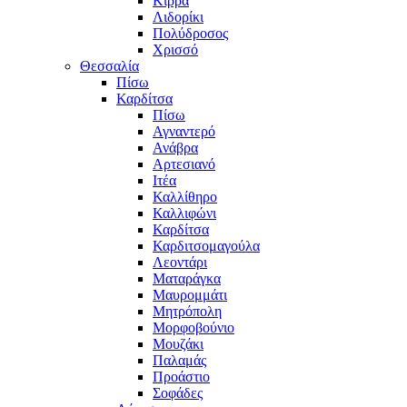
Κίρρα
Λιδορίκι
Πολύδροσος
Χρισσό
Θεσσαλία
Πίσω
Καρδίτσα
Πίσω
Αγναντερό
Ανάβρα
Αρτεσιανό
Ιτέα
Καλλίθηρο
Καλλιφώνι
Καρδίτσα
Καρδιτσομαγούλα
Λεοντάρι
Ματαράγκα
Μαυρομμάτι
Μητρόπολη
Μορφοβούνιο
Μουζάκι
Παλαμάς
Προάστιο
Σοφάδες