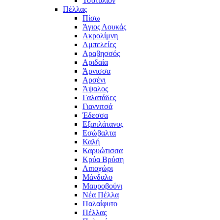
Τσοτύλιον
Πέλλας
Πίσω
Άγιος Λουκάς
Ακρολίμνη
Αμπελείες
Αραβησσός
Αριδαία
Άρνισσα
Αρσένι
Άψαλος
Γαλατάδες
Γιαννιτσά
Έδεσσα
Εξαπλάτανος
Εσώβαλτα
Καλή
Καρυώτισσα
Κρύα Βρύση
Λιποχώρι
Μάνδαλο
Μαυροβούνι
Νέα Πέλλα
Παλαίφυτο
Πέλλας