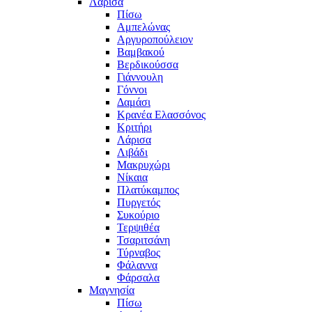
Λάρισα
Πίσω
Αμπελώνας
Αργυροπούλειον
Βαμβακού
Βερδικούσσα
Γιάννουλη
Γόννοι
Δαμάσι
Κρανέα Ελασσόνος
Κριτήρι
Λάρισα
Λιβάδι
Μακρυχώρι
Νίκαια
Πλατύκαμπος
Πυργετός
Συκούριο
Τερψιθέα
Τσαριτσάνη
Τύρναβος
Φάλαννα
Φάρσαλα
Μαγνησία
Πίσω