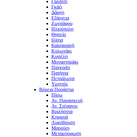
Γαλάτσι
Γκάζι
Δάφνη
Εξάρχεια
Ζωγράφου
Ηλιούπολη
Θησείο
Ιλίσια
Καισαριανή
Κολωνάκι
Κυψέλη
Μοναστηράκι
Παγκράτι
Πατήσια
Πετράλωνα
Υμηττός
Βόρεια Προάστια
Πίσω
Αγ. Παρασκευή
Αγ. Στέφανος
Βριλήσσια
Κηφισιά
Λυκόβρυση
Μαρούσι
Μεταμόρφωση