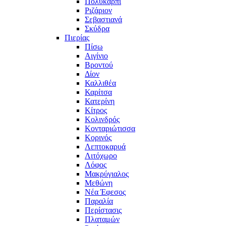
Πολυκάρπι
Ριζάριον
Σεβαστιανά
Σκύδρα
Πιερίας
Πίσω
Αιγίνιο
Βροντού
Δίον
Καλλιθέα
Καρίτσα
Κατερίνη
Κίτρος
Κολινδρός
Κονταριώτισσα
Κορινός
Λεπτοκαρυά
Λιτόχωρο
Λόφος
Μακρύγιαλος
Μεθώνη
Νέα Έφεσος
Παραλία
Περίστασις
Πλαταμών