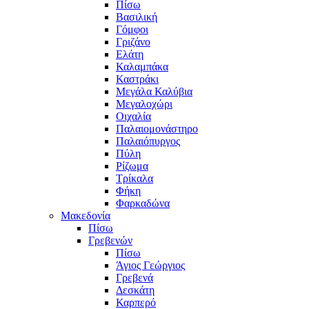
Πίσω
Βασιλική
Γόμφοι
Γριζάνο
Ελάτη
Καλαμπάκα
Καστράκι
Μεγάλα Καλύβια
Μεγαλοχώρι
Οιχαλία
Παλαιομονάστηρο
Παλαιόπυργος
Πύλη
Ρίζωμα
Τρίκαλα
Φήκη
Φαρκαδώνα
Μακεδονία
Πίσω
Γρεβενών
Πίσω
Άγιος Γεώργιος
Γρεβενά
Δεσκάτη
Καρπερό