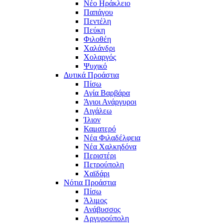
Νέο Ηράκλειο
Παπάγου
Πεντέλη
Πεύκη
Φιλοθέη
Χαλάνδρι
Χολαργός
Ψυχικό
Δυτικά Προάστια
Πίσω
Αγία Βαρβάρα
Άγιοι Ανάργυροι
Αιγάλεω
Ίλιον
Καματερό
Νέα Φιλαδέλφεια
Νέα Χαλκηδόνα
Περιστέρι
Πετρούπολη
Χαϊδάρι
Νότια Προάστια
Πίσω
Άλιμος
Ανάβυσσος
Αργυρούπολη