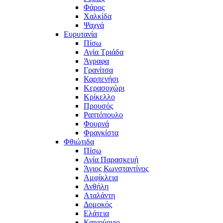
Φάρος
Χαλκίδα
Ψαχνά
Ευρυτανία
Πίσω
Αγία Τριάδα
Άγραφα
Γρανίτσα
Καρπενήσι
Κερασοχώρι
Κρίκελλο
Προυσός
Ραπτόπουλο
Φουρνά
Φραγκίστα
Φθιώτιδα
Πίσω
Αγία Παρασκευή
Άγιος Κωνσταντίνος
Αμφίκλεια
Ανθήλη
Αταλάντη
Δομοκός
Ελάτεια
Καινούργιο