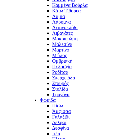
Καμμένα Βούρλα
Κάτω Τιθορέα
Λαμία
Λάρυμνα
Λειανοκλάδι
Λιβανάτες
Μακρακώμη
Μαλεσίνα
Μαρτίνο
Μώλος
Ομβριακή
Πελασγία
Ροδίτσα
Σπερχειάδα
Σταυρός
Στυλίδα
Τραγάνα
Φωκίδα
Πίσω
Άμφισσα
Γαλαξίδι
Δελφοί
Δεσφίνα
Ιτέα