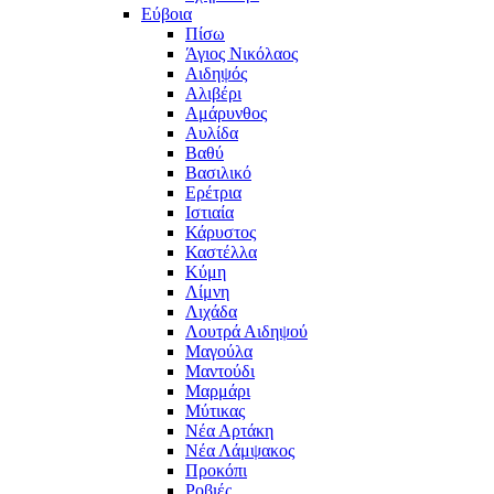
Εύβοια
Πίσω
Άγιος Νικόλαος
Αιδηψός
Αλιβέρι
Αμάρυνθος
Αυλίδα
Βαθύ
Βασιλικό
Ερέτρια
Ιστιαία
Κάρυστος
Καστέλλα
Κύμη
Λίμνη
Λιχάδα
Λουτρά Αιδηψού
Μαγούλα
Μαντούδι
Μαρμάρι
Μύτικας
Νέα Αρτάκη
Νέα Λάμψακος
Προκόπι
Ροβιές