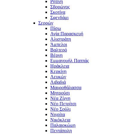
Ρητίνη
Σβορώνος
Σκοτίνα
Σφενδάμι
Σερρών
Πίσω
Αγία Παρασκευή
Αλιστράτη
Άμπελοι
Βαλτερό
Βέργη
Εμμανουήλ Παππάς
Ηράκλεια
Κερκίνη
Λευκών
Λιβαδιά
Μαυροθάλασσα
Μητρούσι
Νέα Ζίχνη
Νέο Πετρίτσι
Νέο Σούλι
Νιγρίτα
Νικόκλεια
Παλαιοκώμη
Πεντάπολη