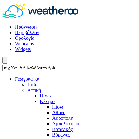
Πρόγνωση
Περιβάλλον
Ορολογία
Webcams
Widgets
Γεωγραφικά
Πίσω
Αττική
Πίσω
Κέντρο
Πίσω
Αθήνα
Ακρόπολη
Αμπελόκηποι
Βοτανικός
Βύρωνας