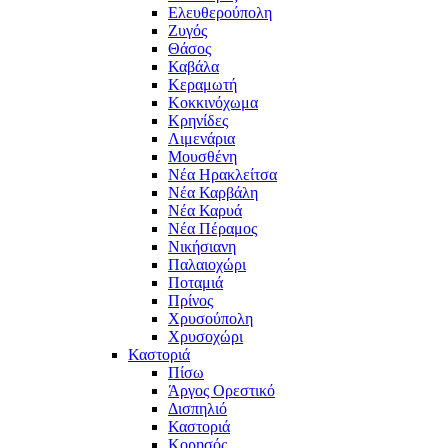
Ελευθερούπολη
Ζυγός
Θάσος
Καβάλα
Κεραμωτή
Κοκκινόχωμα
Κρηνίδες
Λιμενάρια
Μουσθένη
Νέα Ηρακλείτσα
Νέα Καρβάλη
Νέα Καρυά
Νέα Πέραμος
Νικήσιανη
Παλαιοχώρι
Ποταμιά
Πρίνος
Χρυσούπολη
Χρυσοχώρι
Καστοριά
Πίσω
Άργος Ορεστικό
Δισπηλιό
Καστοριά
Κορησός