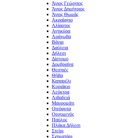
Άγιος Γεώργιος
Άγιος Δημήτριος
Άγιος Θωμάς
Ακραίφνιο
Αλίαρτος
Αντικύρα
Αράχωβα
Βάγια
Δαύλεια
Δήλεσι
Δίστομο
Δομβραίνα
Θεσπιές
Θήβα
Καπαρέλι
Κυριάκιο
Λεύκτρα
Λιβαδειά
Μαυρομάτι
Οινόφυτα
Ορχομενός
Παύλος
Πλάκα Δήλεσι
Στείρι
Σχηματάρι