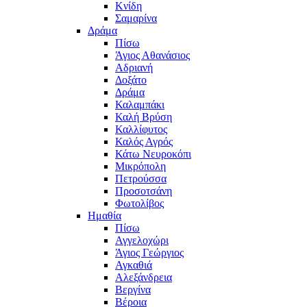
Κνίδη
Σαμαρίνα
Δράμα
Πίσω
Άγιος Αθανάσιος
Αδριανή
Δοξάτο
Δράμα
Καλαμπάκι
Καλή Βρύση
Καλλίφυτος
Καλός Αγρός
Κάτω Νευροκόπι
Μικρόπολη
Πετρούσσα
Προσοτσάνη
Φωτολίβος
Ημαθία
Πίσω
Αγγελοχώρι
Άγιος Γεώργιος
Αγκαθιά
Αλεξάνδρεια
Βεργίνα
Βέροια