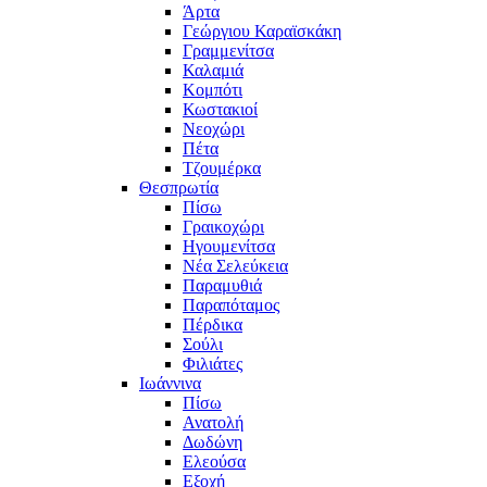
Άρτα
Γεώργιου Καραϊσκάκη
Γραμμενίτσα
Καλαμιά
Κομπότι
Κωστακιοί
Νεοχώρι
Πέτα
Τζουμέρκα
Θεσπρωτία
Πίσω
Γραικοχώρι
Ηγουμενίτσα
Νέα Σελεύκεια
Παραμυθιά
Παραπόταμος
Πέρδικα
Σούλι
Φιλιάτες
Ιωάννινα
Πίσω
Ανατολή
Δωδώνη
Ελεούσα
Εξοχή