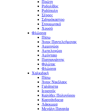
Πρώτη
Ροδολίβος
Ροδόπολη
Σέρρες
Σιδηρόκαστρο
Στρυμωνικό
Χρυσό
Φλώρινα
Πίσω
Άγιος Παντελεήμονας
Αμμοχώρι
Αμπελοχώρι
Αμύνταιο
Παππαγιάννης
Φιλώτας
Φλώρινα
Χαλκιδική
Πίσω
Άγιος Νικόλαος
Γαλάτιστα
Ιερισσός
Καλύβες Πολυγύρου
Κασσάνδρεια
Λάκκωμα
Μεγάλη Παναγία