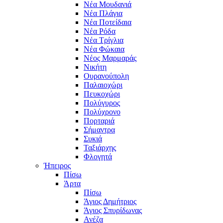
Νέα Μουδανιά
Νέα Πλάγια
Νέα Ποτείδαια
Νέα Ρόδα
Νέα Τρίγλια
Νέα Φώκαια
Νέος Μαρμαράς
Νικήτη
Ουρανούπολη
Παλαιοχώρι
Πευκοχώρι
Πολύγυρος
Πολύχρονο
Πορταριά
Σήμαντρα
Συκιά
Ταξιάρχης
Φλογητά
Ήπειρος
Πίσω
Άρτα
Πίσω
Άγιος Δημήτριος
Άγιος Σπυρίδωνας
Ανέζα