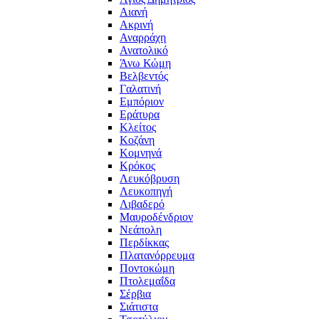
Αιανή
Ακρινή
Αναρράχη
Ανατολικό
Άνω Κώμη
Βελβεντός
Γαλατινή
Εμπόριον
Εράτυρα
Κλείτος
Κοζάνη
Κομνηνά
Κρόκος
Λευκόβρυση
Λευκοπηγή
Λιβαδερό
Μαυροδένδριον
Νεάπολη
Περδίκκας
Πλατανόρρευμα
Ποντοκώμη
Πτολεμαΐδα
Σέρβια
Σιάτιστα