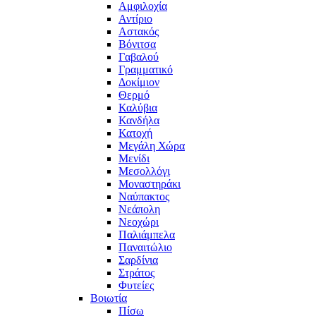
Αμφιλοχία
Αντίριο
Αστακός
Βόνιτσα
Γαβαλού
Γραμματικό
Δοκίμιον
Θερμό
Καλύβια
Κανδήλα
Κατοχή
Μεγάλη Χώρα
Μενίδι
Μεσολλόγι
Μοναστηράκι
Ναύπακτος
Νεάπολη
Νεοχώρι
Παλιάμπελα
Παναιτώλιο
Σαρδίνια
Στράτος
Φυτείες
Βοιωτία
Πίσω