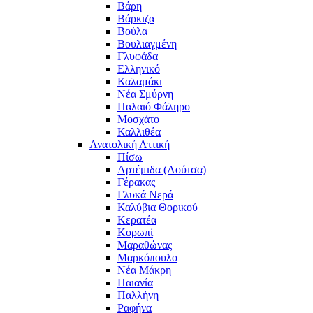
Βάρη
Βάρκιζα
Βούλα
Βουλιαγμένη
Γλυφάδα
Ελληνικό
Καλαμάκι
Νέα Σμύρνη
Παλαιό Φάληρο
Μοσχάτο
Καλλιθέα
Ανατολική Αττική
Πίσω
Αρτέμιδα (Λούτσα)
Γέρακας
Γλυκά Νερά
Καλύβια Θορικού
Κερατέα
Κορωπί
Μαραθώνας
Μαρκόπουλο
Νέα Μάκρη
Παιανία
Παλλήνη
Ραφήνα