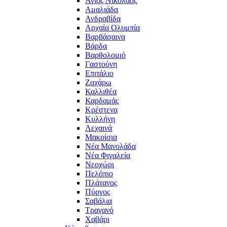
Άγιος Νικόλαος
Αμαλιάδα
Ανδραβίδα
Αρχαία Ολυμπία
Βαρβάσαινα
Βάρδα
Βαρθολομιό
Γαστούνη
Επιτάλιο
Ζαχάρω
Καλλιθέα
Καρδαμάς
Κρέστενα
Κυλλήνη
Λεχαινά
Μακρίσια
Νέα Μανολάδα
Νέα Φιγαλεία
Νεοχώρι
Πελόπιο
Πλάτανος
Πύργος
Σαβάλια
Τραγανό
Χαβάρι