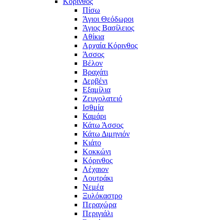
Κόρινθος
Πίσω
Άγιοι Θεόδωροι
Άγιος Βασίλειος
Αθίκια
Αρχαία Κόρινθος
Άσσος
Βέλον
Βραχάτι
Δερβένι
Εξαμίλια
Ζευγολατειό
Ισθμία
Καμάρι
Κάτω Άσσος
Κάτω Διμηνιόν
Κιάτο
Κοκκώνι
Κόρινθος
Λέχαιον
Λουτράκι
Νεμέα
Ξυλόκαστρο
Περαχώρα
Περιγιάλι