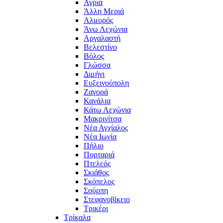
Αγριά
Άλλη Μεριά
Αλμυρός
Άνω Λεχώνια
Αργαλαστή
Βελεστίνο
Βόλος
Γλώσσα
Διμήνι
Ευξεινούπολη
Ζαγορά
Κανάλια
Κάτω Λεχώνια
Μακρινίτσα
Νέα Αγχίαλος
Νέα Ιωνία
Πήλιο
Πορταριά
Πτελεός
Σκιάθος
Σκόπελος
Σούρπη
Στεφανοβίκειο
Τρικέρι
Τρίκαλα