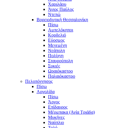
Χαριλάου
Άγιος Παύλος
Ντεπώ
Βορειοδυτική Θεσσαλονίκη
Πίσω
Αμπελόκηποι
Κορδελιό
Εύοσμος
Μενεμένη
Νεάπολη
Πολίχνη
Σταυρούπολη
Συκιές
Ωραιόκαστρο
Παλαιόκαστρο
Πελοπόννησος
Πίσω
Αργολίδα
Πίσω
Άργος
Επίδαυρος
Μέρμπακα (Αγία Τριάδα)
Μυκήνες
Ναύπλιο
Τολό