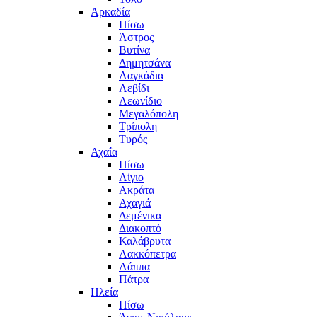
Αρκαδία
Πίσω
Άστρος
Βυτίνα
Δημητσάνα
Λαγκάδια
Λεβίδι
Λεωνίδιο
Μεγαλόπολη
Τρίπολη
Τυρός
Αχαΐα
Πίσω
Αίγιο
Ακράτα
Αχαγιά
Δεμένικα
Διακοπτό
Καλάβρυτα
Λακκόπετρα
Λάππα
Πάτρα
Ηλεία
Πίσω