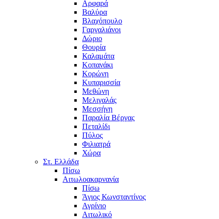
Αρφαρά
Βαλύρα
Βλαχόπουλο
Γαργαλιάνοι
Δώριο
Θουρία
Καλαμάτα
Κοπανάκι
Κορώνη
Κυπαρισσία
Μεθώνη
Μελιγαλάς
Μεσσήνη
Παραλία Βέργας
Πεταλίδι
Πύλος
Φιλιατρά
Χώρα
Στ. Ελλάδα
Πίσω
Αιτωλοακαρνανία
Πίσω
Άγιος Κωνσταντίνος
Αγρίνιο
Αιτωλικό