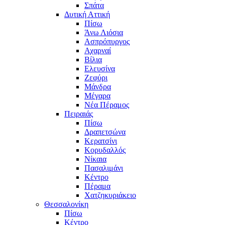
Σπάτα
Δυτική Αττική
Πίσω
Άνω Λιόσια
Ασπρόπυργος
Αχαρναί
Βίλια
Ελευσίνα
Ζεφύρι
Μάνδρα
Μέγαρα
Νέα Πέραμος
Πειραιάς
Πίσω
Δραπετσώνα
Κερατσίνι
Κορυδαλλός
Νίκαια
Πασαλιμάνι
Κέντρο
Πέραμα
Χατζηκυριάκειο
Θεσσαλονίκη
Πίσω
Κέντρο