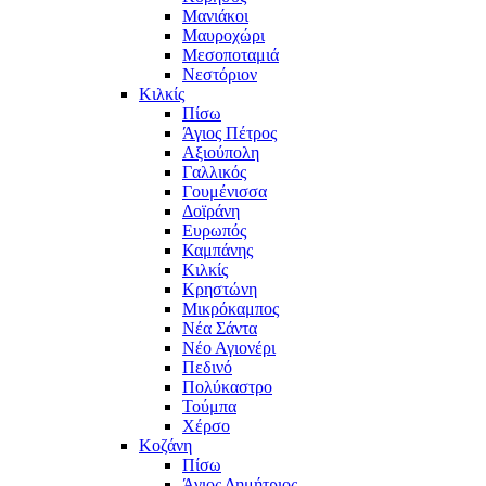
Μανιάκοι
Μαυροχώρι
Μεσοποταμιά
Νεστόριον
Κιλκίς
Πίσω
Άγιος Πέτρος
Αξιούπολη
Γαλλικός
Γουμένισσα
Δοϊράνη
Ευρωπός
Καμπάνης
Κιλκίς
Κρηστώνη
Μικρόκαμπος
Νέα Σάντα
Νέο Αγιονέρι
Πεδινό
Πολύκαστρο
Τούμπα
Χέρσο
Κοζάνη
Πίσω
Άγιος Δημήτριος