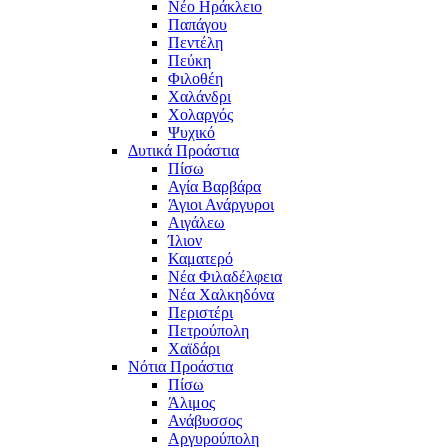
Νέο Ηράκλειο
Παπάγου
Πεντέλη
Πεύκη
Φιλοθέη
Χαλάνδρι
Χολαργός
Ψυχικό
Δυτικά Προάστια
Πίσω
Αγία Βαρβάρα
Άγιοι Ανάργυροι
Αιγάλεω
Ίλιον
Καματερό
Νέα Φιλαδέλφεια
Νέα Χαλκηδόνα
Περιστέρι
Πετρούπολη
Χαϊδάρι
Νότια Προάστια
Πίσω
Άλιμος
Ανάβυσσος
Αργυρούπολη