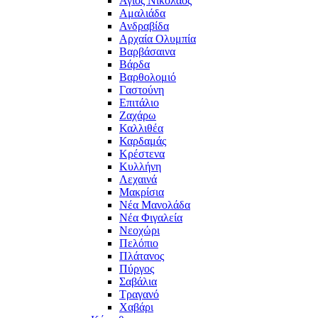
Άγιος Νικόλαος
Αμαλιάδα
Ανδραβίδα
Αρχαία Ολυμπία
Βαρβάσαινα
Βάρδα
Βαρθολομιό
Γαστούνη
Επιτάλιο
Ζαχάρω
Καλλιθέα
Καρδαμάς
Κρέστενα
Κυλλήνη
Λεχαινά
Μακρίσια
Νέα Μανολάδα
Νέα Φιγαλεία
Νεοχώρι
Πελόπιο
Πλάτανος
Πύργος
Σαβάλια
Τραγανό
Χαβάρι