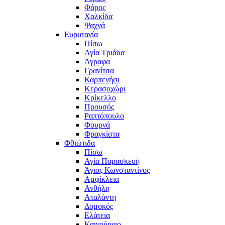
Φάρος
Χαλκίδα
Ψαχνά
Ευρυτανία
Πίσω
Αγία Τριάδα
Άγραφα
Γρανίτσα
Καρπενήσι
Κερασοχώρι
Κρίκελλο
Προυσός
Ραπτόπουλο
Φουρνά
Φραγκίστα
Φθιώτιδα
Πίσω
Αγία Παρασκευή
Άγιος Κωνσταντίνος
Αμφίκλεια
Ανθήλη
Αταλάντη
Δομοκός
Ελάτεια
Καινούργιο