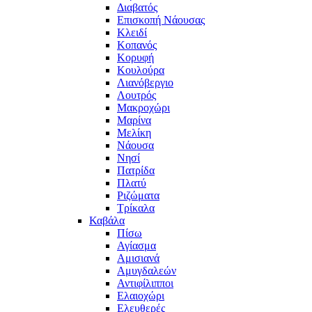
Διαβατός
Επισκοπή Νάουσας
Κλειδί
Κοπανός
Κορυφή
Κουλούρα
Λιανόβεργιο
Λουτρός
Μακροχώρι
Μαρίνα
Μελίκη
Νάουσα
Νησί
Πατρίδα
Πλατύ
Ριζώματα
Τρίκαλα
Καβάλα
Πίσω
Αγίασμα
Αμισιανά
Αμυγδαλεών
Αντιφίλιπποι
Ελαιοχώρι
Ελευθερές