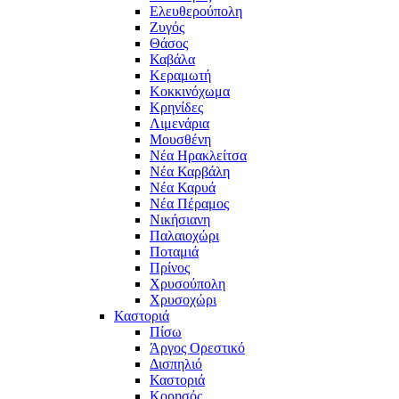
Ελευθερούπολη
Ζυγός
Θάσος
Καβάλα
Κεραμωτή
Κοκκινόχωμα
Κρηνίδες
Λιμενάρια
Μουσθένη
Νέα Ηρακλείτσα
Νέα Καρβάλη
Νέα Καρυά
Νέα Πέραμος
Νικήσιανη
Παλαιοχώρι
Ποταμιά
Πρίνος
Χρυσούπολη
Χρυσοχώρι
Καστοριά
Πίσω
Άργος Ορεστικό
Δισπηλιό
Καστοριά
Κορησός