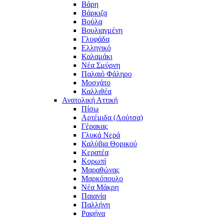
Βάρη
Βάρκιζα
Βούλα
Βουλιαγμένη
Γλυφάδα
Ελληνικό
Καλαμάκι
Νέα Σμύρνη
Παλαιό Φάληρο
Μοσχάτο
Καλλιθέα
Ανατολική Αττική
Πίσω
Αρτέμιδα (Λούτσα)
Γέρακας
Γλυκά Νερά
Καλύβια Θορικού
Κερατέα
Κορωπί
Μαραθώνας
Μαρκόπουλο
Νέα Μάκρη
Παιανία
Παλλήνη
Ραφήνα