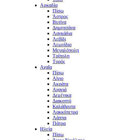
Αρκαδία
Πίσω
Άστρος
Βυτίνα
Δημητσάνα
Λαγκάδια
Λεβίδι
Λεωνίδιο
Μεγαλόπολη
Τρίπολη
Τυρός
Αχαΐα
Πίσω
Αίγιο
Ακράτα
Αχαγιά
Δεμένικα
Διακοπτό
Καλάβρυτα
Λακκόπετρα
Λάππα
Πάτρα
Ηλεία
Πίσω