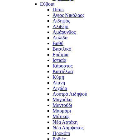
Εύβοια
Πίσω
Άγιος Νικόλαος
Αιδηψός
Αλιβέρι
Αμάρυνθος
Αυλίδα
Βαθύ
Βασιλικό
Ερέτρια
Ιστιαία
Κάρυστος
Καστέλλα
Κύμη
Λίμνη
Λιχάδα
Λουτρά Αιδηψού
Μαγούλα
Μαντούδι
Μαρμάρι
Μύτικας
Νέα Αρτάκη
Νέα Λάμψακος
Προκόπι
Ροβιές