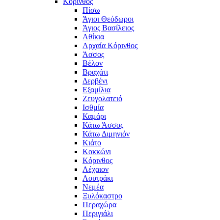
Κόρινθος
Πίσω
Άγιοι Θεόδωροι
Άγιος Βασίλειος
Αθίκια
Αρχαία Κόρινθος
Άσσος
Βέλον
Βραχάτι
Δερβένι
Εξαμίλια
Ζευγολατειό
Ισθμία
Καμάρι
Κάτω Άσσος
Κάτω Διμηνιόν
Κιάτο
Κοκκώνι
Κόρινθος
Λέχαιον
Λουτράκι
Νεμέα
Ξυλόκαστρο
Περαχώρα
Περιγιάλι