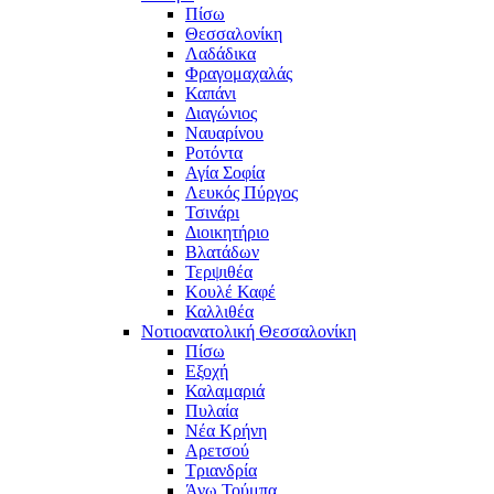
Πίσω
Θεσσαλονίκη
Λαδάδικα
Φραγομαχαλάς
Καπάνι
Διαγώνιος
Ναυαρίνου
Ροτόντα
Αγία Σοφία
Λευκός Πύργος
Τσινάρι
Διοικητήριο
Βλατάδων
Τερψιθέα
Κουλέ Καφέ
Καλλιθέα
Νοτιοανατολική Θεσσαλονίκη
Πίσω
Εξοχή
Καλαμαριά
Πυλαία
Νέα Κρήνη
Αρετσού
Τριανδρία
Άνω Τούμπα