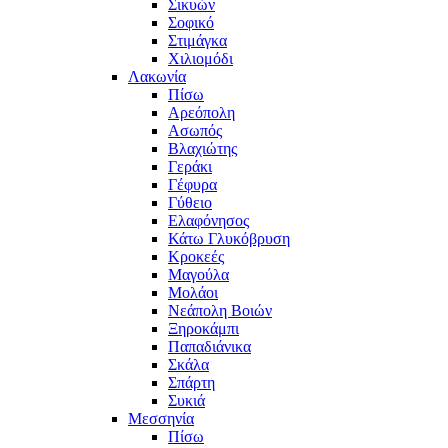
Σικυών
Σοφικό
Στιμάγκα
Χιλιομόδι
Λακωνία
Πίσω
Αρεόπολη
Ασωπός
Βλαχιώτης
Γεράκι
Γέφυρα
Γύθειο
Ελαφόνησος
Κάτω Γλυκόβρυση
Κροκεές
Μαγούλα
Μολάοι
Νεάπολη Βοιών
Ξηροκάμπι
Παπαδιάνικα
Σκάλα
Σπάρτη
Συκιά
Μεσσηνία
Πίσω