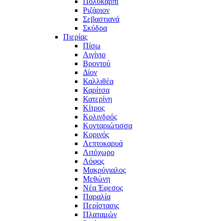
Πολυκάρπι
Ριζάριον
Σεβαστιανά
Σκύδρα
Πιερίας
Πίσω
Αιγίνιο
Βροντού
Δίον
Καλλιθέα
Καρίτσα
Κατερίνη
Κίτρος
Κολινδρός
Κονταριώτισσα
Κορινός
Λεπτοκαρυά
Λιτόχωρο
Λόφος
Μακρύγιαλος
Μεθώνη
Νέα Έφεσος
Παραλία
Περίστασις
Πλαταμών