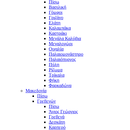
Πίσω
Βασιλική
Γόμφοι
Γριζάνο
Ελάτη
Καλαμπάκα
Καστράκι
Μεγάλα Καλύβια
Μεγαλοχώρι
Οιχαλία
Παλαιομονάστηρο
Παλαιόπυργος
Πύλη
Ρίζωμα
Τρίκαλα
Φήκη
Φαρκαδώνα
Μακεδονία
Πίσω
Γρεβενών
Πίσω
Άγιος Γεώργιος
Γρεβενά
Δεσκάτη
Καρπερό