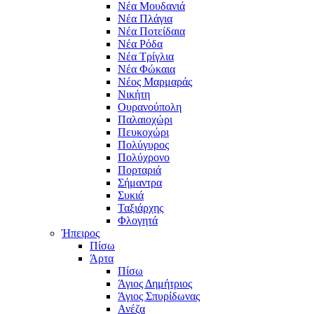
Νέα Μουδανιά
Νέα Πλάγια
Νέα Ποτείδαια
Νέα Ρόδα
Νέα Τρίγλια
Νέα Φώκαια
Νέος Μαρμαράς
Νικήτη
Ουρανούπολη
Παλαιοχώρι
Πευκοχώρι
Πολύγυρος
Πολύχρονο
Πορταριά
Σήμαντρα
Συκιά
Ταξιάρχης
Φλογητά
Ήπειρος
Πίσω
Άρτα
Πίσω
Άγιος Δημήτριος
Άγιος Σπυρίδωνας
Ανέζα