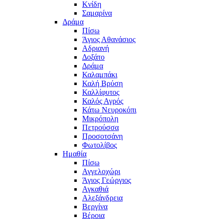
Κνίδη
Σαμαρίνα
Δράμα
Πίσω
Άγιος Αθανάσιος
Αδριανή
Δοξάτο
Δράμα
Καλαμπάκι
Καλή Βρύση
Καλλίφυτος
Καλός Αγρός
Κάτω Νευροκόπι
Μικρόπολη
Πετρούσσα
Προσοτσάνη
Φωτολίβος
Ημαθία
Πίσω
Αγγελοχώρι
Άγιος Γεώργιος
Αγκαθιά
Αλεξάνδρεια
Βεργίνα
Βέροια