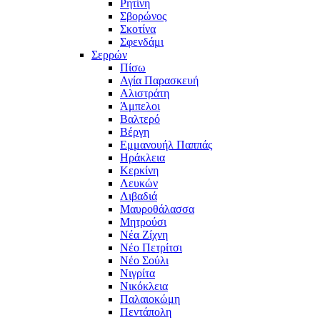
Ρητίνη
Σβορώνος
Σκοτίνα
Σφενδάμι
Σερρών
Πίσω
Αγία Παρασκευή
Αλιστράτη
Άμπελοι
Βαλτερό
Βέργη
Εμμανουήλ Παππάς
Ηράκλεια
Κερκίνη
Λευκών
Λιβαδιά
Μαυροθάλασσα
Μητρούσι
Νέα Ζίχνη
Νέο Πετρίτσι
Νέο Σούλι
Νιγρίτα
Νικόκλεια
Παλαιοκώμη
Πεντάπολη