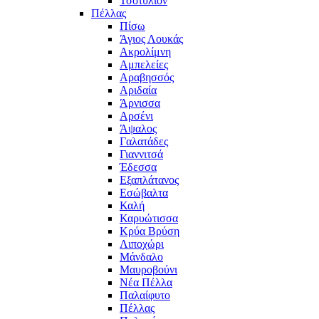
Τσοτύλιον
Πέλλας
Πίσω
Άγιος Λουκάς
Ακρολίμνη
Αμπελείες
Αραβησσός
Αριδαία
Άρνισσα
Αρσένι
Άψαλος
Γαλατάδες
Γιαννιτσά
Έδεσσα
Εξαπλάτανος
Εσώβαλτα
Καλή
Καρυώτισσα
Κρύα Βρύση
Λιποχώρι
Μάνδαλο
Μαυροβούνι
Νέα Πέλλα
Παλαίφυτο
Πέλλας