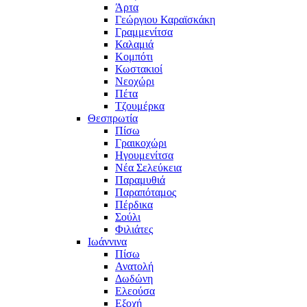
Άρτα
Γεώργιου Καραϊσκάκη
Γραμμενίτσα
Καλαμιά
Κομπότι
Κωστακιοί
Νεοχώρι
Πέτα
Τζουμέρκα
Θεσπρωτία
Πίσω
Γραικοχώρι
Ηγουμενίτσα
Νέα Σελεύκεια
Παραμυθιά
Παραπόταμος
Πέρδικα
Σούλι
Φιλιάτες
Ιωάννινα
Πίσω
Ανατολή
Δωδώνη
Ελεούσα
Εξοχή