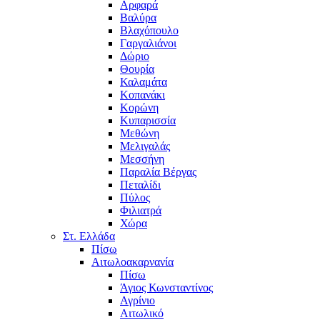
Αρφαρά
Βαλύρα
Βλαχόπουλο
Γαργαλιάνοι
Δώριο
Θουρία
Καλαμάτα
Κοπανάκι
Κορώνη
Κυπαρισσία
Μεθώνη
Μελιγαλάς
Μεσσήνη
Παραλία Βέργας
Πεταλίδι
Πύλος
Φιλιατρά
Χώρα
Στ. Ελλάδα
Πίσω
Αιτωλοακαρνανία
Πίσω
Άγιος Κωνσταντίνος
Αγρίνιο
Αιτωλικό