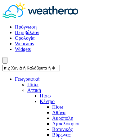
Πρόγνωση
Περιβάλλον
Ορολογία
Webcams
Widgets
Γεωγραφικά
Πίσω
Αττική
Πίσω
Κέντρο
Πίσω
Αθήνα
Ακρόπολη
Αμπελόκηποι
Βοτανικός
Βύρωνας