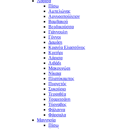
Λάρισα
Πίσω
Αμπελώνας
Αργυροπούλειον
Βαμβακού
Βερδικούσσα
Γιάννουλη
Γόννοι
Δαμάσι
Κρανέα Ελασσόνος
Κριτήρι
Λάρισα
Λιβάδι
Μακρυχώρι
Νίκαια
Πλατύκαμπος
Πυργετός
Συκούριο
Τερψιθέα
Τσαριτσάνη
Τύρναβος
Φάλαννα
Φάρσαλα
Μαγνησία
Πίσω