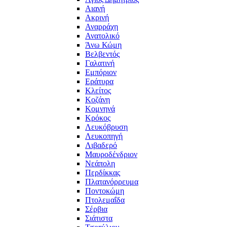
Αιανή
Ακρινή
Αναρράχη
Ανατολικό
Άνω Κώμη
Βελβεντός
Γαλατινή
Εμπόριον
Εράτυρα
Κλείτος
Κοζάνη
Κομνηνά
Κρόκος
Λευκόβρυση
Λευκοπηγή
Λιβαδερό
Μαυροδένδριον
Νεάπολη
Περδίκκας
Πλατανόρρευμα
Ποντοκώμη
Πτολεμαΐδα
Σέρβια
Σιάτιστα