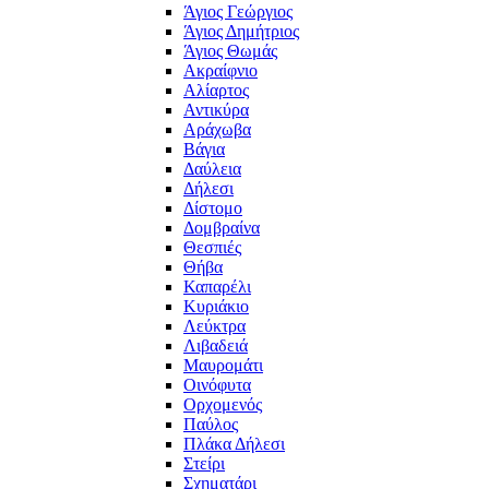
Άγιος Γεώργιος
Άγιος Δημήτριος
Άγιος Θωμάς
Ακραίφνιο
Αλίαρτος
Αντικύρα
Αράχωβα
Βάγια
Δαύλεια
Δήλεσι
Δίστομο
Δομβραίνα
Θεσπιές
Θήβα
Καπαρέλι
Κυριάκιο
Λεύκτρα
Λιβαδειά
Μαυρομάτι
Οινόφυτα
Ορχομενός
Παύλος
Πλάκα Δήλεσι
Στείρι
Σχηματάρι