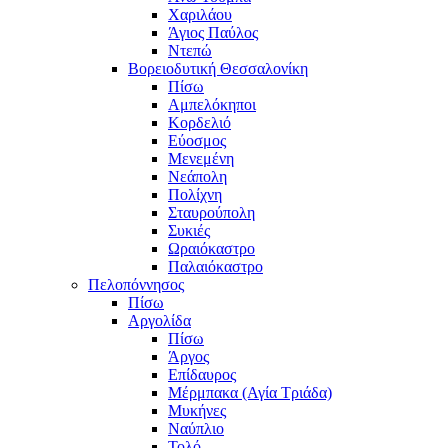
Χαριλάου
Άγιος Παύλος
Ντεπώ
Βορειοδυτική Θεσσαλονίκη
Πίσω
Αμπελόκηποι
Κορδελιό
Εύοσμος
Μενεμένη
Νεάπολη
Πολίχνη
Σταυρούπολη
Συκιές
Ωραιόκαστρο
Παλαιόκαστρο
Πελοπόννησος
Πίσω
Αργολίδα
Πίσω
Άργος
Επίδαυρος
Μέρμπακα (Αγία Τριάδα)
Μυκήνες
Ναύπλιο
Τολό