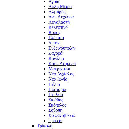
Αγριά
Άλλη Μεριά
Αλμυρός
Άνω Λεχώνια
Αργαλαστή
Βελεστίνο
Βόλος
Γλώσσα
Διμήνι
Ευξεινούπολη
Ζαγορά
Κανάλια
Κάτω Λεχώνια
Μακρινίτσα
Νέα Αγχίαλος
Νέα Ιωνία
Πήλιο
Πορταριά
Πτελεός
Σκιάθος
Σκόπελος
Σούρπη
Στεφανοβίκειο
Τρικέρι
Τρίκαλα