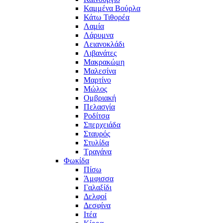
Καμμένα Βούρλα
Κάτω Τιθορέα
Λαμία
Λάρυμνα
Λειανοκλάδι
Λιβανάτες
Μακρακώμη
Μαλεσίνα
Μαρτίνο
Μώλος
Ομβριακή
Πελασγία
Ροδίτσα
Σπερχειάδα
Σταυρός
Στυλίδα
Τραγάνα
Φωκίδα
Πίσω
Άμφισσα
Γαλαξίδι
Δελφοί
Δεσφίνα
Ιτέα