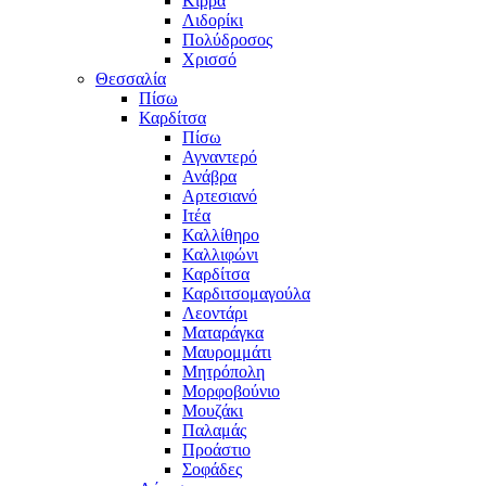
Κίρρα
Λιδορίκι
Πολύδροσος
Χρισσό
Θεσσαλία
Πίσω
Καρδίτσα
Πίσω
Αγναντερό
Ανάβρα
Αρτεσιανό
Ιτέα
Καλλίθηρο
Καλλιφώνι
Καρδίτσα
Καρδιτσομαγούλα
Λεοντάρι
Ματαράγκα
Μαυρομμάτι
Μητρόπολη
Μορφοβούνιο
Μουζάκι
Παλαμάς
Προάστιο
Σοφάδες