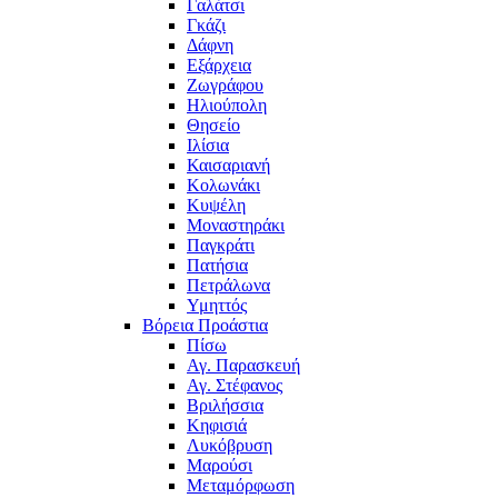
Γαλάτσι
Γκάζι
Δάφνη
Εξάρχεια
Ζωγράφου
Ηλιούπολη
Θησείο
Ιλίσια
Καισαριανή
Κολωνάκι
Κυψέλη
Μοναστηράκι
Παγκράτι
Πατήσια
Πετράλωνα
Υμηττός
Βόρεια Προάστια
Πίσω
Αγ. Παρασκευή
Αγ. Στέφανος
Βριλήσσια
Κηφισιά
Λυκόβρυση
Μαρούσι
Μεταμόρφωση