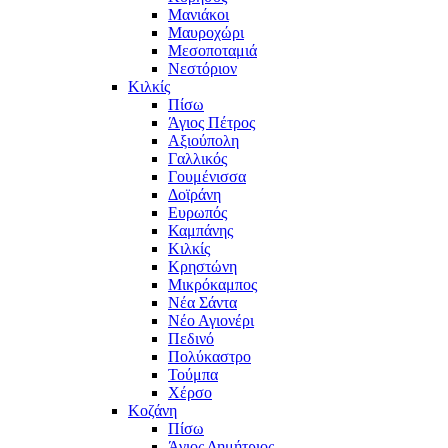
Μανιάκοι
Μαυροχώρι
Μεσοποταμιά
Νεστόριον
Κιλκίς
Πίσω
Άγιος Πέτρος
Αξιούπολη
Γαλλικός
Γουμένισσα
Δοϊράνη
Ευρωπός
Καμπάνης
Κιλκίς
Κρηστώνη
Μικρόκαμπος
Νέα Σάντα
Νέο Αγιονέρι
Πεδινό
Πολύκαστρο
Τούμπα
Χέρσο
Κοζάνη
Πίσω
Άγιος Δημήτριος