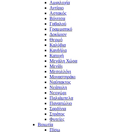
Αμφιλοχία
Αντίριο
Αστακός
Βόνιτσα
Γαβαλού
Γραμματικό
Δοκίμιον
Θερμό
Καλύβια
Κανδήλα
Κατοχή
Μεγάλη Χώρα
Μενίδι
Μεσολλόγι
Μοναστηράκι
Ναύπακτος
Νεάπολη
Νεοχώρι
Παλιάμπελα
Παναιτώλιο
Σαρδίνια
Στράτος
Φυτείες
Βοιωτία
Πίσω