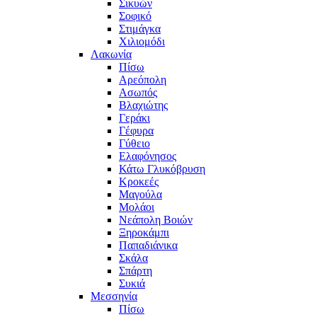
Σικυών
Σοφικό
Στιμάγκα
Χιλιομόδι
Λακωνία
Πίσω
Αρεόπολη
Ασωπός
Βλαχιώτης
Γεράκι
Γέφυρα
Γύθειο
Ελαφόνησος
Κάτω Γλυκόβρυση
Κροκεές
Μαγούλα
Μολάοι
Νεάπολη Βοιών
Ξηροκάμπι
Παπαδιάνικα
Σκάλα
Σπάρτη
Συκιά
Μεσσηνία
Πίσω