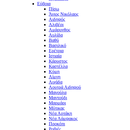
Εύβοια
Πίσω
Άγιος Νικόλαος
Αιδηψός
Αλιβέρι
Αμάρυνθος
Αυλίδα
Βαθύ
Βασιλικό
Ερέτρια
Ιστιαία
Κάρυστος
Καστέλλα
Κύμη
Λίμνη
Λιχάδα
Λουτρά Αιδηψού
Μαγούλα
Μαντούδι
Μαρμάρι
Μύτικας
Νέα Αρτάκη
Νέα Λάμψακος
Προκόπι
Ροβιές