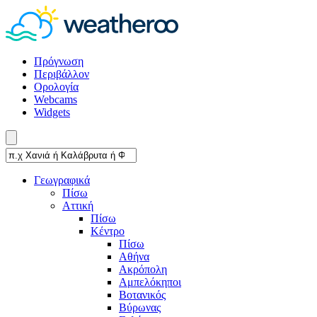
Πρόγνωση
Περιβάλλον
Ορολογία
Webcams
Widgets
Γεωγραφικά
Πίσω
Αττική
Πίσω
Κέντρο
Πίσω
Αθήνα
Ακρόπολη
Αμπελόκηποι
Βοτανικός
Βύρωνας