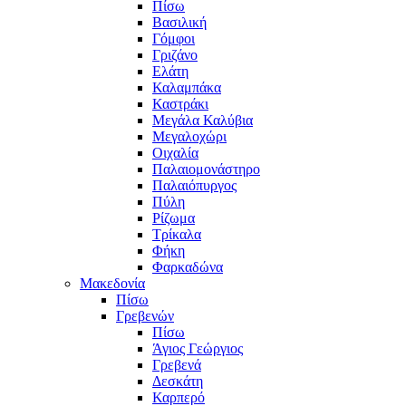
Πίσω
Βασιλική
Γόμφοι
Γριζάνο
Ελάτη
Καλαμπάκα
Καστράκι
Μεγάλα Καλύβια
Μεγαλοχώρι
Οιχαλία
Παλαιομονάστηρο
Παλαιόπυργος
Πύλη
Ρίζωμα
Τρίκαλα
Φήκη
Φαρκαδώνα
Μακεδονία
Πίσω
Γρεβενών
Πίσω
Άγιος Γεώργιος
Γρεβενά
Δεσκάτη
Καρπερό