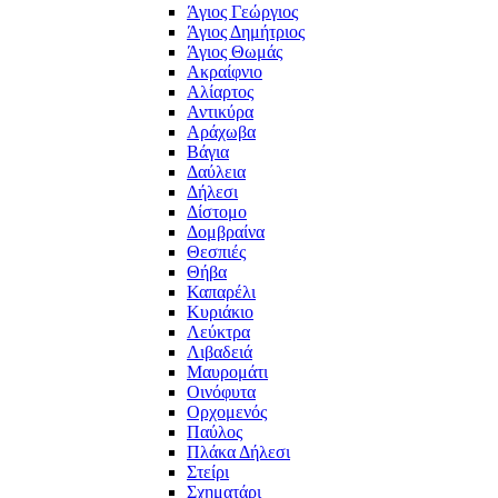
Άγιος Γεώργιος
Άγιος Δημήτριος
Άγιος Θωμάς
Ακραίφνιο
Αλίαρτος
Αντικύρα
Αράχωβα
Βάγια
Δαύλεια
Δήλεσι
Δίστομο
Δομβραίνα
Θεσπιές
Θήβα
Καπαρέλι
Κυριάκιο
Λεύκτρα
Λιβαδειά
Μαυρομάτι
Οινόφυτα
Ορχομενός
Παύλος
Πλάκα Δήλεσι
Στείρι
Σχηματάρι