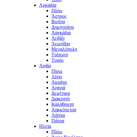
Αρκαδία
Πίσω
Άστρος
Βυτίνα
Δημητσάνα
Λαγκάδια
Λεβίδι
Λεωνίδιο
Μεγαλόπολη
Τρίπολη
Τυρός
Αχαΐα
Πίσω
Αίγιο
Ακράτα
Αχαγιά
Δεμένικα
Διακοπτό
Καλάβρυτα
Λακκόπετρα
Λάππα
Πάτρα
Ηλεία
Πίσω