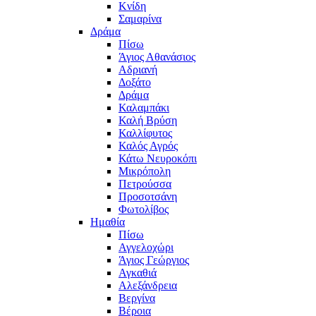
Κνίδη
Σαμαρίνα
Δράμα
Πίσω
Άγιος Αθανάσιος
Αδριανή
Δοξάτο
Δράμα
Καλαμπάκι
Καλή Βρύση
Καλλίφυτος
Καλός Αγρός
Κάτω Νευροκόπι
Μικρόπολη
Πετρούσσα
Προσοτσάνη
Φωτολίβος
Ημαθία
Πίσω
Αγγελοχώρι
Άγιος Γεώργιος
Αγκαθιά
Αλεξάνδρεια
Βεργίνα
Βέροια