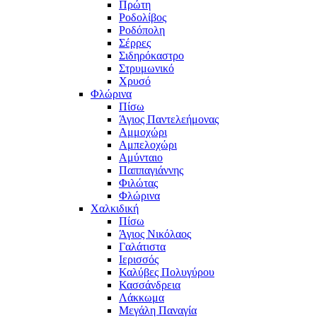
Πρώτη
Ροδολίβος
Ροδόπολη
Σέρρες
Σιδηρόκαστρο
Στρυμωνικό
Χρυσό
Φλώρινα
Πίσω
Άγιος Παντελεήμονας
Αμμοχώρι
Αμπελοχώρι
Αμύνταιο
Παππαγιάννης
Φιλώτας
Φλώρινα
Χαλκιδική
Πίσω
Άγιος Νικόλαος
Γαλάτιστα
Ιερισσός
Καλύβες Πολυγύρου
Κασσάνδρεια
Λάκκωμα
Μεγάλη Παναγία