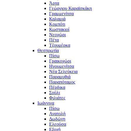
Άρτα
Γεώργιου Καραϊσκάκη
Γραμμενίτσα
Καλαμιά
Κομπότι
Κωστακιοί
Νεοχώρι
Πέτα
Τζουμέρκα
Θεσπρωτία
Πίσω
Γραικοχώρι
Ηγουμενίτσα
Νέα Σελεύκεια
Παραμυθιά
Παραπόταμος
Πέρδικα
Σούλι
Φιλιάτες
Ιωάννινα
Πίσω
Ανατολή
Δωδώνη
Ελεούσα
Εξοχή