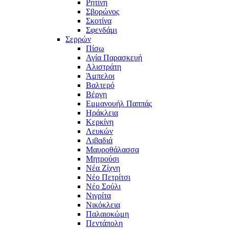
Ρητίνη
Σβορώνος
Σκοτίνα
Σφενδάμι
Σερρών
Πίσω
Αγία Παρασκευή
Αλιστράτη
Άμπελοι
Βαλτερό
Βέργη
Εμμανουήλ Παππάς
Ηράκλεια
Κερκίνη
Λευκών
Λιβαδιά
Μαυροθάλασσα
Μητρούσι
Νέα Ζίχνη
Νέο Πετρίτσι
Νέο Σούλι
Νιγρίτα
Νικόκλεια
Παλαιοκώμη
Πεντάπολη