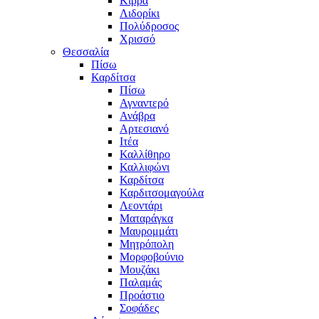
Κίρρα
Λιδορίκι
Πολύδροσος
Χρισσό
Θεσσαλία
Πίσω
Καρδίτσα
Πίσω
Αγναντερό
Ανάβρα
Αρτεσιανό
Ιτέα
Καλλίθηρο
Καλλιφώνι
Καρδίτσα
Καρδιτσομαγούλα
Λεοντάρι
Ματαράγκα
Μαυρομμάτι
Μητρόπολη
Μορφοβούνιο
Μουζάκι
Παλαμάς
Προάστιο
Σοφάδες