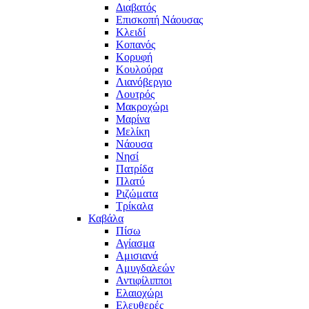
Διαβατός
Επισκοπή Νάουσας
Κλειδί
Κοπανός
Κορυφή
Κουλούρα
Λιανόβεργιο
Λουτρός
Μακροχώρι
Μαρίνα
Μελίκη
Νάουσα
Νησί
Πατρίδα
Πλατύ
Ριζώματα
Τρίκαλα
Καβάλα
Πίσω
Αγίασμα
Αμισιανά
Αμυγδαλεών
Αντιφίλιπποι
Ελαιοχώρι
Ελευθερές