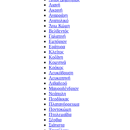
Αιανή
Ακρινή
Αναρράχη
Ανατολικό
Άνω Κώμη
Βελβεντός
Γαλατινή
Εμπόριον
Εράτυρα
Κλείτος
Κοζάνη
Κομνηνά
Κρόκος
Λευκόβρυση
Λευκοπηγή
Λιβαδερό
Μαυροδένδριον
Νεάπολη
Περδίκκας
Πλατανόρρευμα
Ποντοκώμη
Πτολεμαΐδα
Σέρβια
Σιάτιστα