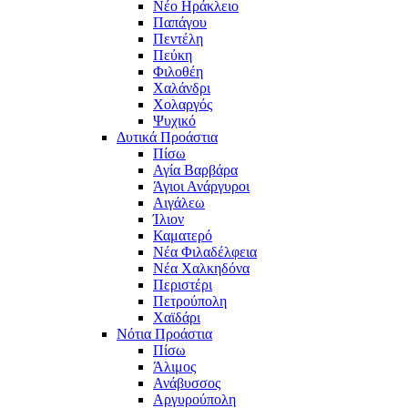
Νέο Ηράκλειο
Παπάγου
Πεντέλη
Πεύκη
Φιλοθέη
Χαλάνδρι
Χολαργός
Ψυχικό
Δυτικά Προάστια
Πίσω
Αγία Βαρβάρα
Άγιοι Ανάργυροι
Αιγάλεω
Ίλιον
Καματερό
Νέα Φιλαδέλφεια
Νέα Χαλκηδόνα
Περιστέρι
Πετρούπολη
Χαϊδάρι
Νότια Προάστια
Πίσω
Άλιμος
Ανάβυσσος
Αργυρούπολη