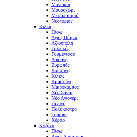
Μανιάκοι
Μαυροχώρι
Μεσοποταμιά
Νεστόριον
Κιλκίς
Πίσω
Άγιος Πέτρος
Αξιούπολη
Γαλλικός
Γουμένισσα
Δοϊράνη
Ευρωπός
Καμπάνης
Κιλκίς
Κρηστώνη
Μικρόκαμπος
Νέα Σάντα
Νέο Αγιονέρι
Πεδινό
Πολύκαστρο
Τούμπα
Χέρσο
Κοζάνη
Πίσω
Άγιος Δημήτριος