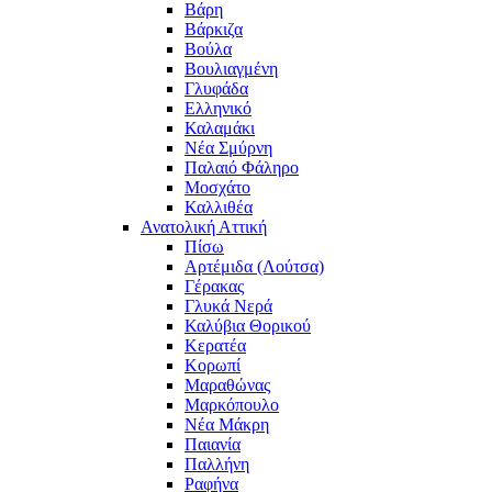
Βάρη
Βάρκιζα
Βούλα
Βουλιαγμένη
Γλυφάδα
Ελληνικό
Καλαμάκι
Νέα Σμύρνη
Παλαιό Φάληρο
Μοσχάτο
Καλλιθέα
Ανατολική Αττική
Πίσω
Αρτέμιδα (Λούτσα)
Γέρακας
Γλυκά Νερά
Καλύβια Θορικού
Κερατέα
Κορωπί
Μαραθώνας
Μαρκόπουλο
Νέα Μάκρη
Παιανία
Παλλήνη
Ραφήνα