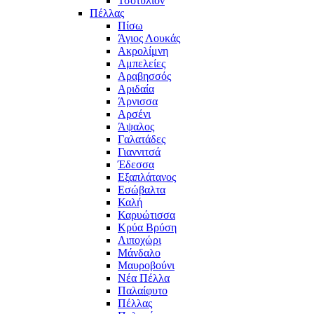
Τσοτύλιον
Πέλλας
Πίσω
Άγιος Λουκάς
Ακρολίμνη
Αμπελείες
Αραβησσός
Αριδαία
Άρνισσα
Αρσένι
Άψαλος
Γαλατάδες
Γιαννιτσά
Έδεσσα
Εξαπλάτανος
Εσώβαλτα
Καλή
Καρυώτισσα
Κρύα Βρύση
Λιποχώρι
Μάνδαλο
Μαυροβούνι
Νέα Πέλλα
Παλαίφυτο
Πέλλας