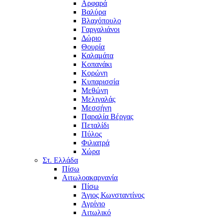
Αρφαρά
Βαλύρα
Βλαχόπουλο
Γαργαλιάνοι
Δώριο
Θουρία
Καλαμάτα
Κοπανάκι
Κορώνη
Κυπαρισσία
Μεθώνη
Μελιγαλάς
Μεσσήνη
Παραλία Βέργας
Πεταλίδι
Πύλος
Φιλιατρά
Χώρα
Στ. Ελλάδα
Πίσω
Αιτωλοακαρνανία
Πίσω
Άγιος Κωνσταντίνος
Αγρίνιο
Αιτωλικό