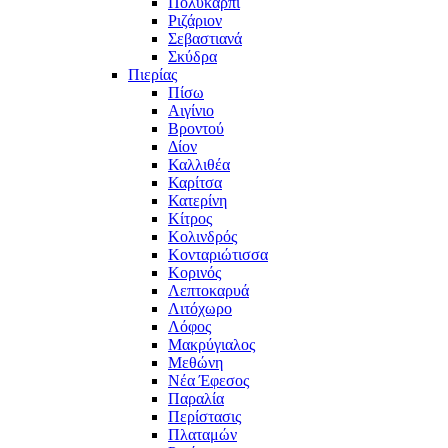
Πολυκάρπι
Ριζάριον
Σεβαστιανά
Σκύδρα
Πιερίας
Πίσω
Αιγίνιο
Βροντού
Δίον
Καλλιθέα
Καρίτσα
Κατερίνη
Κίτρος
Κολινδρός
Κονταριώτισσα
Κορινός
Λεπτοκαρυά
Λιτόχωρο
Λόφος
Μακρύγιαλος
Μεθώνη
Νέα Έφεσος
Παραλία
Περίστασις
Πλαταμών