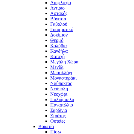
Αμφιλοχία
Αντίριο
Αστακός
Βόνιτσα
Γαβαλού
Γραμματικό
Δοκίμιον
Θερμό
Καλύβια
Κανδήλα
Κατοχή
Μεγάλη Χώρα
Μενίδι
Μεσολλόγι
Μοναστηράκι
Ναύπακτος
Νεάπολη
Νεοχώρι
Παλιάμπελα
Παναιτώλιο
Σαρδίνια
Στράτος
Φυτείες
Βοιωτία
Πίσω