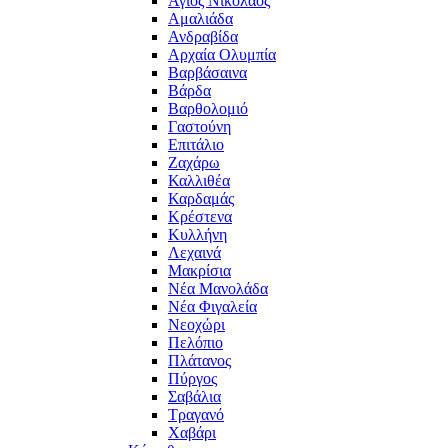
Άγιος Νικόλαος
Αμαλιάδα
Ανδραβίδα
Αρχαία Ολυμπία
Βαρβάσαινα
Βάρδα
Βαρθολομιό
Γαστούνη
Επιτάλιο
Ζαχάρω
Καλλιθέα
Καρδαμάς
Κρέστενα
Κυλλήνη
Λεχαινά
Μακρίσια
Νέα Μανολάδα
Νέα Φιγαλεία
Νεοχώρι
Πελόπιο
Πλάτανος
Πύργος
Σαβάλια
Τραγανό
Χαβάρι