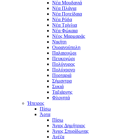
Νέα Μουδανιά
Νέα Πλάγια
Νέα Ποτείδαια
Νέα Ρόδα
Νέα Τρίγλια
Νέα Φώκαια
Νέος Μαρμαράς
Νικήτη
Ουρανούπολη
Παλαιοχώρι
Πευκοχώρι
Πολύγυρος
Πολύχρονο
Πορταριά
Σήμαντρα
Συκιά
Ταξιάρχης
Φλογητά
Ήπειρος
Πίσω
Άρτα
Πίσω
Άγιος Δημήτριος
Άγιος Σπυρίδωνας
Ανέζα