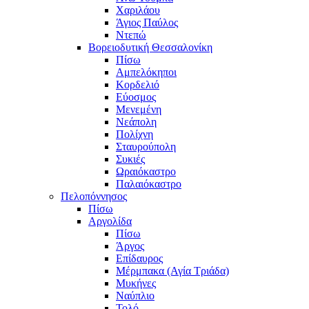
Χαριλάου
Άγιος Παύλος
Ντεπώ
Βορειοδυτική Θεσσαλονίκη
Πίσω
Αμπελόκηποι
Κορδελιό
Εύοσμος
Μενεμένη
Νεάπολη
Πολίχνη
Σταυρούπολη
Συκιές
Ωραιόκαστρο
Παλαιόκαστρο
Πελοπόννησος
Πίσω
Αργολίδα
Πίσω
Άργος
Επίδαυρος
Μέρμπακα (Αγία Τριάδα)
Μυκήνες
Ναύπλιο
Τολό