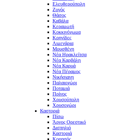
Ελευθερούπολη
Ζυγός
Θάσος
Καβάλα
Κεραμωτή
Κοκκινόχωμα
Κρηνίδες
Λιμενάρια
Μουσθένη
Νέα Ηρακλείτσα
Νέα Καρβάλη
Νέα Καρυά
Νέα Πέραμος
Νικήσιανη
Παλαιοχώρι
Ποταμιά
Πρίνος
Χρυσούπολη
Χρυσοχώρι
Καστοριά
Πίσω
Άργος Ορεστικό
Δισπηλιό
Καστοριά
Κορησός