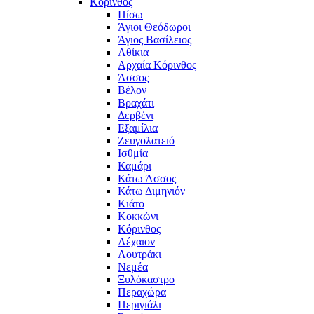
Κόρινθος
Πίσω
Άγιοι Θεόδωροι
Άγιος Βασίλειος
Αθίκια
Αρχαία Κόρινθος
Άσσος
Βέλον
Βραχάτι
Δερβένι
Εξαμίλια
Ζευγολατειό
Ισθμία
Καμάρι
Κάτω Άσσος
Κάτω Διμηνιόν
Κιάτο
Κοκκώνι
Κόρινθος
Λέχαιον
Λουτράκι
Νεμέα
Ξυλόκαστρο
Περαχώρα
Περιγιάλι