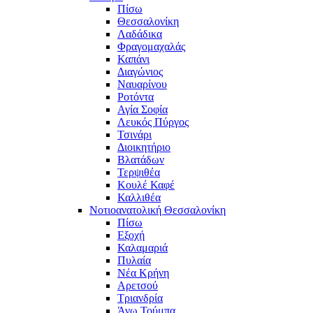
Πίσω
Θεσσαλονίκη
Λαδάδικα
Φραγομαχαλάς
Καπάνι
Διαγώνιος
Ναυαρίνου
Ροτόντα
Αγία Σοφία
Λευκός Πύργος
Τσινάρι
Διοικητήριο
Βλατάδων
Τερψιθέα
Κουλέ Καφέ
Καλλιθέα
Νοτιοανατολική Θεσσαλονίκη
Πίσω
Εξοχή
Καλαμαριά
Πυλαία
Νέα Κρήνη
Αρετσού
Τριανδρία
Άνω Τούμπα