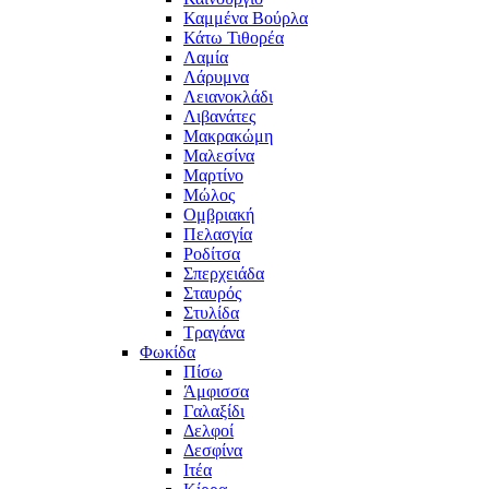
Καμμένα Βούρλα
Κάτω Τιθορέα
Λαμία
Λάρυμνα
Λειανοκλάδι
Λιβανάτες
Μακρακώμη
Μαλεσίνα
Μαρτίνο
Μώλος
Ομβριακή
Πελασγία
Ροδίτσα
Σπερχειάδα
Σταυρός
Στυλίδα
Τραγάνα
Φωκίδα
Πίσω
Άμφισσα
Γαλαξίδι
Δελφοί
Δεσφίνα
Ιτέα