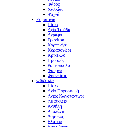
Φάρος
Χαλκίδα
Ψαχνά
Ευρυτανία
Πίσω
Αγία Τριάδα
Άγραφα
Γρανίτσα
Καρπενήσι
Κερασοχώρι
Κρίκελλο
Προυσός
Ραπτόπουλο
Φουρνά
Φραγκίστα
Φθιώτιδα
Πίσω
Αγία Παρασκευή
Άγιος Κωνσταντίνος
Αμφίκλεια
Ανθήλη
Αταλάντη
Δομοκός
Ελάτεια
Καινούργιο