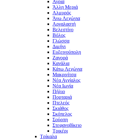
Αγριά
Άλλη Μεριά
Αλμυρός
Άνω Λεχώνια
Αργαλαστή
Βελεστίνο
Βόλος
Γλώσσα
Διμήνι
Ευξεινούπολη
Ζαγορά
Κανάλια
Κάτω Λεχώνια
Μακρινίτσα
Νέα Αγχίαλος
Νέα Ιωνία
Πήλιο
Πορταριά
Πτελεός
Σκιάθος
Σκόπελος
Σούρπη
Στεφανοβίκειο
Τρικέρι
Τρίκαλα