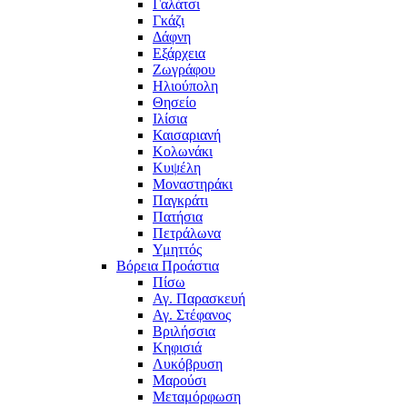
Γαλάτσι
Γκάζι
Δάφνη
Εξάρχεια
Ζωγράφου
Ηλιούπολη
Θησείο
Ιλίσια
Καισαριανή
Κολωνάκι
Κυψέλη
Μοναστηράκι
Παγκράτι
Πατήσια
Πετράλωνα
Υμηττός
Βόρεια Προάστια
Πίσω
Αγ. Παρασκευή
Αγ. Στέφανος
Βριλήσσια
Κηφισιά
Λυκόβρυση
Μαρούσι
Μεταμόρφωση