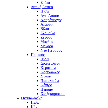
Σπάτα
Δυτική Αττική
Πίσω
Άνω Λιόσια
Ασπρόπυργος
Αχαρναί
Βίλια
Ελευσίνα
Ζεφύρι
Μάνδρα
Μέγαρα
Νέα Πέραμος
Πειραιάς
Πίσω
Δραπετσώνα
Κερατσίνι
Κορυδαλλός
Νίκαια
Πασαλιμάνι
Κέντρο
Πέραμα
Χατζηκυριάκειο
Θεσσαλονίκη
Πίσω
Κέντρο