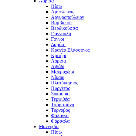
Λάρισα
Πίσω
Αμπελώνας
Αργυροπούλειον
Βαμβακού
Βερδικούσσα
Γιάννουλη
Γόννοι
Δαμάσι
Κρανέα Ελασσόνος
Κριτήρι
Λάρισα
Λιβάδι
Μακρυχώρι
Νίκαια
Πλατύκαμπος
Πυργετός
Συκούριο
Τερψιθέα
Τσαριτσάνη
Τύρναβος
Φάλαννα
Φάρσαλα
Μαγνησία
Πίσω