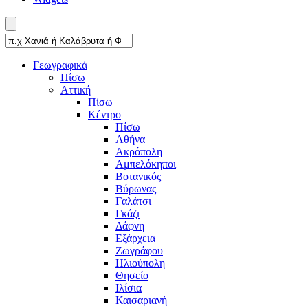
Γεωγραφικά
Πίσω
Αττική
Πίσω
Κέντρο
Πίσω
Αθήνα
Ακρόπολη
Αμπελόκηποι
Βοτανικός
Βύρωνας
Γαλάτσι
Γκάζι
Δάφνη
Εξάρχεια
Ζωγράφου
Ηλιούπολη
Θησείο
Ιλίσια
Καισαριανή