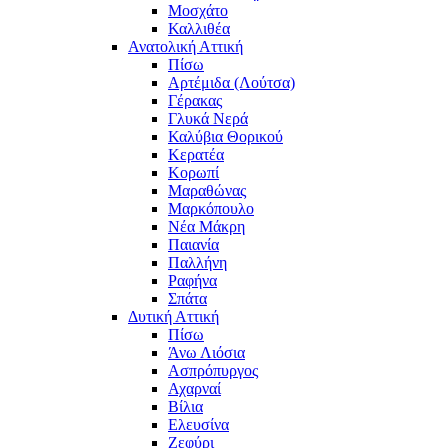
Μοσχάτο
Καλλιθέα
Ανατολική Αττική
Πίσω
Αρτέμιδα (Λούτσα)
Γέρακας
Γλυκά Νερά
Καλύβια Θορικού
Κερατέα
Κορωπί
Μαραθώνας
Μαρκόπουλο
Νέα Μάκρη
Παιανία
Παλλήνη
Ραφήνα
Σπάτα
Δυτική Αττική
Πίσω
Άνω Λιόσια
Ασπρόπυργος
Αχαρναί
Βίλια
Ελευσίνα
Ζεφύρι