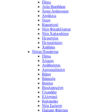
Πίσω
Αγία Βαρβάρα
Άγιοι Ανάργυροι
Αιγάλεω
Ίλιον
Καματερό
Νέα Φιλαδέλφεια
Νέα Χαλκηδόνα
Περιστέρι
Πετρούπολη
Χαϊδάρι
Νότια Προάστια
Πίσω
Άλιμος
Ανάβυσσος
Αργυρούπολη
Βάρη
Βάρκιζα
Βούλα
Βουλιαγμένη
Γλυφάδα
Ελληνικό
Καλαμάκι
Νέα Σμύρνη
Παλαιό Φάληρο