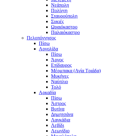
Νεάπολη
Πολίχνη
Σταυρούπολη
Συκιές
Ωραιόκαστρο
Παλαιόκαστρο
Πελοπόννησος
Πίσω
Αργολίδα
Πίσω
Άργος
Επίδαυρος
Μέρμπακα (Αγία Τριάδα)
Μυκήνες
Ναύπλιο
Τολό
Αρκαδία
Πίσω
Άστρος
Βυτίνα
Δημητσάνα
Λαγκάδια
Λεβίδι
Λεωνίδιο