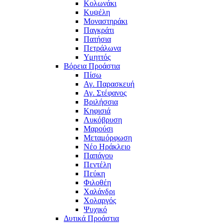
Κολωνάκι
Κυψέλη
Μοναστηράκι
Παγκράτι
Πατήσια
Πετράλωνα
Υμηττός
Βόρεια Προάστια
Πίσω
Αγ. Παρασκευή
Αγ. Στέφανος
Βριλήσσια
Κηφισιά
Λυκόβρυση
Μαρούσι
Μεταμόρφωση
Νέο Ηράκλειο
Παπάγου
Πεντέλη
Πεύκη
Φιλοθέη
Χαλάνδρι
Χολαργός
Ψυχικό
Δυτικά Προάστια