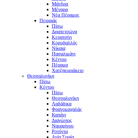
Μάνδρα
Μέγαρα
Νέα Πέραμος
Πειραιάς
Πίσω
Δραπετσώνα
Κερατσίνι
Κορυδαλλός
Νίκαια
Πασαλιμάνι
Κέντρο
Πέραμα
Χατζηκυριάκειο
Θεσσαλονίκη
Πίσω
Κέντρο
Πίσω
Θεσσαλονίκη
Λαδάδικα
Φραγομαχαλάς
Καπάνι
Διαγώνιος
Ναυαρίνου
Ροτόντα
Αγία Σοφία