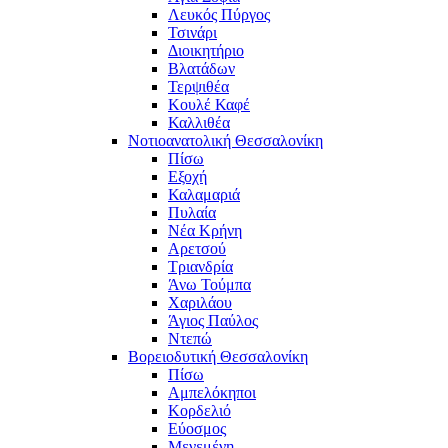
Λευκός Πύργος
Τσινάρι
Διοικητήριο
Βλατάδων
Τερψιθέα
Κουλέ Καφέ
Καλλιθέα
Νοτιοανατολική Θεσσαλονίκη
Πίσω
Εξοχή
Καλαμαριά
Πυλαία
Νέα Κρήνη
Αρετσού
Τριανδρία
Άνω Τούμπα
Χαριλάου
Άγιος Παύλος
Ντεπώ
Βορειοδυτική Θεσσαλονίκη
Πίσω
Αμπελόκηποι
Κορδελιό
Εύοσμος
Μενεμένη