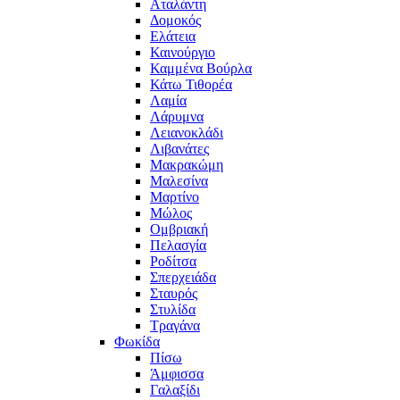
Αταλάντη
Δομοκός
Ελάτεια
Καινούργιο
Καμμένα Βούρλα
Κάτω Τιθορέα
Λαμία
Λάρυμνα
Λειανοκλάδι
Λιβανάτες
Μακρακώμη
Μαλεσίνα
Μαρτίνο
Μώλος
Ομβριακή
Πελασγία
Ροδίτσα
Σπερχειάδα
Σταυρός
Στυλίδα
Τραγάνα
Φωκίδα
Πίσω
Άμφισσα
Γαλαξίδι