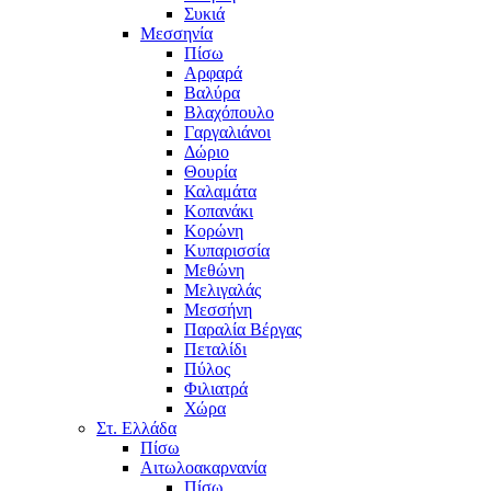
Συκιά
Μεσσηνία
Πίσω
Αρφαρά
Βαλύρα
Βλαχόπουλο
Γαργαλιάνοι
Δώριο
Θουρία
Καλαμάτα
Κοπανάκι
Κορώνη
Κυπαρισσία
Μεθώνη
Μελιγαλάς
Μεσσήνη
Παραλία Βέργας
Πεταλίδι
Πύλος
Φιλιατρά
Χώρα
Στ. Ελλάδα
Πίσω
Αιτωλοακαρνανία
Πίσω