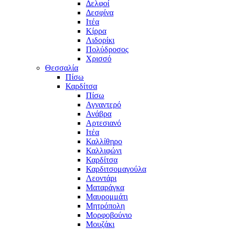
Δελφοί
Δεσφίνα
Ιτέα
Κίρρα
Λιδορίκι
Πολύδροσος
Χρισσό
Θεσσαλία
Πίσω
Καρδίτσα
Πίσω
Αγναντερό
Ανάβρα
Αρτεσιανό
Ιτέα
Καλλίθηρο
Καλλιφώνι
Καρδίτσα
Καρδιτσομαγούλα
Λεοντάρι
Ματαράγκα
Μαυρομμάτι
Μητρόπολη
Μορφοβούνιο
Μουζάκι