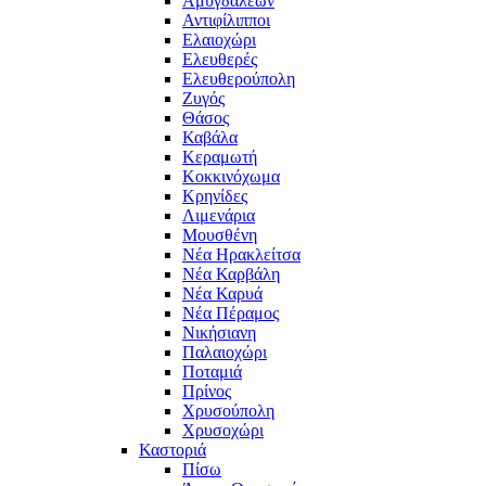
Αμυγδαλεών
Αντιφίλιπποι
Ελαιοχώρι
Ελευθερές
Ελευθερούπολη
Ζυγός
Θάσος
Καβάλα
Κεραμωτή
Κοκκινόχωμα
Κρηνίδες
Λιμενάρια
Μουσθένη
Νέα Ηρακλείτσα
Νέα Καρβάλη
Νέα Καρυά
Νέα Πέραμος
Νικήσιανη
Παλαιοχώρι
Ποταμιά
Πρίνος
Χρυσούπολη
Χρυσοχώρι
Καστοριά
Πίσω