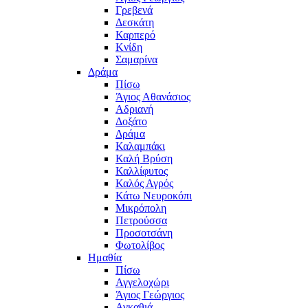
Γρεβενά
Δεσκάτη
Καρπερό
Κνίδη
Σαμαρίνα
Δράμα
Πίσω
Άγιος Αθανάσιος
Αδριανή
Δοξάτο
Δράμα
Καλαμπάκι
Καλή Βρύση
Καλλίφυτος
Καλός Αγρός
Κάτω Νευροκόπι
Μικρόπολη
Πετρούσσα
Προσοτσάνη
Φωτολίβος
Ημαθία
Πίσω
Αγγελοχώρι
Άγιος Γεώργιος
Αγκαθιά