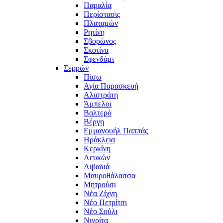
Παραλία
Περίστασις
Πλαταμών
Ρητίνη
Σβορώνος
Σκοτίνα
Σφενδάμι
Σερρών
Πίσω
Αγία Παρασκευή
Αλιστράτη
Άμπελοι
Βαλτερό
Βέργη
Εμμανουήλ Παππάς
Ηράκλεια
Κερκίνη
Λευκών
Λιβαδιά
Μαυροθάλασσα
Μητρούσι
Νέα Ζίχνη
Νέο Πετρίτσι
Νέο Σούλι
Νιγρίτα