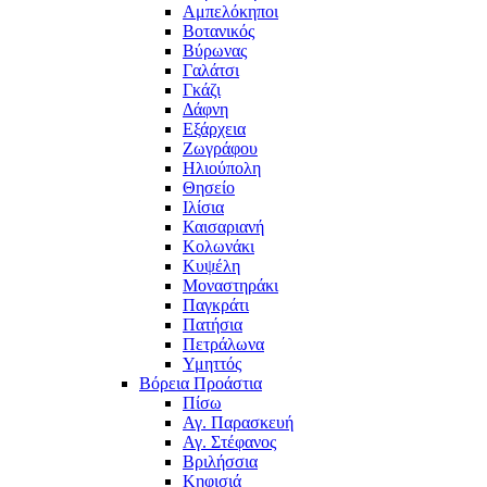
Αμπελόκηποι
Βοτανικός
Βύρωνας
Γαλάτσι
Γκάζι
Δάφνη
Εξάρχεια
Ζωγράφου
Ηλιούπολη
Θησείο
Ιλίσια
Καισαριανή
Κολωνάκι
Κυψέλη
Μοναστηράκι
Παγκράτι
Πατήσια
Πετράλωνα
Υμηττός
Βόρεια Προάστια
Πίσω
Αγ. Παρασκευή
Αγ. Στέφανος
Βριλήσσια
Κηφισιά