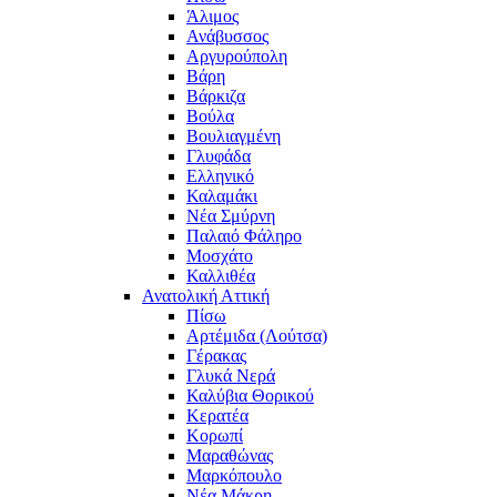
Άλιμος
Ανάβυσσος
Αργυρούπολη
Βάρη
Βάρκιζα
Βούλα
Βουλιαγμένη
Γλυφάδα
Ελληνικό
Καλαμάκι
Νέα Σμύρνη
Παλαιό Φάληρο
Μοσχάτο
Καλλιθέα
Ανατολική Αττική
Πίσω
Αρτέμιδα (Λούτσα)
Γέρακας
Γλυκά Νερά
Καλύβια Θορικού
Κερατέα
Κορωπί
Μαραθώνας
Μαρκόπουλο
Νέα Μάκρη