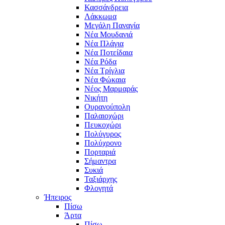
Κασσάνδρεια
Λάκκωμα
Μεγάλη Παναγία
Νέα Μουδανιά
Νέα Πλάγια
Νέα Ποτείδαια
Νέα Ρόδα
Νέα Τρίγλια
Νέα Φώκαια
Νέος Μαρμαράς
Νικήτη
Ουρανούπολη
Παλαιοχώρι
Πευκοχώρι
Πολύγυρος
Πολύχρονο
Πορταριά
Σήμαντρα
Συκιά
Ταξιάρχης
Φλογητά
Ήπειρος
Πίσω
Άρτα
Πίσω