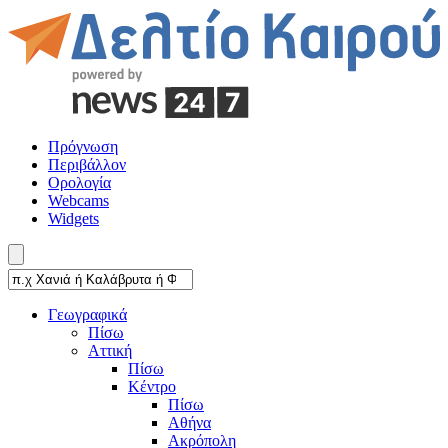
Πρόγνωση
Περιβάλλον
Ορολογία
Webcams
Widgets
Γεωγραφικά
Πίσω
Αττική
Πίσω
Κέντρο
Πίσω
Αθήνα
Ακρόπολη