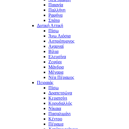
Παιανία
Παλλήνη
Ραφήνα
Σπάτα
Δυτική Αττική
Πίσω
Άνω Λιόσια
Ασπρόπυργος
Αχαρναί
Βίλια
Ελευσίνα
Ζεφύρι
Μάνδρα
Μέγαρα
Νέα Πέραμος
Πειραιάς
Πίσω
Δραπετσώνα
Κερατσίνι
Κορυδαλλός
Νίκαια
Πασαλιμάνι
Κέντρο
Πέραμα