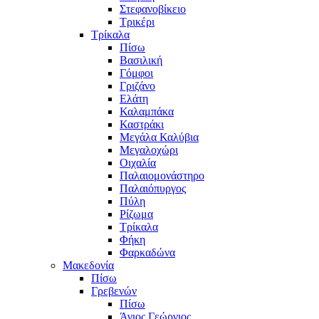
Στεφανοβίκειο
Τρικέρι
Τρίκαλα
Πίσω
Βασιλική
Γόμφοι
Γριζάνο
Ελάτη
Καλαμπάκα
Καστράκι
Μεγάλα Καλύβια
Μεγαλοχώρι
Οιχαλία
Παλαιομονάστηρο
Παλαιόπυργος
Πύλη
Ρίζωμα
Τρίκαλα
Φήκη
Φαρκαδώνα
Μακεδονία
Πίσω
Γρεβενών
Πίσω
Άγιος Γεώργιος