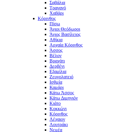
Σαβάλια
Τραγανό
Χαβάρι
Κόρινθος
Πίσω
Άγιοι Θεόδωροι
Άγιος Βασίλειος
Αθίκια
Αρχαία Κόρινθος
Άσσος
Βέλον
Βραχάτι
Δερβένι
Εξαμίλια
Ζευγολατειό
Ισθμία
Καμάρι
Κάτω Άσσος
Κάτω Διμηνιόν
Κιάτο
Κοκκώνι
Κόρινθος
Λέχαιον
Λουτράκι
Νεμέα