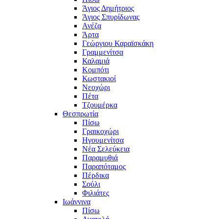
Άγιος Δημήτριος
Άγιος Σπυρίδωνας
Ανέζα
Άρτα
Γεώργιου Καραϊσκάκη
Γραμμενίτσα
Καλαμιά
Κομπότι
Κωστακιοί
Νεοχώρι
Πέτα
Τζουμέρκα
Θεσπρωτία
Πίσω
Γραικοχώρι
Ηγουμενίτσα
Νέα Σελεύκεια
Παραμυθιά
Παραπόταμος
Πέρδικα
Σούλι
Φιλιάτες
Ιωάννινα
Πίσω