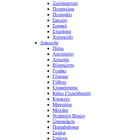
Ξυλόκαστρο
Περαχώρα
Περιγιάλι
Σικυών
Σοφικό
Στιμάγκα
Χιλιομόδι
Λακωνία
Πίσω
Αρεόπολη
Ασωπός
Βλαχιώτης
Γεράκι
Γέφυρα
Γύθειο
Ελαφόνησος
Κάτω Γλυκόβρυση
Κροκεές
Μαγούλα
Μολάοι
Νεάπολη Βοιών
Ξηροκάμπι
Παπαδιάνικα
Σκάλα
Σπάρτη