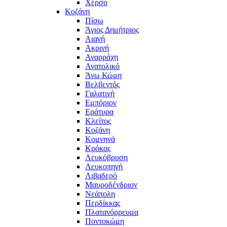
Χέρσο
Κοζάνη
Πίσω
Άγιος Δημήτριος
Αιανή
Ακρινή
Αναρράχη
Ανατολικό
Άνω Κώμη
Βελβεντός
Γαλατινή
Εμπόριον
Εράτυρα
Κλείτος
Κοζάνη
Κομνηνά
Κρόκος
Λευκόβρυση
Λευκοπηγή
Λιβαδερό
Μαυροδένδριον
Νεάπολη
Περδίκκας
Πλατανόρρευμα
Ποντοκώμη