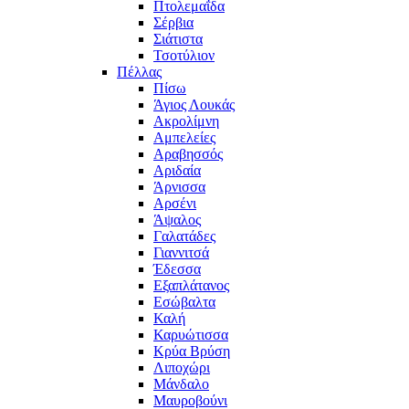
Πτολεμαΐδα
Σέρβια
Σιάτιστα
Τσοτύλιον
Πέλλας
Πίσω
Άγιος Λουκάς
Ακρολίμνη
Αμπελείες
Αραβησσός
Αριδαία
Άρνισσα
Αρσένι
Άψαλος
Γαλατάδες
Γιαννιτσά
Έδεσσα
Εξαπλάτανος
Εσώβαλτα
Καλή
Καρυώτισσα
Κρύα Βρύση
Λιποχώρι
Μάνδαλο
Μαυροβούνι