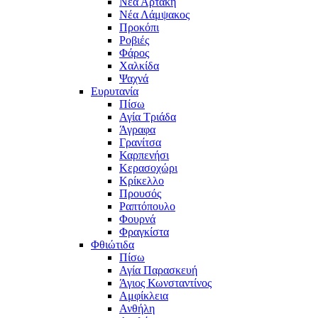
Νέα Αρτάκη
Νέα Λάμψακος
Προκόπι
Ροβιές
Φάρος
Χαλκίδα
Ψαχνά
Ευρυτανία
Πίσω
Αγία Τριάδα
Άγραφα
Γρανίτσα
Καρπενήσι
Κερασοχώρι
Κρίκελλο
Προυσός
Ραπτόπουλο
Φουρνά
Φραγκίστα
Φθιώτιδα
Πίσω
Αγία Παρασκευή
Άγιος Κωνσταντίνος
Αμφίκλεια
Ανθήλη