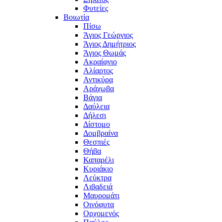
Φυτείες
Βοιωτία
Πίσω
Άγιος Γεώργιος
Άγιος Δημήτριος
Άγιος Θωμάς
Ακραίφνιο
Αλίαρτος
Αντικύρα
Αράχωβα
Βάγια
Δαύλεια
Δήλεσι
Δίστομο
Δομβραίνα
Θεσπιές
Θήβα
Καπαρέλι
Κυριάκιο
Λεύκτρα
Λιβαδειά
Μαυρομάτι
Οινόφυτα
Ορχομενός