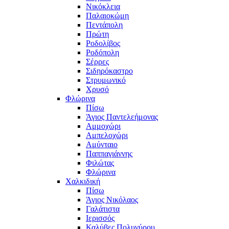
Νικόκλεια
Παλαιοκώμη
Πεντάπολη
Πρώτη
Ροδολίβος
Ροδόπολη
Σέρρες
Σιδηρόκαστρο
Στρυμωνικό
Χρυσό
Φλώρινα
Πίσω
Άγιος Παντελεήμονας
Αμμοχώρι
Αμπελοχώρι
Αμύνταιο
Παππαγιάννης
Φιλώτας
Φλώρινα
Χαλκιδική
Πίσω
Άγιος Νικόλαος
Γαλάτιστα
Ιερισσός
Καλύβες Πολυγύρου