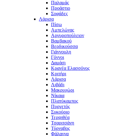
Παλαμάς
Προάστιο
Σοφάδες
Λάρισα
Πίσω
Αμπελώνας
Αργυροπούλειον
Βαμβακού
Βερδικούσσα
Γιάννουλη
Γόννοι
Δαμάσι
Κρανέα Ελασσόνος
Κριτήρι
Λάρισα
Λιβάδι
Μακρυχώρι
Νίκαια
Πλατύκαμπος
Πυργετός
Συκούριο
Τερψιθέα
Τσαριτσάνη
Τύρναβος
Φάλαννα