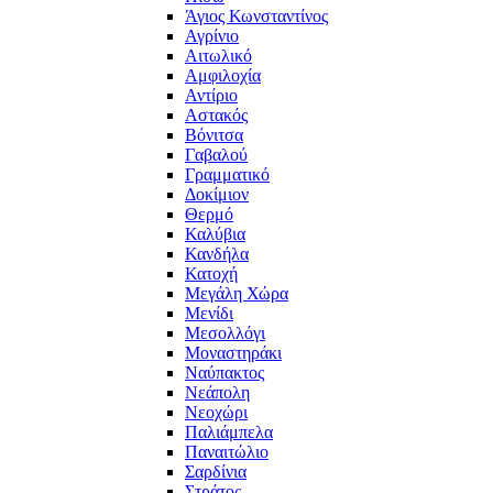
Άγιος Κωνσταντίνος
Αγρίνιο
Αιτωλικό
Αμφιλοχία
Αντίριο
Αστακός
Βόνιτσα
Γαβαλού
Γραμματικό
Δοκίμιον
Θερμό
Καλύβια
Κανδήλα
Κατοχή
Μεγάλη Χώρα
Μενίδι
Μεσολλόγι
Μοναστηράκι
Ναύπακτος
Νεάπολη
Νεοχώρι
Παλιάμπελα
Παναιτώλιο
Σαρδίνια
Στράτος