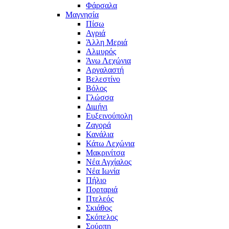
Φάρσαλα
Μαγνησία
Πίσω
Αγριά
Άλλη Μεριά
Αλμυρός
Άνω Λεχώνια
Αργαλαστή
Βελεστίνο
Βόλος
Γλώσσα
Διμήνι
Ευξεινούπολη
Ζαγορά
Κανάλια
Κάτω Λεχώνια
Μακρινίτσα
Νέα Αγχίαλος
Νέα Ιωνία
Πήλιο
Πορταριά
Πτελεός
Σκιάθος
Σκόπελος
Σούρπη