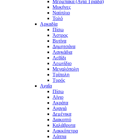
Μέρμπακα (Αγία Τριάδα)
Μυκήνες
Ναύπλιο
Τολό
Αρκαδία
Πίσω
Άστρος
Βυτίνα
Δημητσάνα
Λαγκάδια
Λεβίδι
Λεωνίδιο
Μεγαλόπολη
Τρίπολη
Τυρός
Αχαΐα
Πίσω
Αίγιο
Ακράτα
Αχαγιά
Δεμένικα
Διακοπτό
Καλάβρυτα
Λακκόπετρα
Λάππα