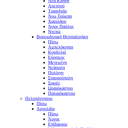
Νέα Κρήνη
Αρετσού
Τριανδρία
Άνω Τούμπα
Χαριλάου
Άγιος Παύλος
Ντεπώ
Βορειοδυτική Θεσσαλονίκη
Πίσω
Αμπελόκηποι
Κορδελιό
Εύοσμος
Μενεμένη
Νεάπολη
Πολίχνη
Σταυρούπολη
Συκιές
Ωραιόκαστρο
Παλαιόκαστρο
Πελοπόννησος
Πίσω
Αργολίδα
Πίσω
Άργος
Επίδαυρος