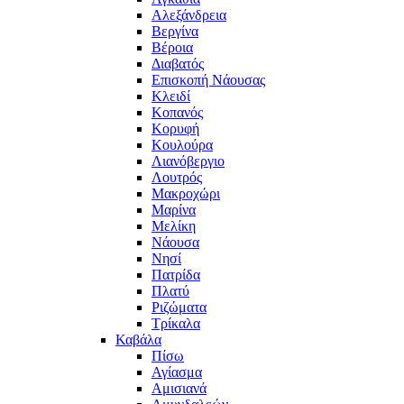
Αλεξάνδρεια
Βεργίνα
Βέροια
Διαβατός
Επισκοπή Νάουσας
Κλειδί
Κοπανός
Κορυφή
Κουλούρα
Λιανόβεργιο
Λουτρός
Μακροχώρι
Μαρίνα
Μελίκη
Νάουσα
Νησί
Πατρίδα
Πλατύ
Ριζώματα
Τρίκαλα
Καβάλα
Πίσω
Αγίασμα
Αμισιανά