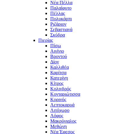
Νέα Πέλλα
Παλαίφυτο
Πέλλας
Πολυκάρπι
Ριζάριον
Σεβαστιανά
Σκύδρα
Πιερίας
Πίσω
Αιγίνιο
Βροντού
Δίον
Καλλιθέα
Καρίτσα
Κατερίνη
Κίτρος
Κολινδρός
Κονταριώτισσα
Κορινός
Λεπτοκαρυά
Λιτόχωρο
Λόφος
Μακρύγιαλος
Μεθώνη
Νέα Έφεσος