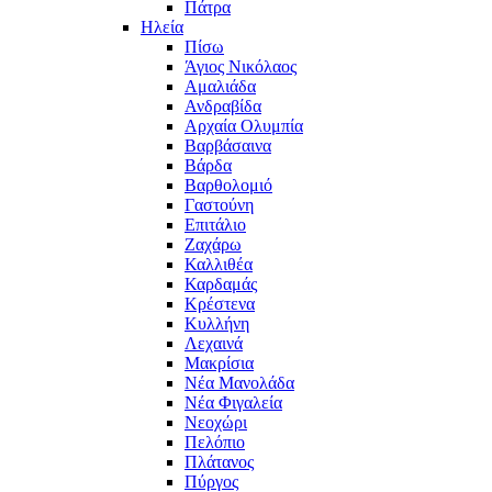
Πάτρα
Ηλεία
Πίσω
Άγιος Νικόλαος
Αμαλιάδα
Ανδραβίδα
Αρχαία Ολυμπία
Βαρβάσαινα
Βάρδα
Βαρθολομιό
Γαστούνη
Επιτάλιο
Ζαχάρω
Καλλιθέα
Καρδαμάς
Κρέστενα
Κυλλήνη
Λεχαινά
Μακρίσια
Νέα Μανολάδα
Νέα Φιγαλεία
Νεοχώρι
Πελόπιο
Πλάτανος
Πύργος