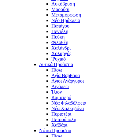
Λυκόβρυση
Μαρούσι
Μεταμόρφωση
Νέο Ηράκλειο
Παπάγου
Πεντέλη
Πεύκη
Φιλοθέη
Χαλάνδρι
Χολαργός
Ψυχικό
Δυτικά Προάστια
Πίσω
Αγία Βαρβάρα
Άγιοι Ανάργυροι
Αιγάλεω
Ίλιον
Καματερό
Νέα Φιλαδέλφεια
Νέα Χαλκηδόνα
Περιστέρι
Πετρούπολη
Χαϊδάρι
Νότια Προάστια
Πίσω