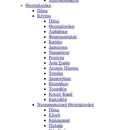
Χατζηκυριάκειο
Θεσσαλονίκη
Πίσω
Κέντρο
Πίσω
Θεσσαλονίκη
Λαδάδικα
Φραγομαχαλάς
Καπάνι
Διαγώνιος
Ναυαρίνου
Ροτόντα
Αγία Σοφία
Λευκός Πύργος
Τσινάρι
Διοικητήριο
Βλατάδων
Τερψιθέα
Κουλέ Καφέ
Καλλιθέα
Νοτιοανατολική Θεσσαλονίκη
Πίσω
Εξοχή
Καλαμαριά
Πυλαία