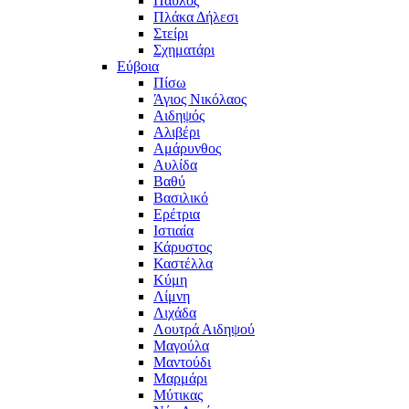
Παύλος
Πλάκα Δήλεσι
Στείρι
Σχηματάρι
Εύβοια
Πίσω
Άγιος Νικόλαος
Αιδηψός
Αλιβέρι
Αμάρυνθος
Αυλίδα
Βαθύ
Βασιλικό
Ερέτρια
Ιστιαία
Κάρυστος
Καστέλλα
Κύμη
Λίμνη
Λιχάδα
Λουτρά Αιδηψού
Μαγούλα
Μαντούδι
Μαρμάρι
Μύτικας