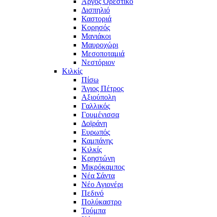
Άργος Ορεστικό
Δισπηλιό
Καστοριά
Κορησός
Μανιάκοι
Μαυροχώρι
Μεσοποταμιά
Νεστόριον
Κιλκίς
Πίσω
Άγιος Πέτρος
Αξιούπολη
Γαλλικός
Γουμένισσα
Δοϊράνη
Ευρωπός
Καμπάνης
Κιλκίς
Κρηστώνη
Μικρόκαμπος
Νέα Σάντα
Νέο Αγιονέρι
Πεδινό
Πολύκαστρο
Τούμπα