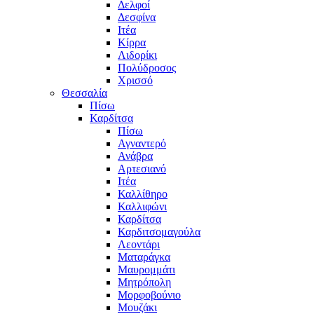
Δελφοί
Δεσφίνα
Ιτέα
Κίρρα
Λιδορίκι
Πολύδροσος
Χρισσό
Θεσσαλία
Πίσω
Καρδίτσα
Πίσω
Αγναντερό
Ανάβρα
Αρτεσιανό
Ιτέα
Καλλίθηρο
Καλλιφώνι
Καρδίτσα
Καρδιτσομαγούλα
Λεοντάρι
Ματαράγκα
Μαυρομμάτι
Μητρόπολη
Μορφοβούνιο
Μουζάκι