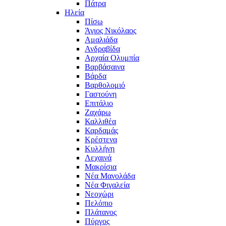
Πάτρα
Ηλεία
Πίσω
Άγιος Νικόλαος
Αμαλιάδα
Ανδραβίδα
Αρχαία Ολυμπία
Βαρβάσαινα
Βάρδα
Βαρθολομιό
Γαστούνη
Επιτάλιο
Ζαχάρω
Καλλιθέα
Καρδαμάς
Κρέστενα
Κυλλήνη
Λεχαινά
Μακρίσια
Νέα Μανολάδα
Νέα Φιγαλεία
Νεοχώρι
Πελόπιο
Πλάτανος
Πύργος