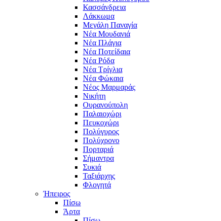
Κασσάνδρεια
Λάκκωμα
Μεγάλη Παναγία
Νέα Μουδανιά
Νέα Πλάγια
Νέα Ποτείδαια
Νέα Ρόδα
Νέα Τρίγλια
Νέα Φώκαια
Νέος Μαρμαράς
Νικήτη
Ουρανούπολη
Παλαιοχώρι
Πευκοχώρι
Πολύγυρος
Πολύχρονο
Πορταριά
Σήμαντρα
Συκιά
Ταξιάρχης
Φλογητά
Ήπειρος
Πίσω
Άρτα
Πίσω