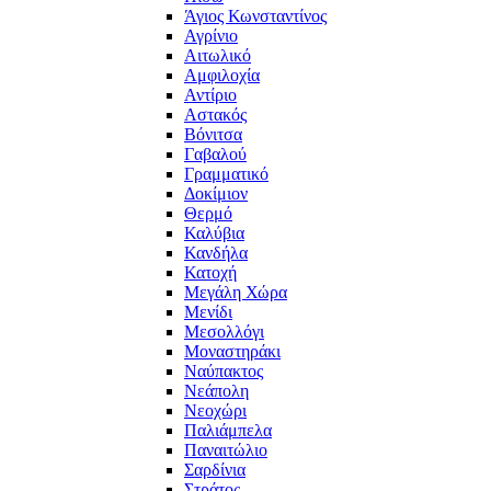
Άγιος Κωνσταντίνος
Αγρίνιο
Αιτωλικό
Αμφιλοχία
Αντίριο
Αστακός
Βόνιτσα
Γαβαλού
Γραμματικό
Δοκίμιον
Θερμό
Καλύβια
Κανδήλα
Κατοχή
Μεγάλη Χώρα
Μενίδι
Μεσολλόγι
Μοναστηράκι
Ναύπακτος
Νεάπολη
Νεοχώρι
Παλιάμπελα
Παναιτώλιο
Σαρδίνια
Στράτος