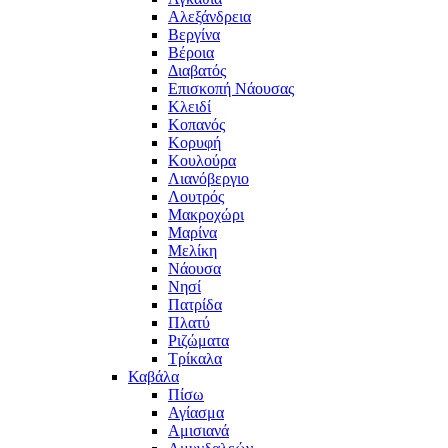
Αλεξάνδρεια
Βεργίνα
Βέροια
Διαβατός
Επισκοπή Νάουσας
Κλειδί
Κοπανός
Κορυφή
Κουλούρα
Λιανόβεργιο
Λουτρός
Μακροχώρι
Μαρίνα
Μελίκη
Νάουσα
Νησί
Πατρίδα
Πλατύ
Ριζώματα
Τρίκαλα
Καβάλα
Πίσω
Αγίασμα
Αμισιανά