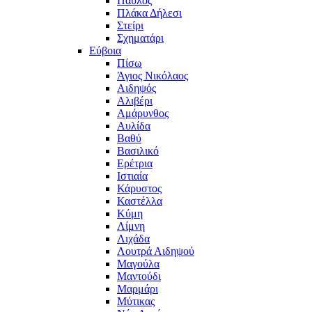
Παύλος
Πλάκα Δήλεσι
Στείρι
Σχηματάρι
Εύβοια
Πίσω
Άγιος Νικόλαος
Αιδηψός
Αλιβέρι
Αμάρυνθος
Αυλίδα
Βαθύ
Βασιλικό
Ερέτρια
Ιστιαία
Κάρυστος
Καστέλλα
Κύμη
Λίμνη
Λιχάδα
Λουτρά Αιδηψού
Μαγούλα
Μαντούδι
Μαρμάρι
Μύτικας