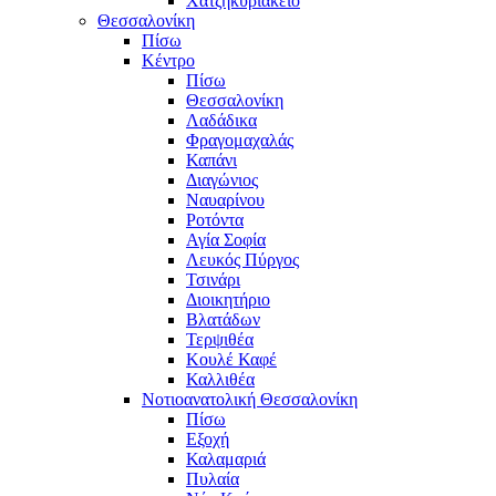
Χατζηκυριάκειο
Θεσσαλονίκη
Πίσω
Κέντρο
Πίσω
Θεσσαλονίκη
Λαδάδικα
Φραγομαχαλάς
Καπάνι
Διαγώνιος
Ναυαρίνου
Ροτόντα
Αγία Σοφία
Λευκός Πύργος
Τσινάρι
Διοικητήριο
Βλατάδων
Τερψιθέα
Κουλέ Καφέ
Καλλιθέα
Νοτιοανατολική Θεσσαλονίκη
Πίσω
Εξοχή
Καλαμαριά
Πυλαία