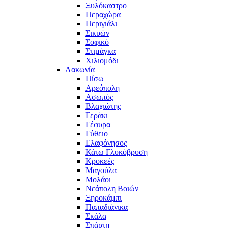
Ξυλόκαστρο
Περαχώρα
Περιγιάλι
Σικυών
Σοφικό
Στιμάγκα
Χιλιομόδι
Λακωνία
Πίσω
Αρεόπολη
Ασωπός
Βλαχιώτης
Γεράκι
Γέφυρα
Γύθειο
Ελαφόνησος
Κάτω Γλυκόβρυση
Κροκεές
Μαγούλα
Μολάοι
Νεάπολη Βοιών
Ξηροκάμπι
Παπαδιάνικα
Σκάλα
Σπάρτη