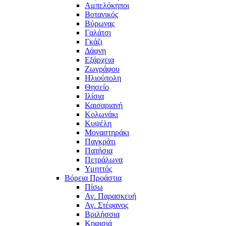
Αμπελόκηποι
Βοτανικός
Βύρωνας
Γαλάτσι
Γκάζι
Δάφνη
Εξάρχεια
Ζωγράφου
Ηλιούπολη
Θησείο
Ιλίσια
Καισαριανή
Κολωνάκι
Κυψέλη
Μοναστηράκι
Παγκράτι
Πατήσια
Πετράλωνα
Υμηττός
Βόρεια Προάστια
Πίσω
Αγ. Παρασκευή
Αγ. Στέφανος
Βριλήσσια
Κηφισιά