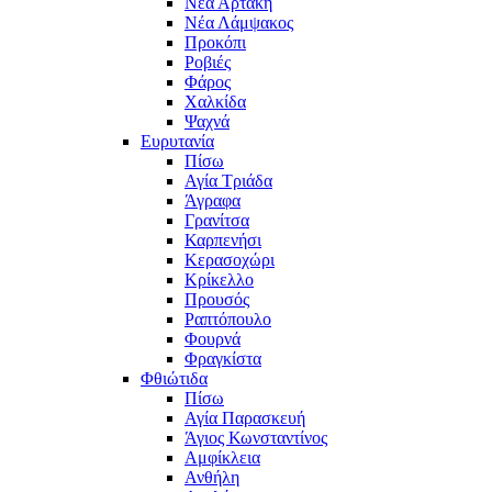
Νέα Αρτάκη
Νέα Λάμψακος
Προκόπι
Ροβιές
Φάρος
Χαλκίδα
Ψαχνά
Ευρυτανία
Πίσω
Αγία Τριάδα
Άγραφα
Γρανίτσα
Καρπενήσι
Κερασοχώρι
Κρίκελλο
Προυσός
Ραπτόπουλο
Φουρνά
Φραγκίστα
Φθιώτιδα
Πίσω
Αγία Παρασκευή
Άγιος Κωνσταντίνος
Αμφίκλεια
Ανθήλη