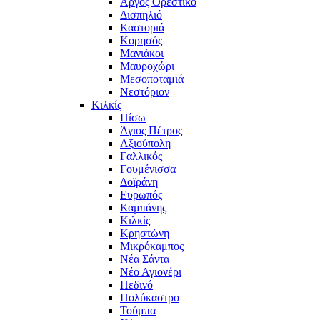
Άργος Ορεστικό
Δισπηλιό
Καστοριά
Κορησός
Μανιάκοι
Μαυροχώρι
Μεσοποταμιά
Νεστόριον
Κιλκίς
Πίσω
Άγιος Πέτρος
Αξιούπολη
Γαλλικός
Γουμένισσα
Δοϊράνη
Ευρωπός
Καμπάνης
Κιλκίς
Κρηστώνη
Μικρόκαμπος
Νέα Σάντα
Νέο Αγιονέρι
Πεδινό
Πολύκαστρο
Τούμπα