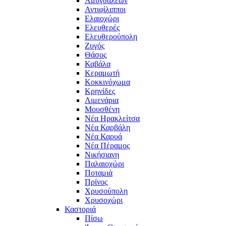
Αμυγδαλεών
Αντιφίλιπποι
Ελαιοχώρι
Ελευθερές
Ελευθερούπολη
Ζυγός
Θάσος
Καβάλα
Κεραμωτή
Κοκκινόχωμα
Κρηνίδες
Λιμενάρια
Μουσθένη
Νέα Ηρακλείτσα
Νέα Καρβάλη
Νέα Καρυά
Νέα Πέραμος
Νικήσιανη
Παλαιοχώρι
Ποταμιά
Πρίνος
Χρυσούπολη
Χρυσοχώρι
Καστοριά
Πίσω