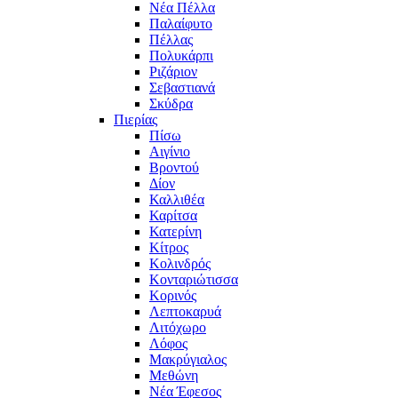
Νέα Πέλλα
Παλαίφυτο
Πέλλας
Πολυκάρπι
Ριζάριον
Σεβαστιανά
Σκύδρα
Πιερίας
Πίσω
Αιγίνιο
Βροντού
Δίον
Καλλιθέα
Καρίτσα
Κατερίνη
Κίτρος
Κολινδρός
Κονταριώτισσα
Κορινός
Λεπτοκαρυά
Λιτόχωρο
Λόφος
Μακρύγιαλος
Μεθώνη
Νέα Έφεσος