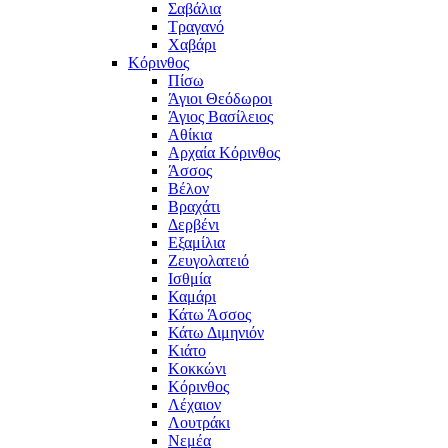
Σαβάλια
Τραγανό
Χαβάρι
Κόρινθος
Πίσω
Άγιοι Θεόδωροι
Άγιος Βασίλειος
Αθίκια
Αρχαία Κόρινθος
Άσσος
Βέλον
Βραχάτι
Δερβένι
Εξαμίλια
Ζευγολατειό
Ισθμία
Καμάρι
Κάτω Άσσος
Κάτω Διμηνιόν
Κιάτο
Κοκκώνι
Κόρινθος
Λέχαιον
Λουτράκι
Νεμέα