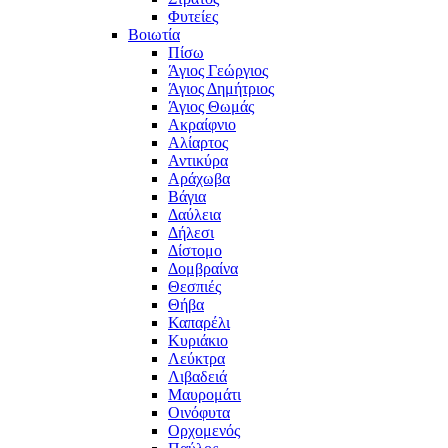
Φυτείες
Βοιωτία
Πίσω
Άγιος Γεώργιος
Άγιος Δημήτριος
Άγιος Θωμάς
Ακραίφνιο
Αλίαρτος
Αντικύρα
Αράχωβα
Βάγια
Δαύλεια
Δήλεσι
Δίστομο
Δομβραίνα
Θεσπιές
Θήβα
Καπαρέλι
Κυριάκιο
Λεύκτρα
Λιβαδειά
Μαυρομάτι
Οινόφυτα
Ορχομενός