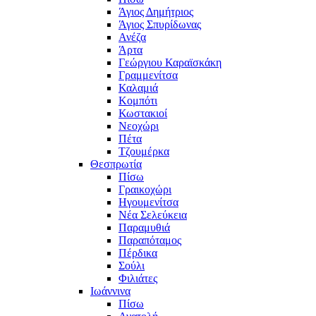
Άγιος Δημήτριος
Άγιος Σπυρίδωνας
Ανέζα
Άρτα
Γεώργιου Καραϊσκάκη
Γραμμενίτσα
Καλαμιά
Κομπότι
Κωστακιοί
Νεοχώρι
Πέτα
Τζουμέρκα
Θεσπρωτία
Πίσω
Γραικοχώρι
Ηγουμενίτσα
Νέα Σελεύκεια
Παραμυθιά
Παραπόταμος
Πέρδικα
Σούλι
Φιλιάτες
Ιωάννινα
Πίσω