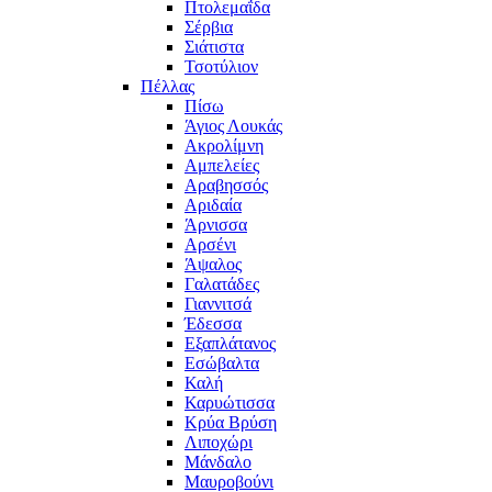
Πτολεμαΐδα
Σέρβια
Σιάτιστα
Τσοτύλιον
Πέλλας
Πίσω
Άγιος Λουκάς
Ακρολίμνη
Αμπελείες
Αραβησσός
Αριδαία
Άρνισσα
Αρσένι
Άψαλος
Γαλατάδες
Γιαννιτσά
Έδεσσα
Εξαπλάτανος
Εσώβαλτα
Καλή
Καρυώτισσα
Κρύα Βρύση
Λιποχώρι
Μάνδαλο
Μαυροβούνι