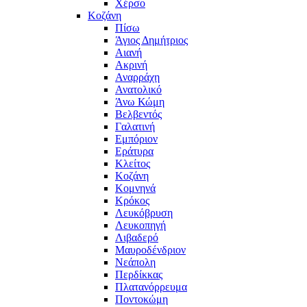
Χέρσο
Κοζάνη
Πίσω
Άγιος Δημήτριος
Αιανή
Ακρινή
Αναρράχη
Ανατολικό
Άνω Κώμη
Βελβεντός
Γαλατινή
Εμπόριον
Εράτυρα
Κλείτος
Κοζάνη
Κομνηνά
Κρόκος
Λευκόβρυση
Λευκοπηγή
Λιβαδερό
Μαυροδένδριον
Νεάπολη
Περδίκκας
Πλατανόρρευμα
Ποντοκώμη