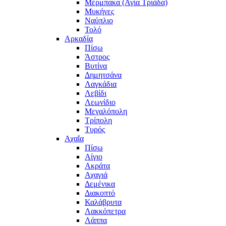
Μέρμπακα (Αγία Τριάδα)
Μυκήνες
Ναύπλιο
Τολό
Αρκαδία
Πίσω
Άστρος
Βυτίνα
Δημητσάνα
Λαγκάδια
Λεβίδι
Λεωνίδιο
Μεγαλόπολη
Τρίπολη
Τυρός
Αχαΐα
Πίσω
Αίγιο
Ακράτα
Αχαγιά
Δεμένικα
Διακοπτό
Καλάβρυτα
Λακκόπετρα
Λάππα