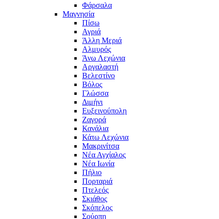
Φάρσαλα
Μαγνησία
Πίσω
Αγριά
Άλλη Μεριά
Αλμυρός
Άνω Λεχώνια
Αργαλαστή
Βελεστίνο
Βόλος
Γλώσσα
Διμήνι
Ευξεινούπολη
Ζαγορά
Κανάλια
Κάτω Λεχώνια
Μακρινίτσα
Νέα Αγχίαλος
Νέα Ιωνία
Πήλιο
Πορταριά
Πτελεός
Σκιάθος
Σκόπελος
Σούρπη