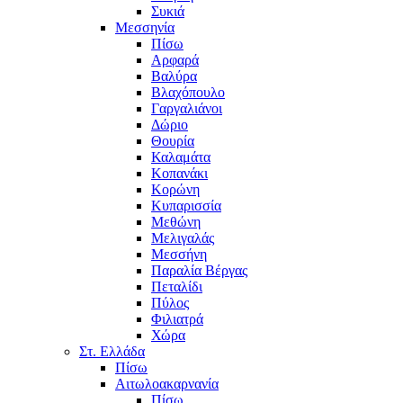
Συκιά
Μεσσηνία
Πίσω
Αρφαρά
Βαλύρα
Βλαχόπουλο
Γαργαλιάνοι
Δώριο
Θουρία
Καλαμάτα
Κοπανάκι
Κορώνη
Κυπαρισσία
Μεθώνη
Μελιγαλάς
Μεσσήνη
Παραλία Βέργας
Πεταλίδι
Πύλος
Φιλιατρά
Χώρα
Στ. Ελλάδα
Πίσω
Αιτωλοακαρνανία
Πίσω