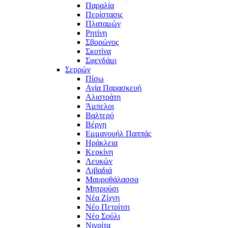
Παραλία
Περίστασις
Πλαταμών
Ρητίνη
Σβορώνος
Σκοτίνα
Σφενδάμι
Σερρών
Πίσω
Αγία Παρασκευή
Αλιστράτη
Άμπελοι
Βαλτερό
Βέργη
Εμμανουήλ Παππάς
Ηράκλεια
Κερκίνη
Λευκών
Λιβαδιά
Μαυροθάλασσα
Μητρούσι
Νέα Ζίχνη
Νέο Πετρίτσι
Νέο Σούλι
Νιγρίτα