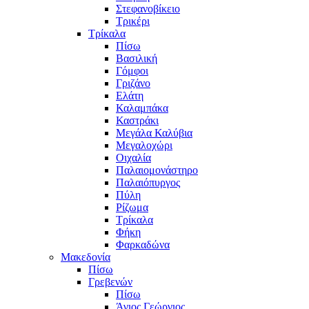
Στεφανοβίκειο
Τρικέρι
Τρίκαλα
Πίσω
Βασιλική
Γόμφοι
Γριζάνο
Ελάτη
Καλαμπάκα
Καστράκι
Μεγάλα Καλύβια
Μεγαλοχώρι
Οιχαλία
Παλαιομονάστηρο
Παλαιόπυργος
Πύλη
Ρίζωμα
Τρίκαλα
Φήκη
Φαρκαδώνα
Μακεδονία
Πίσω
Γρεβενών
Πίσω
Άγιος Γεώργιος