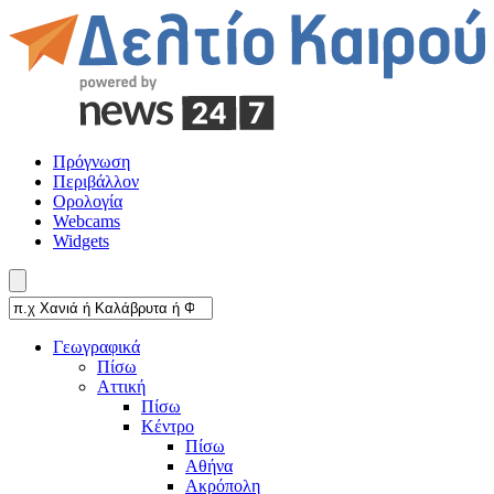
Πρόγνωση
Περιβάλλον
Ορολογία
Webcams
Widgets
Γεωγραφικά
Πίσω
Αττική
Πίσω
Κέντρο
Πίσω
Αθήνα
Ακρόπολη