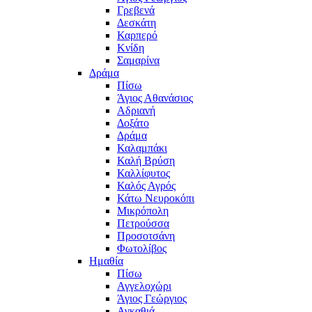
Γρεβενά
Δεσκάτη
Καρπερό
Κνίδη
Σαμαρίνα
Δράμα
Πίσω
Άγιος Αθανάσιος
Αδριανή
Δοξάτο
Δράμα
Καλαμπάκι
Καλή Βρύση
Καλλίφυτος
Καλός Αγρός
Κάτω Νευροκόπι
Μικρόπολη
Πετρούσσα
Προσοτσάνη
Φωτολίβος
Ημαθία
Πίσω
Αγγελοχώρι
Άγιος Γεώργιος
Αγκαθιά