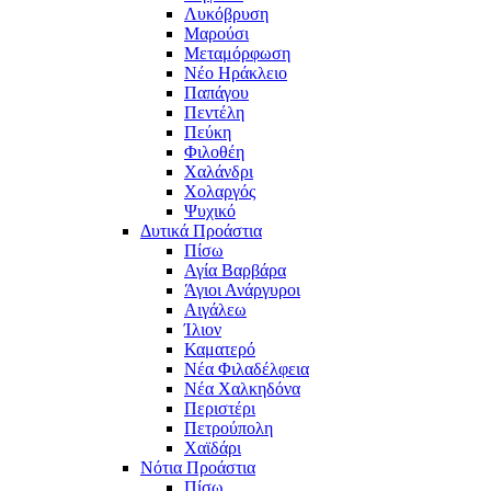
Λυκόβρυση
Μαρούσι
Μεταμόρφωση
Νέο Ηράκλειο
Παπάγου
Πεντέλη
Πεύκη
Φιλοθέη
Χαλάνδρι
Χολαργός
Ψυχικό
Δυτικά Προάστια
Πίσω
Αγία Βαρβάρα
Άγιοι Ανάργυροι
Αιγάλεω
Ίλιον
Καματερό
Νέα Φιλαδέλφεια
Νέα Χαλκηδόνα
Περιστέρι
Πετρούπολη
Χαϊδάρι
Νότια Προάστια
Πίσω