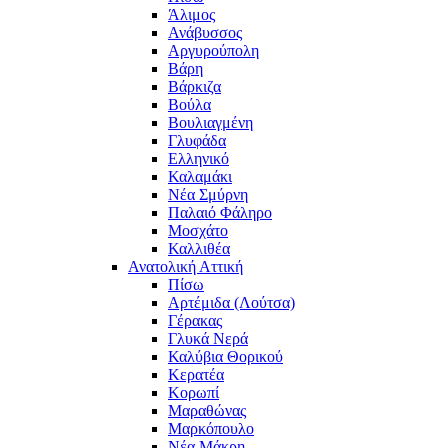
Άλιμος
Ανάβυσσος
Αργυρούπολη
Βάρη
Βάρκιζα
Βούλα
Βουλιαγμένη
Γλυφάδα
Ελληνικό
Καλαμάκι
Νέα Σμύρνη
Παλαιό Φάληρο
Μοσχάτο
Καλλιθέα
Ανατολική Αττική
Πίσω
Αρτέμιδα (Λούτσα)
Γέρακας
Γλυκά Νερά
Καλύβια Θορικού
Κερατέα
Κορωπί
Μαραθώνας
Μαρκόπουλο
Νέα Μάκρη