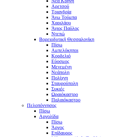
Νέα Κρήνη
Αρετσού
Τριανδρία
Άνω Τούμπα
Χαριλάου
Άγιος Παύλος
Ντεπώ
Βορειοδυτική Θεσσαλονίκη
Πίσω
Αμπελόκηποι
Κορδελιό
Εύοσμος
Μενεμένη
Νεάπολη
Πολίχνη
Σταυρούπολη
Συκιές
Ωραιόκαστρο
Παλαιόκαστρο
Πελοπόννησος
Πίσω
Αργολίδα
Πίσω
Άργος
Επίδαυρος