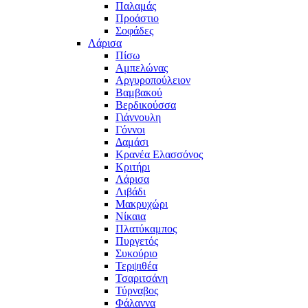
Παλαμάς
Προάστιο
Σοφάδες
Λάρισα
Πίσω
Αμπελώνας
Αργυροπούλειον
Βαμβακού
Βερδικούσσα
Γιάννουλη
Γόννοι
Δαμάσι
Κρανέα Ελασσόνος
Κριτήρι
Λάρισα
Λιβάδι
Μακρυχώρι
Νίκαια
Πλατύκαμπος
Πυργετός
Συκούριο
Τερψιθέα
Τσαριτσάνη
Τύρναβος
Φάλαννα