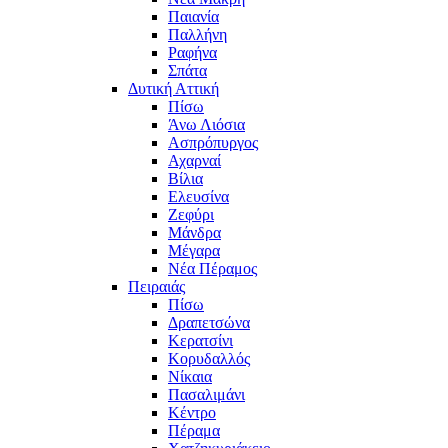
Παιανία
Παλλήνη
Ραφήνα
Σπάτα
Δυτική Αττική
Πίσω
Άνω Λιόσια
Ασπρόπυργος
Αχαρναί
Βίλια
Ελευσίνα
Ζεφύρι
Μάνδρα
Μέγαρα
Νέα Πέραμος
Πειραιάς
Πίσω
Δραπετσώνα
Κερατσίνι
Κορυδαλλός
Νίκαια
Πασαλιμάνι
Κέντρο
Πέραμα