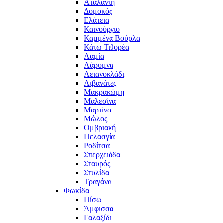
Αταλάντη
Δομοκός
Ελάτεια
Καινούργιο
Καμμένα Βούρλα
Κάτω Τιθορέα
Λαμία
Λάρυμνα
Λειανοκλάδι
Λιβανάτες
Μακρακώμη
Μαλεσίνα
Μαρτίνο
Μώλος
Ομβριακή
Πελασγία
Ροδίτσα
Σπερχειάδα
Σταυρός
Στυλίδα
Τραγάνα
Φωκίδα
Πίσω
Άμφισσα
Γαλαξίδι