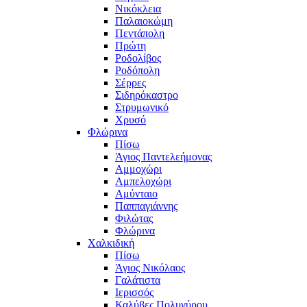
Νικόκλεια
Παλαιοκώμη
Πεντάπολη
Πρώτη
Ροδολίβος
Ροδόπολη
Σέρρες
Σιδηρόκαστρο
Στρυμωνικό
Χρυσό
Φλώρινα
Πίσω
Άγιος Παντελεήμονας
Αμμοχώρι
Αμπελοχώρι
Αμύνταιο
Παππαγιάννης
Φιλώτας
Φλώρινα
Χαλκιδική
Πίσω
Άγιος Νικόλαος
Γαλάτιστα
Ιερισσός
Καλύβες Πολυγύρου