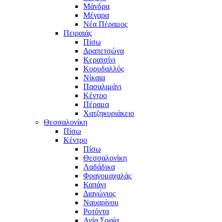
Μάνδρα
Μέγαρα
Νέα Πέραμος
Πειραιάς
Πίσω
Δραπετσώνα
Κερατσίνι
Κορυδαλλός
Νίκαια
Πασαλιμάνι
Κέντρο
Πέραμα
Χατζηκυριάκειο
Θεσσαλονίκη
Πίσω
Κέντρο
Πίσω
Θεσσαλονίκη
Λαδάδικα
Φραγομαχαλάς
Καπάνι
Διαγώνιος
Ναυαρίνου
Ροτόντα
Αγία Σοφία