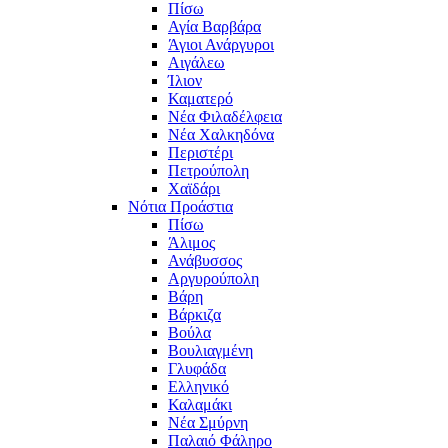
Πίσω
Αγία Βαρβάρα
Άγιοι Ανάργυροι
Αιγάλεω
Ίλιον
Καματερό
Νέα Φιλαδέλφεια
Νέα Χαλκηδόνα
Περιστέρι
Πετρούπολη
Χαϊδάρι
Νότια Προάστια
Πίσω
Άλιμος
Ανάβυσσος
Αργυρούπολη
Βάρη
Βάρκιζα
Βούλα
Βουλιαγμένη
Γλυφάδα
Ελληνικό
Καλαμάκι
Νέα Σμύρνη
Παλαιό Φάληρο