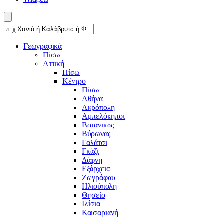
Γεωγραφικά
Πίσω
Αττική
Πίσω
Κέντρο
Πίσω
Αθήνα
Ακρόπολη
Αμπελόκηποι
Βοτανικός
Βύρωνας
Γαλάτσι
Γκάζι
Δάφνη
Εξάρχεια
Ζωγράφου
Ηλιούπολη
Θησείο
Ιλίσια
Καισαριανή