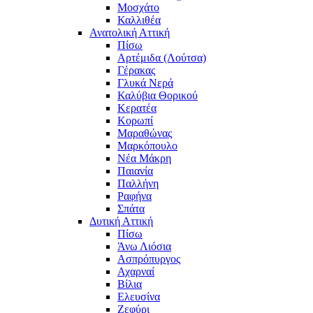
Μοσχάτο
Καλλιθέα
Ανατολική Αττική
Πίσω
Αρτέμιδα (Λούτσα)
Γέρακας
Γλυκά Νερά
Καλύβια Θορικού
Κερατέα
Κορωπί
Μαραθώνας
Μαρκόπουλο
Νέα Μάκρη
Παιανία
Παλλήνη
Ραφήνα
Σπάτα
Δυτική Αττική
Πίσω
Άνω Λιόσια
Ασπρόπυργος
Αχαρναί
Βίλια
Ελευσίνα
Ζεφύρι