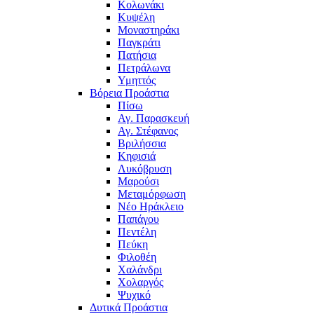
Κολωνάκι
Κυψέλη
Μοναστηράκι
Παγκράτι
Πατήσια
Πετράλωνα
Υμηττός
Βόρεια Προάστια
Πίσω
Αγ. Παρασκευή
Αγ. Στέφανος
Βριλήσσια
Κηφισιά
Λυκόβρυση
Μαρούσι
Μεταμόρφωση
Νέο Ηράκλειο
Παπάγου
Πεντέλη
Πεύκη
Φιλοθέη
Χαλάνδρι
Χολαργός
Ψυχικό
Δυτικά Προάστια