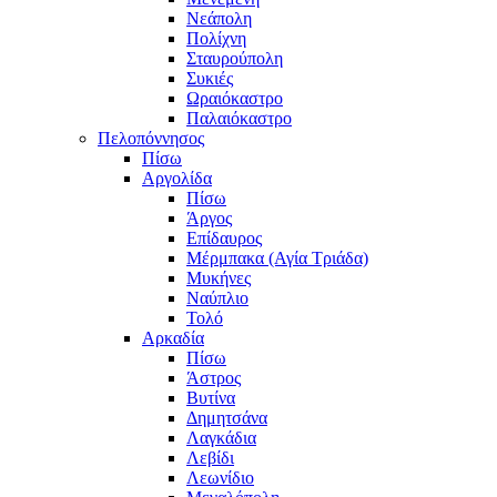
Νεάπολη
Πολίχνη
Σταυρούπολη
Συκιές
Ωραιόκαστρο
Παλαιόκαστρο
Πελοπόννησος
Πίσω
Αργολίδα
Πίσω
Άργος
Επίδαυρος
Μέρμπακα (Αγία Τριάδα)
Μυκήνες
Ναύπλιο
Τολό
Αρκαδία
Πίσω
Άστρος
Βυτίνα
Δημητσάνα
Λαγκάδια
Λεβίδι
Λεωνίδιο