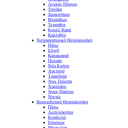
Λευκός Πύργος
Τσινάρι
Διοικητήριο
Βλατάδων
Τερψιθέα
Κουλέ Καφέ
Καλλιθέα
Νοτιοανατολική Θεσσαλονίκη
Πίσω
Εξοχή
Καλαμαριά
Πυλαία
Νέα Κρήνη
Αρετσού
Τριανδρία
Άνω Τούμπα
Χαριλάου
Άγιος Παύλος
Ντεπώ
Βορειοδυτική Θεσσαλονίκη
Πίσω
Αμπελόκηποι
Κορδελιό
Εύοσμος
Μενεμένη