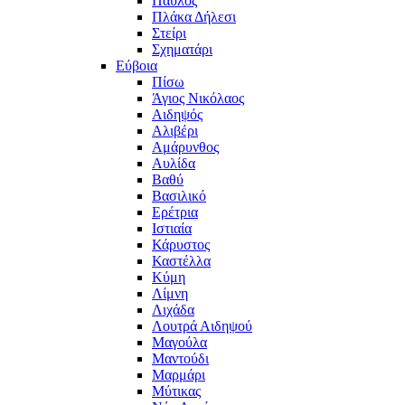
Παύλος
Πλάκα Δήλεσι
Στείρι
Σχηματάρι
Εύβοια
Πίσω
Άγιος Νικόλαος
Αιδηψός
Αλιβέρι
Αμάρυνθος
Αυλίδα
Βαθύ
Βασιλικό
Ερέτρια
Ιστιαία
Κάρυστος
Καστέλλα
Κύμη
Λίμνη
Λιχάδα
Λουτρά Αιδηψού
Μαγούλα
Μαντούδι
Μαρμάρι
Μύτικας