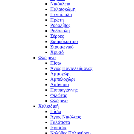
Νικόκλεια
Παλαιοκώμη
Πεντάπολη
Πρώτη
Ροδολίβος
Ροδόπολη
Σέρρες
Σιδηρόκαστρο
Στρυμωνικό
Χρυσό
Φλώρινα
Πίσω
Άγιος Παντελεήμονας
Αμμοχώρι
Αμπελοχώρι
Αμύνταιο
Παππαγιάννης
Φιλώτας
Φλώρινα
Χαλκιδική
Πίσω
Άγιος Νικόλαος
Γαλάτιστα
Ιερισσός
Καλύβες Πολυγύρου