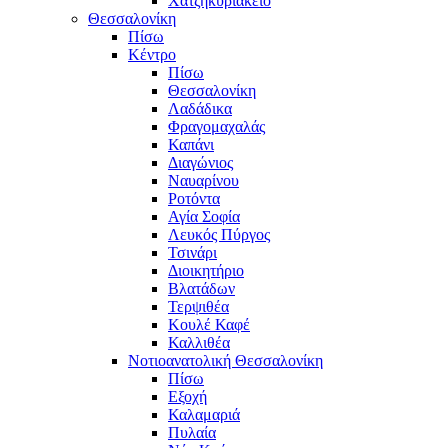
Χατζηκυριάκειο
Θεσσαλονίκη
Πίσω
Κέντρο
Πίσω
Θεσσαλονίκη
Λαδάδικα
Φραγομαχαλάς
Καπάνι
Διαγώνιος
Ναυαρίνου
Ροτόντα
Αγία Σοφία
Λευκός Πύργος
Τσινάρι
Διοικητήριο
Βλατάδων
Τερψιθέα
Κουλέ Καφέ
Καλλιθέα
Νοτιοανατολική Θεσσαλονίκη
Πίσω
Εξοχή
Καλαμαριά
Πυλαία