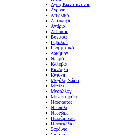
Άγιος Κωνσταντίνος
Αγρίνιο
Αιτωλικό
Αμφιλοχία
Αντίριο
Αστακός
Βόνιτσα
Γαβαλού
Γραμματικό
Δοκίμιον
Θερμό
Καλύβια
Κανδήλα
Κατοχή
Μεγάλη Χώρα
Μενίδι
Μεσολλόγι
Μοναστηράκι
Ναύπακτος
Νεάπολη
Νεοχώρι
Παλιάμπελα
Παναιτώλιο
Σαρδίνια
Στράτος