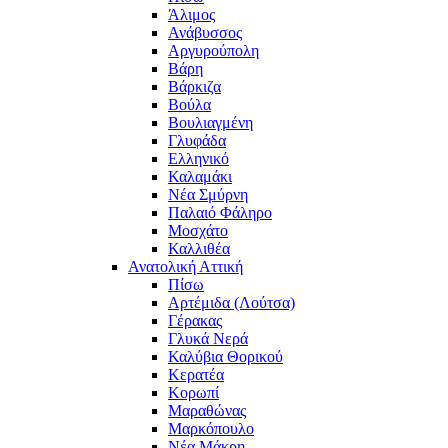
Άλιμος
Ανάβυσσος
Αργυρούπολη
Βάρη
Βάρκιζα
Βούλα
Βουλιαγμένη
Γλυφάδα
Ελληνικό
Καλαμάκι
Νέα Σμύρνη
Παλαιό Φάληρο
Μοσχάτο
Καλλιθέα
Ανατολική Αττική
Πίσω
Αρτέμιδα (Λούτσα)
Γέρακας
Γλυκά Νερά
Καλύβια Θορικού
Κερατέα
Κορωπί
Μαραθώνας
Μαρκόπουλο
Νέα Μάκρη