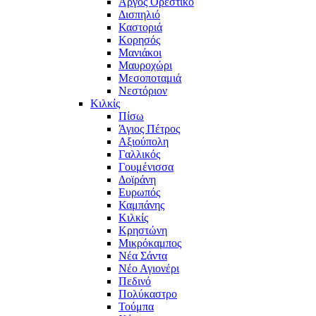
Άργος Ορεστικό
Δισπηλιό
Καστοριά
Κορησός
Μανιάκοι
Μαυροχώρι
Μεσοποταμιά
Νεστόριον
Κιλκίς
Πίσω
Άγιος Πέτρος
Αξιούπολη
Γαλλικός
Γουμένισσα
Δοϊράνη
Ευρωπός
Καμπάνης
Κιλκίς
Κρηστώνη
Μικρόκαμπος
Νέα Σάντα
Νέο Αγιονέρι
Πεδινό
Πολύκαστρο
Τούμπα