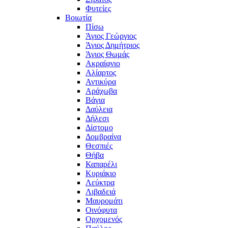
Φυτείες
Βοιωτία
Πίσω
Άγιος Γεώργιος
Άγιος Δημήτριος
Άγιος Θωμάς
Ακραίφνιο
Αλίαρτος
Αντικύρα
Αράχωβα
Βάγια
Δαύλεια
Δήλεσι
Δίστομο
Δομβραίνα
Θεσπιές
Θήβα
Καπαρέλι
Κυριάκιο
Λεύκτρα
Λιβαδειά
Μαυρομάτι
Οινόφυτα
Ορχομενός