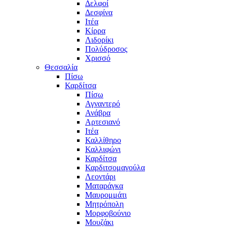
Δελφοί
Δεσφίνα
Ιτέα
Κίρρα
Λιδορίκι
Πολύδροσος
Χρισσό
Θεσσαλία
Πίσω
Καρδίτσα
Πίσω
Αγναντερό
Ανάβρα
Αρτεσιανό
Ιτέα
Καλλίθηρο
Καλλιφώνι
Καρδίτσα
Καρδιτσομαγούλα
Λεοντάρι
Ματαράγκα
Μαυρομμάτι
Μητρόπολη
Μορφοβούνιο
Μουζάκι