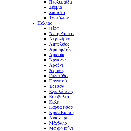
Πτολεμαΐδα
Σέρβια
Σιάτιστα
Τσοτύλιον
Πέλλας
Πίσω
Άγιος Λουκάς
Ακρολίμνη
Αμπελείες
Αραβησσός
Αριδαία
Άρνισσα
Αρσένι
Άψαλος
Γαλατάδες
Γιαννιτσά
Έδεσσα
Εξαπλάτανος
Εσώβαλτα
Καλή
Καρυώτισσα
Κρύα Βρύση
Λιποχώρι
Μάνδαλο
Μαυροβούνι