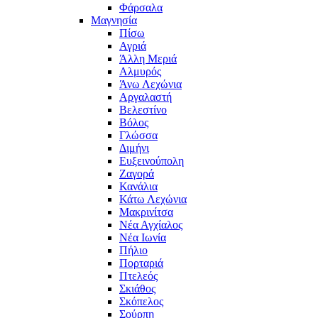
Φάρσαλα
Μαγνησία
Πίσω
Αγριά
Άλλη Μεριά
Αλμυρός
Άνω Λεχώνια
Αργαλαστή
Βελεστίνο
Βόλος
Γλώσσα
Διμήνι
Ευξεινούπολη
Ζαγορά
Κανάλια
Κάτω Λεχώνια
Μακρινίτσα
Νέα Αγχίαλος
Νέα Ιωνία
Πήλιο
Πορταριά
Πτελεός
Σκιάθος
Σκόπελος
Σούρπη