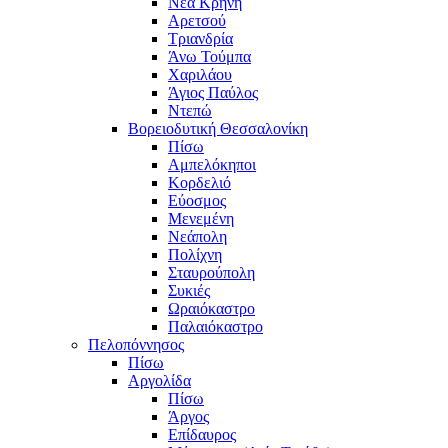
Νέα Κρήνη
Αρετσού
Τριανδρία
Άνω Τούμπα
Χαριλάου
Άγιος Παύλος
Ντεπώ
Βορειοδυτική Θεσσαλονίκη
Πίσω
Αμπελόκηποι
Κορδελιό
Εύοσμος
Μενεμένη
Νεάπολη
Πολίχνη
Σταυρούπολη
Συκιές
Ωραιόκαστρο
Παλαιόκαστρο
Πελοπόννησος
Πίσω
Αργολίδα
Πίσω
Άργος
Επίδαυρος