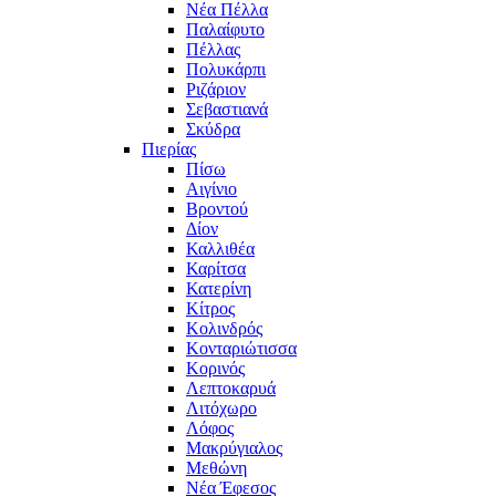
Νέα Πέλλα
Παλαίφυτο
Πέλλας
Πολυκάρπι
Ριζάριον
Σεβαστιανά
Σκύδρα
Πιερίας
Πίσω
Αιγίνιο
Βροντού
Δίον
Καλλιθέα
Καρίτσα
Κατερίνη
Κίτρος
Κολινδρός
Κονταριώτισσα
Κορινός
Λεπτοκαρυά
Λιτόχωρο
Λόφος
Μακρύγιαλος
Μεθώνη
Νέα Έφεσος