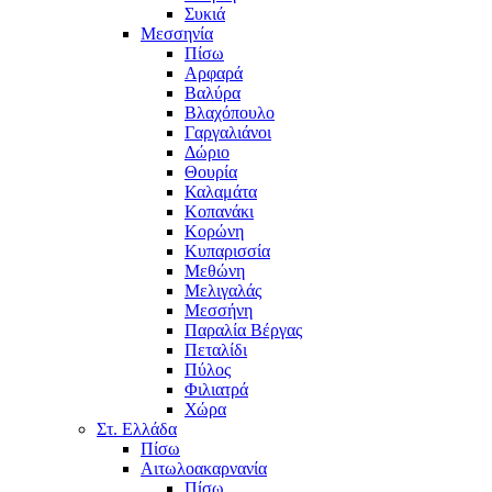
Συκιά
Μεσσηνία
Πίσω
Αρφαρά
Βαλύρα
Βλαχόπουλο
Γαργαλιάνοι
Δώριο
Θουρία
Καλαμάτα
Κοπανάκι
Κορώνη
Κυπαρισσία
Μεθώνη
Μελιγαλάς
Μεσσήνη
Παραλία Βέργας
Πεταλίδι
Πύλος
Φιλιατρά
Χώρα
Στ. Ελλάδα
Πίσω
Αιτωλοακαρνανία
Πίσω