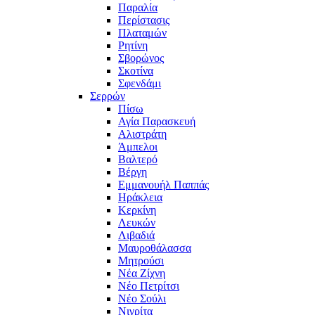
Παραλία
Περίστασις
Πλαταμών
Ρητίνη
Σβορώνος
Σκοτίνα
Σφενδάμι
Σερρών
Πίσω
Αγία Παρασκευή
Αλιστράτη
Άμπελοι
Βαλτερό
Βέργη
Εμμανουήλ Παππάς
Ηράκλεια
Κερκίνη
Λευκών
Λιβαδιά
Μαυροθάλασσα
Μητρούσι
Νέα Ζίχνη
Νέο Πετρίτσι
Νέο Σούλι
Νιγρίτα