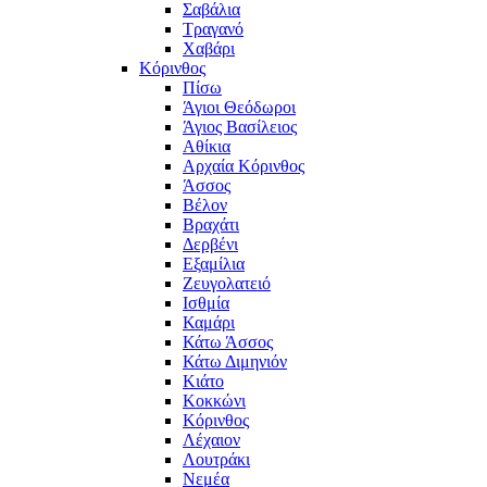
Σαβάλια
Τραγανό
Χαβάρι
Κόρινθος
Πίσω
Άγιοι Θεόδωροι
Άγιος Βασίλειος
Αθίκια
Αρχαία Κόρινθος
Άσσος
Βέλον
Βραχάτι
Δερβένι
Εξαμίλια
Ζευγολατειό
Ισθμία
Καμάρι
Κάτω Άσσος
Κάτω Διμηνιόν
Κιάτο
Κοκκώνι
Κόρινθος
Λέχαιον
Λουτράκι
Νεμέα