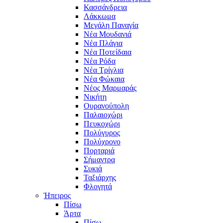
Κασσάνδρεια
Λάκκωμα
Μεγάλη Παναγία
Νέα Μουδανιά
Νέα Πλάγια
Νέα Ποτείδαια
Νέα Ρόδα
Νέα Τρίγλια
Νέα Φώκαια
Νέος Μαρμαράς
Νικήτη
Ουρανούπολη
Παλαιοχώρι
Πευκοχώρι
Πολύγυρος
Πολύχρονο
Πορταριά
Σήμαντρα
Συκιά
Ταξιάρχης
Φλογητά
Ήπειρος
Πίσω
Άρτα
Πίσω