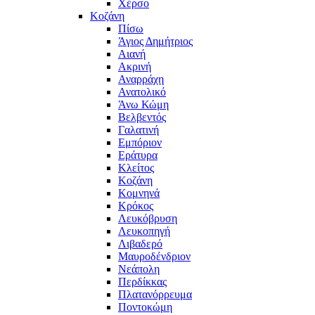
Χέρσο
Κοζάνη
Πίσω
Άγιος Δημήτριος
Αιανή
Ακρινή
Αναρράχη
Ανατολικό
Άνω Κώμη
Βελβεντός
Γαλατινή
Εμπόριον
Εράτυρα
Κλείτος
Κοζάνη
Κομνηνά
Κρόκος
Λευκόβρυση
Λευκοπηγή
Λιβαδερό
Μαυροδένδριον
Νεάπολη
Περδίκκας
Πλατανόρρευμα
Ποντοκώμη