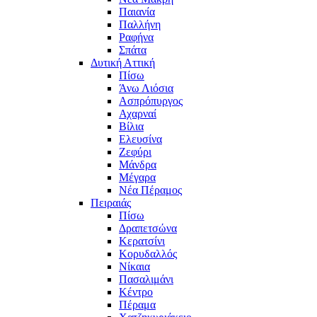
Παιανία
Παλλήνη
Ραφήνα
Σπάτα
Δυτική Αττική
Πίσω
Άνω Λιόσια
Ασπρόπυργος
Αχαρναί
Βίλια
Ελευσίνα
Ζεφύρι
Μάνδρα
Μέγαρα
Νέα Πέραμος
Πειραιάς
Πίσω
Δραπετσώνα
Κερατσίνι
Κορυδαλλός
Νίκαια
Πασαλιμάνι
Κέντρο
Πέραμα