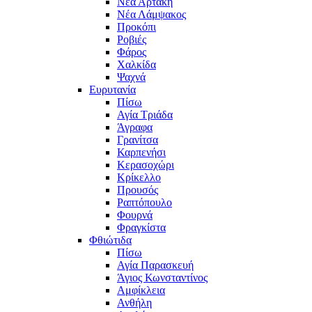
Νέα Αρτάκη
Νέα Λάμψακος
Προκόπι
Ροβιές
Φάρος
Χαλκίδα
Ψαχνά
Ευρυτανία
Πίσω
Αγία Τριάδα
Άγραφα
Γρανίτσα
Καρπενήσι
Κερασοχώρι
Κρίκελλο
Προυσός
Ραπτόπουλο
Φουρνά
Φραγκίστα
Φθιώτιδα
Πίσω
Αγία Παρασκευή
Άγιος Κωνσταντίνος
Αμφίκλεια
Ανθήλη