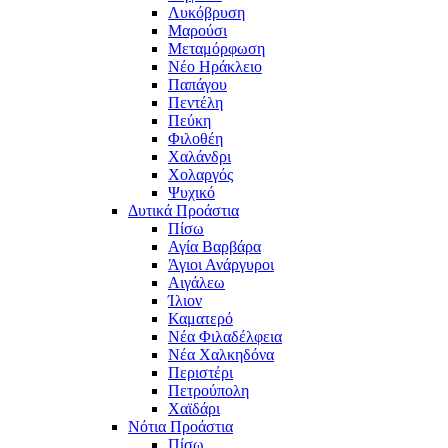
Λυκόβρυση
Μαρούσι
Μεταμόρφωση
Νέο Ηράκλειο
Παπάγου
Πεντέλη
Πεύκη
Φιλοθέη
Χαλάνδρι
Χολαργός
Ψυχικό
Δυτικά Προάστια
Πίσω
Αγία Βαρβάρα
Άγιοι Ανάργυροι
Αιγάλεω
Ίλιον
Καματερό
Νέα Φιλαδέλφεια
Νέα Χαλκηδόνα
Περιστέρι
Πετρούπολη
Χαϊδάρι
Νότια Προάστια
Πίσω