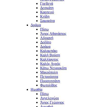
Γρεβενά
Δεσκάτη
Καρπερό
Κνίδη
Σαμαρίνα
Δράμα
Πίσω
Άγιος Αθανάσιος
Αδριανή
Δοξάτο
Δράμα
Καλαμπάκι
Καλή Βρύση
Καλλίφυτος
Καλός Αγρός
Κάτω Νευροκόπι
Μικρόπολη
Πετρούσσα
Προσοτσάνη
Φωτολίβος
Ημαθία
Πίσω
Αγγελοχώρι
Άγιος Γεώργιος
Αγκαθιά