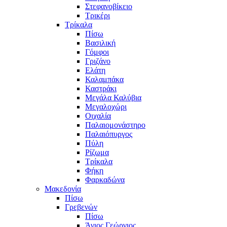
Στεφανοβίκειο
Τρικέρι
Τρίκαλα
Πίσω
Βασιλική
Γόμφοι
Γριζάνο
Ελάτη
Καλαμπάκα
Καστράκι
Μεγάλα Καλύβια
Μεγαλοχώρι
Οιχαλία
Παλαιομονάστηρο
Παλαιόπυργος
Πύλη
Ρίζωμα
Τρίκαλα
Φήκη
Φαρκαδώνα
Μακεδονία
Πίσω
Γρεβενών
Πίσω
Άγιος Γεώργιος