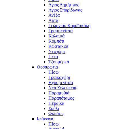
Άγιος Δημήτριος
Άγιος Σπυρίδωνας
Ανέζα
Άρτα
Γεώργιου Καραϊσκάκη
Γραμμενίτσα
Καλαμιά
Κομπότι
Κωστακιοί
Νεοχώρι
Πέτα
Τζουμέρκα
Θεσπρωτία
Πίσω
Γραικοχώρι
Ηγουμενίτσα
Νέα Σελεύκεια
Παραμυθιά
Παραπόταμος
Πέρδικα
Σούλι
Φιλιάτες
Ιωάννινα
Πίσω