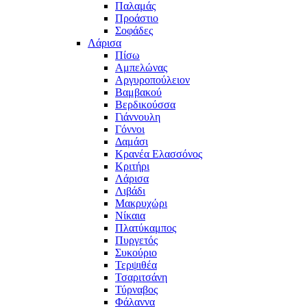
Παλαμάς
Προάστιο
Σοφάδες
Λάρισα
Πίσω
Αμπελώνας
Αργυροπούλειον
Βαμβακού
Βερδικούσσα
Γιάννουλη
Γόννοι
Δαμάσι
Κρανέα Ελασσόνος
Κριτήρι
Λάρισα
Λιβάδι
Μακρυχώρι
Νίκαια
Πλατύκαμπος
Πυργετός
Συκούριο
Τερψιθέα
Τσαριτσάνη
Τύρναβος
Φάλαννα