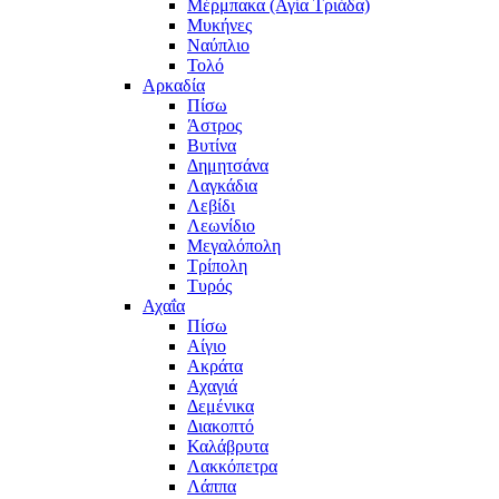
Μέρμπακα (Αγία Τριάδα)
Μυκήνες
Ναύπλιο
Τολό
Αρκαδία
Πίσω
Άστρος
Βυτίνα
Δημητσάνα
Λαγκάδια
Λεβίδι
Λεωνίδιο
Μεγαλόπολη
Τρίπολη
Τυρός
Αχαΐα
Πίσω
Αίγιο
Ακράτα
Αχαγιά
Δεμένικα
Διακοπτό
Καλάβρυτα
Λακκόπετρα
Λάππα