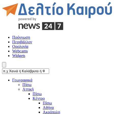
Πρόγνωση
Περιβάλλον
Ορολογία
Webcams
Widgets
Γεωγραφικά
Πίσω
Αττική
Πίσω
Κέντρο
Πίσω
Αθήνα
Ακρόπολη