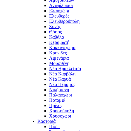
Αμυγδαλεών
Αντιφίλιπποι
Ελαιοχώρι
Ελευθερές
Ελευθερούπολη
Ζυγός
Θάσος
Καβάλα
Κεραμωτή
Κοκκινόχωμα
Κρηνίδες
Λιμενάρια
Μουσθένη
Νέα Ηρακλείτσα
Νέα Καρβάλη
Νέα Καρυά
Νέα Πέραμος
Νικήσιανη
Παλαιοχώρι
Ποταμιά
Πρίνος
Χρυσούπολη
Χρυσοχώρι
Καστοριά
Πίσω