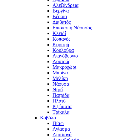
Αλεξάνδρεια
Βεργίνα
Βέροια
Διαβατός
Επισκοπή Νάουσας
Κλειδί
Κοπανός
Κορυφή
Κουλούρα
Λιανόβεργιο
Λουτρός
Μακροχώρι
Μαρίνα
Μελίκη
Νάουσα
Νησί
Πατρίδα
Πλατύ
Ριζώματα
Τρίκαλα
Καβάλα
Πίσω
Αγίασμα
Αμισιανά