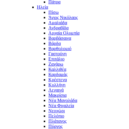
Πάτρα
Ηλεία
Πίσω
Άγιος Νικόλαος
Αμαλιάδα
Ανδραβίδα
Αρχαία Ολυμπία
Βαρβάσαινα
Βάρδα
Βαρθολομιό
Γαστούνη
Επιτάλιο
Ζαχάρω
Καλλιθέα
Καρδαμάς
Κρέστενα
Κυλλήνη
Λεχαινά
Μακρίσια
Νέα Μανολάδα
Νέα Φιγαλεία
Νεοχώρι
Πελόπιο
Πλάτανος
Πύργος