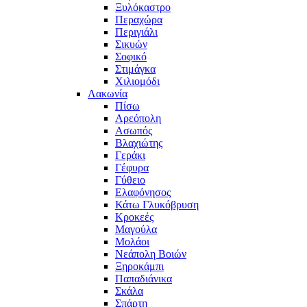
Ξυλόκαστρο
Περαχώρα
Περιγιάλι
Σικυών
Σοφικό
Στιμάγκα
Χιλιομόδι
Λακωνία
Πίσω
Αρεόπολη
Ασωπός
Βλαχιώτης
Γεράκι
Γέφυρα
Γύθειο
Ελαφόνησος
Κάτω Γλυκόβρυση
Κροκεές
Μαγούλα
Μολάοι
Νεάπολη Βοιών
Ξηροκάμπι
Παπαδιάνικα
Σκάλα
Σπάρτη