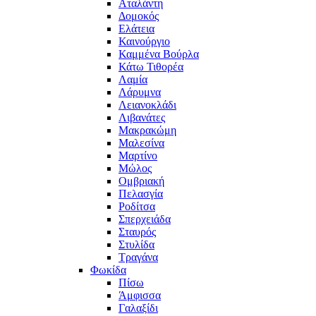
Αταλάντη
Δομοκός
Ελάτεια
Καινούργιο
Καμμένα Βούρλα
Κάτω Τιθορέα
Λαμία
Λάρυμνα
Λειανοκλάδι
Λιβανάτες
Μακρακώμη
Μαλεσίνα
Μαρτίνο
Μώλος
Ομβριακή
Πελασγία
Ροδίτσα
Σπερχειάδα
Σταυρός
Στυλίδα
Τραγάνα
Φωκίδα
Πίσω
Άμφισσα
Γαλαξίδι