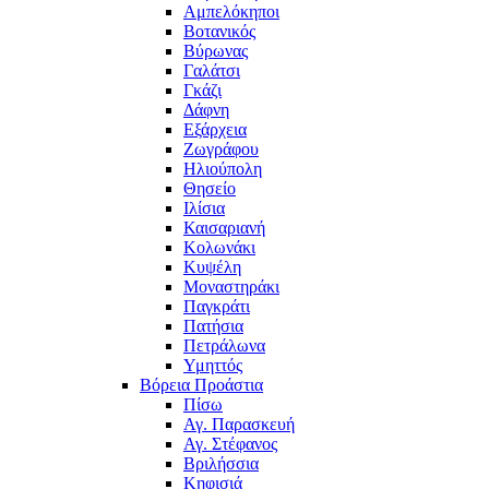
Αμπελόκηποι
Βοτανικός
Βύρωνας
Γαλάτσι
Γκάζι
Δάφνη
Εξάρχεια
Ζωγράφου
Ηλιούπολη
Θησείο
Ιλίσια
Καισαριανή
Κολωνάκι
Κυψέλη
Μοναστηράκι
Παγκράτι
Πατήσια
Πετράλωνα
Υμηττός
Βόρεια Προάστια
Πίσω
Αγ. Παρασκευή
Αγ. Στέφανος
Βριλήσσια
Κηφισιά