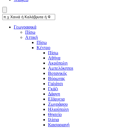
Γεωγραφικά
Πίσω
Αττική
Πίσω
Κέντρο
Πίσω
Αθήνα
Ακρόπολη
Αμπελόκηποι
Βοτανικός
Βύρωνας
Γαλάτσι
Γκάζι
Δάφνη
Εξάρχεια
Ζωγράφου
Ηλιούπολη
Θησείο
Ιλίσια
Καισαριανή