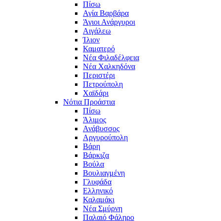
Πίσω
Αγία Βαρβάρα
Άγιοι Ανάργυροι
Αιγάλεω
Ίλιον
Καματερό
Νέα Φιλαδέλφεια
Νέα Χαλκηδόνα
Περιστέρι
Πετρούπολη
Χαϊδάρι
Νότια Προάστια
Πίσω
Άλιμος
Ανάβυσσος
Αργυρούπολη
Βάρη
Βάρκιζα
Βούλα
Βουλιαγμένη
Γλυφάδα
Ελληνικό
Καλαμάκι
Νέα Σμύρνη
Παλαιό Φάληρο