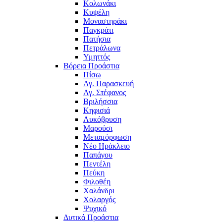
Κολωνάκι
Κυψέλη
Μοναστηράκι
Παγκράτι
Πατήσια
Πετράλωνα
Υμηττός
Βόρεια Προάστια
Πίσω
Αγ. Παρασκευή
Αγ. Στέφανος
Βριλήσσια
Κηφισιά
Λυκόβρυση
Μαρούσι
Μεταμόρφωση
Νέο Ηράκλειο
Παπάγου
Πεντέλη
Πεύκη
Φιλοθέη
Χαλάνδρι
Χολαργός
Ψυχικό
Δυτικά Προάστια