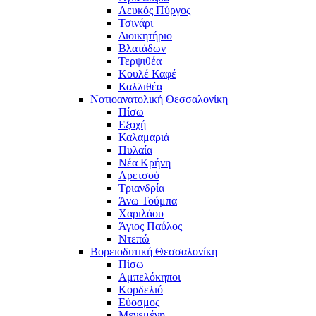
Λευκός Πύργος
Τσινάρι
Διοικητήριο
Βλατάδων
Τερψιθέα
Κουλέ Καφέ
Καλλιθέα
Νοτιοανατολική Θεσσαλονίκη
Πίσω
Εξοχή
Καλαμαριά
Πυλαία
Νέα Κρήνη
Αρετσού
Τριανδρία
Άνω Τούμπα
Χαριλάου
Άγιος Παύλος
Ντεπώ
Βορειοδυτική Θεσσαλονίκη
Πίσω
Αμπελόκηποι
Κορδελιό
Εύοσμος
Μενεμένη