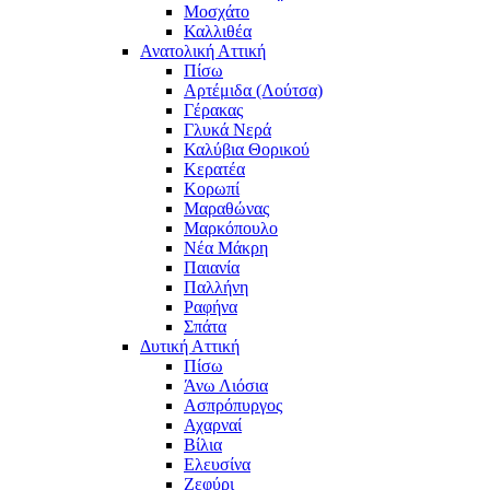
Μοσχάτο
Καλλιθέα
Ανατολική Αττική
Πίσω
Αρτέμιδα (Λούτσα)
Γέρακας
Γλυκά Νερά
Καλύβια Θορικού
Κερατέα
Κορωπί
Μαραθώνας
Μαρκόπουλο
Νέα Μάκρη
Παιανία
Παλλήνη
Ραφήνα
Σπάτα
Δυτική Αττική
Πίσω
Άνω Λιόσια
Ασπρόπυργος
Αχαρναί
Βίλια
Ελευσίνα
Ζεφύρι