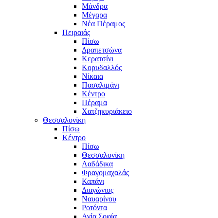
Μάνδρα
Μέγαρα
Νέα Πέραμος
Πειραιάς
Πίσω
Δραπετσώνα
Κερατσίνι
Κορυδαλλός
Νίκαια
Πασαλιμάνι
Κέντρο
Πέραμα
Χατζηκυριάκειο
Θεσσαλονίκη
Πίσω
Κέντρο
Πίσω
Θεσσαλονίκη
Λαδάδικα
Φραγομαχαλάς
Καπάνι
Διαγώνιος
Ναυαρίνου
Ροτόντα
Αγία Σοφία