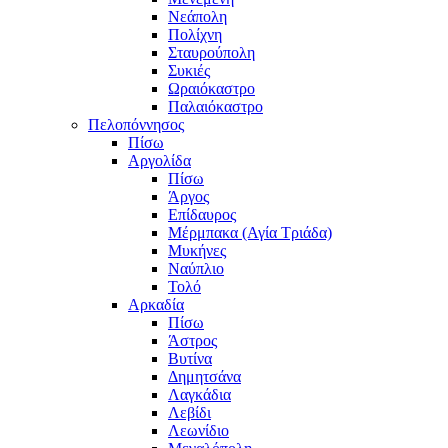
Νεάπολη
Πολίχνη
Σταυρούπολη
Συκιές
Ωραιόκαστρο
Παλαιόκαστρο
Πελοπόννησος
Πίσω
Αργολίδα
Πίσω
Άργος
Επίδαυρος
Μέρμπακα (Αγία Τριάδα)
Μυκήνες
Ναύπλιο
Τολό
Αρκαδία
Πίσω
Άστρος
Βυτίνα
Δημητσάνα
Λαγκάδια
Λεβίδι
Λεωνίδιο