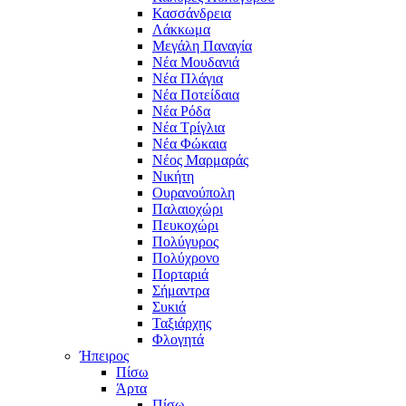
Κασσάνδρεια
Λάκκωμα
Μεγάλη Παναγία
Νέα Μουδανιά
Νέα Πλάγια
Νέα Ποτείδαια
Νέα Ρόδα
Νέα Τρίγλια
Νέα Φώκαια
Νέος Μαρμαράς
Νικήτη
Ουρανούπολη
Παλαιοχώρι
Πευκοχώρι
Πολύγυρος
Πολύχρονο
Πορταριά
Σήμαντρα
Συκιά
Ταξιάρχης
Φλογητά
Ήπειρος
Πίσω
Άρτα
Πίσω