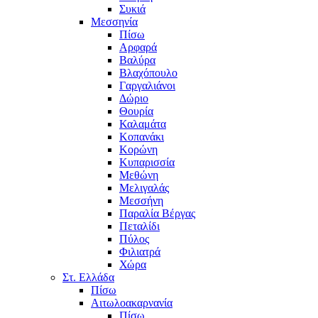
Συκιά
Μεσσηνία
Πίσω
Αρφαρά
Βαλύρα
Βλαχόπουλο
Γαργαλιάνοι
Δώριο
Θουρία
Καλαμάτα
Κοπανάκι
Κορώνη
Κυπαρισσία
Μεθώνη
Μελιγαλάς
Μεσσήνη
Παραλία Βέργας
Πεταλίδι
Πύλος
Φιλιατρά
Χώρα
Στ. Ελλάδα
Πίσω
Αιτωλοακαρνανία
Πίσω