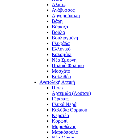
Άλιμος
Ανάβυσσος
Αργυρούπολη
Βάρη
Βάρκιζα
Βούλα
Βουλιαγμένη
Γλυφάδα
Ελληνικό
Καλαμάκι
Νέα Σμύρνη
Παλαιό Φάληρο
Μοσχάτο
Καλλιθέα
Ανατολική Αττική
Πίσω
Αρτέμιδα (Λούτσα)
Γέρακας
Γλυκά Νερά
Καλύβια Θορικού
Κερατέα
Κορωπί
Μαραθώνας
Μαρκόπουλο
Νέα Μάκρη