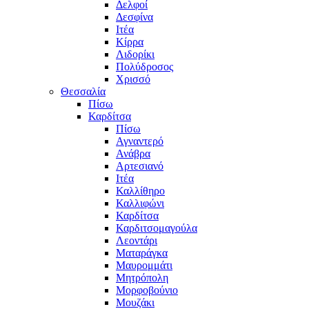
Δελφοί
Δεσφίνα
Ιτέα
Κίρρα
Λιδορίκι
Πολύδροσος
Χρισσό
Θεσσαλία
Πίσω
Καρδίτσα
Πίσω
Αγναντερό
Ανάβρα
Αρτεσιανό
Ιτέα
Καλλίθηρο
Καλλιφώνι
Καρδίτσα
Καρδιτσομαγούλα
Λεοντάρι
Ματαράγκα
Μαυρομμάτι
Μητρόπολη
Μορφοβούνιο
Μουζάκι