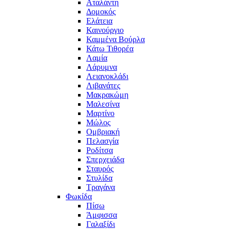
Αταλάντη
Δομοκός
Ελάτεια
Καινούργιο
Καμμένα Βούρλα
Κάτω Τιθορέα
Λαμία
Λάρυμνα
Λειανοκλάδι
Λιβανάτες
Μακρακώμη
Μαλεσίνα
Μαρτίνο
Μώλος
Ομβριακή
Πελασγία
Ροδίτσα
Σπερχειάδα
Σταυρός
Στυλίδα
Τραγάνα
Φωκίδα
Πίσω
Άμφισσα
Γαλαξίδι