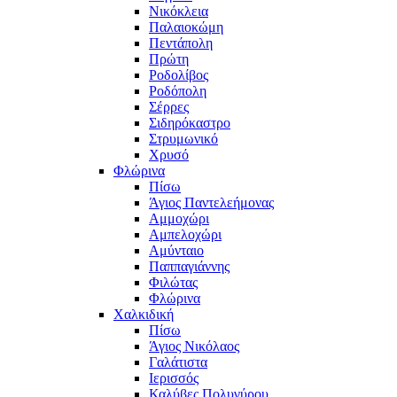
Νικόκλεια
Παλαιοκώμη
Πεντάπολη
Πρώτη
Ροδολίβος
Ροδόπολη
Σέρρες
Σιδηρόκαστρο
Στρυμωνικό
Χρυσό
Φλώρινα
Πίσω
Άγιος Παντελεήμονας
Αμμοχώρι
Αμπελοχώρι
Αμύνταιο
Παππαγιάννης
Φιλώτας
Φλώρινα
Χαλκιδική
Πίσω
Άγιος Νικόλαος
Γαλάτιστα
Ιερισσός
Καλύβες Πολυγύρου