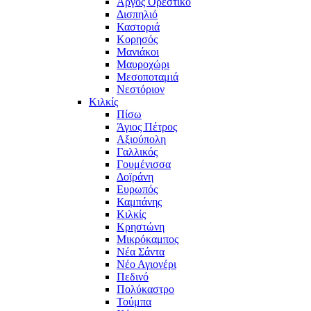
Άργος Ορεστικό
Δισπηλιό
Καστοριά
Κορησός
Μανιάκοι
Μαυροχώρι
Μεσοποταμιά
Νεστόριον
Κιλκίς
Πίσω
Άγιος Πέτρος
Αξιούπολη
Γαλλικός
Γουμένισσα
Δοϊράνη
Ευρωπός
Καμπάνης
Κιλκίς
Κρηστώνη
Μικρόκαμπος
Νέα Σάντα
Νέο Αγιονέρι
Πεδινό
Πολύκαστρο
Τούμπα