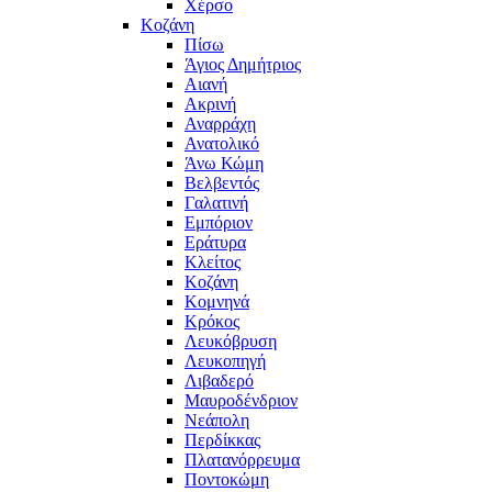
Χέρσο
Κοζάνη
Πίσω
Άγιος Δημήτριος
Αιανή
Ακρινή
Αναρράχη
Ανατολικό
Άνω Κώμη
Βελβεντός
Γαλατινή
Εμπόριον
Εράτυρα
Κλείτος
Κοζάνη
Κομνηνά
Κρόκος
Λευκόβρυση
Λευκοπηγή
Λιβαδερό
Μαυροδένδριον
Νεάπολη
Περδίκκας
Πλατανόρρευμα
Ποντοκώμη