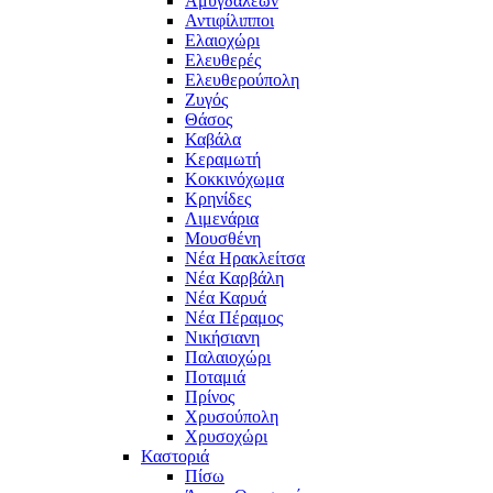
Αμυγδαλεών
Αντιφίλιπποι
Ελαιοχώρι
Ελευθερές
Ελευθερούπολη
Ζυγός
Θάσος
Καβάλα
Κεραμωτή
Κοκκινόχωμα
Κρηνίδες
Λιμενάρια
Μουσθένη
Νέα Ηρακλείτσα
Νέα Καρβάλη
Νέα Καρυά
Νέα Πέραμος
Νικήσιανη
Παλαιοχώρι
Ποταμιά
Πρίνος
Χρυσούπολη
Χρυσοχώρι
Καστοριά
Πίσω