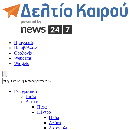
Πρόγνωση
Περιβάλλον
Ορολογία
Webcams
Widgets
Γεωγραφικά
Πίσω
Αττική
Πίσω
Κέντρο
Πίσω
Αθήνα
Ακρόπολη