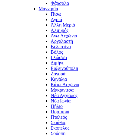
Φάρσαλα
Μαγνησία
Πίσω
Αγριά
Άλλη Μεριά
Αλμυρός
Άνω Λεχώνια
Αργαλαστή
Βελεστίνο
Βόλος
Γλώσσα
Διμήνι
Ευξεινούπολη
Ζαγορά
Κανάλια
Κάτω Λεχώνια
Μακρινίτσα
Νέα Αγχίαλος
Νέα Ιωνία
Πήλιο
Πορταριά
Πτελεός
Σκιάθος
Σκόπελος
Σούρπη