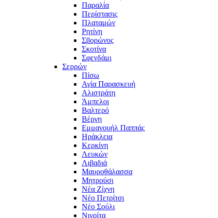
Παραλία
Περίστασις
Πλαταμών
Ρητίνη
Σβορώνος
Σκοτίνα
Σφενδάμι
Σερρών
Πίσω
Αγία Παρασκευή
Αλιστράτη
Άμπελοι
Βαλτερό
Βέργη
Εμμανουήλ Παππάς
Ηράκλεια
Κερκίνη
Λευκών
Λιβαδιά
Μαυροθάλασσα
Μητρούσι
Νέα Ζίχνη
Νέο Πετρίτσι
Νέο Σούλι
Νιγρίτα