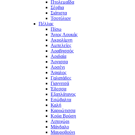
Πτολεμαΐδα
Σέρβια
Σιάτιστα
Τσοτύλιον
Πέλλας
Πίσω
Άγιος Λουκάς
Ακρολίμνη
Αμπελείες
Αραβησσός
Αριδαία
Άρνισσα
Αρσένι
Άψαλος
Γαλατάδες
Γιαννιτσά
Έδεσσα
Εξαπλάτανος
Εσώβαλτα
Καλή
Καρυώτισσα
Κρύα Βρύση
Λιποχώρι
Μάνδαλο
Μαυροβούνι