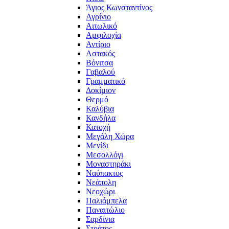
Άγιος Κωνσταντίνος
Αγρίνιο
Αιτωλικό
Αμφιλοχία
Αντίριο
Αστακός
Βόνιτσα
Γαβαλού
Γραμματικό
Δοκίμιον
Θερμό
Καλύβια
Κανδήλα
Κατοχή
Μεγάλη Χώρα
Μενίδι
Μεσολλόγι
Μοναστηράκι
Ναύπακτος
Νεάπολη
Νεοχώρι
Παλιάμπελα
Παναιτώλιο
Σαρδίνια
Στράτος