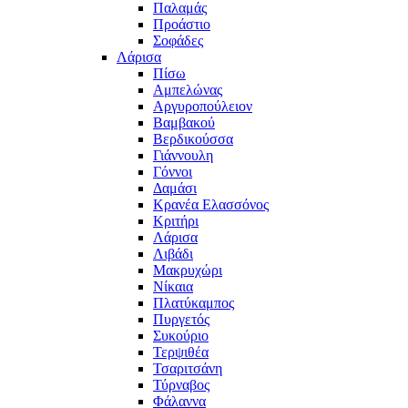
Παλαμάς
Προάστιο
Σοφάδες
Λάρισα
Πίσω
Αμπελώνας
Αργυροπούλειον
Βαμβακού
Βερδικούσσα
Γιάννουλη
Γόννοι
Δαμάσι
Κρανέα Ελασσόνος
Κριτήρι
Λάρισα
Λιβάδι
Μακρυχώρι
Νίκαια
Πλατύκαμπος
Πυργετός
Συκούριο
Τερψιθέα
Τσαριτσάνη
Τύρναβος
Φάλαννα