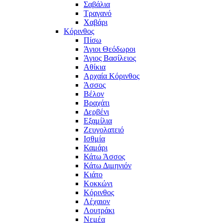
Σαβάλια
Τραγανό
Χαβάρι
Κόρινθος
Πίσω
Άγιοι Θεόδωροι
Άγιος Βασίλειος
Αθίκια
Αρχαία Κόρινθος
Άσσος
Βέλον
Βραχάτι
Δερβένι
Εξαμίλια
Ζευγολατειό
Ισθμία
Καμάρι
Κάτω Άσσος
Κάτω Διμηνιόν
Κιάτο
Κοκκώνι
Κόρινθος
Λέχαιον
Λουτράκι
Νεμέα