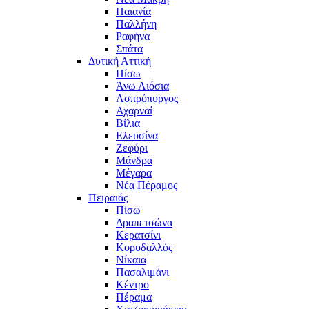
Παιανία
Παλλήνη
Ραφήνα
Σπάτα
Δυτική Αττική
Πίσω
Άνω Λιόσια
Ασπρόπυργος
Αχαρναί
Βίλια
Ελευσίνα
Ζεφύρι
Μάνδρα
Μέγαρα
Νέα Πέραμος
Πειραιάς
Πίσω
Δραπετσώνα
Κερατσίνι
Κορυδαλλός
Νίκαια
Πασαλιμάνι
Κέντρο
Πέραμα