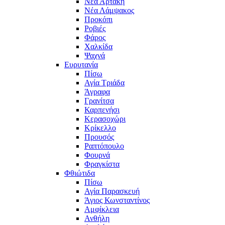
Νέα Αρτάκη
Νέα Λάμψακος
Προκόπι
Ροβιές
Φάρος
Χαλκίδα
Ψαχνά
Ευρυτανία
Πίσω
Αγία Τριάδα
Άγραφα
Γρανίτσα
Καρπενήσι
Κερασοχώρι
Κρίκελλο
Προυσός
Ραπτόπουλο
Φουρνά
Φραγκίστα
Φθιώτιδα
Πίσω
Αγία Παρασκευή
Άγιος Κωνσταντίνος
Αμφίκλεια
Ανθήλη