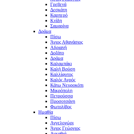
Γρεβενά
Δεσκάτη
Καρπερό
Κνίδη
Σαμαρίνα
Δράμα
Πίσω
Άγιος Αθανάσιος
Αδριανή
Δοξάτο
Δράμα
Καλαμπάκι
Καλή Βρύση
Καλλίφυτος
Καλός Αγρός
Κάτω Νευροκόπι
Μικρόπολη
Πετρούσσα
Προσοτσάνη
Φωτολίβος
Ημαθία
Πίσω
Αγγελοχώρι
Άγιος Γεώργιος
Αγκαθιά