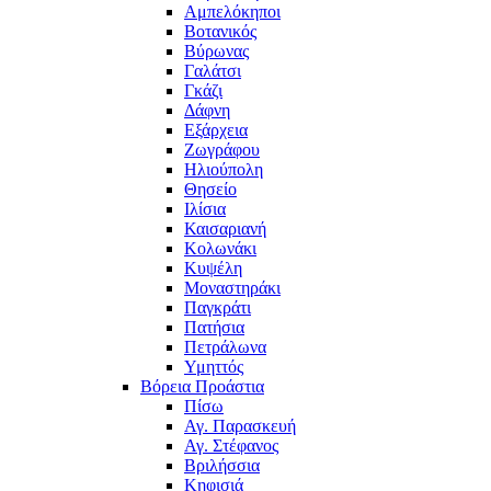
Αμπελόκηποι
Βοτανικός
Βύρωνας
Γαλάτσι
Γκάζι
Δάφνη
Εξάρχεια
Ζωγράφου
Ηλιούπολη
Θησείο
Ιλίσια
Καισαριανή
Κολωνάκι
Κυψέλη
Μοναστηράκι
Παγκράτι
Πατήσια
Πετράλωνα
Υμηττός
Βόρεια Προάστια
Πίσω
Αγ. Παρασκευή
Αγ. Στέφανος
Βριλήσσια
Κηφισιά