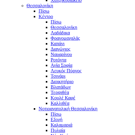
Χατζηκυριάκειο
Θεσσαλονίκη
Πίσω
Κέντρο
Πίσω
Θεσσαλονίκη
Λαδάδικα
Φραγομαχαλάς
Καπάνι
Διαγώνιος
Ναυαρίνου
Ροτόντα
Αγία Σοφία
Λευκός Πύργος
Τσινάρι
Διοικητήριο
Βλατάδων
Τερψιθέα
Κουλέ Καφέ
Καλλιθέα
Νοτιοανατολική Θεσσαλονίκη
Πίσω
Εξοχή
Καλαμαριά
Πυλαία