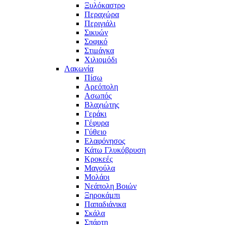
Ξυλόκαστρο
Περαχώρα
Περιγιάλι
Σικυών
Σοφικό
Στιμάγκα
Χιλιομόδι
Λακωνία
Πίσω
Αρεόπολη
Ασωπός
Βλαχιώτης
Γεράκι
Γέφυρα
Γύθειο
Ελαφόνησος
Κάτω Γλυκόβρυση
Κροκεές
Μαγούλα
Μολάοι
Νεάπολη Βοιών
Ξηροκάμπι
Παπαδιάνικα
Σκάλα
Σπάρτη