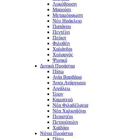
Λυκόβρυση
Μαρούσι
Μεταμόρφωση
Νέο Ηράκλειο
Παπάγου
Πεντέλη
Πεύκη
Φιλοθέη
Χαλάνδρι
Χολαργός
Ψυχικό
Δυτικά Προάστια
Πίσω
Αγία Βαρβάρα
Άγιοι Ανάργυροι
Αιγάλεω
Ίλιον
Καματερό
Νέα Φιλαδέλφεια
Νέα Χαλκηδόνα
Περιστέρι
Πετρούπολη
Χαϊδάρι
Νότια Προάστια
Πίσω