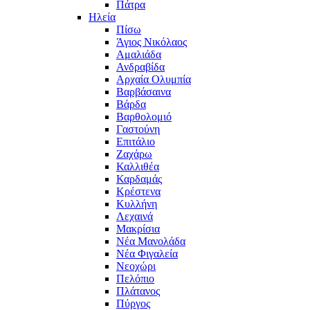
Πάτρα
Ηλεία
Πίσω
Άγιος Νικόλαος
Αμαλιάδα
Ανδραβίδα
Αρχαία Ολυμπία
Βαρβάσαινα
Βάρδα
Βαρθολομιό
Γαστούνη
Επιτάλιο
Ζαχάρω
Καλλιθέα
Καρδαμάς
Κρέστενα
Κυλλήνη
Λεχαινά
Μακρίσια
Νέα Μανολάδα
Νέα Φιγαλεία
Νεοχώρι
Πελόπιο
Πλάτανος
Πύργος