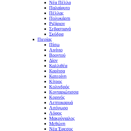
Νέα Πέλλα
Παλαίφυτο
Πέλλας
Πολυκάρπι
Ριζάριον
Σεβαστιανά
Σκύδρα
Πιερίας
Πίσω
Αιγίνιο
Βροντού
Δίον
Καλλιθέα
Καρίτσα
Κατερίνη
Κίτρος
Κολινδρός
Κονταριώτισσα
Κορινός
Λεπτοκαρυά
Λιτόχωρο
Λόφος
Μακρύγιαλος
Μεθώνη
Νέα Έφεσος