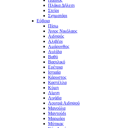
Παύλος
Πλάκα Δήλεσι
Στείρι
Σχηματάρι
Εύβοια
Πίσω
Άγιος Νικόλαος
Αιδηψός
Αλιβέρι
Αμάρυνθος
Αυλίδα
Βαθύ
Βασιλικό
Ερέτρια
Ιστιαία
Κάρυστος
Καστέλλα
Κύμη
Λίμνη
Λιχάδα
Λουτρά Αιδηψού
Μαγούλα
Μαντούδι
Μαρμάρι
Μύτικας