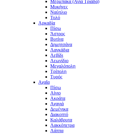
Μέρμπακα (Αγία Τριάδα)
Μυκήνες
Ναύπλιο
Τολό
Αρκαδία
Πίσω
Άστρος
Βυτίνα
Δημητσάνα
Λαγκάδια
Λεβίδι
Λεωνίδιο
Μεγαλόπολη
Τρίπολη
Τυρός
Αχαΐα
Πίσω
Αίγιο
Ακράτα
Αχαγιά
Δεμένικα
Διακοπτό
Καλάβρυτα
Λακκόπετρα
Λάππα