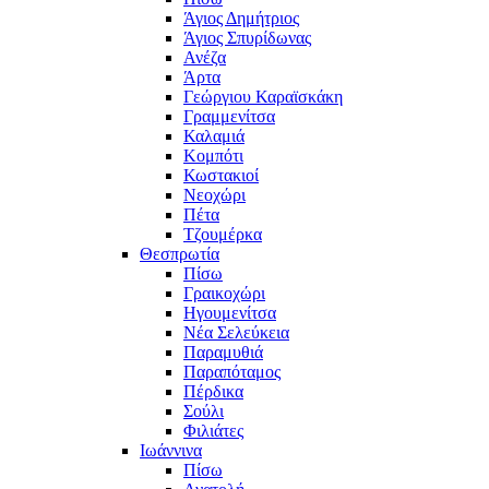
Άγιος Δημήτριος
Άγιος Σπυρίδωνας
Ανέζα
Άρτα
Γεώργιου Καραϊσκάκη
Γραμμενίτσα
Καλαμιά
Κομπότι
Κωστακιοί
Νεοχώρι
Πέτα
Τζουμέρκα
Θεσπρωτία
Πίσω
Γραικοχώρι
Ηγουμενίτσα
Νέα Σελεύκεια
Παραμυθιά
Παραπόταμος
Πέρδικα
Σούλι
Φιλιάτες
Ιωάννινα
Πίσω