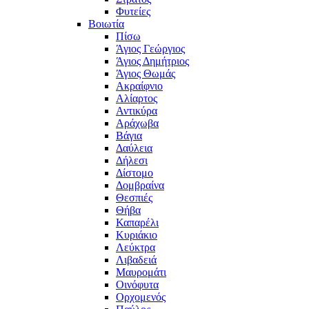
Φυτείες
Βοιωτία
Πίσω
Άγιος Γεώργιος
Άγιος Δημήτριος
Άγιος Θωμάς
Ακραίφνιο
Αλίαρτος
Αντικύρα
Αράχωβα
Βάγια
Δαύλεια
Δήλεσι
Δίστομο
Δομβραίνα
Θεσπιές
Θήβα
Καπαρέλι
Κυριάκιο
Λεύκτρα
Λιβαδειά
Μαυρομάτι
Οινόφυτα
Ορχομενός