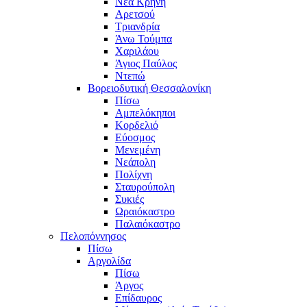
Νέα Κρήνη
Αρετσού
Τριανδρία
Άνω Τούμπα
Χαριλάου
Άγιος Παύλος
Ντεπώ
Βορειοδυτική Θεσσαλονίκη
Πίσω
Αμπελόκηποι
Κορδελιό
Εύοσμος
Μενεμένη
Νεάπολη
Πολίχνη
Σταυρούπολη
Συκιές
Ωραιόκαστρο
Παλαιόκαστρο
Πελοπόννησος
Πίσω
Αργολίδα
Πίσω
Άργος
Επίδαυρος