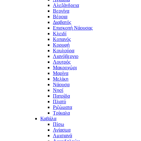
Αλεξάνδρεια
Βεργίνα
Βέροια
Διαβατός
Επισκοπή Νάουσας
Κλειδί
Κοπανός
Κορυφή
Κουλούρα
Λιανόβεργιο
Λουτρός
Μακροχώρι
Μαρίνα
Μελίκη
Νάουσα
Νησί
Πατρίδα
Πλατύ
Ριζώματα
Τρίκαλα
Καβάλα
Πίσω
Αγίασμα
Αμισιανά