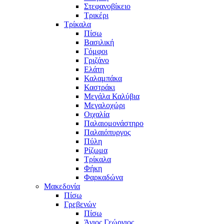
Στεφανοβίκειο
Τρικέρι
Τρίκαλα
Πίσω
Βασιλική
Γόμφοι
Γριζάνο
Ελάτη
Καλαμπάκα
Καστράκι
Μεγάλα Καλύβια
Μεγαλοχώρι
Οιχαλία
Παλαιομονάστηρο
Παλαιόπυργος
Πύλη
Ρίζωμα
Τρίκαλα
Φήκη
Φαρκαδώνα
Μακεδονία
Πίσω
Γρεβενών
Πίσω
Άγιος Γεώργιος