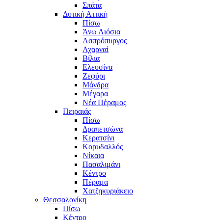
Σπάτα
Δυτική Αττική
Πίσω
Άνω Λιόσια
Ασπρόπυργος
Αχαρναί
Βίλια
Ελευσίνα
Ζεφύρι
Μάνδρα
Μέγαρα
Νέα Πέραμος
Πειραιάς
Πίσω
Δραπετσώνα
Κερατσίνι
Κορυδαλλός
Νίκαια
Πασαλιμάνι
Κέντρο
Πέραμα
Χατζηκυριάκειο
Θεσσαλονίκη
Πίσω
Κέντρο