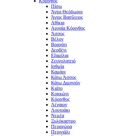
Κόρινθος
Πίσω
Άγιοι Θεόδωροι
Άγιος Βασίλειος
Αθίκια
Αρχαία Κόρινθος
Άσσος
Βέλον
Βραχάτι
Δερβένι
Εξαμίλια
Ζευγολατειό
Ισθμία
Καμάρι
Κάτω Άσσος
Κάτω Διμηνιόν
Κιάτο
Κοκκώνι
Κόρινθος
Λέχαιον
Λουτράκι
Νεμέα
Ξυλόκαστρο
Περαχώρα
Περιγιάλι