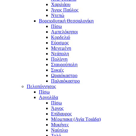
Χαριλάου
Άγιος Παύλος
Ντεπώ
Βορειοδυτική Θεσσαλονίκη
Πίσω
Αμπελόκηποι
Κορδελιό
Εύοσμος
Μενεμένη
Νεάπολη
Πολίχνη
Σταυρούπολη
Συκιές
Ωραιόκαστρο
Παλαιόκαστρο
Πελοπόννησος
Πίσω
Αργολίδα
Πίσω
Άργος
Επίδαυρος
Μέρμπακα (Αγία Τριάδα)
Μυκήνες
Ναύπλιο
Τολό