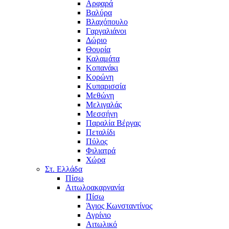
Αρφαρά
Βαλύρα
Βλαχόπουλο
Γαργαλιάνοι
Δώριο
Θουρία
Καλαμάτα
Κοπανάκι
Κορώνη
Κυπαρισσία
Μεθώνη
Μελιγαλάς
Μεσσήνη
Παραλία Βέργας
Πεταλίδι
Πύλος
Φιλιατρά
Χώρα
Στ. Ελλάδα
Πίσω
Αιτωλοακαρνανία
Πίσω
Άγιος Κωνσταντίνος
Αγρίνιο
Αιτωλικό