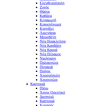
Ελευθερούπολη
Ζυγός
Θάσος
Καβάλα
Κεραμωτή
Κοκκινόχωμα
Κρηνίδες
Λιμενάρια
Μουσθένη
Νέα Ηρακλείτσα
Νέα Καρβάλη
Νέα Καρυά
Νέα Πέραμος
Νικήσιανη
Παλαιοχώρι
Ποταμιά
Πρίνος
Χρυσούπολη
Χρυσοχώρι
Καστοριά
Πίσω
Άργος Ορεστικό
Δισπηλιό
Καστοριά
Κορησός