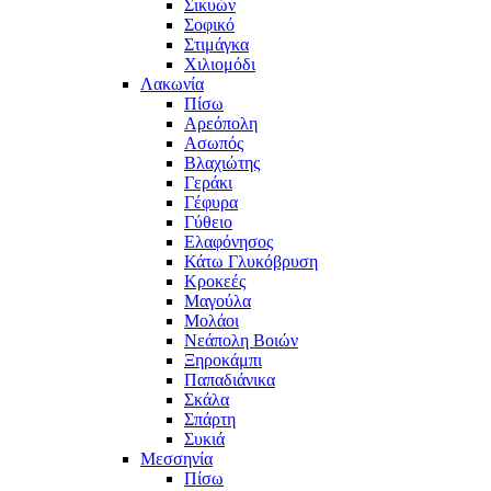
Σικυών
Σοφικό
Στιμάγκα
Χιλιομόδι
Λακωνία
Πίσω
Αρεόπολη
Ασωπός
Βλαχιώτης
Γεράκι
Γέφυρα
Γύθειο
Ελαφόνησος
Κάτω Γλυκόβρυση
Κροκεές
Μαγούλα
Μολάοι
Νεάπολη Βοιών
Ξηροκάμπι
Παπαδιάνικα
Σκάλα
Σπάρτη
Συκιά
Μεσσηνία
Πίσω