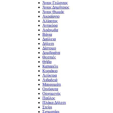
Άγιος Γεώργιος
Άγιος Δημήτριος
Άγιος Θωμάς
Ακραίφνιο
Αλίαρτος
Αντικύρα
Αράχωβα
Βάγια
Δαύλεια
Δήλεσι
Δίστομο
Δομβραίνα
Θεσπιές
Θήβα
Καπαρέλι
Κυριάκιο
Λεύκτρα
Λιβαδειά
Μαυρομάτι
Οινόφυτα
Ορχομενός
Παύλος
Πλάκα Δήλεσι
Στείρι
Σχηματάρι