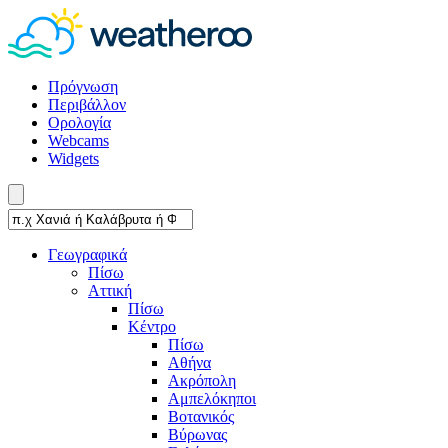
Πρόγνωση
Περιβάλλον
Ορολογία
Webcams
Widgets
Γεωγραφικά
Πίσω
Αττική
Πίσω
Κέντρο
Πίσω
Αθήνα
Ακρόπολη
Αμπελόκηποι
Βοτανικός
Βύρωνας