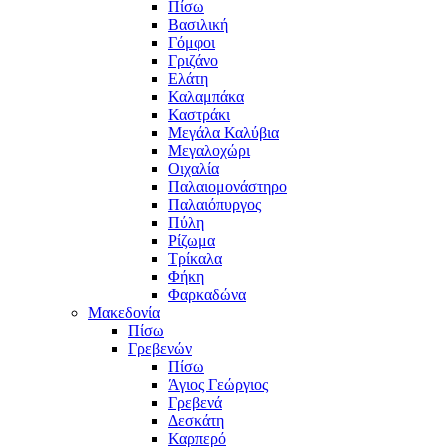
Πίσω
Βασιλική
Γόμφοι
Γριζάνο
Ελάτη
Καλαμπάκα
Καστράκι
Μεγάλα Καλύβια
Μεγαλοχώρι
Οιχαλία
Παλαιομονάστηρο
Παλαιόπυργος
Πύλη
Ρίζωμα
Τρίκαλα
Φήκη
Φαρκαδώνα
Μακεδονία
Πίσω
Γρεβενών
Πίσω
Άγιος Γεώργιος
Γρεβενά
Δεσκάτη
Καρπερό