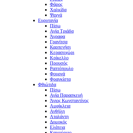
Φάρος
Χαλκίδα
Ψαχνά
Ευρυτανία
Πίσω
Αγία Τριάδα
Άγραφα
Γρανίτσα
Καρπενήσι
Κερασοχώρι
Κρίκελλο
Προυσός
Ραπτόπουλο
Φουρνά
Φραγκίστα
Φθιώτιδα
Πίσω
Αγία Παρασκευή
Άγιος Κωνσταντίνος
Αμφίκλεια
Ανθήλη
Αταλάντη
Δομοκός
Ελάτεια
Καινούργιο