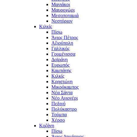
Μανιάκοι
Μαυροχώρι
Μεσοποταμιά
Νεστόριον
Κιλκίς
Πίσω
Άγιος Πέτρος
Αξιούπολη
Γαλλικός
Γουμένισσα
Δοϊράνη
Ευρωπός
Καμπάνης
Κιλκίς
Κρηστώνη
Μικρόκαμπος
Νέα Σάντα
Νέο Αγιονέρι
Πεδινό
Πολύκαστρο
Τούμπα
Χέρσο
Κοζάνη
Πίσω
Άγιος Δημήτριος