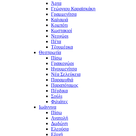
Άρτα
Γεώργιου Καραϊσκάκη
Γραμμενίτσα
Καλαμιά
Κομπότι
Κωστακιοί
Νεοχώρι
Πέτα
Τζουμέρκα
Θεσπρωτία
Πίσω
Γραικοχώρι
Ηγουμενίτσα
Νέα Σελεύκεια
Παραμυθιά
Παραπόταμος
Πέρδικα
Σούλι
Φιλιάτες
Ιωάννινα
Πίσω
Ανατολή
Δωδώνη
Ελεούσα
Εξοχή