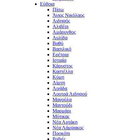
Εύβοια
Πίσω
Άγιος Νικόλαος
Αιδηψός
Αλιβέρι
Αμάρυνθος
Αυλίδα
Βαθύ
Βασιλικό
Ερέτρια
Ιστιαία
Κάρυστος
Καστέλλα
Κύμη
Λίμνη
Λιχάδα
Λουτρά Αιδηψού
Μαγούλα
Μαντούδι
Μαρμάρι
Μύτικας
Νέα Αρτάκη
Νέα Λάμψακος
Προκόπι
Ροβιές