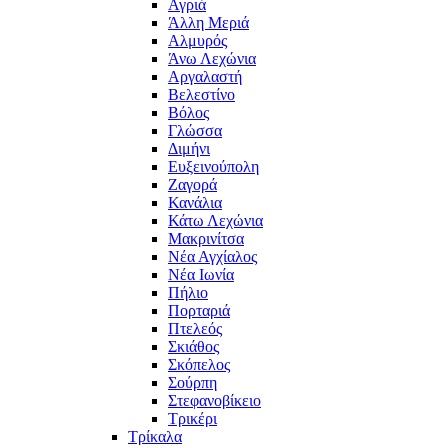
Αγριά
Άλλη Μεριά
Αλμυρός
Άνω Λεχώνια
Αργαλαστή
Βελεστίνο
Βόλος
Γλώσσα
Διμήνι
Ευξεινούπολη
Ζαγορά
Κανάλια
Κάτω Λεχώνια
Μακρινίτσα
Νέα Αγχίαλος
Νέα Ιωνία
Πήλιο
Πορταριά
Πτελεός
Σκιάθος
Σκόπελος
Σούρπη
Στεφανοβίκειο
Τρικέρι
Τρίκαλα