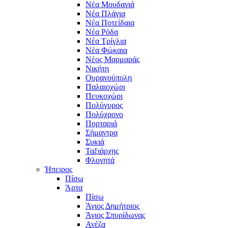
Νέα Μουδανιά
Νέα Πλάγια
Νέα Ποτείδαια
Νέα Ρόδα
Νέα Τρίγλια
Νέα Φώκαια
Νέος Μαρμαράς
Νικήτη
Ουρανούπολη
Παλαιοχώρι
Πευκοχώρι
Πολύγυρος
Πολύχρονο
Πορταριά
Σήμαντρα
Συκιά
Ταξιάρχης
Φλογητά
Ήπειρος
Πίσω
Άρτα
Πίσω
Άγιος Δημήτριος
Άγιος Σπυρίδωνας
Ανέζα