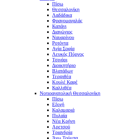
Πίσω
Θεσσαλονίκη
Λαδάδικα
Φραγομαχαλάς
Καπάνι
Διαγώνιος
Ναυαρίνου
Ροτόντα
Αγία Σοφία
Λευκός Πύργος
Τσινάρι
Διοικητήριο
Βλατάδων
Τερψιθέα
Κουλέ Καφέ
Καλλιθέα
Νοτιοανατολική Θεσσαλονίκη
Πίσω
Εξοχή
Καλαμαριά
Πυλαία
Νέα Κρήνη
Αρετσού
Τριανδρία
Άνω Τούμπα