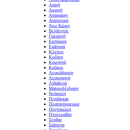
Αιανή
Ακρινή
Αναρράχη
Ανατολικό
Άνω Κώμη
Βελβεντός
Γαλατινή
Εμπόριον
Εράτυρα
Κλείτος
Κοζάνη
Κομνηνά
Κρόκος
Λευκόβρυση
Λευκοπηγή
Λιβαδερό
Μαυροδένδριον
Νεάπολη
Περδίκκας
Πλατανόρρευμα
Ποντοκώμη
Πτολεμαΐδα
Σέρβια
Σιάτιστα