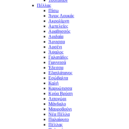
Τσοτύλιον
Πέλλας
Πίσω
Άγιος Λουκάς
Ακρολίμνη
Αμπελείες
Αραβησσός
Αριδαία
Άρνισσα
Αρσένι
Άψαλος
Γαλατάδες
Γιαννιτσά
Έδεσσα
Εξαπλάτανος
Εσώβαλτα
Καλή
Καρυώτισσα
Κρύα Βρύση
Λιποχώρι
Μάνδαλο
Μαυροβούνι
Νέα Πέλλα
Παλαίφυτο
Πέλλας