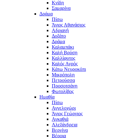
Κνίδη
Σαμαρίνα
Δράμα
Πίσω
Άγιος Αθανάσιος
Αδριανή
Δοξάτο
Δράμα
Καλαμπάκι
Καλή Βρύση
Καλλίφυτος
Καλός Αγρός
Κάτω Νευροκόπι
Μικρόπολη
Πετρούσσα
Προσοτσάνη
Φωτολίβος
Ημαθία
Πίσω
Αγγελοχώρι
Άγιος Γεώργιος
Αγκαθιά
Αλεξάνδρεια
Βεργίνα
Βέροια