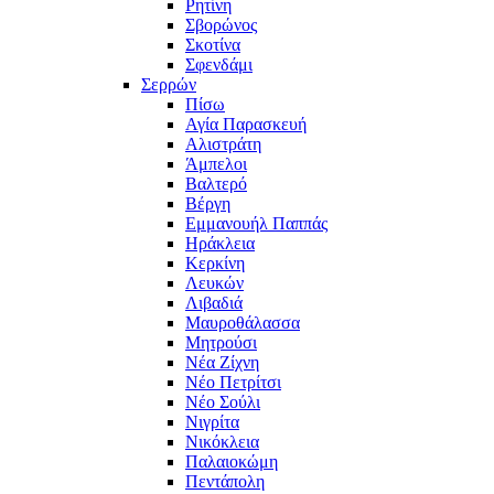
Ρητίνη
Σβορώνος
Σκοτίνα
Σφενδάμι
Σερρών
Πίσω
Αγία Παρασκευή
Αλιστράτη
Άμπελοι
Βαλτερό
Βέργη
Εμμανουήλ Παππάς
Ηράκλεια
Κερκίνη
Λευκών
Λιβαδιά
Μαυροθάλασσα
Μητρούσι
Νέα Ζίχνη
Νέο Πετρίτσι
Νέο Σούλι
Νιγρίτα
Νικόκλεια
Παλαιοκώμη
Πεντάπολη