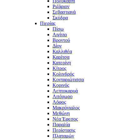
Πολυκάρπι
Ριζάριον
Σεβαστιανά
Σκύδρα
Πιερίας
Πίσω
Αιγίνιο
Βροντού
Δίον
Καλλιθέα
Καρίτσα
Κατερίνη
Κίτρος
Κολινδρός
Κονταριώτισσα
Κορινός
Λεπτοκαρυά
Λιτόχωρο
Λόφος
Μακρύγιαλος
Μεθώνη
Νέα Έφεσος
Παραλία
Περίστασις
Πλαταμών