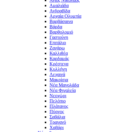
Άγιος Νικόλαος
Αμαλιάδα
Ανδραβίδα
Αρχαία Ολυμπία
Βαρβάσαινα
Βάρδα
Βαρθολομιό
Γαστούνη
Επιτάλιο
Ζαχάρω
Καλλιθέα
Καρδαμάς
Κρέστενα
Κυλλήνη
Λεχαινά
Μακρίσια
Νέα Μανολάδα
Νέα Φιγαλεία
Νεοχώρι
Πελόπιο
Πλάτανος
Πύργος
Σαβάλια
Τραγανό
Χαβάρι