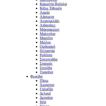
Καμμένα Βούρλα
Κάτω Τιθορέα
Λαμία
Λάρυμνα
Λειανοκλάδι
Λιβανάτες
Μακρακώμη
Μαλεσίνα
Μαρτίνο
Μώλος
Ομβριακή
Πελασγία
Ροδίτσα
Σπερχειάδα
Σταυρός
Στυλίδα
Τραγάνα
Φωκίδα
Πίσω
Άμφισσα
Γαλαξίδι
Δελφοί
Δεσφίνα
Ιτέα