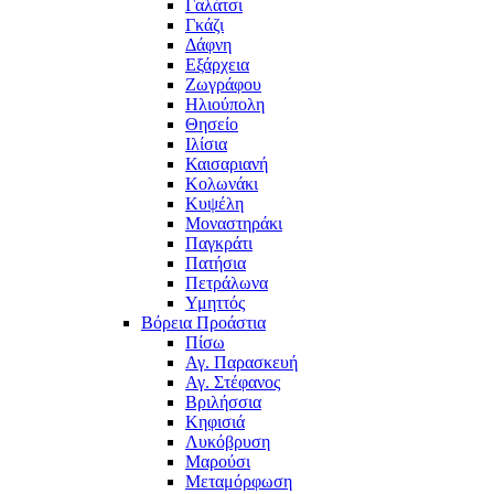
Γαλάτσι
Γκάζι
Δάφνη
Εξάρχεια
Ζωγράφου
Ηλιούπολη
Θησείο
Ιλίσια
Καισαριανή
Κολωνάκι
Κυψέλη
Μοναστηράκι
Παγκράτι
Πατήσια
Πετράλωνα
Υμηττός
Βόρεια Προάστια
Πίσω
Αγ. Παρασκευή
Αγ. Στέφανος
Βριλήσσια
Κηφισιά
Λυκόβρυση
Μαρούσι
Μεταμόρφωση