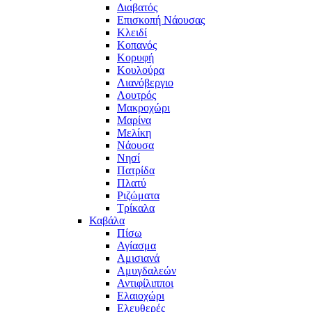
Διαβατός
Επισκοπή Νάουσας
Κλειδί
Κοπανός
Κορυφή
Κουλούρα
Λιανόβεργιο
Λουτρός
Μακροχώρι
Μαρίνα
Μελίκη
Νάουσα
Νησί
Πατρίδα
Πλατύ
Ριζώματα
Τρίκαλα
Καβάλα
Πίσω
Αγίασμα
Αμισιανά
Αμυγδαλεών
Αντιφίλιπποι
Ελαιοχώρι
Ελευθερές