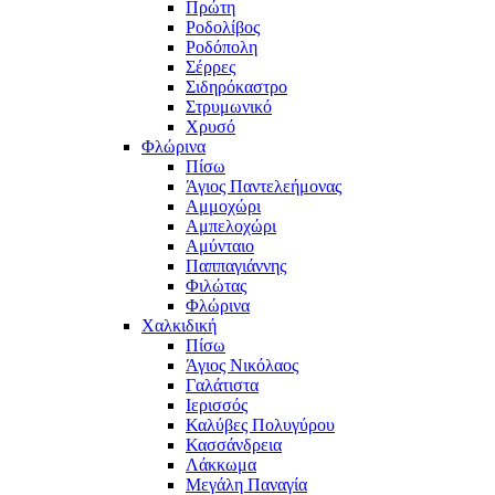
Πρώτη
Ροδολίβος
Ροδόπολη
Σέρρες
Σιδηρόκαστρο
Στρυμωνικό
Χρυσό
Φλώρινα
Πίσω
Άγιος Παντελεήμονας
Αμμοχώρι
Αμπελοχώρι
Αμύνταιο
Παππαγιάννης
Φιλώτας
Φλώρινα
Χαλκιδική
Πίσω
Άγιος Νικόλαος
Γαλάτιστα
Ιερισσός
Καλύβες Πολυγύρου
Κασσάνδρεια
Λάκκωμα
Μεγάλη Παναγία