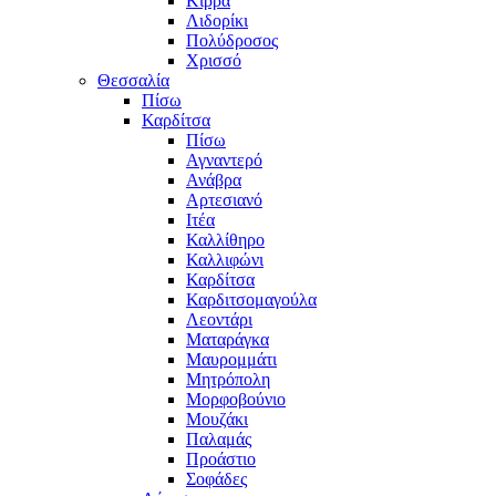
Κίρρα
Λιδορίκι
Πολύδροσος
Χρισσό
Θεσσαλία
Πίσω
Καρδίτσα
Πίσω
Αγναντερό
Ανάβρα
Αρτεσιανό
Ιτέα
Καλλίθηρο
Καλλιφώνι
Καρδίτσα
Καρδιτσομαγούλα
Λεοντάρι
Ματαράγκα
Μαυρομμάτι
Μητρόπολη
Μορφοβούνιο
Μουζάκι
Παλαμάς
Προάστιο
Σοφάδες