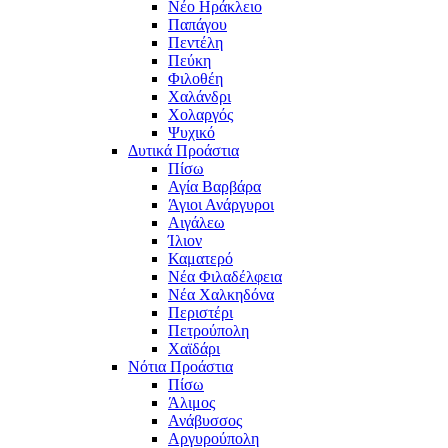
Νέο Ηράκλειο
Παπάγου
Πεντέλη
Πεύκη
Φιλοθέη
Χαλάνδρι
Χολαργός
Ψυχικό
Δυτικά Προάστια
Πίσω
Αγία Βαρβάρα
Άγιοι Ανάργυροι
Αιγάλεω
Ίλιον
Καματερό
Νέα Φιλαδέλφεια
Νέα Χαλκηδόνα
Περιστέρι
Πετρούπολη
Χαϊδάρι
Νότια Προάστια
Πίσω
Άλιμος
Ανάβυσσος
Αργυρούπολη