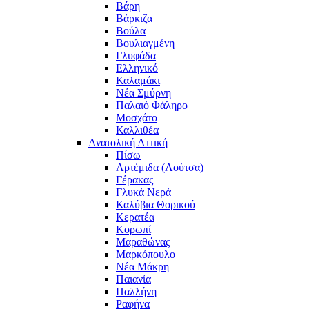
Βάρη
Βάρκιζα
Βούλα
Βουλιαγμένη
Γλυφάδα
Ελληνικό
Καλαμάκι
Νέα Σμύρνη
Παλαιό Φάληρο
Μοσχάτο
Καλλιθέα
Ανατολική Αττική
Πίσω
Αρτέμιδα (Λούτσα)
Γέρακας
Γλυκά Νερά
Καλύβια Θορικού
Κερατέα
Κορωπί
Μαραθώνας
Μαρκόπουλο
Νέα Μάκρη
Παιανία
Παλλήνη
Ραφήνα