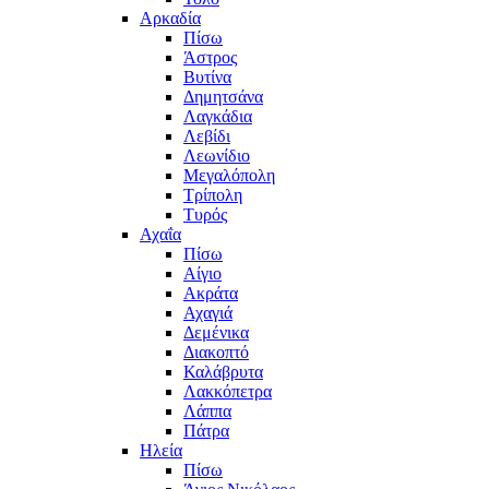
Αρκαδία
Πίσω
Άστρος
Βυτίνα
Δημητσάνα
Λαγκάδια
Λεβίδι
Λεωνίδιο
Μεγαλόπολη
Τρίπολη
Τυρός
Αχαΐα
Πίσω
Αίγιο
Ακράτα
Αχαγιά
Δεμένικα
Διακοπτό
Καλάβρυτα
Λακκόπετρα
Λάππα
Πάτρα
Ηλεία
Πίσω