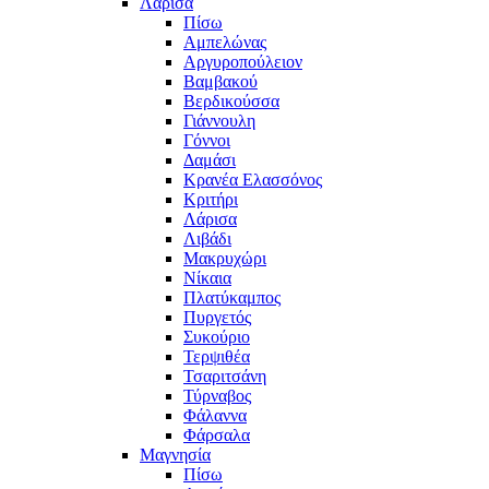
Λάρισα
Πίσω
Αμπελώνας
Αργυροπούλειον
Βαμβακού
Βερδικούσσα
Γιάννουλη
Γόννοι
Δαμάσι
Κρανέα Ελασσόνος
Κριτήρι
Λάρισα
Λιβάδι
Μακρυχώρι
Νίκαια
Πλατύκαμπος
Πυργετός
Συκούριο
Τερψιθέα
Τσαριτσάνη
Τύρναβος
Φάλαννα
Φάρσαλα
Μαγνησία
Πίσω