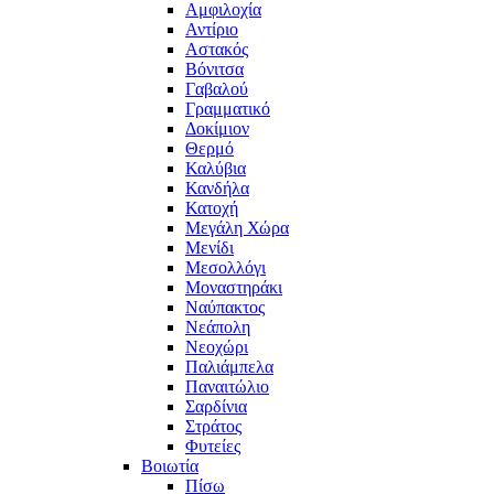
Αμφιλοχία
Αντίριο
Αστακός
Βόνιτσα
Γαβαλού
Γραμματικό
Δοκίμιον
Θερμό
Καλύβια
Κανδήλα
Κατοχή
Μεγάλη Χώρα
Μενίδι
Μεσολλόγι
Μοναστηράκι
Ναύπακτος
Νεάπολη
Νεοχώρι
Παλιάμπελα
Παναιτώλιο
Σαρδίνια
Στράτος
Φυτείες
Βοιωτία
Πίσω