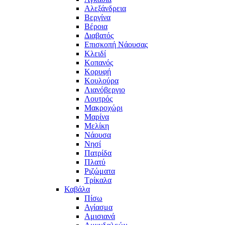
Αλεξάνδρεια
Βεργίνα
Βέροια
Διαβατός
Επισκοπή Νάουσας
Κλειδί
Κοπανός
Κορυφή
Κουλούρα
Λιανόβεργιο
Λουτρός
Μακροχώρι
Μαρίνα
Μελίκη
Νάουσα
Νησί
Πατρίδα
Πλατύ
Ριζώματα
Τρίκαλα
Καβάλα
Πίσω
Αγίασμα
Αμισιανά