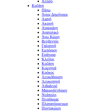
Χέρσο
Κοζάνη
Πίσω
Άγιος Δημήτριος
Αιανή
Ακρινή
Αναρράχη
Ανατολικό
Άνω Κώμη
Βελβεντός
Γαλατινή
Εμπόριον
Εράτυρα
Κλείτος
Κοζάνη
Κομνηνά
Κρόκος
Λευκόβρυση
Λευκοπηγή
Λιβαδερό
Μαυροδένδριον
Νεάπολη
Περδίκκας
Πλατανόρρευμα
Ποντοκώμη