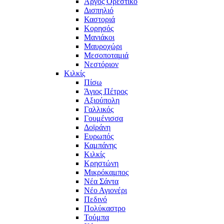
Άργος Ορεστικό
Δισπηλιό
Καστοριά
Κορησός
Μανιάκοι
Μαυροχώρι
Μεσοποταμιά
Νεστόριον
Κιλκίς
Πίσω
Άγιος Πέτρος
Αξιούπολη
Γαλλικός
Γουμένισσα
Δοϊράνη
Ευρωπός
Καμπάνης
Κιλκίς
Κρηστώνη
Μικρόκαμπος
Νέα Σάντα
Νέο Αγιονέρι
Πεδινό
Πολύκαστρο
Τούμπα