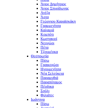
Άγιος Δημήτριος
Άγιος Σπυρίδωνας
Ανέζα
Άρτα
Γεώργιου Καραϊσκάκη
Γραμμενίτσα
Καλαμιά
Κομπότι
Κωστακιοί
Νεοχώρι
Πέτα
Τζουμέρκα
Θεσπρωτία
Πίσω
Γραικοχώρι
Ηγουμενίτσα
Νέα Σελεύκεια
Παραμυθιά
Παραπόταμος
Πέρδικα
Σούλι
Φιλιάτες
Ιωάννινα
Πίσω