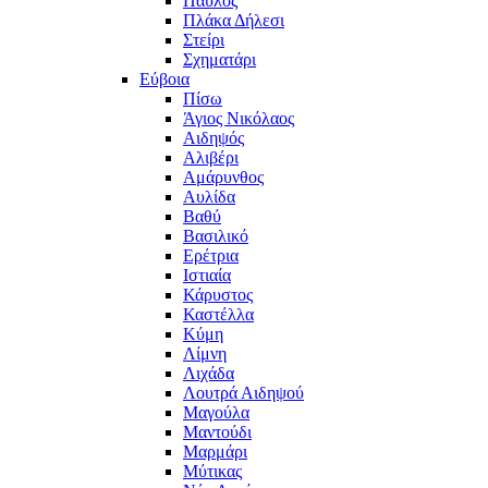
Παύλος
Πλάκα Δήλεσι
Στείρι
Σχηματάρι
Εύβοια
Πίσω
Άγιος Νικόλαος
Αιδηψός
Αλιβέρι
Αμάρυνθος
Αυλίδα
Βαθύ
Βασιλικό
Ερέτρια
Ιστιαία
Κάρυστος
Καστέλλα
Κύμη
Λίμνη
Λιχάδα
Λουτρά Αιδηψού
Μαγούλα
Μαντούδι
Μαρμάρι
Μύτικας