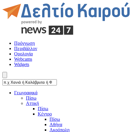
Πρόγνωση
Περιβάλλον
Ορολογία
Webcams
Widgets
Γεωγραφικά
Πίσω
Αττική
Πίσω
Κέντρο
Πίσω
Αθήνα
Ακρόπολη