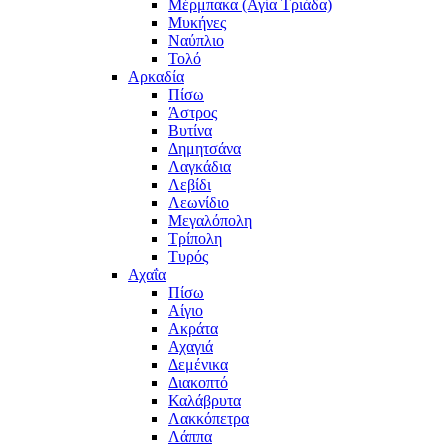
Μέρμπακα (Αγία Τριάδα)
Μυκήνες
Ναύπλιο
Τολό
Αρκαδία
Πίσω
Άστρος
Βυτίνα
Δημητσάνα
Λαγκάδια
Λεβίδι
Λεωνίδιο
Μεγαλόπολη
Τρίπολη
Τυρός
Αχαΐα
Πίσω
Αίγιο
Ακράτα
Αχαγιά
Δεμένικα
Διακοπτό
Καλάβρυτα
Λακκόπετρα
Λάππα