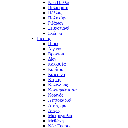
Νέα Πέλλα
Παλαίφυτο
Πέλλας
Πολυκάρπι
Ριζάριον
Σεβαστιανά
Σκύδρα
Πιερίας
Πίσω
Αιγίνιο
Βροντού
Δίον
Καλλιθέα
Καρίτσα
Κατερίνη
Κίτρος
Κολινδρός
Κονταριώτισσα
Κορινός
Λεπτοκαρυά
Λιτόχωρο
Λόφος
Μακρύγιαλος
Μεθώνη
Νέα Έφεσος