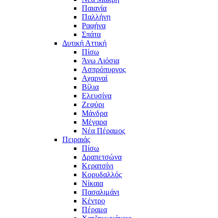
Παιανία
Παλλήνη
Ραφήνα
Σπάτα
Δυτική Αττική
Πίσω
Άνω Λιόσια
Ασπρόπυργος
Αχαρναί
Βίλια
Ελευσίνα
Ζεφύρι
Μάνδρα
Μέγαρα
Νέα Πέραμος
Πειραιάς
Πίσω
Δραπετσώνα
Κερατσίνι
Κορυδαλλός
Νίκαια
Πασαλιμάνι
Κέντρο
Πέραμα