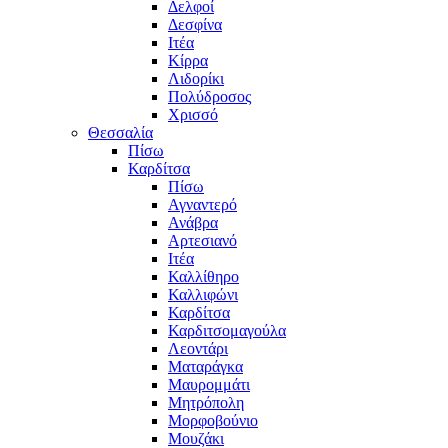
Δελφοί
Δεσφίνα
Ιτέα
Κίρρα
Λιδορίκι
Πολύδροσος
Χρισσό
Θεσσαλία
Πίσω
Καρδίτσα
Πίσω
Αγναντερό
Ανάβρα
Αρτεσιανό
Ιτέα
Καλλίθηρο
Καλλιφώνι
Καρδίτσα
Καρδιτσομαγούλα
Λεοντάρι
Ματαράγκα
Μαυρομμάτι
Μητρόπολη
Μορφοβούνιο
Μουζάκι