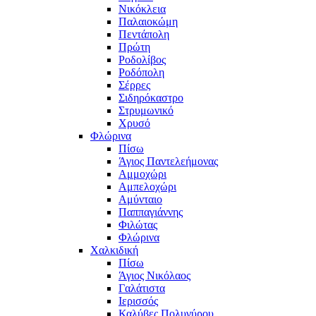
Νικόκλεια
Παλαιοκώμη
Πεντάπολη
Πρώτη
Ροδολίβος
Ροδόπολη
Σέρρες
Σιδηρόκαστρο
Στρυμωνικό
Χρυσό
Φλώρινα
Πίσω
Άγιος Παντελεήμονας
Αμμοχώρι
Αμπελοχώρι
Αμύνταιο
Παππαγιάννης
Φιλώτας
Φλώρινα
Χαλκιδική
Πίσω
Άγιος Νικόλαος
Γαλάτιστα
Ιερισσός
Καλύβες Πολυγύρου