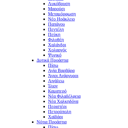
Λυκόβρυση
Μαρούσι
Μεταμόρφωση
Νέο Ηράκλειο
Παπάγου
Πεντέλη
Πεύκη
Φιλοθέη
Χαλάνδρι
Χολαργός
Ψυχικό
Δυτικά Προάστια
Πίσω
Αγία Βαρβάρα
Άγιοι Ανάργυροι
Αιγάλεω
Ίλιον
Καματερό
Νέα Φιλαδέλφεια
Νέα Χαλκηδόνα
Περιστέρι
Πετρούπολη
Χαϊδάρι
Νότια Προάστια
Πίσω