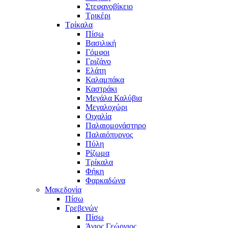
Στεφανοβίκειο
Τρικέρι
Τρίκαλα
Πίσω
Βασιλική
Γόμφοι
Γριζάνο
Ελάτη
Καλαμπάκα
Καστράκι
Μεγάλα Καλύβια
Μεγαλοχώρι
Οιχαλία
Παλαιομονάστηρο
Παλαιόπυργος
Πύλη
Ρίζωμα
Τρίκαλα
Φήκη
Φαρκαδώνα
Μακεδονία
Πίσω
Γρεβενών
Πίσω
Άγιος Γεώργιος