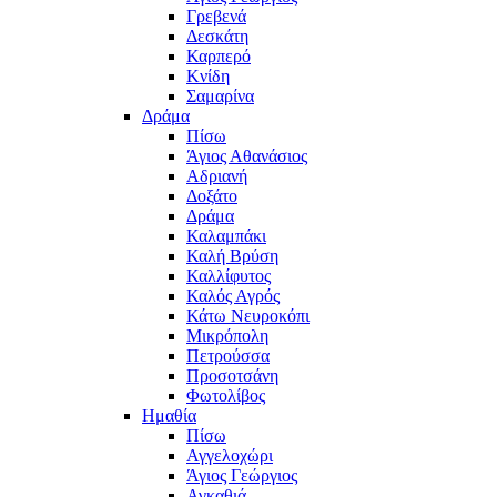
Γρεβενά
Δεσκάτη
Καρπερό
Κνίδη
Σαμαρίνα
Δράμα
Πίσω
Άγιος Αθανάσιος
Αδριανή
Δοξάτο
Δράμα
Καλαμπάκι
Καλή Βρύση
Καλλίφυτος
Καλός Αγρός
Κάτω Νευροκόπι
Μικρόπολη
Πετρούσσα
Προσοτσάνη
Φωτολίβος
Ημαθία
Πίσω
Αγγελοχώρι
Άγιος Γεώργιος
Αγκαθιά