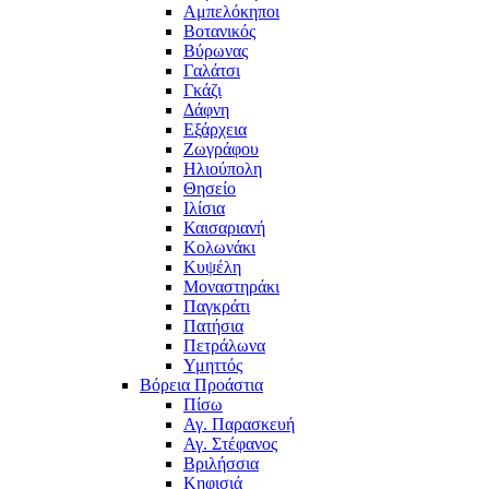
Αμπελόκηποι
Βοτανικός
Βύρωνας
Γαλάτσι
Γκάζι
Δάφνη
Εξάρχεια
Ζωγράφου
Ηλιούπολη
Θησείο
Ιλίσια
Καισαριανή
Κολωνάκι
Κυψέλη
Μοναστηράκι
Παγκράτι
Πατήσια
Πετράλωνα
Υμηττός
Βόρεια Προάστια
Πίσω
Αγ. Παρασκευή
Αγ. Στέφανος
Βριλήσσια
Κηφισιά