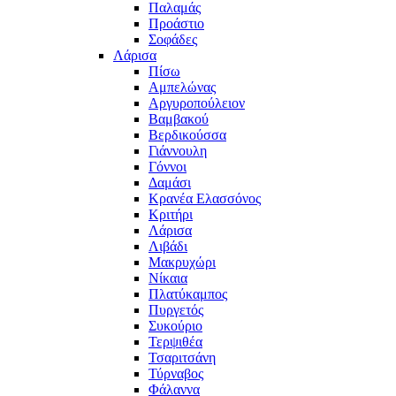
Παλαμάς
Προάστιο
Σοφάδες
Λάρισα
Πίσω
Αμπελώνας
Αργυροπούλειον
Βαμβακού
Βερδικούσσα
Γιάννουλη
Γόννοι
Δαμάσι
Κρανέα Ελασσόνος
Κριτήρι
Λάρισα
Λιβάδι
Μακρυχώρι
Νίκαια
Πλατύκαμπος
Πυργετός
Συκούριο
Τερψιθέα
Τσαριτσάνη
Τύρναβος
Φάλαννα