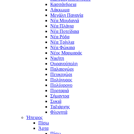
Κασσάνδρεια
Λάκκωμα
Μεγάλη Παναγία
Νέα Μουδανιά
Νέα Πλάγια
Νέα Ποτείδαια
Νέα Ρόδα
Νέα Τρίγλια
Νέα Φώκαια
Νέος Μαρμαράς
Νικήτη
Ουρανούπολη
Παλαιοχώρι
Πευκοχώρι
Πολύγυρος
Πολύχρονο
Πορταριά
Σήμαντρα
Συκιά
Ταξιάρχης
Φλογητά
Ήπειρος
Πίσω
Άρτα
Πίσω