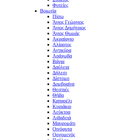
Φυτείες
Βοιωτία
Πίσω
Άγιος Γεώργιος
Άγιος Δημήτριος
Άγιος Θωμάς
Ακραίφνιο
Αλίαρτος
Αντικύρα
Αράχωβα
Βάγια
Δαύλεια
Δήλεσι
Δίστομο
Δομβραίνα
Θεσπιές
Θήβα
Καπαρέλι
Κυριάκιο
Λεύκτρα
Λιβαδειά
Μαυρομάτι
Οινόφυτα
Ορχομενός