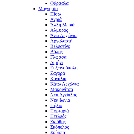
Φάρσαλα
Μαγνησία
Πίσω
Αγριά
Άλλη Μεριά
Αλμυρός
Άνω Λεχώνια
Αργαλαστή
Βελεστίνο
Βόλος
Γλώσσα
Διμήνι
Ευξεινούπολη
Ζαγορά
Κανάλια
Κάτω Λεχώνια
Μακρινίτσα
Νέα Αγχίαλος
Νέα Ιωνία
Πήλιο
Πορταριά
Πτελεός
Σκιάθος
Σκόπελος
Σούρπη