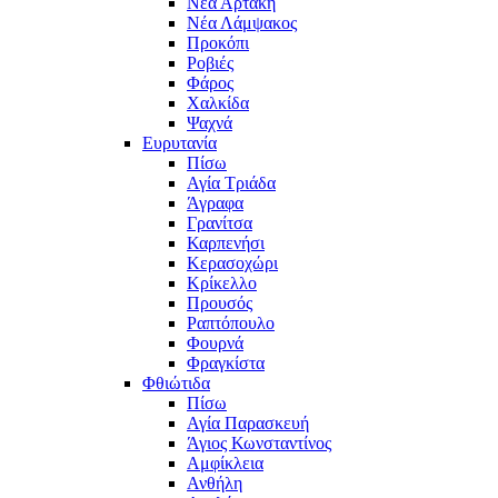
Νέα Αρτάκη
Νέα Λάμψακος
Προκόπι
Ροβιές
Φάρος
Χαλκίδα
Ψαχνά
Ευρυτανία
Πίσω
Αγία Τριάδα
Άγραφα
Γρανίτσα
Καρπενήσι
Κερασοχώρι
Κρίκελλο
Προυσός
Ραπτόπουλο
Φουρνά
Φραγκίστα
Φθιώτιδα
Πίσω
Αγία Παρασκευή
Άγιος Κωνσταντίνος
Αμφίκλεια
Ανθήλη