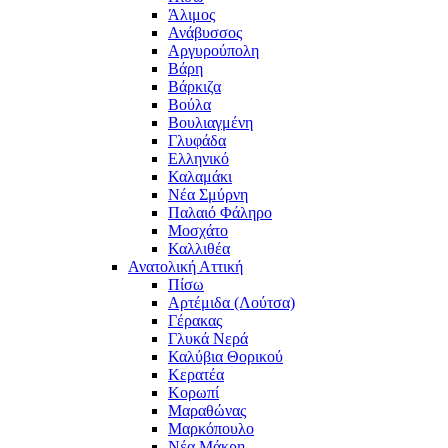
Άλιμος
Ανάβυσσος
Αργυρούπολη
Βάρη
Βάρκιζα
Βούλα
Βουλιαγμένη
Γλυφάδα
Ελληνικό
Καλαμάκι
Νέα Σμύρνη
Παλαιό Φάληρο
Μοσχάτο
Καλλιθέα
Ανατολική Αττική
Πίσω
Αρτέμιδα (Λούτσα)
Γέρακας
Γλυκά Νερά
Καλύβια Θορικού
Κερατέα
Κορωπί
Μαραθώνας
Μαρκόπουλο
Νέα Μάκρη