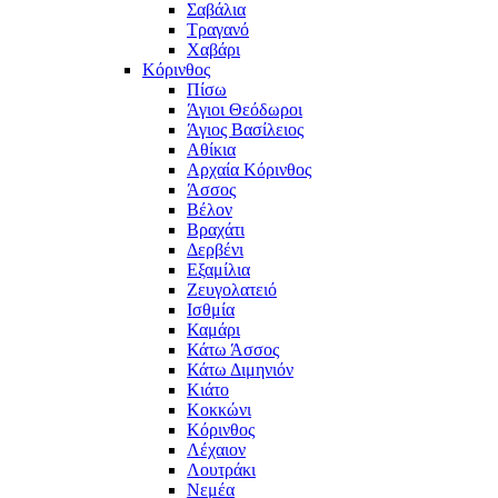
Σαβάλια
Τραγανό
Χαβάρι
Κόρινθος
Πίσω
Άγιοι Θεόδωροι
Άγιος Βασίλειος
Αθίκια
Αρχαία Κόρινθος
Άσσος
Βέλον
Βραχάτι
Δερβένι
Εξαμίλια
Ζευγολατειό
Ισθμία
Καμάρι
Κάτω Άσσος
Κάτω Διμηνιόν
Κιάτο
Κοκκώνι
Κόρινθος
Λέχαιον
Λουτράκι
Νεμέα