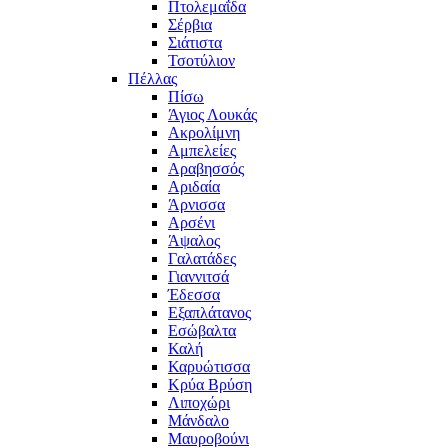
Πτολεμαΐδα
Σέρβια
Σιάτιστα
Τσοτύλιον
Πέλλας
Πίσω
Άγιος Λουκάς
Ακρολίμνη
Αμπελείες
Αραβησσός
Αριδαία
Άρνισσα
Αρσένι
Άψαλος
Γαλατάδες
Γιαννιτσά
Έδεσσα
Εξαπλάτανος
Εσώβαλτα
Καλή
Καρυώτισσα
Κρύα Βρύση
Λιποχώρι
Μάνδαλο
Μαυροβούνι