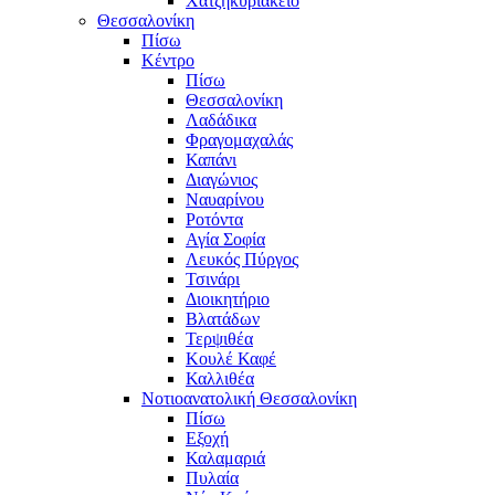
Χατζηκυριάκειο
Θεσσαλονίκη
Πίσω
Κέντρο
Πίσω
Θεσσαλονίκη
Λαδάδικα
Φραγομαχαλάς
Καπάνι
Διαγώνιος
Ναυαρίνου
Ροτόντα
Αγία Σοφία
Λευκός Πύργος
Τσινάρι
Διοικητήριο
Βλατάδων
Τερψιθέα
Κουλέ Καφέ
Καλλιθέα
Νοτιοανατολική Θεσσαλονίκη
Πίσω
Εξοχή
Καλαμαριά
Πυλαία