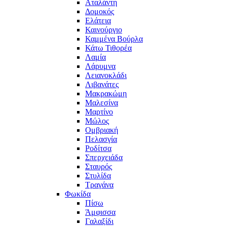
Αταλάντη
Δομοκός
Ελάτεια
Καινούργιο
Καμμένα Βούρλα
Κάτω Τιθορέα
Λαμία
Λάρυμνα
Λειανοκλάδι
Λιβανάτες
Μακρακώμη
Μαλεσίνα
Μαρτίνο
Μώλος
Ομβριακή
Πελασγία
Ροδίτσα
Σπερχειάδα
Σταυρός
Στυλίδα
Τραγάνα
Φωκίδα
Πίσω
Άμφισσα
Γαλαξίδι