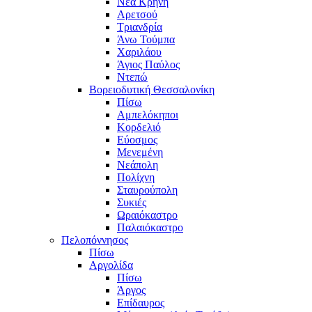
Νέα Κρήνη
Αρετσού
Τριανδρία
Άνω Τούμπα
Χαριλάου
Άγιος Παύλος
Ντεπώ
Βορειοδυτική Θεσσαλονίκη
Πίσω
Αμπελόκηποι
Κορδελιό
Εύοσμος
Μενεμένη
Νεάπολη
Πολίχνη
Σταυρούπολη
Συκιές
Ωραιόκαστρο
Παλαιόκαστρο
Πελοπόννησος
Πίσω
Αργολίδα
Πίσω
Άργος
Επίδαυρος