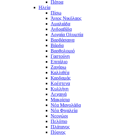
Πάτρα
Ηλεία
Πίσω
Άγιος Νικόλαος
Αμαλιάδα
Ανδραβίδα
Αρχαία Ολυμπία
Βαρβάσαινα
Βάρδα
Βαρθολομιό
Γαστούνη
Επιτάλιο
Ζαχάρω
Καλλιθέα
Καρδαμάς
Κρέστενα
Κυλλήνη
Λεχαινά
Μακρίσια
Νέα Μανολάδα
Νέα Φιγαλεία
Νεοχώρι
Πελόπιο
Πλάτανος
Πύργος