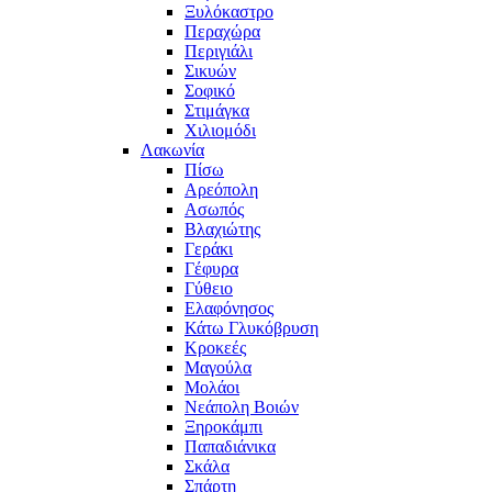
Ξυλόκαστρο
Περαχώρα
Περιγιάλι
Σικυών
Σοφικό
Στιμάγκα
Χιλιομόδι
Λακωνία
Πίσω
Αρεόπολη
Ασωπός
Βλαχιώτης
Γεράκι
Γέφυρα
Γύθειο
Ελαφόνησος
Κάτω Γλυκόβρυση
Κροκεές
Μαγούλα
Μολάοι
Νεάπολη Βοιών
Ξηροκάμπι
Παπαδιάνικα
Σκάλα
Σπάρτη