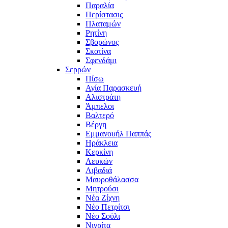
Παραλία
Περίστασις
Πλαταμών
Ρητίνη
Σβορώνος
Σκοτίνα
Σφενδάμι
Σερρών
Πίσω
Αγία Παρασκευή
Αλιστράτη
Άμπελοι
Βαλτερό
Βέργη
Εμμανουήλ Παππάς
Ηράκλεια
Κερκίνη
Λευκών
Λιβαδιά
Μαυροθάλασσα
Μητρούσι
Νέα Ζίχνη
Νέο Πετρίτσι
Νέο Σούλι
Νιγρίτα