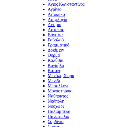
Άγιος Κωνσταντίνος
Αγρίνιο
Αιτωλικό
Αμφιλοχία
Αντίριο
Αστακός
Βόνιτσα
Γαβαλού
Γραμματικό
Δοκίμιον
Θερμό
Καλύβια
Κανδήλα
Κατοχή
Μεγάλη Χώρα
Μενίδι
Μεσολλόγι
Μοναστηράκι
Ναύπακτος
Νεάπολη
Νεοχώρι
Παλιάμπελα
Παναιτώλιο
Σαρδίνια
Στράτος