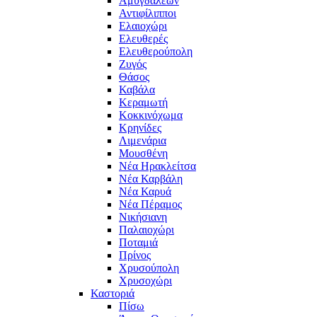
Αμυγδαλεών
Αντιφίλιπποι
Ελαιοχώρι
Ελευθερές
Ελευθερούπολη
Ζυγός
Θάσος
Καβάλα
Κεραμωτή
Κοκκινόχωμα
Κρηνίδες
Λιμενάρια
Μουσθένη
Νέα Ηρακλείτσα
Νέα Καρβάλη
Νέα Καρυά
Νέα Πέραμος
Νικήσιανη
Παλαιοχώρι
Ποταμιά
Πρίνος
Χρυσούπολη
Χρυσοχώρι
Καστοριά
Πίσω