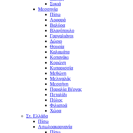
Συκιά
Μεσσηνία
Πίσω
Αρφαρά
Βαλύρα
Βλαχόπουλο
Γαργαλιάνοι
Δώριο
Θουρία
Καλαμάτα
Κοπανάκι
Κορώνη
Κυπαρισσία
Μεθώνη
Μελιγαλάς
Μεσσήνη
Παραλία Βέργας
Πεταλίδι
Πύλος
Φιλιατρά
Χώρα
Στ. Ελλάδα
Πίσω
Αιτωλοακαρνανία
Πίσω