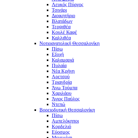
Λευκός Πύργος
Τσινάρι
Διοικητήριο
Βλατάδων
Τερψιθέα
Κουλέ Καφέ
Καλλιθέα
Νοτιοανατολική Θεσσαλονίκη
Πίσω
Εξοχή
Καλαμαριά
Πυλαία
Νέα Κρήνη
Αρετσού
Τριανδρία
Άνω Τούμπα
Χαριλάου
Άγιος Παύλος
Ντεπώ
Βορειοδυτική Θεσσαλονίκη
Πίσω
Αμπελόκηποι
Κορδελιό
Εύοσμος
Μενεμένη