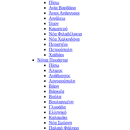
Πίσω
Αγία Βαρβάρα
Άγιοι Ανάργυροι
Αιγάλεω
Ίλιον
Καματερό
Νέα Φιλαδέλφεια
Νέα Χαλκηδόνα
Περιστέρι
Πετρούπολη
Χαϊδάρι
Νότια Προάστια
Πίσω
Άλιμος
Ανάβυσσος
Αργυρούπολη
Βάρη
Βάρκιζα
Βούλα
Βουλιαγμένη
Γλυφάδα
Ελληνικό
Καλαμάκι
Νέα Σμύρνη
Παλαιό Φάληρο