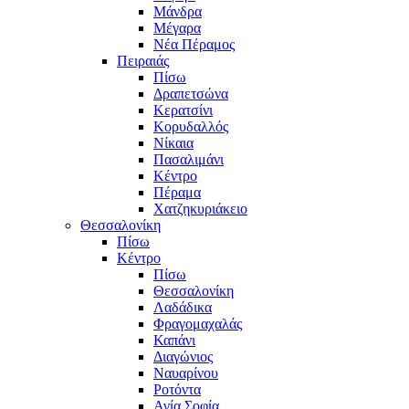
Μάνδρα
Μέγαρα
Νέα Πέραμος
Πειραιάς
Πίσω
Δραπετσώνα
Κερατσίνι
Κορυδαλλός
Νίκαια
Πασαλιμάνι
Κέντρο
Πέραμα
Χατζηκυριάκειο
Θεσσαλονίκη
Πίσω
Κέντρο
Πίσω
Θεσσαλονίκη
Λαδάδικα
Φραγομαχαλάς
Καπάνι
Διαγώνιος
Ναυαρίνου
Ροτόντα
Αγία Σοφία