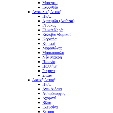
Μοσχάτο
Καλλιθέα
Ανατολική Αττική
Πίσω
Αρτέμιδα (Λούτσα)
Γέρακας
Γλυκά Νερά
Καλύβια Θορικού
Κερατέα
Κορωπί
Μαραθώνας
Μαρκόπουλο
Νέα Μάκρη
Παιανία
Παλλήνη
Ραφήνα
Σπάτα
Δυτική Αττική
Πίσω
Άνω Λιόσια
Ασπρόπυργος
Αχαρναί
Βίλια
Ελευσίνα
Ζεφύρι