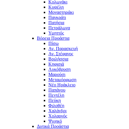
Κολωνάκι
Κυψέλη
Μοναστηράκι
Παγκράτι
Πατήσια
Πετράλωνα
Υμηττός
Βόρεια Προάστια
Πίσω
Αγ. Παρασκευή
Αγ. Στέφανος
Βριλήσσια
Κηφισιά
Λυκόβρυση
Μαρούσι
Μεταμόρφωση
Νέο Ηράκλειο
Παπάγου
Πεντέλη
Πεύκη
Φιλοθέη
Χαλάνδρι
Χολαργός
Ψυχικό
Δυτικά Προάστια