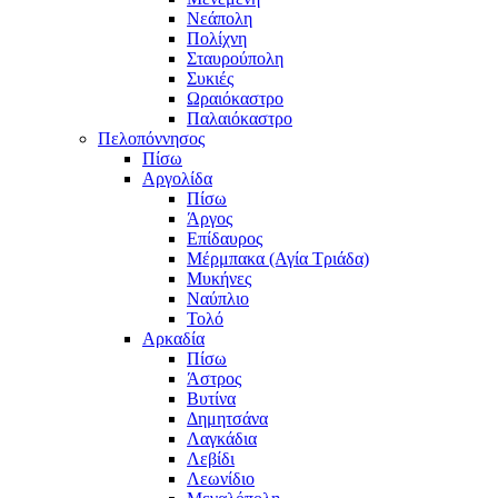
Νεάπολη
Πολίχνη
Σταυρούπολη
Συκιές
Ωραιόκαστρο
Παλαιόκαστρο
Πελοπόννησος
Πίσω
Αργολίδα
Πίσω
Άργος
Επίδαυρος
Μέρμπακα (Αγία Τριάδα)
Μυκήνες
Ναύπλιο
Τολό
Αρκαδία
Πίσω
Άστρος
Βυτίνα
Δημητσάνα
Λαγκάδια
Λεβίδι
Λεωνίδιο