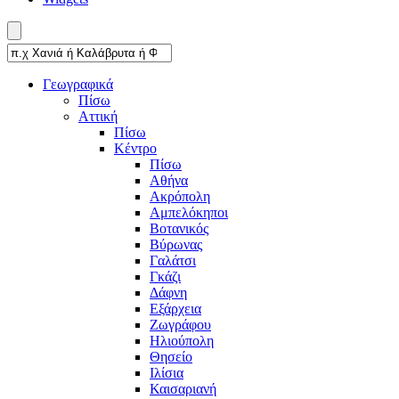
Γεωγραφικά
Πίσω
Αττική
Πίσω
Κέντρο
Πίσω
Αθήνα
Ακρόπολη
Αμπελόκηποι
Βοτανικός
Βύρωνας
Γαλάτσι
Γκάζι
Δάφνη
Εξάρχεια
Ζωγράφου
Ηλιούπολη
Θησείο
Ιλίσια
Καισαριανή