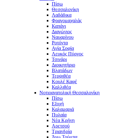
Πίσω
Θεσσαλονίκη
Λαδάδικα
Φραγομαχαλάς
Καπάνι
Διαγώνιος
Ναυαρίνου
Ροτόντα
Αγία Σοφία
Λευκός Πύργος
Τσινάρι
Διοικητήριο
Βλατάδων
Τερψιθέα
Κουλέ Καφέ
Καλλιθέα
Νοτιοανατολική Θεσσαλονίκη
Πίσω
Εξοχή
Καλαμαριά
Πυλαία
Νέα Κρήνη
Αρετσού
Τριανδρία
Άνω Τούμπα