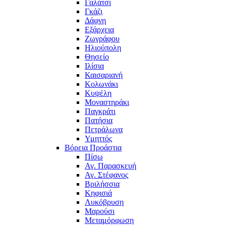
Γαλάτσι
Γκάζι
Δάφνη
Εξάρχεια
Ζωγράφου
Ηλιούπολη
Θησείο
Ιλίσια
Καισαριανή
Κολωνάκι
Κυψέλη
Μοναστηράκι
Παγκράτι
Πατήσια
Πετράλωνα
Υμηττός
Βόρεια Προάστια
Πίσω
Αγ. Παρασκευή
Αγ. Στέφανος
Βριλήσσια
Κηφισιά
Λυκόβρυση
Μαρούσι
Μεταμόρφωση