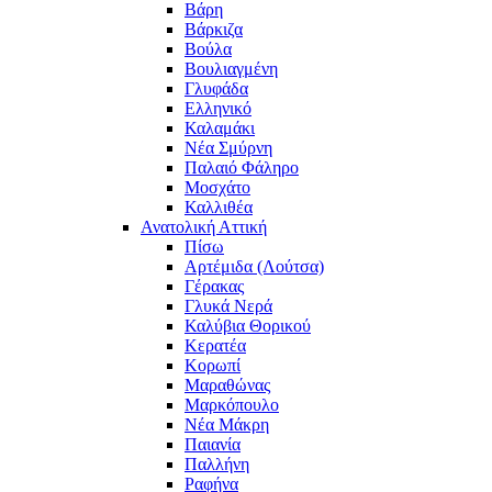
Βάρη
Βάρκιζα
Βούλα
Βουλιαγμένη
Γλυφάδα
Ελληνικό
Καλαμάκι
Νέα Σμύρνη
Παλαιό Φάληρο
Μοσχάτο
Καλλιθέα
Ανατολική Αττική
Πίσω
Αρτέμιδα (Λούτσα)
Γέρακας
Γλυκά Νερά
Καλύβια Θορικού
Κερατέα
Κορωπί
Μαραθώνας
Μαρκόπουλο
Νέα Μάκρη
Παιανία
Παλλήνη
Ραφήνα