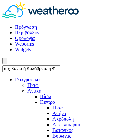
Πρόγνωση
Περιβάλλον
Ορολογία
Webcams
Widgets
Γεωγραφικά
Πίσω
Αττική
Πίσω
Κέντρο
Πίσω
Αθήνα
Ακρόπολη
Αμπελόκηποι
Βοτανικός
Βύρωνας