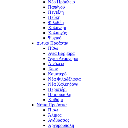
Νέο Ηράκλειο
Παπάγου
Πεντέλη
Πεύκη
Φιλοθέη
Χαλάνδρι
Χολαργός
Ψυχικό
Δυτικά Προάστια
Πίσω
Αγία Βαρβάρα
Άγιοι Ανάργυροι
Αιγάλεω
Ίλιον
Καματερό
Νέα Φιλαδέλφεια
Νέα Χαλκηδόνα
Περιστέρι
Πετρούπολη
Χαϊδάρι
Νότια Προάστια
Πίσω
Άλιμος
Ανάβυσσος
Αργυρούπολη