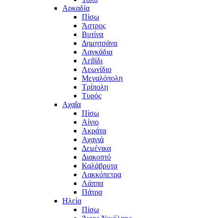
Αρκαδία
Πίσω
Άστρος
Βυτίνα
Δημητσάνα
Λαγκάδια
Λεβίδι
Λεωνίδιο
Μεγαλόπολη
Τρίπολη
Τυρός
Αχαΐα
Πίσω
Αίγιο
Ακράτα
Αχαγιά
Δεμένικα
Διακοπτό
Καλάβρυτα
Λακκόπετρα
Λάππα
Πάτρα
Ηλεία
Πίσω