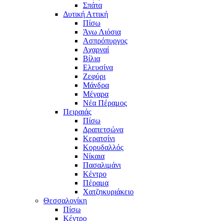
Σπάτα
Δυτική Αττική
Πίσω
Άνω Λιόσια
Ασπρόπυργος
Αχαρναί
Βίλια
Ελευσίνα
Ζεφύρι
Μάνδρα
Μέγαρα
Νέα Πέραμος
Πειραιάς
Πίσω
Δραπετσώνα
Κερατσίνι
Κορυδαλλός
Νίκαια
Πασαλιμάνι
Κέντρο
Πέραμα
Χατζηκυριάκειο
Θεσσαλονίκη
Πίσω
Κέντρο