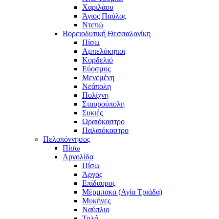
Χαριλάου
Άγιος Παύλος
Ντεπώ
Βορειοδυτική Θεσσαλονίκη
Πίσω
Αμπελόκηποι
Κορδελιό
Εύοσμος
Μενεμένη
Νεάπολη
Πολίχνη
Σταυρούπολη
Συκιές
Ωραιόκαστρο
Παλαιόκαστρο
Πελοπόννησος
Πίσω
Αργολίδα
Πίσω
Άργος
Επίδαυρος
Μέρμπακα (Αγία Τριάδα)
Μυκήνες
Ναύπλιο
Τολό