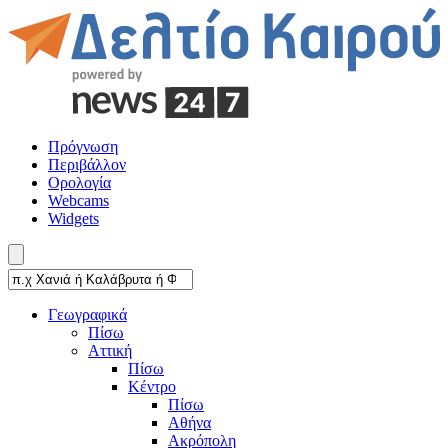
Πρόγνωση
Περιβάλλον
Ορολογία
Webcams
Widgets
Γεωγραφικά
Πίσω
Αττική
Πίσω
Κέντρο
Πίσω
Αθήνα
Ακρόπολη