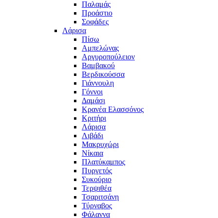
Παλαμάς
Προάστιο
Σοφάδες
Λάρισα
Πίσω
Αμπελώνας
Αργυροπούλειον
Βαμβακού
Βερδικούσσα
Γιάννουλη
Γόννοι
Δαμάσι
Κρανέα Ελασσόνος
Κριτήρι
Λάρισα
Λιβάδι
Μακρυχώρι
Νίκαια
Πλατύκαμπος
Πυργετός
Συκούριο
Τερψιθέα
Τσαριτσάνη
Τύρναβος
Φάλαννα