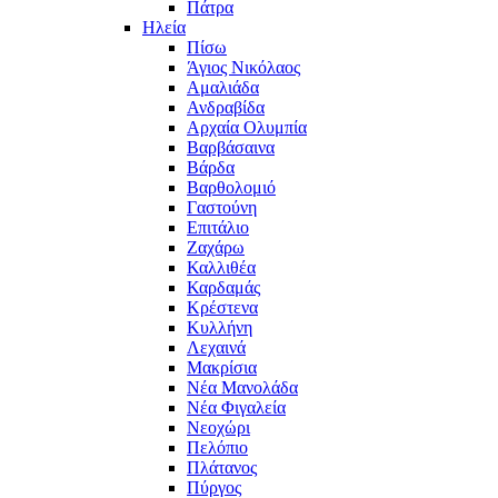
Πάτρα
Ηλεία
Πίσω
Άγιος Νικόλαος
Αμαλιάδα
Ανδραβίδα
Αρχαία Ολυμπία
Βαρβάσαινα
Βάρδα
Βαρθολομιό
Γαστούνη
Επιτάλιο
Ζαχάρω
Καλλιθέα
Καρδαμάς
Κρέστενα
Κυλλήνη
Λεχαινά
Μακρίσια
Νέα Μανολάδα
Νέα Φιγαλεία
Νεοχώρι
Πελόπιο
Πλάτανος
Πύργος