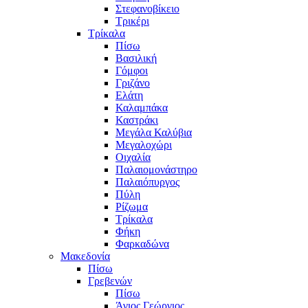
Στεφανοβίκειο
Τρικέρι
Τρίκαλα
Πίσω
Βασιλική
Γόμφοι
Γριζάνο
Ελάτη
Καλαμπάκα
Καστράκι
Μεγάλα Καλύβια
Μεγαλοχώρι
Οιχαλία
Παλαιομονάστηρο
Παλαιόπυργος
Πύλη
Ρίζωμα
Τρίκαλα
Φήκη
Φαρκαδώνα
Μακεδονία
Πίσω
Γρεβενών
Πίσω
Άγιος Γεώργιος