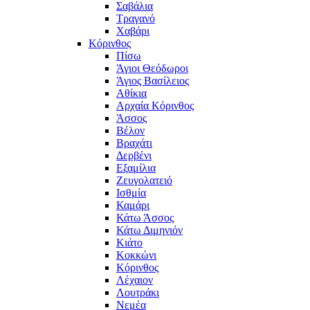
Σαβάλια
Τραγανό
Χαβάρι
Κόρινθος
Πίσω
Άγιοι Θεόδωροι
Άγιος Βασίλειος
Αθίκια
Αρχαία Κόρινθος
Άσσος
Βέλον
Βραχάτι
Δερβένι
Εξαμίλια
Ζευγολατειό
Ισθμία
Καμάρι
Κάτω Άσσος
Κάτω Διμηνιόν
Κιάτο
Κοκκώνι
Κόρινθος
Λέχαιον
Λουτράκι
Νεμέα