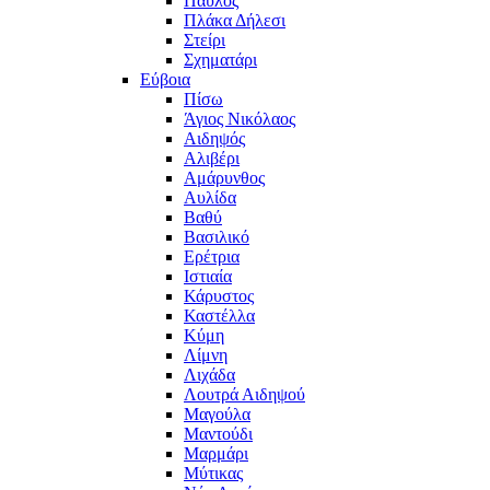
Παύλος
Πλάκα Δήλεσι
Στείρι
Σχηματάρι
Εύβοια
Πίσω
Άγιος Νικόλαος
Αιδηψός
Αλιβέρι
Αμάρυνθος
Αυλίδα
Βαθύ
Βασιλικό
Ερέτρια
Ιστιαία
Κάρυστος
Καστέλλα
Κύμη
Λίμνη
Λιχάδα
Λουτρά Αιδηψού
Μαγούλα
Μαντούδι
Μαρμάρι
Μύτικας