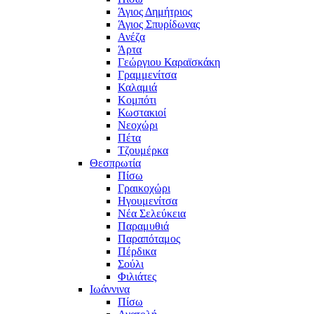
Άγιος Δημήτριος
Άγιος Σπυρίδωνας
Ανέζα
Άρτα
Γεώργιου Καραϊσκάκη
Γραμμενίτσα
Καλαμιά
Κομπότι
Κωστακιοί
Νεοχώρι
Πέτα
Τζουμέρκα
Θεσπρωτία
Πίσω
Γραικοχώρι
Ηγουμενίτσα
Νέα Σελεύκεια
Παραμυθιά
Παραπόταμος
Πέρδικα
Σούλι
Φιλιάτες
Ιωάννινα
Πίσω