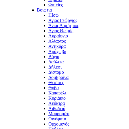
Φυτείες
Βοιωτία
Πίσω
Άγιος Γεώργιος
Άγιος Δημήτριος
Άγιος Θωμάς
Ακραίφνιο
Αλίαρτος
Αντικύρα
Αράχωβα
Βάγια
Δαύλεια
Δήλεσι
Δίστομο
Δομβραίνα
Θεσπιές
Θήβα
Καπαρέλι
Κυριάκιο
Λεύκτρα
Λιβαδειά
Μαυρομάτι
Οινόφυτα
Ορχομενός