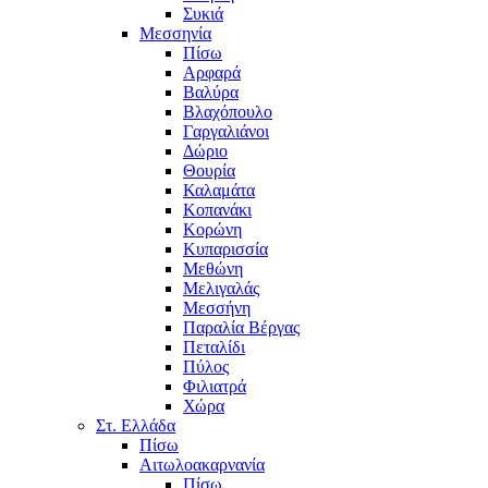
Συκιά
Μεσσηνία
Πίσω
Αρφαρά
Βαλύρα
Βλαχόπουλο
Γαργαλιάνοι
Δώριο
Θουρία
Καλαμάτα
Κοπανάκι
Κορώνη
Κυπαρισσία
Μεθώνη
Μελιγαλάς
Μεσσήνη
Παραλία Βέργας
Πεταλίδι
Πύλος
Φιλιατρά
Χώρα
Στ. Ελλάδα
Πίσω
Αιτωλοακαρνανία
Πίσω