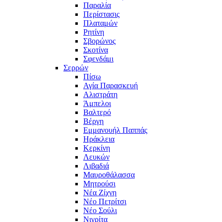
Παραλία
Περίστασις
Πλαταμών
Ρητίνη
Σβορώνος
Σκοτίνα
Σφενδάμι
Σερρών
Πίσω
Αγία Παρασκευή
Αλιστράτη
Άμπελοι
Βαλτερό
Βέργη
Εμμανουήλ Παππάς
Ηράκλεια
Κερκίνη
Λευκών
Λιβαδιά
Μαυροθάλασσα
Μητρούσι
Νέα Ζίχνη
Νέο Πετρίτσι
Νέο Σούλι
Νιγρίτα