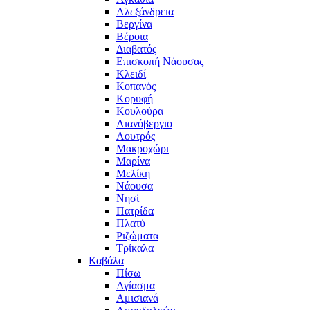
Αλεξάνδρεια
Βεργίνα
Βέροια
Διαβατός
Επισκοπή Νάουσας
Κλειδί
Κοπανός
Κορυφή
Κουλούρα
Λιανόβεργιο
Λουτρός
Μακροχώρι
Μαρίνα
Μελίκη
Νάουσα
Νησί
Πατρίδα
Πλατύ
Ριζώματα
Τρίκαλα
Καβάλα
Πίσω
Αγίασμα
Αμισιανά