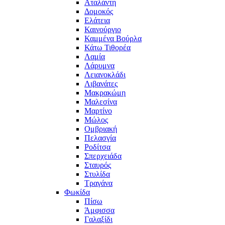
Αταλάντη
Δομοκός
Ελάτεια
Καινούργιο
Καμμένα Βούρλα
Κάτω Τιθορέα
Λαμία
Λάρυμνα
Λειανοκλάδι
Λιβανάτες
Μακρακώμη
Μαλεσίνα
Μαρτίνο
Μώλος
Ομβριακή
Πελασγία
Ροδίτσα
Σπερχειάδα
Σταυρός
Στυλίδα
Τραγάνα
Φωκίδα
Πίσω
Άμφισσα
Γαλαξίδι