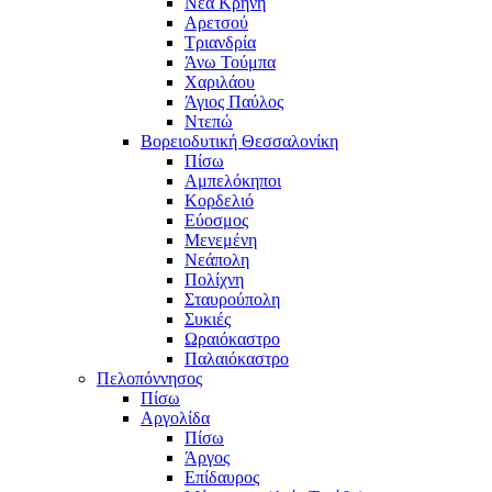
Νέα Κρήνη
Αρετσού
Τριανδρία
Άνω Τούμπα
Χαριλάου
Άγιος Παύλος
Ντεπώ
Βορειοδυτική Θεσσαλονίκη
Πίσω
Αμπελόκηποι
Κορδελιό
Εύοσμος
Μενεμένη
Νεάπολη
Πολίχνη
Σταυρούπολη
Συκιές
Ωραιόκαστρο
Παλαιόκαστρο
Πελοπόννησος
Πίσω
Αργολίδα
Πίσω
Άργος
Επίδαυρος