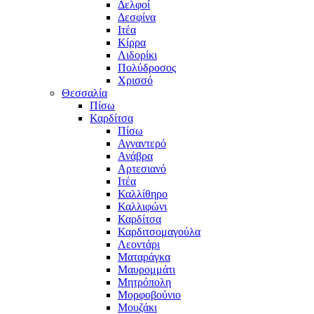
Δελφοί
Δεσφίνα
Ιτέα
Κίρρα
Λιδορίκι
Πολύδροσος
Χρισσό
Θεσσαλία
Πίσω
Καρδίτσα
Πίσω
Αγναντερό
Ανάβρα
Αρτεσιανό
Ιτέα
Καλλίθηρο
Καλλιφώνι
Καρδίτσα
Καρδιτσομαγούλα
Λεοντάρι
Ματαράγκα
Μαυρομμάτι
Μητρόπολη
Μορφοβούνιο
Μουζάκι