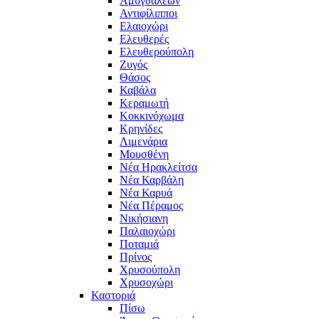
Αμυγδαλεών
Αντιφίλιπποι
Ελαιοχώρι
Ελευθερές
Ελευθερούπολη
Ζυγός
Θάσος
Καβάλα
Κεραμωτή
Κοκκινόχωμα
Κρηνίδες
Λιμενάρια
Μουσθένη
Νέα Ηρακλείτσα
Νέα Καρβάλη
Νέα Καρυά
Νέα Πέραμος
Νικήσιανη
Παλαιοχώρι
Ποταμιά
Πρίνος
Χρυσούπολη
Χρυσοχώρι
Καστοριά
Πίσω