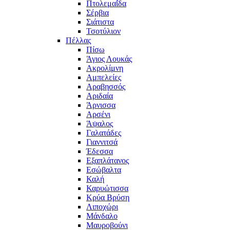
Πτολεμαΐδα
Σέρβια
Σιάτιστα
Τσοτύλιον
Πέλλας
Πίσω
Άγιος Λουκάς
Ακρολίμνη
Αμπελείες
Αραβησσός
Αριδαία
Άρνισσα
Αρσένι
Άψαλος
Γαλατάδες
Γιαννιτσά
Έδεσσα
Εξαπλάτανος
Εσώβαλτα
Καλή
Καρυώτισσα
Κρύα Βρύση
Λιποχώρι
Μάνδαλο
Μαυροβούνι