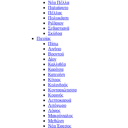
Νέα Πέλλα
Παλαίφυτο
Πέλλας
Πολυκάρπι
Ριζάριον
Σεβαστιανά
Σκύδρα
Πιερίας
Πίσω
Αιγίνιο
Βροντού
Δίον
Καλλιθέα
Καρίτσα
Κατερίνη
Κίτρος
Κολινδρός
Κονταριώτισσα
Κορινός
Λεπτοκαρυά
Λιτόχωρο
Λόφος
Μακρύγιαλος
Μεθώνη
Νέα Έφεσος