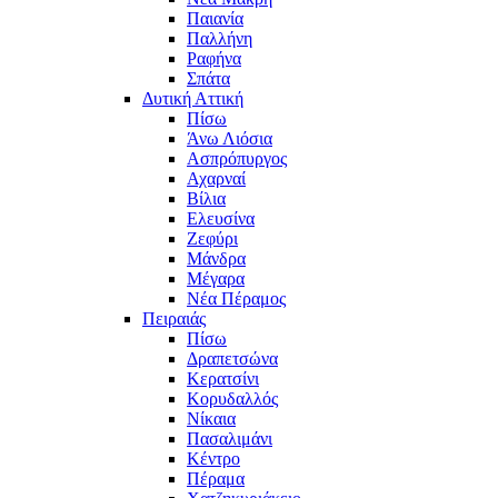
Παιανία
Παλλήνη
Ραφήνα
Σπάτα
Δυτική Αττική
Πίσω
Άνω Λιόσια
Ασπρόπυργος
Αχαρναί
Βίλια
Ελευσίνα
Ζεφύρι
Μάνδρα
Μέγαρα
Νέα Πέραμος
Πειραιάς
Πίσω
Δραπετσώνα
Κερατσίνι
Κορυδαλλός
Νίκαια
Πασαλιμάνι
Κέντρο
Πέραμα