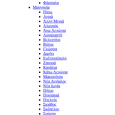
Φάρσαλα
Μαγνησία
Πίσω
Αγριά
Άλλη Μεριά
Αλμυρός
Άνω Λεχώνια
Αργαλαστή
Βελεστίνο
Βόλος
Γλώσσα
Διμήνι
Ευξεινούπολη
Ζαγορά
Κανάλια
Κάτω Λεχώνια
Μακρινίτσα
Νέα Αγχίαλος
Νέα Ιωνία
Πήλιο
Πορταριά
Πτελεός
Σκιάθος
Σκόπελος
Σούρπη