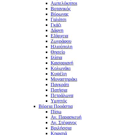
Αμπελόκηποι
Βοτανικός
Βύρωνας
Γαλάτσι
Γκάζι
Δάφνη
Εξάρχεια
Ζωγράφου
Ηλιούπολη
Θησείο
Ιλίσια
Καισαριανή
Κολωνάκι
Κυψέλη
Μοναστηράκι
Παγκράτι
Πατήσια
Πετράλωνα
Υμηττός
Βόρεια Προάστια
Πίσω
Αγ. Παρασκευή
Αγ. Στέφανος
Βριλήσσια
Κηφισιά