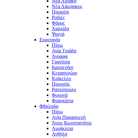
Νέα Αρτάκη
Νέα Λάμψακος
Προκόπι
Ροβιές
Φάρος
Χαλκίδα
Ψαχνά
Ευρυτανία
Πίσω
Αγία Τριάδα
Άγραφα
Γρανίτσα
Καρπενήσι
Κερασοχώρι
Κρίκελλο
Προυσός
Ραπτόπουλο
Φουρνά
Φραγκίστα
Φθιώτιδα
Πίσω
Αγία Παρασκευή
Άγιος Κωνσταντίνος
Αμφίκλεια
Ανθήλη