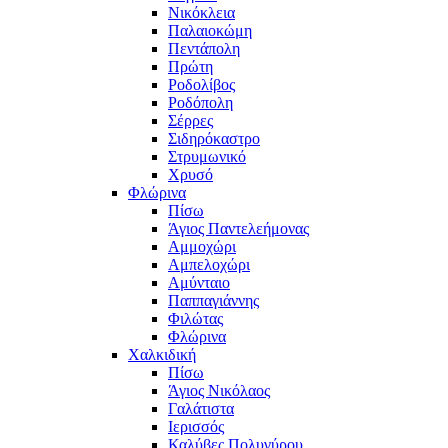
Νικόκλεια
Παλαιοκώμη
Πεντάπολη
Πρώτη
Ροδολίβος
Ροδόπολη
Σέρρες
Σιδηρόκαστρο
Στρυμωνικό
Χρυσό
Φλώρινα
Πίσω
Άγιος Παντελεήμονας
Αμμοχώρι
Αμπελοχώρι
Αμύνταιο
Παππαγιάννης
Φιλώτας
Φλώρινα
Χαλκιδική
Πίσω
Άγιος Νικόλαος
Γαλάτιστα
Ιερισσός
Καλύβες Πολυγύρου