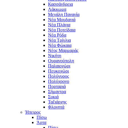
Κασσάνδρεια
Λάκκωμα
Μεγάλη Παναγία
Νέα Μουδανιά
Νέα Πλάγια
Νέα Ποτείδαια
Νέα Ρόδα
Νέα Τρίγλια
Νέα Φώκαια
Νέος Μαρμαράς
Νικήτη
Ουρανούπολη
Παλαιοχώρι
Πευκοχώρι
Πολύγυρος
Πολύχρονο
Πορταριά
Σήμαντρα
Συκιά
Ταξιάρχης
Φλογητά
Ήπειρος
Πίσω
Άρτα
Πίσω