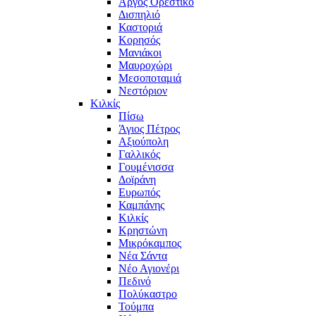
Άργος Ορεστικό
Δισπηλιό
Καστοριά
Κορησός
Μανιάκοι
Μαυροχώρι
Μεσοποταμιά
Νεστόριον
Κιλκίς
Πίσω
Άγιος Πέτρος
Αξιούπολη
Γαλλικός
Γουμένισσα
Δοϊράνη
Ευρωπός
Καμπάνης
Κιλκίς
Κρηστώνη
Μικρόκαμπος
Νέα Σάντα
Νέο Αγιονέρι
Πεδινό
Πολύκαστρο
Τούμπα