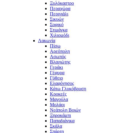
Ξυλόκαστρο
Περαχώρα
Περιγιάλι
Σικυών
Σοφικό
Στιμάγκα
Χιλιομόδι
Λακωνία
Πίσω
Αρεόπολη
Ασωπός
Βλαχιώτης
Γεράκι
Γέφυρα
Γύθειο
Ελαφόνησος
Κάτω Γλυκόβρυση
Κροκεές
Μαγούλα
Μολάοι
Νεάπολη Βοιών
Ξηροκάμπι
Παπαδιάνικα
Σκάλα
Σπάρτη