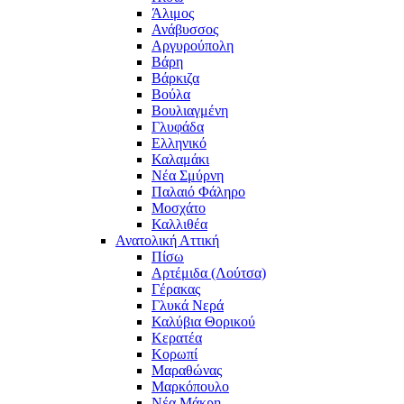
Άλιμος
Ανάβυσσος
Αργυρούπολη
Βάρη
Βάρκιζα
Βούλα
Βουλιαγμένη
Γλυφάδα
Ελληνικό
Καλαμάκι
Νέα Σμύρνη
Παλαιό Φάληρο
Μοσχάτο
Καλλιθέα
Ανατολική Αττική
Πίσω
Αρτέμιδα (Λούτσα)
Γέρακας
Γλυκά Νερά
Καλύβια Θορικού
Κερατέα
Κορωπί
Μαραθώνας
Μαρκόπουλο
Νέα Μάκρη