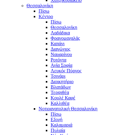
Χατζηκυριάκειο
Θεσσαλονίκη
Πίσω
Κέντρο
Πίσω
Θεσσαλονίκη
Λαδάδικα
Φραγομαχαλάς
Καπάνι
Διαγώνιος
Ναυαρίνου
Ροτόντα
Αγία Σοφία
Λευκός Πύργος
Τσινάρι
Διοικητήριο
Βλατάδων
Τερψιθέα
Κουλέ Καφέ
Καλλιθέα
Νοτιοανατολική Θεσσαλονίκη
Πίσω
Εξοχή
Καλαμαριά
Πυλαία