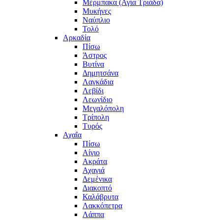
Μέρμπακα (Αγία Τριάδα)
Μυκήνες
Ναύπλιο
Τολό
Αρκαδία
Πίσω
Άστρος
Βυτίνα
Δημητσάνα
Λαγκάδια
Λεβίδι
Λεωνίδιο
Μεγαλόπολη
Τρίπολη
Τυρός
Αχαΐα
Πίσω
Αίγιο
Ακράτα
Αχαγιά
Δεμένικα
Διακοπτό
Καλάβρυτα
Λακκόπετρα
Λάππα