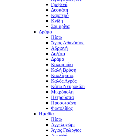
Γρεβενά
Δεσκάτη
Καρπερό
Κνίδη
Σαμαρίνα
Δράμα
Πίσω
Άγιος Αθανάσιος
Αδριανή
Δοξάτο
Δράμα
Καλαμπάκι
Καλή Βρύση
Καλλίφυτος
Καλός Αγρός
Κάτω Νευροκόπι
Μικρόπολη
Πετρούσσα
Προσοτσάνη
Φωτολίβος
Ημαθία
Πίσω
Αγγελοχώρι
Άγιος Γεώργιος
Αγκαθιά