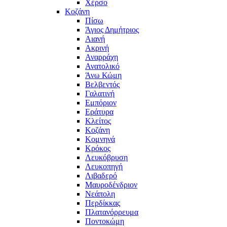
Χέρσο
Κοζάνη
Πίσω
Άγιος Δημήτριος
Αιανή
Ακρινή
Αναρράχη
Ανατολικό
Άνω Κώμη
Βελβεντός
Γαλατινή
Εμπόριον
Εράτυρα
Κλείτος
Κοζάνη
Κομνηνά
Κρόκος
Λευκόβρυση
Λευκοπηγή
Λιβαδερό
Μαυροδένδριον
Νεάπολη
Περδίκκας
Πλατανόρρευμα
Ποντοκώμη