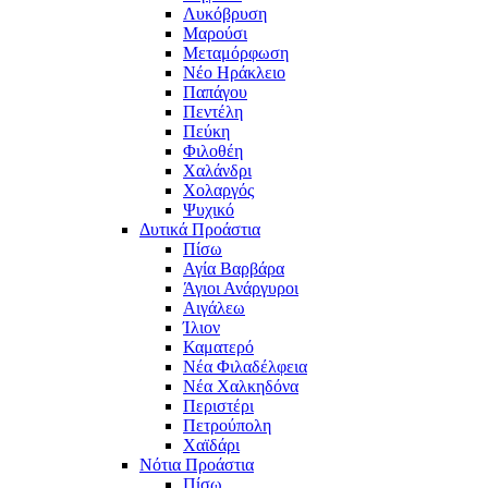
Λυκόβρυση
Μαρούσι
Μεταμόρφωση
Νέο Ηράκλειο
Παπάγου
Πεντέλη
Πεύκη
Φιλοθέη
Χαλάνδρι
Χολαργός
Ψυχικό
Δυτικά Προάστια
Πίσω
Αγία Βαρβάρα
Άγιοι Ανάργυροι
Αιγάλεω
Ίλιον
Καματερό
Νέα Φιλαδέλφεια
Νέα Χαλκηδόνα
Περιστέρι
Πετρούπολη
Χαϊδάρι
Νότια Προάστια
Πίσω