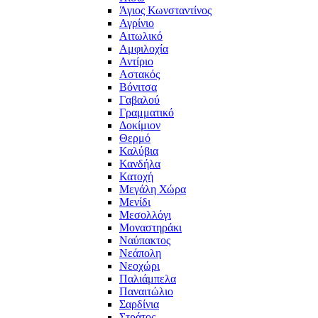
Άγιος Κωνσταντίνος
Αγρίνιο
Αιτωλικό
Αμφιλοχία
Αντίριο
Αστακός
Βόνιτσα
Γαβαλού
Γραμματικό
Δοκίμιον
Θερμό
Καλύβια
Κανδήλα
Κατοχή
Μεγάλη Χώρα
Μενίδι
Μεσολλόγι
Μοναστηράκι
Ναύπακτος
Νεάπολη
Νεοχώρι
Παλιάμπελα
Παναιτώλιο
Σαρδίνια
Στράτος